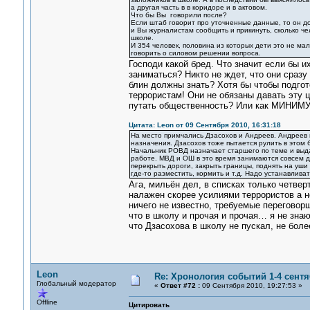
а другая часть в в коридоре и в актовом.
Что бы Вы говорили после?
Если штаб говорит про уточненные данные, то он до
и Вы журналистам сообщить и прикинуть, сколько чел
школе.
И 354 человек, половина из которых дети это не ма
говорить о силовом решении вопроса.
Господи какой бред. Что значит если бы 
заниматься? Никто не ждет, что они сразу
блин должны знать? Хотя бы чтобы подгот
террористам! Они не обязаны давать эту 
путать общественность? Или как МИНИМУ
Цитата: Leon от 09 Сентября 2010, 16:31:18
На место примчались Дзасохов и Андреев. Андреев п
назначения. Дзасохов тоже пытается рулить в этом б
Начальник РОВД назначает старшего по теме и выда
работе. МВД и ОШ в это время занимаются совсем д
перекрыть дороги, закрыть границы, поднять на уши
где-то разместить, кормить и т.д. Надо устанавлива
Ага, мильён дел, в списках только четвер
налажен скорее усилиями террористов а н
ничего не известно, требуемые переговорщ
что в школу и прочая и прочая… я не зна
что Дзасохова в школу не пускал, не бол
Leon
Re: Хронология событий 1-4 сентя
Глобальный модератор
«
Ответ #72 :
09 Сентября 2010, 19:27:53 »
Offline
Цитировать