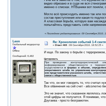
видео обрезано и в суде не вся стенограм
именно о списках. НТВшники вот поняли, о
Могло всё происходить именно так или по
состав преступления или какая-то подлост
А классовая борьба, которую вам насажда
попытайтесь представить себе напряжение
«
Последнее редактирование: 09 Сентября 2010, 1
Leon
Re: Хронология событий 1-4 сентя
Глобальный модератор
«
Ответ #69 :
09 Сентября 2010, 16:52:25 »
Offline
И еще. По закону о борьбе с терроризмом, 
Сообщений: 6,482
Цитировать
При проведении контртеррористической опе
информирование общественности о террорист
осуществляется
в формах и объеме, определяе
оперативного штаба по управлению контртеррор
или представителем указанного штаба, ответств
связи с общественностью
.
Так что, он мог говорить то, что считал н
Все обвинения на сей счет - абсолютно б
Это не значит, что сказанное являлось ло
этой цифры не получится. Я понимаю, что 
Дзугаева - просто безграмотен.