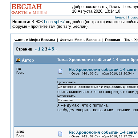
Добро пожаловать,
Гость
. Пожалу
10 Августа 2026, 13:14:10
Начало
|
Помо
Новости:
В ЖЖ
Leon-spb67
подробно (но кратко) изложены событи
форуме - прочтите там (по тэгу Беслан).
Факты и Мифы Беслана
|
Факты и Мифы Беслана
|
Гостевая
| Тема:
Хр
Страниц:
«
1
2
3
4
5
»
Тема: Хронология событий 1-4 сентября 
Автор
no
Re: Хронология событий 1-4 сентя
Гость
«
Ответ #60 :
09 Сентября 2010, 13:20:54 »
Цитировать
ДК вечером - достоверные? И куда делись дневные с
опять смешиваете. я не говорил, что они д
Цитировать
Из головы.
я же думаю, что с потолка.
не будем спорить. ваша и моя позиции пон
alex
Re: Хронология событий 1-4 сентя
Гость
«
Ответ #61 :
09 Сентября 2010, 13:27:23 »