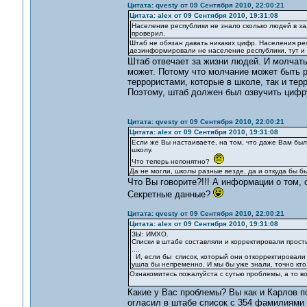
Цитата: qvesty от 09 Сентября 2010, 22:00:21
Цитата: alex от 09 Сентября 2010, 19:31:08
Население республики не знало сколько людей в за
проверил.
Штаб не обязан давать никаких цифр. Населения ре
дезинформировали не население республики, тут и 
Штаб отвечает за жизни людей. И молчать
может. Потому что молчание может быть р
террористами, которые в школе, так и те
Поэтому, штаб должен был озвучить цифру
Цитата: qvesty от 09 Сентября 2010, 22:00:21
Цитата: alex от 09 Сентября 2010, 19:31:08
Если же Вы настаиваете, на том, что даже Вам было
школу.
Что теперь непонятно?
Да не могли, школы разные везде, да и откуда бы б
Что Вы говорите?!!! А информации о том,
Секретные данные?
Цитата: qvesty от 09 Сентября 2010, 22:00:21
Цитата: alex от 09 Сентября 2010, 19:31:08
ЗЫ: ИМХО.
Списки в штабе составляли и корректировали прост
....
И, если бы список, который они откорректировали с
ушла бы непременно. И мы бы уже знали, точно кто 
Ознакомитесь пожалуйста с сутью проблемы, а то во
Какие у Вас проблемы? Вы как и Карлов п
огласил в штабе список с 354 фамилиями