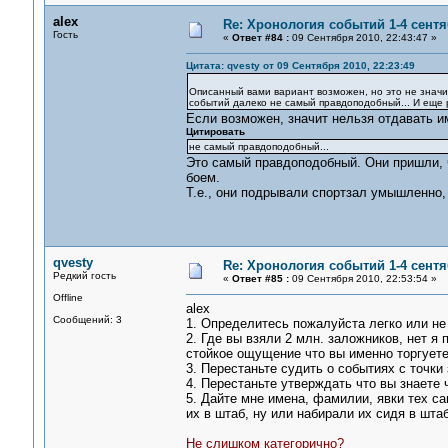
alex
Re: Хронология событий 1-4 сентя
Гость
«
Ответ #84 :
09 Сентября 2010, 22:43:47 »
Цитата: qvesty от 09 Сентября 2010, 22:23:49
Описанный вами вариант возможен, но это не значит
событий далеко не самый правдоподобный... И еще 
Если возможен, значит нельзя отдавать им
Цитировать
не самый правдоподобный...
Это самый правдоподобный. Они пришли, ч
боем.
Т.е., они подрывали спортзал умышленно, 
qvesty
Re: Хронология событий 1-4 сентя
Редкий гость
«
Ответ #85 :
09 Сентября 2010, 22:53:54 »
Offline
alex
Сообщений: 3
1. Определитесь пожалуйста легко или не 
2. Где вы взяли 2 млн. заложников, нет 
стойкое ощущение что вы именно торгуете
3. Перестаньте судить о событиях с точки 
4. Перестаньте утверждать что вы знаете 
5. Дайте мне имена, фамилии, явки тех с
их в штаб, ну или набирали их сидя в штаб
Не слишком категорично?