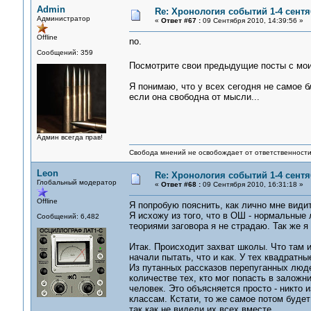
Admin
Re: Хронология событий 1-4 сентя
Администратор
«
Ответ #67 :
09 Сентября 2010, 14:39:56 »
Offline
no.
Сообщений: 359
Посмотрите свои предыдущие посты с м
Я понимаю, что у всех сегодня не самое б
если она свободна от мысли...
Админ всегда прав!
Свобода мнений не освобождает от ответственности 
Leon
Re: Хронология событий 1-4 сентя
Глобальный модератор
«
Ответ #68 :
09 Сентября 2010, 16:31:18 »
Offline
Я попробую пояснить, как лично мне види
Я исхожу из того, что в ОШ - нормальные
Сообщений: 6,482
теориями заговора я не страдаю. Так же я 
Итак. Происходит захват школы. Что там 
начали пытать, что и как. У тех квадратны
Из путанных рассказов перепуганных люде
количестве тех, кто мог попасть в залож
человек. Это объясняется просто - никто 
классам. Кстати, то же самое потом будет
так как не видели их всех вместе.