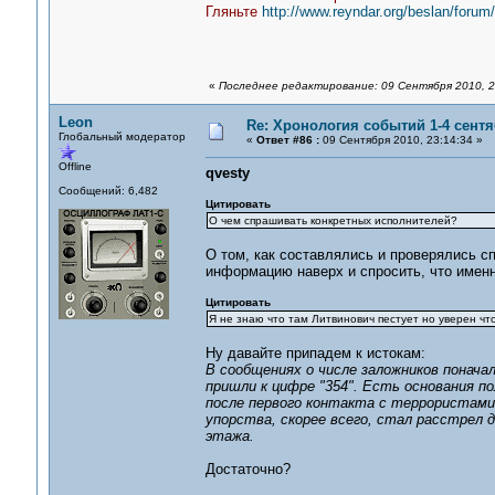
Гляньте
http://www.reyndar.org/beslan/foru
«
Последнее редактирование: 09 Сентября 2010, 2
Leon
Re: Хронология событий 1-4 сентя
Глобальный модератор
«
Ответ #86 :
09 Сентября 2010, 23:14:34 »
Offline
qvesty
Сообщений: 6,482
Цитировать
О чем спрашивать конкретных исполнителей?
О том, как составлялись и проверялись с
информацию наверх и спросить, что именн
Цитировать
Я не знаю что там Литвинович пестует но уверен чт
Ну давайте припадем к истокам:
В сообщениях о числе заложников понача
пришли к цифре "354". Есть основания п
после первого контакта с террористами.
упорства, скорее всего, стал расстрел
этажа.
Достаточно?