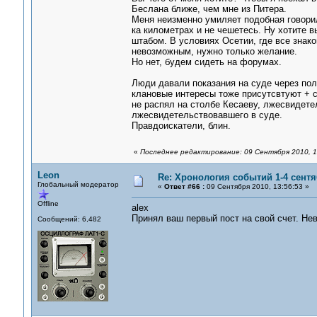
Беслана ближе, чем мне из Питера.
Меня неизменно умиляет подобная говориль
ка километрах и не чешетесь. Ну хотите вы
штабом. В условиях Осетии, где все знак
невозможным, нужно только желание.
Но нет, будем сидеть на форумах.
Люди давали показания на суде через полт
клановые интересы тоже присутсвтуют + с
не распял на столбе Кесаеву, лжесвидетел
лжесвидетельствовавшего в суде.
Правдоискатели, блин.
«
Последнее редактирование: 09 Сентября 2010, 1
Leon
Re: Хронология событий 1-4 сентя
Глобальный модератор
«
Ответ #66 :
09 Сентября 2010, 13:56:53 »
Offline
alex
Принял ваш первый пост на свой счет. Не
Сообщений: 6,482