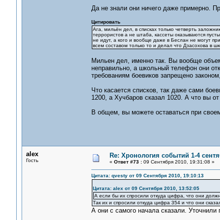
Да не знали они ничего даже примерно. П
Цитировать
Ага, мильён дел, в списках только четверть заложни
террористов а не штаба, кассеты оказываются пусты
не идут, а кого и вообще даже в Беслан не могут пр
всем составом только то и делал что Дзасохова в шк
Мильен дел, именно так. Вы вообще объем
неправильно, а школьный телефон они от
требованиям боевиков запрещено законом, 
Что касается списков, так даже сами бое
1200, а Хучбаров сказал 1020. А что вы от
В общем, вы можете оставаться при своем
alex
Re: Хронология событий 1-4 сентя
Гость
«
Ответ #73 :
09 Сентября 2010, 19:31:08 »
Цитата: qvesty от 09 Сентября 2010, 19:10:13
Цитата: alex от 09 Сентября 2010, 13:52:05
А если бы их спросили откуда цифра, что они должн
Так их и спросили откуда цифра 354 и что они сказа
А они с самого начала сказали. Уточнили