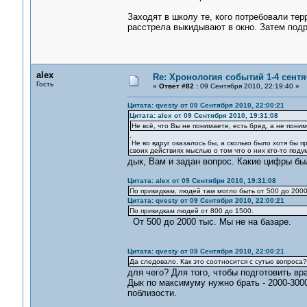
Заходят в школу те, кого потребовали тер
расстрела выкидывают в окно. Затем подр
alex
Re: Хронология событий 1-4 сентя
Гость
«
Ответ #82 :
09 Сентября 2010, 22:19:40 »
Цитата: qvesty от 09 Сентября 2010, 22:00:21
Цитата: alex от 09 Сентября 2010, 19:31:08
Не всё, что Вы не понимаете, есть бред, а не пони
.
Не во вдруг оказалось бы, а сколько было хотя бы 
своих действиях мыслью о том что о них кто-то поду
дык, Вам и задан вопрос. Какие цифры б
Цитата: alex от 09 Сентября 2010, 19:31:08
По прикидкам, людей там могло быть от 500 до 200
Цитата: qvesty от 09 Сентября 2010, 22:00:21
По прикидкам людей от 800 до 1500.
От 500 до 2000 тыс. Мы не на базаре.
Цитата: qvesty от 09 Сентября 2010, 22:00:21
Да следовало. Как это соотносится с сутью вопроса
для чего? Для того, чтобы подготовить вр
Дык по максимуму нужно брать - 2000-3000
поблизости.