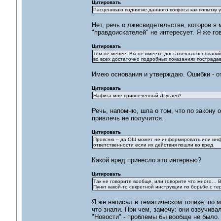
Цитировать
Расцениваю поднятие данного вопроса как попытку 
Нет, речь о лжесвидетельстве, которое я 
"правдоискателей" не интересует. Я же го
Цитировать
Тем не менее: Вы не имеете достаточных оснований
во всех достаточно подробных показаниях пострада
Имею основания и утверждаю. Ошибки - от
Цитировать
Нафига мне привлеченный Дзугаев?
Речь, напомню, шла о том, что по закону 
привлечь не получится.
Цитировать
Проясню – да ОШ может не информировать или инфо
ответственности если их действия пошли во вред.
Какой вред принесло это интервью?
Цитировать
Так не говорите вообще, или говорите что много… В
Пункт какой-то секретной инструкции по борьбе с т
Я же написал в тематическом топике: по 
что знали. При чем, замечу: они озвучивал
"Новости" - проблемы бы вообще не было.