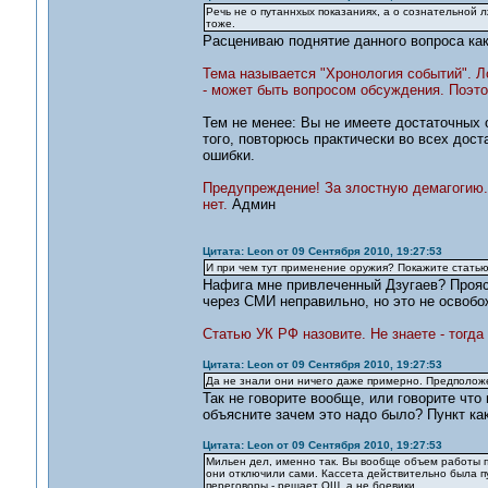
Речь не о путаннхых показаниях, а о сознательной лж
тоже.
Расцениваю поднятие данного вопроса как
Тема называется "Хронология событий". Л
- может быть вопросом обсуждения. Поэто
Тем не менее: Вы не имеете достаточных 
того, повторюсь практически во всех дос
ошибки.
Предупреждение! За злостную демагогию.
нет.
Админ
Цитата: Leon от 09 Сентября 2010, 19:27:53
И при чем тут применение оружия? Покажите статью
Нафига мне привлеченный Дзугаев? Проя
через СМИ неправильно, но это не освобо
Статью УК РФ назовите. Не знаете - тогда
Цитата: Leon от 09 Сентября 2010, 19:27:53
Да не знали они ничего даже примерно. Предположе
Так не говорите вообще, или говорите что
объясните зачем это надо было? Пункт как
Цитата: Leon от 09 Сентября 2010, 19:27:53
Мильен дел, именно так. Вы вообще объем работы п
они отключили сами. Кассета действительно была п
переговоры - решает ОШ, а не боевики.