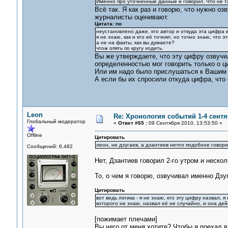
Именно про уточненные данные и говорил. Что не т
Всё так. Я как раз и говорю, что нужно о
журналисты оценивают.
Цитата: no
неустановлено даже, кто автор и откуда эта цифра вз
я не знаю, как и кто её точнял, но точно знаю, что 
а не на факты, как вы думаете?
чтож опять по кругу ходить.
Вы же утверждаете, что эту цифру озвучил
определенностью мог говорить только о ц
Или им надо было прислушаться к Вашим п
А если бы их спросили откуда цифра, что
Leon
Re: Хронология событий 1-4 сентя
Глобальный модератор
«
Ответ #65 :
09 Сентября 2010, 13:53:50 »
Offline
Цитировать
леон, не дзугаев, а дзантиев нечто подобное говори
Сообщений: 6,482
Нет, Дзантиев говорил 2-го утром и нескол
То, о чем я говорю, озвучивал именно Дзу
Цитировать
вот ведь логика - я не знаю, кто эту цифру назвал, я
которого не знаю, назвал её не случайно, и она дей
[пожимает плечами]
Вы чего от меня хотите? Чтобы я поехал 