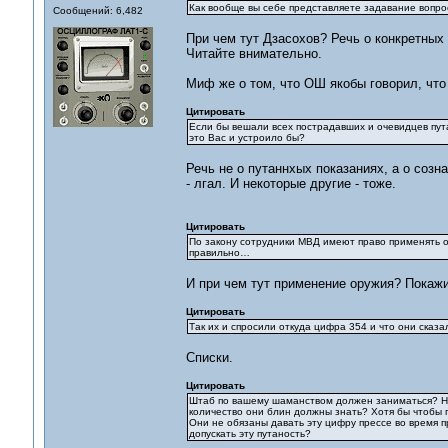
Как вообще вы себе представляете задавание вопро
Сообщений: 6,482
При чем тут Дзасохов? Речь о конкретных
Читайте внимательно.
Миф же о том, что ОШ якобы говорил, что 
Цитировать
Если бы вешали всех пострадавших и очевидцев пута
это Вас и устроило бы?
Речь не о путаннхых показаниях, а о созна
- лгал. И некоторые другие - тоже.
Цитировать
По закону сотрудники МВД имеют право применять о
правильно…
И при чем тут применение оружия? Покажи
Цитировать
Так их и спросили откуда цифра 354 и что они сказа
Списки.
Цитировать
Штаб по вашему шаманством должен заниматься? Ник
количество они блин должны знать? Хотя бы чтобы 
Они не обязаны давать эту цифру прессе во время
допускать эту путаность?