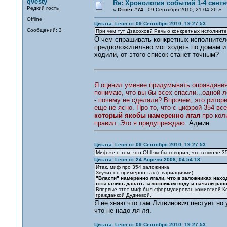
qvesty
Re: Хронология событий 1-4 сентя
Редкий гость
«
Ответ #74 :
09 Сентября 2010, 21:04:26 »
Offline
Цитата: Leon от 09 Сентября 2010, 19:27:53
Сообщений: 3
При чем тут Дзасохов? Речь о конкретных исполните
О чем спрашивать конкретных исполнителе
предположительно мог ходить по домам и 
ходили, от этого список станет точным?
Я оценил умение придумывать оправдания. 
понимаю, что вы бы всех спасли...одной л
- почему не сделали? Впрочем, это ритори
еще не ясно. Про то, что с цифрой 354 вс
который якобы намеренно лгал
про кол
правил. Это я предупреждаю.
Админ
Цитата: Leon от 09 Сентября 2010, 19:27:53
Миф же о том, что ОШ якобы говорил, что в школе 35
Цитата: Leon от 24 Апреля 2008, 04:54:18
Итак, миф про 354 заложника.
Звучит он примерно так (с вариациями):
"Власти" намеренно лгали, что в заложниках нах
отказались давать заложникам воду и начали рас
Впервые этот миф был сформулирован комиссией Ке
гражданкой Дудиевой.
Я не знаю что там Литвинович пестует но
что не надо ля ля.
Цитата: Leon от 09 Сентября 2010, 19:27:53