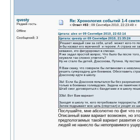
qvesty
Re: Хронология событий 1-4 сентя
Редкий гость
«
Ответ #83 :
09 Сентября 2010, 22:23:49 »
Offline
Цитата: alex от 09 Сентября 2010, 22:02:14
Сообщений: 3
Цитата: qvesty от 09 Сентября 2010, 21:35:24
Решает каждый сам за себя, штаб может кого-то поп
я бы назвал его мужчиной и героем. А страна не за
неважно, кто фигурировал в списках.
Я же задал простой вопрос. Что было бы после того
неужели так сложно ответить?
Ну не стало бы детей, Дзасохова, Путина. Ну поста
Я Вам скажу, что говорили бы литвинович и невзлинц
решить суперзадачу для боевиков. Обезглавить стра
Дзасохову идти в школу.
ЗЫ: Если бы Дзасохов попытался бы без разрешения 
только в боевиках голивудских. Задача не памятник п
Штаб смог договориться с бандитами и в школу пошел
ЗЗЫ: Вот Вам вариант
Заходят в школу те, кого потребовали террористы. 
Затем подрывают всю цепь (спортзал) и уходят из ш
Послушайте, мне абсолютно по фиг что го
Описанный вами вариант возможен, но это 
предпологаемых такой вариант развития с
людей не нанесло бы непоправимого ущер