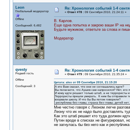
Leon
Re: Хронология событий 1-4 сентя
Глобальный модератор
«
Ответ #78 :
09 Сентября 2010, 21:24:11 »
Offline
В. Карлов.
Еще одна попытка и закрою ваши IP на н
Сообщений: 6,482
Будьте мужиком, ответьте за слова и пиши
Модератор
qvesty
Re: Хронология событий 1-4 сентя
Редкий гость
«
Ответ #79 :
09 Сентября 2010, 21:35:24 »
Offline
Цитата: alex от 09 Сентября 2010, 21:15:20
Сообщений: 3
А кто Вам сказал, что они не соглашались идти?
Вы полагаете, что Аушев сам напросился? Нет, его 
И кому идти решает только штаб, а не террористы 
Террористы пришли умирать. К ним бы отправили тех
взорвали школу. И что бы Вы потом говорили?
республика без главы, страна без главы, детей нет...
Мне честно говоря с Леоном легче разгова
Леону что их не надо было доставлять туд
Как это штаб решает кто туда должен идти
Путин вроде в списках не фигурировал, н
не загнулась бы без него как и республика