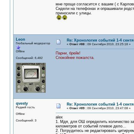
мне проще согласится с вашим ( с Карлов
Сидели на телефонах и опрашивали родств
приносили с улицы.
Leon
Re: Хронология событий 1-4 сентя
Глобальный модератор
«
Ответ #88 :
09 Сентября 2010, 23:25:18 »
Offline
Парни, брейк!
Спокойнее пожалста.
Сообщений: 6,482
qvesty
Re: Хронология событий 1-4 сентя
Редкий гость
«
Ответ #89 :
09 Сентября 2010, 23:47:08 »
Offline
alex
Сообщений: 3
1. Мдя, для ОШ определить количество за
километров от событий плевое дело...
2. Потрудитесь не редактировать цитируе