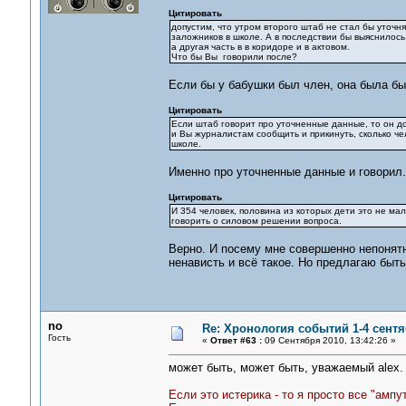
Цитировать
допустим, что утром второго штаб не стал бы уточня
заложников в школе. А в последствии бы выяснилось,
а другая часть в в коридоре и в актовом.
Что бы Вы говорили после?
Если бы у бабушки был член, она была б
Цитировать
Если штаб говорит про уточненные данные, то он до
и Вы журналистам сообщить и прикинуть, сколько чел
школе.
Именно про уточненные данные и говорил. 
Цитировать
И 354 человек, половина из которых дети это не ма
говорить о силовом решении вопроса.
Верно. И посему мне совершенно непонятно
ненависть и всё такое. Но предлагаю быт
no
Re: Хронология событий 1-4 сентя
Гость
«
Ответ #63 :
09 Сентября 2010, 13:42:26 »
может быть, может быть, уважаемый alex. 
Если это истерика - то я просто все "ампу