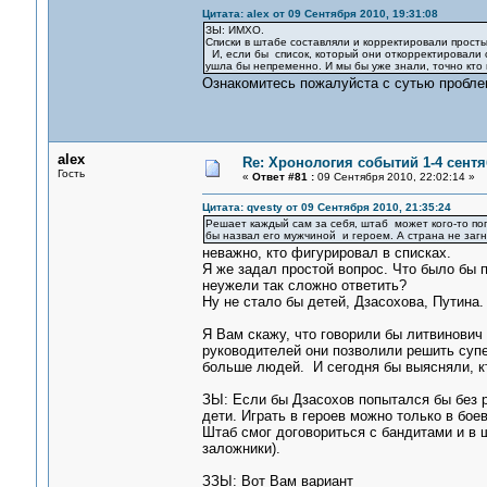
Цитата: alex от 09 Сентября 2010, 19:31:08
ЗЫ: ИМХО.
Списки в штабе составляли и корректировали просты
И, если бы список, который они откорректировали с
ушла бы непременно. И мы бы уже знали, точно кто 
Ознакомитесь пожалуйста с сутью проблем
alex
Re: Хронология событий 1-4 сентя
Гость
«
Ответ #81 :
09 Сентября 2010, 22:02:14 »
Цитата: qvesty от 09 Сентября 2010, 21:35:24
Решает каждый сам за себя, штаб может кого-то поп
бы назвал его мужчиной и героем. А страна не загну
неважно, кто фигурировал в списках.
Я же задал простой вопрос. Что было бы п
неужели так сложно ответить?
Ну не стало бы детей, Дзасохова, Путина
Я Вам скажу, что говорили бы литвинович 
руководителей они позволили решить супе
больше людей. И сегодня бы выясняли, кт
ЗЫ: Если бы Дзасохов попытался бы без р
дети. Играть в героев можно только в бое
Штаб смог договориться с бандитами и в ш
заложники).
ЗЗЫ: Вот Вам вариант