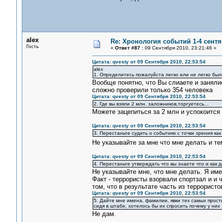
alex
Re: Хронология событий 1-4 сентя
Гость
«
Ответ #87 :
09 Сентября 2010, 23:21:46 »
Цитата: qvesty от 09 Сентября 2010, 22:53:54
alex
1. Определитесь пожалуйста легко или не легко было
Вообще понятно, что Вы слиаете и занялис
сложно проверили только 354 человека
Цитата: qvesty от 09 Сентября 2010, 22:53:54
2. Где вы взяли 2 млн. заложников,торгуетесь...
Можете зацепиться за 2 млн и успокоится 
Цитата: qvesty от 09 Сентября 2010, 22:53:54
3. Перестаньте судить о событиях с точки зрения как
Не указывайте за мне что мне делать и т
Цитата: qvesty от 09 Сентября 2010, 22:53:54
4. Перестаньте утверждать что вы знаете что и как
Не указывайте мне, что мне делать. Я им
Факт - террористы взорвали спортзал и и 
том, что в результате часть из террористо
Цитата: qvesty от 09 Сентября 2010, 22:53:54
5. Дайте мне имена, фамилии, явки тех самых прост
сидя в штабе, хотелось бы их спросить почему у них 
Не дам.