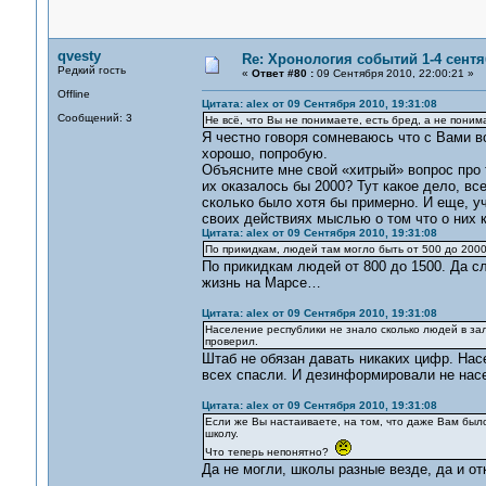
qvesty
Re: Хронология событий 1-4 сентя
Редкий гость
«
Ответ #80 :
09 Сентября 2010, 22:00:21 »
Offline
Цитата: alex от 09 Сентября 2010, 19:31:08
Сообщений: 3
Не всё, что Вы не понимаете, есть бред, а не пони
Я честно говоря сомневаюсь что с Вами во
хорошо, попробую.
Объясните мне свой «хитрый» вопрос про 
их оказалось бы 2000? Тут какое дело, вс
сколько было хотя бы примерно. И еще, 
своих действиях мыслью о том что о них к
Цитата: alex от 09 Сентября 2010, 19:31:08
По прикидкам, людей там могло быть от 500 до 200
По прикидкам людей от 800 до 1500. Да с
жизнь на Марсе…
Цитата: alex от 09 Сентября 2010, 19:31:08
Население республики не знало сколько людей в за
проверил.
Штаб не обязан давать никаких цифр. Нас
всех спасли. И дезинформировали не насе
Цитата: alex от 09 Сентября 2010, 19:31:08
Если же Вы настаиваете, на том, что даже Вам было
школу.
Что теперь непонятно?
Да не могли, школы разные везде, да и о