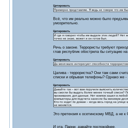
Цитировать
Примерно представляю. Я ведь не говорю что им был
Всё, что им реально можно было предъяви
умозрительно.
Цитировать
И где я говорил чтобы им выдали этих людей? Нет ж
точно не знаю, может и он готов был.
Речь о законе. Террористы требуют приход
глав республик обострила бы ситуацию на 
Цитировать
Да меня мало интересуют способности террористов
Цалива - террористка? Они там сами счита
списки и обрывая телефоны? Однако же - в
Цитировать
Давайте так – вот вам поручили выяснить количеств
вы смогли бы выдать более менее точный список? По
проживания, доп данные. Нет компов зашел в любой
компьютеры для подсчета нанесли бы минимум деся
Кто-то ходит по домам – когда весь город на улице
не меняется.
Это претензия к осетинскому МВД, а не к
И эта. Парни, давайте поспокойнее.