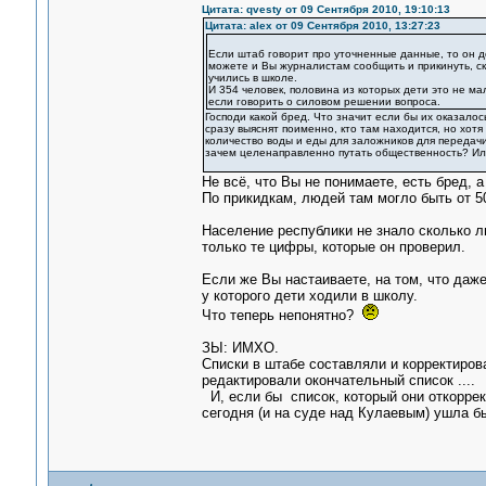
Цитата: qvesty от 09 Сентября 2010, 19:10:13
Цитата: alex от 09 Сентября 2010, 13:27:23
Если штаб говорит про уточненные данные, то он д
можете и Вы журналистам сообщить и прикинуть, ско
учились в школе.
И 354 человек, половина из которых дети это не м
если говорить о силовом решении вопроса.
Господи какой бред. Что значит если бы их оказало
сразу выяснят поименно, кто там находится, но хот
количество воды и еды для заложников для передач
зачем целенаправленно путать общественность? Ил
Не всё, что Вы не понимаете, есть бред, 
По прикидкам, людей там могло быть от 5
Население республики не знало сколько л
только те цифры, которые он проверил.
Если же Вы настаиваете, на том, что даже
у которого дети ходили в школу.
Что теперь непонятно?
ЗЫ: ИМХО.
Списки в штабе составляли и корректиров
редактировали окончательный список ....
И, если бы список, который они откоррек
сегодня (и на суде над Кулаевым) ушла бы