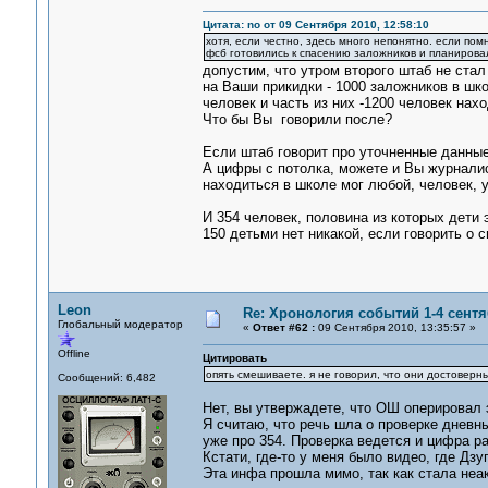
Цитата: no от 09 Сентября 2010, 12:58:10
хотя, если честно, здесь много непонятно. если помн
фсб готовились к спасению заложников и планирова
допустим, что утром второго штаб не стал
на Ваши прикидки - 1000 заложников в шк
человек и часть из них -1200 человек нахо
Что бы Вы говорили после?
Если штаб говорит про уточненные данные,
А цифры с потолка, можете и Вы журналис
находиться в школе мог любой, человек, у
И 354 человек, половина из которых дети
150 детьми нет никакой, если говорить о 
Leon
Re: Хронология событий 1-4 сентя
Глобальный модератор
«
Ответ #62 :
09 Сентября 2010, 13:35:57 »
Offline
Цитировать
опять смешиваете. я не говорил, что они достоверные
Сообщений: 6,482
Нет, вы утвержадете, что ОШ оперировал 
Я считаю, что речь шла о проверке дневны
уже про 354. Проверка ведется и цифра ра
Кстати, где-то у меня было видео, где Дзу
Эта инфа прошла мимо, так как стала неа