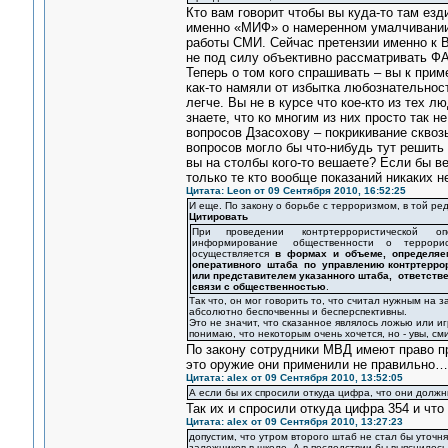
Кто вам говорит чтобы вы куда-то там е
именно «МИФ» о намеренном умалчивании
работы СМИ. Сейчас претензии именно к 
не под силу объективно рассматривать Ф
Теперь о том кого спрашивать – вы к прим
как-то намяли от избытка любознательност
легче. Вы не в курсе что кое-кто из тех 
знаете, что ко многим из них просто так 
вопросов Дзасохову – покрикивание сквоз
вопросов могло бы что-нибудь тут решить
вы на столбы кого-то вешаете? Если бы в
только те кто вообще показаний никаких н
Цитата: Leon от 09 Сентября 2010, 16:52:25
И еще. По закону о борьбе с терроризмом, в той ред
Цитировать
При проведении контртеррористической оп
информирование общественности о террорис
осуществляется
в формах и объеме, определя
оперативного штаба по управлению контртерро
или представителем указанного штаба, ответст
связи с общественностью
.
Так что, он мог говорить то, что считал нужным на з
абсолютно беспочвенны и бесперспективны.
Это не значит, что сказанное являлось ложью или иг
понимаю, что некоторым очень хочется, но - увы, сми
По закону сотрудники МВД имеют право пр
это оружие они применили не правильно…
Цитата: alex от 09 Сентября 2010, 13:52:05
А если бы их спросили откуда цифра, что они должн
Так их и спросили откуда цифра 354 и что 
Цитата: alex от 09 Сентября 2010, 13:27:23
допустим, что утром второго штаб не стал бы уточня
заложников в школе. А в последствии бы выяснилось,