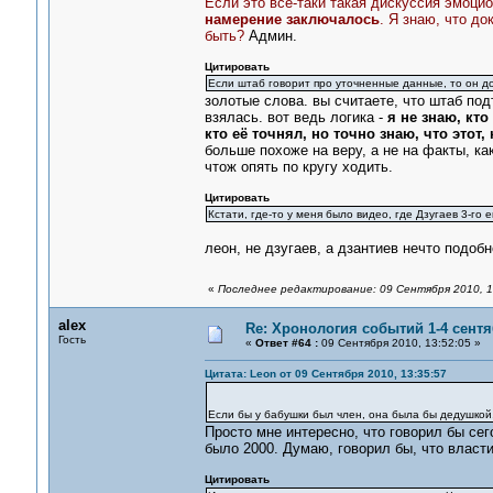
Если это все-таки такая дискуссия эмоци
намерение заключалось
. Я знаю, что д
быть?
Админ.
Цитировать
Если штаб говорит про уточненные данные, то он до
золотые слова. вы считаете, что штаб под
взялась. вот ведь логика -
я не знаю, кто
кто её точнял, но точно знаю, что этот,
больше похоже на веру, а не на факты, ка
чтож опять по кругу ходить.
Цитировать
Кстати, где-то у меня было видео, где Дзугаев 3-го 
леон, не дзугаев, а дзантиев нечто подобн
«
Последнее редактирование: 09 Сентября 2010, 1
alex
Re: Хронология событий 1-4 сентя
Гость
«
Ответ #64 :
09 Сентября 2010, 13:52:05 »
Цитата: Leon от 09 Сентября 2010, 13:35:57
Если бы у бабушки был член, она была бы дедушкой
Просто мне интересно, что говорил бы се
было 2000. Думаю, говорил бы, что власти
Цитировать