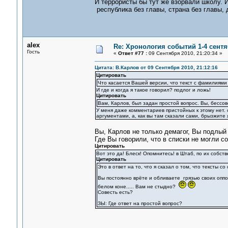
И террористы бы тут же взорвали школу. 
республика без главы, страна без главы, де
alex
Re: Хронология событий 1-4 сентя
Гость
«
Ответ #77 :
09 Сентября 2010, 21:20:34 »
Цитата: В.Карлов от 09 Сентября 2010, 21:12:16
Цитировать
Что касается Вашей версии, что текст с фамилиями
И где и когда я такое говорил? подлог и ложь!
Цитировать
Вам, Карлов, был задан простой вопрос. Вы, бессов
У меня даже комментариев пристойных к этому нет. с
аргументами, а, как вы там сказали сами, брызжите
Вы, Карлов не только демагог, Вы подлый
Где Вы говорили, что в списки не могли 
Цитировать
Вот это да! Блеск! Опомнитесь! в Штаб, по их собс
Цитировать
Это в ответ на то, что я сказал о том, что тексты 
Вы постоянно врёте и обливаете грязью своих оппо
белом коне..... Вам не стыдно?
Совесть есть?
ЗЫ: Где ответ на простой вопрос?