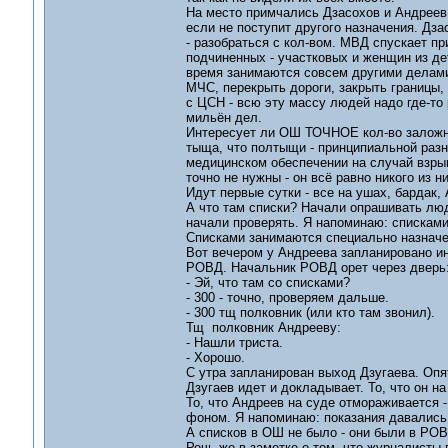
На место примчались Дзасохов и Андреев.
если не поступит другого назначения. Дза
- разобраться с кол-вом. МВД спускает п
подчиненных - участковых и женщин из де
время занимаются совсем другими делами,
МЧС, перекрыть дороги, закрыть границы,
с ЦСН - всю эту массу людей надо где-то 
мильён дел.
Интересует ли ОШ ТОЧНОЕ кол-во заложнико
тыща, что полтыщи - принципиальной разни
медицинском обеспечении на случай взры
точно не нужны - он всё равно никого из н
Идут первые сутки - все на ушах, бардак,
А что там списки? Начали опрашивать лю
начали проверять. Я напоминаю: списками
Списками занимаются специально назначе
Вот вечером у Андреева запланировано ин
РОВД. Начальник РОВД орет через дверь
- Эй, что там со списками?
- 300 - точно, проверяем дальше.
- 300 тщ полковник (или кто там звонил).
Тщ полковник Андрееву:
- Нашли триста.
- Хорошо.
С утра запланирован выход Дзугаева. Опят
Дзугаев идет и докладывает. То, что он на
То, что Андреев на суде отмораживается -
фоном. Я напоминаю: показания давались 
А списков в ОШ не было - они были в РОВ
Речь же в заметке о том, что журналисты 