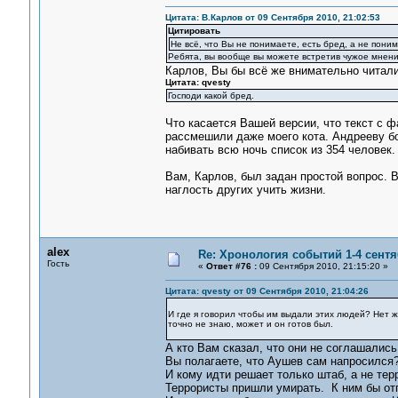
Цитата: В.Карлов от 09 Сентября 2010, 21:02:53
Цитировать
Не всё, что Вы не понимаете, есть бред, а не пони
Ребята, вы вообще вы можете встретив чужое мнени
Карлов, Вы бы всё же внимательно читал
Цитата: qvesty
Господи какой бред.
Что касается Вашей версии, что текст с 
рассмешили даже моего кота. Андрееву б
набивать всю ночь список из 354 человек.
Вам, Карлов, был задан простой вопрос. В
наглость других учить жизни.
alex
Re: Хронология событий 1-4 сентя
Гость
«
Ответ #76 :
09 Сентября 2010, 21:15:20 »
Цитата: qvesty от 09 Сентября 2010, 21:04:26
И где я говорил чтобы им выдали этих людей? Нет ж
точно не знаю, может и он готов был.
А кто Вам сказал, что они не соглашались
Вы полагаете, что Аушев сам напросился?
И кому идти решает только штаб, а не тер
Террористы пришли умирать. К ним бы отп