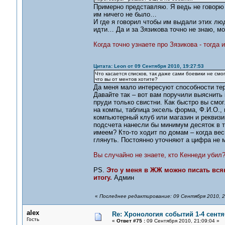
Примерно представляю. Я ведь не говорю ч
им ничего не было…
И где я говорил чтобы им выдали этих лю
идти… Да и за Зязикова точно не знаю, мо
Когда точно узнаете про Зязикова - тогда 
Цитата: Leon от 09 Сентября 2010, 19:27:53
Что касается списков, так даже сами боевики не смо
что вы от ментов хотите?
Да меня мало интересуют способности те
Давайте так – вот вам поручили выяснит
пруди только свистни. Как быстро вы смо
на компы, таблица эксель форма, Ф.И.О., 
компьютерный клуб или магазин и реквизи
подсчета нанесли бы минимум десяток в 
имеем? Кто-то ходит по домам – когда ве
глянуть. Постоянно уточняют а цифра не 
Вы случайно не знаете, кто Кеннеди убил
PS.
Это у меня в ЖЖ можно писать вся
итогу.
Админ
«
Последнее редактирование: 09 Сентября 2010, 2
alex
Re: Хронология событий 1-4 сентя
Гость
«
Ответ #75 :
09 Сентября 2010, 21:09:04 »