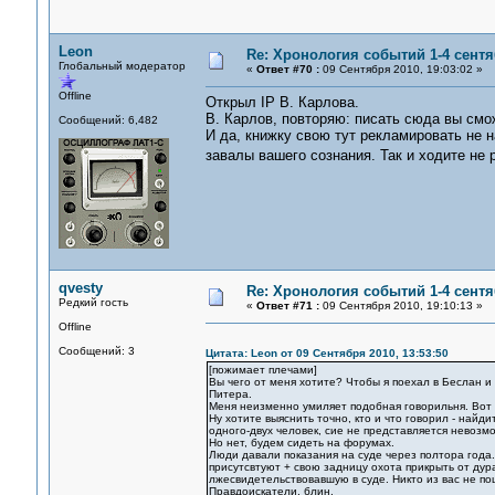
Leon
Re: Хронология событий 1-4 сентя
Глобальный модератор
«
Ответ #70 :
09 Сентября 2010, 19:03:02 »
Offline
Открыл IP В. Карлова.
В. Карлов, повторяю: писать сюда вы смож
Сообщений: 6,482
И да, книжку свою тут рекламировать не 
завалы вашего сознания. Так и ходите не
qvesty
Re: Хронология событий 1-4 сентя
Редкий гость
«
Ответ #71 :
09 Сентября 2010, 19:10:13 »
Offline
Сообщений: 3
Цитата: Leon от 09 Сентября 2010, 13:53:50
[пожимает плечами]
Вы чего от меня хотите? Чтобы я поехал в Беслан и
Питера.
Меня неизменно умиляет подобная говорильня. Вот я 
Ну хотите выяснить точно, кто и что говорил - найд
одного-двух человек, сие не представляется невозм
Но нет, будем сидеть на форумах.
Люди давали показания на суде через полтора года.
присутсвтуют + свою задницу охота прикрыть от дура
лжесвидетельствовавшую в суде. Никто из вас не по
Правдоискатели, блин.