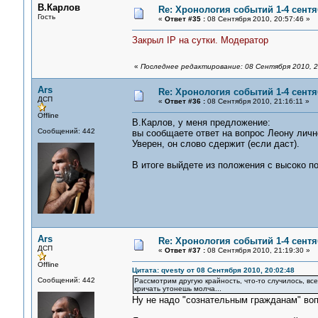
В.Карлов
Re: Хронология событий 1-4 сентя
Гость
«
Ответ #35 :
08 Сентября 2010, 20:57:46 »
Закрыл IP на сутки. Модератор
«
Последнее редактирование: 08 Сентября 2010, 2
Ars
Re: Хронология событий 1-4 сентя
ДСП
«
Ответ #36 :
08 Сентября 2010, 21:16:11 »
Offline
В.Карлов, у меня предложение:
Сообщений: 442
вы сообщаете ответ на вопрос Леону личн
Уверен, он слово сдержит (если даст).
В итоге выйдете из положения с высоко п
Ars
Re: Хронология событий 1-4 сентя
ДСП
«
Ответ #37 :
08 Сентября 2010, 21:19:30 »
Offline
Цитата: qvesty от 08 Сентября 2010, 20:02:48
Сообщений: 442
Рассмотрим другую крайность, что-то случилось, вс
кричать утонешь молча...
Ну не надо "сознательным гражданам" вопи