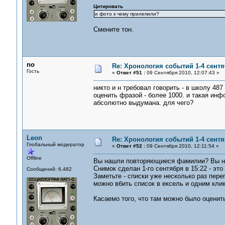
Цитировать
и фото к чему прилепили?
Смените тон.
no
Re: Хронология событий 1-4 сентя
Гость
«
Ответ #51 :
09 Сентября 2010, 12:07:43 »
никто и н требовал говорить - в школу 48
оценить фразой - более 1000. и такая инф
абсолютно выдумана. для чего?
Leon
Re: Хронология событий 1-4 сентя
Глобальный модератор
«
Ответ #52 :
09 Сентября 2010, 12:11:54 »
Offline
Вы нашли повторяющиеся фамилии? Вы на
Снимок сделан 1-го сентября в 15:22 - эт
Сообщений: 6,482
Заметьте - списки уже несколько раз пер
можно вбить список в ексель и одним кли
Касаемо того, что там можно было оценить