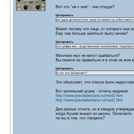
Вот это "ни с кем" - оно откуда?
Цитировать
ни одно должностное лицо не взяло на себя ответст
Может потому что лицо, от которого она и
Ему там больше заняться было нечем?
Цитировать
эту цифру все - родственники заложников, террорист
Миллион мух не могут ошибаться?
Вы поняли не правильно и в этом не моя в
Цитировать
и что это объясняет?
Это объясняет, что списки были недостов
Вот маленький штрих - отчеты медиков:
http://www.pravdabeslana.ru/med3.htm
http://www.pravdabeslana.ru/med1.htm
Два разных отчета, но в каждом утвержда
когда Аушев вышел из школы. Полагаете,
ли вы в том, что говорите?