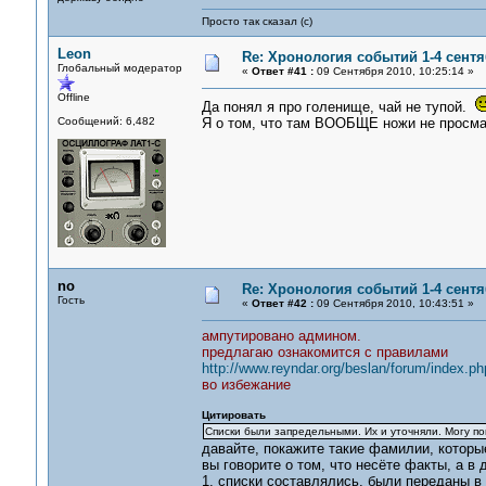
Просто так сказал (с)
Leon
Re: Хронология событий 1-4 сентя
Глобальный модератор
«
Ответ #41 :
09 Сентября 2010, 10:25:14 »
Offline
Да понял я про голенище, чай не тупой.
Сообщений: 6,482
Я о том, что там ВООБЩЕ ножи не просмат
no
Re: Хронология событий 1-4 сентя
Гость
«
Ответ #42 :
09 Сентября 2010, 10:43:51 »
ампутировано админом.
предлагаю ознакомится с правилами
http://www.reyndar.org/beslan/forum/index.ph
во избежание
Цитировать
Списки были запредельными. Их и уточняли. Могу по
давайте, покажите такие фамилии, которы
вы говорите о том, что несёте факты, а 
1. списки составлялись, были переданы в 