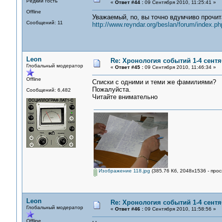
Редкий гость
«
Ответ #44 :
09 Сентября 2010, 11:25:41 »
Offline
Уважаемый, no, вы точно вдумчиво прочита
Сообщений: 11
http://www.reyndar.org/beslan/forum/index.ph
Leon
Re: Хронология событий 1-4 сентя
Глобальный модератор
«
Ответ #45 :
09 Сентября 2010, 11:46:34 »
Offline
Списки с одними и теми же фамилиями?
Пожалуйста.
Сообщений: 6,482
Читайте внимательно
Изображение 118.jpg
(385.76 Кб, 2048x1536 - прос
Leon
Re: Хронология событий 1-4 сентя
Глобальный модератор
«
Ответ #46 :
09 Сентября 2010, 11:58:56 »
Offline