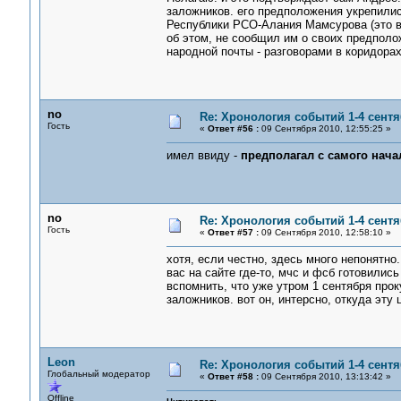
заложников. его предположения укрепили
Республики РСО-Алания Мамсурова (это вс
об этом, не сообщил им о своих предполо
народной почты - разговорами в коридора
no
Re: Хронология событий 1-4 сентя
Гость
«
Ответ #56 :
09 Сентября 2010, 12:55:25 »
имел ввиду -
предполагал с самого нача
no
Re: Хронология событий 1-4 сентя
Гость
«
Ответ #57 :
09 Сентября 2010, 12:58:10 »
хотя, если честно, здесь много непонятно
вас на сайте где-то, мчс и фсб готовили
вспомнить, что уже утром 1 сентября прок
заложников. вот он, интерсно, откуда эт
Leon
Re: Хронология событий 1-4 сентя
Глобальный модератор
«
Ответ #58 :
09 Сентября 2010, 13:13:42 »
Offline