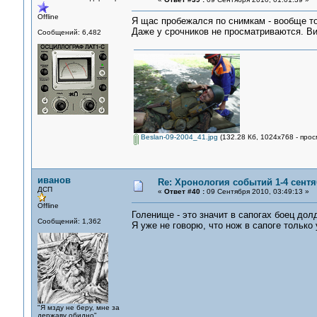
Offline
Я щас пробежался по снимкам - вообще то
Даже у срочников не просматриваются. Ви
Сообщений: 6,482
Beslan-09-2004_41.jpg
(132.28 Кб, 1024x768 - прос
иванов
Re: Хронология событий 1-4 сентя
ДСП
«
Ответ #40 :
09 Сентября 2010, 03:49:13 »
Offline
Голенище - это значит в сапогах боец до
Сообщений: 1,362
Я уже не говорю, что нож в сапоге только у
"Я мзду не беру, мне за
державу обидно"