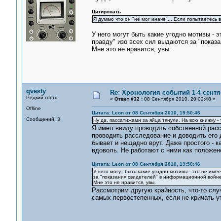
Цитировать
Я думаю что он "не мог иначе"... Если попытаетесь в
У него могут быть какие угодно мотивы - 
правду" изо всех сил выдаются за "показ
Мне это не нравится, увы.
qvesty
Re: Хронология событий 1-4 сентя
Редкий гость
«
Ответ #32 :
08 Сентября 2010, 20:02:48 »
Offline
Цитата: Leon от 08 Сентября 2010, 19:50:46
Сообщений: 3
Ну да, пассатижами за яйца тянули. На всю книжку - 
Я имел ввиду проводить собственной рассл
проводить расследование и доводить его 
бывает и нещадно врут. Даже простого - к
вдоволь. Не работают с ними как положено
Цитата: Leon от 08 Сентября 2010, 19:50:46
У него могут быть какие угодно мотивы - это не име
за "показания свидетелей" в информационной войне
Мне это не нравится, увы.
Рассмотрим другую крайность, что-то случ
самых первостепенных, если не кричать у