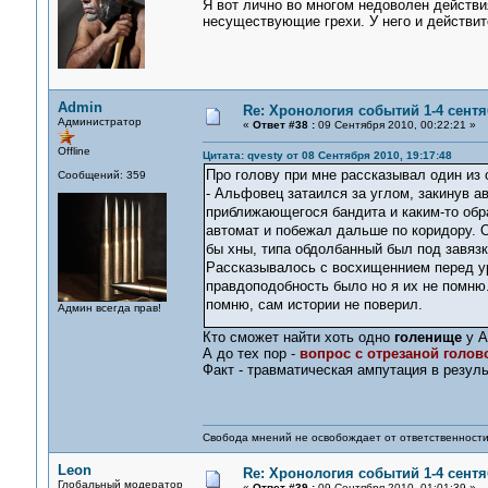
Я вот лично во многом недоволен действия
несуществующие грехи. У него и действит
Admin
Re: Хронология событий 1-4 сентя
Администратор
«
Ответ #38 :
09 Сентября 2010, 00:22:21 »
Offline
Цитата: qvesty от 08 Сентября 2010, 19:17:48
Про голову при мне рассказывал один из 
Сообщений: 359
- Альфовец затаился за углом, закинув а
приближающегося бандита и каким-то обра
автомат и побежал дальше по коридору. О
бы хны, типа обдолбанный был под завяз
Рассказывалось с восхищеннием перед у
правдоподобность было но я их не помню.
помню, сам истории не поверил.
Админ всегда прав!
Кто сможет найти хоть одно
голенище
у А
А до тех пор -
вопрос с отрезаной голов
Факт - травматическая ампутация в резуль
Свобода мнений не освобождает от ответственности 
Leon
Re: Хронология событий 1-4 сентя
Глобальный модератор
«
Ответ #39 :
09 Сентября 2010, 01:01:39 »