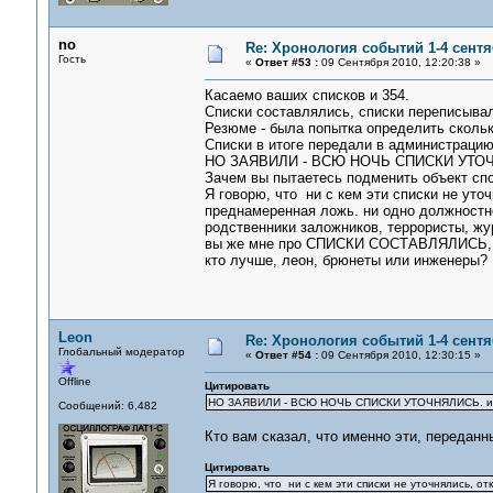
no
Re: Хронология событий 1-4 сентя
Гость
«
Ответ #53 :
09 Сентября 2010, 12:20:38 »
Касаемо ваших списков и 354.
Списки составлялись, списки переписывал
Резюме - была попытка определить сколь
Списки в итоге передали в администрацию
НО ЗАЯВИЛИ - ВСЮ НОЧЬ СПИСКИ УТОЧН
Зачем вы пытаетесь подменить объект спо
Я говорю, что ни с кем эти списки не уточ
преднамеренная ложь. ни одно должностное
родственники заложников, террористы, жур
вы же мне про СПИСКИ СОСТАВЛЯЛИСЬ,
кто лучше, леон, брюнеты или инженеры?
Leon
Re: Хронология событий 1-4 сентя
Глобальный модератор
«
Ответ #54 :
09 Сентября 2010, 12:30:15 »
Offline
Цитировать
НО ЗАЯВИЛИ - ВСЮ НОЧЬ СПИСКИ УТОЧНЯЛИСЬ. им
Сообщений: 6,482
Кто вам сказал, что именно эти, передан
Цитировать
Я говорю, что ни с кем эти списки не уточнялись, о