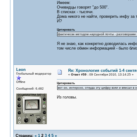
Имеем:
Очевидцы говорят "до 500".
В списках - тысячи.
Дома никого не найти, проверить инфу за т
И?
Цитировать
фактически методом народной почты - разговорами 
Я не знаю, как конкретно доводилась инф
том числе обмен информацией - было близ
Leon
Re: Хронология событий 1-4 сентя
Глобальный модератор
«
Ответ #59 :
09 Сентября 2010, 13:14:25 »
Offline
Цитировать
вот он, интерсно, откуда эту цифру взял и вписал 
Сообщений: 6,482
Из головы.
Страниц:
«
1
2
3
4
5
»