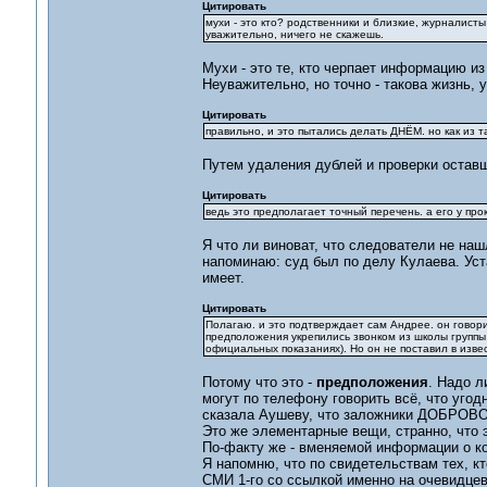
Цитировать
мухи - это кто? родственники и близкие, журналист
уважительно, ничего не скажешь.
Мухи - это те, кто черпает информацию из
Неуважительно, но точно - такова жизнь, 
Цитировать
правильно, и это пытались делать ДНЁМ. но как и
Путем удаления дублей и проверки остав
Цитировать
ведь это предполагает точный перечень. а его у прок
Я что ли виноват, что следователи не наш
напоминаю: суд был по делу Кулаева. Уст
имеет.
Цитировать
Полагаю. и это подтверждает сам Андрее. он говори
предположения укрепились звонком из школы группы
официальных показаниях). Но он не поставил в изве
Потому что это -
предположения
. Надо 
могут по телефону говорить всё, что угод
сказала Аушеву, что заложники ДОБРОВО
Это же элементарные вещи, странно, что 
По-факту же - вменяемой информации о ко
Я напомню, что по свидетельствам тех, кт
СМИ 1-го со ссылкой именно на очевидцев