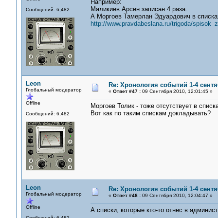
Например:
Маликиев Арсен записан 4 раза.
Сообщений: 6,482
А Моргоев Тамерлан Эдуардович в списка
http://www.pravdabeslana.ru/trigoda/spisok_
Leon
Re: Хронология событий 1-4 сентя
Глобальный модератор
«
Ответ #47 :
09 Сентября 2010, 12:01:45 »
Offline
Моргоев Толик - тоже отсутствует в списк
Вот как по таким спискам докладывать?
Сообщений: 6,482
Leon
Re: Хронология событий 1-4 сентя
Глобальный модератор
«
Ответ #48 :
09 Сентября 2010, 12:04:47 »
Offline
А списки, которые кто-то отнес в админис
Сообщений: 6,482