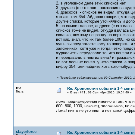
2. в уголовном деле этих списков нет.
3. дзугаев (с его слов - показания на суд
4. дзасохов - списков не видел, откуда ци
я знаю, там 354. Айдаров говорил, что ви
другие списки, которые уточнялись и допо
5. но самое главное, андреев (с его слов 
списков тоже не видел. откуда взялась ци
сколько, поэтому неправду на верх сказат
вот как, знал, что их там более 1000, но ск
чушь вы предлагаете кому то поверить. я 
заложниках, хотя уже и тогда чётко пред
журналисты передавали то, что поняли и к
и передавали. в чём их вина? и гражданск
но вот леон не понял. у него списки. а поп
цифру 354, или найдите хоть кого-нибудь 
«
Последнее редактирование: 09 Сентября 2010, 1
no
Re: Хронология событий 1-4 сентя
Гость
«
Ответ #43 :
09 Сентября 2010, 10:54:40 »
ложь преднамеренная именно в том, что н
600, 800, 1000, наконец, заложников, но с
Ложь! никто не уточнял, и нет такой цифры
slayerforce
Re: Хронология событий 1-4 сентя