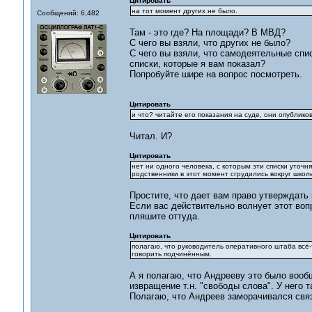
Цитировать
на тот момент других не было.
Сообщений: 6,482
Там - это где? На площади? В МВД?
С чего вы взяли, что других не было?
С чего вы взяли, что самодеятельные спи
списки, которые я вам показал?
Попробуйте шире на вопрос посмотреть.
Цитировать
и что? читайте его показания на суде, они опублико
Читал. И?
Цитировать
нет ни одного человека, с которым эти списки уточня
родственники в этот момент сгрудились вокруг школ
Простите, что дает вам право утверждать 
Если вас действительно волнует этот воп
пляшите оттуда.
Цитировать
полагаю, что руководитель оперативного штаба всё-
говорить подчинённым.
А я полагаю, что Андрееву это было вообщ
извращение т.н. "свободы слова". У него 
Полагаю, что Андреев заморачивался свя