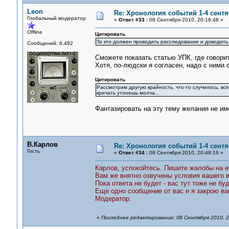
Leon
Re: Хронология событий 1-4 сентя
Глобальный модератор
«
Ответ #33 :
08 Сентября 2010, 20:16:48 »
Offline
Цитировать
Те кто должен проводить расследование и доводить
Сообщений: 6,482
Сможете показать статью УПК, где говори
Хотя, по-людски я согласен, надо с ними
Цитировать
Рассмотрим другую крайность, что-то случилось, вс
кричать утонешь молча...
Фантазировать на эту тему желания не им
В.Карлов
Re: Хронология событий 1-4 сентя
Гость
«
Ответ #34 :
08 Сентября 2010, 20:48:16 »
Карлов, успокойтесь. Пишите жалобы на e-
Вам же внятно озвучены условия вашего в
Пока ответа не будет - вас тут тоже не буд
Еще одно сообщение от вас и я закрою ва
Модератор.
«
Последнее редактирование: 08 Сентября 2010, 2