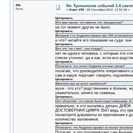
no
Re: Хронология событий 1-4 сентя
Гость
«
Ответ #55 :
09 Сентября 2010, 12:52:49 »
Цитировать
Кто вам сказал, что именно эти, переданные?
на тот момент других не было.
Цитировать
Вечером 1-го Андреев говорил про 300 установленн
и что? читайте его показания на суде, они
Цитировать
Вот это "ни с кем" - оно откуда?
нет ни одного человека, с которым эти сп
списки уточнял. да и как, если все родст
Цитировать
Полагаете, это лично Андреев уточнял списки?
полагаю, что руководитель оперативного 
сам и какую поручает говорить подчинённ
Цитировать
Миллион мух не могут ошибаться?
мухи - это кто? родственники и близкие, 
уважительно, ничего не скажешь.
Цитировать
Это объясняет, что списки были недостоверными. И 
правильно, и это пытались делать ДНЁМ. 
ДОСТОВЕРНАЯ ЦИФРА 354? ведь это предпол
посмотрите документы из приложения к до
количество заложников.
Цитировать
Полагаете, что Андреев скрывал истинное положен
Полагаю. и это подтверждает сам Андрее. 