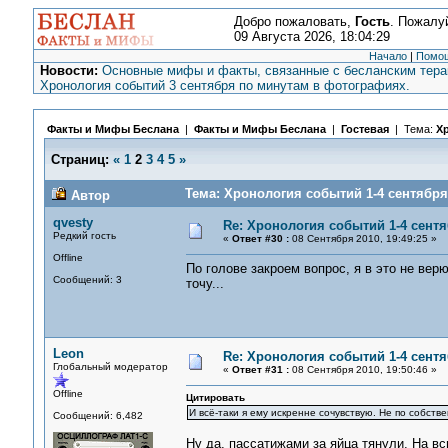
Добро пожаловать,
Гость
. Пожалу
09 Августа 2026, 18:04:29
Начало
|
Помо
Новости:
Основные мифы и факты, связанные с бесланским терак
Хронология событий 3 сентября по минутам в фотографиях.
Факты и Мифы Беслана
|
Факты и Мифы Беслана
|
Гостевая
| Тема:
Хр
Страниц:
«
1
2
3
4
5
»
Тема: Хронология событий 1-4 сентября 
Автор
qvesty
Re: Хронология событий 1-4 сентя
Редкий гость
«
Ответ #30 :
08 Сентября 2010, 19:49:25 »
Offline
По голове закроем вопрос, я в это не верю
Сообщений: 3
точу...
Leon
Re: Хронология событий 1-4 сентя
Глобальный модератор
«
Ответ #31 :
08 Сентября 2010, 19:50:46 »
Offline
Цитировать
И всё-таки я ему искренне сочувствую. Не по собствен
Сообщений: 6,482
Ну да, пассатижами за яйца тянули. На всю