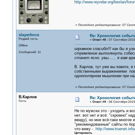
http://www.reyndar.org/beslan/foru
«
Последнее редактирование: 07 Сентя
slayerforce
Re: Хронология событи
Редкий гость
«
Ответ #8 :
07 Сентября 2010,
Offline
огромное спасибо!!! как бы я у
Сообщений: 11
стремление вытолкнуть собесе
станет ясно. увы...... я вам в
В. Карлов, тут уже вы язвите, 
собственными выражениями пове
однополярном мышлении при нал
«
Последнее редактирование: 07 Сентя
В.Карлов
Re: Хронология событи
Гость
«
Ответ #9 :
08 Сентября 2010,
Не по мужски это - уходить и во
нет. вот нет и всё. "скромно" н
ввиду), но мне всё-таки многое
"рекомендованные" сайты по бор
что вижу -
http://www.truenet.info
Цитировать