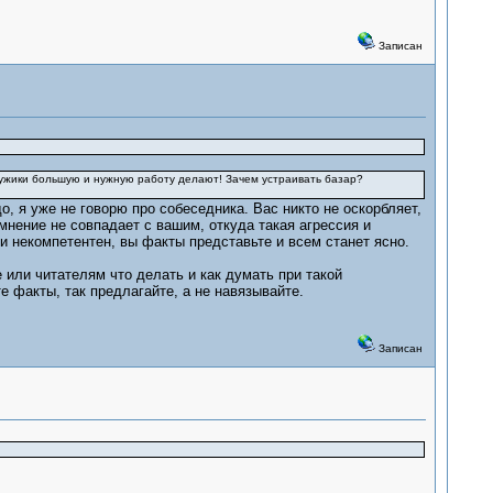
Записан
 мужики большую и нужную работу делают! Зачем устраивать базар?
до, я уже не говорю про собеседника. Вас никто не оскорбляет,
нение не совпадает с вашим, откуда такая агрессия и
и некомпетентен, вы факты представьте и всем станет ясно.
е или читателям что делать и как думать при такой
е факты, так предлагайте, а не навязывайте.
Записан