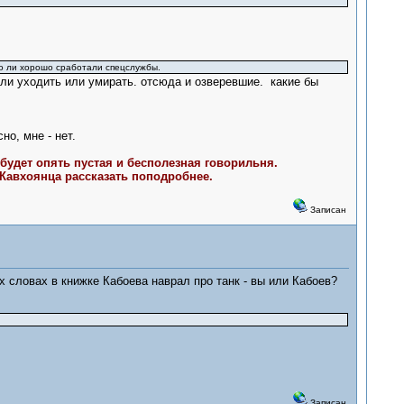
 то ли хорошо сработали спецслужбы.
 или уходить или умирать. отсюда и озверевшие. какие бы
о, мне - нет.
 будет опять пустая и бесполезная говорильня.
 Кавхоянца рассказать поподробнее.
Записан
их словах в книжке Кабоева наврал про танк - вы или Кабоев?
Записан