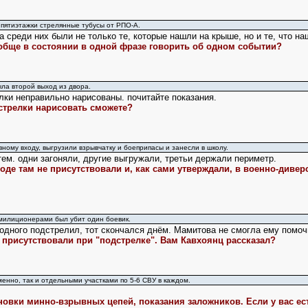
пятиэтажки стрелянные тубусы от РПО-А.
 среди них были не только те, которые нашли на крыше, но и те, что на
бще в состоянии в одной фразе говорить об одном событии?
ла второй выход из двора.
ки неправильно нарисованы. почитайте показания.
стрелки нарисовать сможете?
вному входу, выгрузили взрывчатку и боеприпасы и занесли в школу.
тем. одни загоняли, другие выгружали, третьи держали периметр.
оде там не присутствовали и, как сами утверждали, в военно-диверс
 милиционерами был убит один боевик.
одного подстрелил, тот скончался днём. Мамитова не смогла ему помоч
 присутствовали при "подстрелке". Вам Кавхоянц рассказал?
енно, так и отдельными участками по 5-6 СВУ в каждом.
овки минно-взрывных цепей, показания заложников. Если у вас ест