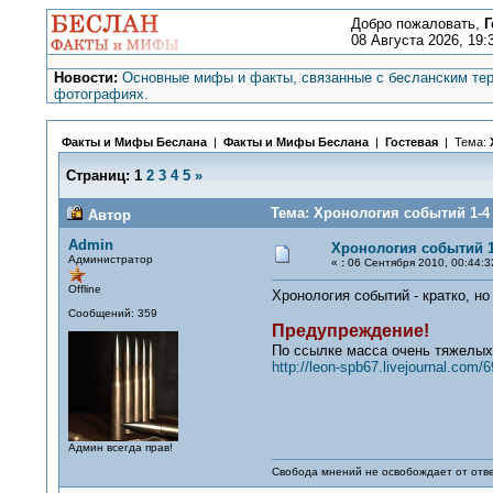
Добро пожаловать,
Г
08 Августа 2026, 19:
Новости:
Основные мифы и факты, связанные с бесланским тер
фотографиях.
Факты и Мифы Беслана
|
Факты и Мифы Беслана
|
Гостевая
| Тема:
Страниц:
1
2
3
4
5
»
Тема: Хронология событий 1-4 
Автор
Admin
Хронология событий 1-
Администратор
«
:
06 Сентября 2010, 00:44:3
Offline
Хронология событий - кратко, н
Сообщений: 359
Предупреждение!
По ссылке масса очень тяжелых к
http://leon-spb67.livejournal.com/
Админ всегда прав!
Свобода мнений не освобождает от отве