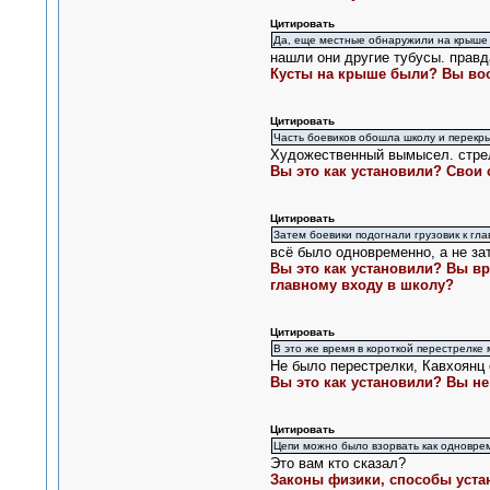
Цитировать
Да, еще местные обнаружили на крыше 
нашли они другие тубусы. правда
Кусты на крыше были? Вы воо
Цитировать
Часть боевиков обошла школу и перекры
Художественный вымысел. стрел
Вы это как установили? Свои 
Цитировать
Затем боевики подогнали грузовик к гла
всё было одновременно, а не за
Вы это как установили? Вы вр
главному входу в школу?
Цитировать
В это же время в короткой перестрелке
Не было перестрелки, Кавхоянц 
Вы это как установили? Вы не
Цитировать
Цепи можно было взорвать как одноврем
Это вам кто сказал?
Законы физики, способы устан