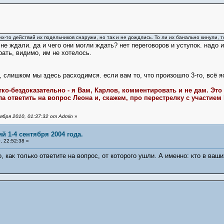
их-то действий их подельников снаружи, но так и не дождлись. То ли их банально кинули,
 не ждали. да и чего они могли ждать? нет переговоров и уступок. надо
рать, видимо, им не хотелось.
слишком мы здесь расходимся. если вам то, что произошло 3-го, всё ясн
тко-бездоказательно - я Вам, Карлов, комментировать и не дам. Это
а ответить на вопрос Леона и, скажем, про перестрелку с участием
бря 2010, 01:37:32 от Admin
»
й 1-4 сентября 2004 года.
 22:52:38 »
, как только ответите на вопрос, от которого ушли. А именно: кто в ваш