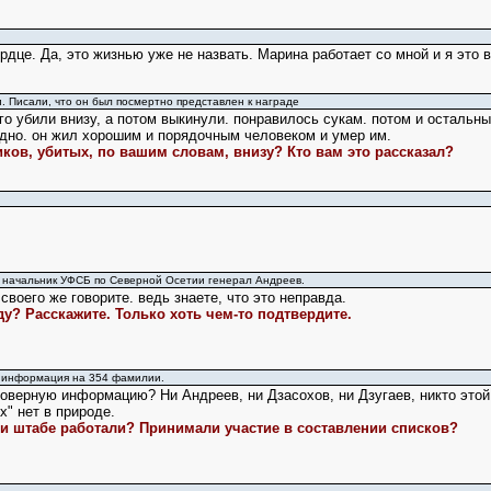
ердце. Да, это жизнью уже не назвать. Марина работает со мной и я это
и. Писали, что он был посмертно представлен к награде
о убили внизу, а потом выкинули. понравилось сукам. потом и остальны
ыдно. он жил хорошим и порядочным человеком и умер им.
ков, убитых, по вашим словам, внизу? Кто вам это рассказал?
 начальник УФСБ по Северной Осетии генерал Андреев.
 своего же говорите. ведь знаете, что это неправда.
ду? Расскажите. Только хоть чем-то подтвердите.
я информация на 354 фамилии.
оверную информацию? Ни Андреев, ни Дзасохов, ни Дзугаев, никто этой 
х" нет в природе.
ри штабе работали? Принимали участие в составлении списков?