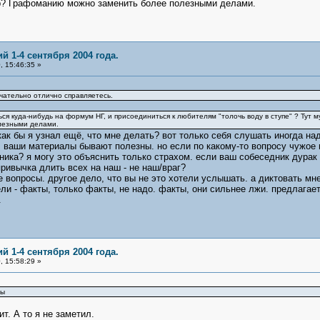
р? Графоманию можно заменить более полезными делами.
й 1-4 сентября 2004 года.
 15:46:35 »
чательно отлично справляетесь.
ься куда-нибудь на формум НГ, и присоединиться к любителям "толочь воду в ступе" ? Тут
лезными делами.
! как бы я узнал ещё, что мне делать? вот только себя слушать иногда на
ваши материалы бывают полезны. но если по какому-то вопросу чужое м
ика? я могу это объяснить только страхом. если ваш собеседник дурак 
 привычка длить всех на наш - не наш/враг?
се вопросы. другое дело, что вы не это хотели услышать. а диктовать мн
ли - факты, только факты, не надо. факты, они сильнее лжи. предлагает
ил.
й 1-4 сентября 2004 года.
 15:58:29 »
сы
т. А то я не заметил.