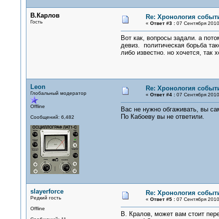
В.Карлов
Re: Хронология событи
Гость
«
Ответ #3 :
07 Сентября 2010,
Вот как, вопросы задали. а пот
девиз. политическая борьба таког
либо известно. но хочется, так 
Leon
Re: Хронология событи
Глобальный модератор
«
Ответ #4 :
07 Сентября 2010,
Offline
Вас не нужно обгаживать, вы са
По Кабоеву вы не ответили.
Сообщений: 6,482
slayerforce
Re: Хронология событи
Редкий гость
«
Ответ #5 :
07 Сентября 2010,
Offline
В. Кралов, может вам стоит пер