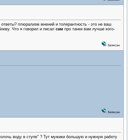
и ответы? плюрализм мнений и толерантность - это не ваш
абоеву. Что я говорил и писал
сам
про танки вам лучше кого-
Записан
Записан
толочь воду в ступе" ? Тут мужики большую и нужную работу