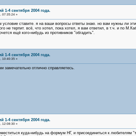
й 1-4 сентября 2004 года.
 07:35:24 »
ом условие ставите. я на ваши вопросы ответы знаю. но вам нужны ли эт
о не терпит. всё, что хотел, пока хотел, я вам ответил, в т.ч. и по М.К
хочется ещё кого-нибудь из противников "обгадить".
й 1-4 сентября 2004 года.
 10:40:35 »
ми замечательно отлично справляетесь.
й 1-4 сентября 2004 года.
 12:08:30 »
еместиться куда-нибудь на формум НГ, и присоединиться к любителям "