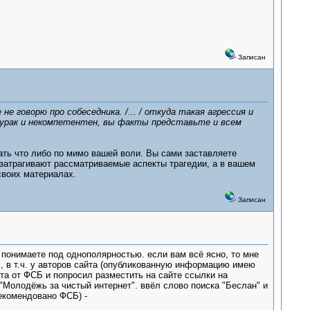
Записан
не говорю про собеседника. /... / откуда такая агрессия и
дурак и некомпетентен, вы факты представьте и всем
ать что либо по мимо вашей воли. Вы сами заставляете
затрагивают рассматриваемые аспекты трагедии, а в вашем
своих материалах.
Записан
ы понимаете под однополярностью. если вам всё ясно, то мне
с, в т.ч. у авторов сайта (опубликованную информацию имею
ета от ФСБ и попросил разместить на сайте ссылки на
"Молодёжь за чистый интернет". ввёл слово поиска "Беслан" и
рекомендовано ФСБ) -