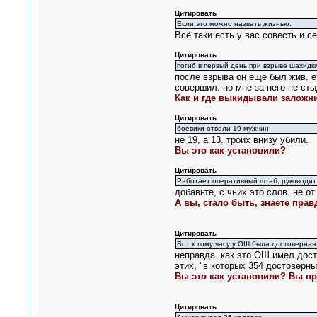
Цитировать
Если это можно назвать жизнью.
Всё таки есть у вас совесть и с
Цитировать
погиб в первый день при взрыве шахидк
после взрыва он ещё был жив. ег
совершил. но мне за него не ст
Как и где выкидывали заложни
Цитировать
боевики отвели 19 мужчин
не 19, а 13. троих внизу убили.
Вы это как установили?
Цитировать
Работает оперативный штаб, руководит
добавьте, с чьих это слов. не от
А вы, стало быть, знаете прав
Цитировать
Вот к тому часу у ОШ была достоверна
неправда. как это ОШ имел дост
этих, "в которых 354 достоверны
Вы это как установили? Вы п
Цитировать