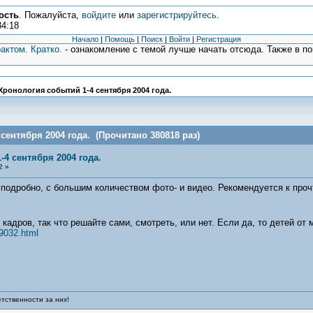
ость
. Пожалуйста,
войдите
или
зарегистрируйтесь
.
34:18
Начало
|
Помощь
|
Поиск
|
Войти
|
Регистрация
актом. Кратко.
- ознакомление с темой лучше начать отсюда. Также в п
Хронология событий 1-4 сентября 2004 года.
сентября 2004 года. (Прочитано 380818 раз)
4 сентября 2004 года.
2 »
о подробно, с большим количеством фото- и видео. Рекомендуется к про
адров, так что решайте сами, смотреть, или нет. Если да, то детей от 
69032.html
тственности за них!