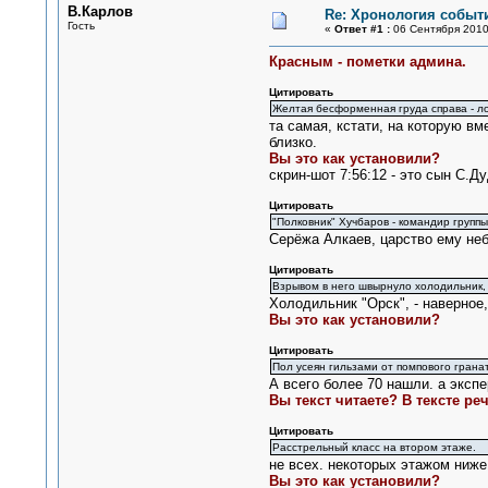
В.Карлов
Re: Хронология событи
Гость
«
Ответ #1 :
06 Сентября 2010,
Красным - пометки админа.
Цитировать
Желтая бесформенная груда справа - л
та самая, кстати, на которую в
близко.
Вы это как установили?
скрин-шот 7:56:12 - это сын С.Д
Цитировать
"Полковник" Хучбаров - командир групп
Серёжа Алкаев, царство ему неб
Цитировать
Взрывом в него швырнуло холодильник, д
Холодильник "Орск", - наверное
Вы это как установили?
Цитировать
Пол усеян гильзами от помпового гранат
А всего более 70 нашли. а экспер
Вы текст читаете? В тексте ре
Цитировать
Расстрельный класс на втором этаже.
не всех. некоторых этажом ниже
Вы это как установили?