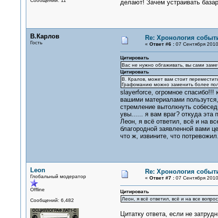
Сообщений: 11
делают! Зачем устраивать база
В.Карлов
Re: Хронология событи
Гость
«
Ответ #6 :
07 Сентября 2010,
Цитировать
Вас не нужно обгаживать, вы сами заме
Цитировать
В. Кралов, может вам стоит переместит
Графоманию можно заменить более по
slayerforce, огромное спасибо!!
вашими материалами пользутся, 
стремление вытолкнуть собеседн
увы...... я вам враг? откуда эта
Леон, я всё ответил, всё и на в
благородной заявленной вами це
что ж, извините, что потревож
Leon
Re: Хронология событи
Глобальный модератор
«
Ответ #7 :
07 Сентября 2010,
Offline
Цитировать
Леон, я всё ответил, всё и на все вопро
Сообщений: 6,482
Цитатку ответа, если не затрудни