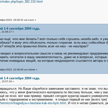
m/index.php/topic,382.210.html
бря 2010, 16:00:31 от Leon
»
й 1-4 сентября 2004 года.
 21:06:17 »
знал ещё, что мне делать? вот только себя слушать иногда надо, я уже 
дника? я могу это объяснить только страхом. если ваш собеседник 
раг? откуда эта привычка длить всех на наш - не наш/враг?
я говорил в вопросительном смысле и никак не рекомендовал предприним
рить читателю в вашу некомпетентность, даже не в вопросах, которые 
ичии очевидных вещей, на которые неоднократно ссылаются авторы в 
бря 2010, 22:08:49 от Admin
»
й 1-4 сентября 2004 года.
 15:57:18 »
звращаться. Но Ваше slayerforce замечание заставило. я не знаю, что в
адеюсь, что у меня фактического материала по беслану больше, чем у ва
 ещё не ясно. вот вам пример. пришёл сегодня куратор нашего университ
ьбе с терроризмом и экстремизмом. я открыл первый из них (всего три) 
/terrorizm/tragediya-v-beslane-kak-eto-bylo.html
. И что я читаю (заметьте, 