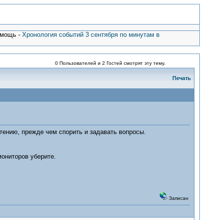
омощь -
Хронология событий 3 сентября по минутам в
0 Пользователей и 2 Гостей смотрят эту тему.
Печать
чтению, прежде чем спорить и задавать вопросы.
мониторов уберите.
Записан