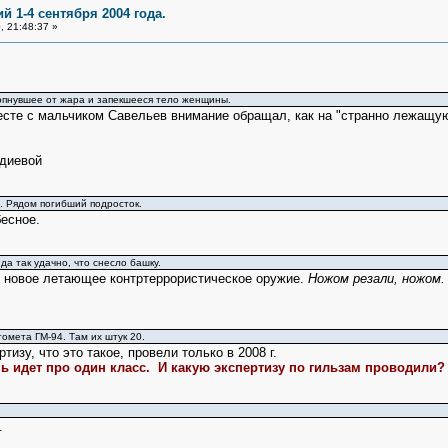
й 1-4 сентября 2004 года.
 21:48:37 »
опнувшее от жара и запекшееся тело женщины.
месте с мальчиком Савельев внимание обращал, как на "странно лежащую"
удиевой
ы. Рядом погибший подросток.
есное.
а так удачно, что снесло башку.
, новое летающее контртеррористическое оружие.
Ножом резали, ножом.
омета ГМ-94. Там их штук 20.
тизу, что это такое, провели только в 2008 г.
чь идет про один класс. И какую экспертизу по гильзам проводили?
.