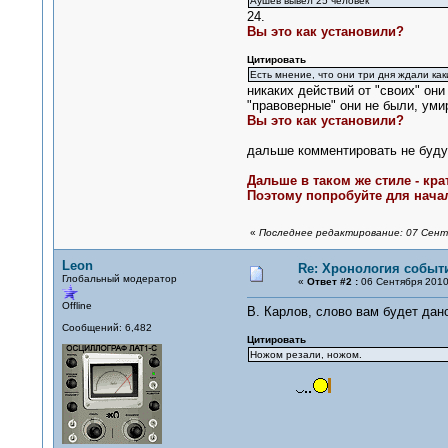
Аушев вывел 25 человек
24.
Вы это как установили?
Цитировать
Есть мнение, что они три дня ждали как
никаких действий от "своих" они
"правоверные" они не были, уми
Вы это как установили?
дальше комментировать не буду, 
Дальше в таком же стиле - кра
Поэтому попробуйте для начал
«
Последнее редактирование: 07 Сентя
Leon
Re: Хронология событи
Глобальный модератор
«
Ответ #2 :
06 Сентября 2010,
Offline
В. Карлов, слово вам будет дано
Сообщений: 6,482
Цитировать
Ножом резали, ножом.