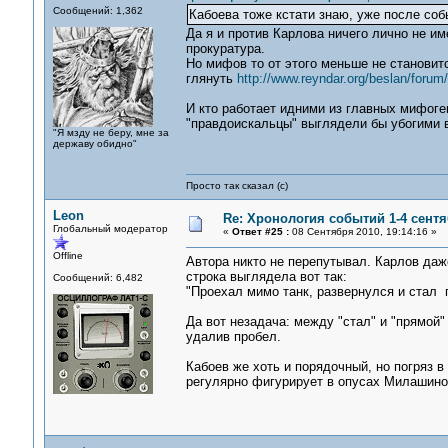
Сообщений: 1,362
Кабоева тоже кстати знаю, уже после соб
Да я и против Карлова ничего лично не им
прокуратура.
Но мифов то от этого меньше не становитс
глянуть
http://www.reyndar.org/beslan/foru
И кто работает идними из главных мифог
"правдоискальцы" выглядели бы убогими в
"Я мзду не беру, мне за
державу обидно"
Просто так сказал (с)
Leon
Re: Хронология событий 1-4 сентя
Глобальный модератор
«
Ответ #25 :
08 Сентября 2010, 19:14:16 »
Offline
Автора никто не перепутывал. Карлов даж
строка выглядела вот так:
Сообщений: 6,482
"Проехал мимо танк, развернулся и стал 
Да вот незадача: между "стал" и "прямой"
удалив пробел.
Кабоев же хоть и порядочный, но погряз в
регулярно фигурирует в опусах Милашиной