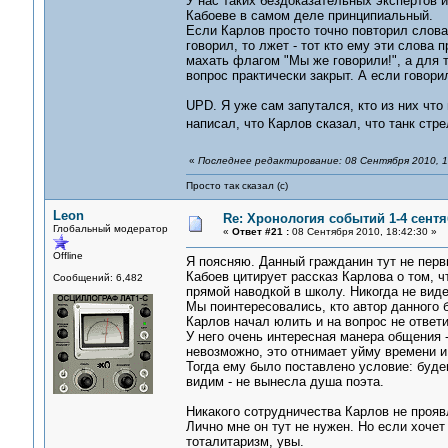
У нас таких бездоказательных экспертов 
Кабоеве в самом деле принципиальный.
Если Карлов просто точно повторил слова 
говорил, то лжет - тот кто ему эти слова 
махать флагом "Мы же говорили!", а для т
вопрос практически закрыт. А если говори
UPD. Я уже сам запутался, кто из них что
написал, что Карлов сказал, что танк стр
«
Последнее редактирование: 08 Сентября 2010, 1
Просто так сказал (с)
Leon
Re: Хронология событий 1-4 сентя
Глобальный модератор
«
Ответ #21 :
08 Сентября 2010, 18:42:30 »
Offline
Я поясняю. Данный гражданин тут не перв
Кабоев цитирует рассказ Карлова о том, ч
Сообщений: 6,482
прямой наводкой в школу. Никогда не виде
Мы поинтересовались, кто автор данного 
Карлов начал юлить и на вопрос не ответи
У него очень интересная манера общения -
невозможно, это отнимает уйму времени и
Тогда ему было поставлено условие: будем
видим - не вынесла душа поэта.
Никакого сотрудничества Карлов не прояв
Лично мне он тут не нужен. Но если хочет -
тоталитаризм, увы.