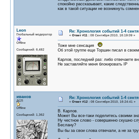
спокойно рассказывает, какие следственн
как в такой ситуации не возникнуть сомне
Leon
Re: Хронология событий 1-4 сентя
Глобальный модератор
«
Ответ #11 :
08 Сентября 2010, 16:19:09 »
Offline
Тоже мне сенсация
Сообщений: 6,482
Об этой группе еще Торшин писал в своем
Карлов, последний раз: либо отвечаете вн
Не заставляйте меня блокировать IP
иванов
Re: Хронология событий 1-4 сентя
ДСП
«
Ответ #12 :
08 Сентября 2010, 16:24:41 »
Offline
В. Карлов.
Сообщений: 1,362
Может Вы все-таки поделитесь своими зна
Ну честное слово - совершенно скушно сл
Беслану?
Вы бы за свои слова отвечали, а не за т