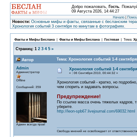
Добро пожаловать,
Гость
. Пожалу
09 Августа 2026, 14:44:27
Начало
|
Помо
Новости:
Основные мифы и факты, связанные с бесланским терак
Хронология событий 3 сентября по минутам в фотографиях.
Факты и Мифы Беслана
|
Факты и Мифы Беслана
|
Гостевая
| Тема:
Хр
Страниц:
1
2
3
4
5
»
Тема: Хронология событий 1-4 сентября 
Автор
Admin
Хронология событий 1-4 сентября 
Администратор
«
:
06 Сентября 2010, 00:44:32 »
Offline
Хронология событий - кратко, но подробн
чем спорить и задавать вопросы.
Сообщений: 359
Предупреждение!
По ссылке масса очень тяжелых кадров, та
уберите.
http://leon-spb67.livejournal.com/69032.html
Админ всегда прав!
Свобода мнений не освобождает от ответственности 