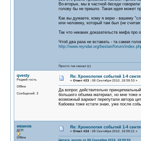
Во-вторых, мы в частной беседе говорили с
голову бы не пришло. Такая идея может пр
Как вы думаете, кому я верю - вашему "с
или человеку, который там был (не считая
Так что никаких доказательств мифа про о
Чтоб два раза не вставать - та самая голо
http://www.reyndar.org/beslan/forum/index.
Просто так сказал (с)
qvesty
Re: Хронология событий 1-4 сентя
Редкий гость
«
Ответ #23 :
08 Сентября 2010, 18:59:53 »
Offline
Да вопрос действительно принципиальный.
Сообщений: 3
большого объема материал, но мне тоже н
возможный вариант перепутали автора цит
Кабоева тоже кстати знаю, уже после собы
иванов
Re: Хронология событий 1-4 сентя
ДСП
«
Ответ #24 :
08 Сентября 2010, 19:09:21 »
Offline
Цитата: qvesty от 08 Сентября 2010, 18:59:53