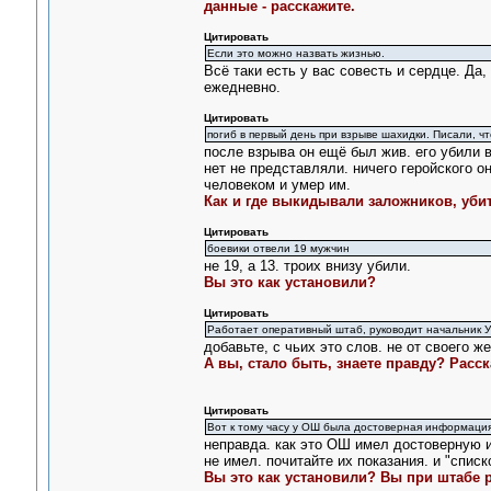
данные - расскажите.
Цитировать
Если это можно назвать жизнью.
Всё таки есть у вас совесть и сердце. Да,
ежедневно.
Цитировать
погиб в первый день при взрыве шахидки. Писали, ч
после взрыва он ещё был жив. его убили 
нет не представляли. ничего геройского о
человеком и умер им.
Как и где выкидывали заложников, убит
Цитировать
боевики отвели 19 мужчин
не 19, а 13. троих внизу убили.
Вы это как установили?
Цитировать
Работает оперативный штаб, руководит начальник 
добавьте, с чьих это слов. не от своего же
А вы, стало быть, знаете правду? Расск
Цитировать
Вот к тому часу у ОШ была достоверная информаци
неправда. как это ОШ имел достоверную 
не имел. почитайте их показания. и "списк
Вы это как установили? Вы при штабе 