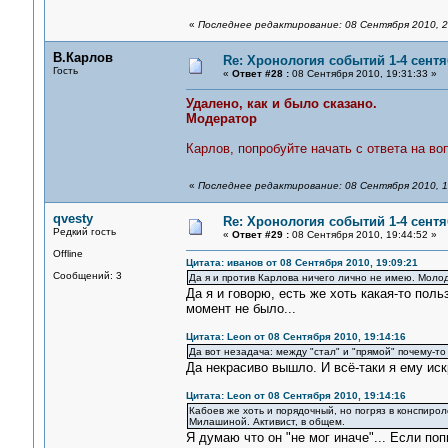
«
Последнее редактирование: 08 Сентября 2010, 2
В.Карлов
Re: Хронология событий 1-4 сентя
Гость
«
Ответ #28 :
08 Сентября 2010, 19:31:33 »
Удалено, как и было сказано.
Модератор
Карлов, попробуйте начать с ответа на во
«
Последнее редактирование: 08 Сентября 2010, 1
qvesty
Re: Хронология событий 1-4 сентя
Редкий гость
«
Ответ #29 :
08 Сентября 2010, 19:44:52 »
Offline
Цитата: иванов от 08 Сентября 2010, 19:09:21
Сообщений: 3
Да я и против Карлова ничего лично не имею. Молод
Да я и говорю, есть же хоть какая-то поль
момент не было...
Цитата: Leon от 08 Сентября 2010, 19:14:16
Да вот незадача: между "стал" и "прямой" почему-то
Да некрасиво вышло. И всё-таки я ему иск
Цитата: Leon от 08 Сентября 2010, 19:14:16
Кабоев же хоть и порядочный, но погряз в конспирол
Милашиной. Активист, в общем.
Я думаю что он "не мог иначе"... Если поп