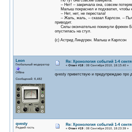
Но тут она совсем озверела.
-- Нет! -- закричала она, совсем потеряв
Малыш покраснел и подхватил, чтобы е
-- Нет, нет, не перестала!
-- Жаль, жаль, -- сказал Карлсон. -- Пь
приводит.
Силы окончательно покинули фрекен Бок
опустилась на стул.
(c) Астрид Линдгрен. Малыш и Карлсон
Leon
Re: Хронология событий 1-4 сентя
Глобальный модератор
«
Ответ #18 :
08 Сентября 2010, 18:15:40 »
Offline
qvesty приветствую и предупреждаю про д
Сообщений: 6,482
qvesty
Re: Хронология событий 1-4 сентя
Редкий гость
«
Ответ #19 :
08 Сентября 2010, 18:23:39 »