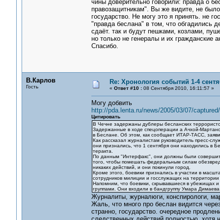
чины доверительно говорили: правда о бе
правозащитникам". Вы же видите, не было
государство. Не могу это я принять. не г
"правда беслана" в том, что обгадились де
сдаёт. так и будут пешками, козлами, пу
но только не генералы и их гражданские а
Спасибо.
В.Карлов
Re: Хронология событий 1-4 сентя
Гость
«
Ответ #10 :
08 Сентября 2010, 16:11:57 »
Могу добвить
http://pda.lenta.ru/news/2005/03/07/captured/
Цитировать
В Чечне задержаны дублеры бесланских террорист
Задержанные в ходе спецоперации а Ачхой-Мартано
в Беслане. Об этом, как сообщает ИТАР-ТАСС, заяв
Как рассказал журналистам руководитель пресс-слу
они признались, что 1 сентября они находились в Б
теракта.
По данным "Интерфакс", они должны были совершит
того, чтобы помешать федеральным силам обезвред
никаких действий, и они покинули город.
Кроме этого, боевики признались в участии в масшт
сотрудников милиции и госслужащих на территории
Напомним, что боевики, скрывавшиеся в убежищах и
группами. Они входили в бандгруппу Умара Димаева
Журналиты, журналюги, конспирологи, ма
Жаль, что много про беслан видится через 
странно, государство. очередное продлен
следственных действий полностью. хотя н