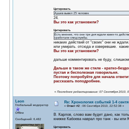
Цитировать
Аушев вывел 25 человек
24.
Вы это как установили?
Цитировать
Есть мнение, что они три дня ждали каких-то действ
сработали спецслужбы.
никаких действий от "своих" они не ждали.
или умирать. отсюда и озверевшие. какие 
Вы это как установили?
дальше комментировать не буду, слишком м
Дальше в таком же стиле - кратко-бездо
пустая и бесполезная говорильня.
Поэтому попробуйте для начала ответит
рассказать поподробнее.
«
Последнее редактирование: 07 Сентября 2010, 0
Leon
Re: Хронология событий 1-4 сентя
Глобальный модератор
«
Ответ #2 :
06 Сентября 2010, 22:52:38 »
Offline
В. Карлов, слово вам будет дано, как толь
книжке Кабоева наврал про танк - вы или 
Сообщений: 6,482
Цитировать