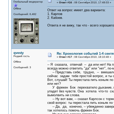
Глобальный модератор
«
Ответ #16 :
08 Сентября 2010, 17:48:03 »
Offline
Ответ на вопрос имеет два варианта:
1. Карлов
Сообщений: 6,482
2. Кабоев.
Ответа я не вижу, так что - всего хорошего
qvesty
Re: Хронология событий 1-4 сентя
Редкий гость
«
Ответ #17 :
08 Сентября 2010, 18:10:48 »
Offline
-- Я сказала, отвечай -- да или нет! На 
Сообщений: 3
всегда можно ответить "да" или "нет", по-
-- Представь себе, трудно, -- вмешал
сейчас задам тебе простой вопрос, и ты 
Вот, слушай! Ты перестала пить коньяк по
или нет?
У фрекен Бок перехватило дыхание, ка
упадет без чувств. Она хотела что-то с
вымолвить ни слова.
-- Ну вот вам, -- сказал Карлсон с торж
свой вопрос: ты перестала пить коньяк по
-- Да, да, конечно, -- убежденно заве
так хотелось помочь фрекен Бок.