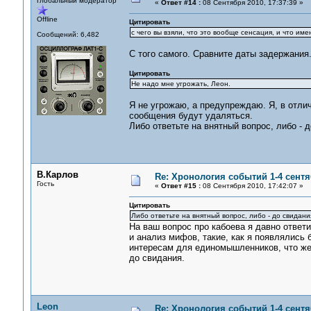
Глобальный модератор
«
Ответ #14 :
08 Сентября 2010, 17:37:39 »
Offline
Цитировать
с чего вы взяли, что это вообще сенсация, и что им
Сообщений: 6,482
С того самого. Сравните даты задержания
Цитировать
Не надо мне угрожать, Леон.
Я не угрожаю, а предупреждаю. Я, в отлич
сообщения будут удаляться.
Либо ответьте на внятный вопрос, либо - 
В.Карлов
Re: Хронология событий 1-4 сентя
Гость
«
Ответ #15 :
08 Сентября 2010, 17:42:07 »
Цитировать
Либо ответьте на внятный вопрос, либо - до свидани
На ваш вопрос про кабоева я давно ответ
и анализ мифов, такие, как я появлялись 
интересам для единомышленников, что же..
до свидания.
Leon
Re: Хронология событий 1-4 сентя