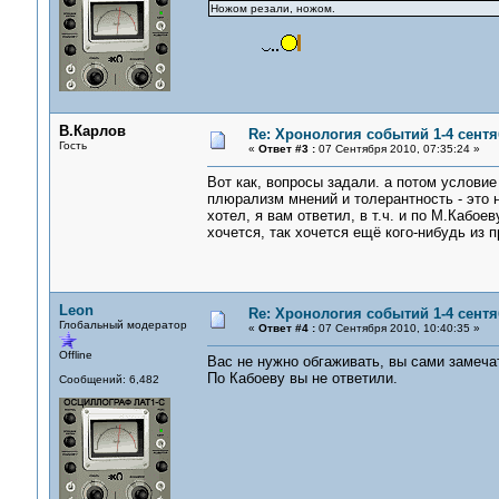
Ножом резали, ножом.
В.Карлов
Re: Хронология событий 1-4 сентя
Гость
«
Ответ #3 :
07 Сентября 2010, 07:35:24 »
Вот как, вопросы задали. а потом условие
плюрализм мнений и толерантность - это н
хотел, я вам ответил, в т.ч. и по М.Кабое
хочется, так хочется ещё кого-нибудь из п
Leon
Re: Хронология событий 1-4 сентя
Глобальный модератор
«
Ответ #4 :
07 Сентября 2010, 10:40:35 »
Offline
Вас не нужно обгаживать, вы сами замеча
По Кабоеву вы не ответили.
Сообщений: 6,482