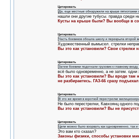
Цитировать
Да, еще местные обнаружили на крыше пятиэтажки 
нашли они другие тубусы. правда среди ни
Кусты на крыше были? Вы вообще в со
Цитировать
Часть боевиков обошла школу и перекрыла второй в
Художественный вымысел. стрелки неправ
Вы это как установили? Свои стрелки 
Цитировать
Затем боевики подогнали грузовик к главному входу,
всё было одновременно, а не затем. одни 
Вы это как установили? Вы вроде там н
не разбираетесь. ГАЗ-66 сразу подъеха
Цитировать
В это же время в короткой перестрелке милиционер
Не было перестрелки, Кавхоянц одного по
Вы это как установили? Вы не присутст
Цитировать
Цепи можно было взорвать как одновременно, так и 
Это вам кто сказал?
Законы физики, способы установки мин