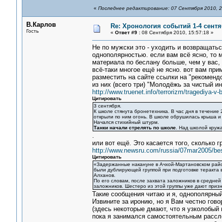
«
Последнее редактирование: 07 Сентября 2010, 2
В.Карлов
Re: Хронология событий 1-4 сентя
Гость
«
Ответ #9 :
08 Сентября 2010, 15:57:18 »
Не по мужски это - уходить и возвращатьс
однополярностью. если вам всё ясно, то м
материала по беслану больше, чем у вас, 
всё-таки многое ещё не ясно. вот вам пр
разместить на сайте ссылки на "рекоменд
из них (всего три) "Молодёжь за чистый ин
http://www.truenet.info/terrorizm/tragediya-v-
Цитировать
3 сентября.
К школе стянута бронетехника. В час дня в течение 
открыли по ним огонь. В школе обрушилась крыша и
Начался стихийный штурм.
Танки начали стрелять по школе
. Над школой круж
.
или вот ещё. Это касается того, сколько 
http://www.newsru.com/russia/07mar2005/bes
Цитировать
«Задержанные накануне в Ачхой-Мартановском райо
были дублирующей группой при подготовке теракта 
Алханов.
По его словам, после захвата заложников в средней
заложников. Шестеро из этой группы уже дают приз
Такие сообщения читаю и я, однополярный
Извините за иронию, но я Вам честно гово
(здесь некоторые дмают, что я узколобый
пока я занимался самостоятельным рассле