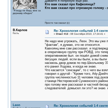
Давайте я попробую еще раз.
Кто вам сказал про Кафкоянца?
Кто вам сказал про отрезаную голову -
"Я мзду не беру, мне за
державу обидно"
Просто так сказал (с)
В.Карлов
Re: Хронология событий 1-4 сентя
Гость
«
Ответ #13 :
08 Сентября 2010, 17:24:41 »
Не надо мне угрожать, Леон. Это мы уже п
"фактам", я думаю, это не относится.
Кавхоянц мне сам рассказал. и подтвержд
в оперативную группу при РОВД. это тепе
оперативником был. он пошёл домой сним
бегущих людей. если вы были, а вы были 
насквозь двор домов по пер.Школьному 37,
кто ранил Ходова, и когда не знаю.
Что касается "сенсации", то с чего вы взя
говорил о другой - "Кроме того, Абу-Дзей
группа численностью 11 человек под руко
станице Нестеровской Сунженского района
про голову мне рассказал в частной бесед
следователей. домысел ли это? не знаю. 
Leon
Re: Хронология событий 1-4 сентя