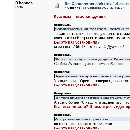
В.Карлов
Re: Хронология событий 1-4 сентя
Гость
«
Ответ #1 :
06 Сентября 2010, 21:48:37 »
Красным - пометки админа.
Цитировать
Желтая бесформенная груда справа - лопнувшее от
та самая, кстати, на которую вместе с м
близкого к ней взрыва. и мальчик там же б
Вы это как установили?
скрин-шот 7:56:12 - это сын С.Дудиевой
Цитировать
"Полковник" Хучбаров - командир группы. Рядом пог
Серёжа Алкаев, царство ему небесное.
Цитировать
Взрывом в него швырнуло холодильник, да так удачн
Холодильник "Орск", - наверное, новое л
Вы это как установили?
Цитировать
Пол усеян гильзами от помпового гранатомета ГМ-94
А всего более 70 нашли. а экспертизу, что 
Вы текст читаете? В тексте речь идет 
Цитировать
Расстрельный класс на втором этаже.
не всех. некоторых этажом ниже.
Вы это как установили?