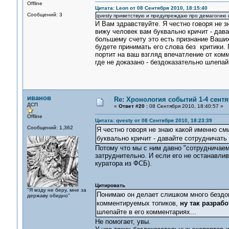
Offline
Цитата: Leon от 08 Сентября 2010, 18:15:40
Сообщений: 3
qvesty приветствую и предупреждаю про демагогию и
И Вам здравствуйте. Я честно говоря не 
вижу человек вам буквально кричит - дав
большему счету это есть признание Ваших 
будете принимать его слова без критики.
портит на ваш взгляд впечатление от комм
где не доказано - бездоказательно шлепай
иванов
Re: Хронология событий 1-4 сентя
ДСП
«
Ответ #20 :
08 Сентября 2010, 18:40:57 »
Offline
Цитата: qvesty от 08 Сентября 2010, 18:23:39
Сообщений: 1,362
Я честно говоря не знаю какой именно см
буквально кричит - давайте сотрудничать
Потому что мы с ним давно "сотрудничаем
затруднительно. И если его не останавли
куратора из ФСБ).
Цитировать
"Я мзду не беру, мне за
Понимаю он делает слишком много бездок
державу обидно"
комментируемых топиков,
ну так разраб
шлепайте в его комментариях...
Не помогает, увы.