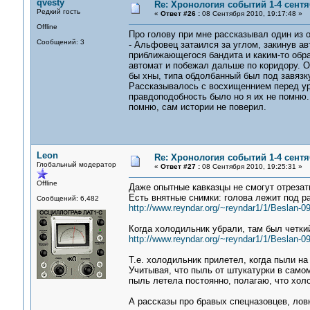
qvesty
Re: Хронология событий 1-4 сентя
Редкий гость
«
Ответ #26 :
08 Сентября 2010, 19:17:48 »
Offline
Про голову при мне рассказывал один из 
Сообщений: 3
- Альфовец затаился за углом, закинув ав
приближающегося бандита и каким-то обра
автомат и побежал дальше по коридору. О,
бы хны, типа обдолбанный был под завяз
Рассказывалось с восхищеннием перед ур
правдоподобность было но я их не помню.
помню, сам истории не поверил.
Leon
Re: Хронология событий 1-4 сентя
Глобальный модератор
«
Ответ #27 :
08 Сентября 2010, 19:25:31 »
Offline
Даже опытные кавказцы не смогут отрезат
Есть внятные снимки: голова лежит под 
Сообщений: 6,482
http://www.reyndar.org/~reyndar1/1/Beslan-0
Когда холодильник убрали, там был четки
http://www.reyndar.org/~reyndar1/1/Beslan-0
Т.е. холодильник прилетел, когда пыли на
Учитывая, что пыль от штукатурки в самом
пыль летела постоянно, полагаю, что хол
А рассказы про бравых спецназовцев, лов