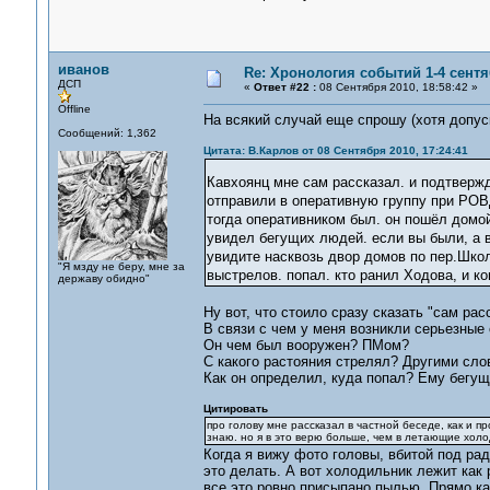
иванов
Re: Хронология событий 1-4 сентя
ДСП
«
Ответ #22 :
08 Сентября 2010, 18:58:42 »
Offline
На всякий случай еще спрошу (хотя допуск
Сообщений: 1,362
Цитата: В.Карлов от 08 Сентября 2010, 17:24:41
Кавхоянц мне сам рассказал. и подтвержд
отправили в оперативную группу при РОВД
тогда оперативником был. он пошёл домо
увидел бегущих людей. если вы были, а в
увидите насквозь двор домов по пер.Школ
"Я мзду не беру, мне за
выстрелов. попал. кто ранил Ходова, и ко
державу обидно"
Ну вот, что стоило сразу сказать "сам рас
В связи с чем у меня возникли серьезные
Он чем был вооружен? ПМом?
С какого растояния стрелял? Другими слов
Как он определил, куда попал? Ему бегу
Цитировать
про голову мне рассказал в частной беседе, как и п
знаю. но я в это верю больше, чем в летающие холо
Когда я вижу фото головы, вбитой под рад
это делать. А вот холодильник лежит как 
все это ровно присыпано пылью. Прямо как