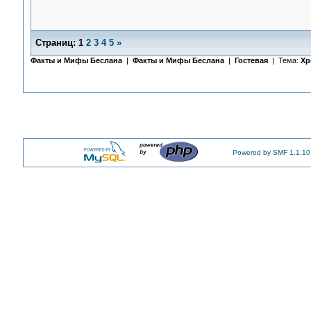
Страниц:
1
2
3
4
5
»
Факты и Мифы Беслана
|
Факты и Мифы Беслана
|
Гостевая
| Тема:
Хр
Powered by SMF 1.1.10