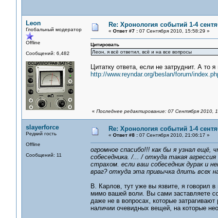
Leon
Re: Хронология событий 1-4 сентя
Глобальный модератор
«
Ответ #7 :
07 Сентября 2010, 15:58:29 »
Offline
Цитировать
Леон, я всё ответил, всё и на все вопросы
Сообщений: 6,482
Цитатку ответа, если не затруднит. А то я
http://www.reyndar.org/beslan/forum/index.ph
«
Последнее редактирование: 07 Сентября 2010, 1
slayerforce
Re: Хронология событий 1-4 сентя
Редкий гость
«
Ответ #8 :
07 Сентября 2010, 21:06:17 »
Offline
огромное спасибо!!! как бы я узнал ещё,
Сообщений: 11
собеседника. /... / откуда такая агресс
страхом. если ваш собеседник дурак и н
враг? откуда эта привычка длить всех на
В. Карлов, тут уже вы язвите, я говорил 
мимо вашей воли. Вы сами заставляете с
даже не в вопросах, которые затрагиваю
наличии очевидных вещей, на которые не