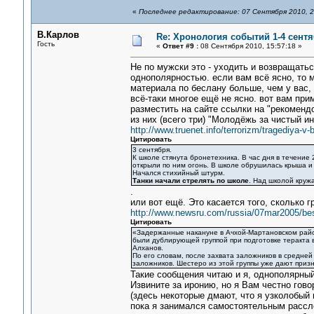
«
Последнее редактирование: 07 Сентября 2010, 2
В.Карлов
Re: Хронология событий 1-4 сентя
Гость
«
Ответ #9 :
08 Сентября 2010, 15:57:18 »
Не по мужски это - уходить и возвращатьс
однополярностью. если вам всё ясно, то м
материала по беслану больше, чем у вас, 
всё-таки многое ещё не ясно. вот вам пр
разместить на сайте ссылки на "рекоменд
из них (всего три) "Молодёжь за чистый ин
http://www.truenet.info/terrorizm/tragediya-v-
Цитировать
3 сентября.
К школе стянута бронетехника. В час дня в течение 
открыли по ним огонь. В школе обрушилась крыша и
Начался стихийный штурм.
Танки начали стрелять по школе
. Над школой круж
.
или вот ещё. Это касается того, сколько 
http://www.newsru.com/russia/07mar2005/bes
Цитировать
«Задержанные накануне в Ачхой-Мартановском райо
были дублирующей группой при подготовке теракта 
Алханов.
По его словам, после захвата заложников в средней
заложников. Шестеро из этой группы уже дают приз
Такие сообщения читаю и я, однополярный
Извините за иронию, но я Вам честно гово
(здесь некоторые дмают, что я узколобый
пока я занимался самостоятельным рассле