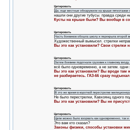
Цитировать
Да, еще местные обнаружили на крыше пятиэтажки 
нашли они другие тубусы. правда среди ни
Кусты на крыше были? Вы вообще в со
Цитировать
Часть боевиков обошла школу и перекрыла второй в
Художественный вымысел. стрелки неправ
Вы это как установили? Свои стрелки 
Цитировать
Затем боевики подогнали грузовик к главному входу,
всё было одновременно, а не затем. одни 
Вы это как установили? Вы вроде там н
не разбираетесь. ГАЗ-66 сразу подъеха
Цитировать
В это же время в короткой перестрелке милиционер
Не было перестрелки, Кавхоянц одного по
Вы это как установили? Вы не присутст
Цитировать
Цепи можно было взорвать как одновременно, так и 
Это вам кто сказал?
Законы физики, способы установки мин