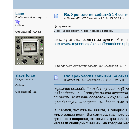
Leon
Re: Хронология событий 1-4 сентя
Глобальный модератор
«
Ответ #7 :
07 Сентября 2010, 15:58:29 »
Offline
Цитировать
Леон, я всё ответил, всё и на все вопросы
Сообщений: 6,482
Цитатку ответа, если не затруднит. А то я
http://www.reyndar.org/beslan/forum/index.ph
«
Последнее редактирование: 07 Сентября 2010, 1
slayerforce
Re: Хронология событий 1-4 сентя
Редкий гость
«
Ответ #8 :
07 Сентября 2010, 21:06:17 »
Offline
огромное спасибо!!! как бы я узнал ещё,
Сообщений: 11
собеседника. /... / откуда такая агресс
страхом. если ваш собеседник дурак и н
враг? откуда эта привычка длить всех на
В. Карлов, тут уже вы язвите, я говорил 
мимо вашей воли. Вы сами заставляете с
даже не в вопросах, которые затрагиваю
наличии очевидных вещей, на которые не