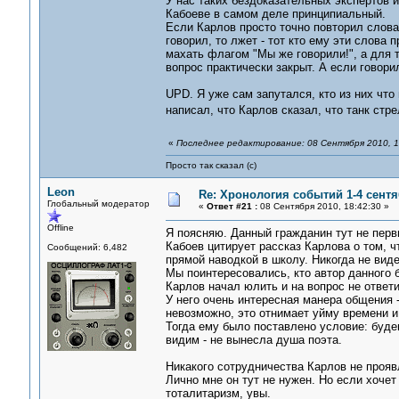
У нас таких бездоказательных экспертов 
Кабоеве в самом деле принципиальный.
Если Карлов просто точно повторил слова 
говорил, то лжет - тот кто ему эти слова 
махать флагом "Мы же говорили!", а для т
вопрос практически закрыт. А если говори
UPD. Я уже сам запутался, кто из них что
написал, что Карлов сказал, что танк стр
«
Последнее редактирование: 08 Сентября 2010, 1
Просто так сказал (с)
Leon
Re: Хронология событий 1-4 сентя
Глобальный модератор
«
Ответ #21 :
08 Сентября 2010, 18:42:30 »
Offline
Я поясняю. Данный гражданин тут не перв
Кабоев цитирует рассказ Карлова о том, ч
Сообщений: 6,482
прямой наводкой в школу. Никогда не виде
Мы поинтересовались, кто автор данного 
Карлов начал юлить и на вопрос не ответи
У него очень интересная манера общения -
невозможно, это отнимает уйму времени и
Тогда ему было поставлено условие: будем
видим - не вынесла душа поэта.
Никакого сотрудничества Карлов не прояв
Лично мне он тут не нужен. Но если хочет -
тоталитаризм, увы.