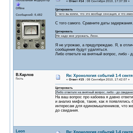
Глобальный модератор
«
Ответ #14 :
08 Сентября 2010, 17:37:39 »
Offline
Цитировать
с чего вы взяли, что это вообще сенсация, и что им
Сообщений: 6,482
С того самого. Сравните даты задержания
Цитировать
Не надо мне угрожать, Леон.
Я не угрожаю, а предупреждаю. Я, в отлич
сообщения будут удаляться.
Либо ответьте на внятный вопрос, либо - 
В.Карлов
Re: Хронология событий 1-4 сентя
Гость
«
Ответ #15 :
08 Сентября 2010, 17:42:07 »
Цитировать
Либо ответьте на внятный вопрос, либо - до свидани
На ваш вопрос про кабоева я давно ответ
и анализ мифов, такие, как я появлялись 
интересам для единомышленников, что же..
до свидания.
Leon
Re: Хронология событий 1-4 сентя