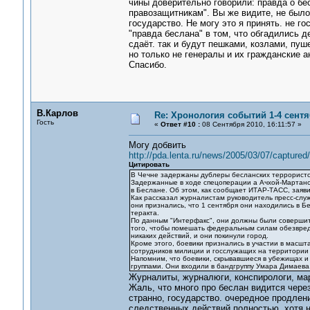
чины доверительно говорили: правда о бе
правозащитникам". Вы же видите, не было
государство. Не могу это я принять. не г
"правда беслана" в том, что обгадились де
сдаёт. так и будут пешками, козлами, пу
но только не генералы и их гражданские а
Спасибо.
В.Карлов
Re: Хронология событий 1-4 сентя
Гость
«
Ответ #10 :
08 Сентября 2010, 16:11:57 »
Могу добвить
http://pda.lenta.ru/news/2005/03/07/captured/
Цитировать
В Чечне задержаны дублеры бесланских террорист
Задержанные в ходе спецоперации а Ачхой-Мартано
в Беслане. Об этом, как сообщает ИТАР-ТАСС, заяв
Как рассказал журналистам руководитель пресс-слу
они признались, что 1 сентября они находились в Б
теракта.
По данным "Интерфакс", они должны были совершит
того, чтобы помешать федеральным силам обезвред
никаких действий, и они покинули город.
Кроме этого, боевики признались в участии в масшт
сотрудников милиции и госслужащих на территории
Напомним, что боевики, скрывавшиеся в убежищах и
группами. Они входили в бандгруппу Умара Димаева
Журналиты, журналюги, конспирологи, ма
Жаль, что много про беслан видится через 
странно, государство. очередное продлен
следственных действий полностью. хотя н