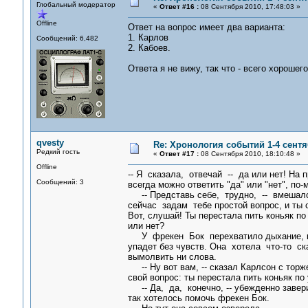
Глобальный модератор
«
Ответ #16 :
08 Сентября 2010, 17:48:03 »
Offline
Ответ на вопрос имеет два варианта:
1. Карлов
Сообщений: 6,482
2. Кабоев.
Ответа я не вижу, так что - всего хорошего
qvesty
Re: Хронология событий 1-4 сентя
Редкий гость
«
Ответ #17 :
08 Сентября 2010, 18:10:48 »
Offline
-- Я сказала, отвечай -- да или нет! На 
Сообщений: 3
всегда можно ответить "да" или "нет", по-
-- Представь себе, трудно, -- вмешал
сейчас задам тебе простой вопрос, и ты 
Вот, слушай! Ты перестала пить коньяк по
или нет?
У фрекен Бок перехватило дыхание, ка
упадет без чувств. Она хотела что-то с
вымолвить ни слова.
-- Ну вот вам, -- сказал Карлсон с торж
свой вопрос: ты перестала пить коньяк по
-- Да, да, конечно, -- убежденно заве
так хотелось помочь фрекен Бок.