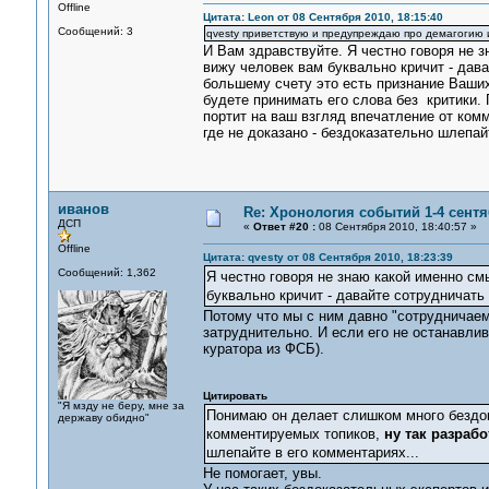
Offline
Цитата: Leon от 08 Сентября 2010, 18:15:40
Сообщений: 3
qvesty приветствую и предупреждаю про демагогию и
И Вам здравствуйте. Я честно говоря не 
вижу человек вам буквально кричит - дав
большему счету это есть признание Ваших 
будете принимать его слова без критики.
портит на ваш взгляд впечатление от комм
где не доказано - бездоказательно шлепай
иванов
Re: Хронология событий 1-4 сентя
ДСП
«
Ответ #20 :
08 Сентября 2010, 18:40:57 »
Offline
Цитата: qvesty от 08 Сентября 2010, 18:23:39
Сообщений: 1,362
Я честно говоря не знаю какой именно см
буквально кричит - давайте сотрудничать
Потому что мы с ним давно "сотрудничаем
затруднительно. И если его не останавли
куратора из ФСБ).
Цитировать
"Я мзду не беру, мне за
Понимаю он делает слишком много бездок
державу обидно"
комментируемых топиков,
ну так разраб
шлепайте в его комментариях...
Не помогает, увы.