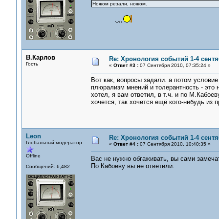
Ножом резали, ножом.
В.Карлов
Re: Хронология событий 1-4 сентя
Гость
«
Ответ #3 :
07 Сентября 2010, 07:35:24 »
Вот как, вопросы задали. а потом условие
плюрализм мнений и толерантность - это н
хотел, я вам ответил, в т.ч. и по М.Кабое
хочется, так хочется ещё кого-нибудь из п
Leon
Re: Хронология событий 1-4 сентя
Глобальный модератор
«
Ответ #4 :
07 Сентября 2010, 10:40:35 »
Offline
Вас не нужно обгаживать, вы сами замеча
По Кабоеву вы не ответили.
Сообщений: 6,482