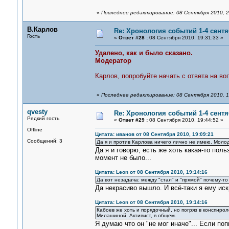
«
Последнее редактирование: 08 Сентября 2010, 2
В.Карлов
Re: Хронология событий 1-4 сентя
Гость
«
Ответ #28 :
08 Сентября 2010, 19:31:33 »
Удалено, как и было сказано.
Модератор
Карлов, попробуйте начать с ответа на во
«
Последнее редактирование: 08 Сентября 2010, 1
qvesty
Re: Хронология событий 1-4 сентя
Редкий гость
«
Ответ #29 :
08 Сентября 2010, 19:44:52 »
Offline
Цитата: иванов от 08 Сентября 2010, 19:09:21
Сообщений: 3
Да я и против Карлова ничего лично не имею. Молод
Да я и говорю, есть же хоть какая-то поль
момент не было...
Цитата: Leon от 08 Сентября 2010, 19:14:16
Да вот незадача: между "стал" и "прямой" почему-то
Да некрасиво вышло. И всё-таки я ему иск
Цитата: Leon от 08 Сентября 2010, 19:14:16
Кабоев же хоть и порядочный, но погряз в конспирол
Милашиной. Активист, в общем.
Я думаю что он "не мог иначе"... Если поп