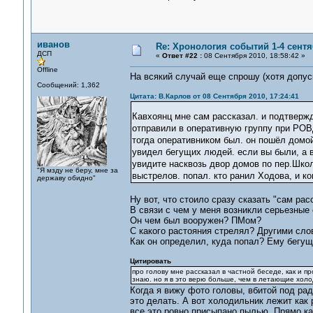
иванов
Re: Хронология событий 1-4 сентя
ДСП
«
Ответ #22 :
08 Сентября 2010, 18:58:42 »
Offline
На всякий случай еще спрошу (хотя допуск
Сообщений: 1,362
Цитата: В.Карлов от 08 Сентября 2010, 17:24:41
Кавхоянц мне сам рассказал. и подтвержд
отправили в оперативную группу при РОВД
тогда оперативником был. он пошёл домо
увидел бегущих людей. если вы были, а в
увидите насквозь двор домов по пер.Школ
"Я мзду не беру, мне за
выстрелов. попал. кто ранил Ходова, и ко
державу обидно"
Ну вот, что стоило сразу сказать "сам рас
В связи с чем у меня возникли серьезные
Он чем был вооружен? ПМом?
С какого растояния стрелял? Другими слов
Как он определил, куда попал? Ему бегу
Цитировать
про голову мне рассказал в частной беседе, как и п
знаю. но я в это верю больше, чем в летающие холо
Когда я вижу фото головы, вбитой под рад
это делать. А вот холодильник лежит как 
все это ровно присыпано пылью. Прямо как