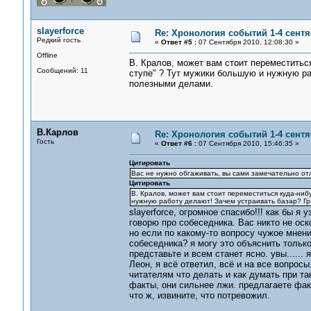
slayerforce
Re: Хронология событий 1-4 сентя
Редкий гость
«
Ответ #5 :
07 Сентября 2010, 12:08:30 »
Offline
В. Кралов, может вам стоит переместитьс
Сообщений: 11
ступе" ? Тут мужики большую и нужную р
полезными делами.
В.Карлов
Re: Хронология событий 1-4 сентя
Гость
«
Ответ #6 :
07 Сентября 2010, 15:46:35 »
Цитировать
Вас не нужно обгаживать, вы сами замечательно от
Цитировать
В. Кралов, может вам стоит переместиться куда-ниб
нужную работу делают! Зачем устраивать базар? 
slayerforce, огромное спасибо!!! как бы я
говорю про собеседника. Вас никто не ос
но если по какому-то вопросу чужое мнени
собеседника? я могу это объяснить тольк
представьте и всем станет ясно. увы......
Леон, я всё ответил, всё и на все вопросы
читателям что делать и как думать при та
факты, они сильнее лжи. предлагаете фак
что ж, извините, что потревожил.