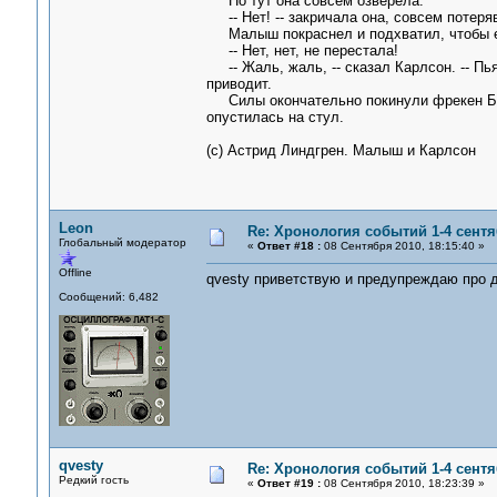
Но тут она совсем озверела.
-- Нет! -- закричала она, совсем потеряв
Малыш покраснел и подхватил, чтобы е
-- Нет, нет, не перестала!
-- Жаль, жаль, -- сказал Карлсон. -- Пь
приводит.
Силы окончательно покинули фрекен Бок
опустилась на стул.
(c) Астрид Линдгрен. Малыш и Карлсон
Leon
Re: Хронология событий 1-4 сентя
Глобальный модератор
«
Ответ #18 :
08 Сентября 2010, 18:15:40 »
Offline
qvesty приветствую и предупреждаю про д
Сообщений: 6,482
qvesty
Re: Хронология событий 1-4 сентя
Редкий гость
«
Ответ #19 :
08 Сентября 2010, 18:23:39 »