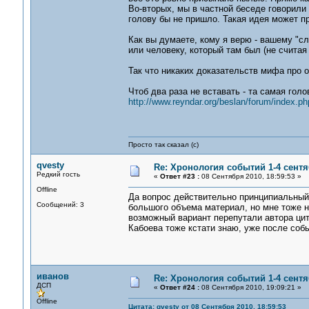
Во-вторых, мы в частной беседе говорили с
голову бы не пришло. Такая идея может пр
Как вы думаете, кому я верю - вашему "с
или человеку, который там был (не считая
Так что никаких доказательств мифа про о
Чтоб два раза не вставать - та самая голо
http://www.reyndar.org/beslan/forum/index.
Просто так сказал (с)
qvesty
Re: Хронология событий 1-4 сентя
Редкий гость
«
Ответ #23 :
08 Сентября 2010, 18:59:53 »
Offline
Да вопрос действительно принципиальный.
Сообщений: 3
большого объема материал, но мне тоже н
возможный вариант перепутали автора цит
Кабоева тоже кстати знаю, уже после собы
иванов
Re: Хронология событий 1-4 сентя
ДСП
«
Ответ #24 :
08 Сентября 2010, 19:09:21 »
Offline
Цитата: qvesty от 08 Сентября 2010, 18:59:53