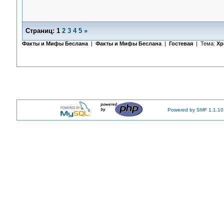
Страниц:
1
2
3
4
5
»
Факты и Мифы Беслана
|
Факты и Мифы Беслана
|
Гостевая
| Тема:
Хр
Powered by SMF 1.1.10