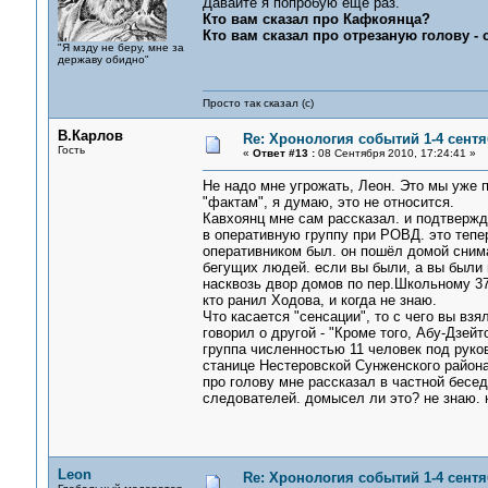
Давайте я попробую еще раз.
Кто вам сказал про Кафкоянца?
Кто вам сказал про отрезаную голову -
"Я мзду не беру, мне за
державу обидно"
Просто так сказал (с)
В.Карлов
Re: Хронология событий 1-4 сентя
Гость
«
Ответ #13 :
08 Сентября 2010, 17:24:41 »
Не надо мне угрожать, Леон. Это мы уже п
"фактам", я думаю, это не относится.
Кавхоянц мне сам рассказал. и подтвержд
в оперативную группу при РОВД. это тепе
оперативником был. он пошёл домой сним
бегущих людей. если вы были, а вы были 
насквозь двор домов по пер.Школьному 37,
кто ранил Ходова, и когда не знаю.
Что касается "сенсации", то с чего вы взя
говорил о другой - "Кроме того, Абу-Дзей
группа численностью 11 человек под руко
станице Нестеровской Сунженского района
про голову мне рассказал в частной бесед
следователей. домысел ли это? не знаю. 
Leon
Re: Хронология событий 1-4 сентя