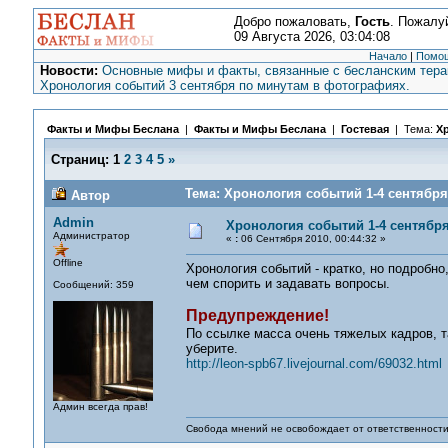
Добро пожаловать,
Гость
. Пожалу
09 Августа 2026, 03:04:08
Начало
|
Помо
Новости:
Основные мифы и факты, связанные с бесланским терак
Хронология событий 3 сентября по минутам в фотографиях.
Факты и Мифы Беслана
|
Факты и Мифы Беслана
|
Гостевая
| Тема:
Хр
Страниц:
1
2
3
4
5
»
Тема: Хронология событий 1-4 сентября 
Автор
Admin
Хронология событий 1-4 сентября 
Администратор
«
:
06 Сентября 2010, 00:44:32 »
Offline
Хронология событий - кратко, но подробн
чем спорить и задавать вопросы.
Сообщений: 359
Предупреждение!
По ссылке масса очень тяжелых кадров, та
уберите.
http://leon-spb67.livejournal.com/69032.html
Админ всегда прав!
Свобода мнений не освобождает от ответственности 