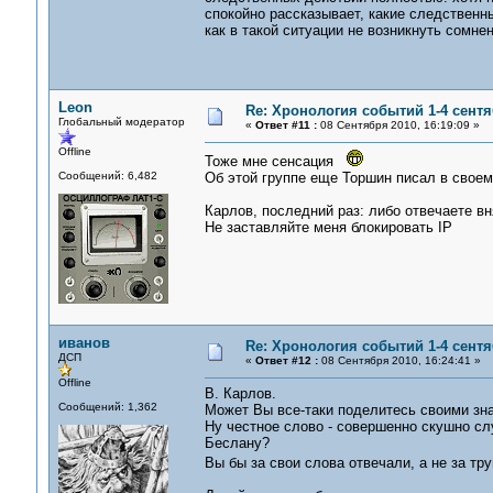
спокойно рассказывает, какие следственн
как в такой ситуации не возникнуть сомне
Leon
Re: Хронология событий 1-4 сентя
Глобальный модератор
«
Ответ #11 :
08 Сентября 2010, 16:19:09 »
Offline
Тоже мне сенсация
Сообщений: 6,482
Об этой группе еще Торшин писал в своем
Карлов, последний раз: либо отвечаете вн
Не заставляйте меня блокировать IP
иванов
Re: Хронология событий 1-4 сентя
ДСП
«
Ответ #12 :
08 Сентября 2010, 16:24:41 »
Offline
В. Карлов.
Сообщений: 1,362
Может Вы все-таки поделитесь своими зна
Ну честное слово - совершенно скушно сл
Беслану?
Вы бы за свои слова отвечали, а не за т