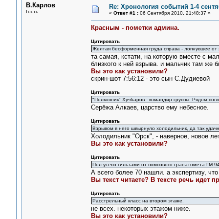
В.Карлов
Re: Хронология событий 1-4 сентя
Гость
«
Ответ #1 :
06 Сентября 2010, 21:48:37 »
Красным - пометки админа.
Цитировать
Желтая бесформенная груда справа - лопнувшее от
та самая, кстати, на которую вместе с м
близкого к ней взрыва. и мальчик там же б
Вы это как установили?
скрин-шот 7:56:12 - это сын С.Дудиевой
Цитировать
"Полковник" Хучбаров - командир группы. Рядом пог
Серёжа Алкаев, царство ему небесное.
Цитировать
Взрывом в него швырнуло холодильник, да так удачн
Холодильник "Орск", - наверное, новое л
Вы это как установили?
Цитировать
Пол усеян гильзами от помпового гранатомета ГМ-94
А всего более 70 нашли. а экспертизу, что 
Вы текст читаете? В тексте речь идет 
Цитировать
Расстрельный класс на втором этаже.
не всех. некоторых этажом ниже.
Вы это как установили?