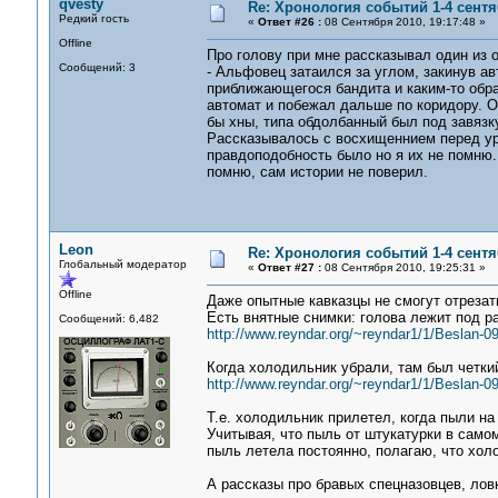
qvesty
Re: Хронология событий 1-4 сентя
Редкий гость
«
Ответ #26 :
08 Сентября 2010, 19:17:48 »
Offline
Про голову при мне рассказывал один из 
Сообщений: 3
- Альфовец затаился за углом, закинув ав
приближающегося бандита и каким-то обра
автомат и побежал дальше по коридору. О,
бы хны, типа обдолбанный был под завяз
Рассказывалось с восхищеннием перед ур
правдоподобность было но я их не помню.
помню, сам истории не поверил.
Leon
Re: Хронология событий 1-4 сентя
Глобальный модератор
«
Ответ #27 :
08 Сентября 2010, 19:25:31 »
Offline
Даже опытные кавказцы не смогут отрезат
Есть внятные снимки: голова лежит под 
Сообщений: 6,482
http://www.reyndar.org/~reyndar1/1/Beslan-0
Когда холодильник убрали, там был четки
http://www.reyndar.org/~reyndar1/1/Beslan-0
Т.е. холодильник прилетел, когда пыли на
Учитывая, что пыль от штукатурки в самом
пыль летела постоянно, полагаю, что хол
А рассказы про бравых спецназовцев, лов