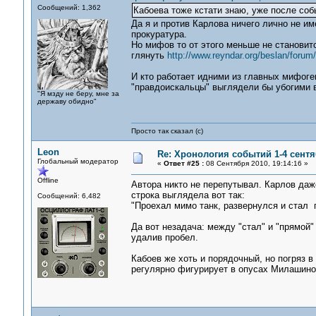
Сообщений: 1,362
Кабоева тоже кстати знаю, уже после соб
Да я и против Карлова ничего лично не им
прокуратура.
Но мифов то от этого меньше не становитс
глянуть
http://www.reyndar.org/beslan/foru
И кто работает идними из главных мифог
"правдоискальцы" выглядели бы убогими в
"Я мзду не беру, мне за
державу обидно"
Просто так сказал (с)
Leon
Re: Хронология событий 1-4 сентя
Глобальный модератор
«
Ответ #25 :
08 Сентября 2010, 19:14:16 »
Offline
Автора никто не перепутывал. Карлов даж
строка выглядела вот так:
Сообщений: 6,482
"Проехал мимо танк, развернулся и стал 
Да вот незадача: между "стал" и "прямой"
удалив пробел.
Кабоев же хоть и порядочный, но погряз в
регулярно фигурирует в опусах Милашиной