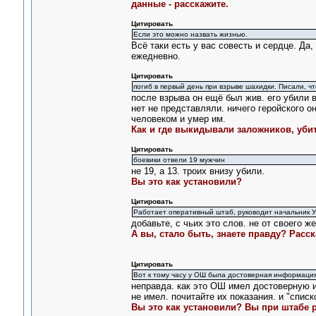
данные - расскажите.
Цитировать
Если это можно назвать жизнью.
Всё таки есть у вас совесть и сердце. Да,
ежедневно.
Цитировать
погиб в первый день при взрыве шахидки. Писали, ч
после взрыва он ещё был жив. его убили 
нет не представляли. ничего геройского о
человеком и умер им.
Как и где выкидывали заложников, убит
Цитировать
боевики отвели 19 мужчин
не 19, а 13. троих внизу убили.
Вы это как установили?
Цитировать
Работает оперативный штаб, руководит начальник 
добавьте, с чьих это слов. не от своего же
А вы, стало быть, знаете правду? Расск
Цитировать
Вот к тому часу у ОШ была достоверная информаци
неправда. как это ОШ имел достоверную 
не имел. почитайте их показания. и "списк
Вы это как установили? Вы при штабе 