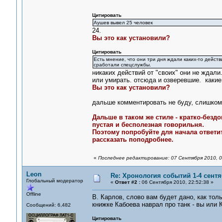
Цитировать
Аушев вывел 25 человек
24.
Вы это как установили?
Цитировать
Есть мнение, что они три дня ждали каких-то действ
сработали спецслужбы.
никаких действий от "своих" они не ждали.
или умирать. отсюда и озверевшие. какие 
Вы это как установили?
дальше комментировать не буду, слишком м
Дальше в таком же стиле - кратко-бездо
пустая и бесполезная говорильня.
Поэтому попробуйте для начала ответит
рассказать поподробнее.
«
Последнее редактирование: 07 Сентября 2010, 0
Leon
Re: Хронология событий 1-4 сентя
Глобальный модератор
«
Ответ #2 :
06 Сентября 2010, 22:52:38 »
Offline
В. Карлов, слово вам будет дано, как толь
книжке Кабоева наврал про танк - вы или 
Сообщений: 6,482
Цитировать