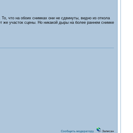
 То, что на обоих снимках они не сдвинуты, видно из откола
от же участок сцены. Но никакой дыры на более раннем снимке
Сообщить модератору
Записан