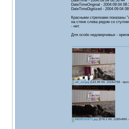
DateTime - 2004:09:04 08:36:44
DateTimeOriginal - 2004:09:04 08:
DateTimeDigitized - 2004:09:04 08
Красными стрелками показаны "оп
на стене слева рядом со стулом
- нет.
Для особо недоверчивых - ориг
akt_zal.jpg
(142.96 Кб, 1024x768 - про
68DSC02671.jpg
(578.2 Кб, 1280x960 -