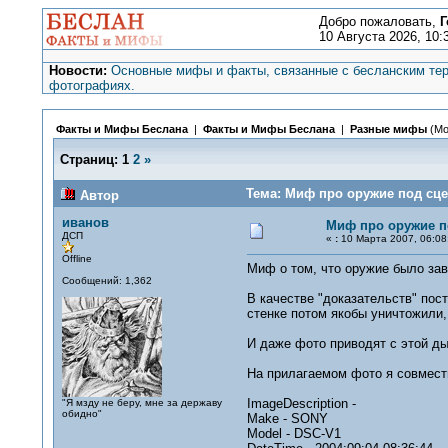
Добро пожаловать,
Г
10 Августа 2026, 10:
Новости:
Основные мифы и факты, связанные с бесланским тер
фотографиях.
Факты и Мифы Беслана
|
Факты и Мифы Беслана
|
Разные мифы
(Мо
Страниц:
1
2
»
Тема: Миф про оружие под сце
Автор
иванов
Миф про оружие п
ДСП
«
:
10 Марта 2007, 06:08
Offline
Миф о том, что оружие было зав
Сообщений: 1,362
В качестве "доказательств" пос
стенке потом якобы уничтожили,
И даже фото приводят с этой ды
На прилагаемом фото я совмести
ImageDescription -
"Я мзду не беру, мне за державу
обидно"
Make - SONY
Model - DSC-V1