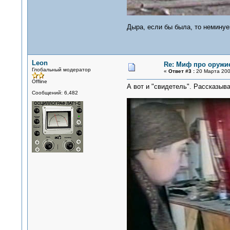
Дыра, если бы была, то неминуе
Leon
Re: Миф про оружи
Глобальный модератор
«
Ответ #3 :
20 Марта 2007
Offline
А вот и "свидетель". Рассказыв
Сообщений: 6,482