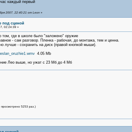
йчас каждый первый
ря 2007, 22:40:21 от Leon
»
е под сценой
, 02:24:39 »
о том, где в школе было "заложено" оружие
лавное - сам разговор. Пленка - рабочая, до монтажа, тем и ценна.
о лучше - сохранить на диск (правой кнопкой мыши).
/beslan_oruzhie1.wmv
4.05 Mb
ение Лео выше, но ужат с 23 Мб до 4 Мб
- просмотрено 5253 раз.)
од сценой