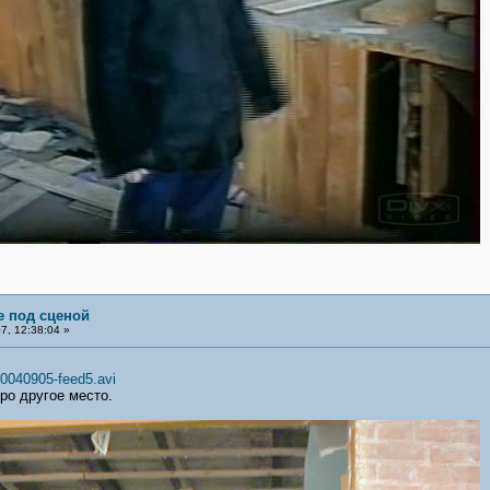
е под сценой
, 12:38:04 »
20040905-feed5.avi
ро другое место.