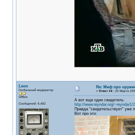
Leon
Re: Миф про оружи
Глобальный модератор
«
Ответ #4 :
20 Марта 2007
Offline
А вот еще один свидетель:
Сообщений: 6,482
http://www.reyndar.org/~reyndar1/
Правда "свидетельствует" уже п
Вот про это: