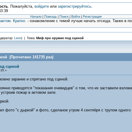
ость
. Пожалуйста,
войдите
или
зарегистрируйтесь
.
33:39
Начало
|
Помощь
|
Поиск
|
Войти
|
Регистрация
актом. Кратко.
- ознакомление с темой лучше начать отсюда. Также в п
дератор:
Leon
) | Тема:
Миф про оружие под сценой
ной (Прочитано 141735 раз)
од сценой
:35 »
езено заранее и спрятано под сценой.
тоянно приводятся "показания очевидцев" о том, что их заставили взлом
 устроив пожар в актовом зале.
ркой.
л фото "с дыркой" и фото, сделаное утром 4 сентября с трупом одного