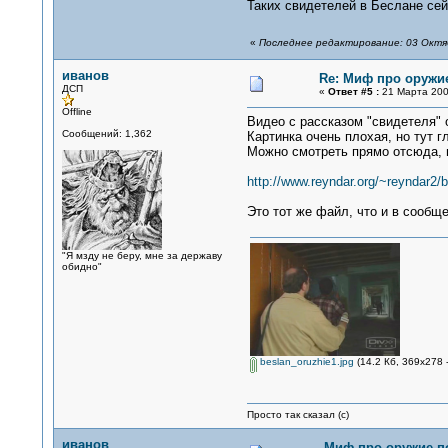
Таких свидетелей в Беслане се
«
Последнее редактирование: 03 Октяб
иванов
Re: Миф про оружи
ДСП
«
Ответ #5 :
21 Марта 2007
Offline
Видео с рассказом "свидетеля" 
Сообщений: 1,362
Картинка очень плохая, но тут г
Можно смотреть прямо отсюда, н
http://www.reyndar.org/~reyndar2
Это тот же файл, что и в сообщ
"Я мзду не беру, мне за державу
обидно"
beslan_oruzhie1.jpg
(14.2 Кб, 369x278 
Просто так сказал (с)
иванов
Миф про оружие п