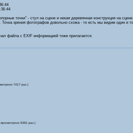
36:44
:36:44
орные точки" - стул на сцене и некая деревянная конструкция на сцене.
. Точка зрения фотографов довольно схожа - то есть мы видим один и т
инал файла с EXIF информацией тоже прилагается.
смотрено 7417 раз.)
 просмотрено 6381 раз.)