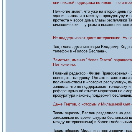
они никакой поддержки не имеют - не интер
Немногие знают, что уже на второй день 
здания вызвали в местную прокуратуру и 
протеста у ворот дома главы республики Т
символически — угрозы о выселении прек
Не поддерживают даже потерпевшие. Ну на
Так, глава администрации Владимир Ходов,
телефон в «Голосе Беслана».
Заметьте, именно "Новая Газета" обращает
Нет конечно.
Главный редактор «Жизни Правобережья» Э
освещать голодовку. Однако в газете акти
политиканством и «позорит республику», в
заявила, что не поддерживает голодовку и
референдума об отмене моратория на смер
прокуратура наконец поддержит бесланцев,
Даже Тедтов, с которым у Милашиной был о
Таким образом, Беслан разделился на две
заложников во время штурма бесланской ш
между потерпевшими) и более глобальным
Таким образом Милашина противоречит сама