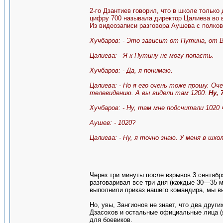
2-го Дзантиев говорил, что в школе только 
цифру 700 называла директор Цалиева во в
Из видеозаписи разговора Аушева с полко
Хучбаров: - Это зависит от Путина, от 
Цалиева: - Я к Путину не могу попасть.
Хучбаров: - Да, я понимаю.
Цалиева: - Но я его очень тоже прошу. Оч
телевидению. А вы видели там 1200.
Ну, 
Хучбаров: - Ну, там мне подсчитали 1020 
Аушев: - 1020?
Цалиева: - Ну, я точно знаю. У меня в шко
Через три минуты после взрывов 3 сентябр
разговаривал все три дня (каждые 30—35 м
выполнили приказ нашего командира, мы в
Но, увы, Зангионов не знает, что два дру
Дзасохов и остальные официальные лица (
для боевиков.