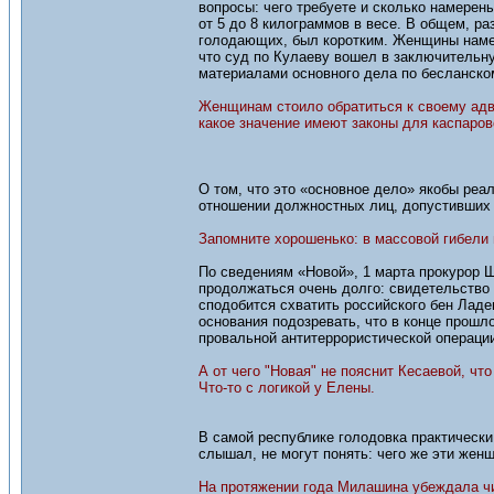
вопросы: чего требуете и сколько намерены
от 5 до 8 килограммов в весе. В общем, р
голодающих, был коротким. Женщины намер
что суд по Кулаеву вошел в заключительн
материалами основного дела по бесланском
Женщинам стоило обратиться к своему адво
какое значение имеют законы для каспаров
О том, что это «основное дело» якобы реал
отношении должностных лиц, допустивших 
Запомните хорошенько: в массовой гибели 
По сведениям «Новой», 1 марта прокурор Ш
продолжаться очень долго: свидетельство 
сподобится схватить российского бен Ладе
основания подозревать, что в конце прошл
провальной антитеррористической операции
А от чего "Новая" не пояснит Кесаевой, чт
Что-то с логикой у Елены.
В самой республике голодовка практически
слышал, не могут понять: чего же эти жен
На протяжении года Милашина убеждала чи