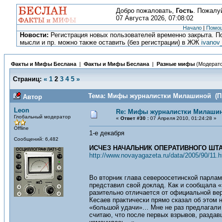
Добро пожаловать,
Гость
. Пожалу
07 Августа 2026, 07:08:02
Начало
|
Помо
Новости:
Регистрация новых пользователей временно закрыта. По
мысли и пр. можно также оставить (без регистрации) в ЖЖ
ivanov
Факты и Мифы Беслана
|
Факты и Мифы Беслана
|
Разные мифы
(Модерат
Страниц:
«
1
2
3
4
5
»
Тема: Мифы журналистки Милашиной (Пр
Автор
Leon
Re: Мифы журналистки Милаши
Глобальный модератор
«
Ответ #30 :
07 Апреля 2010, 01:24:28 »
Offline
1-е декабря
Сообщений: 6,482
ИСЧЕЗ НАЧАЛЬНИК ОПЕРАТИВНОГО ШТ
http://www.novayagazeta.ru/data/2005/90/11.h
Во вторник глава североосетинской парла
представил свой доклад. Как и сообщала «
разительно отличается от официальной вер
Кесаев практически прямо сказал об этом 
«большой удачи»… Мне не раз предлагали 
считаю, что после первых взрывов, раздав