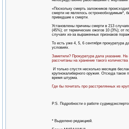
«Поскольку смерть заложников происходил
смерти не являлось остронеобходимым*, б
приведшие к смерти.
Установлены причины смерти в 213 случаях
(45%); от термических ожогов 10 (3%); от 
случаях из-за выраженных признаков пора
То есть уже 4, 5, 6 сентября прокуратура д
условиях.
Заметили? Прокуратура дала указание. На
рассчитаны на хранение такого количества 
И только спустя несколько месяцев беслан
крупнокалиберного оружия. Отсюда такое 
время штурма.
Где бы почитать про расстрелянных из кру
Р.S. Подробности о работе судмедэксперто
* Выделено редакцией.