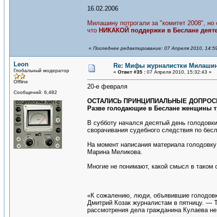
16.02.2006
Милашину потрогали за "комитет 2008", но
что
НИКАКОЙ поддержки в Беслане деяте
«
Последнее редактирование: 07 Апреля 2010, 14:5
Leon
Re: Мифы журналистки Милаши
Глобальный модератор
«
Ответ #35 :
07 Апреля 2010, 15:32:43 »
Offline
20-е февраля
Сообщений: 6,482
ОСТАЛИСЬ ПРИНЦИПИАЛЬНЫЕ ДОПРО
Разве голодающие в Беслане женщины т
В субботу начался десятый день голодовки
сворачивания судебного следствия по бес
На момент написания материала голодовку
Марина Меликова.
Многие не понимают, какой смысл в таком 
«К сожалению, люди, объявившие голодовку
Дмитрий Козак журналистам в пятницу. — 
рассмотрения дела гражданина Кулаева н