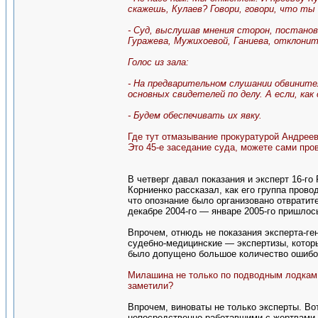
скажешь, Кулаев? Говори, говори, что ты
- Суд, выслушав мнения сторон, постанов
Гуражева, Мужихоевой, Ганиева, отклонит
Голос из зала:
- На предварительном слушании обвините
основных свидетелей по делу. А если, как
- Будем обеспечивать их явку.
Где тут отмазывание прокуратурой Андреева
Это 45-е заседание суда, можете сами про
В четверг давал показания и эксперт 16-го
Корниенко рассказал, как его группа пров
что опознание было организовано отвратите
декабре 2004-го — январе 2005-го пришлос
Впрочем, отнюдь не показания эксперта-ге
судебно-медицинские — экспертизы, которы
было допущено большое количество ошибок
Милашина не только по подводным лодкам э
заметили?
Впрочем, виноваты не только эксперты. Вот
непосредственно работавшими с жертвами 