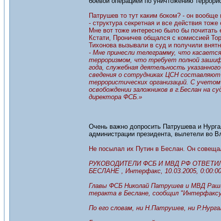
боевой операцией по уничтожению террори
Патрушев то тут каким боком? - он вообщ
- структура секретная и все действия тоже
Мне вот тоже интересно было бы почитать е
Кстати, Проничев общался с комиссией То
Тихонова вызывали в суд и получили внятн
- Мне принесли телеграмму, что касаетс
терроризмом, что требует полной зашиф
года, служебная деятельность указанног
сведения о сотрудниках ЦСН составляют
террористических организаций. С учетом 
освобождении заложников в г.Беслан на с
директора ФСБ.»
Очень важно допросить Патрушева и Нурга
администрации президента, вылетели во Вл
Не посылал их Путин в Беслан. Он совещалс
РУКОВОДИТЕЛИ ФСБ И МВД РФ ОТВЕТ
БЕСЛАНЕ , Интерфакс, 10.03.2005, 0:00:0
Главы ФСБ Николай Патрушев и МВД Раши
теракта в Беслане, сообщил "Интерфаксу"
По его словам, ни Н.Патрушев, ни Р.Нурга