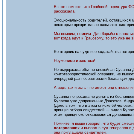
Вы же помните, что Грабовой - креатура 
рассказала.
Эмоциональность родителей, оставшихся бе
некоторые презрительно называют «истери
Мы помним, помним. Для борьбы с властью 
вот когда едут к Грабовому, то это уже н
Во вторник на суде все ходатайства потер
Неумолимо и жестоко!
Не выдержала обычно спокойная Сусанна Ду
контртеррористической операции, не имеют
очередной раз посоветовали бесланцам дож
А ведь так и есть - не имеют они отношени
Сусанна попросила не делать из бесланцев
Кулаева уже допрошенные Дзасохов, Андре
(Дело в том, что в этом списке 69 челове
принцип отбора свидетелей — видел Кулае
этим принципом, отказываются допрашиват
Помните, я выше говорил, что будет смешн
потерпевших
и вызвал в суд генералов и 
она приглашала свидетелей.