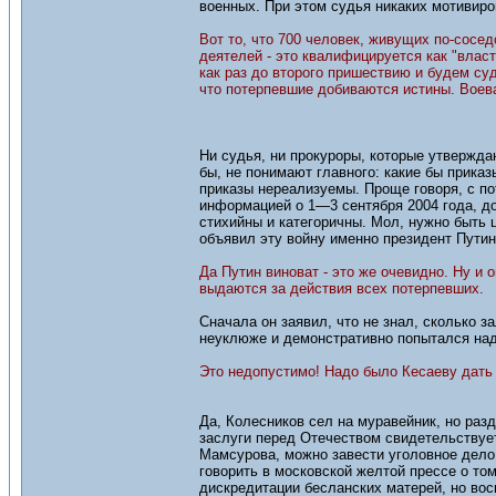
военных. При этом судья никаких мотивиров
Вот то, что 700 человек, живущих по-соседс
деятелей - это квалифицируется как "влас
как раз до второго пришествию и будем суд
что потерпевшие добиваются истины. Воев
Ни судья, ни прокуроры, которые утверждаю
бы, не понимают главного: какие бы приказ
приказы нереализуемы. Проще говоря, с п
информацией о 1—3 сентября 2004 года, д
стихийны и категоричны. Мол, нужно быть 
объявил эту войну именно президент Путин
Да Путин виноват - это же очевидно. Ну и
выдаются за действия всех потерпевших.
Сначала он заявил, что не знал, сколько 
неуклюже и демонстративно попытался над
Это недопустимо! Надо было Кесаеву дать 
Да, Колесников сел на муравейник, но ра
заслуги перед Отечеством свидетельствует
Мамсурова, можно завести уголовное дело
говорить в московской желтой прессе о том
дискредитации бесланских матерей, но вос