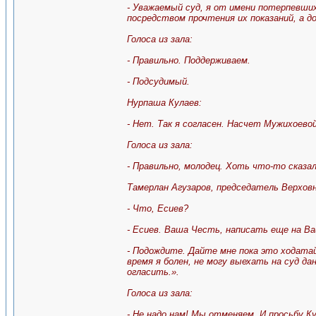
- Уважаемый суд, я от имени потерпевши
посредством прочтения их показаний, а д
Голоса из зала:
- Правильно. Поддерживаем.
- Подсудимый.
Нурпаша Кулаев:
- Нет. Так я согласен. Насчет Мужихоевой 
Голоса из зала:
- Правильно, молодец. Хоть что-то сказа
Тамерлан Агузаров, председатель Верхов
- Что, Есиев?
- Есиев. Ваша Честь, написать еще на В
- Подождите. Дайте мне пока это ходата
время я болен, не могу выехать на суд 
огласить.».
Голоса из зала:
- Не надо нам! Мы отменяем. И просьбу К