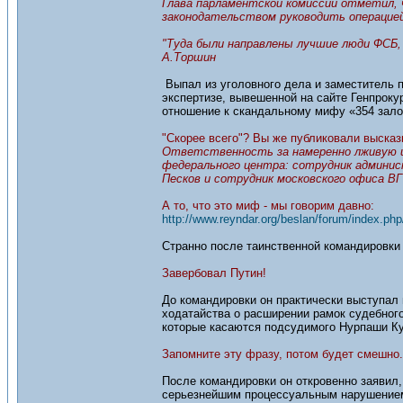
Глава парламентской комиссии отметил, 
законодательством руководить операцией
"Туда были направлены лучшие люди ФСБ, 
А.Торшин
Выпал из уголовного дела и заместитель п
экспертизе, вывешенной на сайте Генпроку
отношение к скандальному мифу «354 зало
"Скорее всего"? Вы же публиковали высказ
Ответственность за намеренно лживую и
федерального центра: сотрудник админи
Песков и сотрудник московского офиса В
А то, что это миф - мы говорим давно:
http://www.reyndar.org/beslan/forum/index.php
Странно после таинственной командировки 
Завербовал Путин!
До командировки он практически выступал 
ходатайства о расширении рамок судебного 
которые касаются подсудимого Нурпаши Ку
Запомните эту фразу, потом будет смешно.
После командировки он откровенно заявил, 
серьезнейшим процессуальным нарушением)