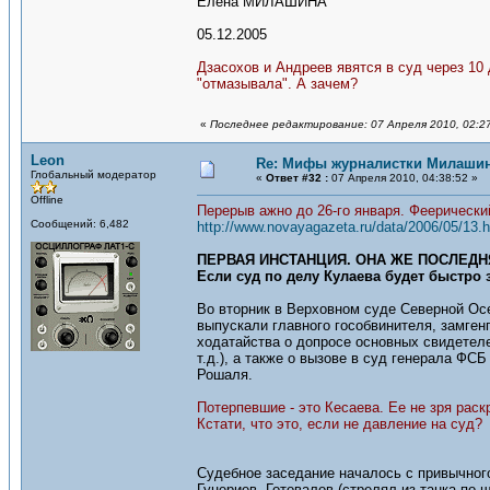
Елена МИЛАШИНА
05.12.2005
Дзасохов и Андреев явятся в суд через 10 
"отмазывала". А зачем?
«
Последнее редактирование: 07 Апреля 2010, 02:2
Leon
Re: Мифы журналистки Милаши
Глобальный модератор
«
Ответ #32 :
07 Апреля 2010, 04:38:52 »
Offline
Перерыв ажно до 26-го января. Феерически
Сообщений: 6,482
http://www.novayagazeta.ru/data/2006/05/13.h
ПЕРВАЯ ИНСТАНЦИЯ. ОНА ЖЕ ПОСЛЕДН
Если суд по делу Кулаева будет быстро 
Во вторник в Верховном суде Северной Осе
выпускали главного гособвинителя, замге
ходатайства о допросе основных свидетел
т.д.), а также о вызове в суд генерала ФС
Рошаля.
Потерпевшие - это Кесаева. Ее не зря рас
Кстати, что это, если не давление на суд?
Судебное заседание началось с привычного
Гуцериев, Готовалов (стрелял из танка по 