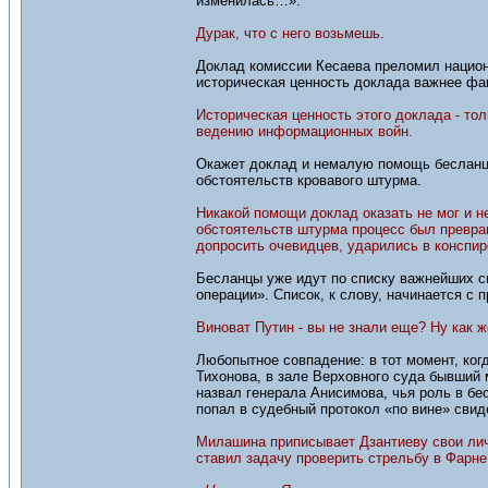
изменилась…».
Дурак, что с него возьмешь.
Доклад комиссии Кесаева преломил национ
историческая ценность доклада важнее фа
Историческая ценность этого доклада - то
ведению информационных войн.
Окажет доклад и немалую помощь бесланца
обстоятельств кровавого штурма.
Никакой помощи доклад оказать не мог и н
обстоятельств штурма процесс был превра
допросить очевидцев, ударились в конспи
Бесланцы уже идут по списку важнейших с
операции». Список, к слову, начинается с 
Виноват Путин - вы не знали еще? Ну как ж
Любопытное совпадение: в тот момент, ког
Тихонова, в зале Верховного суда бывший
назвал генерала Анисимова, чья роль в бе
попал в судебный протокол «по вине» свид
Милашина приписывает Дзантиеву свои лич
ставил задачу проверить стрельбу в Фарне