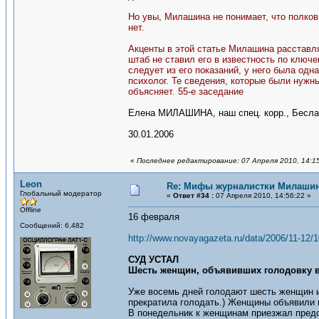
Но увы, Милашина не понимает, что полковн
нет.
Акценты в этой статье Милашина расставля
штаб не ставил его в известность по ключ
следует из его показаний, у него была одна
психолог. Те сведения, которые были нужны
объясняет. 55-е заседание
Елена МИЛАШИНА, наш спец. корр., Бесла
30.01.2006
«
Последнее редактирование: 07 Апреля 2010, 14:1
Leon
Re: Мифы журналистки Милаши
Глобальный модератор
«
Ответ #34 :
07 Апреля 2010, 14:56:22 »
Offline
16 февраля
Сообщений: 6,482
http://www.novayagazeta.ru/data/2006/11-12/1
СУД УСТАЛ
Шесть женщин, объявивших голодовку в Б
Уже восемь дней голодают шесть женщин из
прекратила голодать.) Женщины объявили г
В понедельник к женщинам приезжал предс