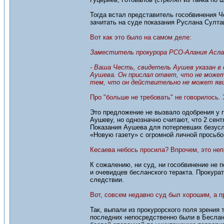
Тогда встал представитель гособвинения Ч
зачитать на суде показания Руслана Султа
Вот как это было на самом деле:
Заместитель прокурора РСО-Алания Асла
- Ваша Честь, свидетель Аушев указан в 
Аушева. Он прислал ответ, что не может 
тем, что он действительно не может яви
Про "больше не требовать" не говорилось.
Это предложение не вызвало одобрения у 
Аушеву, но однозначно считают, что 2 сент
Показания Аушева для потерпевших безусл
«Новую газету» с огромной личной просьбо
Кесаева небось просила? Впрочем, это не
К сожалению, ни суд, ни гособвинение не
и очевидцев бесланского теракта. Прокура
следствии.
Вот, совсем недавно суд был хорошим, а пр
Так, выпали из прокурорского поля зрения
последних непосредственно были в Беслан