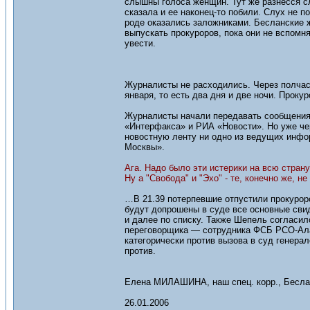
слышны голоса женщин. Тут же разнесся сл
сказала и ее наконец-то побили. Слух не 
роде оказались заложниками. Бесланские 
выпускать прокуроров, пока они не вспомн
увести.
Журналисты не расходились. Через полчаса
января, то есть два дня и две ночи. Прокур
Журналисты начали передавать сообщения.
«Интерфакса» и РИА «Новости». Но уже чер
новостную ленту ни одно из ведущих инфо
Москвы».
Ага. Надо было эти истерики на всю стран
Ну а "Свобода" и "Эхо" - те, конечно же, н
…В 21.39 потерпевшие отпустили прокуроро
будут допрошены в суде все основные сви
и далее по списку. Также Шепель согласил
переговорщика — сотрудника ФСБ РСО-Ала
категорически против вызова в суд генера
против.
Елена МИЛАШИНА, наш спец. корр., Бесла
26.01.2006