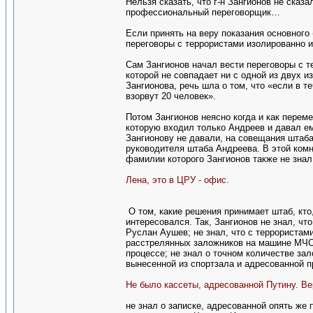
Нельзя сказать, что г-н Зангионов не сказа
профессиональный переговорщик…
Если принять на веру показания основного 
переговоры с террористами изолированно и
Сам Зангионов начал вести переговоры с т
которой не совпадает ни с одной из двух и
Зангионова, речь шла о том, что «если в т
взорвут 20 человек».
Потом Зангионов неясно когда и как перем
которую входил только Андреев и давал ем
Зангионову не давали, на совещания штаба 
руководителя штаба Андреева. В этой ком
фамилии которого Зангионов также не знал
Лена, это в ЦРУ - офис.
О том, какие решения принимает штаб, кто,
интересовался. Так, Зангионов не знал, чт
Руслан Аушев; не знал, что с террористам
расстрелянных заложников на машине МЧС;
процессе; не знал о точном количестве зал
вынесенной из спортзала и адресованной п
Не было кассеты, адресованной Путину. Ве
не знал о записке, адресованной опять же