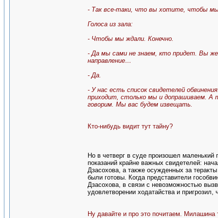
- Так все-таки, что вы хотите, чтобы мы
Голоса из зала:
- Чтобы мы ждали. Конечно.
- Да мы сами не знаем, кто придет. Вы 
направление…
- Да.
- У нас есть список свидетелей обвинени
приходит, столько мы и допрашиваем. А т
говорим. Мы вас будем извещать.
Кто-нибудь видит тут тайну?
Но в четверг в суде произошел маленький 
показаний крайне важных свидетелей: нач
Дзасохова, а также осужденных за теракт
были готовы. Когда представители гособви
Дзасохова, в связи с невозможностью вызв
удовлетворении ходатайства и пригрозил, ч
Ну давайте и про это почитаем. Милашина 