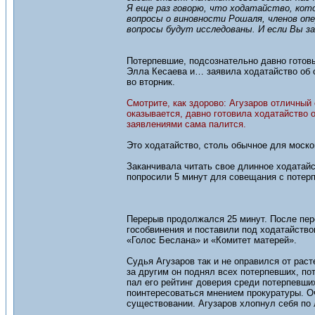
Я еще раз говорю, что ходатайство, кот
вопросы о виновности Рошаля, членов опе
вопросы будут исследованы. И если Вы з
Потерпевшие, подсознательно давно готовы
Элла Кесаева и… заявила ходатайство об о
во вторник.
Смотрите, как здорово: Агузаров отличный
оказывается, давно готовила ходатайство 
заявлениями сама палится.
Это ходатайство, столь обычное для моск
Заканчивала читать свое длинное ходатай
попросили 5 минут для совещания с потер
Перерыв продолжался 25 минут. После пер
гособвинения и поставили под ходатайств
«Голос Беслана» и «Комитет матерей».
Судья Агузаров так и не оправился от рас
за другим он поднял всех потерпевших, пот
пал его рейтинг доверия среди потерпевших
поинтересоваться мнением прокуратуры. О
существовании. Агузаров хлопнул себя по л