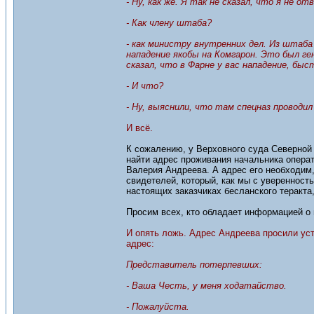
- Ну, как же. Я так не сказал, что я не 
- Как члену штаба?
- как министру внутренних дел. Из штаба
нападение якобы на Комгарон. Это был ге
сказал, что в Фарне у вас нападение, бы
- И что?
- Ну, выяснили, что там спецназ проводил
И всё.
К сожалению, у Верховного суда Северной
найти адрес проживания начальника опера
Валерия Андреева. А адрес его необходим, 
свидетелей, который, как мы с уверенност
настоящих заказчиках бесланского теракта,
Просим всех, кто обладает информацией о
И опять ложь. Адрес Андреева просили уст
адрес:
Представитель потерпевших:
- Ваша Честь, у меня ходатайство.
- Пожалуйста.