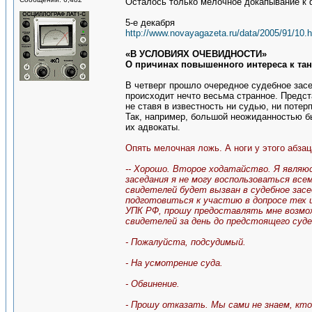
Осталось только мелочное докапывание к ф
5-е декабря
http://www.novayagazeta.ru/data/2005/91/10.h
«В УСЛОВИЯХ ОЧЕВИДНОСТИ»
О причинах повышенного интереса к тан
В четверг прошло очередное судебное засе
происходит нечто весьма странное. Предст
не ставя в известность ни судью, ни поте
Так, например, большой неожиданностью бы
их адвокаты.
Опять мелочная ложь. А ноги у этого абзац
-- Хорошо. Второе ходатайство. Я являюс
заседания я не могу воспользоваться вс
свидетелей будет вызван в судебное засе
подготовиться к участию в допросе тех 
УПК РФ, прошу предоставлять мне возмож
свидетелей за день до предстоящего суде
- Пожалуйста, подсудимый.
- На усмотрение суда.
- Обвинение.
- Прошу отказать. Мы сами не знаем, кт