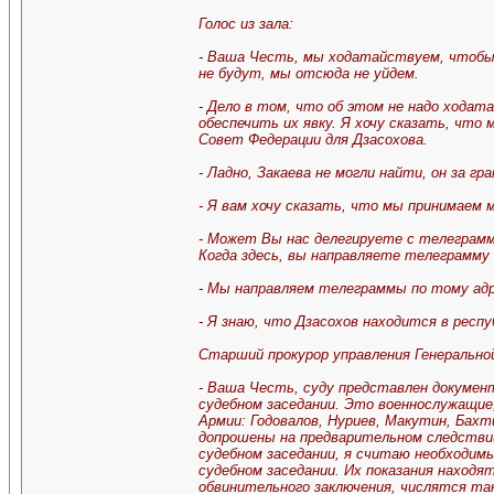
Голос из зала:
- Ваша Честь, мы ходатайствуем, чтобы н
не будут, мы отсюда не уйдем.
- Дело в том, что об этом не надо ходат
обеспечить их явку. Я хочу сказать, что 
Совет Федерации для Дзасохова.
- Ладно, Закаева не могли найти, он за г
- Я вам хочу сказать, что мы принимаем 
- Может Вы нас делегируете с телеграммо
Когда здесь, вы направляете телеграмму 
- Мы направляем телеграммы по тому адре
- Я знаю, что Дзасохов находится в респ
Старший прокурор управления Генерально
- Ваша Честь, суду представлен докумен
судебном заседании. Это военнослужащие,
Армии: Годовалов, Нуриев, Макутин, Бахт
допрошены на предварительном следствии
судебном заседании, я считаю необходимы
судебном заседании. Их показания находя
обвинительного заключения, числятся так