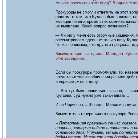
На кого рассчитан этот бред? В одной ста
Прокуроры не смогли ответить на этот вопр
фактом: о том, что Кулаев был в школе, на
месяцев ничего, кроме этих сомнительных
не выявлено. Какой вопрос возникает?
— Лично у меня есть огромные сомнения, ч
рассматриваем здесь не только вину Кулае
Но мы понимаем, что другого процесса, дру
Замечательно выступила. Молодец. Кулаев 
54-е заседание.
Если бы прокуроры промолчали, то, навер
представители гособвинения решили действ
и «пришить» ее к делу.
— Вот тут было правильно сказано, — заяв
Кулаева, суд нужно уже заканчивать…
И не Черчесов, а Шепель. Милашина путает
Заместитель генерального прокурора Росс
-- Потерпевшая правильно сейчас сказала,
вопросы, которые сейчас ставятся и в о
основного дела. Я думаю, вы как потерп
дадим ответ. Изложите свои доводы насче