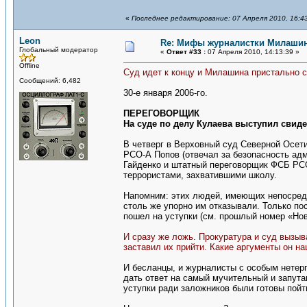
«
Последнее редактирование: 07 Апреля 2010, 16:4
Leon
Re: Мифы журналистки Милаши
Глобальный модератор
«
Ответ #33 :
07 Апреля 2010, 14:13:39 »
Offline
Суд идет к концу и Милашина пристально с
Сообщений: 6,482
30-е января 2006-го.
ПЕРЕГОВОРЩИК
На суде по делу Кулаева выступил свиде
В четверг в Верховный суд Северной Осет
РСО-А Попов (отвечал за безопасность ад
Гайденко и штатный переговорщик ФСБ РСО
террористами, захватившими школу.
Напомним: этих людей, имеющих непосредст
столь же упорно им отказывали. Только п
пошел на уступки (см. прошлый номер «Нов
И сразу же ложь. Прокуратура и суд вызыв
заставил их прийти. Какие аргументы он на
И бесланцы, и журналисты с особым нетер
дать ответ на самый мучительный и запутан
уступки ради заложников были готовы пой