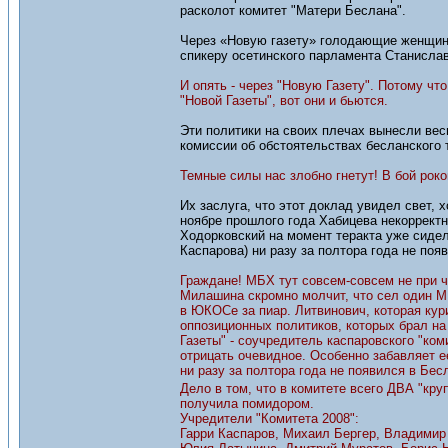
расколот комитет "Матери Беслана".
Через «Новую газету» голодающие женщины
спикеру осетинского парламента Станислав
И опять - через "Новую Газету". Потому чт
"Новой Газеты", вот они и бьются.
Эти политики на своих плечах вынесли вес
комиссии об обстоятельствах бесланского 
Темные силы нас злобно гнетут! В бой рок
Их заслуга, что этот доклад увидел свет, 
ноябре прошлого года Хабицева некорректн
Ходорковский на момент теракта уже сидел
Каспарова) ни разу за полтора года не поя
Граждане! МБХ тут совсем-совсем не при ч
Милашина скромно молчит, что сел один МБ
в ЮКОСе за пиар. Литвинович, которая кур
оппозиционных политиков, которых брал на
Газеты" - соучредитель каспаровского "ком
отрицать очевидное. Особенно забавляет ее
ни разу за полтора года не появился в Бес
Дело в том, что в комитете всего ДВА "кр
получила помидором.
Учредители "Комитета 2008":
Гарри Каспаров, Михаил Бергер, Владимир 