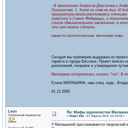
- В протоколах допросов Дзасохова и Анд
Пушкинская, 1. Хотя он там не жил. И Ан
прокуратура могла располагать точными 
повестку в Совет Федерации, и попытать
список обвинительного заключения, в кот
что это можно сделать.
какая-то патологическая, мелочная ложь.
Сегодня мы публикуем выдержки из проект
теракта в городе Беслане. Проект внесен 
дополнений, поправок и утверждения путе
Милашина поторопилась сказать "гоп". В и
Елена МИЛАШИНА, наш спец. корр., Влади
01.12.2005
Leon
Re: Мифы журналистки Милаши
Глобальный модератор
«
Ответ #31 :
07 Апреля 2010, 02:19:18 »
Offline
У Милашиной прослеживается творческий к
Сообщений: 6,482