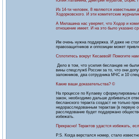
Юлия Латынина, Дмитрий Муратов, Борис Н
Из 14-ти человек, 8 являются известными 
Ходорковского. И эти комитетские журнали
А Милашина нас уверяет, что Ходор и коми
отношение имеет. И на это было указано ср
Им очень нужна поддержка. И даже не сто
правозащитников и оппозиции может привл
Сплотитесь вокруг Кесаевой! Помогите нам
Дело в том, что усилия бесланцев не бы
вины спецслужб России за то, что они допу
заложников, два сотрудника МЧС и 10 спец
Какие ваши доказательства? ©
На процессе по Кулаеву сформулированы во
закон, необходимо дальше добиваться отве
бесланского теракта создаст не только пр
недорасследованным терактам (в первую оче
расследование будет поддержано общество
избежать.
Прекрасно! Терактов удастся избежать, есл
P.S. Когда верстался номер, стало извест