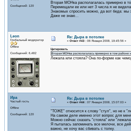
Вторая МОНка располагалась примерно в том
Сообщений: 120
Перемещали ее или нет 3 числа я не видела
Знакомых спросить можно, да вот беда: мы з
Даже не знаю...
Leon
Re: Дыра в потолке
Глобальный модератор
«
Ответ #43 :
06 Января 2008, 19:45:56 »
Offline
Цитировать
Сообщений: 6,482
Вторая МОНка располагалась примерно в том районе и
Лежала или стояла? Она по-форме как чемо
Ира
Re: Дыра в потолке
Частый гость
«
Ответ #44 :
07 Января 2008, 15:07:03 »
Offline
"ТОЖЕ" относится к слову "стул", но не к "л
Сообщений: 120
На самом деле именно этот вопрос для мен
Можно сейчас сказать "стояла" или "лежала
Я пыталась запоминать все мелочи, все дей
важно, не хочу вас сбивать с толку.