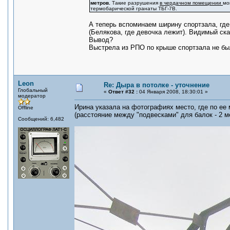
метров.
Такие разрушения
в чердачном помещении
мо
термобарической гранаты ТБГ-7В.
А теперь вспоминаем ширину спортзала, гд
(Белякова, где девочка лежит). Видимый ск
Вывод?
Выстрела из РПО по крыше спортзала не б
Leon
Re: Дыра в потолке - уточнение
Глобальный
«
Ответ #32 :
04 Января 2008, 18:30:01 »
модератор
Ирина указала на фотографиях место, где по ее 
Offline
(расстояние между "подвесками" для балок - 2 ме
Сообщений: 6,482