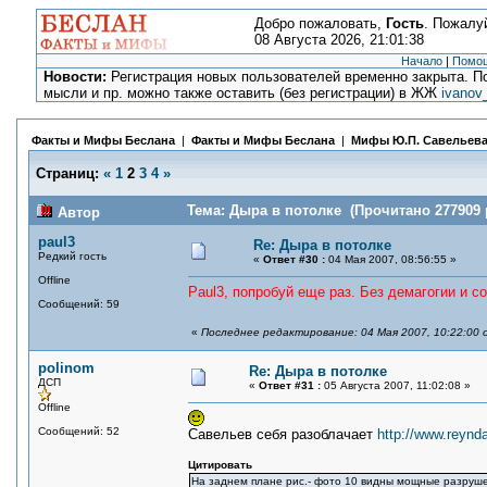
Добро пожаловать,
Гость
. Пожалу
08 Августа 2026, 21:01:38
Начало
|
Помо
Новости:
Регистрация новых пользователей временно закрыта. По
мысли и пр. можно также оставить (без регистрации) в ЖЖ
ivanov
Факты и Мифы Беслана
|
Факты и Мифы Беслана
|
Мифы Ю.П. Савельев
Страниц:
«
1
2
3
4
»
Тема: Дыра в потолке (Прочитано 277909 
Автор
paul3
Re: Дыра в потолке
Редкий гость
«
Ответ #30 :
04 Мая 2007, 08:56:55 »
Offline
Paul3, попробуй еще раз. Без демагогии и с
Сообщений: 59
«
Последнее редактирование: 04 Мая 2007, 10:22:00 
polinom
Re: Дыра в потолке
ДСП
«
Ответ #31 :
05 Августа 2007, 11:02:08 »
Offline
Сообщений: 52
Савельев себя разоблачает
http://www.reynd
Цитировать
На заднем плане рис.- фото 10 видны мощные разруш