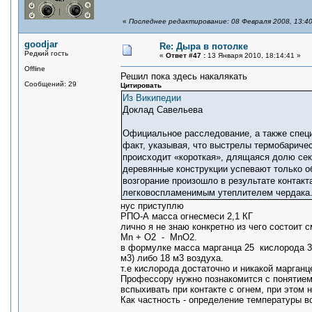
«
Последнее редактирование: 08 Февраля 2008, 13:40
goodjar
Re: Дыра в потолке
Редкий гость
«
Ответ #47 :
13 Января 2010, 18:14:41 »
Offline
Решил пока здесь накалякать
Сообщений: 29
Цитировать
Из Википедии
Доклад Савельева
Официальное расследование, а также специ
факт, указывая, что выстрелы термобаричес
происходит «короткая», длящаяся долю сек
деревянные конструкции успевают только об
возгорание произошло в результате контакт
легковоспламенимым утеплителем чердака
нус приступлю
РПО-А масса огнесмеси 2,1 КГ
лично я не знаю конкретно из чего состоит 
Mn + O2 - MnO2.
в формулке масса марганца 25 кислорода 32
м3) либо 18 м3 воздуха.
т.е кислорода достаточно и никакой марган
Профессору нужно познакомится с понятие
вспыхивать при контакте с огнем, при этом 
Как частность - определение температуры в