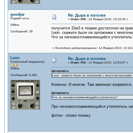
goodjar
Re: Дыра в потолке
Редкий гость
«
Ответ #53 :
14 Января 2010, 13:16:20 »
Offline
получится 32м3 в теории достаточно на прак
Сообщений: 29
Leon скажите были ли заложники с многоч
Что за легковоспламеняющийся утеплитель
«
Последнее редактирование: 14 Января 2010, 13:18:2
Leon
Re: Дыра в потолке
Глобальный модератор
«
Ответ #54 :
14 Января 2010, 13:53:07 »
Offline
Цитировать
Сообщений: 6,482
Leon скажите были ли заложники с многочисленными
Конечно. И многие. Там аммонал взорвался, а
Цитировать
Что за легковоспламеняющийся утеплитель?
Про легковоспламеняющийся утеплитель никт
фотки - позже покажу