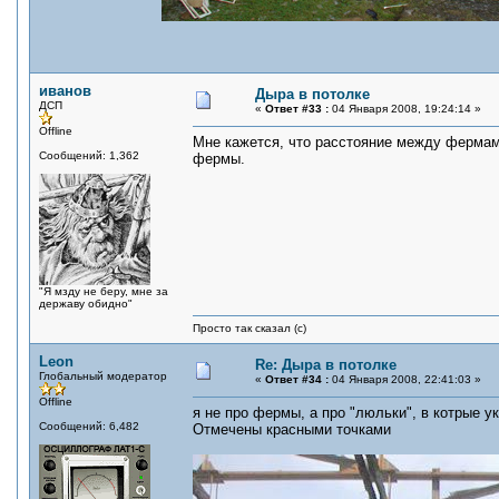
иванов
Дыра в потолке
ДСП
«
Ответ #33 :
04 Января 2008, 19:24:14 »
Offline
Мне кажется, что расстояние между фермами
Сообщений: 1,362
фермы.
"Я мзду не беру, мне за
державу обидно"
Просто так сказал (с)
Leon
Re: Дыра в потолке
Глобальный модератор
«
Ответ #34 :
04 Января 2008, 22:41:03 »
Offline
я не про фермы, а про "люльки", в котрые 
Сообщений: 6,482
Отмечены красными точками