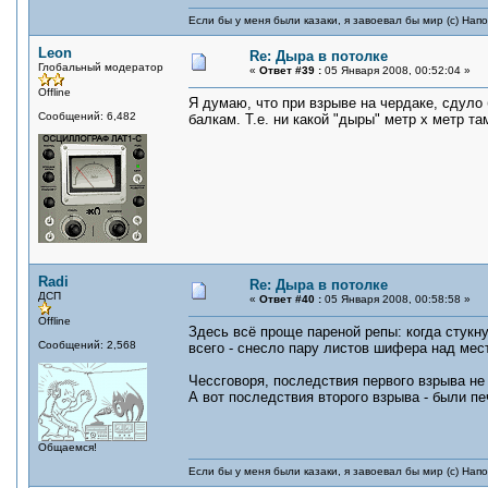
Если бы у меня были казаки, я завоевал бы мир (с) Нап
Leon
Re: Дыра в потолке
Глобальный модератор
«
Ответ #39 :
05 Января 2008, 00:52:04 »
Offline
Я думаю, что при взрыве на чердаке, сдуло 
Сообщений: 6,482
балкам. Т.е. ни какой "дыры" метр х метр т
Radi
Re: Дыра в потолке
ДСП
«
Ответ #40 :
05 Января 2008, 00:58:58 »
Offline
Здесь всё проще пареной репы: когда стукну
Сообщений: 2,568
всего - снесло пару листов шифера над ме
Чессговоря, последствия первого взрыва не 
А вот последствия второго взрыва - были п
Общаемся!
Если бы у меня были казаки, я завоевал бы мир (с) Нап