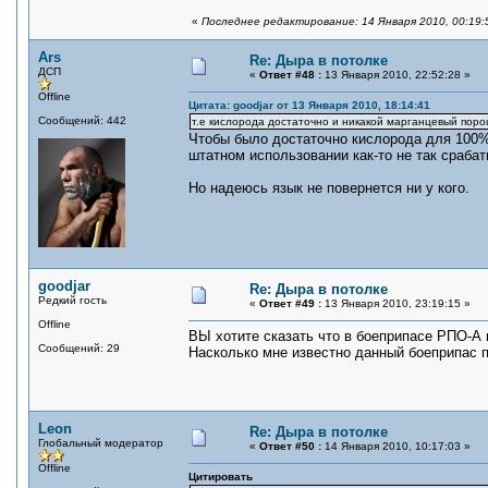
«
Последнее редактирование: 14 Января 2010, 00:19:
Ars
Re: Дыра в потолке
ДСП
«
Ответ #48 :
13 Января 2010, 22:52:28 »
Offline
Цитата: goodjar от 13 Января 2010, 18:14:41
Сообщений: 442
т.е кислорода достаточно и никакой марганцевый поро
Чтобы было достаточно кислорода для 100%
штатном использовании как-то не так сраба
Но надеюсь язык не повернется ни у кого.
goodjar
Re: Дыра в потолке
Редкий гость
«
Ответ #49 :
13 Января 2010, 23:19:15 »
Offline
ВЫ хотите сказать что в боеприпасе РПО-А
Сообщений: 29
Насколько мне известно данный боеприпас п
Leon
Re: Дыра в потолке
Глобальный модератор
«
Ответ #50 :
14 Января 2010, 10:17:03 »
Offline
Цитировать