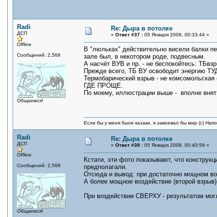
Radi
Re: Дыра в потолке
ДСП
«
Ответ #37 :
05 Января 2008, 00:33:44 »
Offline
В "люльках" действительно висели балки пер
Сообщений: 2,568
зале был, в некотором роде, подвесным.
А насчёт ВУВ и пр. - не беспокойтесь: ТБвз
Прежде всего, ТБ ВУ освободит энергию ТУД
Термобарический взрыв - не комсомольская 
ГДЕ ПРОЩЕ.
По моему, иллюстрации выше - вполне внят
Общаемся!
Если бы у меня были казаки, я завоевал бы мир (с) Нап
Radi
Re: Дыра в потолке
ДСП
«
Ответ #38 :
05 Января 2008, 00:40:59 »
Offline
Кстати, эти фото показывают, что конструк
Сообщений: 2,568
предполагали.
Отсюда и вывод: при достаточно мощном во
А более мощное воздействие (второй взрыв)
При воздействии СВЕРХУ - результатом мог
Общаемся!