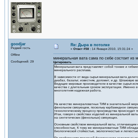
goodjar
Re: Дыра в потолке
Редкий гость
«
Ответ #58 :
14 Января 2010, 15:31:24 »
Offline
минеральная вата сама по себе состоит из 
Сообщений: 29
Цитировать
Минеральная вата представляет собой тонкие и гибкие
минерального расплава.
В зависимости от вида сырья минеральная вата делит
диабаз, базальт, известняк, доломит, и др. Шлаковую 
Ведущие мировые производители в качестве сырья исп
качества с длительным сроком эксплуатации. Именно её
многолетняя надежная работа.
На качество минераловатных ТИМ в значительной мере
фенольном связующем, поскольку карбамидное связующ
технологическому процессу производства происходит 
Итак, говоря о свойствах изделий из минеральной ват
на синтетических (фенольных) связующих.
Основным свойством минеральной ваты, отличающим ее
способностью. К тому же минераловатные ТИМ облада
биологической стойкостью, экологичностью и легкость
По требованиям пожарной безопасности изделия из ми