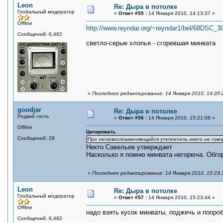
Leon
Re: Дыра в потолке
Глобальный модератор
«
Ответ #55 :
14 Января 2010, 14:13:37 »
Offline
http://www.reyndar.org/~reyndar1/bel/68DSC_
Сообщений: 6,482
светло-серые хлопья - сгоревшая минвата
«
Последнее редактирование: 14 Января 2010, 14:20:
goodjar
Re: Дыра в потолке
Редкий гость
«
Ответ #56 :
14 Января 2010, 15:21:08 »
Offline
Цитировать
Сообщений: 29
Про легковоспламеняющийся утеплитель никто не гово
Некто Савельев утверждает
Насколько я помню минвата негорюча. Обгоре
«
Последнее редактирование: 14 Января 2010, 15:23:1
Leon
Re: Дыра в потолке
Глобальный модератор
«
Ответ #57 :
14 Января 2010, 15:23:44 »
Offline
надо взять кусок минваты, поджечь и попро
Сообщений: 6,482