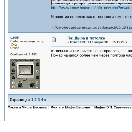
препятствуют распространению пламени и применяю
http://www.know-house.ru/info_new.php?r=wate
Я понятие не имею как от вспышки там что-т
«
Последнее редактирование: 14 Января 2010, 15:34:0
Leon
Re: Дыра в потолке
Глобальный модератор
«
Ответ #59 :
14 Января 2010, 15:49:20 »
Offline
от вспышки там ничего не загоралось, т.к. 
Сообщений: 6,482
Пожар начался более чем через полтора часа
Страниц:
«
1
2
3
4
»
Факты и Мифы Беслана
|
Факты и Мифы Беслана
|
Мифы Ю.П. Савельева