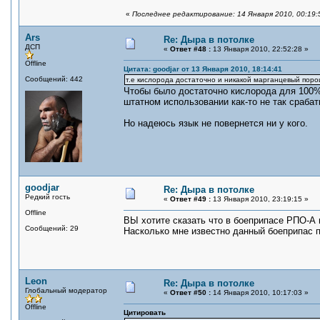
«
Последнее редактирование: 14 Января 2010, 00:19:
Ars
Re: Дыра в потолке
ДСП
«
Ответ #48 :
13 Января 2010, 22:52:28 »
Offline
Цитата: goodjar от 13 Января 2010, 18:14:41
Сообщений: 442
т.е кислорода достаточно и никакой марганцевый поро
Чтобы было достаточно кислорода для 100%
штатном использовании как-то не так сраба
Но надеюсь язык не повернется ни у кого.
goodjar
Re: Дыра в потолке
Редкий гость
«
Ответ #49 :
13 Января 2010, 23:19:15 »
Offline
ВЫ хотите сказать что в боеприпасе РПО-А
Сообщений: 29
Насколько мне известно данный боеприпас п
Leon
Re: Дыра в потолке
Глобальный модератор
«
Ответ #50 :
14 Января 2010, 10:17:03 »
Offline
Цитировать