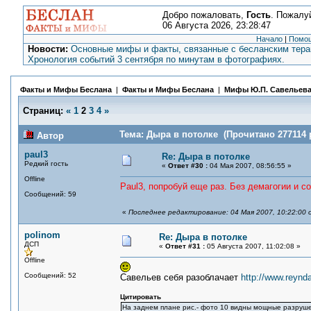
Добро пожаловать,
Гость
. Пожалу
06 Августа 2026, 23:28:47
Начало
|
Помо
Новости:
Основные мифы и факты, связанные с бесланским терак
Хронология событий 3 сентября по минутам в фотографиях.
Факты и Мифы Беслана
|
Факты и Мифы Беслана
|
Мифы Ю.П. Савельев
Страниц:
«
1
2
3
4
»
Тема: Дыра в потолке (Прочитано 277114 
Автор
paul3
Re: Дыра в потолке
Редкий гость
«
Ответ #30 :
04 Мая 2007, 08:56:55 »
Offline
Paul3, попробуй еще раз. Без демагогии и с
Сообщений: 59
«
Последнее редактирование: 04 Мая 2007, 10:22:00 
polinom
Re: Дыра в потолке
ДСП
«
Ответ #31 :
05 Августа 2007, 11:02:08 »
Offline
Сообщений: 52
Савельев себя разоблачает
http://www.reynd
Цитировать
На заднем плане рис.- фото 10 видны мощные разруш