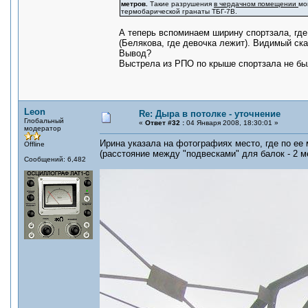
метров.
Такие разрушения
в чердачном помещении
мо
термобарической гранаты ТБГ-7В.
А теперь вспоминаем ширину спортзала, гд
(Белякова, где девочка лежит). Видимый ск
Вывод?
Выстрела из РПО по крыше спортзала не б
Leon
Re: Дыра в потолке - уточнение
Глобальный
«
Ответ #32 :
04 Января 2008, 18:30:01 »
модератор
Ирина указала на фотографиях место, где по ее 
Offline
(расстояние между "подвесками" для балок - 2 ме
Сообщений: 6,482