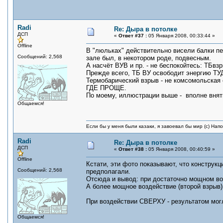
Radi
Re: Дыра в потолке
ДСП
«
Ответ #37 :
05 Января 2008, 00:33:44 »
Offline
В "люльках" действительно висели балки пер
Сообщений: 2,568
зале был, в некотором роде, подвесным.
А насчёт ВУВ и пр. - не беспокойтесь: ТБвз
Прежде всего, ТБ ВУ освободит энергию ТУД
Термобарический взрыв - не комсомольская 
ГДЕ ПРОЩЕ.
По моему, иллюстрации выше - вполне внят
Общаемся!
Если бы у меня были казаки, я завоевал бы мир (с) Нап
Radi
Re: Дыра в потолке
ДСП
«
Ответ #38 :
05 Января 2008, 00:40:59 »
Offline
Кстати, эти фото показывают, что конструк
Сообщений: 2,568
предполагали.
Отсюда и вывод: при достаточно мощном во
А более мощное воздействие (второй взрыв)
При воздействии СВЕРХУ - результатом мог
Общаемся!