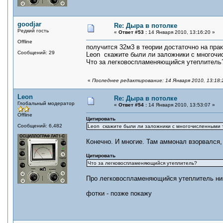
goodjar
Re: Дыра в потолке
Редкий гость
«
Ответ #53 :
14 Января 2010, 13:16:20 »
Offline
получится 32м3 в теории достаточно на прак
Сообщений: 29
Leon скажите были ли заложники с многоч
Что за легковоспламеняющийся утеплитель
«
Последнее редактирование: 14 Января 2010, 13:18:2
Leon
Re: Дыра в потолке
Глобальный модератор
«
Ответ #54 :
14 Января 2010, 13:53:07 »
Offline
Цитировать
Сообщений: 6,482
Leon скажите были ли заложники с многочисленными
Конечно. И многие. Там аммонал взорвался, а
Цитировать
Что за легковоспламеняющийся утеплитель?
Про легковоспламеняющийся утеплитель никт
фотки - позже покажу