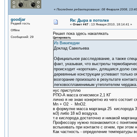
«
Последнее редактирование: 08 Февраля 2008, 13:40
goodjar
Re: Дыра в потолке
Редкий гость
«
Ответ #47 :
13 Января 2010, 18:14:41 »
Offline
Решил пока здесь накалякать
Сообщений: 29
Цитировать
Из Википедии
Доклад Савельева
Официальное расследование, а также специ
факт, указывая, что выстрелы термобаричес
происходит «короткая», длящаяся долю сек
деревянные конструкции успевают только об
возгорание произошло в результате контакт
легковоспламенимым утеплителем чердака
нус приступлю
РПО-А масса огнесмеси 2,1 КГ
лично я не знаю конкретно из чего состоит 
Mn + O2 - MnO2.
в формулке масса марганца 25 кислорода 32
м3) либо 18 м3 воздуха.
т.е кислорода достаточно и никакой марган
Профессору нужно познакомится с понятие
вспыхивать при контакте с огнем, при этом 
Как частность - определение температуры в