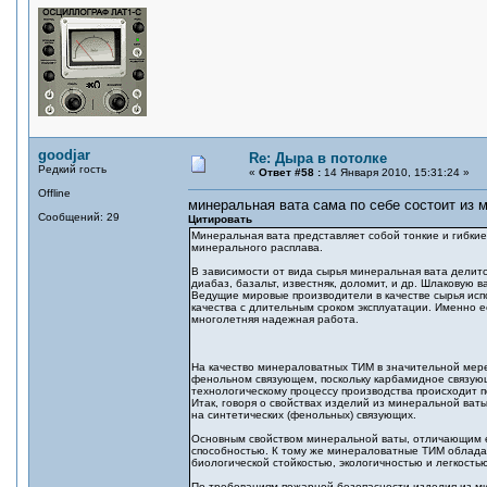
goodjar
Re: Дыра в потолке
Редкий гость
«
Ответ #58 :
14 Января 2010, 15:31:24 »
Offline
минеральная вата сама по себе состоит из 
Сообщений: 29
Цитировать
Минеральная вата представляет собой тонкие и гибкие
минерального расплава.
В зависимости от вида сырья минеральная вата делит
диабаз, базальт, известняк, доломит, и др. Шлаковую 
Ведущие мировые производители в качестве сырья исп
качества с длительным сроком эксплуатации. Именно её
многолетняя надежная работа.
На качество минераловатных ТИМ в значительной мере
фенольном связующем, поскольку карбамидное связующ
технологическому процессу производства происходит 
Итак, говоря о свойствах изделий из минеральной ват
на синтетических (фенольных) связующих.
Основным свойством минеральной ваты, отличающим ее
способностью. К тому же минераловатные ТИМ облада
биологической стойкостью, экологичностью и легкость
По требованиям пожарной безопасности изделия из ми