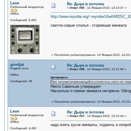
Leon
Re: Дыра в потолке
Глобальный модератор
«
Ответ #55 :
14 Января 2010, 14:13:37 »
Offline
http://www.reyndar.org/~reyndar1/bel/68DSC_
Сообщений: 6,482
светло-серые хлопья - сгоревшая минвата
«
Последнее редактирование: 14 Января 2010, 14:20:
goodjar
Re: Дыра в потолке
Редкий гость
«
Ответ #56 :
14 Января 2010, 15:21:08 »
Offline
Цитировать
Сообщений: 29
Про легковоспламеняющийся утеплитель никто не гово
Некто Савельев утверждает
Насколько я помню минвата негорюча. Обгоре
«
Последнее редактирование: 14 Января 2010, 15:23:1
Leon
Re: Дыра в потолке
Глобальный модератор
«
Ответ #57 :
14 Января 2010, 15:23:44 »
Offline
надо взять кусок минваты, поджечь и попро
Сообщений: 6,482