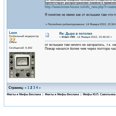
препятствуют распространению пламени и применяю
http://www.know-house.ru/info_new.php?r=wate
Я понятие не имею как от вспышки там что-т
«
Последнее редактирование: 14 Января 2010, 15:34:0
Leon
Re: Дыра в потолке
Глобальный модератор
«
Ответ #59 :
14 Января 2010, 15:49:20 »
Offline
от вспышки там ничего не загоралось, т.к. 
Сообщений: 6,482
Пожар начался более чем через полтора часа
Страниц:
«
1
2
3
4
»
Факты и Мифы Беслана
|
Факты и Мифы Беслана
|
Мифы Ю.П. Савельева