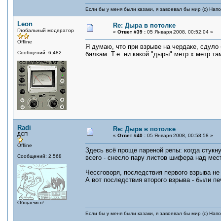
Если бы у меня были казаки, я завоевал бы мир (с) Нап
Leon
Re: Дыра в потолке
Глобальный модератор
«
Ответ #39 :
05 Января 2008, 00:52:04 »
Offline
Я думаю, что при взрыве на чердаке, сдуло 
Сообщений: 6,482
балкам. Т.е. ни какой "дыры" метр х метр т
Radi
Re: Дыра в потолке
ДСП
«
Ответ #40 :
05 Января 2008, 00:58:58 »
Offline
Здесь всё проще пареной репы: когда стукну
Сообщений: 2,568
всего - снесло пару листов шифера над ме
Чессговоря, последствия первого взрыва не 
А вот последствия второго взрыва - были п
Общаемся!
Если бы у меня были казаки, я завоевал бы мир (с) Нап