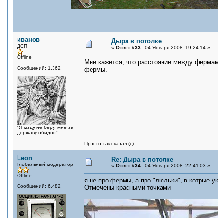
иванов
Дыра в потолке
ДСП
«
Ответ #33 :
04 Января 2008, 19:24:14 »
Offline
Мне кажется, что расстояние между фермами
Сообщений: 1,362
фермы.
"Я мзду не беру, мне за
державу обидно"
Просто так сказал (с)
Leon
Re: Дыра в потолке
Глобальный модератор
«
Ответ #34 :
04 Января 2008, 22:41:03 »
Offline
я не про фермы, а про "люльки", в котрые 
Сообщений: 6,482
Отмечены красными точками