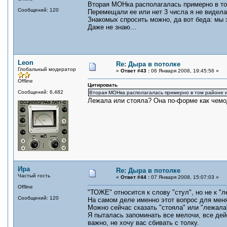
Вторая МОНка располагалась примерно в том
Сообщений: 120
Перемещали ее или нет 3 числа я не видела
Знакомых спросить можно, да вот беда: мы з
Даже не знаю...
Leon
Re: Дыра в потолке
Глобальный модератор
«
Ответ #43 :
06 Января 2008, 19:45:56 »
Offline
Цитировать
Сообщений: 6,482
Вторая МОНка располагалась примерно в том районе и
Лежала или стояла? Она по-форме как чемо
Ира
Re: Дыра в потолке
Частый гость
«
Ответ #44 :
07 Января 2008, 15:07:03 »
Offline
"ТОЖЕ" относится к слову "стул", но не к "л
Сообщений: 120
На самом деле именно этот вопрос для мен
Можно сейчас сказать "стояла" или "лежала
Я пыталась запоминать все мелочи, все дей
важно, не хочу вас сбивать с толку.