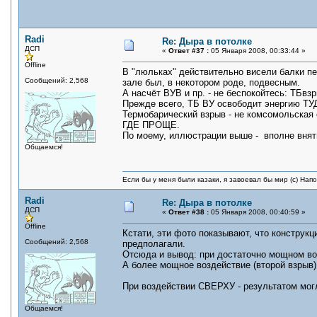
Radi
Re: Дыра в потолке
ДСП
«
Ответ #37 :
05 Января 2008, 00:33:44 »
Offline
В "люльках" действительно висели балки пер
Сообщений: 2,568
зале был, в некотором роде, подвесным.
А насчёт ВУВ и пр. - не беспокойтесь: ТБвз
Прежде всего, ТБ ВУ освободит энергию ТУД
Термобарический взрыв - не комсомольская 
ГДЕ ПРОЩЕ.
По моему, иллюстрации выше - вполне внят
Общаемся!
Если бы у меня были казаки, я завоевал бы мир (с) Нап
Radi
Re: Дыра в потолке
ДСП
«
Ответ #38 :
05 Января 2008, 00:40:59 »
Offline
Кстати, эти фото показывают, что конструк
Сообщений: 2,568
предполагали.
Отсюда и вывод: при достаточно мощном во
А более мощное воздействие (второй взрыв)
При воздействии СВЕРХУ - результатом мог
Общаемся!