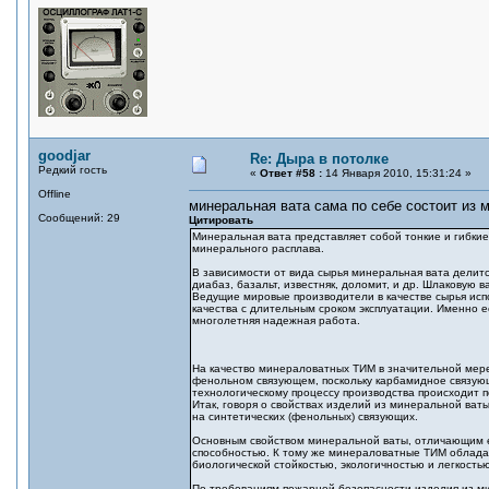
goodjar
Re: Дыра в потолке
Редкий гость
«
Ответ #58 :
14 Января 2010, 15:31:24 »
Offline
минеральная вата сама по себе состоит из 
Сообщений: 29
Цитировать
Минеральная вата представляет собой тонкие и гибкие
минерального расплава.
В зависимости от вида сырья минеральная вата делит
диабаз, базальт, известняк, доломит, и др. Шлаковую 
Ведущие мировые производители в качестве сырья исп
качества с длительным сроком эксплуатации. Именно её
многолетняя надежная работа.
На качество минераловатных ТИМ в значительной мере
фенольном связующем, поскольку карбамидное связующ
технологическому процессу производства происходит 
Итак, говоря о свойствах изделий из минеральной ват
на синтетических (фенольных) связующих.
Основным свойством минеральной ваты, отличающим ее
способностью. К тому же минераловатные ТИМ облада
биологической стойкостью, экологичностью и легкость
По требованиям пожарной безопасности изделия из ми