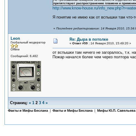
препятствуют распространению пламени и применяю
http://www.know-house.ru/info_new.php?r=wate
Я понятие не имею как от вспышки там что-т
«
Последнее редактирование: 14 Января 2010, 15:34:0
Leon
Re: Дыра в потолке
Глобальный модератор
«
Ответ #59 :
14 Января 2010, 15:49:20 »
Offline
от вспышки там ничего не загоралось, т.к. 
Сообщений: 6,482
Пожар начался более чем через полтора часа
Страниц:
«
1
2
3
4
»
Факты и Мифы Беслана
|
Факты и Мифы Беслана
|
Мифы Ю.П. Савельева