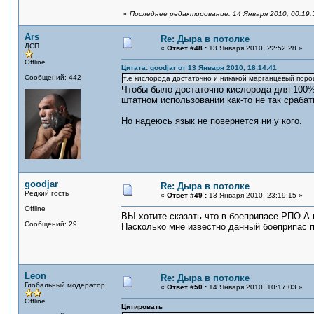
«
Последнее редактирование: 14 Января 2010, 00:19:
Ars
Re: Дыра в потолке
ДСП
«
Ответ #48 :
13 Января 2010, 22:52:28 »
Offline
Цитата: goodjar от 13 Января 2010, 18:14:41
Сообщений: 442
т.е кислорода достаточно и никакой марганцевый поро
Чтобы было достаточно кислорода для 100%
штатном использовании как-то не так сраба
Но надеюсь язык не повернется ни у кого.
goodjar
Re: Дыра в потолке
Редкий гость
«
Ответ #49 :
13 Января 2010, 23:19:15 »
Offline
ВЫ хотите сказать что в боеприпасе РПО-А
Сообщений: 29
Насколько мне известно данный боеприпас п
Leon
Re: Дыра в потолке
Глобальный модератор
«
Ответ #50 :
14 Января 2010, 10:17:03 »
Offline
Цитировать