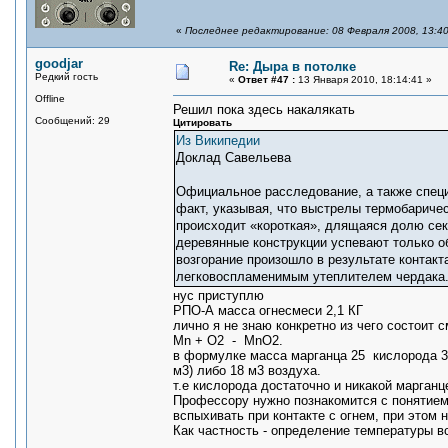
«
Последнее редактирование: 08 Февраля 2008, 13:40
goodjar
Re: Дыра в потолке
Редкий гость
«
Ответ #47 :
13 Января 2010, 18:14:41 »
Offline
Решил пока здесь накалякать
Сообщений: 29
Цитировать
Из Википедии
Доклад Савельева
Официальное расследование, а также специ
факт, указывая, что выстрелы термобаричес
происходит «короткая», длящаяся долю сек
деревянные конструкции успевают только об
возгорание произошло в результате контакт
легковоспламенимым утеплителем чердака
нус приступлю
РПО-А масса огнесмеси 2,1 КГ
лично я не знаю конкретно из чего состоит 
Mn + O2 - MnO2.
в формулке масса марганца 25 кислорода 32
м3) либо 18 м3 воздуха.
т.е кислорода достаточно и никакой марган
Профессору нужно познакомится с понятие
вспыхивать при контакте с огнем, при этом 
Как частность - определение температуры в