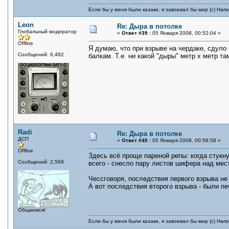
Если бы у меня были казаки, я завоевал бы мир (с) Нап
Leon
Re: Дыра в потолке
Глобальный модератор
«
Ответ #39 :
05 Января 2008, 00:52:04 »
Offline
Я думаю, что при взрыве на чердаке, сдуло 
Сообщений: 6,482
балкам. Т.е. ни какой "дыры" метр х метр т
Radi
Re: Дыра в потолке
ДСП
«
Ответ #40 :
05 Января 2008, 00:58:58 »
Offline
Здесь всё проще пареной репы: когда стукну
Сообщений: 2,568
всего - снесло пару листов шифера над ме
Чессговоря, последствия первого взрыва не 
А вот последствия второго взрыва - были п
Общаемся!
Если бы у меня были казаки, я завоевал бы мир (с) Нап