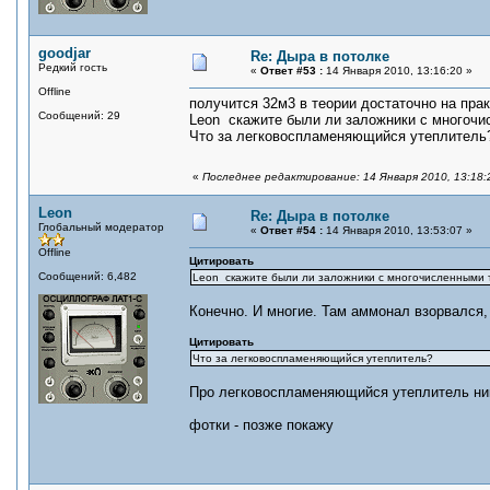
goodjar
Re: Дыра в потолке
Редкий гость
«
Ответ #53 :
14 Января 2010, 13:16:20 »
Offline
получится 32м3 в теории достаточно на прак
Сообщений: 29
Leon скажите были ли заложники с многоч
Что за легковоспламеняющийся утеплитель
«
Последнее редактирование: 14 Января 2010, 13:18:2
Leon
Re: Дыра в потолке
Глобальный модератор
«
Ответ #54 :
14 Января 2010, 13:53:07 »
Offline
Цитировать
Сообщений: 6,482
Leon скажите были ли заложники с многочисленными
Конечно. И многие. Там аммонал взорвался, а
Цитировать
Что за легковоспламеняющийся утеплитель?
Про легковоспламеняющийся утеплитель никт
фотки - позже покажу