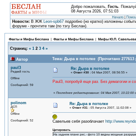
Добро пожаловать,
Гость
. Пожалу
08 Августа 2026, 07:51:03
Начало
|
Помо
Новости:
В ЖЖ
Leon-spb67
подробно (но кратко) изложены событи
форуме - прочтите там (по тэгу Беслан).
Факты и Мифы Беслана
|
Факты и Мифы Беслана
|
Мифы Ю.П. Савельев
Страниц:
«
1
2
3
4
»
Тема: Дыра в потолке (Прочитано 277613 
Автор
paul3
Re: Дыра в потолке
Редкий гость
«
Ответ #30 :
04 Мая 2007, 08:56:55 »
Offline
Paul3, попробуй еще раз. Без демагогии и с
Сообщений: 59
«
Последнее редактирование: 04 Мая 2007, 10:22:00 
polinom
Re: Дыра в потолке
ДСП
«
Ответ #31 :
05 Августа 2007, 11:02:08 »
Offline
Сообщений: 52
Савельев себя разоблачает
http://www.reynd
Цитировать
На заднем плане рис.- фото 10 видны мощные разруш