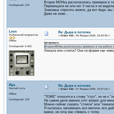
Вторая МОНка располагалась примерно в том
Сообщений: 120
Перемещали ее или нет 3 числа я не видела
Знакомых спросить можно, да вот беда: мы з
Даже не знаю...
Leon
Re: Дыра в потолке
Глобальный модератор
«
Ответ #43 :
06 Января 2008, 19:45:56 »
Offline
Цитировать
Сообщений: 6,482
Вторая МОНка располагалась примерно в том районе и
Лежала или стояла? Она по-форме как чемо
Ира
Re: Дыра в потолке
Частый гость
«
Ответ #44 :
07 Января 2008, 15:07:03 »
Offline
"ТОЖЕ" относится к слову "стул", но не к "л
Сообщений: 120
На самом деле именно этот вопрос для мен
Можно сейчас сказать "стояла" или "лежала
Я пыталась запоминать все мелочи, все дей
важно, не хочу вас сбивать с толку.