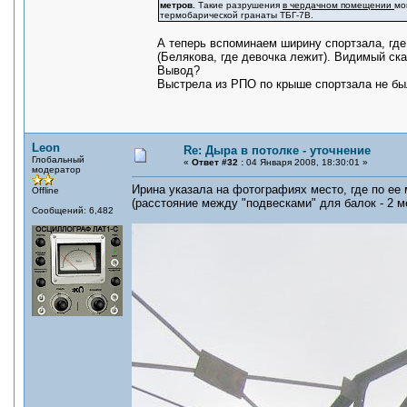
метров.
Такие разрушения
в чердачном помещении
мо
термобарической гранаты ТБГ-7В.
А теперь вспоминаем ширину спортзала, гд
(Белякова, где девочка лежит). Видимый ск
Вывод?
Выстрела из РПО по крыше спортзала не б
Leon
Re: Дыра в потолке - уточнение
Глобальный
«
Ответ #32 :
04 Января 2008, 18:30:01 »
модератор
Ирина указала на фотографиях место, где по ее 
Offline
(расстояние между "подвесками" для балок - 2 ме
Сообщений: 6,482