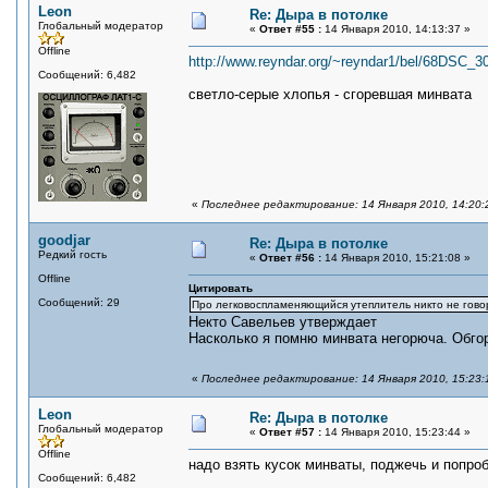
Leon
Re: Дыра в потолке
Глобальный модератор
«
Ответ #55 :
14 Января 2010, 14:13:37 »
Offline
http://www.reyndar.org/~reyndar1/bel/68DSC_
Сообщений: 6,482
светло-серые хлопья - сгоревшая минвата
«
Последнее редактирование: 14 Января 2010, 14:20:
goodjar
Re: Дыра в потолке
Редкий гость
«
Ответ #56 :
14 Января 2010, 15:21:08 »
Offline
Цитировать
Сообщений: 29
Про легковоспламеняющийся утеплитель никто не гово
Некто Савельев утверждает
Насколько я помню минвата негорюча. Обгоре
«
Последнее редактирование: 14 Января 2010, 15:23:1
Leon
Re: Дыра в потолке
Глобальный модератор
«
Ответ #57 :
14 Января 2010, 15:23:44 »
Offline
надо взять кусок минваты, поджечь и попро
Сообщений: 6,482