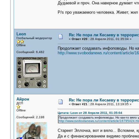
Дудаевой и проч. Она наверное думает что
P/s про уважаемого человека. Живет, жил
Leon
Re: Не пора ли Кесаеву в террори
Глобальный модератор
«
Ответ #20 :
28 Апреля 2011, 01:35:04 »
Offline
Продолжает создавать инфоповоды. Но как
Сообщений: 6,482
http://www.svobodanews.ru/content/article/1
Айрон
Re: Не пора ли Кесаеву в террори
ДСП
«
Ответ #21 :
28 Апреля 2011, 13:19:05 »
Offline
Цитата: Leon от 28 Апреля 2011, 01:35:04
Сообщений: 2,198
Продолжает создавать инфоповоды. Но как-то вяло 
http://www.svobodanews.ru/content/article/16795424.ht
Стареет Эллочка, вот и вяло... Вспомни, к
Да и с финансированием видимо проблемат