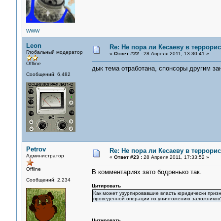
WWW
Leon
Re: Не пора ли Кесаеву в террори
Глобальный модератор
«
Ответ #22 :
28 Апреля 2011, 13:30:41 »
Offline
дык тема отработана, спонсоры другим за
Сообщений: 6,482
Petrov
Re: Не пора ли Кесаеву в террори
Администратор
«
Ответ #23 :
28 Апреля 2011, 17:33:52 »
Offline
В комментариях зато бодренько так.
Сообщений: 2,234
Цитировать
Как может узурпировавшие власть юридически призн
проведенной операции по уничтожению заложников
Цитировать