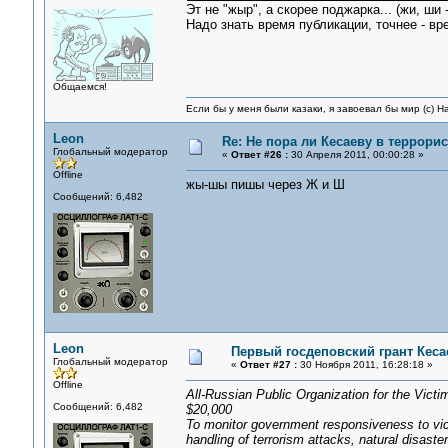
Эт не "жыр", а скорее поджарка... (жи, ши -
Надо знать время публикации, точнее - вр
Общаемся!
Если бы у меня были казаки, я завоевал бы мир (с) Н
Leon
Re: Не пора ли Кесаеву в террори
Глобальный модератор
«
Ответ #26 :
30 Апреля 2011, 00:00:28 »
Offline
жы-шы пишы через Ж и Ш
Сообщений: 6,482
Leon
Первый госдеповский грант Кеса
Глобальный модератор
«
Ответ #27 :
30 Ноября 2011, 16:28:18 »
Offline
All-Russian Public Organization for the Victi
Сообщений: 6,482
$20,000
To monitor government responsiveness to vic
handling of terrorism attacks, natural disaster