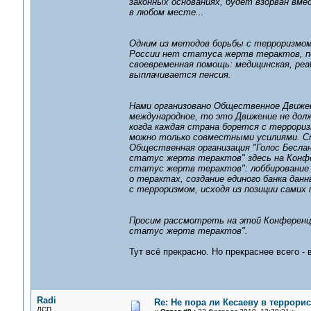
законных основаниях, будет взорван вм
в любом месте...
Одним из методов борьбы с терроризмом
России нет статуса жертв терактов, п
своевременная помощь: медицинская, ре
выплачивается пенсия.
Нами организовано Общественное Движен
международное, то это Движение не дол
когда каждая страна борется с террориз
можно только совместными усилиями. Ст
Общественная организация "Голос Бесла
статус жертв терактов" здесь на Конфе
статус жертв терактов": лоббирование п
о терактах, создание единого банка да
с терроризмом, исходя из позиции самих
Просим рассмотреть на этой Конференци
статус жертв терактов".
Тут всё прекрасно. Но прекраснее всего -
Radi
Re: Не пора ли Кесаеву в террори
ДСП