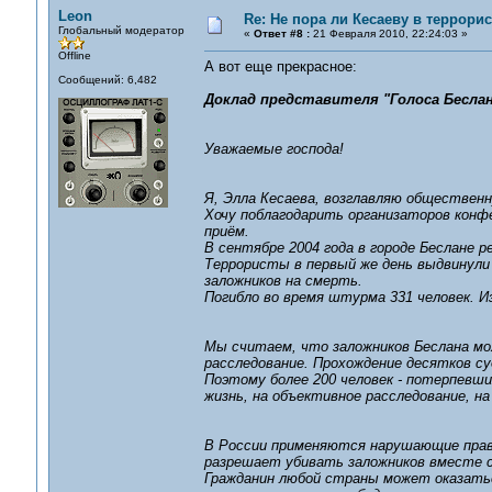
Leon
Re: Не пора ли Кесаеву в террори
Глобальный модератор
«
Ответ #8 :
21 Февраля 2010, 22:24:03 »
Offline
А вот еще прекрасное:
Сообщений: 6,482
Доклад представителя "Голоса Бесла
Уважаемые господа!
Я, Элла Кесаева, возглавляю общественн
Хочу поблагодарить организаторов конфе
приём.
В сентябре 2004 года в городе Беслане 
Террористы в первый же день выдвинули 
заложников на смерть.
Погибло во время штурма 331 человек. Из
Мы считаем, что заложников Беслана мо
расследование. Прохождение десятков су
Поэтому более 200 человек - потерпевши
жизнь, на объективное расследование, н
В России применяются нарушающие права
разрешает убивать заложников вместе 
Гражданин любой страны может оказатьс