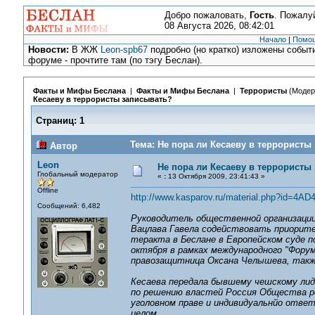
Добро пожаловать,
Гость
. Пожалу
08 Августа 2026, 08:42:01
Начало
|
Помо
Новости:
В ЖЖ
Leon-spb67
подробно (но кратко) изложены событи
форуме - прочтите там (по тэгу Беслан).
Факты и Мифы Беслана
|
Факты и Мифы Беслана
|
Террористы
(Модер
Кесаеву в террористы записывать?
Страниц:
1
Тема: Не пора ли Кесаеву в террористы
Автор
Leon
Не пора ли Кесаеву в террористы
Глобальный модератор
«
:
13 Октября 2009, 23:41:43 »
Offline
http://www.kasparov.ru/material.php?id=4A
Сообщений: 6,482
Руководитель общественной организации 
Вацлава Гавела содействовать приорите
теракта в Беслане в Европейском суде п
октября в рамках международного "Форум
правозащитница Оксана Челышева, такж
Кесаева передала бывшему чешскому лид
по решению властей Россия Общества р
уголовном праве и индивидуальнйо ответ
целом.