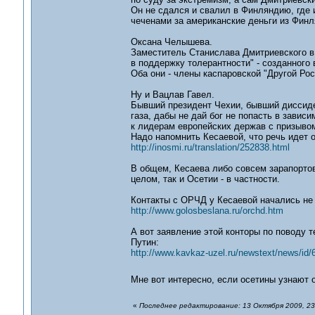
Он не сдался и свалил в Финляндию, где 
чеченами за американские деньги из Финл
Оксана Челышева.
Заместитель Станислава Дмитриевского в
в поддержку толерантности" - созданного 
Оба они - члены каспаровской "Другой Рос
Ну и Вацлав Гавел.
Бывший президент Чехии, бывший диссиде
газа, дабы не дай бог не попасть в завис
к лидерам европейских держав с призывом
Надо напомнить Кесаевой, что речь идет 
http://inosmi.ru/translation/252838.html
В общем, Кесаева либо совсем зарапортов
целом, так и Осетии - в частности.
Контакты с ОРЧД у Кесаевой начались не 
http://www.golosbeslana.ru/orchd.htm
А вот заявление этой конторы по поводу т
Путин:
http://www.kavkaz-uzel.ru/newstext/news/id/
Мне вот интересно, если осетины узнают о
«
Последнее редактирование: 13 Октября 2009, 23