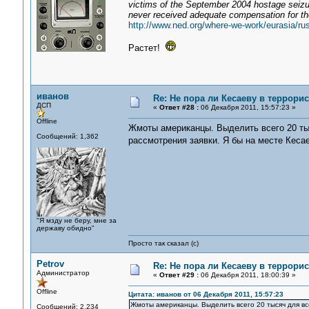
victims of the September 2004 hostage seizu
never received adequate compensation for thei
http://www.ned.org/where-we-work/eurasia/ru
Растет!
иванов
Re: Не пора ли Кесаеву в террори
ДСП
«
Ответ #28 :
06 Декабря 2011, 15:57:23 »
Offline
Жмоты американцы. Выделить всего 20 тыс
Сообщений: 1,362
рассмотрения заявки. Я бы на месте Кеса
"Я мзду не беру, мне за
державу обидно"
Просто так сказал (с)
Petrov
Re: Не пора ли Кесаеву в террори
Администратор
«
Ответ #29 :
06 Декабря 2011, 18:00:39 »
Offline
Цитата: иванов от 06 Декабря 2011, 15:57:23
Жмоты американцы. Выделить всего 20 тысяч для все
Сообщений: 2,234