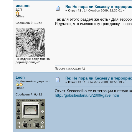
иванов
Re: Не пора ли Кесаеву в террори
ДСП
«
Ответ #1 :
14 Октября 2009, 22:35:01 »
Offline
Так для этого раздел же есть? Для террор
Сообщений: 1,362
Я думаю, что именно эту гражданку - пор
"Я мзду не беру, мне за
державу обидно"
Просто так сказал (с)
Leon
Re: Не пора ли Кесаеву в террори
Глобальный модератор
«
Ответ #2 :
18 Октября 2009, 18:55:19 »
Offline
Отчет Кесаевой о ее интеграции в пятую к
Сообщений: 6,482
http://golosbeslana.ru/2009/gavel.htm