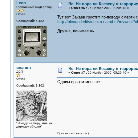
Leon
Re: Не пора ли Кесаеву в террори
Глобальный модератор
«
Ответ #6 :
25 Ноября 2009, 21:05:18 »
Offline
Тут вот Закаев грустит по-поводу смерти 
Сообщений: 6,482
http://alexanderlitvinenko.narod.ru/myweb2/o
Друзья, панимаешь.
иванов
Re: Не пора ли Кесаеву в террори
ДСП
«
Ответ #7 :
26 Ноября 2009, 05:29:49 »
Offline
Одним врагом меньше....
Сообщений: 1,362
"Я мзду не беру, мне за
державу обидно"
Просто так сказал (с)