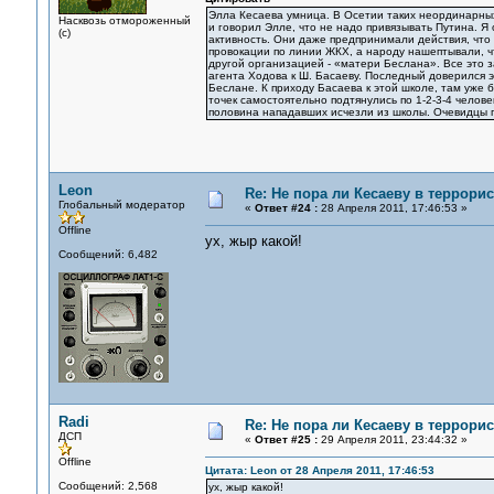
Элла Кесаева умница. В Осетии таких неординарных
Насквозь отмороженный
и говорил Элле, что не надо привязывать Путина. Я
(с)
активность. Они даже предпринимали действия, что
провокации по линии ЖКХ, а народу нашептывали, чт
другой организацией - «матери Беслана». Все это 
агента Ходова к Ш. Басаеву. Последный доверился 
Беслане. К приходу Басаева к этой школе, там уже б
точек самостоятельно подтянулись по 1-2-3-4 челов
половина нападавших исчезли из школы. Очевидцы г
Leon
Re: Не пора ли Кесаеву в террори
Глобальный модератор
«
Ответ #24 :
28 Апреля 2011, 17:46:53 »
Offline
ух, жыр какой!
Сообщений: 6,482
Radi
Re: Не пора ли Кесаеву в террори
ДСП
«
Ответ #25 :
29 Апреля 2011, 23:44:32 »
Offline
Цитата: Leon от 28 Апреля 2011, 17:46:53
Сообщений: 2,568
ух, жыр какой!