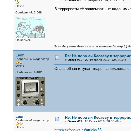
«
Ответ #9 :
22 Февраля 2010, 12:29:21 »
Offline
В террористы её записывать не надо, имхо
Сообщений: 2,568
Общаемся!
Если бы у меня были казаки, я завоевал бы мир (с) Н
Leon
Re: Не пора ли Кесаеву в террори
Глобальный модератор
«
Ответ #10 :
22 Февраля 2010, 12:38:10 »
Offline
Она злобная и тупая тварь, занимающаяся
Сообщений: 6,482
Leon
Re: Не пора ли Кесаеву в террори
Глобальный модератор
«
Ответ #11 :
18 Июня 2010, 20:50:46 »
Offline
http://skfonews.ru/article/55