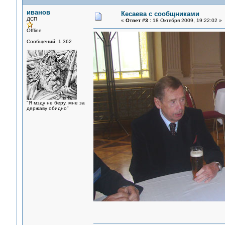
иванов
Кесаева с сообщниками
ДСП
«
Ответ #3 :
18 Октября 2009, 19:22:02 »
Offline
Сообщений: 1,362
"Я мзду не беру, мне за
державу обидно"