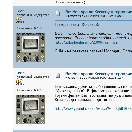
Просто так сказал (с)
Leon
Re: Не пора ли Кесаеву в террори
Глобальный модератор
«
Ответ #4 :
21 Ноября 2009, 22:01:45 »
Offline
Прекрасное от Кесаевой:
Сообщений: 6,482
ВОО «Голос Беслана» считает, что смер
возврата. Россия должна идти вперед, 
http://golosbeslana.ru/2009/kazn.htm
США - не развитая страна! Молодец, Элла
Leon
Re: Не пора ли Кесаеву в террори
Глобальный модератор
«
Ответ #5 :
25 Ноября 2009, 21:03:12 »
Offline
Вот Кесаева делится наболевшим с еще о
Сообщений: 6,482
"Уроки русского". В фильме рассказываетс
Грузии фильм был воспринят на ура и шел
Кесаева договорилась до того же.
http://www.youtube.com/watch?v=t0qIdHRf0