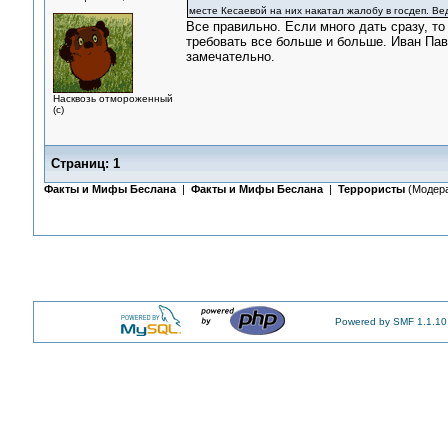
месте Кесаевой на них накатал жалобу в госдеп. Ве
Все правильно. Если много дать сразу, то
требовать все больше и больше. Иван Павл
замечательно.
Насквозь отмороженный
(с)
Страниц:
1
Факты и Мифы Беслана
|
Факты и Мифы Беслана
|
Террористы
(Модер
Powered by SMF 1.1.10