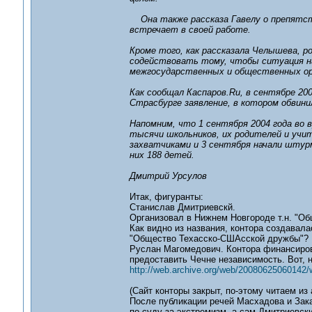
Она также рассказа Гавелу о препятств
встречает в своей работе.
Кроме того, как рассказала Челышева, р
содействовать тому, чтобы ситуация н
межгосударственных и общественных ор
Как сообщал Каспаров.Ru, в сентябре 200
Страсбурге заявление, в котором обвини
Напомним, что 1 сентября 2004 года во
тысячи школьников, их родителей и учит
захватчиками и 3 сентября начали штурм
них 188 детей.
Дмитрий Урсулов
Итак, фигуранты:
Станислав Дмитриевскй.
Организовал в Нижнем Новгороде т.н. "Об
Как видно из названия, контора создавала
"Общество Техасско-СШАсской дружбы"? Во
Руслан Магомедович. Контора финансиро
предоставить Чечне независимость. Вот, 
http://web.archive.org/web/20080625060142/ww
(Сайт конторы закрыт, по-этому читаем из 
После публикации речей Масхадова и Зака
по суду за экстремизм, а сам Дмитриевски