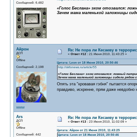
Сообщений: 6,482
«Голос Беслана» эхом отозвался: ло
Зачем мама маленькой заложницы сиде
Айрон
Re: Не пора ли Кесаеву в террори
ДСП
«
Ответ #12 :
21 Июня 2010, 11:43:25 »
Offline
Цитата: Leon от 18 Июня 2010, 20:50:46
Сообщений: 2,198
http://skfonews.ru/article/55
«Голос Беслана» эхом отозвался: ложный патр
Зачем мама маленькой заложницы сидела рядом с
Опять эта "кровавая гэбня" пытается опо
правдиво, искренне, прям даже невдобно 
WWW
Ars
Re: Не пора ли Кесаеву в террори
ДСП
«
Ответ #13 :
23 Июня 2010, 11:02:09 »
Offline
Цитата: Айрон от 21 Июня 2010, 11:43:25
Сообщений: 442
Цитата: Leon от 18 Июня 2010, 20:50:46