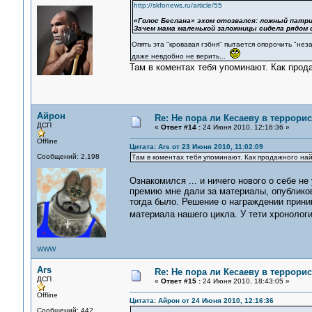
http://skfonews.ru/article/55
«Голос Беслана» эхом отозвался: ложный патр
Зачем мама маленькой заложницы сидела рядом 
Опять эта "кровавая гэбня" пытается опорочить "н
даже невдобно не верить...
Там в коментах тебя упоминают. Как прод
Айрон
Re: Не пора ли Кесаеву в террори
ДСП
«
Ответ #14 :
24 Июня 2010, 12:16:36 »
Offline
Цитата: Ars от 23 Июня 2010, 11:02:09
Сообщений: 2,198
Там в коментах тебя упоминают. Как продажного най
Ознакомился ... и ничего нового о себе н
премию мне дали за материалы, опубликова
тогда было. Решение о награждении приним
материала нашего цикла. У тети хронолог
WWW
Ars
Re: Не пора ли Кесаеву в террори
ДСП
«
Ответ #15 :
24 Июня 2010, 18:43:05 »
Offline
Цитата: Айрон от 24 Июня 2010, 12:16:36
Сообщений: 442