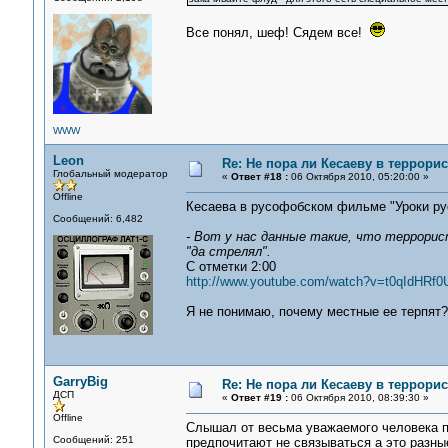
Все понял, шеф! Сядем все!
WWW
Leon
Re: Не пора ли Кесаеву в террори
Глобальный модератор
«
Ответ #18 :
06 Октября 2010, 05:20:00 »
Offline
Кесаева в русофобском фильме "Уроки рус
Сообщений: 6,482
- Вот у нас данные такие, что террорис
"да стрелял".
С отметки 2:00
http://www.youtube.com/watch?v=t0qIdHRf0
Я не понимаю, почему местные ее терпят?
GarryBig
Re: Не пора ли Кесаеву в террори
ДСП
«
Ответ #19 :
06 Октября 2010, 08:39:30 »
Offline
Слышал от весьма уважаемого человека про
Сообщений: 251
предпочитают не связываться а это разны