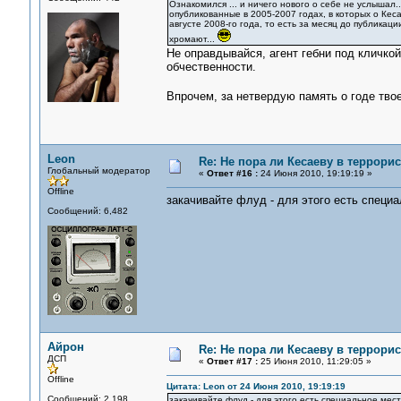
Ознакомился ... и ничего нового о себе не услышал.
опубликованные в 2005-2007 годах, в которых о Кес
августе 2008-го года, то есть за месяц до публикац
хромают...
Не оправдывайся, агент гебни под кличкой
обчественности.
Впрочем, за нетвердую память о годе тв
Leon
Re: Не пора ли Кесаеву в террори
Глобальный модератор
«
Ответ #16 :
24 Июня 2010, 19:19:19 »
Offline
закачивайте флуд - для этого есть специа
Сообщений: 6,482
Айрон
Re: Не пора ли Кесаеву в террори
ДСП
«
Ответ #17 :
25 Июня 2010, 11:29:05 »
Offline
Цитата: Leon от 24 Июня 2010, 19:19:19
Сообщений: 2,198
закачивайте флуд - для этого есть специальное мест