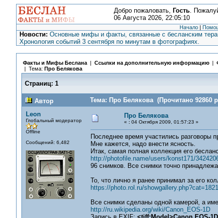
Добро пожаловать,
Гость
. Пожалу
06 Августа 2026, 22:05:10
Начало
|
Помо
Новости:
Основные мифы и факты, связанные с бесланским терак
Хронология событий 3 сентября по минутам в фотографиях.
Факты и Мифы Беслана
|
Ссылки на дополнительную информацию
|
| Тема:
Про Белякова
Страниц:
1
Тема: Про Белякова (Прочитано 92860 р
Автор
Leon
Про Белякова
Глобальный модератор
«
:
04 Октября 2009, 01:57:23 »
Offline
Последнее время участились разговоры п
Сообщений: 6,482
Мне кажется, надо внести ясность.
Итак, самая полная коллекция его бесланс
http://photofile.name/users/konst171/342420
96 снимков. Все снимки точно принадлежа
То, что лично я ранее принимал за его кол
https://photo.rol.ru/showgallery.php?cat=1
Все снимки сделаны одной камерой, а им
http://ru.wikipedia.org/wiki/Canon_EOS-1D
Запись в EXIF:
<tiff:Model>Canon EOS-1D<