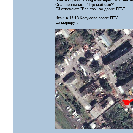
Время - прямо в кадре камеры. Это снима
Она спрашивает: "Где мой сын?"
Ей отвечают: "Все там, во дворе ПТУ".
Итак, в
13:18
Косумова возле ПТУ.
Ее маршрут: