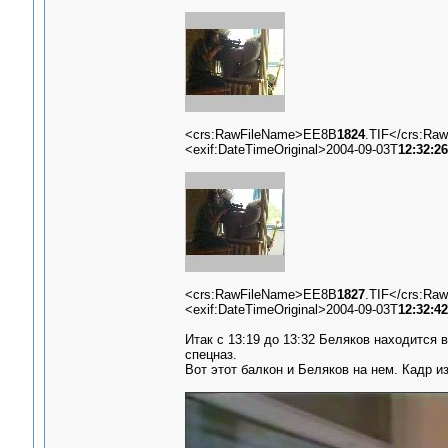
<crs:RawFileName>EE8B
1824
.TIF</crs:Ra
<exif:DateTimeOriginal>2004-09-03T
12:32:26
<crs:RawFileName>EE8B
1827
.TIF</crs:Ra
<exif:DateTimeOriginal>2004-09-03T
12:32:42
Итак с 13:19 до 13:32 Беляков находится в
спецназ.
Вот этот балкон и Беляков на нем. Кадр и