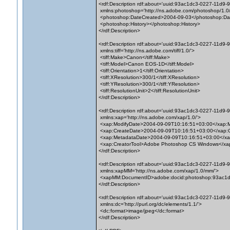
<rdf:Description rdf:about='uuid:93ac1dc3-0227-11d9
xmlns:photoshop='http://ns.adobe.com/photoshop/1.0/
<photoshop:DateCreated>2004-09-03</photoshop:Da
<photoshop:History></photoshop:History>
</rdf:Description>
<rdf:Description rdf:about='uuid:93ac1dc3-0227-11d9
xmlns:tiff='http://ns.adobe.com/tiff/1.0/'>
<tiff:Make>Canon</tiff:Make>
<tiff:Model>Canon EOS-1D</tiff:Model>
<tiff:Orientation>1</tiff:Orientation>
<tiff:XResolution>300/1</tiff:XResolution>
<tiff:YResolution>300/1</tiff:YResolution>
<tiff:ResolutionUnit>2</tiff:ResolutionUnit>
</rdf:Description>
<rdf:Description rdf:about='uuid:93ac1dc3-0227-11d9
xmlns:xap='http://ns.adobe.com/xap/1.0/'>
<xap:ModifyDate>2004-09-09T10:16:51+03:00</xap:M
<xap:CreateDate>2004-09-09T10:16:51+03:00</xap:
<xap:MetadataDate>2004-09-09T10:16:51+03:00</xa
<xap:CreatorTool>Adobe Photoshop CS Windows</xap
</rdf:Description>
<rdf:Description rdf:about='uuid:93ac1dc3-0227-11d9
xmlns:xapMM='http://ns.adobe.com/xap/1.0/mm/'>
<xapMM:DocumentID>adobe:docid:photoshop:93ac1d
</rdf:Description>
<rdf:Description rdf:about='uuid:93ac1dc3-0227-11d9
xmlns:dc='http://purl.org/dc/elements/1.1/'>
<dc:format>image/jpeg</dc:format>
</rdf:Description>