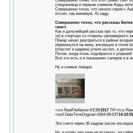
Совершенно точно, что этот сюжет снят п
спецназовца и первым снимком Аиды интер
Совершенно точно, что начало серии с Аи
отснят, как минимум, 41 кадр.
Совершенно точно, что рассказы Беляков
свист.
Как и дальнейший рассказ про то, что чер
ти) в спортзал со стороны тренажерного з
Пожар начал разгораться в районе входной
перекинулся на мину, висевшую в сетке б
(пластит и шарики) упали на пол, а детон
Потом, когда огонь подобрался к упавшей 
Всё это есть и в показаниях саперов и в 
Ну и снимок пожара:
<crs:RawFileName>EE8B
1917
.TIF</crs:Ra
<exif:DateTimeOriginal>2004-09-03T
14:19:5
Это снято через 36 кадров после последн
Ну, и чтобы два раза не вставать: на сайт