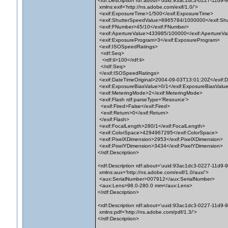
<rdf:Description rdf:about='uuid:93ac1dc3-0227-11d9
xmlns:exif='http://ns.adobe.com/exif/1.0/'>
<exif:ExposureTime>1/500</exif:ExposureTime>
<exif:ShutterSpeedValue>8965784/1000000</exif:Sh
<exif:FNumber>45/10</exif:FNumber>
<exif:ApertureValue>433985/100000</exif:ApertureVa
<exif:ExposureProgram>3</exif:ExposureProgram>
<exif:ISOSpeedRatings>
<rdf:Seq>
<rdf:li>100</rdf:li>
</rdf:Seq>
</exif:ISOSpeedRatings>
<exif:DateTimeOriginal>2004-09-03T13:01:20Z</exif:D
<exif:ExposureBiasValue>0/1</exif:ExposureBiasValu
<exif:MeteringMode>2</exif:MeteringMode>
<exif:Flash rdf:parseType='Resource'>
<exif:Fired>False</exif:Fired>
<exif:Return>0</exif:Return>
</exif:Flash>
<exif:FocalLength>280/1</exif:FocalLength>
<exif:ColorSpace>4294967295</exif:ColorSpace>
<exif:PixelXDimension>2953</exif:PixelXDimension>
<exif:PixelYDimension>3434</exif:PixelYDimension>
</rdf:Description>
<rdf:Description rdf:about='uuid:93ac1dc3-0227-11d9
xmlns:aux='http://ns.adobe.com/exif/1.0/aux/'>
<aux:SerialNumber>007912</aux:SerialNumber>
<aux:Lens>98.0-280.0 mm</aux:Lens>
</rdf:Description>
<rdf:Description rdf:about='uuid:93ac1dc3-0227-11d9
xmlns:pdf='http://ns.adobe.com/pdf/1.3/'>
</rdf:Description>