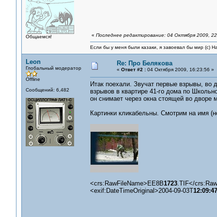
«
Последнее редактирование: 04 Октября 2009, 22
Общаемся!
Если бы у меня были казаки, я завоевал бы мир (с) Н
Leon
Re: Про Белякова
Глобальный модератор
«
Ответ #2 :
04 Октября 2009, 16:23:56 »
Offline
Итак поехали. Звучат первые взрывы, во 
Сообщений: 6,482
взрывов в квартире 41-го дома по Школьн
он снимает через окна стоящей во дворе 
Картинки кликабельны. Смотрим на имя (н
<crs:RawFileName>EE8B
1723
.TIF</crs:Ra
<exif:DateTimeOriginal>2004-09-03T
12:09:4