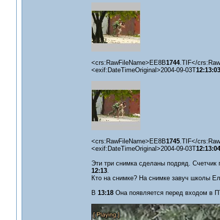
<crs:RawFileName>EE8B
1744
.TIF</crs:Ra
<exif:DateTimeOriginal>2004-09-03T
12:13:0
<crs:RawFileName>EE8B
1745
.TIF</crs:Ra
<exif:DateTimeOriginal>2004-09-03T
12:13:0
Эти три снимка сделаны подряд. Счетчик 
12:13
.
Кто на снимке? На снимке завуч школы Ел
В
13:18
Она появляется перед входом в П