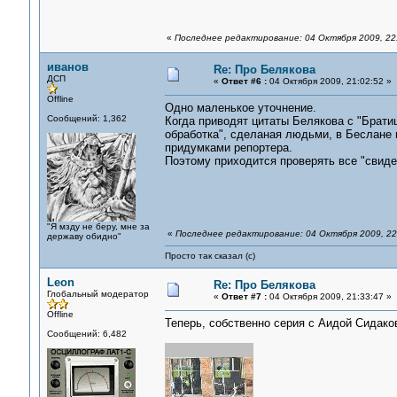
«
Последнее редактирование: 04 Октября 2009, 22
иванов
Re: Про Белякова
ДСП
«
Ответ #6 :
04 Октября 2009, 21:02:52 »
Offline
Одно маленькое уточнение.
Сообщений: 1,362
Когда приводят цитаты Белякова с "Братиш
обработка", сделаная людьми, в Беслане 
придумками репортера.
Поэтому приходится проверять все "свиде
"Я мзду не беру, мне за
«
Последнее редактирование: 04 Октября 2009, 22
державу обидно"
Просто так сказал (с)
Leon
Re: Про Белякова
Глобальный модератор
«
Ответ #7 :
04 Октября 2009, 21:33:47 »
Offline
Теперь, собственно серия с Аидой Сидако
Сообщений: 6,482