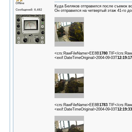
Offline
Куда Беляков отправился после съемок в
Сообщений: 6,482
Он отправился на четвертый этаж 41-го до
<crs:RawFileName>EE8B
1780
.TIF</crs:Ra
<exif:DateTimeOriginal>2004-09-03T
12:19:17
<crs:RawFileName>EE8B
1783
.TIF</crs:Ra
<exif:DateTimeOriginal>2004-09-03T
12:19:33