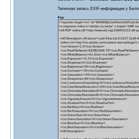
Типичная запись EXIF-информации у Беляк
Код:
<?xpacket begin='п»ї' id='W5M0MpCehiHzreSzNTczkc9d
<x:xmpmeta xmlns:x='adobe:ns:meta/' x:xmptk='XMP tool
<rdf:RDF xmlns:rdf='http://www.w3.org/1999/02/22-rdf-sy
<rdf:Description rdf:about='uuid:93ac1dc3-0227-11d9
xmlns:crs='http://ns.adobe.com/camera-raw-settings/1.0
<crs:Version>2.0</crs:Version>
<crs:RawFileName>EE8B1848.TIF</crs:RawFileName
<crs:WhiteBalance>As Shot</crs:WhiteBalance>
<crs:Exposure>+0.15</crs:Exposure>
<crs:Shadows>0</crs:Shadows>
<crs:Brightness>50</crs:Brightness>
<crs:Contrast>+78</crs:Contrast>
<crs:Saturation>+53</crs:Saturation>
<crs:Sharpness>80</crs:Sharpness>
<crs:LuminanceSmoothing>0</crs:LuminanceSmoothi
<crs:ColorNoiseReduction>100</crs:ColorNoiseReduct
<crs:ChromaticAberrationR>0</crs:ChromaticAberratio
<crs:ChromaticAberrationB>0</crs:ChromaticAberratio
<crs:VignetteAmount>0</crs:VignetteAmount>
<crs:ShadowTint>0</crs:ShadowTint>
<crs:RedHue>0</crs:RedHue>
<crs:RedSaturation>0</crs:RedSaturation>
<crs:GreenHue>0</crs:GreenHue>
<crs:GreenSaturation>0</crs:GreenSaturation>
<crs:BlueHue>0</crs:BlueHue>
<crs:BlueSaturation>0</crs:BlueSaturation>
</rdf:Description>