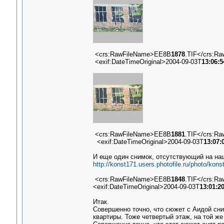
<crs:RawFileName>EE8B
1878
.TIF</crs:R
<exif:DateTimeOriginal>2004-09-03T
13:06:5
<crs:RawFileName>EE8B
1881
.TIF</crs:R
<exif:DateTimeOriginal>2004-09-03T
13:07:
И еще один снимок, отсутствующий на наш
http://konst171.users.photofile.ru/photo/ko
<crs:RawFileName>EE8B
1848
.TIF</crs:R
<exif:DateTimeOriginal>2004-09-03T
13:01:2
Итак.
Совершенно точно, что сюжет с Аидой сним
квартиры. Тоже четвертый этаж, на той же