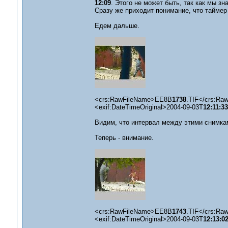
12:09
. Этого не может быть, так как мы зн
Сразу же приходит понимание, что таймер 
Едем дальше.
<crs:RawFileName>EE8B
1738
.TIF</crs:Ra
<exif:DateTimeOriginal>2004-09-03T
12:11:33
Видим, что интервал между этими снимкам
Теперь - внимание.
<crs:RawFileName>EE8B
1743
.TIF</crs:Ra
<exif:DateTimeOriginal>2004-09-03T
12:13:0