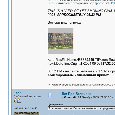
http://dimapics.com/gallery.php?photo_id=1
THIS IS A VIEW OF YET SMOKING GYM,
2004,
APPROXIMATELY 06.32 PM
Вот оригинал снимка:
<crs:RawFileName>EE8B
1949
.TIF</crs:Ra
<exif:DateTimeOriginal>2004-09-03T
17:32:3
06.32 PM - на сайте Белякова и 17:32 в ор
Конспирологам - пламенный привет.
«
Последнее редактирование: 05 Октября 2009, 17
Leon
Re: Про Белякова
Глобальный модератор
«
Ответ #8 :
04 Октября 2009, 21:36:38 »
Offline
Цитировать
Сообщений: 6,482
То есть неточности Белякова умножаются придумкам