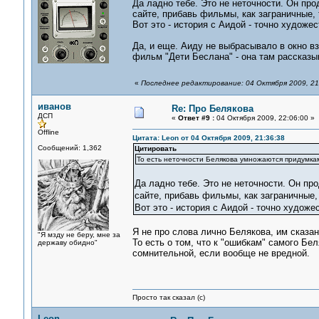
Да ладно тебе. Это не неточности. Он про
сайте, прибавь фильмы, как заграничные, 
Вот это - история с Аидой - точно художес
Да, и еще. Аиду не выбрасывало в окно в
фильм "Дети Беслана" - она там рассказы
«
Последнее редактирование: 04 Октября 2009, 21
иванов
Re: Про Белякова
ДСП
«
Ответ #9 :
04 Октября 2009, 22:06:00 »
Offline
Цитата: Leon от 04 Октября 2009, 21:36:38
Сообщений: 1,362
Цитировать
То есть неточности Белякова умножаются придумка
Да ладно тебе. Это не неточности. Он пр
сайте, прибавь фильмы, как заграничные, 
Вот это - история с Аидой - точно художе
Я не про слова лично Белякова, им сказан
"Я мзду не беру, мне за
То есть о том, что к "ошибкам" самого Бе
державу обидно"
сомнительной, если вообще не вредной.
Просто так сказал (с)
Leon