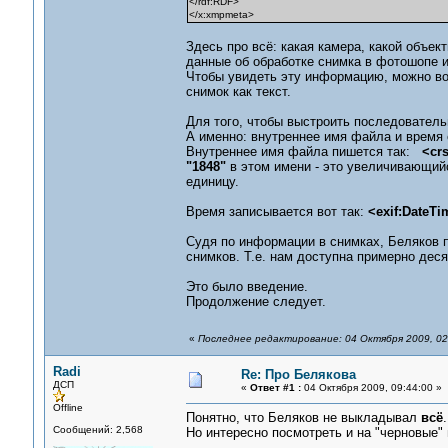
</rdf:RDF>
</x:xmpmeta>
Здесь про всё: какая камера, какой объек
данные об обработке снимка в фотошопе и
Чтобы увидеть эту информацию, можно во
снимок как текст.
Для того, чтобы выстроить последователь
А именно: внутреннее имя файла и время 
Внутреннее имя файла пишется так:
<cr
"1848"
в этом имени - это увеличивающийс
единицу.
Время записывается вот так:
<exif:DateTi
Судя по информации в снимках, Беляков 
снимков. Т.е. нам доступна примерно деся
Это было введение.
Продолжение следует.
«
Последнее редактирование: 04 Октября 2009, 02
Radi
Re: Про Белякова
ДСП
«
Ответ #1 :
04 Октября 2009, 09:44:00 »
Offline
Понятно, что Беляков не выкладывал
всё
.
Сообщений: 2,568
Но интересно посмотреть и на "черновые" 