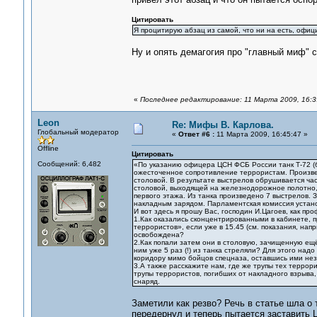
Цитировать
Я процитирую абзац из самой, что ни на есть, офиц
Ну и опять демагогия про "главный миф" 
«
Последнее редактирование: 11 Марта 2009, 16:3
Leon
Re: Мифы В. Карлова.
Глобальный модератор
«
Ответ #6 :
11 Марта 2009, 16:45:47 »
Offline
Цитировать
Сообщений: 6,482
«По указанию офицера ЦСН ФСБ России танк Т-72 (б
ожесточенное сопротивление террористам. Произве
столовой. В результате выстрелов обрушивается ча
столовой, выходящей на железнодорожное полотно,
первого этажа. Из танка произведено 7 выстрелов.
накладным зарядом. Парламентская комиссия устано
И вот здесь я прошу Вас, господин И.Цагоев, как п
1.Как оказались сконцентрированными в кабинете,
террористов», если уже в 15.45 (см. показания, н
освобождена?
2.Как попали затем они в столовую, зачищенную ещё
ним уже 5 раз (!) из танка стреляли? Для этого над
коридору мимо бойцов спецназа, оставшись ими не
3.А также расскажите нам, где же трупы тех террор
трупы террористов, погибших от накладного взрыва
снаряд.
Заметили как резво? Речь в статье шла о 
передернул и теперь пытается заставить Ц