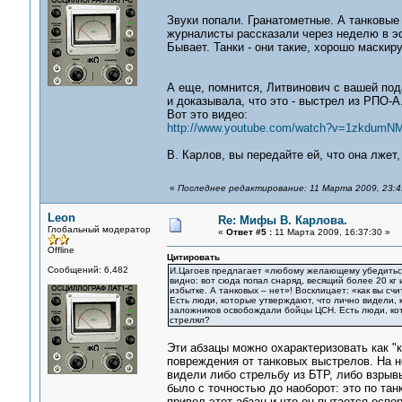
Звуки попали. Гранатометные. А танковые 
журналисты рассказали через неделю в эфи
Бывает. Танки - они такие, хорошо маскир
А еще, помнится, Литвинович с вашей по
и доказывала, что это - выстрел из РПО-А
Вот это видео:
http://www.youtube.com/watch?v=1zkdumN
В. Карлов, вы передайте ей, что она лжет
«
Последнее редактирование: 11 Марта 2009, 23:4
Leon
Re: Мифы В. Карлова.
Глобальный модератор
«
Ответ #5 :
11 Марта 2009, 16:37:30 »
Offline
Цитировать
Сообщений: 6,482
И.Цагоев предлагает «любому желающему убедиться в
видно: вот сюда попал снаряд, весящий более 20 кг 
избытке. А танковых – нет»! Восклицает: «как вы сч
Есть люди, которые утверждают, что лично видели, к
заложников освобождали бойцы ЦСН. Есть люди, кото
стрелял?
Эти абзацы можно охарактеризовать как "к
повреждения от танковых выстрелов. На не
видели либо стрельбу из БТР, либо взрыв
было с точностью до наоборот: это по та
привел этот абзац и что он пытается оспор