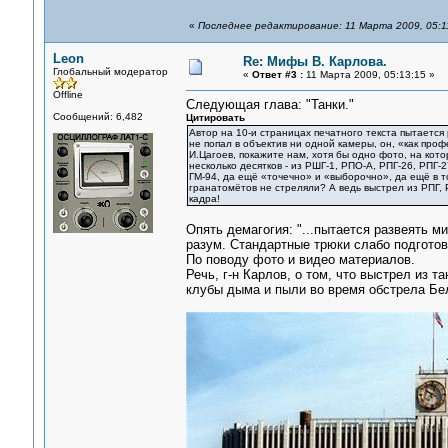
«
Последнее редактирование: 11 Марта 2009, 05:1
Leon
Re: Мифы В. Карлова.
Глобальный модератор
«
Ответ #3 :
11 Марта 2009, 05:13:15 »
Offline
Следующая глава: "Танки."
Сообщений: 6,482
Цитировать
Автор на 10-и страницах печатного текста пытает
не попал в объектив ни одной камеры, он, «как про
И.Цагоев, покажите нам, хотя бы одно фото, на кот
несколько десятков - из РШГ-1, РПО-А, РПГ-26, РПГ-
ГМ-94, да ещё «точечно» и «выборочно», да ещё в то
гранатомётов не стреляли? А ведь выстрел из РПГ, 
кадра!
Опять демагогия: "...пытается развеять ми
разум. Стандартные трюки слабо подготов
По поводу фото и видео материалов.
Речь, г-н Карлов, о том, что выстрел из т
клубы дыма и пыли во время обстрела Бел