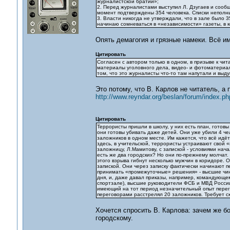
журналистской братии»;
2. Перед журналистами выступил Л. Дзугаев и сооб
момент подтверждены 354 человека. Списки неполные
3. Власти никогда не утверждали, что в зале было 
начинаю сомневаться в «независимости» газеты, в к
Опять демагогия и грязные намеки. Всё им
Цитировать
Согласен с автором только в одном, в призыве к ч
материалы уголовного дела, видео- и фотоматериала
том, что это журналисты что-то там напутали и вы
Это потому, что В. Карлов не читатель, а 
http://www.reyndar.org/beslan/forum/index.ph
Цитировать
Террористы пришли в школу, у них есть план, готовы
они готовы убивать даже детей. Они уже убили 4 че
заложников в одном месте. Им кажется, что всё идёт
здесь, в учительской, террористы устраивают свой «
заложницу, Л.Мамитову, с запиской - условиями нач
есть же два городских? Но они по-прежнему молчат
этого взрыва гибнут несколько мужчин в коридоре.
запиской. Они через записку фактически начинают пе
принимать «промежуточные» решения» - высшие чи
дня, и, даже давал приказы, например, командующем
спортзале), высшие руководители ФСБ и МВД России,
имеющий на тот период незначительный опыт перегов
переговорами расстрелял 20 заложников. Требует с
Хочется спросить В. Карлова: зачем же б
городскому.