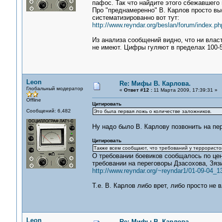
пафос. Так что найдите этого сбежавшего 
Про "преднамеренно" В. Карлов просто вы
систематизированно вот тут:
http://www.reyndar.org/beslan/forum/index.ph
Из анализа сообщений видно, что ни влас
не имеют. Цифры гуляют в пределах 100-5
Leon
Re: Мифы В. Карлова.
Глобальный модератор
«
Ответ #12 :
11 Марта 2009, 17:39:31 »
Offline
Цитировать
Сообщений: 6,482
Это была первая ложь о количестве заложников.
Ну надо было В. Карлову позвонить на пе
Цитировать
Также всем сообщают, что требований у террористо
О требовании боевиков сообщалось по цен
требовании на переговоры Дзасохова, Зяз
http://www.reyndar.org/~reyndar1/01-09-04_1
Т.е. В. Карлов либо врет, либо просто не
Leon
Re: Мифы В. Карлова.