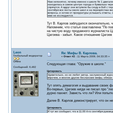
Нам непонятно, почему именно к школе № 1 двигалис
находилась в самом центре города и буквально чер
спрячутся. А вдруг они вступили бы сходу в бой с т
сентября все посты около школ и на перекрёстках в
вопросы, и хотим от прокуратуры услышать ответы, 
ими не исследуются.
Тут В. Карлов заблудился окончательно, ч
Напомним, что статья озаглавлена "По по
на чистую воду продажного журналиста Цаг
Цагоева - забыл. Какое отношение Цагоев 
Leon
Re: Мифы В. Карлова.
Глобальный модератор
«
Ответ #2 :
11 Марта 2009, 04:33:35 »
Offline
Следующая глава: "Оружие в школе."
Сообщений: 6,482
Цитировать
Удивительно, но не любит автор, заслуженный журн
впрочем, и многие другие бесланские мифы, обязан
Тут опять демагогия и выдавание своих ф
Во-первых, Цагоев нигде не писал про "л
дурно пахнет. Зависть что ли? Или попытк
Далее В. Карлов демонстрирует, что он не
Цитировать
И тут же сообщает, что в 11.00 4-го сентября руко