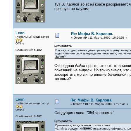
Тут В. Карлов во всей красе раскрывается 
срочную не служил.
Leon
Re: Мифы В. Карлова.
Глобальный модератор
«
Ответ #9 :
11 Марта 2009, 16:59:58 »
Offline
Цитировать
Сообщений: 6,482
И прокуратура должна дать правовую оценку этому. 
года изменил свои предыдущие показания, после че
Зачем?
Очередная байка про то, что кто-то измен
показаний не видели. Но точно знают, что
засекретить могли по вполне банальной 
танками?
Leon
Re: Мифы В. Карлова.
Глобальный модератор
«
Ответ #10 :
11 Марта 2009, 17:25:41 »
Offline
Следущая глава: "354 человека."
Сообщений: 6,482
Цитировать
Признаюсь, когда я читаю такие слова:
«1. Миф рожден ИМЕННО искажением официальных ф