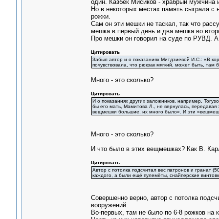
один. Казбек Мисиков - храбрый мужчина и
Но в некоторых местах память сыграла с 
рожки.
Сам он эти мешки не таскал, так что расс
мешка в первый день и два мешка во второ
Про мешки он говорил на суде по РУВД. А
Цитировать
Забыл автор и о показаниях Митдзиевой И.С.: «В ко
почувствовала, что рюкзак мягкий, может быть, там 
Много - это сколько?
Цитировать
И о показаниях других заложников, например, Тогуз
бы его мать, Мамитова Л., не вернулась, передавая
вещмешки большие, их много было». И эти «вещмешк
Много - это сколько?
И что было в этих вещмешках? Как В. Карл
Цитировать
Автор с потолка подсчитал вес патронов и гранат (50
каждого, а были ещё пулемёты, снайперские винтовк
Совершенно верно, автор с потолка подсчи
вооружений.
Во-первых, там не было по 6-8 рожков на 