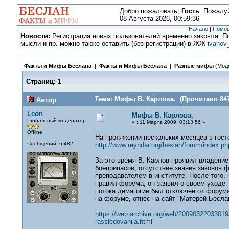
Добро пожаловать,
Гость
. Пожалу
08 Августа 2026, 00:59:36
Начало
|
Помо
Новости:
Регистрация новых пользователей временно закрыта. По
мысли и пр. можно также оставить (без регистрации) в ЖЖ
ivanov
Факты и Мифы Беслана
|
Факты и Мифы Беслана
|
Разные мифы
(Мод
Страниц:
1
Тема: Мифы В. Карлова. (Прочитано 847
Автор
Leon
Мифы В. Карлова.
Глобальный модератор
«
:
11 Марта 2009, 03:13:56 »
Offline
На протяжении нескольких месяцев в гост
Сообщений: 6,482
http://www.reyndar.org/beslan/forum/index.ph
За это время В. Карлов проявил владение
боеприпасов, отсутствие знания законов 
преподавателем в институте. После того,
правил форума, он заявил о своем уходе.
потока демагогии был отключен от форума
на форуме, отнес на сайт "Матерей Бесла
https://web.archive.org/web/20090322033019/
rassledovanija.html