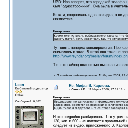
UPD: Ира говорит, что городской телефон
был "односторонним". Она была в учитель
Кстати, взорвалась одна шахидка, а не дв
библиотеке.
Цитировать
Кроме того, из школы выбрасывается кассета. Что 
кассету пустой, хотя, может быть так, что эту кассе
Тут опять поперла конспирология. Про кас
снималось в зале. В штаб она тоже не поп
http://www.reyndar.org/beslan/forum/index.ph
Т.е. этот абзац полностью высосан из пал
«
Последнее редактирование: 11 Марта 2009, 23:4
Leon
Re: Мифы В. Карлова.
Глобальный модератор
«
Ответ #11 :
11 Марта 2009, 17:31:18 »
Offline
Цитировать
Сообщений: 6,482
Преднамеренно занижается информация о количеств
заложников, несмотря на показания о количестве за
К.Дзантиева и Л.Дзугаева 1-го сентября сообщают о 
И это подробно разбиралось. 1-го утром н
120, как и 600 - не являются правильной 
следует из видео, приложенного В. Карло