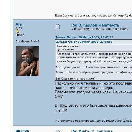
Если бы у меня были казаки, я завоевал бы мир (с) Н
Ars
Re: В. Карлов и матчасть
ДСП
«
Ответ #22 :
30 Июля 2009, 23:51:32 »
Offline
Цитата: Radi от 30 Июля 2009, 23:47:39
Сообщений: 442
Цитата: Ars от 30 Июля 2009, 23:35:58
Там же и он же:
Цитировать
Обстрел из гранатомётов и огнемётов по школе (и 
гранатомёта чётко слышен на видео прокуратуры в 
Что за "видео прокуратуры"? Их есть у нас в студи
Арс, да ладно те... О чём ты спрашиваешь? Если бы
А так... Сказано - порождение бредней около(квази
ЗЫ Они там что, все такие?
Насколько уж я терпимый, но это последн
видео с дуплетом или досвидос.
Потому что это уже через край. Не какой-
СМИ.
В. Карлов, или это был закрытый киносеа
звуком.
«
Последнее редактирование: 30 Июля 2009, 23:55:
иванов
Re: Мифы В. Карлова.