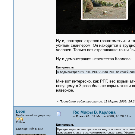
Ну и, повторю: стрелок-гранатометчик и т
убитым снайпером. Он находится в трудно
человек. Только вот стреляющие танки "в
Ну и демонстрация невежества Карлова:
Цитировать
А ведь выстрел из РПГ, РПО-А или РШГ по своей сил
Мне вот интересно, как РПГ, вес взрывчатк
несущему в 3 раза больше взрывчатки и в
наверное.
«
Последнее редактирование: 11 Марта 2009, 16:2
Leon
Re: Мифы В. Карлова.
Глобальный модератор
«
Ответ #4 :
11 Марта 2009, 16:29:41 »
Offline
Цитировать
Сообщений: 6,482
Правда звуки от выстрелов «в кадр» попали, при это
призывает спасать заложников из спортзала. Уверен