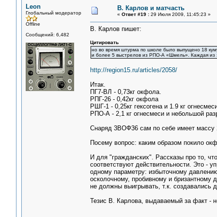
Leon
В. Карлов и матчасть
Глобальный модератор
«
Ответ #19 :
29 Июля 2009, 11:45:23 »
Offline
В. Карлов пишет:
Сообщений: 6,482
Цитировать
но во время штурма по школе было выпущено 18 кумул
и более 5 выстрелов из РПО-А «Шмель». Каждая из э
http://region15.ru/articles/2058/
Итак.
ПГ7-ВЛ - 0,73кг окфола.
РПГ-26 - 0,42кг окфола
РШГ-1 - 0,25кг гексогена и 1.9 кг огнесмеси
РПО-А - 2,1 кг огнесмеси и небольшой раз
Снаряд 3ВОФ36 сам по себе имеет массу 23
Посему вопрос: каким образом покило окфо
И для "гражданских". Рассказы про то, чт
соответствуют действительности. Это - у
одному параметру: избыточному давлению
осколочному, пробивному и бризантному д
не должны выигрывать, т.к. создавались д
Тезис В. Карлова, выдаваемый за факт - н