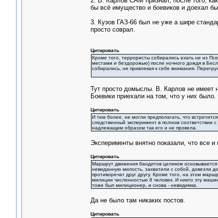
2. В. Карлов САМ признал, после того, ка
бы всё имущество и боевиков и доехал бы
3. Кузов ГАЗ-66 был не уже а шире станда
просто соврал.
Цитировать
Кроме того, террористы собирались ехать не из Псе
местами и бездорожью) после ночного дождя в Бесла
собирались, не привлекая к себе внимания. Перегру
Тут просто домыслы. В. Карлов не имеет н
Боевики приехали на том, что у них было. 
Цитировать
И тем более, не могли предполагать, что встретитс
следственный эксперимент в полном соответствии с 
надлежащим образом так его и не провела.
Эксперименты внятно показали, что все и 
Цитировать
Маршрут движения бандитов целиком основывается 
невиданную милость, захватили с собой, довезли до
противоречат друг другу. Кроме того, на этом маршру
милиции численностью 8 человек. И никто эту машин
тоже был милиционер, и снова - невидимка.
Да не было там никаких постов.
Цитировать