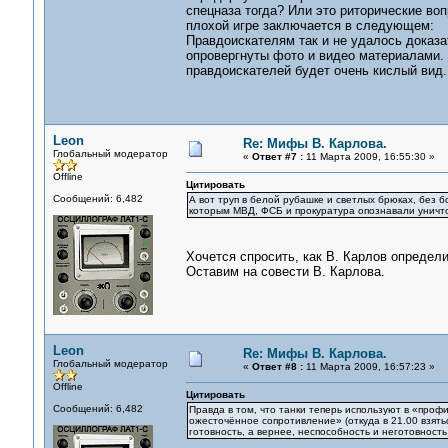
спецназа тогда? Или это риторические во
плохой игре заключается в следующем:
Правдоискателям так и не удалось доказа
опровергнуты фото и видео материалами. Н
правдоискателей будет очень кислый вид.
Leon
Re: Мифы В. Карлова.
Глобальный модератор
«
Ответ #7 :
11 Марта 2009, 16:55:30 »
Offline
Цитировать
Сообщений: 6,482
А вот труп в белой рубашке и светлых брюках, без 
которым МВД, ФСБ и прокуратура опознавали уничто
Хочется спросить, как В. Карлов определи
Оставим на совести В. Карлова.
Leon
Re: Мифы В. Карлова.
Глобальный модератор
«
Ответ #8 :
11 Марта 2009, 16:57:23 »
Offline
Цитировать
Сообщений: 6,482
Правда в том, что танки теперь используют в «проф
ожесточённое сопротивление» (откуда в 21.00 взять
готовность, а вернее, неспособность и неготовнос