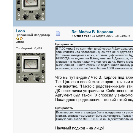
Leon
Re: Мифы В. Карлова.
Глобальный модератор
«
Ответ #15 :
11 Марта 2009, 18:04:53 »
Offline
Цитировать
Сообщений: 6,482
В 7.00 утра 2-го сентября штаб через Л.Дзугаева со
этих списках 354 человека». Днём тот же Л.Дзугаев с
Это была заведомая ложь, но этой цифры власти буд
НИКОГДА не видел, ни В.Андреев, ни А.Дзасохов, ни
списков и в материалах уголовного дела. Никто с р
выясненным – никто списки не видел, никто никому 
признает, что в школе было более 1000 заложников.
Что мы тут видим? Что В. Карлов под тяже
Т.е. Цагоев в своей статье прав - точным
- не понятно. "Никто с родственниками эти
ДК переклички устраивали. Собственно, об
Аргумент был такой: "я спросил у знакомо
Последнее предложение - легкий такой под
Цитировать
Есть версия, что эта цифра была придумана из расчёт
считал, сколько там может быть заложников. Только 
Получалось около 900 - 1000. А их, в действительнос
Научный подход - на лицо!