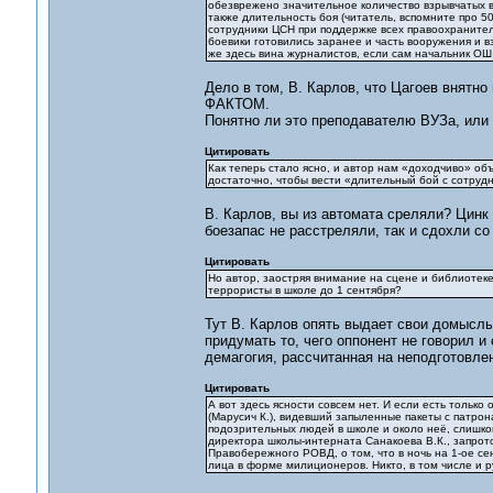
обезврежено значительное количество взрывчатых в
также длительность боя (читатель, вспомните про 50
сотрудники ЦСН при поддержке всех правоохранитель
боевики готовились заранее и часть вооружения и в
же здесь вина журналистов, если сам начальник ОШ 
Дело в том, В. Карлов, что Цагоев внятн
ФАКТОМ.
Понятно ли это преподавателю ВУЗа, или 
Цитировать
Как теперь стало ясно, и автор нам «доходчиво» объ
достаточно, чтобы вести «длительный бой с сотруд
В. Карлов, вы из автомата среляли? Цинк 
боезапас не расстреляли, так и сдохли с
Цитировать
Но автор, заостряя внимание на сцене и библиотеке
террористы в школе до 1 сентября?
Тут В. Карлов опять выдает свои домыслы
придумать то, чего оппонент не говорил и
демагогия, рассчитанная на неподготовлен
Цитировать
А вот здесь ясности совсем нет. И если есть только
(Марусич К.), видевший запыленные пакеты с патрон
подозрительных людей в школе и около неё, слишком
директора школы-интерната Санакоева В.К., запро
Правобережного РОВД, о том, что в ночь на 1-ое с
лица в форме милиционеров. Никто, в том числе и р