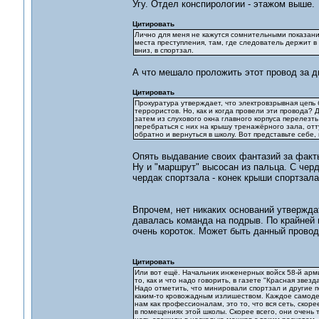
Угу. Отдел конспирологии - этажом выше.
Цитировать
Лично для меня не кажутся сомнительными показания
места преступления, там, где следователь держит в 
вниз, в спортзал.
А что мешало проложить этот провод за д
Цитировать
Прокуратура утверждает, что электровзрывная цепь 
террористов. Но, как и когда провели эти провода? 
затем из слухового окна главного корпуса перелезть
перебраться с них на крышу тренажёрного зала, отту
обратно и вернуться в школу. Вот представьте себе, 
Опять выдавание своих фантазий за факты
Ну и "маршрут" высосан из пальца. С чер
чердак спортзала - конек крыши спортзал
Впрочем, нет никаких оснований утвержда
давалась команда на подрыв. По крайней м
очень короток. Может быть данный прово
Цитировать
Или вот ещё. Начальник инженерных войск 58-й арми
то, как и что надо говорить, в газете "Красная звезда
Надо отметить, что минировали спортзал и другие 
каким-то кровожадным излишеством. Каждое самодел
нам как профессионалам, это то, что вся сеть, скоре
в помещениях этой школы. Скорее всего, они очень