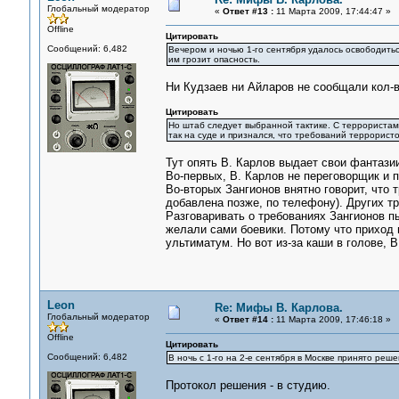
Глобальный модератор
«
Ответ #13 :
11 Марта 2009, 17:44:47 »
Offline
Цитировать
Сообщений: 6,482
Вечером и ночью 1-го сентября удалось освободитьс
им грозит опасность.
Ни Кудзаев ни Айларов не сообщали кол-в
Цитировать
Но штаб следует выбранной тактике. С террористам
так на суде и признался, что требований террористо
Тут опять В. Карлов выдает свои фантази
Во-первых, В. Карлов не переговорщик и по
Во-вторых Зангионов внятно говорит, что
добавлена позже, по телефону). Других т
Разговаривать о требованиях Зангионов пы
желали сами боевики. Потому что приход 
ультиматум. Но вот из-за каши в голове, В
Leon
Re: Мифы В. Карлова.
Глобальный модератор
«
Ответ #14 :
11 Марта 2009, 17:46:18 »
Offline
Цитировать
Сообщений: 6,482
В ночь с 1-го на 2-е сентября в Москве принято реш
Протокол решения - в студию.