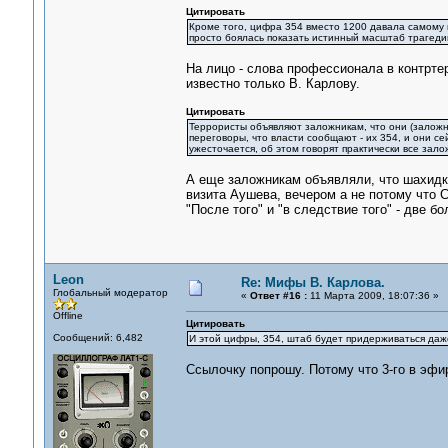
Цитировать
Кроме того, цифра 354 вместо 1200 давала самому ш
просто боялась показать истинный масштаб трагеди
На лицо - слова профессионала в контрте
известно только В. Карлову.
Цитировать
Террористы объявляют заложникам, что они (заложни
переговоры, что власти сообщают - их 354, и они се
ужесточается, об этом говорят практически все зал
А еще заложникам объявляли, что шахидку
визита Аушева, вечером а не потому что 
"После того" и "в следствие того" - две б
Leon
Re: Мифы В. Карлова.
Глобальный модератор
«
Ответ #16 :
11 Марта 2009, 18:07:36 »
Offline
Цитировать
Сообщений: 6,482
И этой цифры, 354, штаб будет придерживаться даже
Ссылочку попрошу. Потому что 3-го в эфи