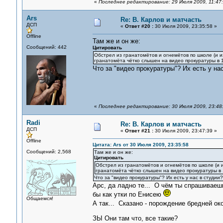
«
Последнее редактирование: 29 Июля 2009, 11:47
Ars
Re: В. Карлов и матчасть
ДСП
«
Ответ #20 :
30 Июля 2009, 23:35:58 »
Offline
Там же и он же:
Сообщений: 442
Цитировать
Обстрел из гранатомётов и огнемётов по школе (и и
гранатомёта чётко слышен на видео прокуратуры в 13
Что за "видео прокуратуры"? Их есть у на
«
Последнее редактирование: 30 Июля 2009, 23:48:
Radi
Re: В. Карлов и матчасть
ДСП
«
Ответ #21 :
30 Июля 2009, 23:47:39 »
Offline
Цитата: Ars от 30 Июля 2009, 23:35:58
Сообщений: 2,568
Там же и он же:
Цитировать
Обстрел из гранатомётов и огнемётов по школе (и и
гранатомёта чётко слышен на видео прокуратуры в 1
Что за "видео прокуратуры"? Их есть у нас в студии
Арс, да ладно те... О чём ты спрашиваеш
бы как утки по Енисею
Общаемся!
А так... Сказано - порождение бредней о
ЗЫ Они там что, все такие?