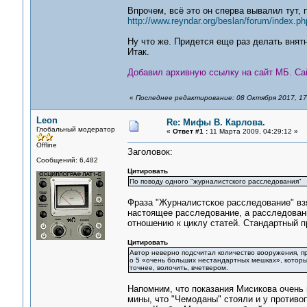
Впрочем, всё это он сперва вывалил тут, 
http://www.reyndar.org/beslan/forum/index.ph
Ну что же. Придется еще раз делать внят
Итак.
Добавил архивную ссылку на сайт МБ. Сайт
«
Последнее редактирование: 08 Октября 2017, 17:
Leon
Re: Мифы В. Карлова.
Глобальный модератор
«
Ответ #1 :
11 Марта 2009, 04:29:12 »
Offline
Заголовок:
Сообщений: 6,482
Цитировать
По поводу одного "журналистского расследования"
Фраза "Журналистское расследование" взят
настоящее расследование, а расследование
отношению к циклу статей. Стандартный пр
Цитировать
Автор неверно подсчитал количество вооружения, пр
о 5 «очень больших нестандартных мешках», которые
точнее, волочить, вчетвером.
Напомним, что показания Мисикова очень 
мины, что "Чемоданы" стояли и у противоп