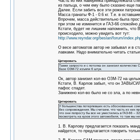
Часть из них наверняка принадлежала спец
из пальца, о чем ему было сказано еще па
Далее. Если забить все эти рожки патрона
Масса гранаты Ф-1 - 0.6 кг. Т.е. в оставши
Впрочем, масса действительно была просто
при этом не изменится и ГАЗ-66 спокойно д
Кстати, будет не лишним напомнить, что 
происходило, можно увидеть вот тут:
http://www.reyndar.org/beslan/forum/index.
О весе автоматов автор не забывал и в с
лавками. Надо внимательно читать статьи,
Цитировать
Также запросто и с потолка он занизил количество 
базе ОЗМ-72 изъяли 6 штук.
Ок, автор занизил кол-во ОЗМ-72 на целых
Кстати, В. Карлов забыл, что он ЗАВЫСИЛ
пафос спадет.
Занижено кол-во было не со зла, а по нев
Цитировать
У большинства потерпевших есть обоснованные сомн
без сопровождения. Мы считаем, что часть из них п
что они попросту бы все не уместились в ГАЗ-66 – 
посмотреть на кузов этого автомобиля, то там мы н
1. В. Карлову предлагается показать манд
найдется, то предлагается говорить тольк