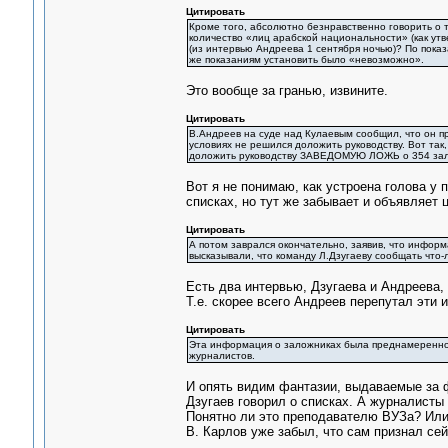
Цитировать
Кроме того, абсолютно безнравственно говорить о т
количество «лиц арабской национальности» (как утв
(из интервью Андреева 1 сентября ночью)? По пока
же показаниям установить было «невозможно».
Это вообще за гранью, извините.
Цитировать
В.Андреев на суде над Кулаевым сообщил, что он пр
условиях не решился доложить руководству. Вот так, 
доложить руководству ЗАВЕДОМУЮ ЛОЖЬ о 354 зало
Вот я не понимаю, как устроена голова у
списках, но тут же забывает и объявляет
Цитировать
А потом заврался окончательно, заявив, что информ
высказывали, что команду Л.Дзугаеву сообщать что-л
Есть два интервью, Дзугаева и Андреева, 
Т.е. скорее всего Андреев перепутал эти 
Цитировать
Эта информация о заложниках была преднамеренной
журналистов.
И опять видим фантазии, выдаваемые за ф
Дзугаев говорил о списках. А журналисты 
Понятно ли это преподавателю ВУЗа? Или
В. Карлов уже забыл, что сам признал сей