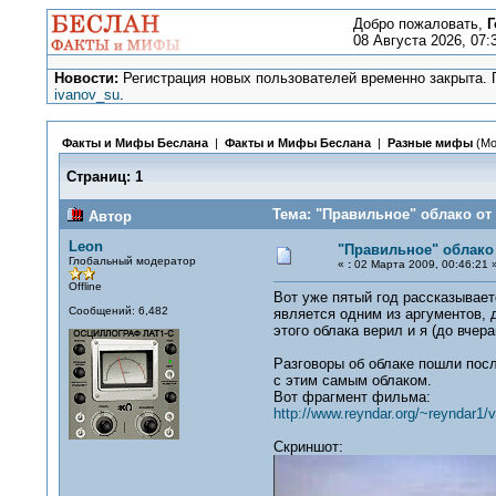
Добро пожаловать,
Г
08 Августа 2026, 07:
Новости:
Регистрация новых пользователей временно закрыта. П
ivanov_su
.
Факты и Мифы Беслана
|
Факты и Мифы Беслана
|
Разные мифы
(Мо
Страниц:
1
Тема: "Правильное" облако от 
Автор
Leon
"Правильное" облако 
Глобальный модератор
«
:
02 Марта 2009, 00:46:21 
Offline
Вот уже пятый год рассказывает
Сообщений: 6,482
является одним из аргументов, 
этого облака верил и я (до вчер
Разговоры об облаке пошли посл
с этим самым облаком.
Вот фрагмент фильма:
http://www.reyndar.org/~reyndar1/v
Скриншот: