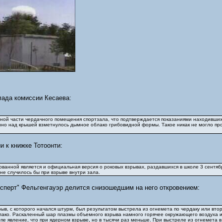
лада комиссии Кесаева:
ой части чердачного помещения спортзала, что подтверждается показаниями находившихся
нно над крышей взметнулось дымное облако грибовидной формы. Такое никак не могло про
и к книжке Тотоонти:
ванной является и официальная версия о роковых взрывах, раздавшихся в школе 3 сентябр
не случилось бы при взрыве внутри зала.
сперт" Фельгенгауэр делится снизошедшим на него откровением:
ыв, с которого начался штурм, был результатом выстрела из огнемета по чердаку или вто
ко. Раскаленный шар плазмы объемного взрыва намного горячее окружающего воздуха и в
ипе явление, что при ядерном взрыве, но в тысячи раз меньше. При выстреле из огнемета 