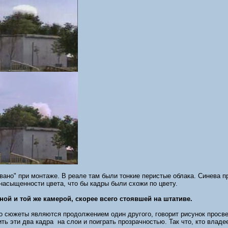
ано" при монтаже. В реале там были тонкие перистые облака. Синева пр
насыщенности цвета, что бы кадры были схожи по цвету.
ной и той же камерой, скорее всего стоявшей на штативе.
то сюжеты являются продолжением один другого, говорит рисунок просве
ь эти два кадра на слои и поиграть прозрачностью. Так что, кто владе