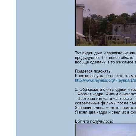
Тут виден дым и зарождение еще
предыдущее. Т.е. новое облако -
вообще сделаны в то же самое в
Придется пояснять.
Раскадровку данного сюжета мож
http://www.reyndar.org/~reyndar1/o
1. Оба сюжета сняты одной и то
- Формат кадра. Фильм снималс
- Цветовая гамма, в частности 
современные фильмы после съем
Значение слова можете посмотр
Я взял два кадра и свел их в ф
Вот что получилось: