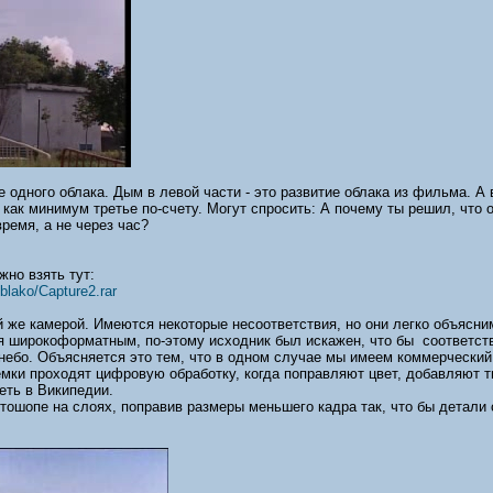
 одного облака. Дым в левой части - это развитие облака из фильма. А 
 как минимум третье по-счету. Могут спросить: А почему ты решил, что о
ремя, а не через час?
но взять тут:
blako/Capture2.rar
й же камерой. Имеются некоторые несоответствия, но они легко объясни
я широкоформатным, по-этому исходник был искажен, что бы соответств
- небо. Объясняется это тем, что в одном случае мы имеем коммерческий
ки проходят цифровую обработку, когда поправляют цвет, добавляют ти
еть в Википедии.
отошопе на слоях, поправив размеры меньшего кадра так, что бы детали 