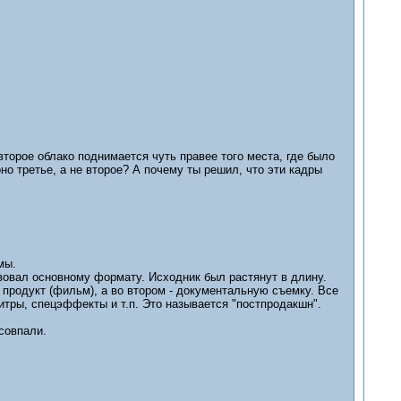
второе облако поднимается чуть правее того места, где было
но третье, а не второе? А почему ты решил, что эти кадры
мы.
овал основному формату. Исходник был растянут в длину.
 продукт (фильм), а во втором - документальную съемку. Все
тры, спецэффекты и т.п. Это называется "постпродакшн".
совпали.