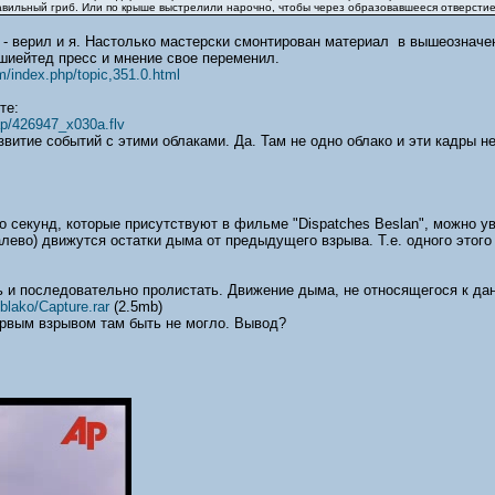
авильный гриб. Или по крыше выстрелили нарочно, чтобы через образовавшееся отверстие
о - верил и я. Настолько мастерски смонтирован материал в вышеозначе
шиейтед пресс и мнение свое переменил.
m/index.php/topic,351.0.html
те:
ap/426947_x030a.flv
азвитие событий с этими облаками. Да. Там не одно облако и эти кадры 
о секунд, которые присутствуют в фильме "Dispatches Beslan", можно у
лево) движутся остатки дыма от предыдущего взрыва. Т.е. одного этого
ь и последовательно пролистать. Движение дыма, не относящегося к дан
blako/Capture.rar
(2.5mb)
ервым взрывом там быть не могло. Вывод?