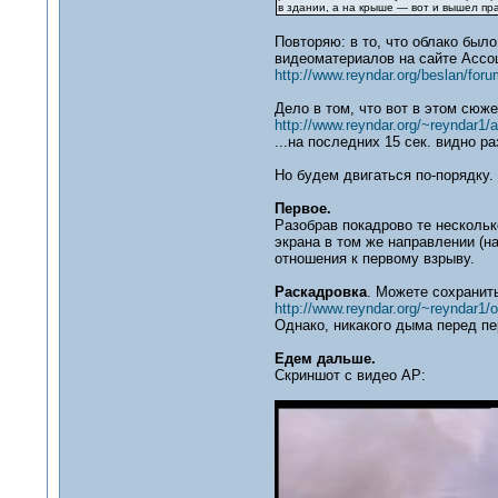
в здании, а на крыше — вот и вышел пр
Повторяю: в то, что облако был
видеоматериалов на сайте Ассо
http://www.reyndar.org/beslan/foru
Дело в том, что вот в этом сюже
http://www.reyndar.org/~reyndar1/
...на последних 15 сек. видно р
Но будем двигаться по-порядку.
Первое.
Разобрав покадрово те нескольк
экрана в том же направлении (на
отношения к первому взрыву.
Раскадровка
. Можете сохранит
http://www.reyndar.org/~reyndar1/o
Однако, никакого дыма перед п
Едем дальше.
Скриншот с видео AP: