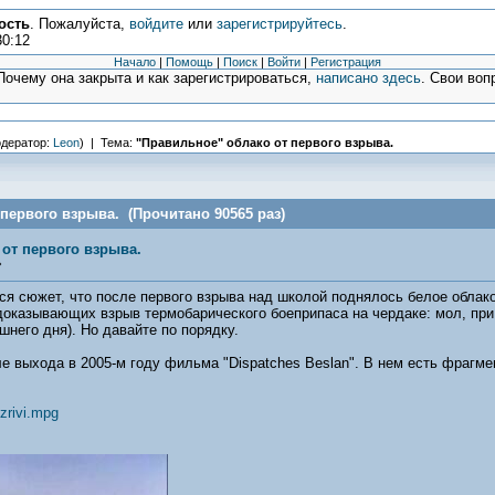
ость
. Пожалуйста,
войдите
или
зарегистрируйтесь
.
30:12
Начало
|
Помощь
|
Поиск
|
Войти
|
Регистрация
очему она закрыта и как зарегистрироваться,
написано здесь
. Свои воп
дератор:
Leon
) | Тема:
"Правильное" облако от первого взрыва.
первого взрыва. (Прочитано 90565 раз)
от первого взрыва.
»
ся сюжет, что после первого взрыва над школой поднялось белое облак
доказывающих взрыв термобарического боеприпаса на чердаке: мол, при 
ашнего дня). Но давайте по порядку.
е выхода в 2005-м году фильма "Dispatches Beslan". В нем есть фрагм
zrivi.mpg