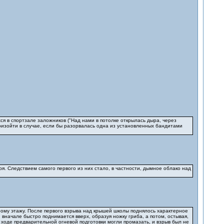
 в спортзале заложников ("Над нами в потолке открылась дыра, через
изойти в случае, если бы разорвалась одна из установленных бандитами
я. Следствием самого первого из них стало, в частности, дымное облако над
рому этажу. После первого взрыва над крышей школы поднялось характерное
начале быстро поднимается вверх, образуя ножку гриба, а потом, остывая,
в ходе предварительной огневой подготовки могли промазать, и взрыв был не