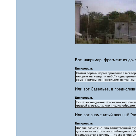
Вот, например, фрагмент из док
Цитировать
Самый первый взрыв произошел в северн
которую мы увидели небо"); одновреме
бомб. Причем, по нескольким причинам.
Или вот Савельев, в предислови
Цитировать
Такой же надуманной и ничем не обосно
крышей спортзала, что никоим образом 
Или вот знаменитый военный "эк
Цитировать
Вполне возможно, что таинственный взр
для огнемета «Шмель» грибовидное обла
расползается в шляпку — то же в принц