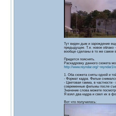
Тут виден дым и зарождение еще
предыдущее. Т.е. новое облако -
вообще сделаны в то же самое в
Придется пояснять.
Раскадровку данного сюжета мож
http://www.reyndar.org/~reyndar1/o
1. Оба сюжета сняты одной и то
- Формат кадра. Фильм снималс
- Цветовая гамма, в частности 
современные фильмы после съем
Значение слова можете посмотр
Я взял два кадра и свел их в ф
Вот что получилось: