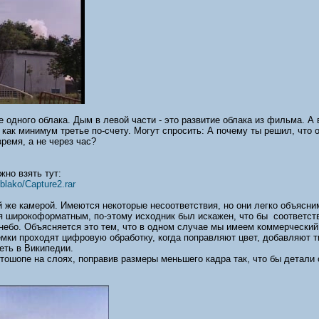
 одного облака. Дым в левой части - это развитие облака из фильма. А 
 как минимум третье по-счету. Могут спросить: А почему ты решил, что о
ремя, а не через час?
но взять тут:
blako/Capture2.rar
й же камерой. Имеются некоторые несоответствия, но они легко объясни
я широкоформатным, по-этому исходник был искажен, что бы соответств
- небо. Объясняется это тем, что в одном случае мы имеем коммерческий
ки проходят цифровую обработку, когда поправляют цвет, добавляют ти
еть в Википедии.
отошопе на слоях, поправив размеры меньшего кадра так, что бы детали 