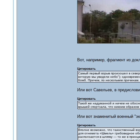
Вот, например, фрагмент из док
Цитировать
Самый первый взрыв произошел в северн
которую мы увидели небо"); одновреме
бомб. Причем, по нескольким причинам.
Или вот Савельев, в предислови
Цитировать
Такой же надуманной и ничем не обосно
крышей спортзала, что никоим образом 
Или вот знаменитый военный "эк
Цитировать
Вполне возможно, что таинственный взр
для огнемета «Шмель» грибовидное обла
расползается в шляпку — то же в принц