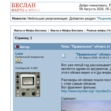
Добро пожаловать,
Г
08 Августа 2026, 05:
Новости:
Небольшая реорганизация. Добавлен раздел
"Рецензи
Факты и Мифы Беслана
|
Факты и Мифы Беслана
|
Разные мифы
(Мо
Страниц:
1
Тема: "Правильное" облако от 
Автор
Leon
"Правильное" облако 
Глобальный модератор
«
:
02 Марта 2009, 00:46:21 
Offline
Вот уже пятый год рассказывает
Сообщений: 6,482
является одним из аргументов, 
этого облака верил и я (до вчер
Разговоры об облаке пошли посл
с этим самым облаком.
Вот фрагмент фильма:
http://www.reyndar.org/~reyndar1/v
Скриншот: