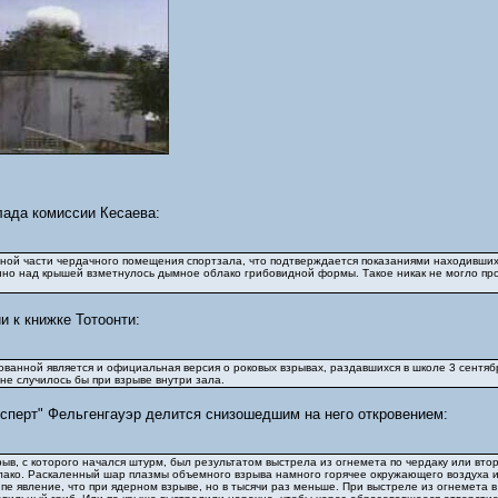
лада комиссии Кесаева:
ой части чердачного помещения спортзала, что подтверждается показаниями находившихся
нно над крышей взметнулось дымное облако грибовидной формы. Такое никак не могло про
и к книжке Тотоонти:
ванной является и официальная версия о роковых взрывах, раздавшихся в школе 3 сентябр
не случилось бы при взрыве внутри зала.
сперт" Фельгенгауэр делится снизошедшим на него откровением:
ыв, с которого начался штурм, был результатом выстрела из огнемета по чердаку или вто
ко. Раскаленный шар плазмы объемного взрыва намного горячее окружающего воздуха и в
ипе явление, что при ядерном взрыве, но в тысячи раз меньше. При выстреле из огнемета 