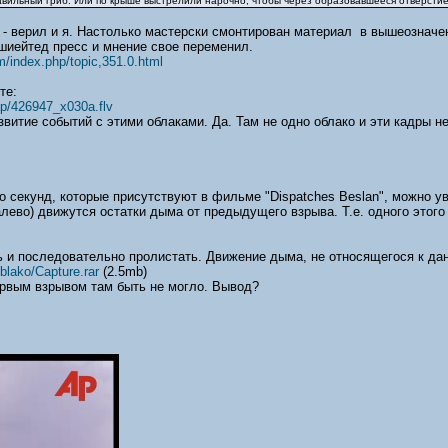
авильный гриб. Или по крыше выстрелили нарочно, чтобы через образовавшееся отверстие
о - верил и я. Настолько мастерски смонтирован материал в вышеозначе
шиейтед пресс и мнение свое переменил.
m/index.php/topic,351.0.html
те:
ap/426947_x030a.flv
азвитие событий с этими облаками. Да. Там не одно облако и эти кадры 
о секунд, которые присутствуют в фильме "Dispatches Beslan", можно у
лево) движутся остатки дыма от предыдущего взрыва. Т.е. одного этого
ь и последовательно пролистать. Движение дыма, не относящегося к дан
blako/Capture.rar
(2.5mb)
ервым взрывом там быть не могло. Вывод?