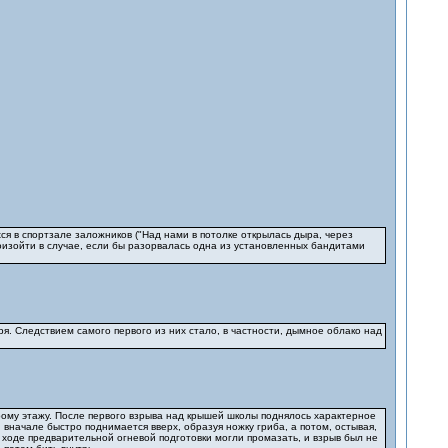
 в спортзале заложников ("Над нами в потолке открылась дыра, через
изойти в случае, если бы разорвалась одна из установленных бандитами
я. Следствием самого первого из них стало, в частности, дымное облако над
рому этажу. После первого взрыва над крышей школы поднялось характерное
начале быстро поднимается вверх, образуя ножку гриба, а потом, остывая,
в ходе предварительной огневой подготовки могли промазать, и взрыв был не