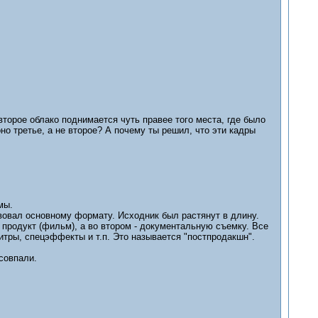
второе облако поднимается чуть правее того места, где было
но третье, а не второе? А почему ты решил, что эти кадры
мы.
овал основному формату. Исходник был растянут в длину.
 продукт (фильм), а во втором - документальную съемку. Все
тры, спецэффекты и т.п. Это называется "постпродакшн".
совпали.