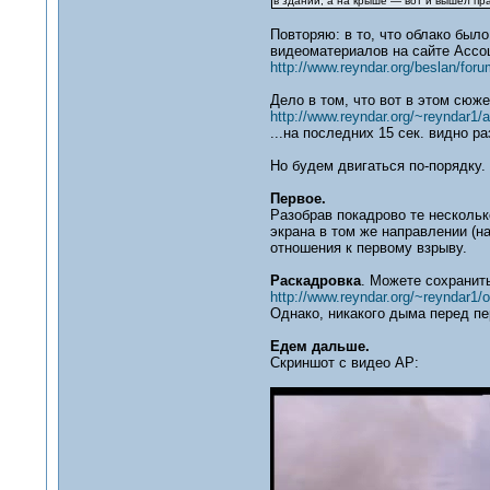
в здании, а на крыше — вот и вышел пр
Повторяю: в то, что облако был
видеоматериалов на сайте Ассо
http://www.reyndar.org/beslan/foru
Дело в том, что вот в этом сюже
http://www.reyndar.org/~reyndar1/
...на последних 15 сек. видно р
Но будем двигаться по-порядку.
Первое.
Разобрав покадрово те нескольк
экрана в том же направлении (на
отношения к первому взрыву.
Раскадровка
. Можете сохранит
http://www.reyndar.org/~reyndar1/o
Однако, никакого дыма перед п
Едем дальше.
Скриншот с видео AP: