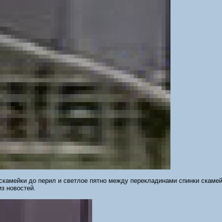
скамейки до перил и светлое пятно между перекладинами спинки скамей
з новостей.