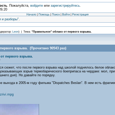
ость
. Пожалуйста,
войдите
или
зарегистрируйтесь
.
26:20
Начало
|
Помощь
|
Поиск
|
Войти
|
Регистрация
и и разборы"
.
дератор:
Leon
) | Тема:
"Правильное" облако от первого взрыва.
первого взрыва. (Прочитано 90543 раз)
от первого взрыва.
»
ся сюжет, что после первого взрыва над школой поднялось белое облак
доказывающих взрыв термобарического боеприпаса на чердаке: мол, при 
ашнего дня). Но давайте по порядку.
е выхода в 2005-м году фильма "Dispatches Beslan". В нем есть фрагм
zrivi.mpg