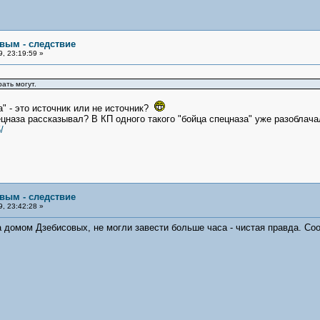
овым - следствие
, 23:19:59 »
ать могут.
" - это источник или не источник?
ецназа рассказывал? В КП одного такого "бойца спецназа" уже разоблача
/
овым - следствие
, 23:42:28 »
за домом Дзебисовых, не могли завести больше часа - чистая правда. Соо