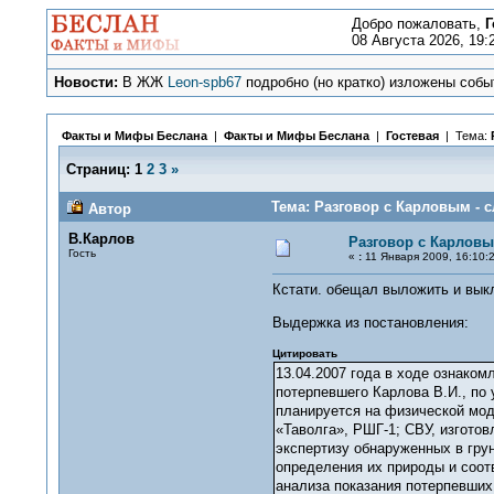
Добро пожаловать,
Г
08 Августа 2026, 19:
Новости:
В ЖЖ
Leon-spb67
подробно (но кратко) изложены событ
Факты и Мифы Беслана
|
Факты и Мифы Беслана
|
Гостевая
| Тема:
Страниц:
1
2
3
»
Тема: Разговор с Карловым - с
Автор
В.Карлов
Разговор с Карловы
Гость
«
:
11 Января 2009, 16:10:2
Кстати. обещал выложить и выкл
Выдержка из постановления:
Цитировать
13.04.2007 года в ходе ознаком
потерпевшего Карлова В.И., по 
планируется на физической мод
«Таволга», РШГ-1; СВУ, изготов
экспертизу обнаруженных в гру
определения их природы и соот
анализа показания потерпевших