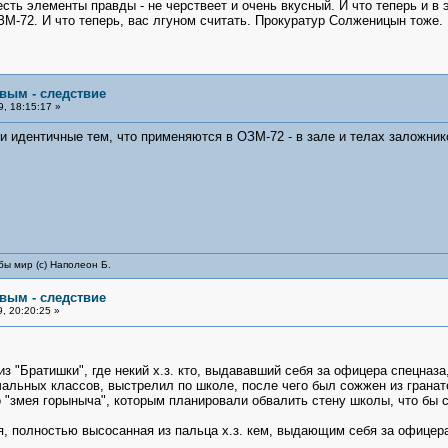
есть элементы правды - не черствеет и очень вкусный. И что теперь и в
М-72. И что теперь, вас лгуном считать. Прокуратур Солженицын тоже. 
овым - следствие
, 18:15:17 »
и идентичные тем, что применяются в ОЗМ-72 - в зале и телах заложник
бы мир (с) Наполеон Б.
овым - следствие
, 20:20:25 »
из "Братишки", где некий х.з. кто, выдававший себя за офицера спецназ
альных классов, выстрелил по школе, после чего был сожжен из гранатоме
о "змея горыныча", которым планировали обвалить стену школы, что бы 
ерня, полностью высосанная из пальца х.з. кем, выдающим себя за офице