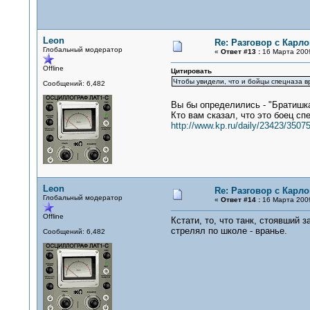
Leon
Re: Разговор с Карл
Глобальный модератор
«
Ответ #13 :
16 Марта 2009
Offline
Цитировать
Чтобы увидели, что и бойцы спецназа вр
Сообщений: 6,482
Вы бы определились - "Братишка
Кто вам сказал, что это боец сп
http://www.kp.ru/daily/23423/35075
Leon
Re: Разговор с Карл
Глобальный модератор
«
Ответ #14 :
16 Марта 2009
Offline
Кстати, то, что танк, стоявший 
стрелял по школе - вранье.
Сообщений: 6,482