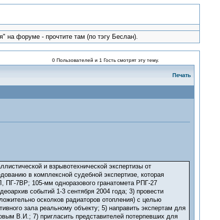
" на форуме - прочтите там (по тэгу Беслан).
0 Пользователей и 1 Гость смотрят эту тему.
Печать
баллистической и взрывотехнической экспертизы от
едованию в комплексной судебной экспертизе, которая
, ПГ-7ВР; 105-мм одноразового гранатомета РПГ-27
еоархив событий 1-3 сентября 2004 года; 3) провести
ложительно осколков радиаторов отопления) с целью
ивного зала реальному объекту; 5) направить экспертам для
вым В.И.; 7) пригласить представителей потерпевших для