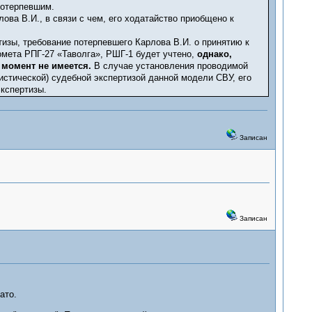
потерпевшим.
ова В.И., в связи с чем, его ходатайство приобщено к
изы, требование потерпевшего Карлова В.И. о принятию к
омета РПГ-27 «Таволга», РШГ-1 будет учтено,
однако,
 момент не имеется.
В случае установления проводимой
стической) судебной экспертизой данной модели СВУ, его
кспертизы.
Записан
Записан
ато.