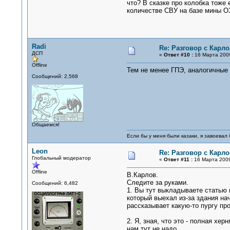
что? В сказке про колобка тоже 
количестве СВУ на базе мины ОЗ
Radi
Re: Разговор с Карл
ДСП
«
Ответ #10 :
16 Марта 2009
Offline
Тем не менее ГПЭ, аналогичные 
Сообщений: 2,568
Общаемся!
Если бы у меня были казаки, я завоевал 
Leon
Re: Разговор с Карл
Глобальный модератор
«
Ответ #11 :
16 Марта 2009
Offline
В.Карлов.
Следите за руками.
Сообщений: 6,482
1. Вы тут выкладываете статью 
который выехал из-за здания нач
рассказывает какую-то пургу пр
2. Я, зная, что это - полная х
нам тут не надо.