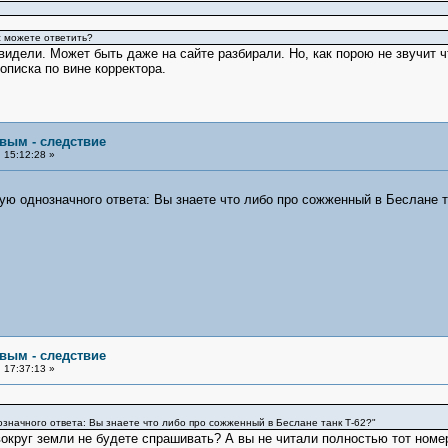
с можете ответить?
 видели. Может быть даже на сайте разбирали. Но, как порою не звучит 
описка по вине корректора.
овым - следствие
 15:12:28 »
бую однозначного ответа: Вы знаете что либо про сожженный в Беслане т
овым - следствие
 17:37:13 »
означного ответа: Вы знаете что либо про сожженный в Беслане танк Т-62?"
вокруг земли не будете спрашивать? А вы не читали полностью тот номер