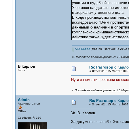
участия в судебной экспертизе
У органов следствия не имеется
материалам уголовного дела.
В ходе производства комплексн
исследованию 40-мм противотан
данными о наличии в спортив
комплексной криминалистическо
действие также будет исследов
AIDHO.doc
(50.5 Кб - загружено 2102 р
«
Последнее редактирование: 12 Январ
В.Карлов
Re: Разговор с Карл
Гость
«
Ответ #1 :
15 Марта 2009,
Ну и зачем эти простыни со ска
«
Последнее редактирование: 15 Марта
Admin
Re: Разговор с Карл
Администратор
«
Ответ #2 :
15 Марта 2009,
Offline
Ув. В. Карлов.
Сообщений: 359
За документ - спасибо. Это само