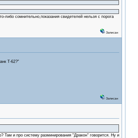
что-либо сомнительно,показания свидетелей нельзя с порога
Записан
анк Т-62?"
Записан
? Там и про систему разминирования "Дракон" говорится. Ну и