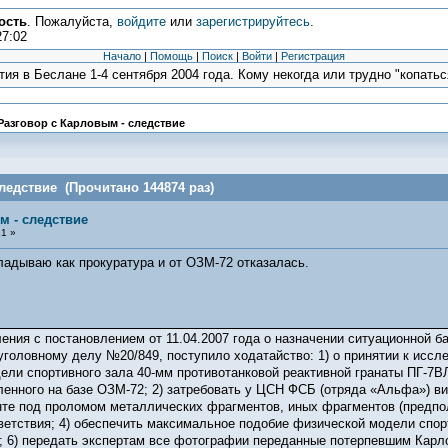
ость
. Пожалуйста,
войдите
или
зарегистрируйтесь
.
27:02
Начало
|
Помощь
|
Поиск
|
Войти
|
Регистрация
ия в Беслане 1-4 сентября 2004 года. Кому некогда или трудно "копаться
Разговор с Карловым - следствие
ледствие (Прочитано 144874 раз)
м - следствие
1 »
адываю как прокуратура и от ОЗМ-72 отказалась.
ления с постановлением от 11.04.2007 года о назначении ситуационной 
уголовному делу №20/849, поступило ходатайство: 1) о принятии к иссл
ели спортивного зала 40-мм противотанковой реактивной гранаты ПГ-7ВЛ
ленного на базе ОЗМ-72; 2) затребовать у ЦСН ФСБ (отряда «Альфа») вид
нте под проломом металлических фрагментов, иных фрагментов (предпо
ветствия; 4) обеспечить максимальное подобие физической модели спорт
; 6) передать экспертам все фотографии переданные потерпевшим Карло