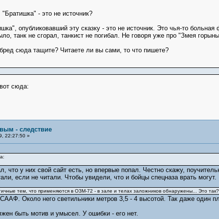
"Братишка" - это не источник?
ишка", опубликовавший эту сказку - это не источник. Это чья-то больная 
ыло, танк не сгорал, танкист не погибал. Не говоря уже про "Змея горыны
бред сюда тащите? Читаете ли вы сами, то что пишете?
вот сюда:
овым - следствие
, 22:27:50 »
а:
л, что у них свой сайт есть, но впервые попал. Честно скажу, поучитель
али, если не читали. Чтобы увидели, что и бойцы спецназа врать могут.
ичные тем, что применяются в ОЗМ-72 - в зале и телах заложников обнаружены... Это так?
ААФ. Около него светильники метров 3,5 - 4 высотой. Так даже один пл
лжен быть мотив и умысел. У ошибки - его нет.