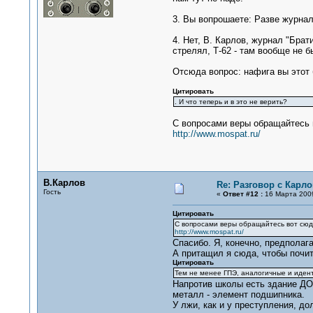
3. Вы вопрошаете: Разве журнал 
4. Нет, В. Карлов, журнал "Брат
стрелял, Т-62 - там вообще не б
Отсюда вопрос: нафига вы этот 
Цитировать
. И что теперь и в это не верить?
С вопросами веры обращайтесь 
http://www.mospat.ru/
В.Карлов
Re: Разговор с Карл
Гость
«
Ответ #12 :
16 Марта 2009
Цитировать
С вопросами веры обращайтесь вот сюд
http://www.mospat.ru/
Спасибо. Я, конечно, предполага
А притащил я сюда, чтобы почит
Цитировать
Тем не менее ГПЭ, аналогичные и идент
Напротив школы есть здание ДОС
металл - элемент подшипника.
У лжи, как и у преступления, до