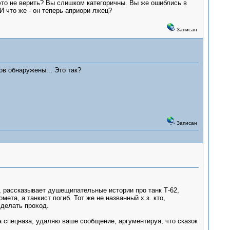
 это не верить? Вы слишком категоричны. Вы же ошиблись в
И что же - он теперь априори лжец?
Записан
ов обнаружены... Это так?
Записан
а, рассказывает душещипательные истории про танк Т-62,
та, а танкист погиб. Тот же не названный х.з. кто,
сделать проход.
ра спецназа, удаляю ваше сообщение, аргументируя, что сказок