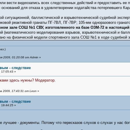
 или вести видеозапись всех следственных действий и предоставить ее 
 оснований для отказа в удовлетворении ходатайства потерпевшего Карл
ой ситуационной, баллистической и взрывотехнической судебной эксперт
ковой реактивной гранаты ПГ-7ВЛ, ПГ-7ВР; 105-мм одноразового гранат
ном зале СОШ №1 СВУ, изготовленного на базе ОЗМ-72 в настоящий
й (математического моделирования взрывов, взрывотехнической и балли
ано на физической модели спортивного зала СОШ №1 в ходе судебной э
аз.)
я 2009, 01:20:08 от Admin
»
овым - следствие
 17:05:43 »
зками здесь нужны? Модератор.
 2009, 17:43:31 от Leon
»
овым - следствие
 19:44:25 »
е лучшее - документы. Потому что пересказов слухов о слухах у нас бог