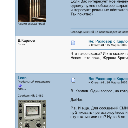
Если Вас интересует мое мнение
одному нужно побыстрее закрыть
интересуют реальные обстоятел
Так понятно?
Админ всегда прав!
Свобода мнений не освобождает от отве
В.Карлов
Re: Разговор с Карл
Гость
«
Ответ #3 :
15 Марта 2009,
Что такое сказки? И кто сказки
Новая - это ложь, Журнал Брати
Leon
Re: Разговор с Карл
Глобальный модератор
«
Ответ #4 :
16 Марта 2009,
Offline
В. Карлов. Один вопрос, на кот
Сообщений: 6,482
Да/Нет.
P.s. И еще. Для сообщений СМИ 
публиковать - регистрируйтесь 
эту статью или нет? Ну за 5 лет