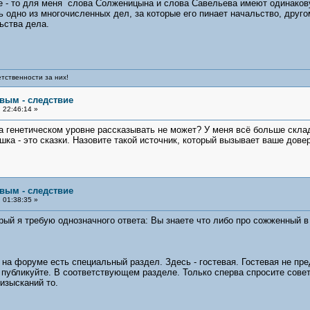
 - то для меня слова Солженицына и слова Савельева имеют одинаковую
 одно из многочисленных дел, за которые его пинает начальство, другом
ьства дела.
тственности за них!
овым - следствие
 22:46:14 »
 на генетическом уровне рассказывать не может? У меня всё больше скла
шка - это сказки. Назовите такой источник, который вызывает ваше дове
овым - следствие
 01:38:35 »
орый я требую однозначного ответа: Вы знаете что либо про сожженный в
на форуме есть специальный раздел. Здесь - гостевая. Гостевая не пре
и публикуйте. В соответствующем разделе. Только сперва спросите сове
 изысканий то.