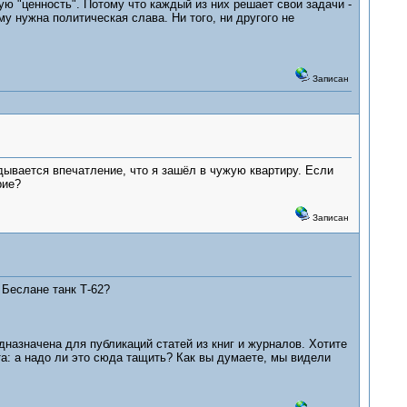
 "ценность". Потому что каждый из них решает свои задачи -
у нужна политическая слава. Ни того, ни другого не
Записан
дывается впечатление, что я зашёл в чужую квартиру. Если
рие?
Записан
 Беслане танк Т-62?
дназначена для публикаций статей из книг и журналов. Хотите
та: а надо ли это сюда тащить? Как вы думаете, мы видели