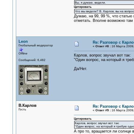
Вы, я думаю, видели.
Цитировать
Что мы видели? В. Карлов, вы на вопро
Думаю, на 99, 99 %, что статью
отметать. Вполне возможно там 
Leon
Re: Разговор с Карл
Глобальный модератор
«
Ответ #8 :
16 Марта 2009,
Offline
Карлов, вопрос звучал вот так:
"Один вопрос, на который я тре
Сообщений: 6,482
Да/Нет.
В.Карлов
Re: Разговор с Карл
Гость
«
Ответ #9 :
16 Марта 2009,
Цитировать
Карлов, вопрос звучал вот так:
"Один вопрос, на который я требую одн
А про то, вращается ли солнце 