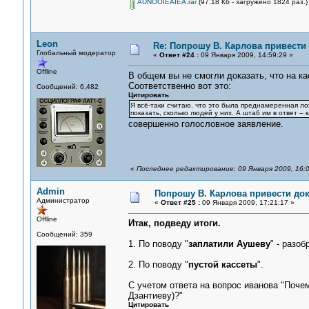
AUNOOIEAIEA.rar
(97.18 Кб - загружено 1824 раз.)
Leon
Re: Попрошу В. Карлова привести 
Глобальный модератор
«
Ответ #24 :
09 Января 2009, 14:59:29 »
Offline
В общем вы не смогли доказать, что на ка
Соответственно вот это:
Сообщений: 6,482
Цитировать
Я всё-таки считаю, что это была преднамеренная ло
показать, сколько людей у них. А штаб им в ответ – 
совершенно голословное заявление.
«
Последнее редактирование: 09 Января 2009, 16:
Admin
Попрошу В. Карлова привести док
Администратор
«
Ответ #25 :
09 Января 2009, 17:21:17 »
Offline
Итак, подведу итоги.
Сообщений: 359
1. По поводу "
заплатили Аушеву
" - разоб
2. По поводу "
пустой кассеты
".
С учетом ответа на вопрос иванова "Поче
Дзантиеву)?"
Цитировать