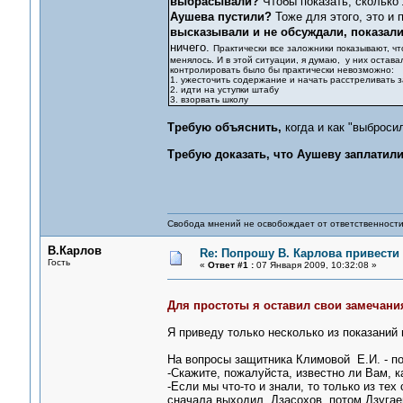
выбрасывали?
Чтобы показать, сколько 
Аушева пустили?
Тоже для этого, это и 
высказывали и не обсуждали, показали
ничего.
Практически все заложники показывают, что
менялось. И в этой ситуации, я думаю, у них остава
контролировать было бы практически невозможно:
1. ужесточить содержание и начать расстреливать 
2. идти на уступки штабу
3. взорвать школу
Требую объяснить,
когда и как "выбросил
Требую доказать, что Аушеву заплатил
Свобода мнений не освобождает от ответственности 
В.Карлов
Re: Попрошу В. Карлова привести 
Гость
«
Ответ #1 :
07 Января 2009, 10:32:08 »
Для простоты я оставил свои замечани
Я приведу только несколько из показаний 
На вопросы защитника Климовой Е.И. - по
-Скажите, пожалуйста, известно ли Вам, 
-Если мы что-то и знали, то только из те
сначала выходил Дзасохов, потом Дзугаев