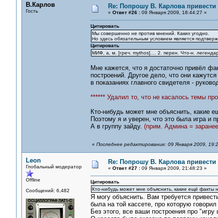
В.Карлов
Re: Попрошу В. Карлова привести 
Гость
«
Ответ #26 :
09 Января 2009, 18:44:27 »
Цитировать
Мы совершенно не против мнений. Каких угодно.
Но здесь обязательным условием является подтверж
Цитировать
МИФ, а, м. [греч. mythos].... 2. перен. Что-н. леге
Мне кажется, что я достаточно привёл фак
построений. Другое дело, что они кажутс
в показаниях главного свидетеля - руков
****** Удалил то, что не касалось темы пр
Кто-нибудь может мне объяснить, какие е
Поэтому я и уверен, что это была игр
А в группу зайду.
(прим. Админа = заранее
«
Последнее редактирование: 09 Января 2009, 19:2
Leon
Re: Попрошу В. Карлова привести 
Глобальный модератор
«
Ответ #27 :
09 Января 2009, 21:48:23 »
Offline
Цитировать
Кто-нибудь может мне объяснить, какие ещё факты 
Сообщений: 6,482
Я могу объяснить. Вам требуется привести
была на той кассете, про которую говорил
Без этого, все ваши построения про "игру 