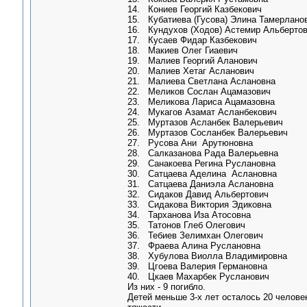
14. Кониев Георгий Казбекович
15. Кубатиева (Гусова) Элина Тамерлано
16. Кундухов (Ходов) Астемир Альберто
17. Кусаев Фидар Казбекович
18. Макиев Олег Гиаевич
19. Малиев Георгий Аланович
20. Малиев Хетаг Асланович
21. Малиева Светлана Аслановна
22. Меликов Сослан Ацамазович
23. Меликова Лариса Ацамазовна
24. Мукагов Азамат Асланбекович
25. Муртазов Асланбек Валерьевич
26. Муртазов Сосланбек Валерьевич
27. Русова Ани Арутюновна
28. Салказанова Рада Валерьевна
29. Санакоева Регина Руслановна
30. Сатцаева Аделина Аслановна
31. Сатцаева Даниэла Аслановна
32. Сидаков Давид Альбертович
33. Сидакова Виктория Эдиковна
34. Тарханова Иза Атосовна
35. Татонов Глеб Олегович
36. Тебиев Зелимхан Олегович
37. Фраева Алина Руслановна
38. Хубулова Виолла Владимировна
39. Цгоева Валерия Германовна
40. Цкаев Махарбек Русланович
Из них - 9 погибло.
Детей меньше 3-х лет осталось 20 челове