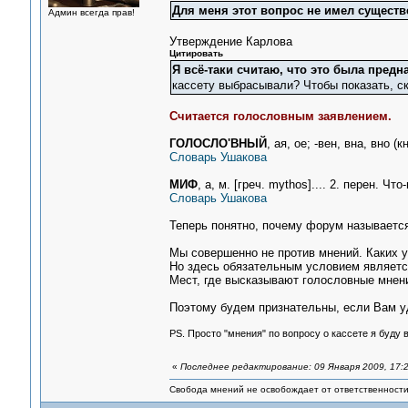
Для меня этот вопрос не имел существ
Админ всегда прав!
Утверждение Карлова
Цитировать
Я всё-таки считаю, что это была пред
кассету выбрасывали? Чтобы показать, ск
Считается голословным заявлением.
ГОЛОСЛО'ВНЫЙ
, ая, ое; -вен, вна, вно
Словарь Ушакова
МИФ
, а, м. [греч. mythos].... 2. перен. 
Словарь Ушакова
Теперь понятно, почему форум называе
Мы совершенно не против мнений. Каких у
Но здесь обязательным условием являетс
Мест, где высказывают голословные мнения 
Поэтому будем признательны, если Вам уда
PS. Просто "мнения" по вопросу о кассете я буду 
«
Последнее редактирование: 09 Января 2009, 17:2
Свобода мнений не освобождает от ответственности 