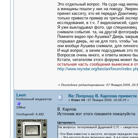
Это отдельный вопрос. На суде над мили
а женщины пошли у них на поводу. Уверен,
принял кассету, кто её передал Дзантиев
только привести пример из третьей экспер
исследования, в т.ч. 7 видеозаписей, сде
Я уже выкладывал фото, где спецназовец
снимали события. та, на другой фотограф
Помните видео про Аушева? Дверь закрывае
открывал дверь, но не для того, чтобы "на
они вообще Аушева снимали, для личног
И ещё вопрос, а зачем подсудимым это п
Вопросов очень много, и ответы можно бы
Кстати, читателям этого форума может бы
остальная часть сообщения вынесена в о
http://www.reyndar.org/beslan/forum/index.ph
«
Последнее редактирование: 07 Января 2009, 20:5
Leon
Re: Попрошу В. Карлова привести 
Глобальный модератор
«
Ответ #4 :
07 Января 2009, 16:06:25 »
Offline
В. Карлов.
Источник вот этого покажите пожалуйста:
Сообщений: 6,482
Цитировать
На вопросы потерпевшей Дудиевой С.П. – свидетель
- Что Вам известно о кассете, которую передали те
- Эта кассета была передана мне. А я в свою очере