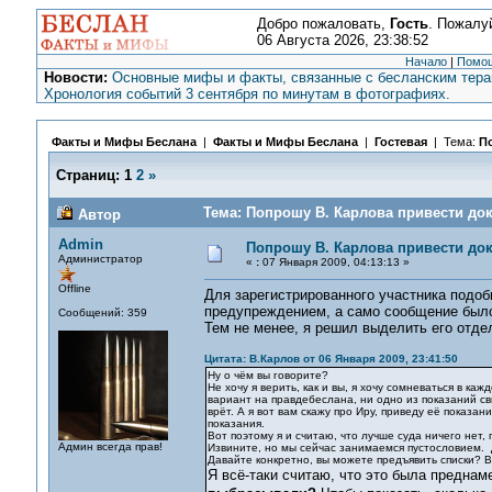
Добро пожаловать,
Гость
. Пожалу
06 Августа 2026, 23:38:52
Начало
|
Помо
Новости:
Основные мифы и факты, связанные с бесланским терак
Хронология событий 3 сентября по минутам в фотографиях.
Факты и Мифы Беслана
|
Факты и Мифы Беслана
|
Гостевая
| Тема:
По
Страниц:
1
2
»
Тема: Попрошу В. Карлова привести док
Автор
Admin
Попрошу В. Карлова привести док
Администратор
«
:
07 Января 2009, 04:13:13 »
Offline
Для зарегистрированного участника подо
предупреждением, а само сообщение было
Сообщений: 359
Тем не менее, я решил выделить его отде
Цитата: В.Карлов от 06 Января 2009, 23:41:50
Ну о чём вы говорите?
Не хочу я верить, как и вы, я хочу сомневаться в 
вариант на правдебеслана, ни одно из показаний св
врёт. А я вот вам скажу про Иру, приведу её показа
показания.
Вот поэтому я и считаю, что лучше суда ничего нет,
Админ всегда прав!
Извините, но мы сейчас занимаемся пустословием. 
Давайте конкретно, вы можете предъявить списки? Вы
Я всё-таки считаю, что это была преднам