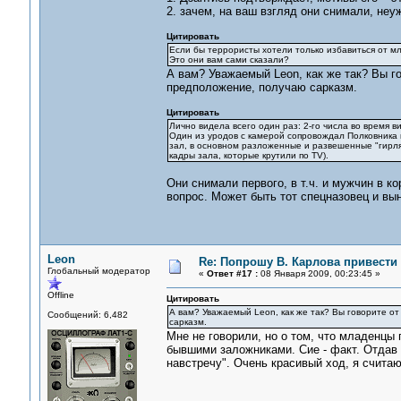
2. зачем, на ваш взгляд они снимали, неу
Цитировать
Если бы террористы хотели только избавиться от мл
Это они вам сами сказали?
А вам? Уважаемый Leon, как же так? Вы го
предположение, получаю сарказм.
Цитировать
Лично видела всего один раз: 2-го числа во время 
Один из уродов с камерой сопровождал Полковника и
зал, в основном разложенные и развешенные "гирлян
кадры зала, которые крутили по TV).
Они снимали первого, в т.ч. и мужчин в ко
вопрос. Может быть тот спецназовец и вын
Leon
Re: Попрошу В. Карлова привести 
Глобальный модератор
«
Ответ #17 :
08 Января 2009, 00:23:45 »
Offline
Цитировать
А вам? Уважаемый Leon, как же так? Вы говорите от
Сообщений: 6,482
сарказм.
Мне не говорили, но о том, что младенцы 
бывшими заложниками. Сие - факт. Отдав 
навстречу". Очень красивый ход, я счита