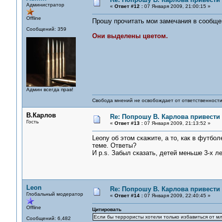
Администратор
«
Ответ #12 :
07 Января 2009, 21:00:15 »
Offline
Прошу прочитать мои замечания в сообще
Сообщений: 359
Они выделены цветом.
Админ всегда прав!
Свобода мнений не освобождает от ответственности 
В.Карлов
Re: Попрошу В. Карлова привести 
Гость
«
Ответ #13 :
07 Января 2009, 21:13:52 »
Leonу об этом скажите, а то, как в футбо
теме. Ответы?
И p.s. Забыл сказать, детей меньше 3-х ле
Leon
Re: Попрошу В. Карлова привести 
Глобальный модератор
«
Ответ #14 :
07 Января 2009, 22:40:45 »
Offline
Цитировать
Если бы террористы хотели только избавиться от мл
Сообщений: 6,482