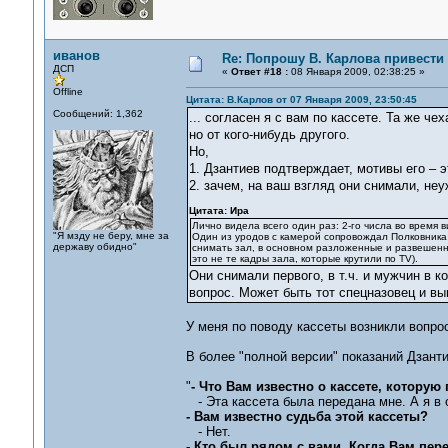
иванов
Re: Попрошу В. Карлова привести 
ДСП
«
Ответ #18 :
08 Января 2009, 02:38:25 »
Offline
Цитата: В.Карлов от 07 Января 2009, 23:50:45
Сообщений: 1,362
... согласен я с вам по кассете. Та же че
но от кого-нибудь другого.
Но,
1. Дзантиев подтверждает, мотивы его – 
2. зачем, на ваш взгляд они снимали, не
Цитата: Ира
Лично видела всего один раз: 2-го числа во время 
"Я мзду не беру, мне за
Один из уродов с камерой сопровождал Полковника и
державу обидно"
снимать зал, в основном разложенные и развешенны
это не те кадры зала, которые крутили по TV).
Они снимали первого, в т.ч. и мужчин в ко
вопрос. Может быть тот спецназовец и вын
У меня по поводу кассеты возникли вопро
В более "полной версии" показаний Дзанти
"
- Что Вам известно о кассете, котору
- Эта кассета была передана мне. А я в 
- Вам известно судьба этой кассеты?
- Нет.
- Кто был рядом с вами. Когда Вам пер