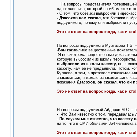
На вопросы представителя потерпевшей Та
одноклассника, который погиб вместе с же
- О том, что боевики выбросили видеокасс
- Дзасохов нам сказал,
что боевики выбро
подсудимого, почему они выбросили пусту
Это не ответ на вопрос когда, как и кто!
На вопросы подсудимого Муртазова Т.Б. 
-Вам какие-либо вещественные доказател
-Я не смотрела вещественные доказательс
которую выбросили из школы террористы
выбросили из школы кассету,
но, к сож
кассету, нам ее не предъявили. Потом, к
Кулаева, я там, в протоколе ознакомлени
знакомиться, я желаю ознакомиться с кас
показания
Дзасохов, он сказал, что он пр
Это не ответ на вопрос когда, как и кто!
На вопросы подсудимый Айдаров М.С. – по
- Что Вам известно о том, передавалась 
-
По слухам мне известно, что кассету 
на то, что в СМИ объявили 354 человека 
Это не ответ на вопрос когда, как и кто!