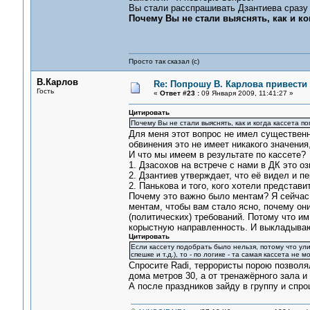
Вы стали расспрашивать Дзантиева сразу п
Почему Вы не стали выяснять, как и ко
Просто так сказал (с)
В.Карлов
Re: Попрошу В. Карлова привести 
Гость
«
Ответ #23 :
09 Января 2009, 11:41:27 »
Цитировать
Почему Вы не стали выяснять, как и когда кассета по
Для меня этот вопрос не имел существенн
обвинения это не имеет никакого значения
И что мы имеем в результате по кассете?
1. Дзасохов на встрече с нами в ДК это оз
2. Дзантиев утверждает, что её видел и п
2. Панькова и того, кого хотели представи
Почему это важно было ментам? Я сейчас
ментам, чтобы вам стало ясно, почему они
(политических) требований. Потому что и
корыстную направленность. И выкладываю
Цитировать
Если кассету подобрать было нельзя, потому что ул
спешке и т.д.), то - по логике - та самая кассета не
Спросите Radi, террористы порою позволя
дома метров 30, а от тренажёрного зала и
А после праздников зайду в группу и спро