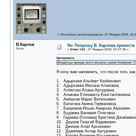
«
Последнее редактирование: 07 Января 2009, 20:
В.Карлов
Re: Попрошу В. Карлова привести 
Гость
«
Ответ #11 :
07 Января 2009, 20:47:38 »
Цитировать
Младенцы прежде всего мешали самим боевикам. От 
Я хочу вам напомнить, что после того, к
1. Адырхаев Альберт Казбекович
2. Адырхаева Милана Алановна
3. Албегова Алана Артуровна
4. Аликова Елизавета Константиновна
5. Амбалов Марат Витальевич
6. Батагова Амина Германовна
7. Бахромов-Ильин Амирхан Авазович
8. Будаева Валерия Олеговна
9. Гадиева (Голоева) Кристина Джабаевн
10. Дауров Георгий Вадимович
11. Джиоев Алан Арсенович
12. Дзампаев Аспар Артурович
13. Кокова Валерия Рустамовна