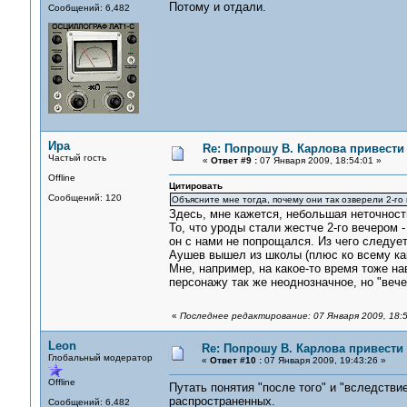
Потому и отдали.
Сообщений: 6,482
Ира
Re: Попрошу В. Карлова привести
Частый гость
«
Ответ #9 :
07 Января 2009, 18:54:01 »
Offline
Цитировать
Сообщений: 120
Объясните мне тогда, почему они так озверели 2-го
Здесь, мне кажется, небольшая неточност
То, что уроды стали жестче 2-го вечером 
он с нами не попрощался. Из чего следует,
Аушев вышел из школы (плюс ко всему кака
Мне, например, на какое-то время тоже на
персонажу так же неоднозначное, но "вече
«
Последнее редактирование: 07 Января 2009, 18:
Leon
Re: Попрошу В. Карлова привести 
Глобальный модератор
«
Ответ #10 :
07 Января 2009, 19:43:26 »
Offline
Путать понятия "после того" и "вследстви
распространенных.
Сообщений: 6,482