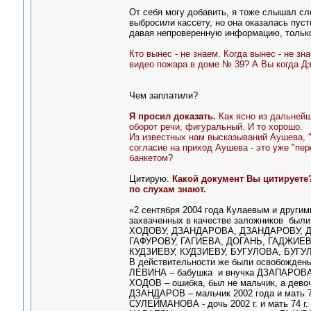
От себя могу добавить, я тоже слышал сло
выбросили кассету, но она оказалась пуст
давая непроверенную информацию, тольк
Кто вынес - не знаем. Когда вынес - не зн
видео пожара в доме № 39? А Вы когда Д
Чем заплатили?
Я просил доказать.
Как ясно из дальнейше
оборот речи, фигуральный. И то хорошо.
Из известных нам высказываний Аушева, "
согласие на приход Аушева - это уже "пер
банкетом?
Цитирую.
Какой документ Вы цитируете?
по слухам знают.
«2 сентября 2004 года Кулаевым и другим
захваченных в качестве заложников был
ХОДОВУ, ДЗАНДАРОВА, ДЗАНДАРОВУ, 
ГАФУРОВУ, ГАГИЕВА, ДОГАНЬ, ГАДЖИЕ
КУДЗИЕВУ, КУДЗИЕВУ, БУГУЛОВА, БУГУ
В действительности же были освобождены
ЛЕВИНА – бабушка и внучка ДЗАПАРОВА
ХОДОВ – ошибка, был не мальчик, а дево
ДЗАНДАРОВ – мальчик 2002 года и мать 
СУЛЕЙМАНОВА - дочь 2002 г. и мать 74 