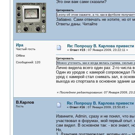
Это они вам сами сказали?
Цитировать
Leonу об этом скажите, а то, как в футболе получает
Забавно. Сами отвечать не хотите, но от м
Ответы даны. Читайте
Ира
Re: Попрошу В. Карлова привести
Частый гость
«
Ответ #15 :
07 Января 2009, 23:22:11 »
Offline
Цитировать
Сообщений: 120
Можно уточнить, как и когда велась съемка, сколько 
Лично видела всего один раз: 2-го числа 
Один из уродов с камерой сопровождал По
урод с камерой стал снимать зал, в осно
выхода из спортзала в основное здание шк
«
Последнее редактирование: 07 Января 2009, 23:
В.Карлов
Re: Попрошу В. Карлова привести 
Гость
«
Ответ #16 :
07 Января 2009, 23:50:45 »
Извините, Admin, сразу и не понял, что вы
участвовал в форумах, мой первый опыт. с
сам видел. В основном так: - все знают, н
Но,
1. Дзантиев подтверждает, мотивы его – э