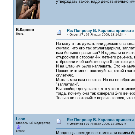
утверждать такое, надо действительно име
В.Карлов
Re: Попрошу В. Карлова привести 
Гость
«
Ответ #7 :
07 Января 2009, 18:14:34 »
Но могу я так думать или должен сначала
считаю, что его так отблагадарили, заплат
вам больше нравиться? И сделали они это 
отбросили в сторону 4-х летнего ребёнка,
отбросили и её собственную 8-летнюю доч
И на штаб им было наплевать. Это не был
Просвятите меня, пожалуйста, какой глаг
сплетнях.
Мысль моя вам понятна. Но вы не обратили
"заплатили".
Вы вообще допускаете, что у кого-то може
тогда, почему они так озверели 2-го вече
Только не повторяйте версию голоса, что 
Leon
Re: Попрошу В. Карлова привести 
Глобальный модератор
«
Ответ #8 :
07 Января 2009, 18:29:27 »
Offline
Младенцы прежде всего мешали самим бое