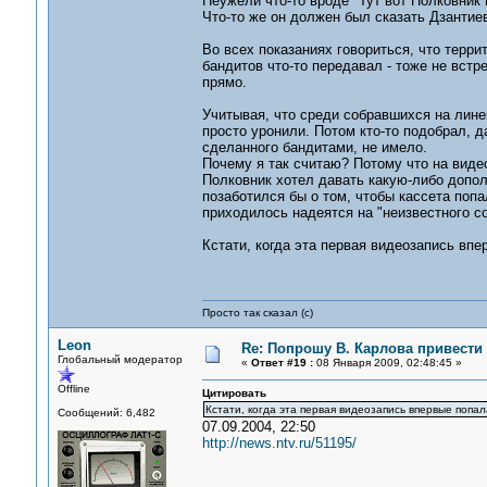
Неужели что-то вроде "Тут вот Полковник 
Что-то же он должен был сказать Дзантие
Во всех показаниях говориться, что терри
бандитов что-то передавал - тоже не встр
прямо.
Учитывая, что среди собравшихся на лине
просто уронили. Потом кто-то подобрал, д
сделанного бандитами, не имело.
Почему я так считаю? Потому что на видео
Полковник хотел давать какую-либо допол
позаботился бы о том, чтобы кассета попа
приходилось надеятся на "неизвестного со
Кстати, когда эта первая видеозапись вп
Просто так сказал (с)
Leon
Re: Попрошу В. Карлова привести 
Глобальный модератор
«
Ответ #19 :
08 Января 2009, 02:48:45 »
Offline
Цитировать
Кстати, когда эта первая видеозапись впервые попал
Сообщений: 6,482
07.09.2004, 22:50
http://news.ntv.ru/51195/