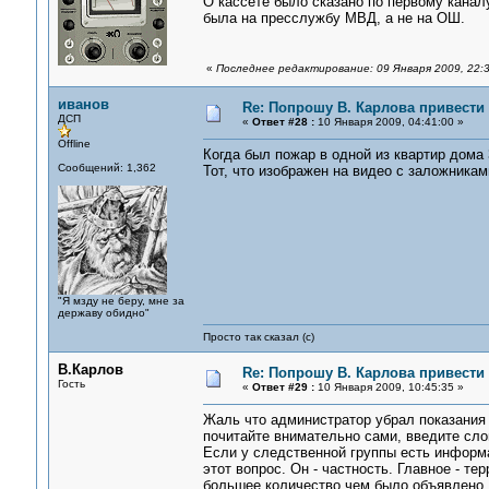
О кассете было сказано по первому каналу 
была на пресслужбу МВД, а не на ОШ.
«
Последнее редактирование: 09 Января 2009, 22:
иванов
Re: Попрошу В. Карлова привести 
ДСП
«
Ответ #28 :
10 Января 2009, 04:41:00 »
Offline
Когда был пожар в одной из квартир дома 
Сообщений: 1,362
Тот, что изображен на видео с заложникам
"Я мзду не беру, мне за
державу обидно"
Просто так сказал (с)
В.Карлов
Re: Попрошу В. Карлова привести 
Гость
«
Ответ #29 :
10 Января 2009, 10:45:35 »
Жаль что администратор убрал показания 
почитайте внимательно сами, введите сло
Если у следственной группы есть информа
этот вопрос. Он - частность. Главное - те
большее количество чем было объявлено, 