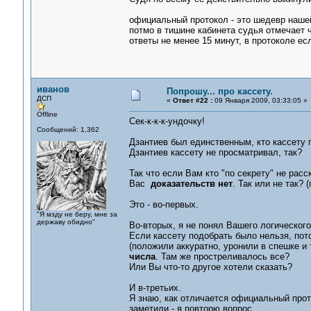
официальный протокол - это шедевр нашей
потмо в тишине кабинета судья отмечает ч
ответы не менее 15 минут, в протоколе ес
иванов
Попрошу... про кассету.
ДСП
«
Ответ #22 :
09 Января 2009, 03:33:05 »
Offline
Сек-к-к-к-ундочку!
Сообщений: 1,362
Дзантиев был единственным, кто кассету 
Дзантиев кассету не просматривал, так?
Так что если Вам кто "по секрету" не расс
Вас
доказательств нет
. Так или не так? 
Это - во-первых.
"Я мзду не беру, мне за
державу обидно"
Во-вторых, я не понял Вашего логического
Если кассету подобрать было нельзя, пот
(положили аккуратно, уронили в спешке и т.
числа
. Там же простреливалось все?
Или Вы что-то другое хотели сказать?
И в-третьих.
Я знаю, как отличается официальный прот
заметили - я повторю вопрос.