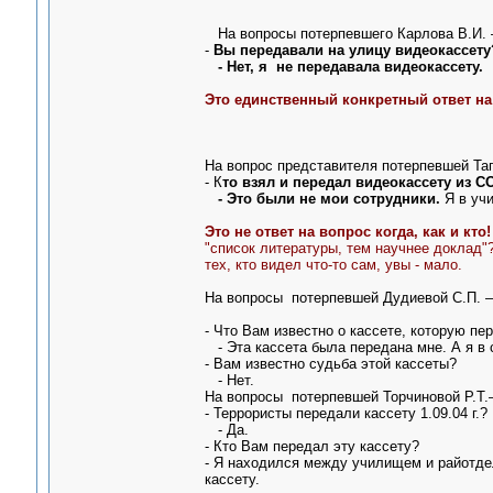
На вопросы потерпевшего Карлова В.И. –
-
Вы передавали на улицу видеокассету
- Нет, я не передавала видеокассету.
Это единственный конкретный ответ на 
На вопрос представителя потерпевшей Тага
- К
то взял и передал видеокассету из 
- Это были не мои сотрудники.
Я в уч
Это не ответ на вопрос когда, как и кто!
"список литературы, тем научнее доклад"?
тех, кто видел что-то сам, увы - мало.
На вопросы потерпевшей Дудиевой С.П. –
- Что Вам известно о кассете, которую пе
- Эта кассета была передана мне. А я в 
- Вам известно судьба этой кассеты?
- Нет.
На вопросы потерпевшей Торчиновой Р.Т.–
- Террористы передали кассету 1.09.04 г.?
- Да.
- Кто Вам передал эту кассету?
- Я находился между училищем и райотдел
кассету.