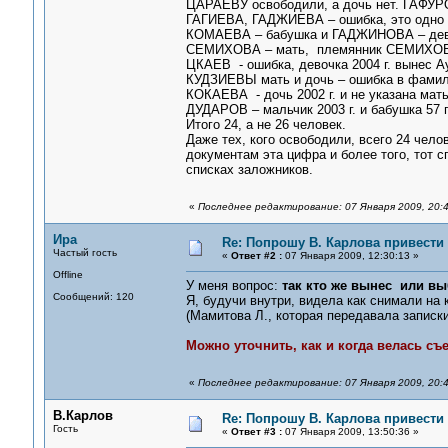
ЦАРАЕВУ освободили, а дочь нет. ГАФУРО
ГАГИЕВА, ГАДЖИЕВА – ошибка, это одно
КОМАЕВА – бабушка и ГАДЖИНОВА – девоч
СЕМИХОВА – мать, племянник СЕМИХОВ
ЦКАЕВ - ошибка, девочка 2004 г. вынес А
КУДЗИЕВЫ мать и дочь – ошибка в фамили
КОКАЕВА - дочь 2002 г. и не указана мат
ДУДАРОВ – мальчик 2003 г. и бабушка 57 
Итого 24, а не 26 человек.
Даже тех, кого освободили, всего 24 челов
документам эта цифра и более того, тот с
списках заложников.
«
Последнее редактирование: 07 Января 2009, 20:4
Ира
Re: Попрошу В. Карлова привести 
Частый гость
«
Ответ #2 :
07 Января 2009, 12:30:13 »
Offline
У меня вопрос:
так кто же вынес или выб
Сообщений: 120
Я, будучи внутри, видела как снимали на 
(Мамитова Л., которая передавала записки
Можно уточнить, как и когда велась съ
«
Последнее редактирование: 07 Января 2009, 20:4
В.Карлов
Re: Попрошу В. Карлова привести 
Гость
«
Ответ #3 :
07 Января 2009, 13:50:36 »