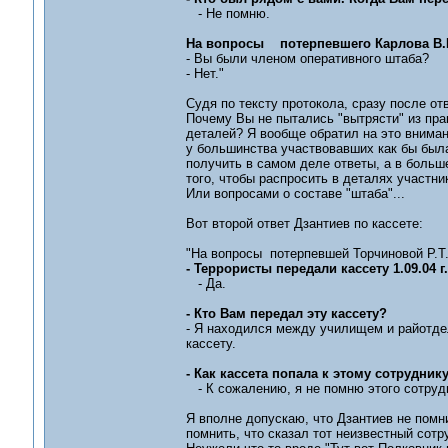
- Не помню.
На вопросы потерпевшего Карлова В.И.
- Вы были членом оперативного штаба?
- Нет."
Судя по тексту протокола, сразу после от
Почему Вы не пытались "вытрясти" из пра
деталей? Я вообще обратил на это вниман
у большинства участвовавших как бы была
получить в самом деле ответы, а в большей
того, чтобы распросить в деталях участн
Или вопросами о составе "штаба"...
Вот второй ответ Дзантиев по кассете:
"На вопросы потерпевшей Торчиновой Р.Т.
- Террористы передали кассету 1.09.04 г
- Да.
- Кто Вам передал эту кассету?
- Я находился между училищем и райотдел
кассету.
- Как кассета попала к этому сотруднику
- К сожалению, я не помню этого сотрудн
Я вполне допускаю, что Дзантиев не помнил
помнить, что сказал тот неизвестный сотр