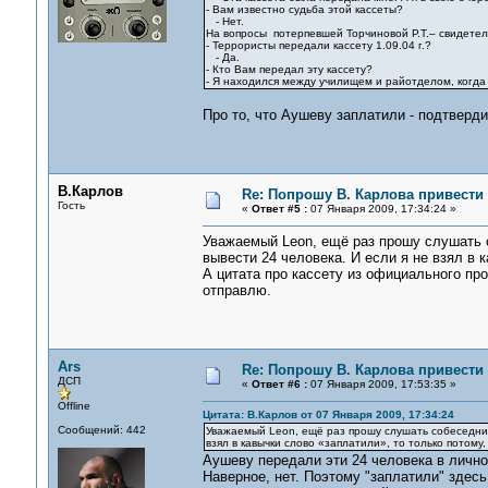
- Вам известно судьба этой кассеты?
- Нет.
На вопросы потерпевшей Торчиновой Р.Т.– свидетел
- Террористы передали кассету 1.09.04 г.?
- Да.
- Кто Вам передал эту кассету?
- Я находился между училищем и райотделом, когда 
Про то, что Аушеву заплатили - подтверди
В.Карлов
Re: Попрошу В. Карлова привести 
Гость
«
Ответ #5 :
07 Января 2009, 17:34:24 »
Уважаемый Leon, ещё раз прошу слушать с
вывести 24 человека. И если я не взял в 
А цитата про кассету из официального пр
отправлю.
Ars
Re: Попрошу В. Карлова привести 
ДСП
«
Ответ #6 :
07 Января 2009, 17:53:35 »
Offline
Цитата: В.Карлов от 07 Января 2009, 17:34:24
Сообщений: 442
Уважаемый Leon, ещё раз прошу слушать собеседника
взял в кавычки слово «заплатили», то только потому,
Аушеву передали эти 24 человека в личн
Наверное, нет. Поэтому "заплатили" здесь