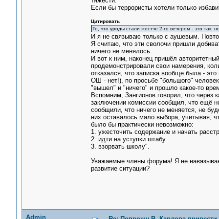
тяжести.
Если бы террористы хотели только избави
Цитировать
То, что уроды стали жестче 2-го вечером - это так, 
И я не связываю только с аушевым. Повто
Я считаю, что эти сволочи пришли добиват
ничего не менялось.
И вот к ним, наконец пришёл авторитетный
продемонстрировали свои намерения, коли
отказался, что записка вообще была - это 
ОШ - нет!), по просьбе "большого" челове
"вышел" и "ничего" и прошло какое-то вре
Вспомним, Зангионов говорил, что через к
заключении комиссии сообщил, что ещё но
сообщили, что ничего не меняется, не буд
них оставалось мало выбора, учитывая, чт
было бы практически невозможно:
1. ужесточить содержание и начать расст
2. идти на уступки штабу
3. взорвать школу".
Уважаемые члены форума! Я не навязываю
развитие ситуации?
Admin
Re: Попрошу В. Карлова привести 