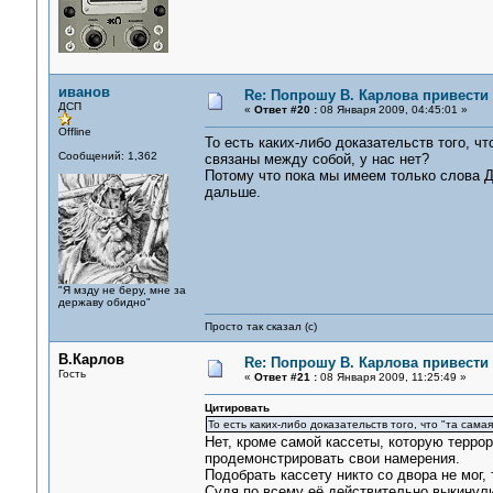
иванов
Re: Попрошу В. Карлова привести 
ДСП
«
Ответ #20 :
08 Января 2009, 04:45:01 »
Offline
То есть каких-либо доказательств того, чт
Сообщений: 1,362
связаны между собой, у нас нет?
Потому что пока мы имеем только слова Дз
дальше.
"Я мзду не беру, мне за
державу обидно"
Просто так сказал (с)
В.Карлов
Re: Попрошу В. Карлова привести 
Гость
«
Ответ #21 :
08 Января 2009, 11:25:49 »
Цитировать
То есть каких-либо доказательств того, что "та сама
Нет, кроме самой кассеты, которую террор
продемонстрировать свои намерения.
Подобрать кассету никто со двора не мог,
Судя по всему её действительно выкинули