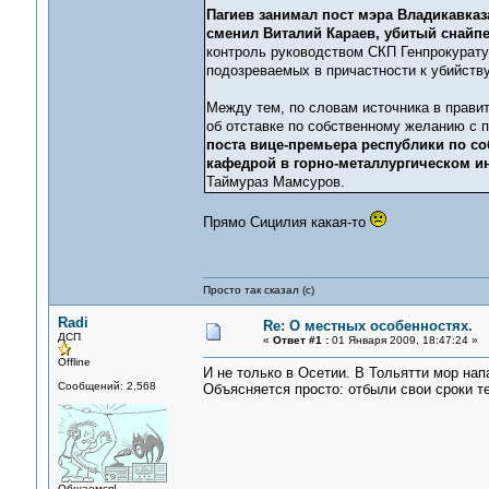
Пагиев занимал пост мэра Владикавказа 
сменил Виталий Караев, убитый снайпе
контроль руководством СКП Генпрокуратур
подозреваемых в причастности к убийству
Между тем, по словам источника в прави
об отставке по собственному желанию с п
поста вице-премьера республики по с
кафедрой в горно-металлургическом ин
Таймураз Мамсуров.
Прямо Сицилия какая-то
Просто так сказал (с)
Radi
Re: О местных особенностях.
ДСП
«
Ответ #1 :
01 Января 2009, 18:47:24 »
Offline
И не только в Осетии. В Тольятти мор нап
Сообщений: 2,568
Объясняется просто: отбыли свои сроки те
Общаемся!