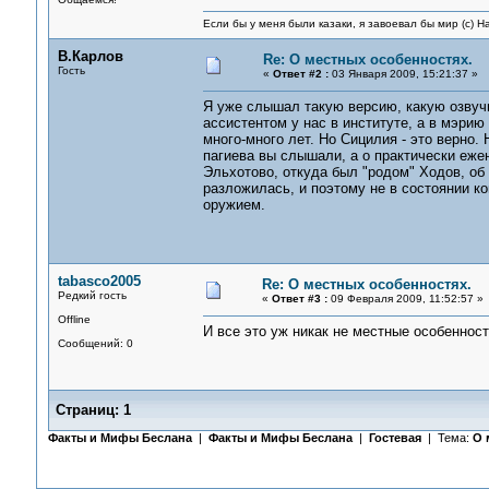
Если бы у меня были казаки, я завоевал бы мир (с) Н
В.Карлов
Re: О местных особенностях.
Гость
«
Ответ #2 :
03 Января 2009, 15:21:37 »
Я уже слышал такую версию, какую озвучил
ассистентом у нас в институте, а в мэри
много-много лет. Но Сицилия - это верно.
пагиева вы слышали, а о практически еж
Эльхотово, откуда был "родом" Ходов, об 
разложилась, и поэтому не в состоянии к
оружием.
tabasco2005
Re: О местных особенностях.
Редкий гость
«
Ответ #3 :
09 Февраля 2009, 11:52:57 »
Offline
И все это уж никак не местные особенности
Сообщений: 0
Страниц:
1
Факты и Мифы Беслана
|
Факты и Мифы Беслана
|
Гостевая
| Тема:
О 