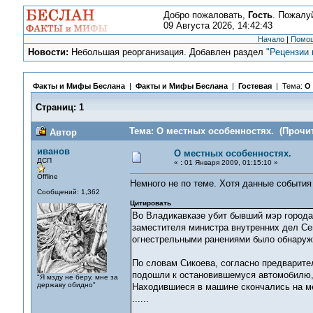
Добро пожаловать,
Гость
. Пожалу
09 Августа 2026, 14:42:43
Начало
|
Помо
Новости:
Небольшая реорганизация. Добавлен раздел
"Рецензии 
Факты и Мифы Беслана
|
Факты и Мифы Беслана
|
Гостевая
| Тема:
О 
Страниц:
1
Тема: О местных особенностях. (Прочит
Автор
иванов
О местных особенностях.
ДСП
«
:
01 Января 2009, 01:15:10 »
Offline
Немного не по теме. Хотя данные события
Сообщений: 1,362
Цитировать
Во Владикавказе убит бывший мэр города 
заместителя министра внутренних дел Се
огнестрельными ранениями было обнаруже
По словам Сикоева, согласно предварите
подошли к остановившемуся автомобилю, 
"Я мзду не беру, мне за
державу обидно"
Находившиеся в машине скончались на м
......