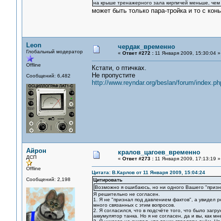
на крыше тренажерного зала кирпичей меньше, чем д
может быть только пара-тройка и то с конь
Leon
чердак_временно
Глобальный модератор
«
Ответ #272 :
11 Января 2009, 15:30:04 »
Offline
Кстати, о птичках.
Не пропустите
Сообщений: 6,482
http://www.reyndar.org/beslan/forum/index.ph
Айрон
кралов_цагоев_временно
ДСП
«
Ответ #273 :
11 Января 2009, 17:13:19 »
Offline
Цитата: В.Карлов от 11 Января 2009, 15:04:24
Сообщений: 2,198
Цитировать
Возможно я ошибаюсь, но ни одного Вашего "призна
Я решительно не согласен.
1. Я не "признал под давлением фактов", а увидел 
много связанных с этим вопросов.
2. Я согласился, что в подсчёте того, что было заг
аккумулятор танка. Но я не согласен, да и вы, как 