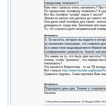
городскому позвонить?
Вам текст записок опять напомнить? Про 
По городскому телефону позвонить? А ку
Вот Вы телефон "штаба" знали 1 числа?
Звонки из школы они делали до самого пос
Они дали свой телефон для связи - вполне
дожидаться, когда ему Зангионов или еще 
То, что сначала дали неправильный номер 
Цитировать
3. Та кассета, которую вы видели и кото
а) заложники показываю, что снимали до
б) в известном видеофрагменте Мамонтова
соображениям гуманности. Значит они мо
Это намек на то, что было две кассеты? О
пленку, чтобы "доказать", что первая кас
показывать?
Что касается Мамонтова - то на ТВ всегда
Вот гляньте
http://www.reyndar.org/beslan/
Сравните подпись. Сама картинка Вам зна
Цитировать
Подождите день-два. Узнаем у следовател
Логично
«
Последнее редактирование: 15 Января 2009, 20:2