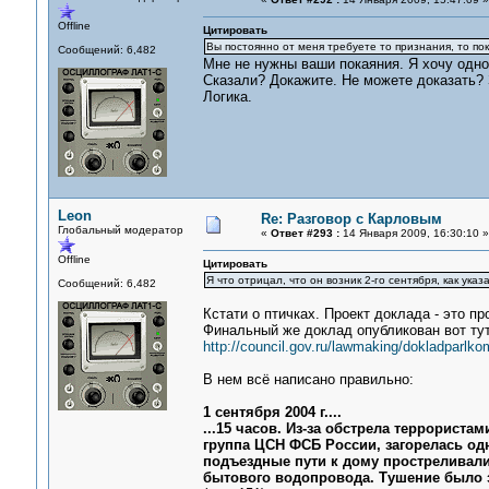
Offline
Цитировать
Вы постоянно от меня требуете то признания, то по
Сообщений: 6,482
Мне не нужны ваши покаяния. Я хочу одног
Сказали? Докажите. Не можете доказать? 
Логика.
Leon
Re: Разговор с Карловым
Глобальный модератор
«
Ответ #293 :
14 Января 2009, 16:30:10 »
Offline
Цитировать
Я что отрицал, что он возник 2-го сентября, как ука
Сообщений: 6,482
Кстати о птичках. Проект доклада - это пр
Финальный же доклад опубликован вот тут
http://council.gov.ru/lawmaking/dokladparlko
В нем всё написано правильно:
1 сентября 2004 г....
...15 часов. Из-за обстрела террорист
группа ЦСН ФСБ России, загорелась одн
подъездные пути к дому простреливал
бытового водопровода. Тушение было з