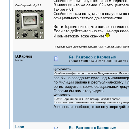
Сообщения фиксируются и во Владикавказ
В милиции - то же самое. 02 - это центра
Сообщений: 6,482
Так же и 01.
Сообщение там есть, мы его получили по 
официального статуса доказательства.
Вот и Торшин пишет, что пожар начался п
Если это действительно так, никогда боле
И комитетским тоже скажите
«
Последнее редактирование: 14 Января 2009, 00:
В.Карлов
Re: Разговор с Карловым
Гость
«
Ответ #288 :
14 Января 2009, 11:40:56 »
Цитировать
Сообщения фиксируются и во Владикавказе. Иначе 
вас бы на заседание суда над милиционе
по милиции района и республиканскому ГИБ
регистрируется, кроме официальных докум
Глазами бы вам это увидеть.
Цитировать
Вот и Торшин пишет, что пожар начался позже.
Если это действительно так, никогда более не утвер
А вот если наоборот, тоже не утверждайте
Leon
Re: Разговор с Карловым