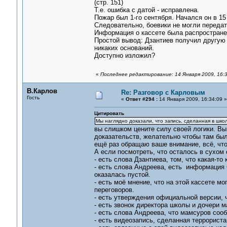
(стр. 151)
Т.е. ошибка с датой - исправлена.
Пожар был 1-го сентября. Начался он в 1
Следовательно, боевики не могли передать
Информация о кассете была распростране
Простой вывод: Дзантиев получил другую к
никаких оснований.
Доступно изложил?
«
Последнее редактирование: 14 Января 2009, 16:
В.Карлов
Re: Разговор с Карловым
Гость
«
Ответ #294 :
14 Января 2009, 16:34:09 »
Цитировать
Мы наглядно доказали, что запись, сделанная в школ
вы слишком цените силу своей логики. Вы
доказательств, желательно чтобы там была
ещё раз обращаю ваше внимание, всё, что
А если посмотреть, что осталось в сухом 
- есть слова Дзантиева, том, что какая-то
- есть слова Андреева, есть информация 
оказалась пустой.
- есть моё мнение, что на этой кассете мо
переговоров.
- есть утверждения официальной версии, ч
- есть звонок директора школы и дочери м
- есть слова Андреева, что мамсуров соо
- есть видеозапись, сделанная террориста