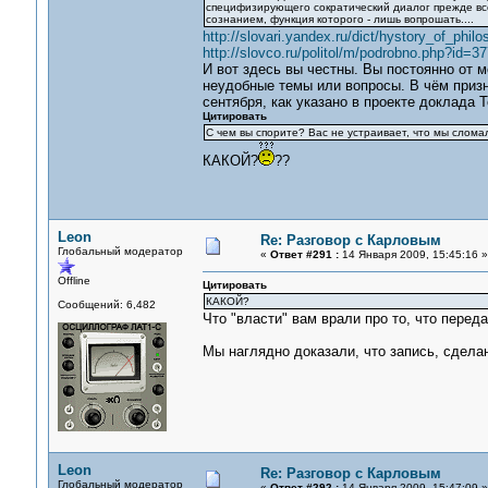
специфизирующего сократический диалог прежде вс
сознанием, функция которого - лишь вопрошать....
http://slovari.yandex.ru/dict/hystory_of_philos
http://slovco.ru/politol/m/podrobno.php?id=3
И вот здесь вы честны. Вы постоянно от м
неудобные темы или вопросы. В чём призна
сентября, как указано в проекте доклада 
Цитировать
С чем вы спорите? Вас не устраивает, что мы слом
КАКОЙ?
??
Leon
Re: Разговор с Карловым
Глобальный модератор
«
Ответ #291 :
14 Января 2009, 15:45:16 »
Offline
Цитировать
КАКОЙ?
Сообщений: 6,482
Что "власти" вам врали про то, что перед
Мы наглядно доказали, что запись, сделан
Leon
Re: Разговор с Карловым
Глобальный модератор
«
Ответ #292 :
14 Января 2009, 15:47:09 »