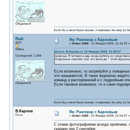
Общаемся!
Если бы у меня были казаки, я завоевал бы мир (с) Н
Radi
Re: Разговор с Карловым
ДСП
«
Ответ #284 :
13 Января 2009, 21:34:25 »
Offline
Цитата: В.Карлов от 13 Января 2009, 21:08:27
Сообщений: 2,568
запрошу. Я четверга жду, когда ребята из следственн
Отдельное спасибо тем, кто меня до " 'этой персоны
Если возможно, то затребуйте у пожарных 
это называется). В таких журналах ведёт
команд и распоряжений и с подробным оп
Общаемся!
Если таковое возможно, то и сами подчер
Если бы у меня были казаки, я завоевал бы мир (с) Н
В.Карлов
Re: Разговор с Карловым
Гость
«
Ответ #285 :
13 Января 2009, 21:54:57 »
С этими фотографиями всегда проблема. со
сказано про 2 сентября.