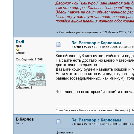
Дворник - он "цензурой" занимается или
Так что еще раз Каляныч "насорит" тут 
Здесь также не сайт общественного расс
Поэтому у нас тут частное, личное расс
порядке высказывания личного обоснован
«
Последнее редактирование: 13 Января 2009, 19:3
Radi
Re: Разговор с Карловым
ДСП
«
Ответ #279 :
13 Января 2009, 19:10:08 »
Offline
Как обычно публика путает избыток и недо
Сообщений: 2,568
На сайте есть достаточно много материало
достаточно предметно.
Давайте кошку будем называть кошкой и г
Если что то непонятно или недоступно - л
равных (осведомлённых, как миниум), тол
Общаемся!
Чесслово, на некоторые "изыски" и отвечат
Если бы у меня были казаки, я завоевал бы мир (с) Н
В.Карлов
Re: Разговор с Карловым
Гость
«
Ответ #280 :
13 Января 2009, 20:38:31 »
Цитировать