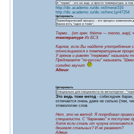
А "термо" - это не жар, а просто температура, в том
http://dic.academic.ru/dic.nsf/mera/316
http://dic.academic.ru/dic.nsf/enc1p/47254
Цитировать
Термобарический процесс - это процесс изменения 
банок есть "одно и тоже".
Термо... (от греч. thérme — тепло, жар),
температуре
Из БСЭ.
Карлов, если Вы найдете употребление сл
относящиегося к температурным процесса
У греков и римлян "термами" называли т
Предлагаете "по-русски" называть "Шме
солидно звучит
Админ
Цитировать
Специально для специалиста по металлургии - "термо
Это ведь тоже метод
- собеседник баран, 
отличается очень даже не сильно (тем, ч
этимологию слов.
Нет, это не метод. Я попробовал привес
специалиста. С "баранами" я поступаю п
Хотя если сталь от чугуна отличается о
дешевле стальных? И не ржавеют?
Админ