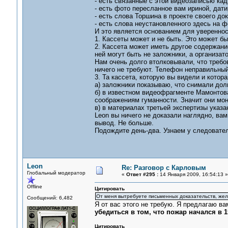
- есть связанные с этой видеозаписью ка
- есть фото пересланное вам ириной, дати
- есть слова Торшина в проекте своего док
- есть слова неустановленного здесь на 
И это является основанием для уверенно
1. Кассеты может и не быть. Это может быт
2. Кассета может иметь другое содержание
ней могут быть не заложники, а организат
Нам очень долго втолковывали, что требов
ничего не требуют. Телефон неправильный
3. Та кассета, которую вы видели и котор
а) заложники показываю, что снимали дол
б) в известном видеофрагменте Мамонтова
соображениям гуманности. Значит они мон
в) в материалах третьей экспертизы указа
Leon вы ничего не доказали наглядно, ва
вывод. Не больше.
Подождите день-два. Узнаем у следователе
Leon
Re: Разговор с Карловым
Глобальный модератор
«
Ответ #295 :
14 Января 2009, 16:54:13 »
Offline
Цитировать
От меня вытребуете письменных доказательств, жела
Сообщений: 6,482
Я от вас этого не требую. Я предлагаю 
убедиться в том, что пожар начался в 1
Цитировать