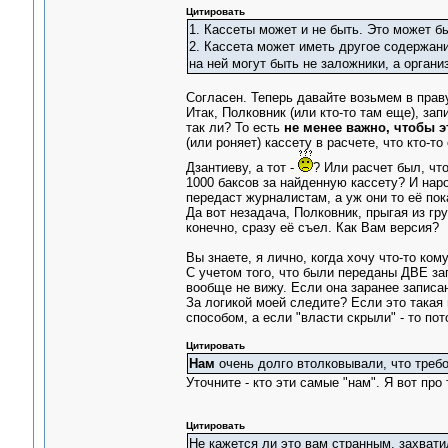
Цитировать
1. Кассеты может и не быть. Это может бы
2. Кассета может иметь другое содержание
на ней могут быть не заложники, а органи
Согласен. Теперь давайте возьмем в прав
Итак, Полковник (или кто-то там еще), з
так ли? То есть
не менее важно, чтобы э
(или роняет) кассету в расчете, что кто-
Дзантиеву, а тот -
? Или расчет был, чт
1000 баксов за найденную кассету? И наро
передаст журналистам, а уж они то её пок
Да вот незадача, Полковник, прыгая из гру
конечно, сразу её съел. Как Вам версия?
Вы знаете, я лично, когда хочу что-то ко
С учетом того, что были переданы ДВЕ зап
вообще не вижу. Если она заранее записа
За логикой моей следите? Если это такая
способом, а если "власти скрыли" - то по
Цитировать
Нам
очень долго втолковывали, что требо
Уточните - кто эти самые "нам". Я вот пр
Цитировать
Не кажется ли это вам странным. захвати