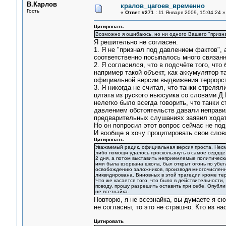
В.Карлов
кралов_цагоев_временно
Гость
«
Ответ #271 :
11 Января 2009, 15:04:24 »
Цитировать
Возможно я ошибаюсь, но ни одного Вашего "призна
Я решительно не согласен.
1. Я не "признал под давлением фактов", 
соответственно посыпалось много связан
2. Я согласился, что в подсчёте того, чт
например такой объект, как аккумулятор та
официальной версии выдвижения террорст
3. Я никогда не считал, что танки стреля
цитата из руского ньюсуика со словами Д.
нелегко было всегда говорить, что танки 
давлением обстоятельств давали неправил
предварительных слушаниях заявил ходата
Но он попросил этот вопрос сейчас не по
И вообще я хочу процитировать свои слова
Цитировать
Уважаемый радик, официальная версия проста. Несмо
либо помощи удалось проскользнуть в самое сердце 
2 дня, а потом выставить неприемлемые политическ
ими была взорвана школа, был открыт огонь по уб
освобождению заложников, производя многочисленн
ликвидирована. Виновных в этой трагедии кроме тер
Что же касается того, что было в действительности,
поводу, прошу разрешить оставить при себе. Опубли
не всезнайка.
Повторю, я не всезнайка, вы думаете я сю
не согласны, то это не страшно. Кто из н
Цитировать