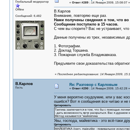
Глобальный модератор
«
Ответ #289 :
14 Января 2009, 15:08:07 »
Offline
В.Карлов
Внимание, повторяю еще раз.
Сообщений: 6,482
Нами получены сведения о том, что во
Сообщение поступило в 15 часов.
С чем вы спорите? Вас не устраивает, чт
Данные получены из трех, независимых др
1. Фотографии.
2. Доклад Торшина.
3. Пожарная служба Владикавказа.
Предъявите свои доказательства обратного
«
Последнее редактирование: 14 Января 2009, 15:
В.Карлов
Re: Разговор с Карловым
Гость
«
Ответ #290 :
14 Января 2009, 15:42:28 »
У меня вероятно скудоумие, или у вас кос
ошибся? Вот я сообщения все читаю и не 
Цитировать
Тактика заключается в том, что бы с помощью логик
- дать возможность ярче раскрыться. Вас я дураком 
Метод называется "майевтика
Увы, господа, майевтика - это всё-таки дру
Цитировать
МАЙЕВТИКА (греч. maieutike - повивальное искусств