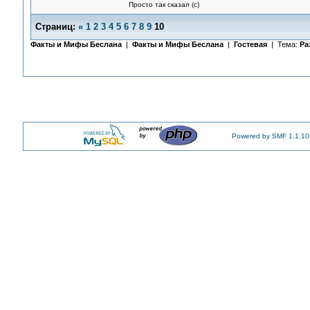
Просто так сказал (с)
Страниц:
«
1
2
3
4
5
6
7
8
9
10
Факты и Мифы Беслана
|
Факты и Мифы Беслана
|
Гостевая
| Тема:
Ра
Powered by SMF 1.1.10