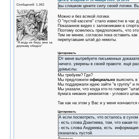
Цитата: В.Карлов от 14 Января 2009, 16:34:09
Сообщений: 1,362
вы слишком цените силу своей логики. Вы
Можно и без всякой логики.
О "пустой кассете" стало известно в час 
Показанное видео с заложниками в спортз
Поэтому осмелюсь предположить, что это
Тем не менее, согласен пока оставить как
перепугавшие штаб до немоты.
"Я мзду не беру, мне за
державу обидно"
Цитировать
От меня вытребуете письменных доказате
ничего. уверены в своей правоте. ещё раз
домыслы.
Мы требуем? Где?
Мы предложили
официально
выяснить в 
Мы поддержали идею зайти "в группу" и п
Мы указали, что когда кто-то говорит "шта
бумага никаких реквизитов - углового штам
Так как на этом у Вас и у меня кончаются
Цитировать
А если посмотреть, что осталось в сухом 
- есть слова Дзантиева, том, что какая-то
- есть слова Андреева, есть информация 
оказалась пустой.
Логично