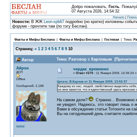
Добро пожаловать,
Гость
. Пожалу
07 Августа 2026, 14:54:32
Начало
|
Помо
Новости:
В ЖЖ
Leon-spb67
подробно (но кратко) изложены событи
форуме - прочтите там (по тэгу Беслан).
Факты и Мифы Беслана
|
Факты и Мифы Беслана
|
Гостевая
| Тема:
Р
Страниц:
«
1
2
3
4
5
6
7
8
9
10
Тема: Разговор с Карловым (Прочитано 
Автор
Айрон
чердак_временно
ДСП
«
Ответ #270 :
11 Января 2009, 14:36:24 »
Offline
Цитата: В.Карлов от 11 Января 2009, 13:52:37
Сообщений: 2,198
Каждому из нас, людей, свойственно выделять себя
но мне кажется, что я единственный здесь признаю 
На самом деле?
Странно... Возможно я
не увидел. Надеюсь, это говорит лишь о м
Вами в обсуждении статьи Тотоонти на сай
Вы на сегодняшний день считаете ошибоч
WWW