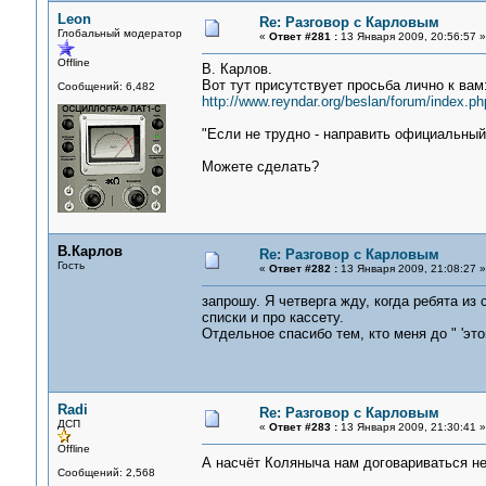
Leon
Re: Разговор с Карловым
Глобальный модератор
«
Ответ #281 :
13 Января 2009, 20:56:57 »
Offline
В. Карлов.
Вот тут присутствует просьба лично к вам
Сообщений: 6,482
http://www.reyndar.org/beslan/forum/index.ph
"Если не трудно - направить официальный
Можете сделать?
В.Карлов
Re: Разговор с Карловым
Гость
«
Ответ #282 :
13 Января 2009, 21:08:27 »
запрошу. Я четверга жду, когда ребята из
списки и про кассету.
Отдельное спасибо тем, кто меня до " 'эт
Radi
Re: Разговор с Карловым
ДСП
«
Ответ #283 :
13 Января 2009, 21:30:41 »
Offline
А насчёт Коляныча нам договариваться 
Сообщений: 2,568