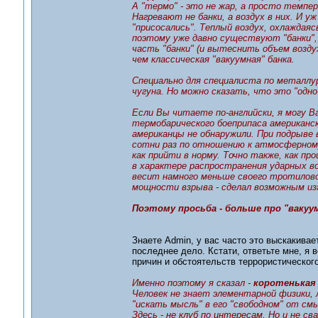
А "термо" - это не жар, а просто темпер
Нагревают не банки, а воздух в них. И у
"присосались". Теплый воздух, охлаждая
поэтому уже давно существуют "банки",
часть "банки" (и вытеснить объем возд
чем классическая "вакуумная" банка.
Специально для специалиста по металлур
чугуна. Но можно сказать, что это "одно
Если Вы читаете по-английски, я могу 
термобарического боеприпаса американск
американцы не обнаружили. При подрыве 
сотни раз по отношению к атмосферному
как прийти в норму. Точно также, как п
в характере распространения ударных во
весит намного меньше своего тротилово
мощности взрыва - сделал возможным из
Поэтому просьба - больше про "вакуу
Знаете Admin, у вас часто это выскакивае
последнее дело. Кстати, ответьте мне, я 
причин и обстоятельств террористическо
Именно поэтому я сказал -
коротенькая
Человек не знает элементарной физики, 
"искать мысль" в его "свободном" от см
Здесь - не клуб по интересам. Но и не св