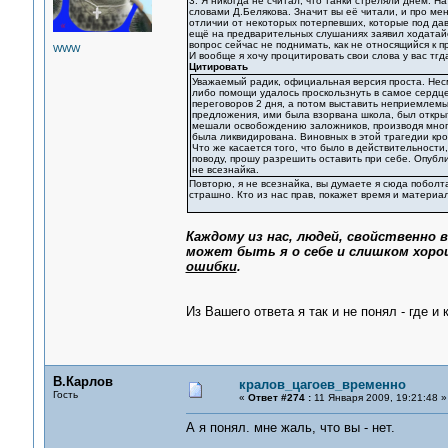
3. Я никогда не считал, что танки стреляли днём. Н
словами Д.Белякова. Значит вы её читали, и про мен
отличии от некоторых потерпевших, которые под да
ещё на предварительных слушаниях заявил ходатайс
вопрос сейчас не поднимать, как не относящийся к
WWW
И вообще я хочу процитировать свои слова у вас тгд
Цитировать
Уважаемый радик, официальная версия проста. Несм
либо помощи удалось проскользнуть в самое сердце
переговоров 2 дня, а потом выставить неприемлемы
предложения, ими была взорвана школа, был откры
мешали освобождению заложников, производя мног
была ликвидирована. Виновных в этой трагедии кро
Что же касается того, что было в действительности,
поводу, прошу разрешить оставить при себе. Опубли
не всезнайка.
Повторю, я не всезнайка, вы думаете я сюда поболта
страшно. Кто из нас прав, покажет время и материа
Каждому из нас, людей, свойственно
может быть я о себе и слишком хоро
ошибки
.
Из Вашего ответа я так и не понял - где и
В.Карлов
кралов_цагоев_временно
Гость
«
Ответ #274 :
11 Января 2009, 19:21:48 »
А я понял. мне жаль, что вы - нет.