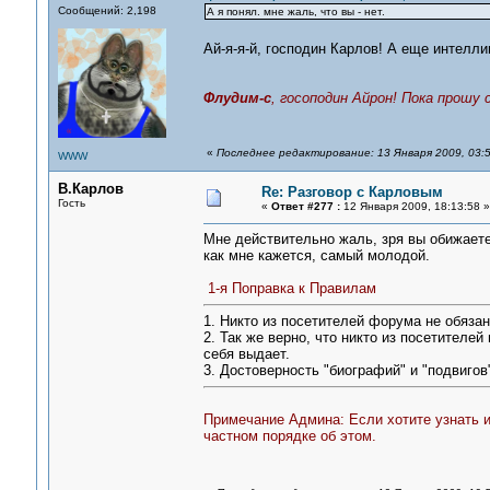
Сообщений: 2,198
А я понял. мне жаль, что вы - нет.
Ай-я-я-й, господин Карлов! А еще интелл
Флудим-с
, госоподин Айрон! Пока прошу
«
Последнее редактирование: 13 Января 2009, 03:5
WWW
В.Карлов
Re: Разговор с Карловым
Гость
«
Ответ #277 :
12 Января 2009, 18:13:58 »
Мне действительно жаль, зря вы обижаете
как мне кажется, самый молодой.
1-я Поправка к Правилам
1. Никто из посетителей форума не обязан 
2. Так же верно, что никто из посетителей 
себя выдает.
3. Достоверность "биографий" и "подвиго
Примечание Админа: Если хотите узнать и
частном порядке об этом.