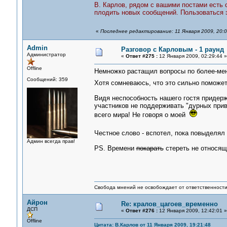
В. Карлов, рядом с вашими постами есть с
плодить новых сообщений. Пользоваться эт
«
Последнее редактирование: 11 Января 2009, 20:0
Admin
Разговор с Карловым - 1 раунд
Администратор
«
Ответ #275 :
12 Января 2009, 02:29:44 »
Offline
Немножко растащил вопросы по более-ме
Сообщений: 359
Хотя сомневаюсь, что это сильно помож
Видя неспособность нашего гостя придер
участников не поддерживать "дурных прив
всего мира! Не говоря о моей
Честное слово - вспотел, пока повыделя
Админ всегда прав!
PS. Времени
покарать
стереть не относящи
Свобода мнений не освобождает от ответственности 
Айрон
Re: кралов_цагоев_временно
ДСП
«
Ответ #276 :
12 Января 2009, 12:42:01 »
Offline
Цитата: В.Карлов от 11 Января 2009, 19:21:48