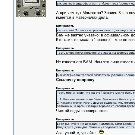
в известном видеофрагменте Мамонтова "звонок мам
А при чем тут Мамонтов? Запись была опу
имеется в материалах дела.
Цитировать
- есть слова Торшина в проекте своего доклада о пож
Вам же внятно указано: в официальном до
Кто там что писал в "проекте" - мне не из
Цитировать
- есть слова неустановленного здесь на форуме лиц
Не известного ВАМ. Нам это лицо известн
Цитировать
в) в материалах третьей экспертизы указаны нескол
Ссылочку попрошу
Цитировать
- есть моё мнение, что на этой кассете могло быть т
...1. Кассеты может и не быть. Это может быть и утк
2. Кассета может иметь другое содержание, которое
заложники, а организаторы теракта со своими треб
Чистой воды конспирология.
Цитировать
Leon вы ничего не доказали наглядно, вами сделан
Подождите день-два. Узнаем у следователей, что та
Ага, узнайте, узнайте.