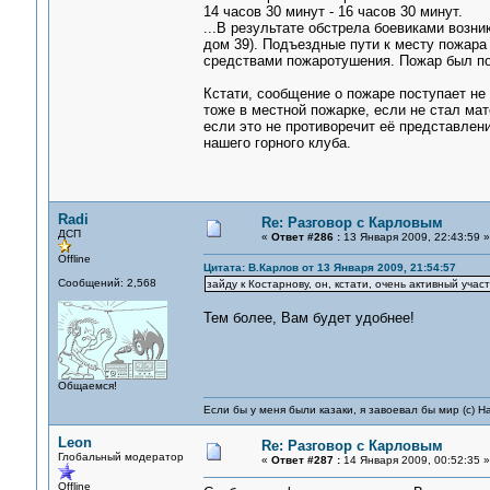
14 часов 30 минут - 16 часов 30 минут.
...В результате обстрела боевиками возн
дом 39). Подъездные пути к месту пожар
средствами пожаротушения. Пожар был пот
Кстати, сообщение о пожаре поступает не
тоже в местной пожарке, если не стал ма
если это не противоречит её представления
нашего горного клуба.
Radi
Re: Разговор с Карловым
ДСП
«
Ответ #286 :
13 Января 2009, 22:43:59 »
Offline
Цитата: В.Карлов от 13 Января 2009, 21:54:57
Сообщений: 2,568
зайду к Костарнову, он, кстати, очень активный уча
Тем более, Вам будет удобнее!
Общаемся!
Если бы у меня были казаки, я завоевал бы мир (с) Н
Leon
Re: Разговор с Карловым
Глобальный модератор
«
Ответ #287 :
14 Января 2009, 00:52:35 »
Offline