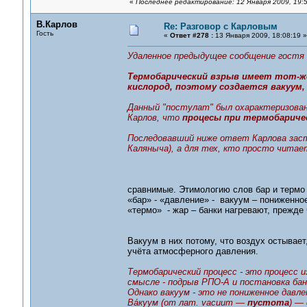
«
Последнее редактирование: 12 Января 2009, 19:5
В.Карлов
Re: Разговор с Карловым
Гость
«
Ответ #278 :
13 Января 2009, 18:08:19 »
Удаленное предыдущее сообщение гостя
Термобарический взрыв имеет тот-же
кислород, поэтому создается вакуум,
Данный "постулат" был охарактеризован
Карлов, что
процесы при термобаричес
Последовавший ниже ответ Карлова заста
Каляныча), а для тех, кто просто читае
сравнимые. Этимологию слов бар и термо
«бар» - «давление» - вакуум – пониженно
«термо» - жар – банки нагревают, прежд
Вакуум в них потому, что воздух остывает,
учёта атмосферного давления.
Термобарический процесс - это процесс
смысле - подрыв РПО-А и постановка бан
Однако вакуум - это не пониженное давле
Ва́куум (от лат. vacuum —
пустота
) —