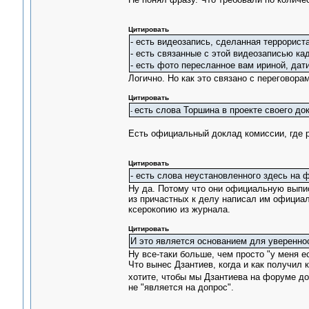
Цитировать
- есть видеозапись, сделанная террорист
- есть связанные с этой видеозаписью ка
- есть фото пересланное вам ириной, дат
Логично. Но как это связано с переговорам
Цитировать
есть слова Торшина в проекте своего док
-
Есть официальный доклад комиссии, где р
Цитировать
- есть слова неустановленного здесь на 
Ну да. Потому что они официальную выпис
из причастных к делу написал им официа
ксерокопию из журнала.
Цитировать
И это является основанием для уверенно
Ну все-таки больше, чем просто "у меня е
Что вынес Дзантиев, когда и как получил 
хотите, чтобы мы Дзантиева на форуме д
не "является на допрос".