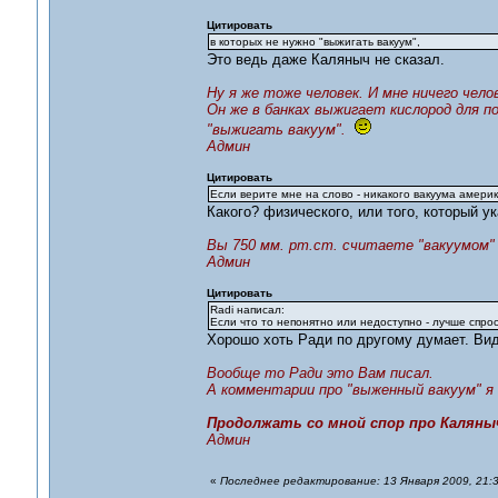
Цитировать
в которых не нужно "выжигать вакуум",
Это ведь даже Каляныч не сказал.
Ну я же тоже человек. И мне ничего чел
Он же в банках выжигает кислород для п
"выжигать вакуум".
Админ
Цитировать
Если верите мне на слово - никакого вакуума амери
Какого? физического, или того, который у
Вы 750 мм. рт.ст. считаете "вакуумом
Админ
Цитировать
Radi написал:
Если что то непонятно или недоступно - лучше спрос
Хорошо хоть Ради по другому думает. Вид
Вообще то Ради это Вам писал.
А комментарии про "выженный вакуум" я 
Продолжать со мной спор про Каляныч
Админ
«
Последнее редактирование: 13 Января 2009, 21:3