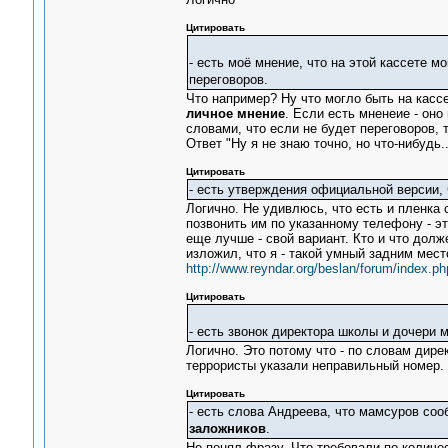
Цитировать
- есть моё мнение, что на этой кассете м
переговоров.
Что например? Ну что могло быть на кассет
личное мнение
. Если есть мненеие - оно
словами, что если не будет переговоров, 
Ответ "Ну я не знаю точно, но что-нибудь.
Цитировать
- есть утверждения официальной версии, ч
Логично. Не удивлюсь, что есть и пленка 
позвонить им по указанному телефону - эт
еще лучше - свой вариант. Кто и что долж
изложил, что я - такой умный задним мест
http://www.reyndar.org/beslan/forum/index.
Цитировать
- есть звонок директора школы и дочери м
Логично. Это потому что - по словам дире
террористы указали неправильный номер. 
Цитировать
- есть слова Андреева, что мамсуров соо
заложников
.
Не понял фразу. Что требовали по количе