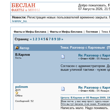
Добро пожаловать,
Г
07 Августа 2026, 21:
Новости:
Регистрация новых пользователей временно закрыта. П
ivanov_su
.
Факты и Мифы Беслана
|
Факты и Мифы Беслана
|
Гостевая
| Тема:
Страниц:
«
1
2
3
4
5
6
7
8
9
10
»
Тема: Разговор с Карловым (П
Автор
В.Карлов
Re: Разговор с Ка
Гость
«
Ответ #150 :
05 Января 
Согласен с администратором. Да
выше уличной тактики - чужие зд
polinom
Re: Разговор с Ка
ДСП
«
Ответ #151 :
05 Января 
Offline
Цитата: В.Карлов от 05 Января 2009, 19
Сообщений: 52
Вам легче, у вас мир прост, здесь наши 
Что вы тут писали, я не знаю. Я написа
Написать мало. Надо понимать. И