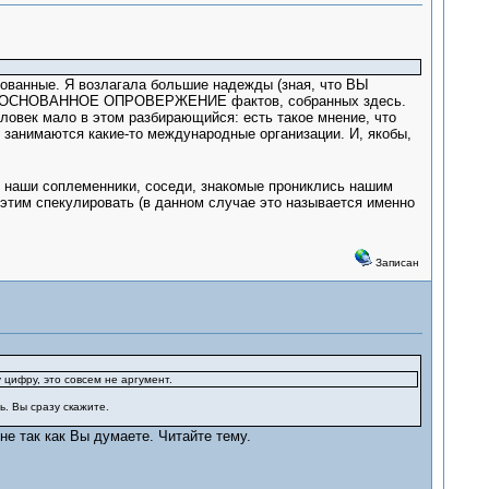
нованные. Я возлагала большие надежды (зная, что ВЫ
 ОБОСНОВАННОЕ ОПРОВЕРЖЕНИЕ фактов, собранных здесь.
еловек мало в этом разбирающийся: есть такое мнение, что
. занимаются какие-то международные организации. И, якобы,
м наши соплеменники, соседи, знакомые прониклись нашим
 этим спекулировать (в данном случае это называется именно
Записан
 цифру, это совсем не аргумент.
. Вы сразу скажите.
не так как Вы думаете. Читайте тему.