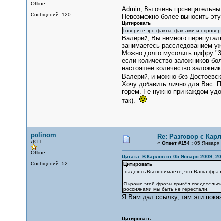
Offline
Admin, Вы очень проницательны
Сообщений: 120
Невозможно более выносить эту
Цитировать
Говорите про факты, фактами и опровер
Валерий, Вы немного перепутали
занимаетесь расследованием 
Можно долго мусолить цифру "35
если количество заложников бол
настоящее количество заложнико
Валерий, и можно без Достоевск
Хочу добавить лично для Вас. 
горем. Не нужно при каждом удо
так).
polinom
Re: Разговор с Ка
ДСП
«
Ответ #154 :
05 Января 
Offline
Цитата: В.Карлов от 05 Января 2009, 20
Сообщений: 52
Цитировать
надеюсь Вы понимаете, что Ваша фраза 
Я кроме этой фразы привёл свидетельск
россиянами мы быть не перестали.
Я Вам дал ссылку, там эти показ
Цитировать