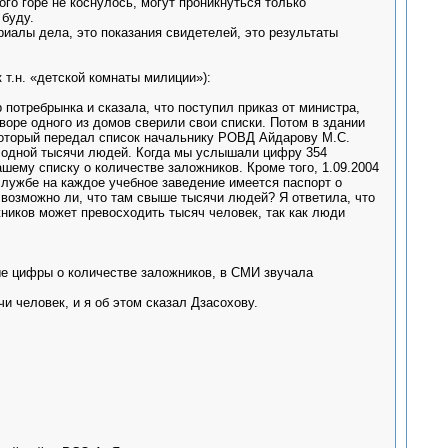
кого горе не коснулось, могут проникнуться только
 буду.
риалы дела, это показания свидетелей, это результаты
 т.н. «детской комнаты милиции»):
р потребрынка и сказала, что поступил приказ от министра,
воре одного из домов сверили свои списки. Потом в здании
 который передал список начальнику РОВД Айдарову М.С.
 одной тысячи людей. Когда мы услышали цифру 354
ашему списку о количестве заложников. Кроме того, 1.09.2004
лужбе на каждое учебное заведение имеется паспорт о
возможно ли, что там свыше тысячи людей? Я ответила, что
ников может превосходить тысяч человек, так как люди
ьные цифры о количестве заложников, в СМИ звучала
чи человек, и я об этом сказал Дзасохову.