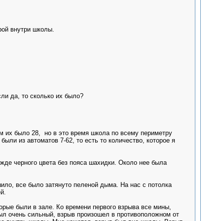
рой внутри школы.
ли да, то сколько их было?
ам их было 28, но в это время школа по всему периметру
были из автоматов 7-62, то есть то количество, которое я
жде черного цвета без пояса шахидки. Около нее была
шило, все было затянуто пеленой дыма. На нас с потолка
й.
орые были в зале. Ко времени первого взрыва все мины,
был очень сильный, взрыв произошел в противоположном от