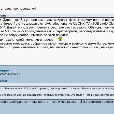
!
 словесную перепалку!
гайте.
. Здесь, как Вы успели заметить, собраны факты, причем вполне обос
уже более 4 лет) услышать от ВАС обоснование СВОИХ ФАКТОВ либо
4". Давайте я озвучу, почему в Беслане это так важно. Объясню, как ч
ее 500, то их освобождением как и переговорами, расследованием и т.д
в не озвучивалось именно по этой причине.
их, скальпелей, мельниц и прочее...
Поверьте мне, здесь собрались люди, которые возможно даже более, че
бном случае напоминать о том, что пережили некоторые из нас, не надо
рловым
2009, 20:57:28 »
:30:19
- "Я написал про 354, привёл пример, опровергните.", и то, что Выше наговорили про эту
ие показания данные под присягой главных фигурантов. Это мало? Чем же ещё вас убедить
ания разбираются и выясняется, кто и что сказал. И получается совсем 