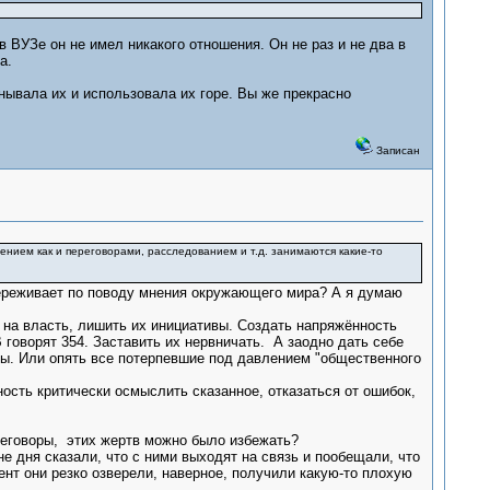
в ВУЗе он не имел никакого отношения. Он не раз и не два в
а.
нывала их и использовала их горе. Вы же прекрасно
Записан
ением как и переговорами, расследованием и т.д. занимаются какие-то
 переживает по поводу мнения окружающего мира? А я думаю
 на власть, лишить их инициативы. Создать напряжённость
 говорят 354. Заставить их нервничать. А заодно дать себе
сты. Или опять все потерпевшие под давлением "общественного
ость критически осмыслить сказанное, отказаться от ошибок,
реговоры, этих жертв можно было избежать?
не дня сказали, что с ними выходят на связь и пообещали, что
ент они резко озверели, наверное, получили какую-то плохую