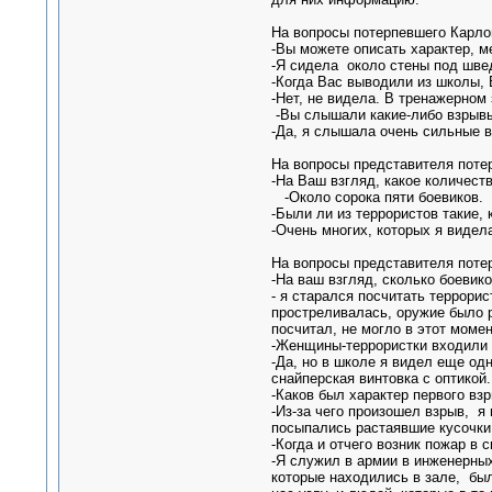
На вопросы потерпевшего Карлов
-Вы можете описать характер, м
-Я сидела около стены под шве
-Когда Вас выводили из школы, 
-Нет, не видела. В тренажерном
-Вы слышали какие-либо взрывы
-Да, я слышала очень сильные в
На вопросы представителя поте
-На Ваш взгляд, какое количест
-Около сорока пяти боевиков.
-Были ли из террористов такие,
-Очень многих, которых я видела
На вопросы представителя потер
-На ваш взгляд, сколько боевик
- я старался посчитать террорис
простреливалась, оружие было ра
посчитал, не могло в этот момен
-Женщины-террористки входили 
-Да, но в школе я видел еще од
снайперская винтовка с оптикой.
-Каков был характер первого вз
-Из-за чего произошел взрыв, я
посыпались растаявшие кусочки
-Когда и отчего возник пожар в 
-Я служил в армии в инженерных
которые находились в зале, был