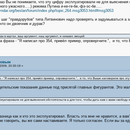
аз Вы не понимаете, что эту цифру эксплуатировали не для выяснения о
ого ужасного.....) режима Путина и-ке-ге-бе,-фэ-эс-бе.....
eyndar.org/beslan/forum/index.php/topic,264.msg3053.html#msg3053
 шаг "правдорубов" типа Литвинович надо проверять и задумываться а з
что он двоечник и дурак?
к в картах, ваш аргумент, наш аргумент, и никаких эмоций.
фраза - "Я написал про 354, привёл пример, опровергните.", и то, что 
рловым
2009, 20:30:19 »
 "Я написал про 354, привёл пример, опровергните.", и то, что Выше наговорили про эту 
етельские показания данные под присягой главных фигурантов. Это мал
плуатировали не для выяснения обстоятельств а для того, чтобы дать нам с вами свободу от
азница как и кто это эксплуатировал. Власть эта мне не нравится, а вам
не говорить, вы же сами наставиваете. Я только согласен. Если вы за е