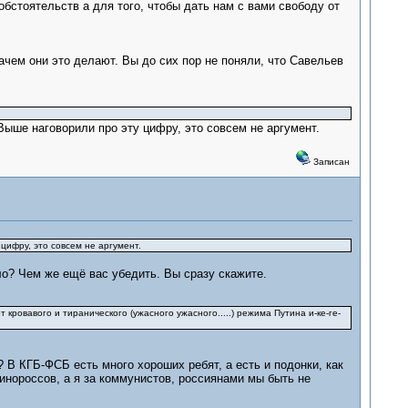
бстоятельств а для того, чтобы дать нам с вами свободу от
ачем они это делают. Вы до сих пор не поняли, что Савельев
Выше наговорили про эту цифру, это совсем не аргумент.
Записан
цифру, это совсем не аргумент.
о? Чем же ещё вас убедить. Вы сразу скажите.
 кровавого и тиранического (ужасного ужасного.....) режима Путина и-ке-ге-
? В КГБ-ФСБ есть много хороших ребят, а есть и подонки, как
динороссов, а я за коммунистов, россиянами мы быть не