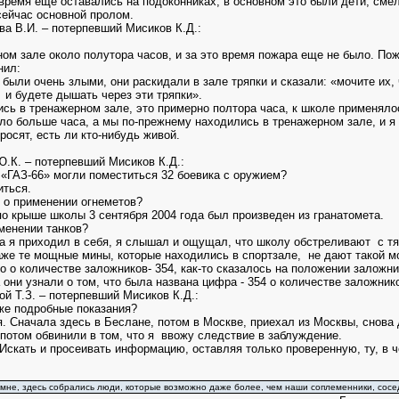
о время еще оставались на подоконниках, в основном это были дети, см
сейчас основной пролом.
а В.И. – потерпевший Мисиков К.Д.:
ом зале около полутора часов, и за это время пожара еще не было. Пожа
нил:
 были очень злыми, они раскидали в зале тряпки и сказали: «мочите их,
 и будете дышать через эти тряпки».
сь в тренажерном зале, это примерно полтора часа, к школе применял
ло больше часа, а мы по-прежнему находились в тренажерном зале, и я у
росят, есть ли кто-нибудь живой.
.К. – потерпевший Мисиков К.Д.:
 «ГАЗ-66» могли поместиться 32 боевика с оружием?
ться.
 о применении огнеметов?
по крыше школы 3 сентября 2004 года был произведен из гранатомета.
именении танков?
гда я приходил в себя, я слышал и ощущал, что школу обстреливают с т
аже те мощные мины, которые находились в спортзале, не дают такой м
о о количестве заложников- 354, как-то сказалось на положении заложн
а они узнали о том, что была названа цифра - 354 о количестве заложни
й Т.З. – потерпевший Мисиков К.Д.:
же подробные показания?
я. Сначала здесь в Беслане, потом в Москве, приехал из Москвы, снова 
 потом обвинили в том, что я ввожу следствие в заблуждение.
 Искать и просеивать информацию, оставляя только проверенную, ту, в
 мне, здесь собрались люди, которые возможно даже более, чем наши соплеменники, сосе