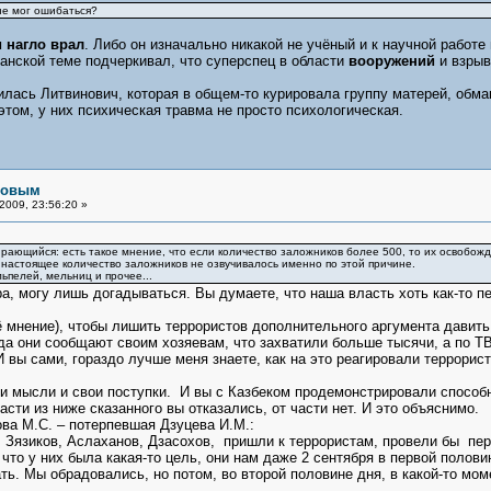
не мог ошибаться?
нагло врал
. Либо он изначально никакой не учёный и к научной работе 
анской теме подчеркивал, что суперспец в области
вооружений
и взрыв
илась Литвинович, которая в общем-то курировала группу матерей, обма
этом, у них психическая травма не просто психологическая.
рловым
2009, 23:56:20 »
ирающийся: есть такое мнение, что если количество заложников более 500, то их освобожд
настоящее количество заложников не озвучивалось именно по этой причине.
льпелей, мельниц и прочее...
Ира, могу лишь догадываться. Вы думаете, что наша власть хоть как-то
ё мнение), чтобы лишить террористов дополнительного аргумента давить
да они сообщают своим хозяевам, что захватили больше тысячи, а по ТВ
 вы сами, гораздо лучше меня знаете, как на это реагировали террори
и мысли и свои поступки. И вы с Казбеком продемонстрировали способн
асти из ниже сказанного вы отказались, от части нет. И это объяснимо.
ва М.С. – потерпевшая Дзуцева И.М.:
: Зязиков, Аслаханов, Дзасохов, пришли к террористам, провели бы пе
что у них была какая-то цель, они нам даже 2 сентября в первой полови
ть. Мы обрадовались, но потом, во второй половине дня, в какой-то мом