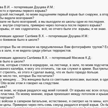
а В.И. – потерпевшая Дзуцева И.М.:
есто и причины первого взрыва?
дской лестницей, по моим ощущениям первый взрыв был снаружи, а вто
Вы видели возгорания?
 зале не было возгораний, а мы выходили из школы одни из последних.
 внутри спортзала, примерно через полчаса после первого взрыва?
зрывы, от них содрогалось всё, но отчего были эти взрывы, я не знаю.
рпевших адвокат Салбиев В.Х. – потерпевшая Дзуцева И.М.:
во боевиков было в школе?
 которых Вы не опознали на предъявленных Вам фотографиях трупов? Ес
 в зале, я не видела среди убитых террористов.
певших адвоката Салбиева В.Х. – потерпевший Мисиков К.Д.:
ов было в школе?
тов, которые стояли в коридорах, на лестнице, в зале, по моим подсчет
зного калибра, я могу это отличить, так как служил в армии. Выстрелы 
т стрелять, из этого я сделал вывод, что их было гораздо больше.
в число тех, которых Вы посчитали?
ну женщину…. Эта женщина была со светлыми волосами, высокая, в оде
 Обо всем этом я говорил на следствии.
рыва?
 не знаю, но взрыв раздался над моей головой. От взрыва нас всех оглу
 пластика. По моему мнению, взрыв произошел между потолком и крыше
спортзале?
 войсках в саперном батальоне, естественно, я смотрел на те мины, кот
и целы. Примерно через пять-семь секунд раздался второй взрыв. Он 