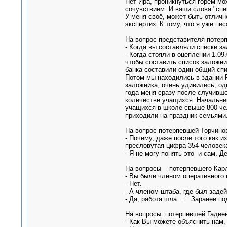
Нет Ира, проникнуться горем мож
сочувствием. И ваши слова "спе
У меня своё, может быть отличн
экспертиз. К тому, что я уже пи
На вопрос представителя потерп
- Когда вы составляли списки з
- Когда стояли в оцеплении 1.09
чтобы составить список заложни
банка составили один общий спи
Потом мы находились в здании 
заложника, очень удивились, од
года меня сразу после случивш
количестве учащихся. Начальник
учащихся в школе свыше 800 чел
приходили на праздник семьями
На вопрос потерпевшей Торчинов
- Почему, даже после того как и
пресловутая цифра 354 человек
- Я не могу понять это и сам. Д
На вопросы потерпевшего Карло
- Вы были членом оперативного
- Нет.
- А членом штаба, где был заде
- Да, работа шла.... Заранее по
На вопросы потерпевшей Гадиев
- Как Вы можете объяснить нам