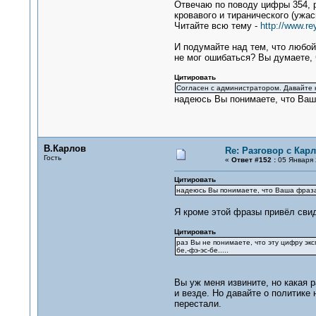
Отвечаю по поводу цифры 354, р
кровавого и тиранического (ужасн
Читайте всю тему -
http://www.r
И подумайте над тем, что любой
не мог ошибаться? Вы думаете, 
Цитировать
Согласен с администратором. Давайте ка
надеюсь Вы понимаете, что Ваша 
В.Карлов
Re: Разговор с Ка
Гость
«
Ответ #152 :
05 Января 
Цитировать
надеюсь Вы понимаете, что Ваша фраза -
Я кроме этой фразы привёл свид
Цитировать
раз Вы не понимаете, что эту цифру экс
бе,-фэ-эс-бе.....
Вы уж меня извините, но какая р
и везде. Но давайте о политике 
перестали.