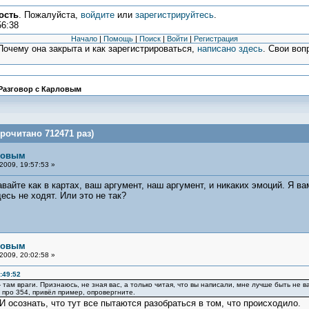
ость
. Пожалуйста,
войдите
или
зарегистрируйтесь
.
56:38
Начало
|
Помощь
|
Поиск
|
Войти
|
Регистрация
очему она закрыта и как зарегистрироваться,
написано здесь
. Свои воп
Разговор с Карловым
рочитано 712471 раз)
рловым
2009, 19:57:53 »
вайте как в картах, ваш аргумент, наш аргумент, и никаких эмоций. Я в
есь не ходят. Или это не так?
рловым
2009, 20:02:58 »
:49:52
- там враги. Признаюсь, не зная вас, а только читая, что вы написали, мне лучше быть не 
л про 354, привёл пример, опровергните.
 осознать, что тут все пытаются разобраться в том, что происходило.