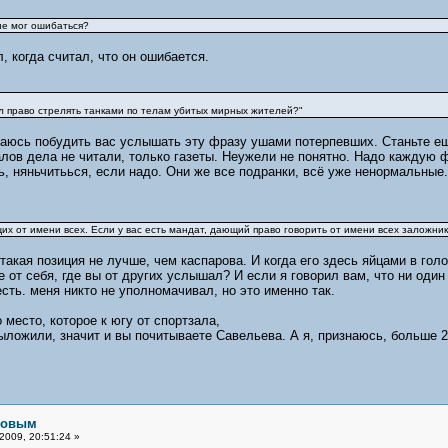
не мог ошибаться?
, когда считал, что он ошибается.
дал право стрелять танками по телам убитых мирных жителей?"
аюсь побудить вас услышать эту фразу ушами потерпевших. Станьте ещё
лов дела не читали, только газеты. Неужели не понятно. Надо каждую ф
ь, няньчитьься, если надо. Они же все подранки, всё уже ненормальные.
х от имени всех. Если у вас есть мандат, дающий право говорить от имени всех заложников
такая позиция не лучше, чем каспарова. И когда его здесь яйцами в голо
 от себя, где вы от других услышал? И если я говорил вам, что ни один
есть. меня никто не уполномачивал, но это именно так.
 место, которое к югу от спортзала,
ыложили, значит и вы почитываете Савельева. А я, признаюсь, больше 20
рловым
2009, 20:51:24 »