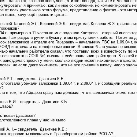
ет только тот, кого оно коснулось, эти же господа, как и те в Беслане, 
кулировать" я принимаю, как личное оскорбление, но комментировать не
ое от всех участников этого форума, представление о фактах - это мате
сал выше, хочу ещё привести цитаты:
евшей Тагаевой Э.Л.-Кесаевой Э.Л – свидетель Кесаева Ж.З. (начальник
аложников?
.04 г., примерно в 11 часов ко мне подошла Кастуева – старший инспекто
ков. Нам раздали ручки и бумагу, и мы приступили к работе. Потом во д
сок заложников и отдали его Габараеву – начальнику ПВС на 1.09.04 г,
РОВД и отвечали на телефонные звонки. В списке было указанно свыше
нако начальник райотдела сказал, что поставил всех в известность по н
егося захвата в СОШ №1 вызвал к себе начальник райотдела. В нашей с
 райотдела спросил у меня, сколько людей может находиться в школе, 
овек, но если даже учитывать, что не все пришли в школу, число залож
.
ой Р.Т.– свидетель Дзантиев К.Б.:
з спортзала убежали заложники 1.09.04 г. и 2.09.04 г. и сообщили реал
а?
ело в том, что Айдаров сразу нам доложил, что в заложниках около тыся
ва В.И.– свидетель Дзантиев К.Б.:
 штаба?
йствован Дзасохов?
дготовленного плана у нас не было.
ой А.Н.– свидетель Дзантиев К.Б.:
, как террористы оказались в Правобережном районе РСО-А?