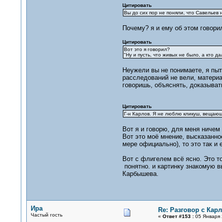
Цитировать
Вы до сих пор не поняли, что Савельев 
Почему? я и ему об этом говорил
Цитировать
Вот это я говорил?
"Ну и пусть, что живых не было, а кто 
Неужели вы не понимаете, я пыт
расследований не вели, материа
говоришь, объяснять, доказыват
Цитировать
Г-н Карлов. Я не люблю кликуш, вещающи
Вот я и говорю, для меня ничем 
Вот это моё мнение, высказанное
мере официально), то это так и 
Вот с флигелем всё ясно. Это то
понятно. и картинку знакомую в
Карбышева.
Ира
Re: Разговор с Ка
Частый гость
«
Ответ #153 :
05 Января 