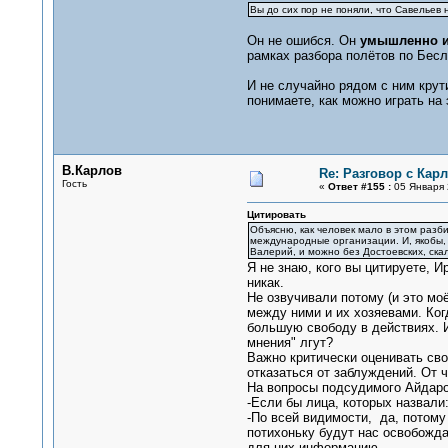
Вы до сих пор не поняли, что Савельев 
Он не ошибся. Он
умышленно и 
рамках разбора полётов по Бесл
И не случайно рядом с ним крут
понимаете, как можно играть на 
В.Карлов
Re: Разговор с Ка
Гость
«
Ответ #155 :
05 Января 
Цитировать
Объясню, как человек мало в этом разб
международные организации. И, якобы, 
Валерий, и можно без Достоевских, ска
Я не знаю, кого вы цитируете, 
никак.
Не озвучивали потому (и это мо
между ними и их хозяевами. Ког
большую свободу в действиях. И
мнения" лгут?
Важно критически оценивать сво
отказаться от заблуждений. От ч
На вопросы подсудимого Айдаро
-Если бы лица, которых назвали
-По всей видимости, да, потому 
потихоньку будут нас освобожда
для них информацию.