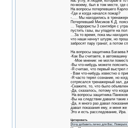
нас углу, и людей, которые в т
по-моему, был в том месте, где 
На вопросы потерпевшего Карлов
-Где и когда начался пожар?
-….. Мы находились в тренажерн
Потерпевший Мисиков К.Д. пояс
… Террористы 3 сентября с утра
пустить газы, вы упадете на пол
…За то время, пока мы находили
что наши начнут штурм, но прош
забросят пару гранат, а потом сп
На вопросы защитника Багаева Ю
-Как Вы считаете, в автомашину
-Мое мнение: не могли помести
-Вы что-нибудь можете пояснить
-Я считаю, что первый выстрел 
- Вам что-нибудь известно о пр
-Я часто терял сознание, но ко
сотрясался тренажерный зал, д
-Скажите, то, что было объявлен
-Да, сказалось, потому что когд
На вопросы защитника Панюково
-Вы на следствии давали такие 
-Да, я много раз давал показани
давал показания ему, и меня же
Это и есть расследование, Ира.
Цитировать
Хочу добавить лично для Вас. Поверьте