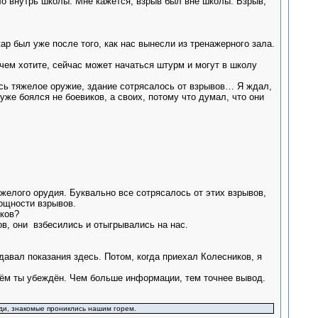
ело внутрь школы. Мне кажется, взрыв был вне школы. Взрыв,
р был уже после того, как нас вынесли из тренажерного зала.
 чем хотите, сейчас может начаться штурм и могут в школу
ось тяжелое оружие, здание сотрясалось от взрывов… Я ждал,
же боялся не боевиков, а своих, потому что думал, что они
яжелого орудия. Буквально все сотрясалось от этих взрывов,
ощности взрывов.
иков?
ков, они взбесились и отыгрывались на нас.
давал показания здесь. Потом, когда приехал Колесников, я
 чём ты убеждён. Чем больше информации, тем точнее вывод.
ди, знакомые прониклись нашим горем.