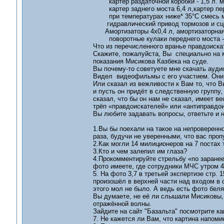
картер раздаточной коробки - 1,5 л. ма
картер заднего моста 6,4 л,картер перед
при температурах ниже* 35°С смесь масл
гидравлический привод тормозов и сцепл
Амортизаторы 4х0,4 л, амортизаторная 
поворотные кулаки переднего моста - 1,
Что из перечисленного вранье правдоиска
Скажите, пожалуйста, Вы специально на м
показания Мисикова Казбека на суде.
Вы почему-то советуете мне скачать ауди
Видел видеофильмы с его участием. Они 
Или сказал из вежливости к Вам то, что 
и пусть он придёт в следственную группу,
сказал, что бы он нам не сказал, имеет ве
трёп «правдоискателей» или «антиправдо
Вы любите задавать вопросы, ответьте и н
1.Вы бы поехали на такое на непроверенн
раза, будучи не уверенными, что вас проп
2.Как могли 14 милиционеров на 7 постах
3.Кто и чем залепил им глаза?
4.Прокомментируйте стрельбу «по заранее
фото имеете, где сотрудники МЧС утром 4
5. На фото 3,7 в третьей экспертизе стр. 
произошёл в верхней части над входом в с
этого мол не было. А ведь есть фото бел
Вы думаете, не её ли слышали Мисиковы, 
отражённой волны.
Зайдите на сайт "Базальта" посмотрите к
7. Не кажется ли Вам, что картина напоми