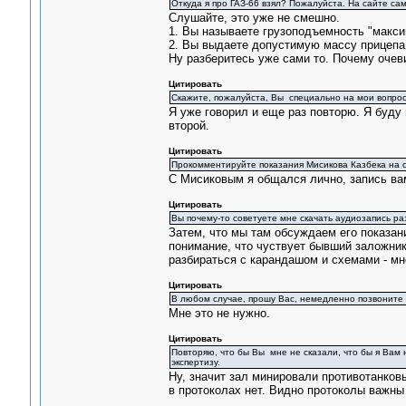
Откуда я про ГАЗ-66 взял? Пожалуйста. На сайте са
Слушайте, это уже не смешно.
1. Вы называете грузоподъемность "макси
2. Вы выдаете допустимую массу прицепа 
Ну разберитесь уже сами то. Почему оче
Цитировать
Скажите, пожалуйста, Вы специально на мои вопрос
Я уже говорил и еще раз повторю. Я буду 
второй.
Цитировать
Прокомментируйте показания Мисикова Казбека на с
С Мисиковым я общался лично, запись вам
Цитировать
Вы почему-то советуете мне скачать аудиозапись ра
Затем, что мы там обсуждаем его показани
понимание, что чуствует бывший заложник
разбираться с карандашом и схемами - мно
Цитировать
В любом случае, прошу Вас, немедленно позвоните ем
Мне это не нужно.
Цитировать
Повторяю, что бы Вы мне не сказали, что бы я Вам не
экспертизу.
Ну, значит зал минировали противотанков
в протоколах нет. Видно протоколы важны 