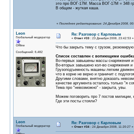
это про ВОГ-17М. Масса ВОГ-17М = 348 г
В общем - жуткая каша.
«
Последнее редактирование: 24 Декабря 2008, 00
Leon
Re: Разговор с Карловым
Глобальный модератор
«
Ответ #33 :
23 Декабря 2008, 23:42:53 »
Offline
Что бы закрыть тему с грузом, резюмирую
Сообщений: 6,482
Список составлен с вопиющими ошибк
Во-первых завышены массы снаряжения и б
Во-вторых завышено кол-во снаряжения и б
Грузоподъемность машины легким движен
что в корне не верно и граничит с подлого
Другими словами, внятно доказать невозм
качестве аргумента осталось только "я со
Тема про "невозможно" - закрыта, увы.
Можем поговорить про 7 постов милиции, 
Где эти посты стояли?
Leon
Re: Разговор с Карловым
Глобальный модератор
«
Ответ #34 :
24 Декабря 2008, 11:20:27 »
Offline