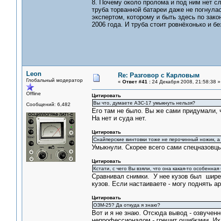
8. Почему около пролома и под ним нет сл
труба торванной батареи даже не погнула
экспертом, которому и быть здесь по зак
2006 года. И труба стоит ровнёхонько и б
Leon
Re: Разговор с Карловым
Глобальный модератор
«
Ответ #41 :
24 Декабря 2008, 21:58:38 »
Offline
Цитировать
Вы что, думаете АЗС-17 умыкнуть нельзя?
Сообщений: 6,482
Его там не было. Вы же сами придумали, ч
На нет и суда нет.
Цитировать
Снайперские винтовки тоже не перочинный ножик, а
Умыкнули. Скорее всего сами спецназовцы.
Цитировать
Кстати, с чего Вы взяли, что она какая-то особенная
Сравнивал снимки. У нее кузов был шире,
кузов. Если настаиваете - могу поднять а
Цитировать
ОЗМ-25? Да откуда я знаю?
Вот и я не знаю. Отсюда вывод - озвучен
непрофессионалом - грешит ошибками. Их