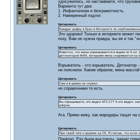
удосужились, но настаиваете, что грузовик
Варианта тут два:
1. Инфантилизм и безграмотность.
2. Намеренный подлог.
Цитировать
Каждую цифру я брал в Интернете по опубликованн
Это здорово! Только в интернете может пи
позу. Вам не нужна правда, вы ее и так "зн
Цитировать
Известно, что мины упаковываются в ящики по 6 шт.
детонаторов №8А, которыми мина снаряжается на мес
Взрыватель - это взрыватель. Детонатор - 
не пояснили. Каким образом, мина массой 5
Цитировать
Сам я в армии не служил.
но справочники то есть.
Цитировать
Вы спрашиваете, кто видел АГС-17? А кто видел, на
упёрли.
Ага. Прямо вижу, как мародеры тащат на с
Цитировать
При такой тяге к оружию на СК. Я считаю, что если 
Понятно. Раз были выстрелы, значит гран