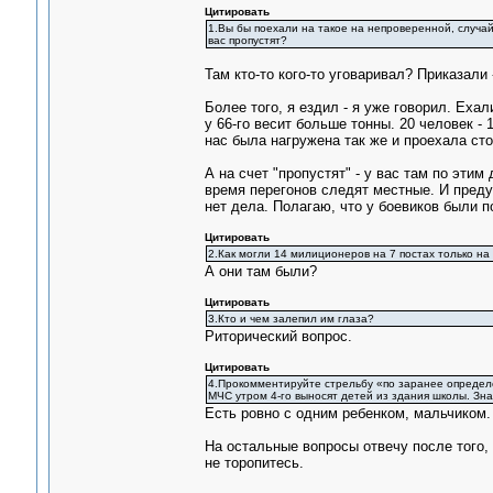
Цитировать
1.Вы бы поехали на такое на непроверенной, случай
вас пропустят?
Там кто-то кого-то уговаривал? Приказали 
Более того, я ездил - я уже говорил. Ехал
у 66-го весит больше тонны. 20 человек - 
нас была нагружена так же и проехала сто
А на счет "пропустят" - у вас там по этим
время перегонов следят местные. И предуп
нет дела. Полагаю, что у боевиков были п
Цитировать
2.Как могли 14 милиционеров на 7 постах только на
А они там были?
Цитировать
3.Кто и чем залепил им глаза?
Риторический вопрос.
Цитировать
4.Прокомментируйте стрельбу «по заранее определён
МЧС утром 4-го выносят детей из здания школы. Зн
Есть ровно с одним ребенком, мальчиком. 
На остальные вопросы отвечу после того, 
не торопитесь.