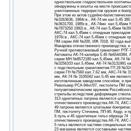
одноствольное гладкоствольное охотничье
обнаружены и изъяты на месте происшест
уничтоженных террористов оружия и боеп
При этом из актов судебно-балистиически
№3263636, 1984г.в., АК-74 мн кал.5,45 385
№3631700, 1985г.в., АК-74мн кал.5,45мм 
№7873250 1992г.в., АК-74 кал.5,45мм №350
АКС-74 кал.5,45мм с откидным прикладом
1976г.в., АКС-74 кал.5,45мм с откидным 
ПМ серии АМ №200, ИЖ 7018, 92 года вып
Макарова отечественного производства, и
Ручной противотанковый гранатомет РПГ-7
Автоматы АК-74 калибра 5.45 №6544384, 
серии МН №8572180 кал.5,45мм, АК-74 №
№3256333 кал.5,45мм, АК-74 №3131991 ка
с подствольным гранатометом ГП 29 №324
серии ГН №7560 кал.7,62 мм, АКС-74 № 31
мм, АК-74 № 3105042 кал.5,45 мм являют
изготовленным заводским способом, и пр
Револьвер РСА-94нт/07, пистолеты ПМ се
полуавтоматическим оружием Российского
стрельбы вследствие деформации ствола
313 однотипных патрона являются штатным
отечественного производства АК-74, АКС-
49 патрона являются штатными боеприпас
ПМ, пистолету Стечкина, ПП-90, Кедр, и 
6 пуль и 45 однотипных гильз образца 74
отечественного производства АК-74, АКС-7
5 гильз являются частями специальных па
23 магазина являются составными частями