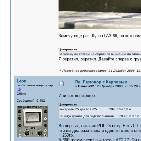
Замечу еще раз: Кузов ГАЗ-66, на котором
Цитировать
И почему вы совсем не обратили внимание на главно
Я обратил, обратил. Давайте сперва с гру
«
Последнее редактирование: 24 Декабря 2008, 12
Leon
Re: Разговор с Карловым
Глобальный модератор
«
Ответ #32 :
23 Декабря 2008, 23:25:29 »
Offline
Или вот вопиющее:
Сообщений: 6,482
Цитировать
выстрелы 25 для РПГ-25 20х0,35=7,0 кг.
...
20 штук гранат для подствольников 20 х 0,6 = 12,0 
Во-первых, никаких РПГ-25 нету. Есть ГП-
что вы два раза внесли одно и то же в сп
= 250гр.
А 350 грамм весит выстрел к АГС-17. Он н