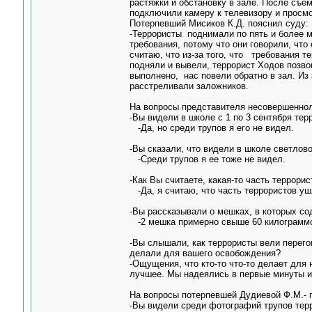
растяжки и обстановку в зале. После съем
подключили камеру к телевизору и просмо
Потерпевший Мисиков К.Д. пояснил суду:
-Террористы поднимали по пять и более м
требования, потому что они говорили, что
считаю, что из-за того, что требования т
подняли и вывели, террорист Ходов позвон
выполнено, нас повели обратно в зал. Из 
расстреливали заложников.
На вопросы представителя несовершеннол
-Вы видели в школе с 1 по 3 сентября те
-Да, но среди трупов я его не видел.
-Вы сказали, что видели в школе светло
-Среди трупов я ее тоже не видел.
-Как Вы считаете, какая-то часть террори
-Да, я считаю, что часть террористов уш
-Вы рассказывали о мешках, в которых со
-2 мешка примерно свыше 60 килограмм
-Вы слышали, как террористы вели перего
делали для вашего освобождения?
-Ощущения, что кто-то что-то делает для
лучшее. Мы надеялись в первые минуты и 
На вопросы потерпевшей Дудиевой Ф.М.- 
-Вы видели среди фотографий трупов терр