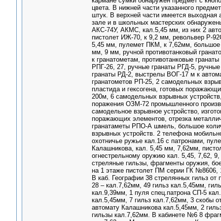
кармане сумки обнаружен предмет с кноп
цвета. В нижней части указанного предме
штук. В верхней части имеется выходная 
зале и в школьных мастерских обнаружены
АКС-74У, АКМС, кал.5,45 мм, из них 2 авт
пистолет ИЖ-70, к 9,2 мм, револьвер Р-92
5,45 мм, пулемет ПКМ, к 7,62мм, большое
мм, 9 мм, ручной противотанковый гранат
к гранатометам, противотанковые гранаты
РПГ-26, 27, ручные гранаты РГД-5, ручны
гранаты РД-2, выстрелы ВОГ-17 м к авто
гранатометов РП-25, 2 самодельных взры
пластида и гексогена, готовых поражающ
200м, 6 самодельных взрывных устройств,
поражения ОЗМ-72 промышленного произво
самодельное взрывное устройство, изгото
поражающих элементов, отрезка металлич
гранатаметы РПО-А шмель, большое количе
взрывных устройств. 2 телефона мобильно
охотничье ружье кал.16 с патронами, пул
Калашникова, кал. 5,45 мм, 7,62мм, пистол
огнестрельному оружию кал. 5,45, 7,62, 9
стреляные гильзы, фрагменты оружия, бо
на 1 этаже пистолет ПМ серии ГК №8606, 19
В каб. Географии 38 стрелянных гильз от 
28 – кал.7,62мм, 49 гильз кал.5,45мм, гил
кал.9,39мм, 1 пуля спец.патрона СП-5 кал
кал.5,45мм, 7 гильз кал.7,62мм, 3 скобы 
автомату Калашникова кал.5,45мм, 2 гильз
гильзы кал.7,62мм. В кабинете №6 8 фра