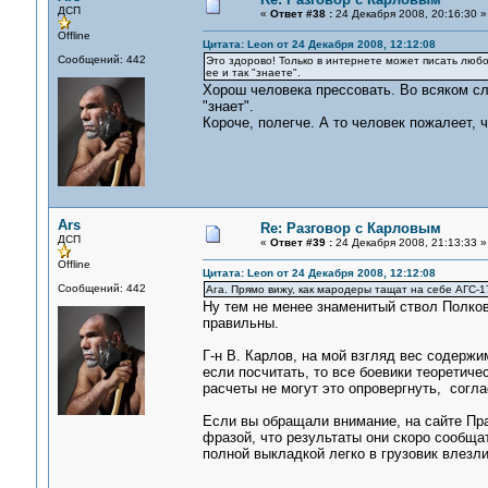
ДСП
«
Ответ #38 :
24 Декабря 2008, 20:16:30 »
Offline
Цитата: Leon от 24 Декабря 2008, 12:12:08
Сообщений: 442
Это здорово! Только в интернете может писать любой
ее и так "знаете".
Хорош человека прессовать. Во всяком слу
"знает".
Короче, полегче. А то человек пожалеет, ч
Ars
Re: Разговор с Карловым
ДСП
«
Ответ #39 :
24 Декабря 2008, 21:13:33 »
Offline
Цитата: Leon от 24 Декабря 2008, 12:12:08
Сообщений: 442
Ага. Прямо вижу, как мародеры тащат на себе АГС-1
Ну тем не менее знаменитый ствол Полков
правильны.
Г-н В. Карлов, на мой взгляд вес содержи
если посчитать, то все боевики теоретич
расчеты не могут это опровергнуть, согла
Если вы обращали внимание, на сайте Пра
фразой, что результаты они скоро сообщат.
полной выкладкой легко в грузовик влезл