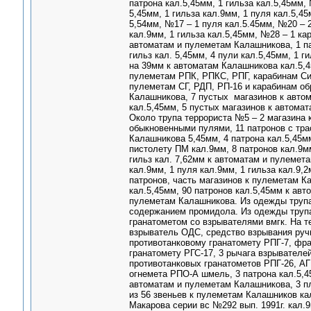
патрона кал.5,45мм, 1 гильза кал.5,45мм,
5,45мм, 1 гильза кал.9мм, 1 пуля кал.5,4
5,54мм, №17 – 1 пуля кал.5.45мм, №20 – 2
кал.9мм, 1 гильза кал.5,45мм, №28 – 1 ка
автоматам и пулеметам Калашникова, 1 па
гильз кал. 5,45мм, 4 пули кал.5,45мм, 1 г
на 39мм к автоматам Калашникова кал.5,4
пулеметам РПК, РПКС, РПГ, карабинам Сим
пулеметам СГ, РДП, РП-16 и карабинам обр
Калашникова, 7 пустых магазинов к авто
кал.5,45мм, 5 пустых магазинов к автома
Около трупа террориста №5 – 2 магазина 
обыкновенными пулями, 11 патронов с тра
Калашникова 5,45мм, 4 патрона кал.5,45м
пистолету ПМ кал.9мм, 8 патронов кал.9м
гильз кал. 7,62мм к автоматам и пулемета
кал.9мм, 1 пуля кал.9мм, 1 гильза кал.9,
патронов, часть магазинов к пулеметам К
кал.5,45мм, 90 патронов кал.5,45мм к ав
пулеметам Калашникова. Из одежды трупа
содержанием промидола. Из одежды трупа
гранатометом со взрывателями вмгк. На т
взрыватель ОДС, средство взрывания ручн
противотанковому гранатомету РПГ-7, фр
гранатомету РГС-17, 3 рычага взрывателе
противотанковых гранатометов РПГ-26, АГ
огнемета РПО-А шмель, 3 патрона кал.5,4
автоматам и пулеметам Калашникова, 3 пл
из 56 звеньев к пулеметам Калашников ка
Макарова серии вс №292 вып. 1991г. кал.9