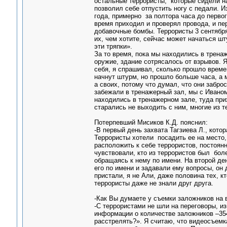
остальные террористы, которые сидели на
позволил себе отпустить ногу с педали. И
года, примерно за полтора часа до первог
время приходил и проверял провода, и пе
добавочные бомбы. Террористы 3 сентября
их, чем хотите, сейчас может начаться шт
эти тряпки».
За то время, пока мы находились в трена
оружие, здание сотрясалось от взрывов. Я
себя, я спрашивал, сколько прошло време
начнут штурм, но прошло больше часа, а 
а своих, потому что думал, что они заброс
забежали в тренажерный зал, мы с Иваном
находились в тренажерном зале, туда пр
старались не выходить с ним, многие из 
Потерпевший Мисиков К.Д. пояснил:
-В первый день захвата Тагзиева Л., кот
Террористы хотели посадить ее на место,
расположить к себе террористов, постоянн
чувствовали, кто из террористов был бол
обращаясь к нему по имени. На второй де
его по имени и задавали ему вопросы, он 
пристали, я не Али, даже половина тех, к
террористы даже не знали друг друга.
-Как Вы думаете у съемки заложников на 
-С террористами не шли на переговоры, из
информации о количестве заложников –354
расстрелять?». Я считаю, что видеосъемк