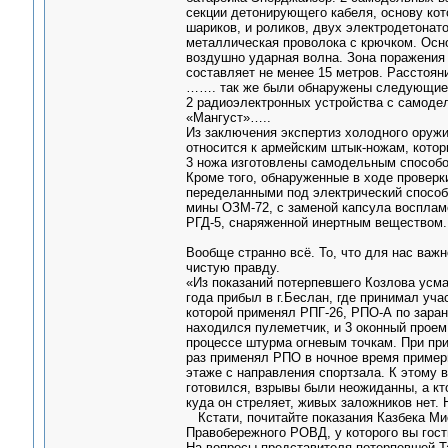
секции детонирующего кабеля, основу ко
шариков, и роликов, двух электродетонато
металлическая проволока с крючком. Осн
воздушно ударная волна. Зона поражения
составляет не менее 15 метров. Расстоян
……. так же были обнаружены следующие
2 радиоэлектронных устройства с самод
«Мангуст»…..
Из заключения экспертиз холодного оружи
относится к армейским штык-ножам, котор
3 ножа изготовлены самодельным способо
Кроме того, обнаруженные в ходе проверк
переделанными под электрический способ
мины ОЗМ-72, с заменой капсула восплам
РГД-5, снаряженной инертным веществом.
Вообще странно всё. То, что для нас важн
чистую правду.
«Из показаний потерпевшего Козлова усма
года прибыл в г.Беслан, где принимал уч
которой применял РПГ-26, РПО-А по зара
находился пулеметчик, и 3 оконный проем
процессе штурма огневым точкам. При пр
раз применял РПО в ночное время примерн
этаже с направления спортзала. К этому 
готовился, взрывы были неожиданны, а кто
куда он стреляет, живых заложников нет.
Кстати, почитайте показания Казбека Ми
Правобережного РОВД, у которого вы гости
На вопросы представителя потерпевшей Та