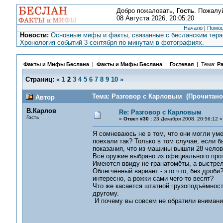
Добро пожаловать,
Гость
. Пожалу
08 Августа 2026, 20:05:20
Начало
|
Помо
Новости:
Основные мифы и факты, связанные с бесланским терак
Хронология событий 3 сентября по минутам в фотографиях.
Факты и Мифы Беслана
|
Факты и Мифы Беслана
|
Гостевая
| Тема:
Р
Страниц:
«
1
2
3
4
5
6
7
8
9
10
»
Тема: Разговор с Карловым (Прочитано 
Автор
В.Карлов
Re: Разговор с Карловым
Гость
«
Ответ #30 :
23 Декабря 2008, 20:56:12 »
Я сомневаюсь не в том, что они могли уме
поехали так? Только в том случае, если б
показания, что из машины вышли 28 челове
Всё оружие выбрано из официального про
Имеются ввиду не гранатомёты, а выстрелы
Облегчённый вариант - это что, без дроби
интересно, а рожки сами чего-то весят?
Что же касается штатной грузоподъёмност
другому.
И почему вы совсем не обратили внимание 