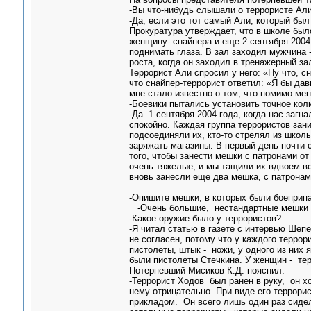
-Вы что-нибудь слышали о террористе Али
-Да, если это тот самый Али, который был 
Прокуратура утверждает, что в школе было
женщину- снайпера и еще 2 сентября 2004 
поднимать глаза. В зал заходил мужчина -
роста, когда он заходил в тренажерный за
Террорист Али спросил у него: «Ну что, с
что снайпер-террорист ответил: «Я бы дав
мне стало известно о том, что помимо мен
-Боевики пытались установить точное кол
-Да. 1 сентября 2004 года, когда нас заг
спокойно. Каждая группа террористов за
подсоединяли их, кто-то стрелял из школы
заряжать магазины. В первый день почти 
того, чтобы занести мешки с патронами о
очень тяжелые, и мы тащили их вдвоем во
вновь занесли еще два мешка, с патронам
-Опишите мешки, в которых были боеприп
-Очень большие, нестандартные мешки 
-Какое оружие было у террористов?
-Я читал статью в газете с интервью Шепе
не согласен, потому что у каждого террор
пистолеты, штык - ножи, у одного из них 
были пистолеты Стечкина. У женщин - те
Потерпевший Мисиков К.Д. пояснил:
-Террорист Ходов был ранен в руку, он х
нему отрицательно. При виде его террори
прикладом. Он всего лишь один раз сидел