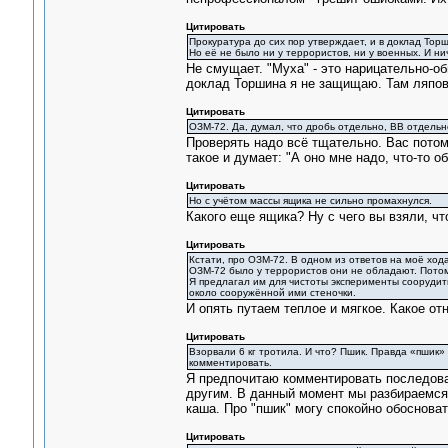
Цитировать
Прокуратура до сих пор утверждает, и в доклад Торш
Но её не было ни у террористов, ни у военных. И ни
Не смущает. "Муха" - это нарицательно-о
доклад Торшина я не защищаю. Там ляпов
Цитировать
ОЗМ-72. Да, думал, что дробь отдельно, ВВ отдельн
Проверять надо всё тщательно. Вас потом
такое и думает: "А оно мне надо, что-то о
Цитировать
Но с учётом массы ящика не сильно промахнулся.
Какого еще ящика? Ну с чего вы взяли, ч
Цитировать
Кстати, про ОЗМ-72. В одном из ответов на моё ход
ОЗМ-72 было у террористов они не обладают. Потом 
Я предлагал им для чистоты эксперименты соорудит
около сооружённой ими стеночки.
И опять путаем теплое и мягкое. Какое о
Цитировать
Взорвали 6 кг тротила. И что? Пшик. Правда «пшик»
комментировать.
Я предпочитаю комментировать последоват
другим. В данный момент мы разбираемся 
каша. Про "пшик" могу спокойно обосноват
Цитировать