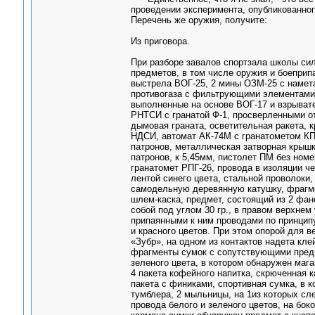
проведении эксперимента, опубликованног
Перечень же оружия, получите:
Из приговора.
При разборе завалов спортзала школы си
предметов, в том числе оружия и боеприп
выстрела ВОГ-25, 2 мины ОЗМ-25 с намета
противогаза с фильтрующими элементами 
выполненные на основе ВОГ-17 и взрывате
РНТСИ с гранатой Ф-1, просверленными от
дымовая граната, осветительная ракета, 
НДСИ, автомат АК-74М с гранатометом КП
патронов, металлическая затворная крыш
патронов, к 5,45мм, пистолет ПМ без ном
гранатомет РПГ-26, провода в изоляции ч
лентой синего цвета, стальной проволоки,
самодельную деревянную катушку, фрагме
шлем-каска, предмет, состоящий из 2 фан
собой под углом 30 гр., в правом верхне
припаянными к ним проводами по принципу
и красного цветов. При этом опорой для 
«Зубр», на одном из контактов надета кл
фрагменты сумок с сопутствующими предм
зеленого цвета, в котором обнаружен маг
4 пакета кофейного напитка, скрюченная к
пакета с финиками, спортивная сумка, в к
тумблера, 2 мыльницы, на 1из которых сл
провода белого и зеленого цветов, на бок