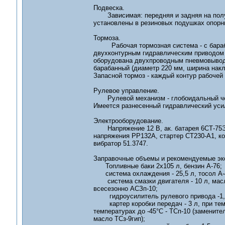
Подвеска.
Зависимая: передняя и задняя на полуэ
установлены в резиновых подушках опорн
Тормоза.
Рабочая тормозная система - с барабан
двухконтурным гидравлическим приводом 
оборудована двухпроводным пневмовыводо
барабанный (диаметр 220 мм, ширина накла
Запасной тормоз - каждый контур рабочей
Рулевое управление.
Рулевой механизм - глобоидальный черв
Имеется разнесенный гидравлический уси
Электрооборудование.
Напряжение 12 В, ак. батарея 6СТ-75ЭМ,
напряжения РР132А, стартер СТ230-А1, ко
вибратор 51.3747.
Заправочные объемы и рекомендуемые эк
Топливные баки 2х105 л, бензин А-76;
система охлаждения - 25,5 л, тосол А-4
система смазки двигателя - 10 л, масла
всесезонно АСЗп-10;
гидроусилитель рулевого привода -1,8л,
картер коробки передач - 3 л, при темпе
температурах до -45°С - ТСп-10 (замените
масло ТСз-9гип);