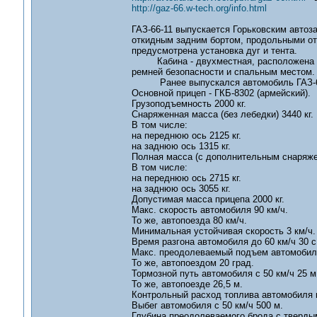
http://gaz-66.w-tech.org/info.html
ГАЗ-66-11 выпускается Горьковским автоза
откидным задним бортом, продольными о
предусмотрена установка дуг и тента.
Кабина - двухместная, расположена над
ремней безопасности и спальным местом. 
Ранее выпускался автомобиль ГАЗ-66-0
Основной прицеп - ГКБ-8302 (армейский).
Грузоподъемность 2000 кг.
Снаряженная масса (без лебедки) 3440 кг.
В том числе:
на переднюю ось 2125 кг.
на заднюю ось 1315 кг.
Полная масса (с дополнительным снаряжен
В том числе:
на переднюю ось 2715 кг.
на заднюю ось 3055 кг.
Допустимая масса прицепа 2000 кг.
Макс. скорость автомобиля 90 км/ч.
То же, автопоезда 80 км/ч.
Минимальная устойчивая скорость 3 км/ч.
Время разгона автомобиля до 60 км/ч 30 с
Макс. преодолеваемый подъем автомобиле
То же, автопоездом 20 град.
Тормозной путь автомобиля с 50 км/ч 25 м
То же, автопоезде 26,5 м.
Контрольный расход топлива автомобиля пр
Выбег автомобиля с 50 км/ч 500 м.
Глубина преодолеваемого брода с тверды