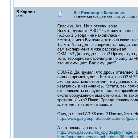
В.Карлов
Re: Разговор с Карловым
Гость
«
Ответ #40 :
24 Декабря 2008, 21:22:35 »
Спасибо, Ars. Но я отвечу leonу.
Вы что, думаете АЗС-17 умыкнуть нельзя?
ГАЗ-66 1,5 года «не находилась».
Кстати, с чего Вы взяли, что она какая-то
Та, что была для эксперимента представл
сам эксперимент я уже рассказывал.
ОЗМ-25? Да откуда я знаю? Прокуратура д
того, террористы стрельнули по залу из «М
это не смущает. Вас смущает?
ОЗМ-72. Да, думал, что дробь отдельно, 
сильно промахнулся. Кстати, про ОЗМ-72.
экспертизы, мне ответили, что данных о т
хватались и извинялись. Кстати, так пол
эксперименты соорудить силами армейских
около сооружённой ими стеночки. Не захоте
тротила. И что? Пшик. Правда «пшик» бол
захотели это комментировать.
Откуда я про ГАЗ-66 взял? Пожалуйста. Н
http://www.gazgroup.ru/about/factories/gaz/h
А вот несколько ссылок:
http://www.gaz66.ru/file_cpg/displayimage
http://avtotrans-service.spb.ru/gaz-66.html
- 