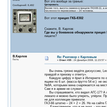
Вот это вообще за гранью:
Цитировать
Сообщений: 6,482
Кроме того, высота скамеек в прицепе ГАЗ-66-11, а 
численности перевозимых – 24 человека.
Вот этот
прицеп ГКБ-8302
Скажите, В. Карлов:
Где вы у боевиков обнаружили прицеп 
пишете?
В.Карлов
Re: Разговор с Карловым
Гость
«
Ответ #35 :
24 Декабря 2008, 11:23:57 »
Вы очень грязно ведёте дискуссию, Leon
правдой и призову к ответу».
Каждую цифру я брал в Интернете по оп
ящики по 6 шт. (масса брутто 54 кг.) не
№8А, которыми мина снаряжается на месте
Сам я в армии не служил.
Вы спрашиваете, кто видел АГС-17? А кто
лежало и можно было упереть, упёрли. При
не для коллекции привезли.
ГАЗ-66 штатно – 24 + 2 = 26. Но на сайте 
Единственное, что я не знал, - это вес