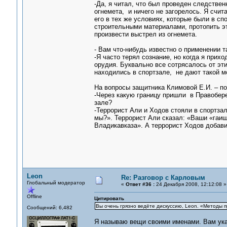
-Да, я читал, что был проведен следствен
огнемета, и ничего не загорелось. Я счит
его в тех же условиях, которые были в сп
строительными материалами, протопить эт
произвести выстрел из огнемета.
- Вам что-нибудь известно о применении т
-Я часто терял сознание, но когда я при
орудия. Буквально все сотрясалось от эт
находились в спортзале, не дают такой м
На вопросы защитника Климовой Е.И. – по
-Через какую границу пришли в Правобере
зале?
-Террорист Али и Ходов стояли в спортзал
мы?». Террорист Али сказал: «Ваши «гаиш
Владикавказа». А террорист Ходов добави
Leon
Re: Разговор с Карловым
Глобальный модератор
«
Ответ #36 :
24 Декабря 2008, 12:12:08 »
Offline
Цитировать
Вы очень грязно ведёте дискуссию, Leon. «Методы пр
Сообщений: 6,482
Я называю вещи своими именами. Вам указ