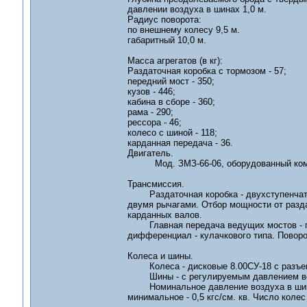
давлении воздуха в шинах 1,0 м.
Радиус поворота:
по внешнему колесу 9,5 м.
габаритный 10,0 м.
Масса агрегатов (в кг):
Раздаточная коробка с тормозом - 57;
передний мост - 350;
кузов - 446;
кабина в сборе - 360;
рама - 290;
рессора - 46;
колесо с шиной - 118;
карданная передача - 36.
Двигатель.
Мод. ЗМЗ-66-06, оборудованный компре
Трансмиссия.
Раздаточная коробка - двухступенчатая, 
двумя рычагами. Отбор мощности от раздат
карданных валов.
Главная передача ведущих мостов - гип
дифференциал - кулачкового типа. Повор
Колеса и шины.
Колеса - дисковые 8.00СУ-18 с разъем
Шины - с регулируемым давлением возду
Номинальное давление воздуха в шинах п
минимальное - 0,5 кгс/см. кв. Число колес