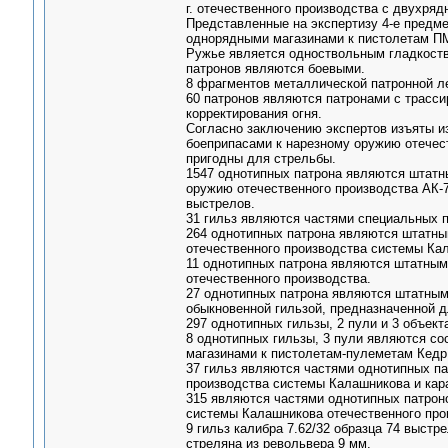
г. отечественного производства с двухр
Представленные на экспертизу 4-е предм
однорядными магазинами к пистолетам ПМ
Ружье является одноствольным гладкоств
патронов являются боевыми.
8 фрагментов металлической патронной л
60 патронов являются патронами с трасс
корректирования огня.
Согласно заключению экспертов изъяты и
боеприпасами к нарезному оружию отечест
пригодны для стрельбы.
1547 однотипных патрона являются штатны
оружию отечественного производства АК-7
выстрелов.
31 гильз являются частями специальных п
264 однотипных патрона являются штатным
отечественного производства системы Ка
11 однотипных патрона являются штатными
отечественного производства.
27 однотипных патрона являются штатными
обыкновенной гильзой, предназначенной 
297 однотипных гильзы, 2 пули и 3 объек
8 однотипных гильзы, 3 пули являются с
магазинами к пистолетам-пулеметам Кедр,
37 гильз являются частями однотипных па
производства системы Калашникова и кар
315 являются частями однотипных патроно
системы Калашникова отечественного про
9 гильз калибра 7.62/32 образца 74 выстр
стреляна из револьвера 9 мм.