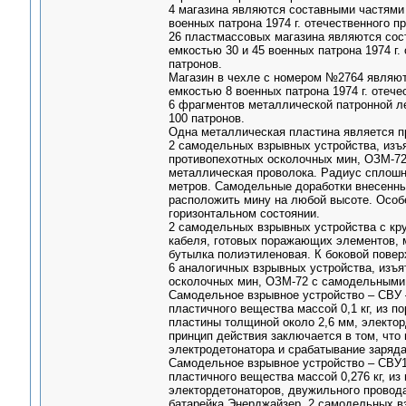
4 магазина являются составными частями 
военных патрона 1974 г. отечественного
26 пластмассовых магазина являются сос
емкостью 30 и 45 военных патрона 1974 
патронов.
Магазин в чехле с номером №2764 являют
емкостью 8 военных патрона 1974 г. отеч
6 фрагментов металлической патронной л
100 патронов.
Одна металлическая пластина является пр
2 самодельных взрывных устройства, изъя
противопехотных осколочных мин, ОЗМ-72
металлическая проволока. Радиус сплошно
метров. Самодельные доработки внесенны
расположить мину на любой высоте. Особ
горизонтальном состоянии.
2 самодельных взрывных устройства с кр
кабеля, готовых поражающих элементов, м
бутылка полиэтиленовая. К боковой повер
6 аналогичных взрывных устройства, изъя
осколочных мин, ОЗМ-72 с самодельными
Самодельное взрывное устройство – СВУ –
пластичного вещества массой 0,1 кг, из 
пластины толщиной около 2,6 мм, электор
принцип действия заключается в том, что
электродетонатора и срабатывание заряда
Самодельное взрывное устройство – СВУ1 
пластичного вещества массой 0,276 кг, и
электордетонаторов, двужильного провода
батарейка Энерджайзер. 2 самодельных в