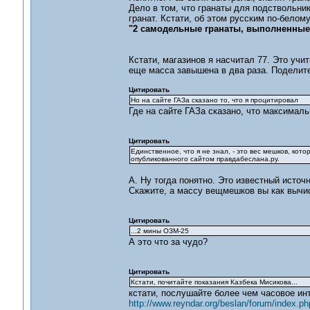
Дело в том, что гранаты для подствольни
гранат. Кстати, об этом русским по-белом
"2 самодельные гранаты, выполненные 
Кстати, магазинов я насчитал 77. Это учи
еще масса завышена в два раза. Поделите
Цитировать
Но на сайте ГАЗа сказано то, что я процитировал
Где на сайте ГАЗа сказано, что максимал
Цитировать
Единственное, что я не знал, - это вес мешков, ко
опубликованного сайтом правдабеслана.ру.
А. Ну тогда понятно. Это известный источ
Скажите, а массу вещмешков вы как вычи
Цитировать
...2 мины ОЗМ-25
А это что за чудо?
Цитировать
Кстати, почитайте показания Казбека Мисикова...
кстати, послушайте более чем часовое ин
http://www.reyndar.org/beslan/forum/index.ph