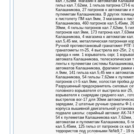
кал.7,62мм. Магазин к автоматам Калашник
гильз кал.7,62мм, 1 гильза патрона СП-6 
Калашникова, 27 патронов к автоматам и 
пулеметам Калашникова. В других помещен
к пистолету ПМ кал.9мм, 3 магазина к пис
Калашникова, 460 патронов кал.5,45мм, 26 
39мм, 4 гильзы патронов кал.7,62мм, 5 ги
патронов кал.9мм, 173 патрона кал.7,63мм
Калашникова, 4 магазина к автоматам кал
кал.5,45 мм, металлическая патронная ко
Ручной противотанковый гранатомет РПГ-7
гранатометы гп-25, 4 выстрела вог-25п, 2 
заряда к ним. 1 взрыватель озрг, 1 взрыв
автомата Калашникова, телескопическая т
ленты к пулеметам системы Калашникова,
автоматов Калашникова, фрагмент рамки ст
л.9мм, 141 гильза кал.5,45 мм к автомат
Калашникова, 54 гильзы 7,62мм к пулемет
патронов ст-5 кал.9мм, холостая пробка 
Разрушенный предохранитель силовых сете
головного взрывателя от выстрела вог-25,
взрывателя к снарядам среднего кал., го
выстрелов вог-17 для 30мм автоматическо
зарядами, 2 штатные ручные гранаты Ф-1 
корпуса вышивной двигательной установки
подвале школы: серийный автомат АК-74 №3
54 к пулеметам Калашникова кал.7,62мм, 1
автоматам и пулеметам Калашникова, 6 ги
кал.5,45мм, 125 гильз от патронов ск кал
террористов под условными №№9,7 - 19 па