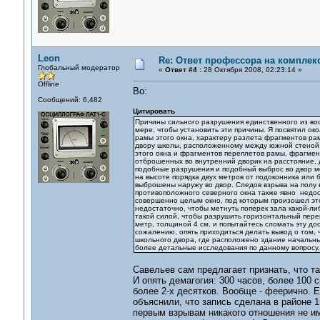
Leon
Re: Ответ профессора на комплек
Глобальный модератор
«
Ответ #4 :
28 Октября 2008, 02:23:14 »
Offline
Во:
Сообщений: 6,482
Цитировать
Причины сильного разрушения единственного из вось
мере, чтобы установить эти причины. Я посвятил ок
рамы этого окна, характеру разлета фрагментов рам
двору школы, расположенному между южной стеной
этого окна и фрагментов переплетов рамы, фрагмент
отброшенных во внутренний дворик на расстояние, д
подобные разрушения и подобный выброс во двор мог
на высоте порядка двух метров от подоконника или 
выброшены наружу во двор. Следов взрыва на полу
противоположного северного окна также явно недос
совершенно целым окно, под которым произошел эт
недостаточно, чтобы метнуть поперек зала какой-ли
такой силой, чтобы разрушить горизонтальный переп
метр, толщиной 4 см. и попытайтесь сломать эту до
сожалению, опять приходиться делать вывод о том, 
школьного двора, где расположено здание начальны
более детальные исследования по данному вопросу,
Савельев сам предлагает признать, что та
И опять демагогия: 300 часов, более 100 
более 2-х десятков. Вообще - феерично. 
объяснили, что запись сделана в районе 1
первым взрывам никакого отношения не и