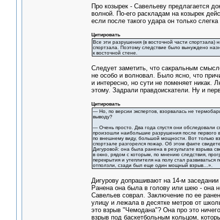
Про козырек - Савельеву предлагается до
волной. По-его раскладам на козырек дейс
если после такого удара он только слегка
Цитировать
Все эти разрушения (в восточной части спортзала) 
спортзала. Поэтому следствие было вынуждено назн
к восточной стене.
Следует заметить, что сакральным смысл
не особо и волновал. Было ясно, что прич
и интересно, но сути не поменяет никак. 
этому. Задрали правдоискатели. Ну и пер
Цитировать
— Но, по версии экспертов, взорвалась не термобари
выводу?
— Очень просто. Два года спустя они обследовали с
произошли наибольшие разрушения после первого взр
по внешнему виду, большой мощности. Вот только вз
спортзале разгорелся пожар. Об этом факте свидет
Дигуровой: она была ранена в результате взрыва све
в окно, рядом с которым, по мнению следствия, про
перекрытия и утеплителя на полу стал развиваться п
отползли, сзади был еще один мощный взрыв…».
Дигурову допрашивают на 14-м заседании 
Ранена она была в голову или шею - она н
Савельев соврал. Заключение по ее ранен
улицу и лежала в десятке метров от школы
это взрыв "Чемодана"? Она про это ничего
взрыв под баскетбольным кольцом, которы