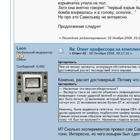
взрывчатка упала на пол.
Зато она внятно говорит: "первый взрыв б
бомба взорвалась и в голову, осколок..."
Но про это Савельеву не интересно.
Продолжение следует
«
Последнее редактирование: 02 Ноября 2008, 03:
Leon
Re: Ответ профессора на комплек
Глобальный модератор
«
Ответ #2 :
28 Октября 2008, 00:17:10 »
Offline
Цитировать
Сообщений: 6,482
Тем не менее эксперты, игнорируя обстоятельства, 
достоверный расчет последствий этого взрыва.
Конечно, расчет достоверный. Потому что 
Цитировать
— Насколько эта версия убедительна?
— Эксперты так и не смогли объяснить повреждения 
поврежден только ударной волной от взрыва на кры
мог быть погнут: 1) мальчиком, который прыгнул све
согнул его; 2) человеком весом более 87 кг, который
Наконец, была выдвинута гипотеза, что взрыв СВУ, п
доски ударили по шиферу, подбросили шифер крыши н
Самым серьезным образом экспертами были проведе
тему: «А был ли мальчик?». Напомню главное моим 
И? Сколько экспериментов провел сам Са
тонн. Интересно, из чего козырек был сдел