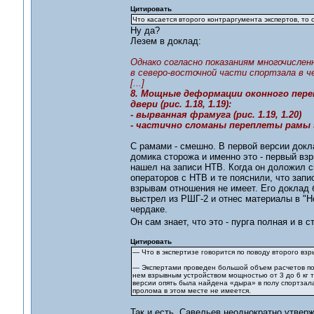
Цитировать
Что касается второго контраргумента экспертов, то 
Ну да?
Лезем в доклад:
Однако согласно показаниям многочислен
в северо-восточной части спортзала в 
[...]
8. Мощные деформации оконного пере
двери (рис. 1.18, 1.19):
- вырванная фрамуга (рис. 1.19, 1.20)
- частично сломаны переплеты рамы эт
С рамами - смешно. В первой версии докл
домика сторожа и именно это - первый взр
нашел на записи НТВ. Когда он доложил с
операторов с НТВ и те пояснили, что запи
взрывам отношения не имеет. Его доклад 
выстрел из РШГ-2 и отнес материалы в "Н
чердаке.
Он сам знает, что это - пурга полная и в 
Цитировать
— Что в экспертизе говорится по поводу второго вз
— Экспертами проведен большой объем расчетов по 
нем взрывным устройством мощностью от 3 до 6 кг т
версии опять была найдена «дыра» в полу спортзала.
пролома в этом месте не имеется.
Так и есть. Савельев неоднократно утвер