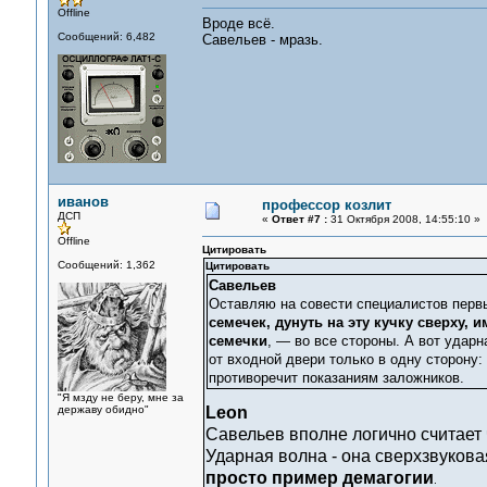
Offline
Вроде всё.
Сообщений: 6,482
Савельев - мразь.
иванов
профессор козлит
ДСП
«
Ответ #7 :
31 Октября 2008, 14:55:10 »
Offline
Цитировать
Сообщений: 1,362
Цитировать
Савельев
Оставляю на совести специалистов перв
семечек, дунуть на эту кучку сверху, 
семечки
, — во все стороны. А вот удар
от входной двери только в одну сторону:
противоречит показаниям заложников.
"Я мзду не беру, мне за
державу обидно"
Leon
Савельев вполне логично считает ч
Ударная волна - она сверхзвукова
просто пример демагогии
.