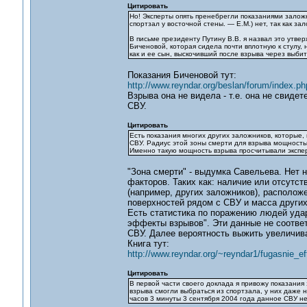
Цитировать
Но! Эксперты опять пренебрегли показаниями заложн
спортзал у восточной стены. — Е.М.) нет, так как з
В письме президенту Путину В.В. я назвал это утве
Биченовой, которая сидела почти вплотную к стулу, 
как и ее сын, выскочивший после взрыва через выбит
Показания Биченовой тут:
http://www.reyndar.org/beslan/forum/index.ph
Взрыва она не видела - т.е. она не свидет
СВУ.
Цитировать
Есть показания многих других заложников, которые,
СВУ. Радиус этой зоны смерти для взрыва мощностью
Именно такую мощность взрыва просчитывали экспе
"Зона смерти" - выдумка Савельева. Нет 
факторов. Таких как: наличие или отсутс
(например, других заложников), расположе
поверхностей рядом с СВУ и масса других
Есть статистика по поражению людей уда
эффекты взрывов". Эти данные не соответ
СВУ. Далее вероятность выжить увеличива
Книга тут:
http://www.reyndar.org/~reyndar1/fugasnie_eff
Цитировать
В первой части своего доклада я привожу показания
взрыва смогли выбраться из спортзала, у них даже 
часов 3 минуты 3 сентября 2004 года данное СВУ не