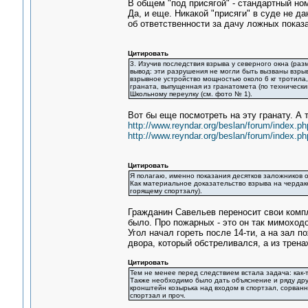
В общем "под присягой" - стандартный но
Да, и еще. Никакой "присяги" в суде не д
об ответственности за дачу ложных показа
Цитировать
3. Изучив последствия взрыва у северного окна (раз
вывод: эти разрушения не могли быть вызваны взрыв
взрывное устройство мощностью около 6 кг тротила,
граната, выпущенная из гранатомета (по техническ
Школьному переулку (см. фото № 1).
Вот бы еще посмотреть на эту гранату. А 
http://www.reyndar.org/beslan/forum/index.ph
http://www.reyndar.org/beslan/forum/index.ph
Цитировать
Я полагаю, именно показания десятков заложников о
Как материальное доказательство взрыва на чердаке
горящему спортзалу).
Гражданин Савельев переносит свои компл
было. Про пожарных - это он так мимоходо
Угол начал гореть после 14-ти, а на зал п
двора, который обстреливался, а из трена
Цитировать
Тем не менее перед следствием встала задача: как-
Также необходимо было дать объяснение и ряду друг
кронштейн козырька над входом в спортзал, сорван
спортзал и проч.