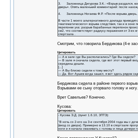
3. Заложница Дигурова З.К.: «Взрыв раздался, ког
дверь». Опять маленький комментарий: после нахож
4. Заложница Ногаева Ф.Р. «После взрыва дверь, в
В части 1 моего альтернативного доклада приводятс
«математического» взрыва следствия, так и в зоне
перепонки уха: разрыв барабанных перепонок происх
см2, что соответствует радиусу поражения от 3-ех кг
спортзала .
Смотрим, что говорила Бердикова (4-е зас
Цитировать
— А в зале где Вы располагались? Где Вы сидели?
— В зале я сначала сидела, где вот этот первый вхо
середины дошли.
[...]
— А Вы близко сидели к тому месту?
— Да. Вот Аушев когда зашел, я вот здесь рядом си
Бердикова сидела в районе первого взрыв
Взрывами ее сыну оторвало голову и ногу.
Врет Савельев? Конечно.
Кусова:
Цитировать
- Кусова Э.Д. (пункт 1.6.10, ЗПТЭ):
"В ночь со 2-ого на 3-е сентября 2004 года мы с до
(вход со двора). Примерно в 13.10 в спортзале пр
ноги и я начала смахивать с головы и лица дочери 