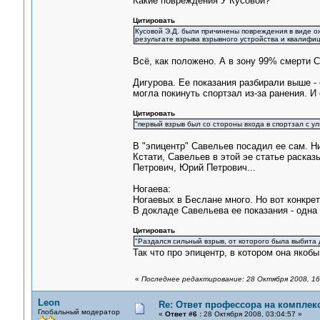
Какие повреждения У Кусовой?
Цитировать
Кусовой Э.Д. были причинены повреждения в виде ож
результате взрыва взрывного устройства и квалифи
Всё, как положено. А в зону 99% смерти С
Дигурова. Ее показания разбирали выше - 
могла покинуть спортзал из-за ранения. И 
Цитировать
"первый взрыв был со стороны входа в спортзал с ул
В "эпицентр" Савельев посадил ее сам. Ни
Кстати, Савельев в этой эе статье расказы
Петрович, Юрий Петрович...
Ногаева:
Ногаевых в Беслане много. Но вот конкрет
В докладе Савельева ее показания - одна 
Цитировать
"Раздался сильный взрыв, от которого была выбита дв
Так что про эпицентр, в котором она якоб
«
Последнее редактирование: 28 Октября 2008, 16
Leon
Re: Ответ профессора на комплек
Глобальный модератор
«
Ответ #6 :
28 Октября 2008, 03:04:57 »