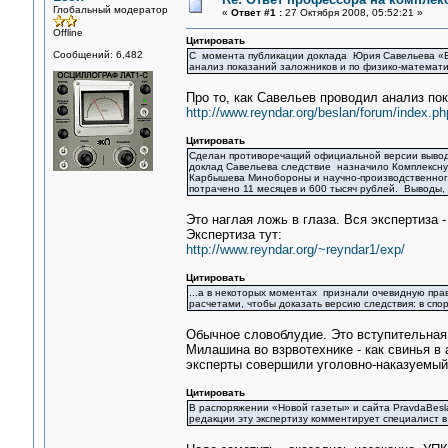
Глобальный модератор
«
Ответ #1 :
27 Октября 2008, 05:52:21 »
Offline
Цитировать
Сообщений: 6,482
С момента публикации доклада Юрия Савельева «Б
анализ показаний заложников и по физико-математ
Про то, как Савельев проводил анализ пок
http://www.reyndar.org/beslan/forum/index.ph
Цитировать
Сделан противоречащий официальной версии вывод: 
доклад Савельева следствие назначило Комплексну
Карбышева Минобороны и научно-производственного
потрачено 11 месяцев и 600 тысяч рублей. Выводы
Это наглая ложь в глаза. Вся экспертиза -
Экспертиза тут:
http://www.reyndar.org/~reyndar1/exp/
Цитировать
...а в некоторых моментах признали очевидную пра
расчетами, чтобы доказать версию следствия: в сп
Обычное словоблудие. Это вступительная 
Милашина во взрвотехнике - как свинья в 
эксперты совершили уголовно-наказуемый
Цитировать
В распоряжении «Новой газеты» и сайта PravdaBesl
редакции эту экспертизу комментирует специалист 