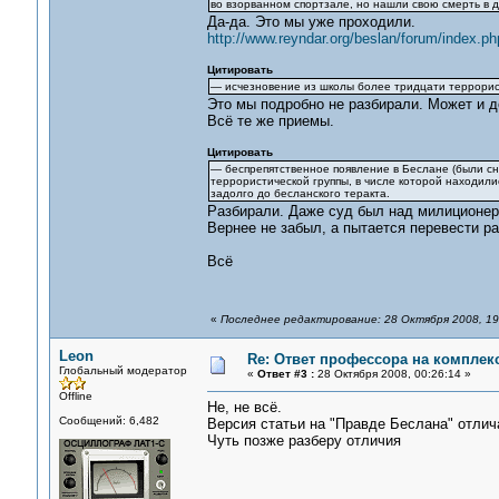
во взорванном спортзале, но нашли свою смерть в д
Да-да. Это мы уже проходили.
http://www.reyndar.org/beslan/forum/index.ph
Цитировать
— исчезновение из школы более тридцати террорист
Это мы подробно не разбирали. Может и до
Всё те же приемы.
Цитировать
— беспрепятственное появление в Беслане (были сн
террористической группы, в числе которой находил
задолго до бесланского теракта.
Разбирали. Даже суд был над милиционер
Вернее не забыл, а пытается перевести ра
Всё
«
Последнее редактирование: 28 Октября 2008, 19
Leon
Re: Ответ профессора на комплек
Глобальный модератор
«
Ответ #3 :
28 Октября 2008, 00:26:14 »
Offline
Не, не всё.
Сообщений: 6,482
Версия статьи на "Правде Беслана" отличае
Чуть позже разберу отличия