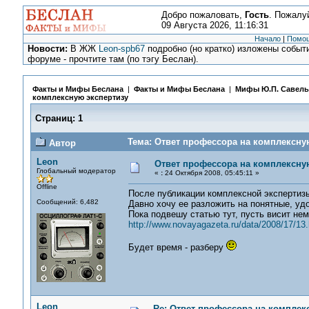
Добро пожаловать,
Гость
. Пожалу
09 Августа 2026, 11:16:31
Начало
|
Помо
Новости:
В ЖЖ
Leon-spb67
подробно (но кратко) изложены событи
форуме - прочтите там (по тэгу Беслан).
Факты и Мифы Беслана
|
Факты и Мифы Беслана
|
Мифы Ю.П. Савель
комплексную экспертизу
Страниц:
1
Тема: Ответ профессора на комплексную
Автор
Leon
Ответ профессора на комплексну
Глобальный модератор
«
:
24 Октября 2008, 05:45:11 »
Offline
После публикации комплексной экспертизы
Сообщений: 6,482
Давно хочу ее разложить на понятные, уд
Пока подвешу статью тут, пусть висит нем
http://www.novayagazeta.ru/data/2008/17/13.
Будет время - разберу
Leon
Re: Ответ профессора на комплек