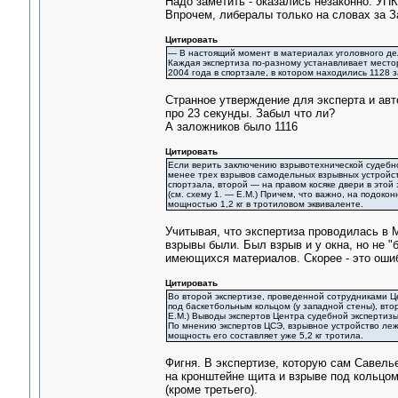
Надо заметить - оказались незаконно. УП
Впрочем, либералы только на словах за З
Цитировать
— В настоящий момент в материалах уголовного дела
Каждая экспертиза по-разному устанавливает место
2004 года в спортзале, в котором находились 1128 з
Странное утверждение для эксперта и авт
про 23 секунды. Забыл что ли?
А заложников было 1116
Цитировать
Если верить заключению взрывотехнической судебно
менее трех взрывов самодельных взрывных устройст
спортзала, второй — на правом косяке двери в этой
(см. схему 1. — Е.М.) Причем, что важно, на подоко
мощностью 1,2 кг в тротиловом эквиваленте.
Учитывая, что экспертиза проводилась в 
взрывы были. Был взрыв и у окна, но не "
имеющихся материалов. Скорее - это оши
Цитировать
Во второй экспертизе, проведенной сотрудниками Це
под баскетбольным кольцом (у западной стены), вто
Е.М.) Выводы экспертов Центра судебной экспертиз
По мнению экспертов ЦСЭ, взрывное устройство лежа
мощность его составляет уже 5,2 кг тротила.
Фигня. В экспертизе, которую сам Савелье
на кронштейне щита и взрыве под кольцом
(кроме третьего).