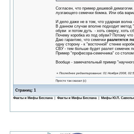
Согласен, что пример дешевой демагогии
лузгающего семечки бомжа. Или оба вариа
И дело даже не в том, что ударная волна 
В данном случае вполне подходит метод "д
обуви и потом дуть - хоть сверху, хоть сб
Почему коробка из под обуви? Потому что 
Даю гарантию, что семечки
разлетятся по
одну сторону - к "восточной" стенке короб
СВУ - тем больше будет разлет семечек по
Пример "професора-семечника" со столом 
Вообще - замечательный пример "научног
«
Последнее редактирование: 01 Ноября 2008, 02:5
Просто так сказал (с)
Страниц:
1
Факты и Мифы Беслана
|
Факты и Мифы Беслана
|
Мифы Ю.П. Савель