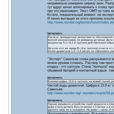
неправильно измерили ширину окон. Разгр
тут вдруг начал аппелировать к этому пр
про это умалчивает. Текст ОМП он тоже не
Кстати, показательный момент: ни эксперт
Я лично вытащил из этого пролома осколк
http://www.reyndar.org/beslan/forum/index.ph
Цитировать
Расчеты, проведенные экспертами по обоснованию п
волной оконная рама), не доведены до конца. Дело 
мощностью 5,2—6,2 кг тротила действительно образ
Но если этот же заряд (5—6 кг тротила) отнести от 
более диаметром 1,5—1,6 метра, он образовать уже 
"Эксперт" Савельев снова раскрывается во
можно руками сломать. Раствор там просто
кладка - это халтура. Стена "поплыла" ещ
обшивкой батарей и контактный взрыв там 
Цитировать
Близкая цифра, 13,8 кг тротила, на всякий случай у
Чистой воды демагогия. Цифра в 13.8 кг 
Савельев:
http://www.reyndar.org/~reyndar1/exp/e258.jp
Цитировать
Однако взрывного устройства такой мощности в спо
дыра в полу должна быть не менее 1,5 метра, а в з
данного окна, но и соседнего. Но рамы — целы. И об
Продолжение словоблудия. Все равно эксп