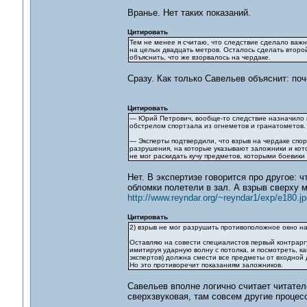
Вранье. Нет таких показаний.
Цитировать
Тем не менее я считаю, что следствие сделало важн
на целых двадцать метров. Осталось сделать второй
объяснить, что же взорвалось на чердаке.
Сразу. Как только Савельев объяснит: по
Цитировать
— Юрий Петрович, вообще-то следствие назначило к
обстрелом спортзала из огнеметов и гранатометов. 
— Эксперты подтвердили, что взрыв на чердаке спо
разрушения, на которые указывают заложники и кото
не мог раскидать кучу предметов, которыми боевики 
Нет. В экспертизе говорится про другое: 
обломки полетели в зал. А взрыв сверху мо
http://www.reyndar.org/~reyndar1/exp/e180.jp
Цитировать
2) взрыв не мог разрушить противоположное окно н
Оставляю на совести специалистов первый контраргум
имитируя ударную волну с потолка, и посмотреть, ка
экспертов) должна смести все предметы от входной 
Но это противоречит показаниям заложников.
Савельев вполне логично считает читателе
сверхзвуковая, там совсем другие процесс