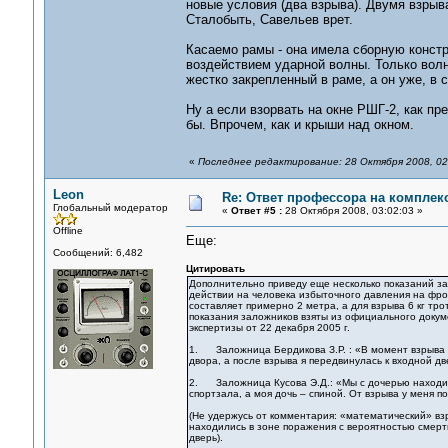
новые условия (два взрыва). Двумя взрыв
Сталобыть, Савельев врет.
Касаемо рамы - она имела сборную констр
воздействием ударной волны. Только волн
жестко закрепленный в раме, а он уже, в 
Ну а если взорвать на окне РШГ-2, как п
бы. Впрочем, как и крыши над окном.
«
Последнее редактирование: 28 Октября 2008, 02
Leon
Re: Ответ профессора на комплек
Глобальный модератор
«
Ответ #5 :
28 Октября 2008, 03:02:03 »
Offline
Еще:
Сообщений: 6,482
Цитировать
Дополнительно приведу еще несколько показаний за
действии на человека избыточного давления на фрон
составляет примерно 2 метра, а для взрыва 6 кг т
показания заложников взяты из официального докум
экспертизы от 22 декабря 2005 г.
1. Заложница Бердикова З.Р. : «В момент взрыва я
двора, а после взрыва я передвинулась к входной дв
2. Заложница Кусова Э.Д.: «Мы с дочерью находили
спортзала, а моя дочь – спиной. От взрыва у меня п
(Не удержусь от комментария: «математический» взр
находились в зоне поражения с вероятностью смерти
дверь).