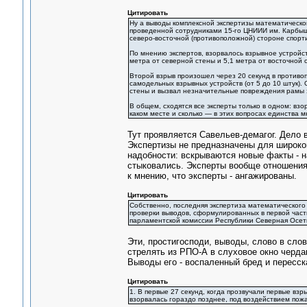
Цитировать
Ну а выводы комплексной экспертизы математическог
проведенной сотрудниками 15-го ЦНИИИ им. Карбыш
северо-восточной (противоположной) стороне спорт
По мнению экспертов, взорвалось взрывное устройст
метра от северной стены и 5,1 метра от восточной ст
Второй взрыв произошел через 20 секунд в противоп
самодельных взрывных устройств (от 5 до 10 штук).
стены и вызвал незначительные повреждения рамы э
В общем, сходятся все эксперты только в одном: вз
каком месте и сколько — в этих вопросах единства м
Тут проявляется Савельев-демагог. Дело в
Экспертизы не предназначены для широко
надобности: вскрываются новые факты - 
стыковались. Эксперты вообще отношения
к мнению, что эксперты - ангажированы.
Цитировать
Собственно, последняя экспертиза математическог
проверки выводов, сформулированных в первой час
парламентской комиссии Республики Северная Осет
Эти, простигосподи, выводы, слово в сл
стрелять из РПО-А в слуховое окно черда
Выводы его - воспаленный бред и пересск
Цитировать
1. В первые 27 секунд, когда прозвучали первые взр
взорвалась гораздо позднее, под воздействием пожа