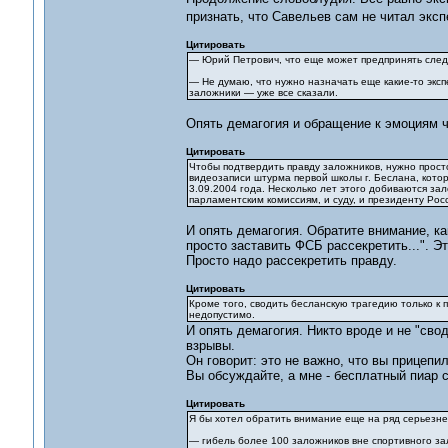
признать, что Савельев сам не читал экс
Цитировать
— Юрий Петрович, что еще может предпринять след
— Не думаю, что нужно назначать еще какие-то эксп
заложники — уже все сказали.
Опять демагогия и обращение к эмоциям ч
Цитировать
Чтобы подтвердить правду заложников, нужно прост
видеозаписи штурма первой школы г. Беслана, котор
3.09.2004 года. Несколько лет этого добиваются за
парламентским комиссиям, и суду, и президенту Рос
И опять демагогия. Обратите внимание, к
просто заставить ФСБ рассекретить...". Э
Просто надо рассекретить правду.
Цитировать
Кроме того, сводить бесланскую трагедию только к 
недопустимо.
И опять демагогия. Никто вроде и не "св
взрывы.
Он говорит: это не важно, что вы прицепи
Вы обсуждайте, а мне - бесплатный пиар с
Цитировать
Я бы хотел обратить внимание еще на ряд серьезне
— гибель более 100 заложников вне спортивного за