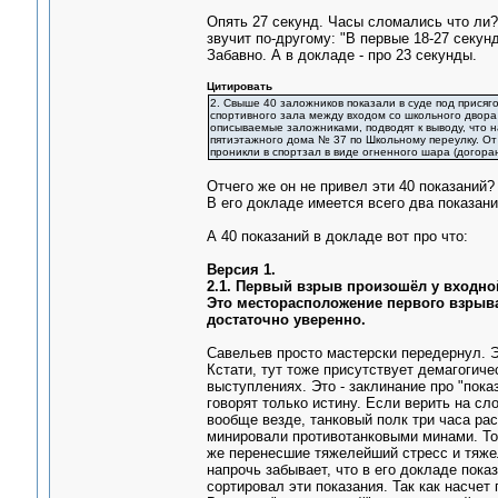
Опять 27 секунд. Часы сломались что ли?
звучит по-другому: "В первые 18-27 секунд
Забавно. А в докладе - про 23 секунды.
Цитировать
2. Свыше 40 заложников показали в суде под присяг
спортивного зала между входом со школьного двора 
описываемые заложниками, подводят к выводу, что 
пятиэтажного дома № 37 по Школьному переулку. От 
проникли в спортзал в виде огненного шара (догора
Отчего же он не привел эти 40 показаний?
В его докладе имеется всего два показани
А 40 показаний в докладе вот про что:
Версия 1.
2.1. Первый взрыв произошёл у входно
Это месторасположение первого взрыва
достаточно уверенно.
Савельев просто мастерски передернул. Э
Кстати, тут тоже присутствует демагогиче
выступлениях. Это - заклинание про "пока
говорят только истину. Если верить на сл
вообще везде, танковый полк три часа ра
минировали противотанковыми минами. То, 
же перенесшие тяжелейший стресс и тяжел
напрочь забывает, что в его докладе пока
сортировал эти показания. Так как насчет 