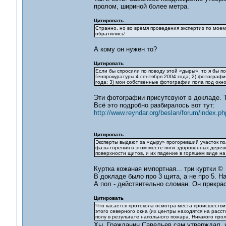
пролом, шириной более метра.
Цитировать
Странно, но во время проведения экспертиз по моем
обратились!
А кому он нужен то?
Цитировать
Если бы спросили по поводу этой «дыры», то я бы п
Генпрокуратуры 4 сентября 2004 года; 2) фотографи
года; 3) мои собственные фотографии пола под окн
Эти фотографии присутсвуют в докладе. 
Всё это подробно разбиралось вот тут:
http://www.reyndar.org/beslan/forum/index.ph
Цитировать
Эксперты выдают за «дыру» прогоревший участок пол
фазы горения в этом месте пяти здоровенных дерев
поверхности щитов, и их падение в горящем виде на
Куртка кожаная импортная... три куртки ©
В докладе было про 3 щита, а не про 5. Н
А пол - действительно сломан. Он прекрас
Цитировать
Что касается протокола осмотра места происшестви
этого северного окна (их центры находятся на расст
полу в результате напольного пожара. Никакого прол
Хы. Гражданин Савельев сам утверждал, 