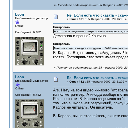
«
Последнее редактирование: 25 Февраля 2009, 23:
Leon
Re: Если есть что сказать - скажи
Глобальный модератор
«
Ответ #31 :
25 Февраля 2009, 23:16:00 »
Offline
Цитировать
А что, так и подмывает покрамсать и повырезать, ил
Сообщений: 6,482
Демагогию и вранье? Конечно.
Цитировать
Мне тоже. пусть люди сами думают. 5-10 человек, ка
В. Карлов. Вы, по-моему, заблудились. Чт
гостях. Гостеприимство тоже имеет преде
«
Последнее редактирование: 25 Февраля 2009, 23
Leon
Re: Если есть что сказать - скажи
Глобальный модератор
«
Ответ #32 :
25 Февраля 2009, 23:21:05 »
Offline
Ars. Нету на том видео никакого "отстрел
на полметра-метр. А иногда вообще в ство
Сообщений: 6,482
Речь не о том. В. Карлов зацепился за "фо
том, что в школе нет разрушений, присущи
Карлов не читатель. Он писатель.
В. Карлов, вы не стесняйтесь, пишите еще