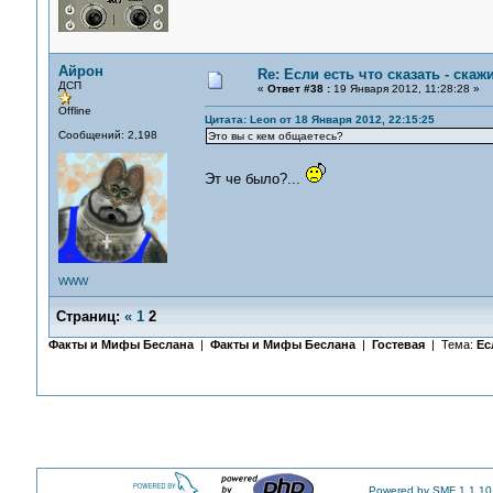
Айрон
Re: Если есть что сказать - скажи
ДСП
«
Ответ #38 :
19 Января 2012, 11:28:28 »
Offline
Цитата: Leon от 18 Января 2012, 22:15:25
Сообщений: 2,198
Это вы с кем общаетесь?
Эт че было?...
WWW
Страниц:
«
1
2
Факты и Мифы Беслана
|
Факты и Мифы Беслана
|
Гостевая
| Тема:
Ес
Powered by SMF 1.1.10