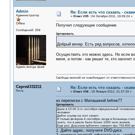
Admin
Re: Если есть что сказать - скажи
Администратор
«
Ответ #35 :
04 Октября 2011, 19:09:24 »
Offline
Получил следующее сообщение.
Сообщений: 359
Цитировать
Добрый вечер. Есть ряд вопросов, хотел
Осуществить это можно здесь. Но если во
меня, а потом - как решат те, кто захочет 
Админ всегда прав!
Свобода мнений не освобождает от ответственности 
Сергей332211
Re: Если есть что сказать - скажи
Гость
«
Ответ #36 :
18 Января 2012, 21:37:33 »
из переписки с Милашиной befree77
Цитировать
Даже в 15.00 3-го сентября официальный телевизион
человек»
Дайте ссылку на этот сюжет.
И только вечером 4 сентября, когда в больницы ста
знать, что в школе было более 1000 зало жников.
Еще раз: Дзасохов публично говорил про 700-800 ве
1. Дайте адрес, получите DVD-диск.
2. подмена понятий. официальные - неофиц