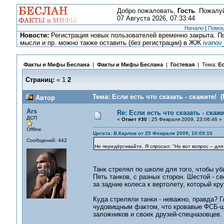
Добро пожаловать,
Гость
. Пожалу
07 Августа 2026, 07:33:44
Начало
|
Помо
Новости:
Регистрация новых пользователей временно закрыта. По
мысли и пр. можно также оставить (без регистрации) в ЖЖ
ivanov
Факты и Мифы Беслана
|
Факты и Мифы Беслана
|
Гостевая
| Тема:
Ес
Страниц:
«
1
2
Тема: Если есть что сказать - скажите! 
Автор
Ars
Re: Если есть что сказать - скажи
ДСП
«
Ответ #30 :
25 Февраля 2009, 23:06:46 »
Offline
Цитата: В.Карлов от 25 Февраля 2009, 10:09:10
Сообщений: 442
Не передёргивайте. Я спросил: "Но вот вопрос – для 
Танк стрелял по школе для того, чтобы уб
Пять танков, с разных сторон. Шестой - с
за задние колеса к вертолету, который кр
Куда стреляли танки - неважно, правда? Г
чудовищным фактом, что кровавые ФСБ-шн
заложников и своих друзей-спецназовцев.