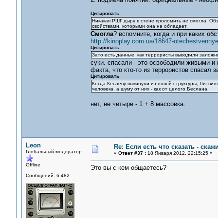
Цитировать
Никакая РШГ дыру в стене проломить не смогла. Объ
свойствами, которыми она не обладает.
Смогла
? вспомните, когда и при каких о
http://kinoplay.com.ua/18647-otechestvennye
Цитировать
Зато есть данные, как террористы выводили заложни
суки. спасали - это освободили живыми и 
факта, что кто-то из террористов спасал 
Цитировать
Когда Кесаеву выкинули из новой структуры, Литвин
человека, а шуму от них - как от целого Беслана.
нет, не четыре - 1 + 8 массовка.
Leon
Re: Если есть что сказать - скажи
Глобальный модератор
«
Ответ #37 :
18 Января 2012, 22:15:25 »
Offline
Это вы с кем общаетесь?
Сообщений: 6,482