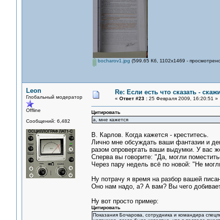
bocharov1.jpg
(599.65 Кб, 1102x1469 - просмотрено
Leon
Re: Если есть что сказать - скажи
Глобальный модератор
«
Ответ #23 :
25 Февраля 2009, 16:20:51 »
Offline
Цитировать
а, мне кажется
Сообщений: 6,482
В. Карлов. Когда кажется - креститесь.
Лично мне обсуждать ваши фантазии и дем
разом опровергать ваши выдумки. У вас ж
Сперва вы говорите: "Да, могли поместитьс
Через пару недель всё по новой: "Не могл
Ну потрачу я время на разбор вашей писан
Оно нам надо, а? А вам? Вы чего добивае
Ну вот просто пример:
Цитировать
Показания Бочарова, сотрудника и командира спецпо