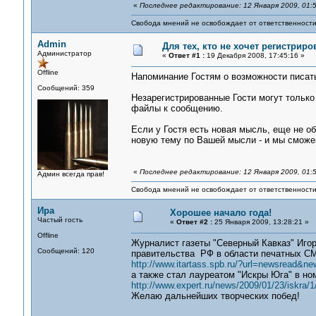
«
Последнее редактирование: 12 Января 2009, 01:5
Свобода мнений не освобождает от ответственности 
Admin
Для тех, кто не хочет регистриро
Администратор
«
Ответ #1 :
19 Декабря 2008, 17:45:16 »
Offline
Напоминание Гостям о возможности писа
Сообщений: 359
Незарегистрированные Гости могут только 
файлы к сообщению.
Если у Гостя есть новая мысль, еще не о
новую тему по Вашей мысли - и мы сможе
«
Последнее редактирование: 12 Января 2009, 01:5
Админ всегда прав!
Свобода мнений не освобождает от ответственности 
Ира
Хорошее начало года!
Частый гость
«
Ответ #2 :
25 Января 2009, 13:28:21 »
Offline
Журналист газеты "Северный Кавказ" Иго
Сообщений: 120
правительства РФ в области печатных СМИ
http://www.itartass.spb.ru/?url=newsread&n
а также стал лауреатом "Искры Юга" в н
http://www.expert.ru/news/2009/01/23/iskra/1
Желаю дальнейших творческих побед!