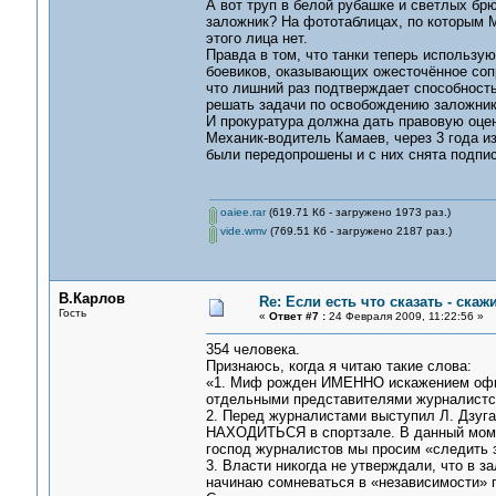
А вот труп в белой рубашке и светлых брю
заложник? На фототаблицах, по которым 
этого лица нет.
Правда в том, что танки теперь использу
боевиков, оказывающих ожесточённое сопро
что лишний раз подтверждает способность
решать задачи по освобождению заложник
И прокуратура должна дать правовую оцен
Механик-водитель Камаев, через 3 года и
были передопрошены и с них снята подпис
oaiee.rar
(619.71 Кб - загружено 1973 раз.)
vide.wmv
(769.51 Кб - загружено 2187 раз.)
В.Карлов
Re: Если есть что сказать - скажи
Гость
«
Ответ #7 :
24 Февраля 2009, 11:22:56 »
354 человека.
Признаюсь, когда я читаю такие слова:
«1. Миф рожден ИМЕННО искажением офиц
отдельными представителями журналистск
2. Перед журналистами выступил Л. Дзуг
НАХОДИТЬСЯ в спортзале. В данный момен
господ журналистов мы просим «следить 
3. Власти никогда не утверждали, что в 
начинаю сомневаться в «независимости» га