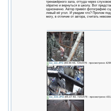
тренажёрного зала, оттуда через слуховое
обратно и вернуться в школу. Вот представ
однозначно. Автор привёл фотографию сце
левый её угол. И увидим что? Пролом под
могу, в отличие от автора, считать невоз
kvi_111.JPG
(69.66 Кб, 720x576 - просмотрено 4298
kvi_333.JPG
(65.47 Кб, 720x576 - просмотрено 4314