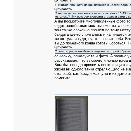
Цитировать
Я считаю, что часть из них прибыла в Беслан заран
Цитировать
Я не понял, что вы сказать то хотели. Что в 15:45
осталось? Или вечером силовики стреляли сами в се
А вы посмотрите многочисленные фото тог
сидят поплёвывая местные менты, а по ко
там также спокойно прошёл по тому месту,
бандита где-то спрятались и начинается и
танка туда и туда, пусть проявят себя. В
вы до победного конца готовы бороться. Н
Цитировать
Трупы террористов были в подвале, который обрушил
ссылочку, пожалуйста и фото. А заодно у
рассказывал, что выскочили ночью из-за ш
Вам бы господа проявить свою инициативу
жизни ни одного танка стреляющего не ви
столовой, как "сзади жахнуло и их даже в
помогите.