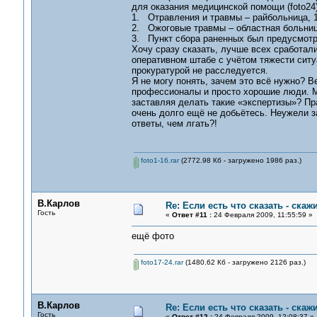
для оказания медицинской помощи (foto24)
1. Отравления и травмы – райбольница, 1
2. Ожоговые травмы – областная больница 
3. Пункт сбора раненных был предусмотре
Хочу сразу сказать, лучше всех сработа
оперативном штабе с учётом тяжести ситу
прокуратурой не расследуется.
Я не могу понять, зачем это всё нужно? 
профессионалы и просто хорошие люди. Мн
заставляя делать такие «экспертизы»? Пра
очень долго ещё не добьётесь. Неужели з
ответы, чем лгать?!
foto1-16.rar
(2772.98 Кб - загружено 1986 раз.)
В.Карлов
Re: Если есть что сказать - скажи
Гость
«
Ответ #11 :
24 Февраля 2009, 11:55:59 »
ещё фото
foto17-24.rar
(1480.62 Кб - загружено 2126 раз.)
В.Карлов
Re: Если есть что сказать - скажи
Гость
«
Ответ #12 :
24 Февраля 2009, 12:08:37 »