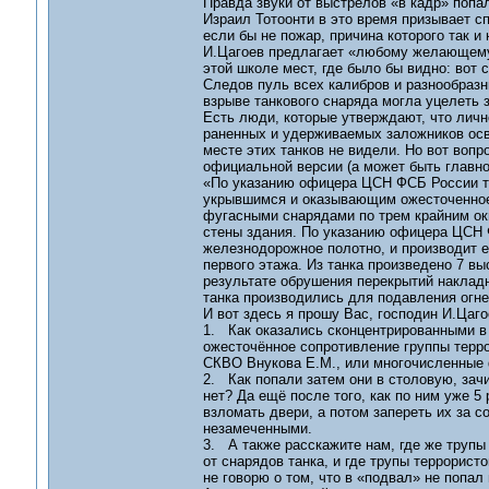
Правда звуки от выстрелов «в кадр» попал
Израил Тотоонти в это время призывает с
если бы не пожар, причина которого так и 
И.Цагоев предлагает «любому желающему у
этой школе мест, где было бы видно: вот 
Следов пуль всех калибров и разнообразны
взрыве танкового снаряда могла уцелеть 
Есть люди, которые утверждают, что лично
раненных и удерживаемых заложников осв
месте этих танков не видели. Но вот вопро
официальной версии (а может быть главно
«По указанию офицера ЦСН ФСБ России тан
укрывшимся и оказывающим ожесточенное 
фугасными снарядами по трем крайним окн
стены здания. По указанию офицера ЦСН 
железнодорожное полотно, и производит 
первого этажа. Из танка произведено 7 в
результате обрушения перекрытий наклад
танка производились для подавления огне
И вот здесь я прошу Вас, господин И.Цаг
1. Как оказались сконцентрированными в
ожесточённое сопротивление группы терро
СКВО Внукова Е.М., или многочисленные
2. Как попали затем они в столовую, зач
нет? Да ещё после того, как по ним уже 5 
взломать двери, а потом запереть их за с
незамеченными.
3. А также расскажите нам, где же трупы
от снарядов танка, и где трупы террорис
не говорю о том, что в «подвал» не попал