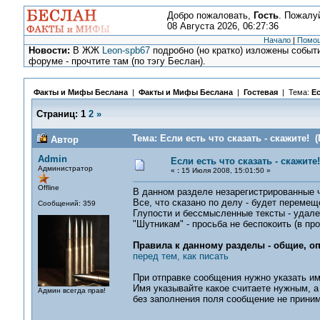
Добро пожаловать,
Гость
. Пожалу
08 Августа 2026, 06:27:36
Начало
|
Помо
Новости:
В ЖЖ
Leon-spb67
подробно (но кратко) изложены событи
форуме - прочтите там (по тэгу Беслан).
Факты и Мифы Беслана
|
Факты и Мифы Беслана
|
Гостевая
| Тема:
Ес
Страниц:
1
2
»
Тема: Если есть что сказать - скажите! 
Автор
Admin
Если есть что сказать - скажите!
Администратор
«
:
15 Июля 2008, 15:01:50 »
Offline
В данном разделе незарегистрированные ч
Все, что сказано по делу - будет переме
Сообщений: 359
Глупости и бессмысленные тексты - удале
"Шутникам" - просьба не беспокоить (в п
Правила к данному разделы - общие, о
перед тем, как писать
При отправке сообщения нужно указать имя
Имя указывайте какое считаете нужным, а 
Админ всегда прав!
без заполнения поля сообщение не приним