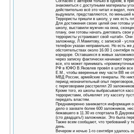
Согласен с автором только в одном, в пр
знакомиться с доступными материалы угол
действительно всё это читал и видел, поп
выдумали, представляются, по меньшей м
Террористы пришли в школу, у них есть пл
Для достижения своих целей они готовы у
школу, выставили мужчин на окна, сконцен
плану, они готовы начать диктовать свои 
террористы устраивают свой «штаб». Они ж
заложницу, Л.Мамитову, с запиской - усл
телефон указан неправильно. Но есть же 
обстоятельствах около 16.00 1 сентября 
коридоре. Оставшихся в живых заложнико
через записку фактически начинают перего
все, кто может принимать «промежуточн
РФ в ЮФО В.Яковлев провёл в штабе все 
Е.М., чтобы вверенные ему части ВВ не о
МВД России, армейские генералы. Но никт
период незначительный опыт переговоров, 
с переговорами расстрелял 20 заложников
Кроме того, из школы выбрасывается касс
террористами, объявляет эту кассету пусто
передать властям.
Преднамеренно занижается информация о 
дело о захвате более 600 заложников, нес
бежавшего в 11.30 из спортзала В.Даурова
(сто двадцать!) заложниках. Это была пер
Также всем сообщают, что требований у т
день.
Вечером и ночью 1-го сентября удалось 