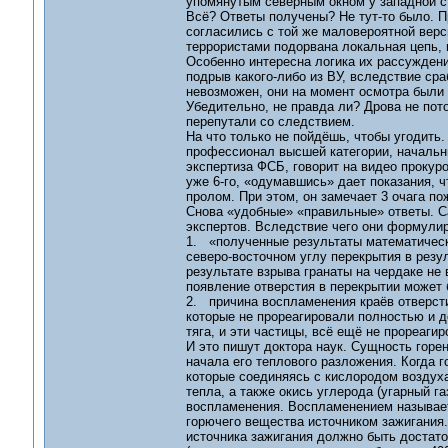
упомянутым северным окном у западной с
Всё? Ответы получены? Не тут-то было. П
согласились с той же маловероятной верс
террористами подорвана локальная цепь, 
Особенно интересна логика их рассужден
подрыв какого-либо из ВУ, вследствие ср
невозможен, они на момент осмотра были
Убедительно, не правда ли? Дрова не пото
перепутали со следствием.
На что только не пойдёшь, чтобы угодить.
профессионал высшей категории, начальни
экспертиза ФСБ, говорит на видео прокурор
уже 6-го, «одумавшись» дает показания, ч
пролом. При этом, он замечает 3 очага по
Снова «удобные» «правильные» ответы. С
экспертов. Вследствие чего они формулир
1. «полученные результаты математическ
северо-восточном углу перекрытия в резу
результате взрыва гранаты на чердаке не
появление отверстия в перекрытии может
2. причина воспламенения краёв отверсти
которые не прореагировали полностью и д
тяга, и эти частицы, всё ещё не прореаги
И это пишут доктора наук. Сущность горе
начала его теплового разложения. Когда 
которые соединяясь с кислородом воздуха
тепла, а также окись углерода (угарный 
воспламенения. Воспламенением называет
горючего вещества источником зажигания.
источника зажигания должно быть доста