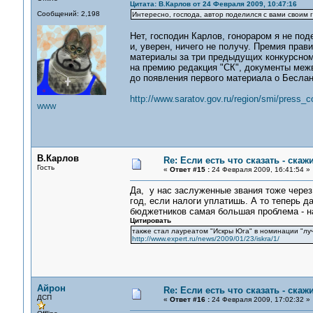
Цитата: В.Карлов от 24 Февраля 2009, 10:47:16
Сообщений: 2,198
Интересно, господа, автор поделился с вами своим
Нет, господин Карлов, гонораром я не под
и, уверен, ничего не получу. Премия прав
материалы за три предыдущих конкурсному 
на премию редакция "СК", документы меж
до появления первого материала о Беслан
http://www.saratov.gov.ru/region/smi/press_
WWW
В.Карлов
Re: Если есть что сказать - скажи
Гость
«
Ответ #15 :
24 Февраля 2009, 16:41:54 »
Да, у нас заслуженные звания тоже через
год, если налоги уплатишь. А то теперь д
бюджетников самая большая проблема - на
Цитировать
также стал лауреатом "Искры Юга" в номинации "л
http://www.expert.ru/news/2009/01/23/iskra/1/
Айрон
Re: Если есть что сказать - скажи
ДСП
«
Ответ #16 :
24 Февраля 2009, 17:02:32 »