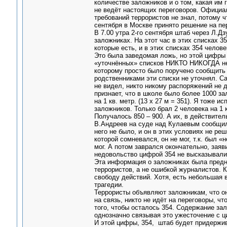
количестве заложников и о том, какая им 
не ведёт настоящих переговоров. Официал
требований террористов не знал, потому чт
сентября в Москве принято решение на пе
В 7.00 утра 2-го сентября штаб через Л.Д
заложниках. На этот час в этих списках 3
которые есть, и в этих списках 354 челове
Это была заведомая ложь, но этой цифры 
«уточнённых» списков НИКТО НИКОГДА не в
которому просто было поручено сообщить э
родственниками эти списки не уточнял. С
не видел, никто никому распоряжений не д
признает, что в школе было более 1000 за
на 1 кв. метр. (13 х 27 м = 351). Я тоже 
заложников. Только брал 2 человека на 1 
Получалось 850 – 900. А их, в действитель
В.Андреев на суде над Кулаевым сообщил,
него не было, и он в этих условиях не ре
которой сомневался, он не мог, т.к. бы
мог. А потом заврался окончательно, заяв
недовольство цифрой 354 не высказывали,
Эта информация о заложниках была предн
террористов, а не ошибкой журналистов. 
свободу действий. Хотя, есть небольшая 
трагедии.
Террористы объявляют заложникам, что они
на связь, никто не идёт на переговоры, чт
того, чтобы осталось 354. Содержание зал
однозначно связывая это ужесточение с ц
И этой цифры, 354, штаб будет придержив