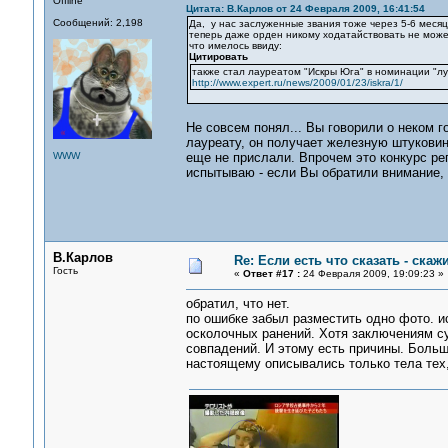
Offline
Цитата: В.Карлов от 24 Февраля 2009, 16:41:54
Сообщений: 2,198
Да, у нас заслуженные звания тоже через 5-6 месяц
теперь даже орден никому ходатайствовать не може
что имелось ввиду:
Цитировать
также стал лауреатом "Искры Юга" в номинации "л
http://www.expert.ru/news/2009/01/23/iskra/1/
Не совсем понял... Вы говорили о неком г
лауреату, он получает железную штуковин
WWW
еще не прислали. Впрочем это конкурс рег
испытываю - если Вы обратили внимание, 
В.Карлов
Re: Если есть что сказать - скажи
Гость
«
Ответ #17 :
24 Февраля 2009, 19:09:23 »
обратил, что нет.
по ошибке забыл разместить одно фото. и
осколочных ранений. Хотя заключениям с
совпадений. И этому есть причины. Больш
настоящему описывались только тела тех, 