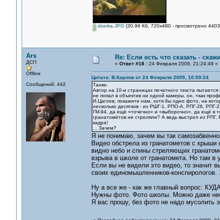
dzerka.JPG
(30.96 Кб, 720x480 - просмотрено 4403 
Ars
Re: Если есть что сказать - скажи
ДСП
«
Ответ #18 :
24 Февраля 2009, 21:24:49 »
Offline
Цитата: В.Карлов от 24 Февраля 2009, 10:59:24
Сообщений: 442
Танки.
Автор на 10-и страницах печатного текста пытает
не попал в объектив ни одной камеры, он, «как про
И.Цагоев, покажите нам, хотя бы одно фото, на кот
несколько десятков - из РШГ-1, РПО-А, РПГ-26, РПГ-
ГМ-94, да ещё «точечно» и «выборочно», да ещё в то
гранатомётов не стреляли? А ведь выстрел из РПГ, 
кадра!
... Зачем?
Я не понимаю, зачем вы так самозабвенно
Видео обстрела из гранатометов с крыши 
видно небо и спины стреляющих гранатоме
взрыва в школе от гранатомета. Но там в у
Если вы не видели это видео, то значит вы
своих единомышленников-конспирологов. 
Ну а все же - как же главный вопрос: КУД
Нужны фото. Фото школы. Можно даже нес
Я вас прошу, без фото не надо мусолить э