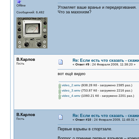
Offline
Утомляет ваше вранье и передергивания. П
Что за мазохизм?
Сообщений: 6,482
В.Карлов
Re: Если есть что сказать - скажи
Гость
«
Ответ #9 :
24 Февраля 2009, 11:38:20 »
вот ещё видео
video_2.wmv
(938.28 Кб - загружено 2385 раз.)
video_3.wmv
(753.87 Кб - загружено 2216 раз.)
video_4.wmv
(1060.21 Кб - загружено 2201 раз.)
В.Карлов
Re: Если есть что сказать - скажи
Гость
«
Ответ #10 :
24 Февраля 2009, 11:48:31 »
Первые взрывы в спортзале.
Вопрос о причине первых взрывов – краеу