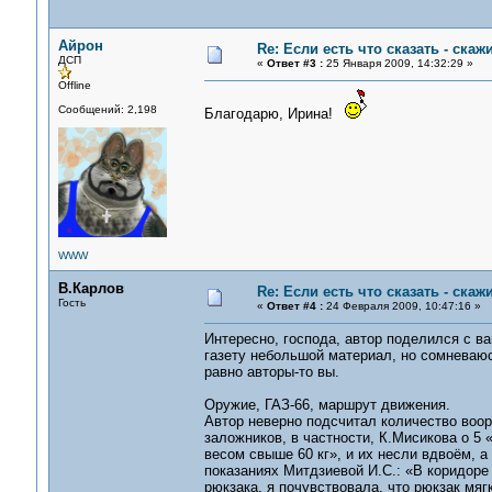
Айрон
Re: Если есть что сказать - скажи
ДСП
«
Ответ #3 :
25 Января 2009, 14:32:29 »
Offline
Сообщений: 2,198
Благодарю, Ирина!
WWW
В.Карлов
Re: Если есть что сказать - скажи
Гость
«
Ответ #4 :
24 Февраля 2009, 10:47:16 »
Интересно, господа, автор поделился с в
газету небольшой материал, но сомневаюс
равно авторы-то вы.
Оружие, ГАЗ-66, маршрут движения.
Автор неверно подсчитал количество воор
заложников, в частности, К.Мисикова о 5
весом свыше 60 кг», и их несли вдвоём, а
показаниях Митдзиевой И.С.: «В коридоре
рюкзака, я почувствовала, что рюкзак мяг