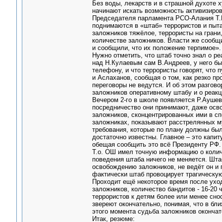
Без воды, лекарств и в страшной духоте х
начинают искать возможность активизиро
Председателя парламента РСО-Алания Т.М
поднимаются в «штаб» террористов и пыта
заложников тяжёлое, террористы на грани
количестве заложников. Власти же сообщи
и сообщили, что их положение терпимое».
Нужно отметить, что штаб точно знал о ре
над Н.Кулаевым сам В.Андреев, у него бы
телефону, и что террористы говорят, что 
и Аслаханов, сообщая о том, как резко пр
переговоры не ведутся. И об этом разгов
заложников оперативному штабу и о реакци
Вечером 2-го в школе появляется Р.Аушев
посредничество они принимают, даже осв
заложников, сконцентрированных ими в сп
заложниках, показывают расстрелянных м
требования, которые по плану должны был
достаточно известны. Главное – это капи
обещая сообщить это всё Президенту РФ.
Т.о. ОШ имел точную информацию о колич
поведения штаба ничего не меняется. Шта
освобождению заложников, не ведёт он и
фактически штаб провоцирует трагическую
Проходит ещё некоторое время после уход
заложников, количество бандитов - 16-20
террористов к детям более или менее сно
звереют окончательно, понимая, что в бл
этого момента судьба заложников окончат
Итак, резюме: