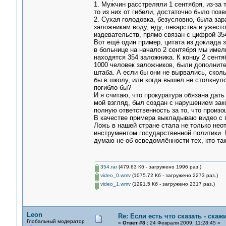
1. Мужчин расстреляли 1 сентября, из-за т
то из них от гибели, достаточно было поз
2. Сухая голодовка, безусловно, была зар
заложникам воду, еду, лекарства и ужест
издевательств, прямо связан с цифрой 354
Вот ещё один пример, цитата из доклада 
в больнице на начало 2 сентября мы имел
находятся 354 заложника. К концу 2 сент
1000 человек заложников, были дополните
штаба. А если бы они не вырвались, скол
бы в школу, или когда вышел не столкнул
погибло бы?
И я считаю, что прокуратура обязана дать
мой взгляд, был создан с нарушением зак
полную ответственность за то, что произо
В качестве примера выкладываю видео с 
Ложь в нашей стране стала не только нео
инструментом государственной политики. И
думаю не об осведомлённости тех, кто так
354.rar
(479.63 Кб - загружено 1996 раз.)
video_0.wmv
(1075.72 Кб - загружено 2273 раз.)
video_1.wmv
(1291.5 Кб - загружено 2317 раз.)
Leon
Re: Если есть что сказать - скажи
Глобальный модератор
«
Ответ #8 :
24 Февраля 2009, 11:28:45 »