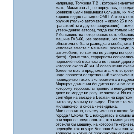
например, Тогузова Т.В., который значит
мать, Мамитова Л., не вернулась, передав
боевиков были вещмешки большие, их мно
хорошо видно на видео ОМП. Автор с потолк
оружия (только автоматов – около 25 и по
гранатомёты и другое вооружение). Также 
утверждению автора), тогда как только н
У большинства потерпевших есть обоснова
машине ГАЗ-66, без разведки, без сопрово
обязательно были разведка и сообщники. К
человека вместе с мешками, рюкзаками, о
автомобиля, то там мы не увидим попереч
фото). Кроме того, террористы собирались
пересечённой местности по плохой дороге
которого около 40 км. И совершенно очеви
более не могли предполагать, что встрети
надо провести следственный эксперимент 
проведению такого эксперимента и надлеж
Маршрут движения бандитов целиком осно
которому террористы проявили невиданную
даже по морде ни разу не заехали. Но их 
сентября на въезде в Беслан на коротком 
никто эту машину не видел. Потом эта маш
милиционер, и снова - невидимка.
Мне непонятно, почему именно к школе № 1
города? Школа № 1 находилась в самом це
они заранее предполагать, что милиционер
отсекли бы машину, на которой те «привез
перекрёстках внутри Беслана были сняты,
вопросы, и хотим от прокуратуры услышат