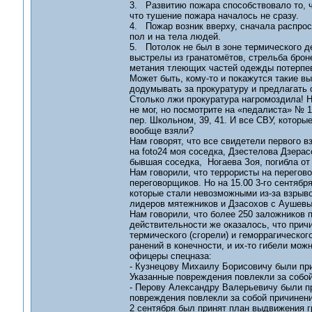
3. Развитию пожара способствовало то, ч
что тушение пожара началось не сразу.
4. Пожар возник вверху, сначала распро
пол и на тела людей.
5. Потолок не был в зоне термического д
выстрелы из гранатомётов, стрельба брон
метания тлеющих частей одежды потерпе
Может быть, кому-то и покажутся такие 
додумывать за прокуратуру и предлагать с
Столько лжи прокуратура нагромоздила! На
не мог, но посмотрите на «педалиста» № 1 
пер. Школьном, 39, 41. И все СВУ, которы
вообще взяли?
Нам говорят, что все свидетели первого в
на foto24 моя соседка, Дзестелова Дзерас
бывшая соседка, Ногаева Зоя, погибла о
Нам говорили, что террористы на перегов
переговорщиков. Но на 15.00 3-го сентябр
которые стали невозможными из-за взрыво
лидеров мятежников и Дзасохов с Аушевы
Нам говорили, что более 250 заложников п
действительности же оказалось, что причи
термического (сгорели) и геморрагическог
ранений в конечности, и их-то гибели мо
офицеры спецназа:
- Кузнецову Михаилу Борисовичу были при
Указанные повреждения повлекли за собой
- Перову Александру Валерьевичу были п
повреждения повлекли за собой причинени
2 сентября был принят план выдвижения 