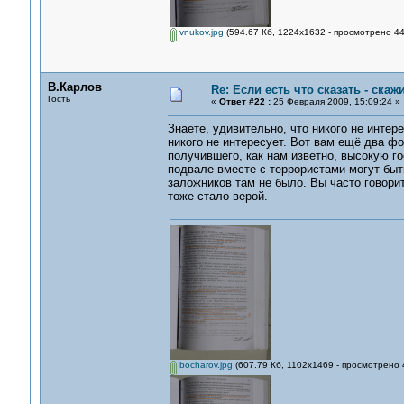
vnukov.jpg
(594.67 Кб, 1224x1632 - просмотрено 44
В.Карлов
Re: Если есть что сказать - скажи
Гость
«
Ответ #22 :
25 Февраля 2009, 15:09:24 »
Знаете, удивительно, что никого не инте
никого не интересует. Вот вам ещё два ф
получившего, как нам изветно, высокую го
подвале вместе с террористами могут быть
заложников там не было. Вы часто говорит
тоже стало верой.
bocharov.jpg
(607.79 Кб, 1102x1469 - просмотрено 