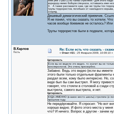
ним уже 5 раз (!) из танка стреляли? Для этого над
коридору мимо бойцов спецназа, оставшись ими не
3. А также расскажите нам, где же трупы тех терро
трупы террористов, погибших от накладного взрыва
снаряд.
Дешевый демагогический приемчик. Ссыло
Я не понял, что вы сказать то хотели. Чт
часов вообще боевиков не осталось? Или 
Трупы террористов были в подвале, котор
В.Карлов
Re: Если есть что сказать - скажи
Гость
«
Ответ #21 :
25 Февраля 2009, 10:09:10 »
Цитировать
Если вы не видели это видео, то значит вы не толь
конспирологов. Это очень прискорбно.
Забавно. Ведь это видео (если вы имеете 
этого были только отдельные фрагменты е
раздал всем, кому было интересно. Но, со
виде был бы сам выстрел. Я могу привести
говорят, что стояли в столовой а сзади с
выстрела, самого выстрела, и нет.
Цитировать
КУДА ИМЕННО (в какое место школы) стреляли (и по
прошлом году.
Не передёргивайте. Я спросил: "Но вот воп
хорошо видно. И фото этого места у меня 
что? И ничего. Вопрос в другом - зачем н