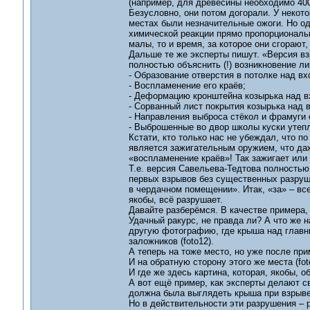
(например, для древесины необходимо 400-
Безусловно, они потом догорали. У некот
местах были незначительные ожоги. Но оде
химической реакции прямо пропорциональн
малы, то и время, за которое они сгорают,
Дальше те же эксперты пишут. «Версия в
полностью объяснить (!) возникновение л
- Образование отверстия в потолке над вх
- Воспламенение его краёв;
- Деформацию кронштейна козырька над в
- Сорванный лист покрытия козырька над 
- Направления выброса стёкол и фрамуги 
- Выброшенные во двор школы куски утеп
Кстати, кто только нас не убеждал, что 
является зажигательным оружием, что даж
«воспламенение краёв»! Так зажигает или
Т.е. версия Савельева-Тедтова полностью
первых взрывов без существенных разруш
в чердачном помещении». Итак, «за» – вс
якобы, всё разрушает.
Давайте разберёмся. В качестве примера,
Удачный ракурс, не правда ли? А что же 
другую фотографию, где крыша над главн
заложников (foto12).
А теперь на тоже место, но уже после при
И на обратную сторону этого же места (fot
И где же здесь картина, которая, якобы, 
А вот ещё пример, как эксперты делают св
должна была выглядеть крыша при взрыве 
Но в действительности эти разрушения – р