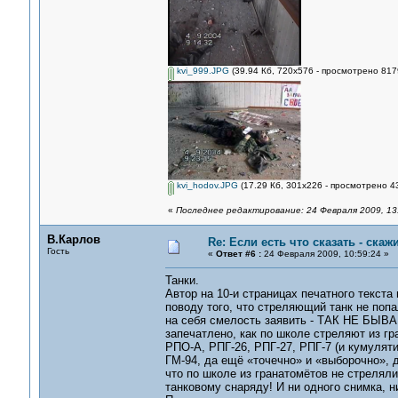
kvi_999.JPG
(39.94 Кб, 720x576 - просмотрено 8179
kvi_hodov.JPG
(17.29 Кб, 301x226 - просмотрено 43
«
Последнее редактирование: 24 Февраля 2009, 13
В.Карлов
Re: Если есть что сказать - скажи
Гость
«
Ответ #6 :
24 Февраля 2009, 10:59:24 »
Танки.
Автор на 10-и страницах печатного тек
поводу того, что стреляющий танк не попа
на себя смелость заявить - ТАК НЕ БЫВАЕ
запечатлено, как по школе стреляют из гр
РПО-А, РПГ-26, РПГ-27, РПГ-7 (и кумуляти
ГМ-94, да ещё «точечно» и «выборочно», д
что по школе из гранатомётов не стрелял
танковому снаряду! И ни одного снимка, н