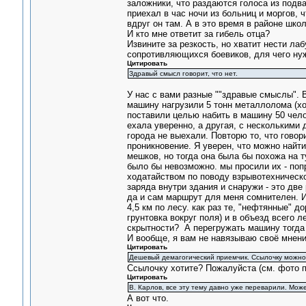
заложники, что раздаются голоса из подва
приехал в час ночи из больниц и моргов, 
вдруг он там. А в это время в районе шко
И кто мне ответит за гибель отца?
Извините за резкость, но хватит нести ла
сопротивляющихся боевиков, для чего нуж
Цитировать
Здравый смысл говорит, что нет.
У нас с вами разные ""здравые смыслы". 
машину нагрузили 5 тонн металлолома (хот
поставили целью набить в машину 50 чело
ехала уверенно, а другая, с несколькими 
города не выехали. Повторю то, что гово
проникновение. Я уверен, что можно найт
мешков, но тогда она была бы похожа на т
было бы невозможно. мы просили их - попр
ходатайством по поводу взрывотехническо
заряда внутри здания и снаружи - это дв
да и сам маршрут для меня сомнителен. И
4,5 км по лесу. как раз те, "нефтянные" 
грунтовка вокруг поля) и в объезд всего л
скрытности? А перегружать машину тогда
И вообще, я вам не навязываю своё мнени
Цитировать
Дешевый демагогический приемчик. Ссылочку можно
Ссылочку хотите? Пожалуйста (см. фото п
Цитировать
В. Карлов, все эту тему давно уже переварили. Може
А вот что.