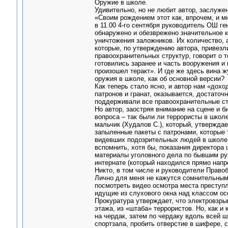
Оружие в школе.
Удивительно, но не любит автор, заслуже
«Своим рождением этот как, впрочем, и м
в 11.00 4-го сентября руководитель ОШ г
обнаружено и обезврежено значительное 
уничтожения заложников. Их количество, а
которые, по утверждению автора, привезл
правоохранительных структур, говорит о т
готовились заранее и часть вооружения и
произошел теракт». И где же здесь вина 
оружия в школе, как об основной версии?
Как теперь стало ясно, и автор нам «дохо
патронов и гранат, оказывается, достато
поддерживали все правоохранительные ст
Но автор, заостряя внимание на сцене и б
вопроса – так были ли террористы в школе
мальчик (Худалов С.), который, утверждае
запыленные пакеты с патронами, которые т
видевших подозрительных людей в школе и
вспомнить, хотя бы, показания директора
материалы уголовного дела по бывшим рук
интернате (который находился прямо нап
Никто, в том числе и руководители Правоб
Лично для меня не кажутся сомнительными 
посмотреть видео осмотра места преступл
идущие из слухового окна над классом осе
Прокуратура утверждает, что электровзрыв
этажа, из «штаба» террористов. Но, как и
на чердак, затем по чердаку вдоль всей ш
спортзала, пробить отверстие в шифере, с