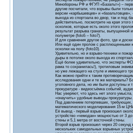
Минобороны РФ и ФГУП «Базальт») – первый
другие посчитали, что взрывы были только
версии «карбышевцев» и «базальтовцев», -
выхода из спортзала во двор, так и под ба
действительно, посмотрите на края этого 
осколков, которые есть около этого проло
результат разрыва гранаты, выпущенной и
полуметре (foto5 – foto7).
И для сравнения другое фото, где и доски р
Или ещё один пролом с расплющенными кра
осколки на полу (foto10).
Удивительно, но и взрыво-техники и пожар
дыры в потолке около выхода из спортзал
Ещё более удивительно, что эксперты ФСБ
рама то сохранилась!), тротиловым эквива
но уже лежащего на стуле и имеющего тро
Как можно прийти к таким противоречащи
исследования одни и те же материалы? Б
уголовного дела, но им были доступны и 
прокуратуре - видеосъёмка событий, ауди
Нас уверяют, что здесь нет злого умысла,
«онаучить» удобные выводы прокуратуры.
Под давлением потерпевших, требующих, 
математического моделирования 15-м ЦН
Её вывод - первый взрыв произошел около
устройство «чемодан» мощностью от 3 до 6
стены и 5,1 метра от восточной стены.
Второй взрыв произошел через 20 секунд 
нескольких самодельных взрывных устройс