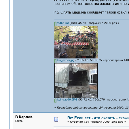
причинам обстоятельства захвата ими не 
P.S.Опять машина сообщает "такой файл ес
vid66.rar
(1681.45 Кб - загружено 2000 раз.)
kvi_exper.jpg
(71.85 Кб, 500x375 - просмотрено 440
kvi_gaz66.JPG
(50.72 Кб, 720x576 - просмотрено 4
«
Последнее редактирование: 24 Февраля 2009, 13
В.Карлов
Re: Если есть что сказать - скажи
Гость
«
Ответ #5 :
24 Февраля 2009, 10:53:03 »