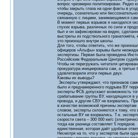
вопрос чрезмерно политизирован. Редко к
чтобы закрыть глаза на одни факты в уго
очередь, сознательно или бессознательно
связанную с лицами, занимающимися сам
В момент первых взрывов я находился око
глухих взрыва, различных по силе и прод
был и он зафиксирован на видео, сделанно
выстрелы из подствольного гранатомёта, к
это произошло внутри школы.
Для того, чтобы ответить, что же произош
офицеров «Альфы» взрывы были неожиданн
экспертизы. Первая была проведена Инсти
Российским Федеральным Центром судебной
Чтобы не перегружать читателя цитирован
прокуратура инициировала сам, а третью
удовлетворили итоги первых двух.
Каковы их выводы?
Эксперты утверждают, что признаков само
было и преднамеренного подрыва ВУ террор
эксперты ФСБ допускают возможность того
срабатывание группы ВУ, находящихся в у
провода, и другие СВУ не взорвались. Пр
в качестве возможной причины экспертам
словом, эксперты склоняются к тому, что
остальные ВУ не взорвались. Т.е. эксперт
скорости света – 300 000 км/с (электричес
тогда как разница составляет 5 порядков.
единственная, которая даёт удобные отве
Несмотря на то, что у экспертов были одн
эксперты пожаро-техники, не увидели тог