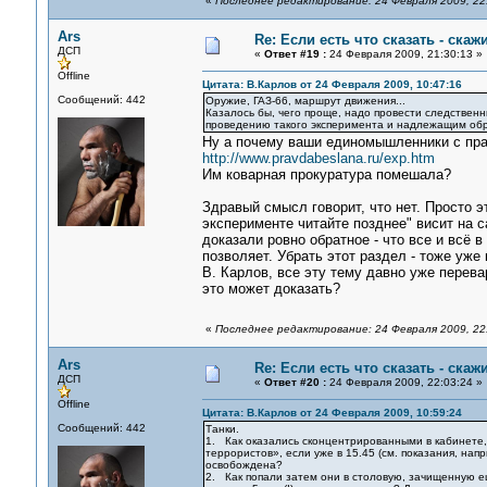
«
Последнее редактирование: 24 Февраля 2009, 22:
Ars
Re: Если есть что сказать - скажи
ДСП
«
Ответ #19 :
24 Февраля 2009, 21:30:13 »
Offline
Цитата: В.Карлов от 24 Февраля 2009, 10:47:16
Сообщений: 442
Оружие, ГАЗ-66, маршрут движения...
Казалось бы, чего проще, надо провести следственн
проведению такого эксперимента и надлежащим обра
Ну а почему ваши единомышленники с прав
http://www.pravdabeslana.ru/exp.htm
Им коварная прокуратура помешала?
Здравый смысл говорит, что нет. Просто 
эксперименте читайте позднее" висит на 
доказали ровно обратное - что все и всё в
позволяет. Убрать этот раздел - тоже уже 
В. Карлов, все эту тему давно уже перева
это может доказать?
«
Последнее редактирование: 24 Февраля 2009, 22:
Ars
Re: Если есть что сказать - скажи
ДСП
«
Ответ #20 :
24 Февраля 2009, 22:03:24 »
Offline
Цитата: В.Карлов от 24 Февраля 2009, 10:59:24
Сообщений: 442
Танки.
1. Как оказались сконцентрированными в кабинете
террористов», если уже в 15.45 (см. показания, н
освобождена?
2. Как попали затем они в столовую, зачищенную ещ