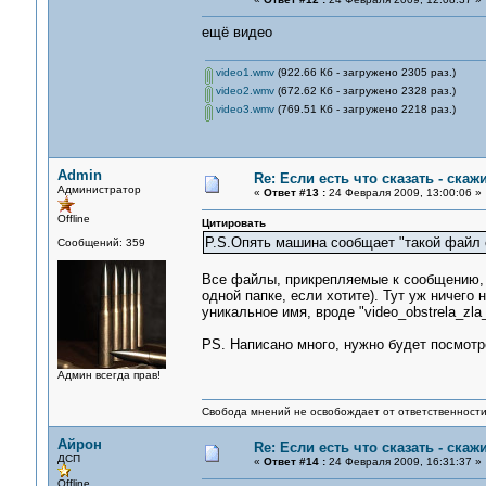
ещё видео
video1.wmv
(922.66 Кб - загружено 2305 раз.)
video2.wmv
(672.62 Кб - загружено 2328 раз.)
video3.wmv
(769.51 Кб - загружено 2218 раз.)
Admin
Re: Если есть что сказать - скажи
Администратор
«
Ответ #13 :
24 Февраля 2009, 13:00:06 »
Offline
Цитировать
P.S.Опять машина сообщает "такой файл е
Сообщений: 359
Все файлы, прикрепляемые к сообщению, д
одной папке, если хотите). Тут уж ничего
уникальное имя, вроде "video_obstrela_zla_
PS. Написано много, нужно будет посмотре
Админ всегда прав!
Свобода мнений не освобождает от ответственности 
Айрон
Re: Если есть что сказать - скажи
ДСП
«
Ответ #14 :
24 Февраля 2009, 16:31:37 »
Offline