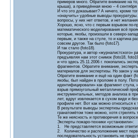
примеров много. Обратите внимание на то
крыша), а приведённая мною – 4 сентября 
И что это доказывает? А ничего, кроме т
«онаучить» удобные выводы прокуратуры. И
вопросы, у них нет ответов, и нет желания
Хорошо, ясно, что с первым взрывом по-пр
математического моделирования всё прояс
которые, якобы, произошли в северо-запа
первым, и также на стуле, то и картина р
совсем другое. Так было (foto17).
И так стало (foto18).
Прокуратура, и автор «журналистского» р
предъявляя нам этот снимок (foto18, foto
и что здесь 25.11.2006 г. покопались эксп
фрагментов. Обратите внимание, эксперты 
материалов для экспертизы. Но закон у на
Обратите внимание и ещё на один факт (f
якобы, был найден в проломе в полу. Пот
идентифицировали» как фрагмент стула, н
взрыв прямоугольный металлический профи
инструментальных, методов анализа в при
лет, вдруг извлекается в сухом виде и без
профиле нет. Вот как можно относиться к
В результате выводы экспертизы предсказ
гранатомётом тоже можно, хотя стрелять 
Те же неясность и противоречия в вопросе
Эксперты пожаро-техники «установили»:
1. Не представляется возможным ответит
2. Количество и расположение мест перво
последовательность установить не предс