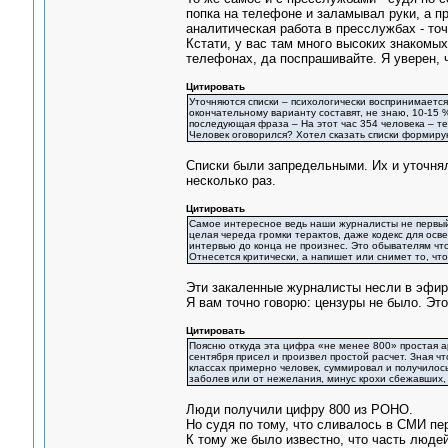
попка на телефоне и заламывал руки, а п
аналитическая работа в пресслужбах - точ
Кстати, у вас там много высоких знакомых
телефонах, да поспрашивайте. Я уверен, ч
Цитировать
Уточняются списки – психологически воспринимается 
окончательному варианту составят, не знаю, 10-15 % 
последующая фраза – На этот час 354 человека – т
Человек оговорился? Хотел сказать списки формиру
Списки были запредельными. Их и уточнял
несколько раз.
Цитировать
Самое интересное ведь наши журналисты не первый 
целая череда громки терактов, даже кодекс для осв
интервью до конца не произнес. Это обывателям что
Отнесется критически, а напишет или снимет то, чт
Эти закаленные журналисты несли в эфир 
Я вам точно говорю: цензуры не было. Эт
Цитировать
Поясню откуда эта цифра «не менее 800» простая а
сентября присел и произвел простой расчет. Зная чт
классах примерно человек, суммировал и получилось
заболев или от нежелания, минус крохи сбежавших, 
Люди получили цифру 800 из РОНО.
Но судя по тому, что сливалось в СМИ пер
К тому же было известно, что часть люде