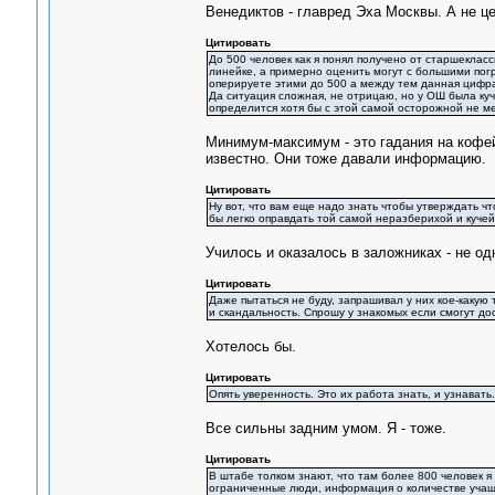
Венедиктов - главред Эха Москвы. А не ц
Цитировать
До 500 человек как я понял получено от старшеклас
линейке, а примерно оценить могут с большими погр
оперируете этими до 500 а между тем данная цифра
Да ситуация сложная, не отрицаю, но у ОШ была ку
определится хотя бы с этой самой осторожной не м
Минимум-максимум - это гадания на кофей
известно. Они тоже давали информацию.
Цитировать
Ну вот, что вам еще надо знать чтобы утверждать 
бы легко оправдать той самой неразберихой и куче
Училось и оказалось в заложниках - не одн
Цитировать
Даже пытаться не буду, запрашивал у них кое-какую 
и скандальность. Спрошу у знакомых если смогут до
Хотелось бы.
Цитировать
Опять уверенность. Это их работа знать, и узнавать.
Все сильны задним умом. Я - тоже.
Цитировать
В штабе толком знают, что там более 800 человек я 
ограниченные люди, информация о количестве учащи