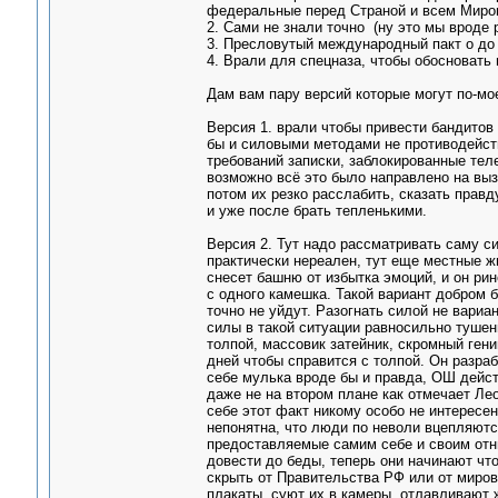
федеральные перед Страной и всем Миро
2. Сами не знали точно (ну это мы вроде 
3. Пресловутый международный пакт о до 
4. Врали для спецназа, чтобы обосновать
Дам вам пару версий которые могут по-м
Версия 1. врали чтобы привести бандитов
бы и силовыми методами не противодейств
требований записки, заблокированные тел
возможно всё это было направлено на вызо
потом их резко расслабить, сказать правд
и уже после брать тепленькими.
Версия 2. Тут надо рассматривать саму с
практически нереален, тут еще местные ж
снесет башню от избытка эмоций, и он р
с одного камешка. Такой вариант добром б
точно не уйдут. Разогнать силой не вари
силы в такой ситуации равносильно тушен
толпой, массовик затейник, скромный ген
дней чтобы справится с толпой. Он разра
себе мулька вроде бы и правда, ОШ дейст
даже не на втором плане как отмечает Лео
себе этот факт никому особо не интересен
непонятна, что люди по неволи вцепляютс
предоставляемые самим себе и своим отн
довести до беды, теперь они начинают что
скрыть от Правительства РФ или от миро
плакаты, суют их в камеры, отлавливают 