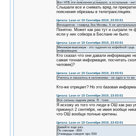
Вот НТВ эти пояснения услышало, а остальные - нет
Слышали все и снимать вряд ли прекрати
пояснения обрезаны в телетрансляциях.
Цитата: Leon от 10 Сентября 2010, 23:03:01
Венедиктов - главред Эха Москвы. А не центральных
Понятно. Может как раз тут и сыграли те 
если у них собкора в Беслане не было.
Цитата: Leon от 10 Сентября 2010, 23:03:01
Минимум-максимум - это гадания на кофейной гуще.
информацию.
Кто сказал что они давали информацию не
самая точная информация, посчитать скол
человек)?
Цитата: Leon от 10 Сентября 2010, 23:03:01
Училось и оказалось в заложниках - не одно и то же.
Кто-же отрицает? Но это базовая информа
Цитата: Leon от 10 Сентября 2010, 23:03:01
Все сильны задним умом. Я - тоже.
Я исхожу из того что люди в ОШ как раз 
прикинул 2 сентября, не имея вообще ника
что ОШ вообще полные кретины.
Цитата: Leon от 10 Сентября 2010, 23:03:01
Давайте еще раз.
По спискам - 800
Очевидцы говорят про 500