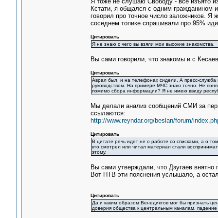
Я тоже не слушаю Свободу - всё изъято из
Кстати, я общался с одним гражданином из
говорил про точное число заложников. Я 
соседнем топике спрашивали про 95% идиот
Цитировать
Я не знаю с чего вы взяли мои высокие знакомства.
Вы сами говорили, что знакомы и с Кесае
Цитировать
Аврал был, и на телефонах сидели. А пресс-служба
руководством. На примере МЧС знаю точно. Не поня
помимо сбора информации? Я не имею ввиду респуб
Мы делали анализ сообщений СМИ за перв
ссылаются:
http://www.reyndar.org/beslan/forum/index.ph
Цитировать
В цитате речь идет не о работе со списками, а о т
кто смотрел или читал материал стали воспринимат
этому.
Вы сами утверждали, что Дзугаев внятно
Вот НТВ эти пояснения услышало, а остал
Цитировать
Да и каким образом Венедиктов мог бы признать це
доверия общества к центральным каналам, падение 