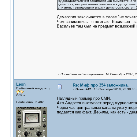
Ну догадываться чем занимался ОШ вы можете, а чем
демагогия, который можно повесить всюду где хочет
они имеют отношения и в каких должностях состоят
Демагогия заключается в слове "не хочетс
Чем занимались - я не знаю. Васильев - з
Васильев там был на предмет возможной н
«
Последнее редактирование: 10 Сентября 2010, 2
Leon
Re: Миф про 354 заложника.
Глобальный модератор
«
Ответ #42 :
10 Сентября 2010, 23:38:08 
Offline
Наглядный пример про СМИ.
Сообщений: 6,482
4-го Андреев выступает перед журналистам
Через час центральные каналы уже утвержд
подается как факт. Дебилы, как есть - деб