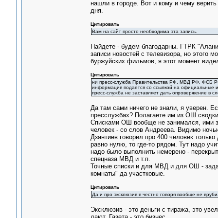
нашли в городе. Вот и кому и чему верить
дня.
Цитировать
Вам на сайт просто необходима эта запись.
Найдете - будем благодарны. ГТРК "Алания
записи новостей с телевизора, но этого м
буржуйских фильмов, я этот момент видел
Цитировать
ни пресс-служба Правительства РФ, МВД РФ, ФСБ РФ
информация подается со ссылкой на официальные ис
пресс-служба не заставляет дать опровержение в с
Да там сами ничего не знали, я уверен. Е
пресслужбах? Полагаете им из ОШ сводк
Списками ОШ вообще не занимался, ими з
человек - со слов Андреева. Видимо ночью
Дзантиев говорил про 400 человек только
равно нулю, то где-то рядом. Тут надо у
надо было выполнить немерено - перекрыти
спецназа МВД и т.п.
Точные списки и для МВД и для ОШ - задач
комнаты" да участковые.
Цитировать
Да и про эксклюзив я честно говоря вообще не вруби
Эксклюзив - это деньги с тиража, это уве
дают. Газета - это бизнес.