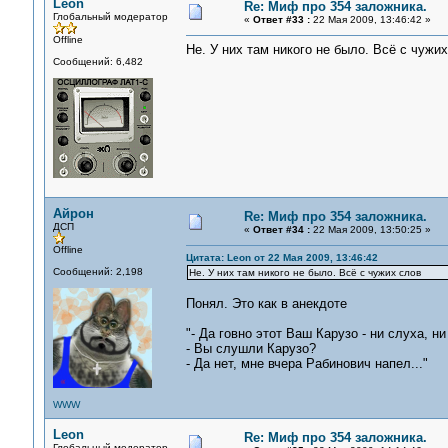
Leon
Re: Миф про 354 заложника.
Глобальный модератор
«
Ответ #33 :
22 Мая 2009, 13:46:42 »
Offline
Не. У них там никого не было. Всё с чужи
Сообщений: 6,482
Айрон
Re: Миф про 354 заложника.
ДСП
«
Ответ #34 :
22 Мая 2009, 13:50:25 »
Offline
Цитата: Leon от 22 Мая 2009, 13:46:42
Сообщений: 2,198
Не. У них там никого не было. Всё с чужих слов
Понял. Это как в анекдоте
"- Да говно этот Ваш Карузо - ни слуха, ни
- Вы слушли Карузо?
- Да нет, мне вчера Рабинович напел..."
WWW
Leon
Re: Миф про 354 заложника.
Глобальный модератор