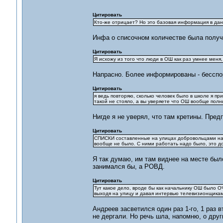
Цитировать
Кто-же отрицает? Но это базовая информация в дан
Инфа о списочном количестве была получ
Цитировать
Я исхожу из того что люди в ОШ как раз умнее меня,
Напрасно. Более информированы - бесспо
Цитировать
я ведь повторяю, сколько человек было в школе я пр
такой не стояло, а вы уверяете что ОШ вообще полн
Нигде я не уверял, что там кретины. Предпо
Цитировать
СПИСКИ составленные на улицах добровольцами над
вообще не было. С ними работать надо было, это д
Я так думаю, им там виднее на месте было
занимался бы, а РОВД.
Цитировать
Тут какое дело, вроде бы как начальнику ОШ было 
выходя на улицу и давая интервью телевизионщикам, 
Андреев засветился один раз 1-го, 1 раз в
не дергали. Но речь шла, напомню, о друг