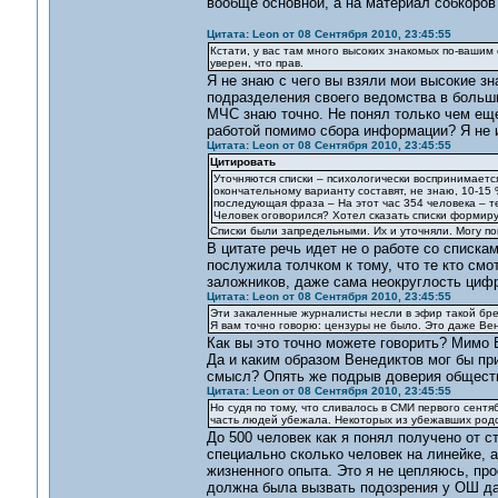
вообще основной, а на материал собкоров
Цитата: Leon от 08 Сентября 2010, 23:45:55
Кстати, у вас там много высоких знакомых по-вашим
уверен, что прав.
Я не знаю с чего вы взяли мои высокие з
подразделения своего ведомства в больш
МЧС знаю точно. Не понял только чем еще
работой помимо сбора информации? Я не 
Цитата: Leon от 08 Сентября 2010, 23:45:55
Цитировать
Уточняются списки – психологически воспринимается
окончательному варианту составят, не знаю, 10-15 %
последующая фраза – На этот час 354 человека – т
Человек оговорился? Хотел сказать списки формиру
Списки были запредельными. Их и уточняли. Могу по
В цитате речь идет не о работе со списк
послужила толчком к тому, что те кто см
заложников, даже сама неокруглость цифр
Цитата: Leon от 08 Сентября 2010, 23:45:55
Эти закаленные журналисты несли в эфир такой бред
Я вам точно говорю: цензуры не было. Это даже Вен
Как вы это точно можете говорить? Мимо 
Да и каким образом Венедиктов мог бы пр
смысл? Опять же подрыв доверия обществ
Цитата: Leon от 08 Сентября 2010, 23:45:55
Но судя по тому, что сливалось в СМИ первого сентяб
часть людей убежала. Некоторых из убежавших родст
До 500 человек как я понял получено от 
специально сколько человек на линейке, 
жизненного опыта. Это я не цепляюсь, про
должна была вызвать подозрения у ОШ да 