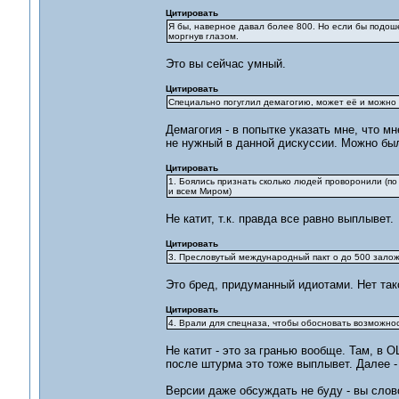
Цитировать
Я бы, наверное давал более 800. Но если бы подоше
моргнув глазом.
Это вы сейчас умный.
Цитировать
Специально погуглил демагогию, может её и можно у
Демагогия - в попытке указать мне, что м
не нужный в данной дискуссии. Можно был
Цитировать
1. Боялись признать сколько людей проворонили (
и всем Миром)
Не катит, т.к. правда все равно выплывет.
Цитировать
3. Пресловутый международный пакт о до 500 заложн
Это бред, придуманный идиотами. Нет тако
Цитировать
4. Врали для спецназа, чтобы обосновать возможно
Не катит - это за гранью вообще. Там, в О
после штурма это тоже выплывет. Далее 
Версии даже обсуждать не буду - вы слов