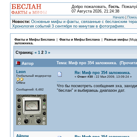
Добро пожаловать,
Гость
. Пожалу
07 Августа 2026, 21:24:38
Начало
|
Помо
Новости:
Основные мифы и факты, связанные с бесланским терак
Хронология событий 3 сентября по минутам в фотографиях.
Факты и Мифы Беслана
|
Факты и Мифы Беслана
|
Разные мифы
(Мод
заложника.
Страниц:
«
1
2
3
»
Тема: Миф про 354 заложника. (Прочита
Автор
Leon
Re: Миф про 354 заложника.
Глобальный модератор
«
Ответ #30 :
22 Мая 2009, 13:09:24 »
Offline
Что бы посмотреть сообщения эха, заходи
Сообщений: 6,482
"беслан" и выбираешь диапазон дат.
Айрон
Re: Миф про 354 заложника.