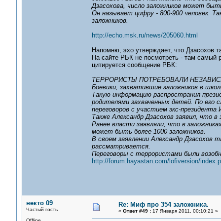
Дзасохова, число заложников может быть
Он называет цифру - 800-900 человек. 
заложников.
http://echo.msk.ru/news/205060.html
Напомню, эхо утверждает, что Дзасохов 
На сайте РБК не посмотреть - там самый р
цитируется сообщение РБК:
ТЕРРОРИСТЫ ПОТРЕБОВАЛИ НЕЗАВИС
Боевики, захватившие заложников в школ
Такую информацию распространил презид
родителями захваченных детей. По его 
переговоров с участием экс-президента
Также Александр Дзасохов заявил, что в 
Ранее власти заявляли, что в заложника
может быть более 1000 заложников.
В своем заявлении Александр Дзасохов т
рассматривается.
Переговоры с террористами были возобн
http://forum.hayastan.com/lofiversion/index.
некто 09
Re: Миф про 354 заложника.
Частый гость
«
Ответ #49 :
17 Января 2011, 00:10:21 »
Offline