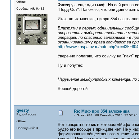
Offline
Фиксирую еще один миф. На сей раз на са
Сообщений: 6,482
"Норд-Ост". Напомню, что они давно взят
Итак, по их мнению, цифра 354 называлас
Властями в первых официальных сообщен
прерогативу выбирать средства и метод
операцией по спасению заложников - в п
ограничивающему права государства при 
http://www.kasparov.ru/note.php?id=435F8
Уверенно полагаю, что ссылку на "пакт" п
Ну и попутно:
Нарушение международных конвенций по 
Верной дорогой...
qvesty
Re: Миф про 354 заложника.
Редкий гость
«
Ответ #38 :
08 Сентября 2010, 22:57:26 
Offline
Вот конкретно топик в котором «Миф» рас
Сообщений: 3
будто его вообще в принципе нет. Не у на
формирования общественного мнения и с
хочется. Принцип кто за музыку платит то