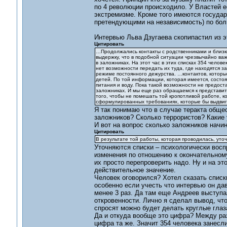
по 4 революции происходило. У Властей е
экстремизме. Кроме того имеются госуда
претендующими на независимость) по бол
Интервью Льва Дзугаева скопипастил из эт
Цитировать
…Продолжались контакты с родственниками и близким
выдержку, что в подобной ситуации чрезвычайно важн
в заложниках. На этот час в этих списках 354 челов
нет возможности передать их туда, где находятся з
режиме постоянного дежурства. …контактов, которы
детей. По той информации, которая имеется, состо
питания и воду. Пока такой возможности не предоста
заложниках. И мы еще раз обращаемся к представит
того, чтобы не помешать той кропотливой работе, ко
сформулированных требованиях, которые бы выдвиг
Я так понимаю что в случае теракта обще
заложников? Сколько террористов? Какие 
И вот на вопрос сколько заложников начин
Цитировать
В результате той работы, которая проводилась, уточн
Уточняются списки – психологически воспр
изменения по отношению к окончательному 
их просто перепроверить надо. Ну и на эт
действительное значение.
Человек оговорился? Хотел сказать списк
особенно если учесть что интервью он да
менее 3 раз. Да там еще Андреев выступа
откровенности. Лично я сделал вывод, чт
спросят можно будет делать круглые глаза
Да и откуда вообще это цифра? Между раз
цифра та же. Значит 354 человека занесли