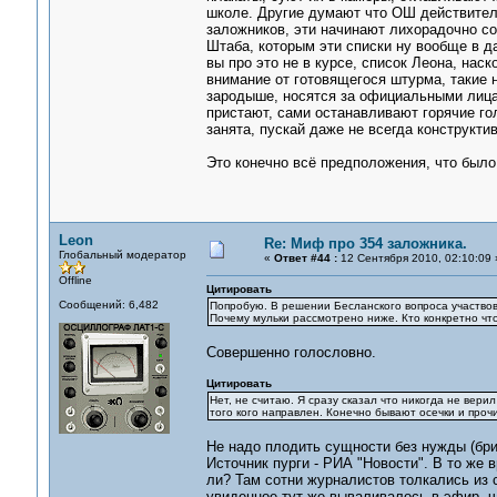
школе. Другие думают что ОШ действител
заложников, эти начинают лихорадочно со
Штаба, которым эти списки ну вообще в да
вы про это не в курсе, список Леона, нас
внимание от готовящегося штурма, такие 
зародыше, носятся за официальными лица
пристают, сами останавливают горячие го
занята, пускай даже не всегда конструкти
Это конечно всё предположения, что было
Leon
Re: Миф про 354 заложника.
Глобальный модератор
«
Ответ #44 :
12 Сентября 2010, 02:10:09 
Offline
Цитировать
Сообщений: 6,482
Попробую. В решении Бесланского вопроса участвов
Почему мульки рассмотрено ниже. Кто конкретно что 
Совершенно голословно.
Цитировать
Нет, не считаю. Я сразу сказал что никогда не вери
того кого направлен. Конечно бывают осечки и проч
Не надо плодить сущности без нужды (бри
Источник пурги - РИА "Новости". В то же 
ли? Там сотни журналистов толкались из 
увиденное тут же вываливалось в эфир, ч