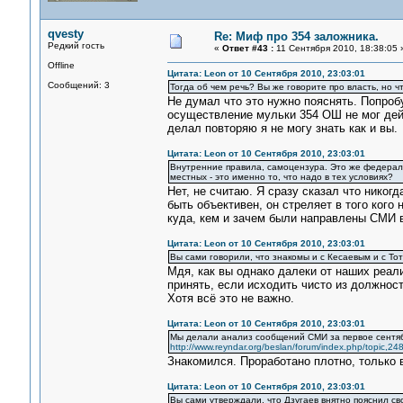
qvesty
Re: Миф про 354 заложника.
Редкий гость
«
Ответ #43 :
11 Сентября 2010, 18:38:05 
Offline
Цитата: Leon от 10 Сентября 2010, 23:03:01
Сообщений: 3
Тогда об чем речь? Вы же говорите про власть, но ч
Не думал что это нужно пояснять. Попроб
осуществление мульки 354 ОШ не мог дей
делал повторяю я не могу знать как и вы.
Цитата: Leon от 10 Сентября 2010, 23:03:01
Внутренние правила, самоцензура. Это же федеральн
местных - это именно то, что надо в тех условиях?
Нет, не считаю. Я сразу сказал что никог
быть объективен, он стреляет в того кого
куда, кем и зачем были направлены СМИ в
Цитата: Leon от 10 Сентября 2010, 23:03:01
Вы сами говорили, что знакомы и с Кесаевым и с Т
Мдя, как вы однако далеки от наших реал
принять, если исходить чисто из должност
Хотя всё это не важно.
Цитата: Leon от 10 Сентября 2010, 23:03:01
Мы делали анализ сообщений СМИ за первое сентябр
http://www.reyndar.org/beslan/forum/index.php/topic,248
Знакомился. Проработано плотно, только 
Цитата: Leon от 10 Сентября 2010, 23:03:01
Вы сами утверждали, что Дзугаев внятно пояснил с