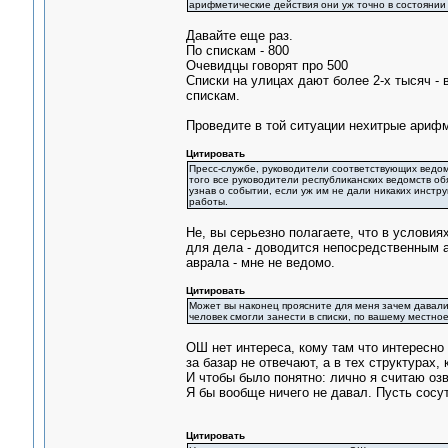
арифметические действия они уж точно в состоянии
Давайте еще раз.
По спискам - 800
Очевидцы говорят про 500
Списки на улицах дают более 2-х тысяч -
спискам.
Проведите в той ситуации нехитрые арифм
Цитировать
Пресс-службе, руководители соответствующих ведо
того все руководители республиканских ведомств об
узнав о событии, если уж им не дали никаких инстр
работы.
Не, вы серьезно полагаете, что в услови
для дела - доводится непосредственным а
аврала - мне не ведомо.
Цитировать
Может вы наконец проясните для меня зачем давали
человек смогли занести в списки, по вашему местно
ОШ нет интереса, кому там что интересно 
за базар не отвечают, а в тех структурах
И чтобы было понятно: лично я считаю оз
Я бы вообще ничего не давал. Пусть сосут
Цитировать