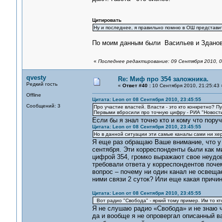
Цитировать
Ну и последнее, я правильно помню в ОШ представи
По моим данным были Васильев и Зданович
«
Последнее редактирование: 09 Сентября 2010, 0
qvesty
Re: Миф про 354 заложника.
Редкий гость
«
Ответ #40 :
10 Сентября 2010, 21:25:43 
Offline
Цитата: Leon от 08 Сентября 2010, 23:45:55
Сообщений: 3
Про участие властей. Власти - это кто конкретно? П
Первыми вбросили про точную цифру - РИА "Новости
Если бы я знал точно кто и кому что поруч
Цитата: Leon от 08 Сентября 2010, 23:45:55
Но в данной ситуации эти самые каналы сами ни хер
Я еще раз обращаю Ваше внимание, что у
сентября. Эти корреспонденты были как м
цифрой 354, громко выражают свое неудов
требовали ответа у корреспондентов поче
вопрос – почему ни один канал не освеща
ними связи 2 суток? Или еще какая причи
Цитата: Leon от 08 Сентября 2010, 23:45:55
Вот радио "Свобода" - яркий тому пример. Им то кто
Я не слушаю радио «Свобода» и не знаю че
да и вообще я не опровергал описанный в