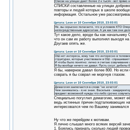
Списки на улицах дают более 2-х тысяч - вот прямо 
СПИСКИ составленные на улицах добровол
повторы и людей которых в школе вообще 
информация. Остальное уже рассматрива
Цитата: Leon от 10 Сентября 2010, 23:03:01
Не, вы серьезно полагаете, что в условиях КТО Опе
непосредственным адресатам. А уж как там они деля
Тут какое дело, вроде бы как начальник
что он сам их работу выполнял выходя на 
Дзугаев опять же.
Цитата: Leon от 10 Сентября 2010, 23:03:01
ОШ нет интереса, кому там что интересно в телевизо
структурах, которые участвовали в ОШ - спрашивают 
И чтобы было понятно: лично я считаю озвучивание
Я бы вообще ничего не давал. Пусть сосут, дебилы б
Я бы, наверное давал более 800. Но если
соврать я бы соврал не моргнув глазом.
Цитата: Leon от 10 Сентября 2010, 23:03:01
Демагогия заключается в слове "не хочется".
Чем занимались - я не знаю. Васильев - замдиректо
предмет возможной нужды что-либо срочно озвучить 
Специально погуглил демагогию, может её 
ведь истинных причин подталкивающих нас 
интересовался чем по Вашему занимался В
Ну что же перейдем к мотивам.
Я лично слышал много всяких версий заче
1. Боялись признать сколько людей прово