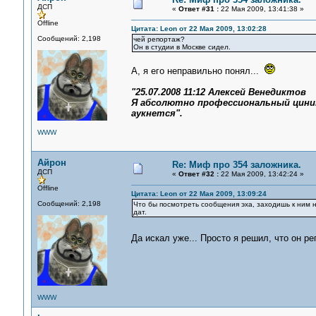
ДСП
«
Ответ #31 :
22 Мая 2009, 13:41:38 »
Offline
Цитата: Leon от 22 Мая 2009, 13:02:28
Сообщений: 2,198
чей репортаж?
Он в студии в Москве сидел.
А, я его неправильно понял...
"25.07.2008 11:12 Алексей Венедиктов
Я абсолютно профессиональный циник.
аукнется".
WWW
Айрон
Re: Миф про 354 заложника.
ДСП
«
Ответ #32 :
22 Мая 2009, 13:42:24 »
Offline
Цитата: Leon от 22 Мая 2009, 13:09:24
Сообщений: 2,198
Что бы посмотреть сообщения эха, заходишь к ним 
дат.
Да искал уже... Просто я решил, что он ре
WWW