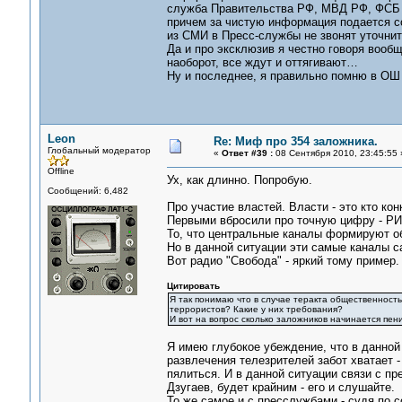
служба Правительства РФ, МВД РФ, ФСБ Р
причем за чистую информация подается с
из СМИ в Пресс-службы не звонят уточнит
Да и про эксклюзив я честно говоря вообщ
наоборот, все ждут и оттягивают…
Ну и последнее, я правильно помню в ОШ
Leon
Re: Миф про 354 заложника.
Глобальный модератор
«
Ответ #39 :
08 Сентября 2010, 23:45:55 
Offline
Ух, как длинно. Попробую.
Сообщений: 6,482
Про участие властей. Власти - это кто ко
Первыми вбросили про точную цифру - РИА
То, что центральные каналы формируют об
Но в данной ситуации эти самые каналы са
Вот радио "Свобода" - яркий тому пример.
Цитировать
Я так понимаю что в случае теракта общественность
террористов? Какие у них требования?
И вот на вопрос сколько заложников начинается пени
Я имею глубокое убеждение, что в данной
развлечения телезрителей забот хватает - 
пялиться. И в данной ситуации связи с п
Дзугаев, будет крайним - его и слушайте.
То же самое и с пресслужбами - судя по 