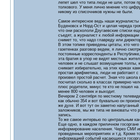
лепет шел что типа люди не шли, потом пр
толкового. У меня лично мнение что цифр
никому из списочников нужны не были.
Самое интересное ведь наши журналисты н
Буденовск и Норд-Ост и целая череда гро
что они раскололи Дзугаевские списки еще
съедят, а журналист к любой информации о
снимет то, что надо главреду или директо
В этом топике приведены цитаты, кто чего 
газетенках разговор ведем, я лично смотр
постоянные корреспонденты в Республике
эта братия в упор не видят местных жите
человек и не слышат возмущение толпы, к
снимает избирательно, на этих криках ка
простая арифметика, люди не работают с 
произвел простой расчет. Зная что школа
посчитал сколько в классах примерно чел
плюс родители, минус те кто не пошел на 
менее 800 человек и выходит.
Вечером 2 сентября по местному телевиде
как обычно 354 и вот буквально он произн
же духе. И вот тут он заметно напуганный
заложников, мы же типа не виноваты что 
запись.
То же самое интервью по центральным ка
Еще одно, в каждом приличном госоргане 
информирование населения. Через СМИ ин
проведенных мероприятиях и т.д. Кроме 
информацией событий касающихся госорган