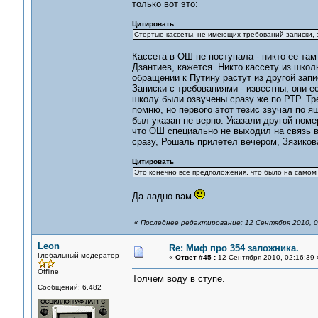
только вот это:
Цитировать
Стертые кассеты, не имеющих требований записки, 
Кассета в ОШ не поступала - никто ее там
Дзантиев, кажется. Никто кассету из школ
обращении к Путину растут из другой зап
Записки с требованиями - известны, они ес
школу были озвучены сразу же по РТР. Тре
помню, но первого этот тезис звучал по я
был указан не верно. Указали другой ном
что ОШ специально не выходил на связь в
сразу, Рошаль прилетел вечером, Зязикова
Цитировать
Это конечно всё предположения, что было на самом 
Да ладно вам
«
Последнее редактирование: 12 Сентября 2010, 0
Leon
Re: Миф про 354 заложника.
Глобальный модератор
«
Ответ #45 :
12 Сентября 2010, 02:16:39 
Offline
Толчем воду в ступе.
Сообщений: 6,482