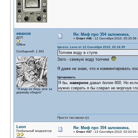
иванов
Re: Миф про 354 заложника.
ДСП
«
Ответ #46 :
12 Сентября 2010, 05:35:58 
Offline
Цитата: Leon от 12 Сентября 2010, 02:16:39
Сообщений: 1,362
Толчем воду в ступе.
Зато - свежую воду толчем
Я даже не знаю, что и комментировать по
Цитировать
Я бы,
наверное
давал более 800. Но если
нужно соврать я бы соврал не моргнув гл
"Я мзду не беру, мне за
державу обидно"
Просто так сказал (с)
Leon
Re: Миф про 354 заложника.
Глобальный модератор
«
Ответ #47 :
13 Сентября 2010, 02:02:03 
Offline