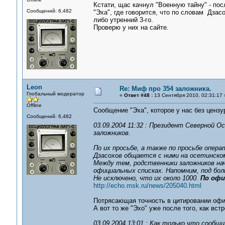
Кстати, щас качнул "Военную тайну" - по
Сообщений: 6,482
"Эха", где говорится, что по словам Дзас
либо утренний 3-го.
Проверю у них на сайте.
Leon
Re: Миф про 354 заложника.
Глобальный модератор
«
Ответ #48 :
13 Сентября 2010, 02:31:17 
Offline
Сообщение "Эха", которое у нас без цензу
Сообщений: 6,482
03.09.2004 11:32 : Президент Северной 
заложников.
По их просьбе, а также по просьбе опер
Дзасохов общается с ними на осетинско
Между тем, родственники заложников на
официальных списках. Напомним, под бо
Не исключено, что их около 1000.
По офи
http://echo.msk.ru/news/205040.html
Потрясающая точность в цитировании офи
А вот то же "Эхо" уже после того, как вст
03.09.2004 13:01 : Как только что сооб