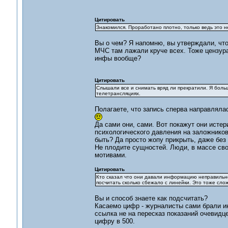
Цитировать
Знакомился. Проработано плотно, только ведь это 
Вы о чем? Я напомню, вы утверждали, чт
МЧС там лажали круче всех. Тоже цензура
инфы вообще?
Цитировать
Слышали все и снимать вряд ли прекратили. Я боль
телетрансляциях.
Полагаете, что запись сперва направлялас
Да сами они, сами. Вот покажут они истер
психологического давления на заложнико
быть? Да просто жопу прикрыть, даже без
Не плодите сущностей. Люди, в массе сво
мотивами.
Цитировать
Кто сказал что они давали информацию неправильно
посчитать сколько сбежало с линейки. Это тоже слож
Вы и способ знаете как подсчитать?
Касаемо цифр - журналисты сами брали ин
ссылка не на пересказ показаний очевидц
цифру в 500.