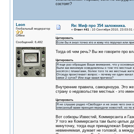
состоят?
Leon
Re: Миф про 354 заложника.
Глобальный модератор
«
Ответ #41 :
10 Сентября 2010, 23:03:01 
Offline
Цитировать
Сообщений: 6,482
Если бы я знал точно кто и кому что поручал или при
Тогда об чем речь? Вы же говорите про вла
Цитировать
Я еще раз обращаю Ваше внимание, что у основных
были как минимум осведомлены о том что местные ж
носятся с плакатами, более того те же местные жит
Отсюда проистекает вопрос – почему ни один кана
связи 2 суток? Или еще какая причина?
Внутренние правила, самоцензура. Это же
страну о недовольстве местных - это имен
Цитировать
Я не слушаю радио «Свобода» и не знаю чего они ос
описанный вами принцип передачи новостей, но по 
Вот собкоры Известий, Коммерсанта и Га
У того же Коммерсанта там было целых дв
минуточку, тогда еще принадлежал Березо
невменяемая, думает не головой, а между