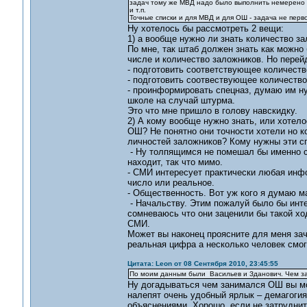
задач тому же МВД надо было выполнить немерено -
и т.п.
Точные списки и для МВД и для ОШ - задача не перво
Ну хотелось бы рассмотреть 2 вещи:
1) а вообще нужно ли знать количество з
По мне, так штаб должен знать как можно
числе и количество заложников. Но перей
- подготовить соответствующее количест
- подготовить соотвествующее количество
- проинформировать спецназ, думаю им н
школе на случай штурма.
Это что мне пришло в голову навскидку.
2) А кому вообще нужно знать, или хотел
ОШ? Не понятно они точности хотели но ко
личностей заложников? Кому нужны эти с
- Ну толпящимся не помешал бы именно сп
находит, так что мимо.
- СМИ интересует практически любая инфо
число или реальное.
- Общественность. Вот уж кого я думаю 
- Начальству. Этим пожалуй было бы инт
сомневаюсь что они заценили бы такой х
СМИ.
Может вы наконец проясните для меня зач
реальная цифра а несколько человек смог
Цитата: Leon от 08 Сентября 2010, 23:45:55
По моим данным были Васильев и Зданович. Чем зани
Ну догадываться чем занимался ОШ вы мо
налепят очень удобный ярлык – демагогия
объяснениями. Хорошо, если не затруднит