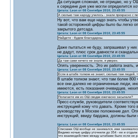
Да ситуация сложная, не отрицаю, но у О
к середине дня уже могли определится хо
Цитата: Leon от 08 Сентября 2010, 23:45:55
А сколько там народу училось - знали прекрасно с пе
Ну вот, что вам еще надо знать чтобы ут
такой осторожной цифры было бы легко оп
закрытого детсада.
Цитата: Leon от 08 Сентября 2010, 23:45:55
Найдете - будем благодарны.
Даже пытаться не буду, запрашивал у них 
не дадут, плюс срок давности и скандаль
Цитата: Leon от 08 Сентября 2010, 23:45:55
Да там сами ничего не знали, я уверен.
Опять уверенность. Это их работа знать, и
Цитата: Leon от 08 Сентября 2010, 23:45:55
Если в штабе толком не знают, сколько там людей, т
В штабе толком знают, что там более 800 
все они далеко не ограниченные люди, ин
имеются, есть показания очевидцев, нехи
Цитата: Leon от 08 Сентября 2010, 23:45:55
Полагаете им из ОШ сводки ежечасно засылали?
Пресс-службе, руководители соответств
инструкцией кому что давать. Кроме того
руководству в Москве положение дел. Опя
инструкций, ввиду бардака, должны были 
Цитата: Leon от 08 Сентября 2010, 23:45:55
Списками ОШ вообще не занимался, ими занималось 
Видимо ночью цифру уточнили до 354 - ее и отдали Д
что взаимодействие между штабами было если не рав