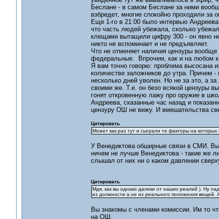
Беслане - в самом Беслане за ними вообще
взбредет, многие спокойно проходили за о
Еще 1-го в 21:00 было интервью Андреева,
что часть людей убежала, сколько убежало
клещами вытащили цифру 300 - он явно не 
никто не вспоминает и не предъявляет.
Что не отменяет наличия цензуры вообще 
федеральные. Впрочем, как и на любом к
Я вам точно говорю: проблема высосана и
количестве заложников до утра. Причем - 
несколько дней уволен. Но не за это, а з
своими же. Т.е. он безо всякой цензуры в
гонят откровенную лажу про оружие в шко
Андреева, сказанные час назад и показанн
цензуру ОШ не вижу. И вмешательства све
Цитировать
Может как раз тут и сыграли те факторы на которых 
У Венедиктова обширные связи в СМИ. Вы
ничем не лучше Венедиктова - такие же л
слышал от них ни о каком давлении сверху
Цитировать
Мдя, как вы однако далеки от наших реалий ). Ну ла
из должности а не из реального положения вещей. А 
Вы знакомы с членами комиссии. Им то чт
на ОШ.