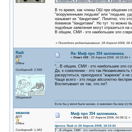
- оскорблять и унижать террористов, в руках которы
В то время, как члены ОШ при общении со
"вооруженными людьми" или "людьми, уде
называет их "бандитами". Понятно, что эт
боевиков "бандитами". Но тут то можно бы
подобные заявления могут отразиться на 
В общем, СМИ - это наибольшее зло совр
«
Последнее редактирование: 28 Апреля 2008, 06:
Radi
Re: Миф про 354 заложника.
ДСП
«
Ответ #20 :
26 Апреля 2008, 18:15:34 »
Offline
"...В общем, СМИ - это наибольшее зло со
Сообщений: 2,568
Да, к сожелению - это так.Независимост
раскрутиться, преподнося "жареное" и не 
Чаще всего - это люди абсолютно бесприн
Воспитывают их так, что ли?
Общаемся!
Если бы у меня были казаки, я завоевал бы мир (с) Н
иванов
Миф про 354 заложника.
ДСП
«
Ответ #21 :
27 Апреля 2008, 04:09:11 »
Offline
Цитата: Radi от 26 Апреля 2008, 18:15:34
Сообщений: 1,362
"...В общем, СМИ - это наибольшее зло современного