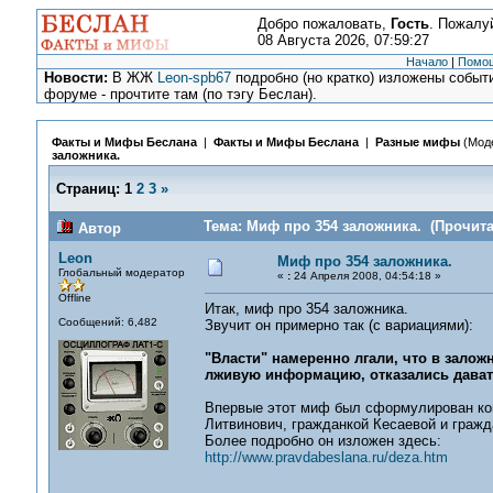
Добро пожаловать,
Гость
. Пожалу
08 Августа 2026, 07:59:27
Начало
|
Помо
Новости:
В ЖЖ
Leon-spb67
подробно (но кратко) изложены событи
форуме - прочтите там (по тэгу Беслан).
Факты и Мифы Беслана
|
Факты и Мифы Беслана
|
Разные мифы
(Мод
заложника.
Страниц:
1
2
3
»
Тема: Миф про 354 заложника. (Прочита
Автор
Leon
Миф про 354 заложника.
Глобальный модератор
«
:
24 Апреля 2008, 04:54:18 »
Offline
Итак, миф про 354 заложника.
Сообщений: 6,482
Звучит он примерно так (с вариациями):
"Власти" намеренно лгали, что в залож
лживую информацию, отказались дават
Впервые этот миф был сформулирован ком
Литвинович, гражданкой Кесаевой и гражд
Более подробно он изложен здесь:
http://www.pravdabeslana.ru/deza.htm