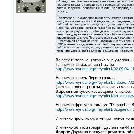
- Следующее. Кассета представленная и письмо. «п
теракту в Беслане направляем в верховный суд коп
снятые корреспондентами ГТРК Алания в период с 1 
кассету.
...
Лев Дзугаев – руководитель аналитического центра
находится в заложниках. Я хочу еще раз подчеркнут
той работы, которая проводилась, уточнялись списки
необходимое количество питьевой воды, продуктов п
месте развернуты все необходимые в таких случаях
теми, кто удерживает заложников особое внимание 
удовлетворительное. Повторяю еще раз, к сожалени
….поступили несколько сотен звонков. И в этих зво
СМИ проявлять сдержанность, поскольку вы понимает
сейчас ведется с теми, кто удерживает заложников…
теми, кто удерживает заложников….мы не можем по
Во всех интервью, которые мне удалось на
Например запись эфира Вестей:
http://www.reyndar.org/~reyndar1/02-09-04_11
Например запись Первго канала:
http://www.reyndar.org/~reyndar1/video/ort/0
(заставка очень громкая, а запись очень 
Вырезанный кусок, касающийся списков:
http://www.reyndar.org/~reyndar1/ort_dzugae
Например фрагмент фильма "Dispatches B
http://www.reyndar.org/~reyndar1/dzugaev.m
И именно про списки, а не про точное кол
И именно об этом говорит Дзугаев на 44 
Допрос Дзугаева следует прочитать обя