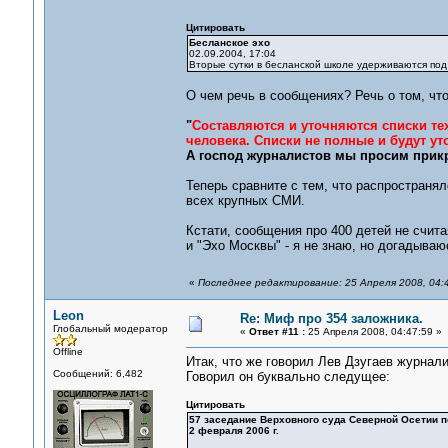
Цитировать
Бесланское эхо
02.09.2004, 17:04
Вторые сутки в бесланской школе удерживаются под 
О чем речь в сообщениях? Речь о том, чт
"
Составляются и уточняются списки тех
человека. Списки не полные и будут уто
А господ журналистов мы просим прикр
Теперь сравните с тем, что распространя
всех крупных СМИ.
Кстати, сообщения про 400 детей не счит
и "Эхо Москвы" - я не знаю, но догадываю
«
Последнее редактирование: 25 Апреля 2008, 04:
Leon
Re: Миф про 354 заложника.
Глобальный модератор
«
Ответ #11 :
25 Апреля 2008, 04:47:59 »
Offline
Итак, что же говорил Лев Дзугаев журнал
Сообщений: 6,482
Говорил он буквально следущее:
Цитировать
57 заседание Верховного суда Северной Осетии п
2 февраля 2006 г.