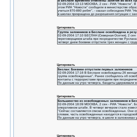
В Беслане временно отменены занятия во всех с
02-09-2004 13:13 МОСКВА, 2 сен - РИА "Новости". 
этом РИА "Новости" сообщили в министерстве образ
учиться 870-880 ребят", - сказал собеседник РИА "Н
в школах прекращена до разрешения ситуации с зах
Цитировать
Группа заложников в Беслане освобождена в рез
02-09-2004 17:10 БЕСЛАН (Северная Осетия), 2 сен 
переговорщиков штаба при посредничестве Руслана
четверг днем боевики отпустили трех женщин с гру
Цитировать
Беслан: Боевики отпустили первых заложников
02-09-2004 17:16 В Беслане освобождены 26 женщин
группа освобожденных". Ранее сообщалось об осво
контакты с террористами проходили при посредниче
По данным на утро четверга, бандиты удерживали в
Цитировать
Большинство из освобожденных заложников в Бес
02-09-2004 18:09 МОСКВА, 2 сен - РИА "Новости". 
оперативном штабе. В четверг вечером стало извес
"Сейчас составляются списки освобожденных. Они об
словам, часть освобожденных находится в городской
По данным на утро четверга, в школе в заложниках
Цитировать