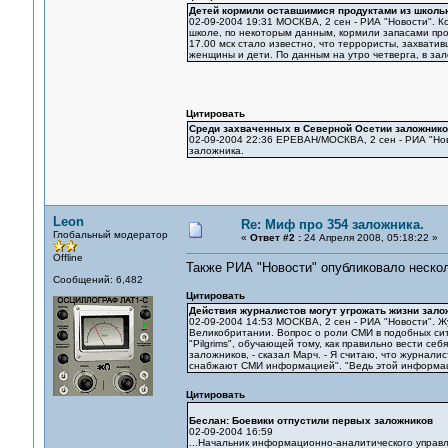
Детей кормили оставшимися продуктами из школь
02-09-2004 19:31 МОСКВА, 2 сен - РИА "Новости". 
школе, по некоторым данным, кормили запасами прод
17.00 мск стало известно, что террористы, захвати
женщины и дети. По данным на утро четверга, в за
Цитировать
Среди захваченных в Северной Осетии заложнико
02-09-2004 22:36 ЕРЕВАН/МОСКВА, 2 сен - РИА "Нов
заложника.
Leon
Re: Миф про 354 заложника.
Глобальный модератор
«
Ответ #2 :
24 Апреля 2008, 05:18:22 »
Offline
Также РИА "Новости" опубликовало нескол
Сообщений: 6,482
Цитировать
Действия журналистов могут угрожать жизни зало
02-09-2004 14:53 МОСКВА, 2 сен - РИА "Новости". 
Великобритании. Вопрос о роли СМИ в подобных сит
"Pilgrims", обучающей тому, как правильно вести се
заложников, - сказал Марч. - Я считаю, что журнали
снабжают СМИ информацией". "Ведь этой информацие
Цитировать
Беслан: Боевики отпустили первых заложников
02-09-2004 16:59
...Начальник информационно-аналитического управл