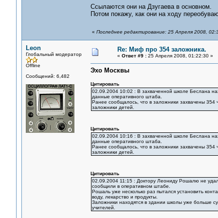
Ссылаются они на Дзугаева в основном.
Потом покажу, как они на ходу переобуваю
«
Последнее редактирование: 25 Апреля 2008, 02:
Leon
Re: Миф про 354 заложника.
Глобальный модератор
«
Ответ #9 :
25 Апреля 2008, 01:22:30 »
Offline
Эхо Москвы
Сообщений: 6,482
Цитировать
02.09.2004 10:02 : В захваченной школе Беслана н
данные оперативного штаба.
Ранее сообщалось, что в заложники захвачены 354 
заложники детей.
Цитировать
02.09.2004 10:16 : В захваченной школе Беслана н
данные оперативного штаба.
Ранее сообщалось, что в заложники захвачены 354 
заложники детей.
Цитировать
02.09.2004 11:15 : Доктору Леониду Рошалю не уда
сообщили в оперативном штабе.
Рошаль уже несколько раз пытался установить конта
воду, лекарство и продукты.
Заложники находятся в здании школы уже больше сут
учителей.