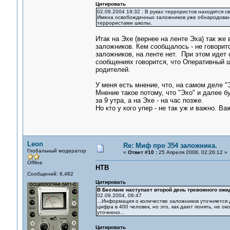
Цитировать
02.09.2004 19:32 : В руках террористов находятся с
Имена освобожденных заложников уже обнародованы
террористами школы.
Итак на Эхе (вернее на ленте Эха) так же
заложников. Кем сообщалось - не говорит
заложников, на ленте нет. При этом идет
сообщениях говорится, что Оперативный шт
родителей.
У меня есть мнение, что, на самом деле 
Мнение такое потому, что "Эхо" и далее 
за 9 утра, а на Эхе - на час позже.
Но кто у кого упер - не так уж и важно. В
Leon
Re: Миф про 354 заложника.
Глобальный модератор
«
Ответ #10 :
25 Апреля 2008, 02:26:12 »
Offline
НТВ
Сообщений: 6,482
Цитировать
В Беслане наступает второй день тревожного ожи
02.09.2004, 06:47
...Информация о количестве заложников уточняется д
цифра в 400 человек, но это, как дают понять, не 
уточнено...
Цитировать