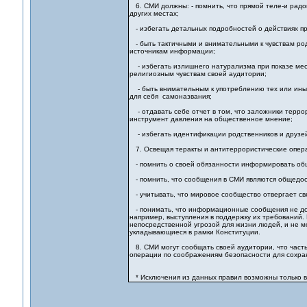
6. СМИ должны: - помнить, что прямой теле-и рад
других местах;
- избегать детальных подробностей о действиях п
- быть тактичными и внимательными к чувствам родн
источникам информации;
- избегать излишнего натурализма при показе мест
религиозным чувствам своей аудитории;
- быть внимательным к употреблению тех или иных
для себя самоназвания;
- отдавать себе отчет в том, что заложники терр
инструмент давления на общественное мнение;
- избегать идентификации родственников и друзей 
7. Освещая теракты и антитеррористические опера
- помнить о своей обязанности информировать общес
- помнить, что сообщения в СМИ являются общедост
- учитывать, что мировое сообщество отвергает св
- понимать, что информационные сообщения не дол
например, выступления в поддержку их требований.
непосредственной угрозой для жизни людей, и не м
укладывающиеся в рамки Конституции.
8. СМИ могут сообщать своей аудитории, что част
операции по соображениям безопасности для сохра
* Исключения из данных правил возможны только в