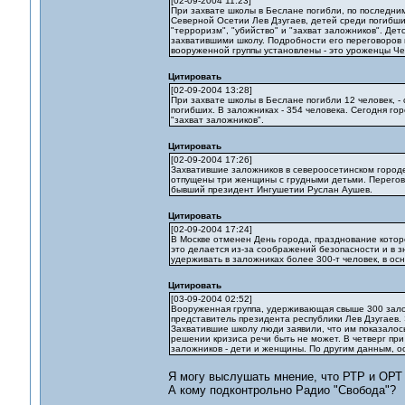
[02-09-2004 11:23]
При захвате школы в Беслане погибли, по последним
Северной Осетии Лев Дзугаев, детей среди погибши
"терроризм", "убийство" и "захват заложников". Де
захватившими школу. Подробности его переговоров 
вооруженной группы установлены - это уроженцы Че
Цитировать
[02-09-2004 13:28]
При захвате школы в Беслане погибли 12 человек, 
погибших. В заложниках - 354 человека. Сегодня го
"захват заложников".
Цитировать
[02-09-2004 17:26]
Захватившие заложников в североосетинском город
отпущены три женщины с грудными детьми. Перегово
бывший президент Ингушетии Руслан Аушев.
Цитировать
[02-09-2004 17:24]
В Москве отменен День города, празднование кото
это делается из-за соображений безопасности и в
удерживать в заложниках более 300-т человек, в ос
Цитировать
[03-09-2004 02:52]
Вооруженная группа, удерживающая свыше 300 зало
представитель президента республики Лев Дзугаев.
Захватившие школу люди заявили, что им показалось
решении кризиса речи быть не может. В четверг п
заложников - дети и женщины. По другим данным, ос
Я могу выслушать мнение, что РТР и ОРТ
А кому подконтрольно Радио "Свобода"?