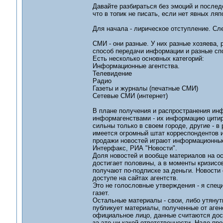
Давайте разбираться без эмоций и последо
что в топик не писать, если нет явных ляп
Для начала - лирическое отступление. Сл
СМИ - они разные. У них разные хозяева,
способ передачи информации и разные сп
Есть несколько основных категорий:
Информационные агентства.
Телевидение
Радио
Газеты и журналы (печатные СМИ)
Сетевые СМИ (интернет)
В плане получения и распространения ин
информагенствами - их информацию цитир
сильны только в своем городе, другие - в 
имеется огромный штат корреспондентов и
продажи новостей играют информационные
Интерфакс, РИА "Новости".
Доля новостей и вообще материалов на о
достигает половины, а в моменты кризисо
получают по-подписке за деньги. Новости
доступе на сайтах агентств.
Это не голословные утверждения - я спе
газет.
Остальные материалы - свои, либо утяну
публикует материалы, полученные от аген
официальное лицо, данные считаются дост
за это ни какой ответственности. Надо пр