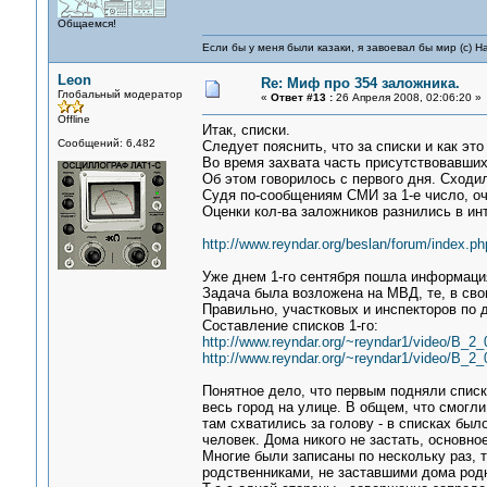
Общаемся!
Если бы у меня были казаки, я завоевал бы мир (с) Н
Leon
Re: Миф про 354 заложника.
Глобальный модератор
«
Ответ #13 :
26 Апреля 2008, 02:06:20 »
Offline
Итак, списки.
Сообщений: 6,482
Следует пояснить, что за списки и как эт
Во время захвата часть присутствовавших
Об этом говорилось с первого дня. Сходили
Судя по-сообщениям СМИ за 1-е число, оч
Оценки кол-ва заложников разнились в ин
http://www.reyndar.org/beslan/forum/index.ph
Уже днем 1-го сентября пошла информация
Задача была возложена на МВД, те, в сво
Правильно, участковых и инспекторов по 
Составление списков 1-го:
http://www.reyndar.org/~reyndar1/video/B_2
http://www.reyndar.org/~reyndar1/video/B_2
Понятное дело, что первым подняли списки
весь город на улице. В общем, что смогл
там схватились за голову - в списках был
человек. Дома никого не застать, основно
Многие были записаны по нескольку раз, 
родственниками, не заставшими дома род