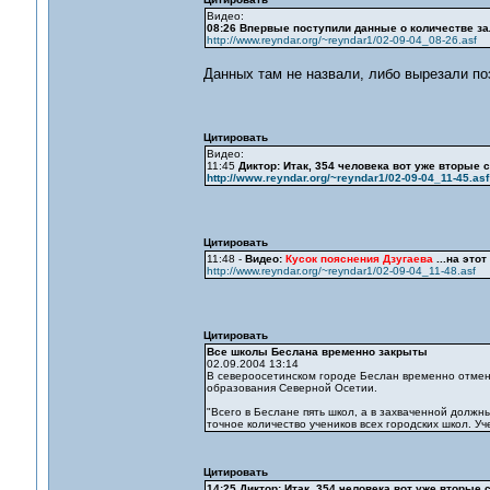
Видео:
08:26 Впервые поступили данные о количестве за
http://www.reyndar.org/~reyndar1/02-09-04_08-26.asf
Данных там не назвали, либо вырезали по
Цитировать
Видео:
11:45
Диктор: Итак, 354 человека вот уже вторые 
http://www.reyndar.org/~reyndar1/02-09-04_11-45.asf
Цитировать
11:48 -
Видео:
Кусок пояснения Дзугаева
...на этот
http://www.reyndar.org/~reyndar1/02-09-04_11-48.asf
Цитировать
Все школы Беслана временно закрыты
02.09.2004 13:14
В североосетинском городе Беслан временно отмене
образования Северной Осетии.
"Всего в Беслане пять школ, а в захваченной должны
точное количество учеников всех городских школ. У
Цитировать
14:25 Диктор: Итак, 354 человека вот уже вторые 