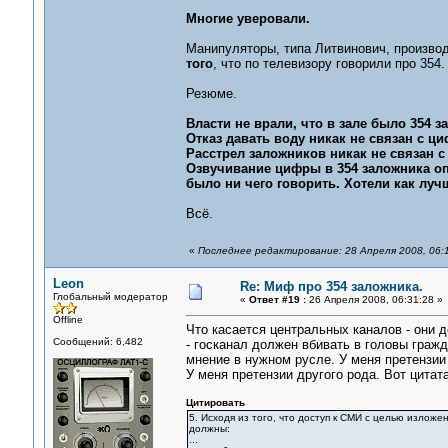
Многие уверовали.
Манипуляторы, типа Литвинович, производ
того
, что по телевизору говорили про 354.
Резюме.
Власти не врали, что в зале было 354 
Отказ давать воду никак не связан с циф
Расстрел заложников никак не связан с
Озвучивание цифры в 354 заложника оп
было ни чего говорить. Хотели как луч
Всё.
«
Последнее редактирование: 28 Апреля 2008, 06:
Leon
Re: Миф про 354 заложника.
Глобальный модератор
«
Ответ #19 :
26 Апреля 2008, 06:31:28 »
Offline
Что касается центральных каналов - они 
Сообщений: 6,482
- госканал должен вбивать в головы гра
мнение в нужном русле. У меня претензии
У меня претензии другого рода. Вот цитат
Цитировать
5. Исходя из того, что доступ к СМИ с целью излож
должны:
...