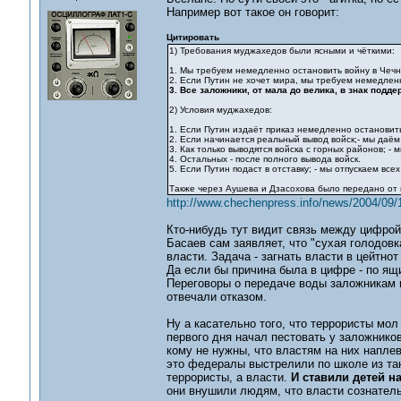
Например вот такое он говорит:
Цитировать
1) Требования муджахедов были ясными и чёткими:
1. Мы требуем немедленно остановить войну в Чечне
2. Если Путин не хочет мира, мы требуем немедлен
3. Все заложники, от мала до велика, в знак под
2) Условия муджахедов:
1. Если Путин издаёт приказ немедленно остановить 
2. Если начинается реальный вывод войск;- мы даём
3. Как только выводятся войска с горных районов; - 
4. Остальных - после полного вывода войск.
5. Если Путин подаст в отставку; - мы отпускаем вс
Также через Аушева и Дзасохова было передано от 
http://www.chechenpress.info/news/2004/09/
Кто-нибудь тут видит связь между цифрой
Басаев сам заявляет, что "сухая голодовк
власти. Задача - загнать власти в цейтнот
Да если бы причина была в цифре - по я
Переговоры о передаче воды заложникам в
отвечали отказом.
Ну а касательно того, что террористы мол
первого дня начал пестовать у заложнико
кому не нужны, что властям на них наплев
это федералы выстрелили по школе из тан
террористы, а власти.
И ставили детей на
они внушили людям, что власти сознатель