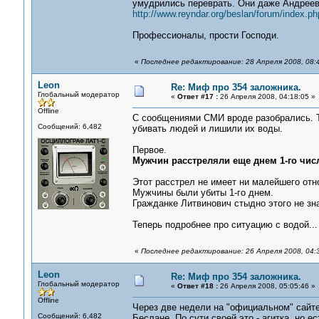
умудрились переврать. Они даже Андреев
http://www.reyndar.org/beslan/forum/index.ph
Профессионалы, прости Господи.
«
Последнее редактирование: 28 Апреля 2008, 08:
Leon
Re: Миф про 354 заложника.
Глобальный модератор
«
Ответ #17 :
26 Апреля 2008, 04:18:05 »
Offline
С сообщениями СМИ вроде разобрались. Те
Сообщений: 6,482
убивать людей и лишили их воды.
Первое.
Мужчин расстреляли еще днем 1-го числ
Этот расстрел не имеет ни малейшего отн
Мужчины были убиты 1-го днем.
Гражданке Литвинович стыдно этого не зна
Теперь подробнее про ситуацию с водой...
«
Последнее редактирование: 26 Апреля 2008, 04:
Leon
Re: Миф про 354 заложника.
Глобальный модератор
«
Ответ #18 :
26 Апреля 2008, 05:05:46 »
Offline
Через две недели на "официальном" сайте
Сообщений: 6,482
Беслане. По сути своей это - агитка, но е