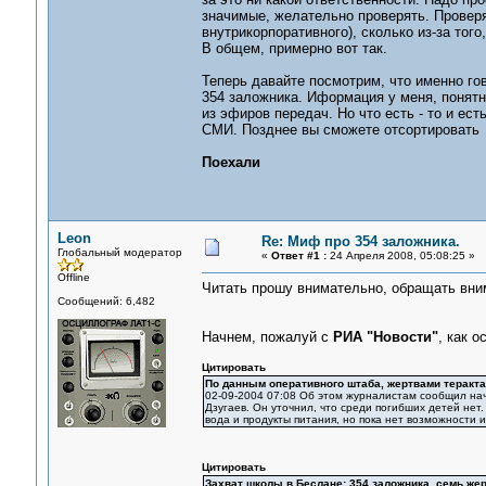
значимые, желательно проверять. Проверят
внутрикорпоративного), сколько из-за тог
В общем, примерно вот так.
Теперь давайте посмотрим, что именно го
354 заложника. Иформация у меня, понятно
из эфиров передач. Но что есть - то и ест
СМИ. Позднее вы сможете отсортировать 
Поехали
Leon
Re: Миф про 354 заложника.
Глобальный модератор
«
Ответ #1 :
24 Апреля 2008, 05:08:25 »
Offline
Читать прошу внимательно, обращать вни
Сообщений: 6,482
Начнем, пожалуй с
РИА "Новости"
, как 
Цитировать
По данным оперативного штаба, жертвами теракта
02-09-2004 07:08 Об этом журналистам сообщил на
Дзугаев. Он уточнил, что среди погибших детей нет
вода и продукты питания, но пока нет возможности их
Цитировать
Захват школы в Беслане: 354 заложника, семь же