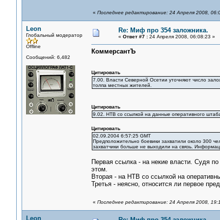
«
Последнее редактирование: 24 Апреля 2008, 06:
Leon
Re: Миф про 354 заложника.
Глобальный модератор
«
Ответ #7 :
24 Апреля 2008, 06:08:23 »
Offline
КоммерсантЪ
Сообщений: 6,482
Цитировать
7.00. Власти Северной Осетии уточняют число залож
толпа местных жителей.
Цитировать
9.02. НТВ со ссылкой на данные оперативного штаба
Цитировать
02.09.2004 6:57:25 GMT
Предположительно боевики захватили около 300 чел
захватчики больше не выходили на связь. Информаци
Первая ссылка - на некие власти. Судя по
этом.
Вторая - на НТВ со ссылкой на оперативн
Третья - неясно, относится ли первое пред
«
Последнее редактирование: 24 Апреля 2008, 19:
Leon
Re: Миф про 354 заложника.