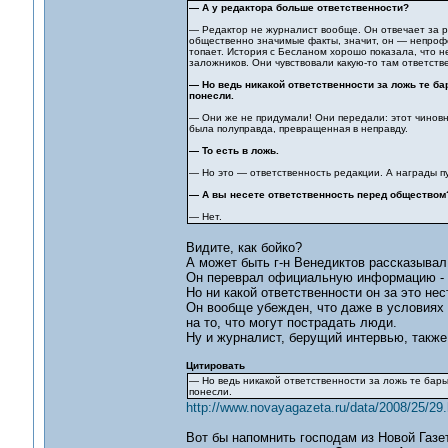
— А у редактора больше ответственности?
— Редактор не журналист вообще. Он отвечает за р
общественно значимые факты, значит, он — непроф
топает. История с Бесланом хорошо показала, что н
заложников. Они чувствовали какую-то там ответств
— Но ведь никакой ответственности за ложь те б
понесли.
— Они же не придумали! Они передали: этот чиновни
была полуправда, превращенная в неправду.
— То есть в ложь.
— Но это — ответственность редакции. А награды пу
— А вы несете ответственность перед обществом
— Нет.
Видите, как бойко?
А может быть г-н Венедиктов рассказывал 
Он переврал официальную информацию - э
Но ни какой ответственности он за это нес
Он вообще убежден, что даже в условиях 
на то, что могут пострадать люди.
Ну и журналист, берущий интервью, также
Цитировать
— Но ведь никакой ответственности за ложь те бар
понесли.
http://www.novayagazeta.ru/data/2008/25/29.
Вот бы напомнить господам из Новой Газет