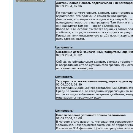
Доктор Леонид Рошаль подключился к переговора
02.09.2004, 07:36
По последним, уточненным, данным, зарегистриров
вероятности, это далеко не самая точная цифра.
Дело в том, что вчера на праздник в эту самую бол
пришедших посмотреть на праздник. Там были и в то
они находятся там же — среди заложников.
Школа № 1 в Беслане считается одной из самых боль
сообщить, что среди заложников находятся их родст
Представители оперативного штаба просят журналис
быть сдержанными.
Цитировать
Состояние детей, захваченных бандитами, оценив
02.09.2004, 08:32
Сейчас, по официальным данным, в руках у террори
В оперативном штабе журналистов просили при осв
истинное положение дел.
Цитировать
Террористам, захватившим школу, гарантируют пу
02.09.2004, 08:39
По последним данным, предоставленным администрац
Среди заложников, по сведениям корреспондента те
школе находятся больные сахарным диабетом, котор
медикаменты, продукты и воду.
Цитировать
Власти Беслана уточняют список заложников
02.09.2004, 14:08
В четверг стало известно, что властями североосе
заложников, находящихся в захваченной террорист
В списке — 354 фамилии. При этом представители в