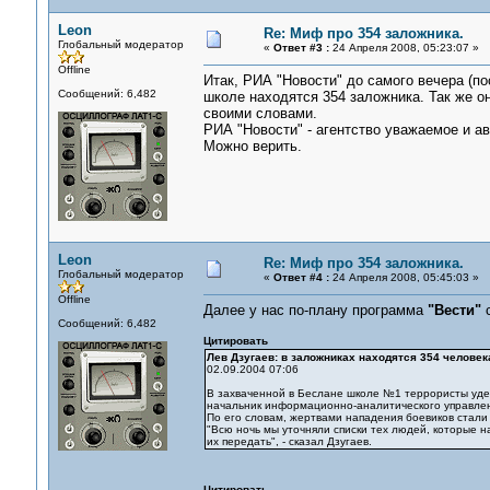
Leon
Re: Миф про 354 заложника.
Глобальный модератор
«
Ответ #3 :
24 Апреля 2008, 05:23:07 »
Offline
Итак, РИА "Новости" до самого вечера (по
Сообщений: 6,482
школе находятся 354 заложника. Так же о
своими словами.
РИА "Новости" - агентство уважаемое и а
Можно верить.
Leon
Re: Миф про 354 заложника.
Глобальный модератор
«
Ответ #4 :
24 Апреля 2008, 05:45:03 »
Offline
Далее у нас по-плану программа
"Вести"
с
Сообщений: 6,482
Цитировать
Лев Дзугаев: в заложниках находятся 354 человек
02.09.2004 07:06
В захваченной в Беслане школе №1 террористы уде
начальник информационно-аналитического управлен
По его словам, жертвами нападения боевиков стали 
"Всю ночь мы уточняли списки тех людей, которые н
их передать", - сказал Дзугаев.
Цитировать