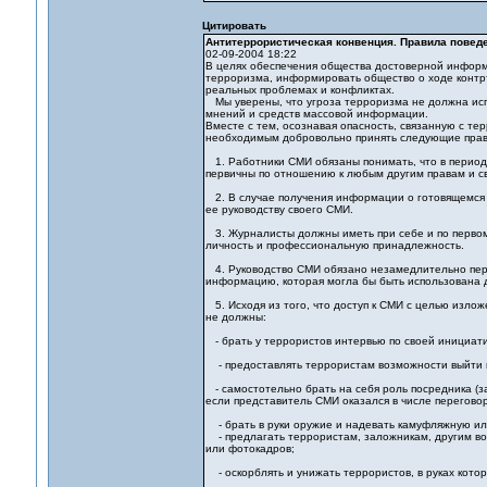
Цитировать
Антитеррористическая конвенция. Правила поведе
02-09-2004 18:22
В целях обеспечения общества достоверной инфор
терроризма, информировать общество о ходе контр
реальных проблемах и конфликтах.
Мы уверены, что угроза терроризма не должна испо
мнений и средств массовой информации.
Вместе с тем, осознавая опасность, связанную с те
необходимым добровольно принять следующие прави
1. Работники СМИ обязаны понимать, что в период 
первичны по отношению к любым другим правам и с
2. В случае получения информации о готовящемся 
ее руководству своего СМИ.
3. Журналисты должны иметь при себе и по первом
личность и профессиональную принадлежность.
4. Руководство СМИ обязано незамедлительно пер
информацию, которая могла бы быть использована 
5. Исходя из того, что доступ к СМИ с целью излож
не должны:
- брать у террористов интервью по своей инициати
- предоставлять террористам возможности выйти в
- самостотельно брать на себя роль посредника (з
если представитель СМИ оказался в числе перегово
- брать в руки оружие и надевать камуфляжную или
- предлагать террористам, заложникам, другим вов
или фотокадров;
- оскорблять и унижать террористов, в руках кото