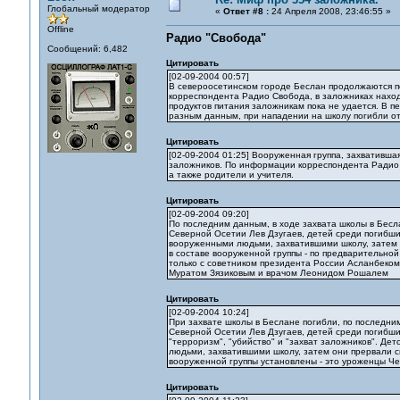
Глобальный модератор
«
Ответ #8 :
24 Апреля 2008, 23:46:55 »
Offline
Радио "Свобода"
Сообщений: 6,482
Цитировать
[02-09-2004 00:57]
В североосетинском городе Беслан продолжаются пе
корреспондента Радио Свобода, в заложниках находя
продуктов питания заложникам пока не удается. В п
разным данным, при нападении на школу погибли от 
Цитировать
[02-09-2004 01:25] Вооруженная группа, захвативша
заложников. По информации корреспондента Радио С
а также родители и учителя.
Цитировать
[02-09-2004 09:20]
По последним данным, в ходе захвата школы в Бесла
Северной Осетии Лев Дзугаев, детей среди погибши
вооруженными людьми, захватившими школу, затем 
в составе вооруженной группы - по предварительной
только с советником президента России Асланбеко
Муратом Зязиковым и врачом Леонидом Рошалем
Цитировать
[02-09-2004 10:24]
При захвате школы в Беслане погибли, по последним
Северной Осетии Лев Дзугаев, детей среди погибши
"терроризм", "убийство" и "захват заложников". Де
людьми, захватившими школу, затем они прервали с
вооруженной группы установлены - это уроженцы Че
Цитировать