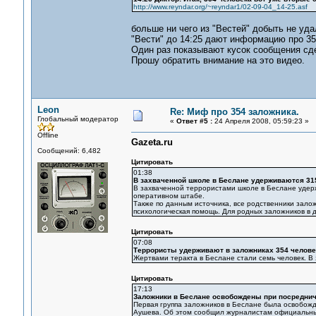
http://www.reyndar.org/~reyndar1/02-09-04_14-25.asf
больше ни чего из "Вестей" добыть не уда
"Вести" до 14:25 дают информацию про 35
Один раз показывают кусок сообщения сдел
Прошу обратить внимание на это видео.
Leon
Re: Миф про 354 заложника.
Глобальный модератор
«
Ответ #5 :
24 Апреля 2008, 05:59:23 »
Offline
Gazeta.ru
Сообщений: 6,482
Цитировать
01:38
В захваченной школе в Беслане удерживаются 31
В захваченной террористами школе в Беслане удерж
оперативном штабе.
Также по данным источника, все родственники залож
психологическая помощь. Для родных заложников в дв
Цитировать
07:08
Террористы удерживают в заложниках 354 челове
Жертвами теракта в Беслане стали семь человек. В 
Цитировать
17:13
Заложники в Беслане освобождены при посредни
Первая группа заложников в Беслане была освобожд
Аушева. Об этом сообщил журналистам официальный