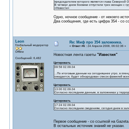
председателем которого является глава Северной О
В четверг днем боевики отпустили трех женщин с г
«Новости»
Одно, ночное сообщение - от некоего исто
Два сообщения, где есть цифра 354 - со 
Leon
Re: Миф про 354 заложника.
Глобальный модератор
«
Ответ #6 :
24 Апреля 2008, 06:02:36 »
Offline
Новостная лента газеты
"Известия"
Сообщений: 6,482
Цитировать
09:58 02.09.04
...По итоговым данным на сегодняшнее утро, в плену
ожидается, будет обнародован список фамилий всех 
Цитировать
13:00 02.09.04
Согласно последним данным, в заложниках у террор
Цитировать
17:24 02.09.04
Согласно последним сведениям, сегодня днем в зал
Первое сообщение - со ссылкой на Gazeta.
В остальных источник знаний не указан.