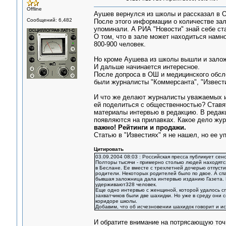
Offline
Аушев вернулся из школы и рассказал в ОШ
Сообщений: 6,482
После этого информации о количестве зал
упоминали. А РИА "Новости" знай себе ста
О том, что в зале может находиться намн
800-900 человек.
Но кроме Аушева из школы вышли и залож
И дальше начинается интересное.
После допроса в ОШ и медицинского обсле
были журналисты "Коммерсанта", "Извести
И что же делают журналисты уважаемых 
ей поделиться с общественностью? Ставят
материалы интервью в редакцию. В редакц
появляются на прилавках. Какое дело жу
важно! Рейтинги и продажи.
Статью в "Известиях" я не нашел, но ее у
Цитировать
03.09.2004 08:03 : Российская пресса публикует с
Полторы тысячи - примерно столько людей находятс
в Беслане. Ее вместе с трехлетней дочерью отпусти
родители. Некоторых родителей было по двое. А спа
бывшая заложница дала интервью изданию Газета. 
удерживают328 человек.
Еще одно интервью с женщиной, которой удалось сп
захватчиков были две шахидки. Но уже в среду они
коридоре школы.
Добавим, что об исчезновении шахидок говорит и ис
И обратите внимание на потрясающую точ