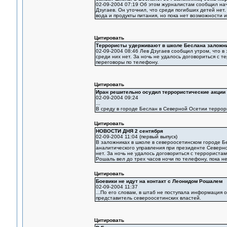
02-09-2004 07:19 Об этом журналистам сообщил на
Дзугаев. Он уточнил, что среди погибших детей нет
вода и продукты питания, но пока нет возможности их
Цитировать
Террористы удерживают в школе Беслана заложн
02-09-2004 08:46 Лев Дзугаев сообщил утром, что в
среди них нет. За ночь не удалось договориться с 
переговоры по телефону.
Цитировать
Иран решительно осудил террористические акции
02-09-2004 09:24
...
В среду в городе Беслан в Северной Осетии террори
Цитировать
НОВОСТИ ДНЯ 2 сентября
02-09-2004 11:04 (первый выпуск)
В заложниках в школе в североосетинском городе 
аналитического управления при президенте Северной
нет. За ночь не удалось договориться с террориста
Рошаль вел до трех часов ночи по телефону, пока н
Цитировать
Боевики не идут на контакт с Леонидом Рошалем
02-09-2004 11:37
...По его словам, в штаб не поступала информация 
представитель североосетинских властей.
Цитировать