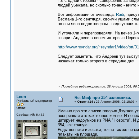
Т.е с одной стороны - совершенно запреде
людей убежала, но сколько точно - никто н
Вот информация от очевидца:
Radi
, прису
Беслана 1-го сентября, своими ушами сл
но они явно недостоверны - надо уточнять 
И уточняли и перепроверяли. На вечер 1-г
говорит Андреев в своем интервью Первому
http://www.reyndar.org/~reyndar1/video/ort/0
Следует заметить, что Андреев тут высту
назначат только второго в середине дня.
«
Последнее редактирование: 28 Апреля 2008, 06:
Leon
Re: Миф про 354 заложника.
Глобальный модератор
«
Ответ #14 :
26 Апреля 2008, 02:18:06 »
Offline
Именно про эти списки говорил Дзугаев ут
Сообщений: 6,482
восприняли это как точное кол-во. И пон
цитирует недоумков из РИА "Новости". И 
354, как точную.
Родственники и зеваки, точно так же не см
плакаты на площади,