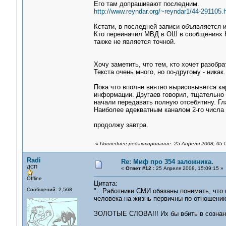
Его там допрашивают последним.
http://www.reyndar.org/~reyndar1/44-291105.
Кстати, в последней записи объявляется и
Кто переиначил МВД в ОШ в сообщениях Ко
также не является точной.
Хочу заметить, что тем, кто хочет разобр
Текста очень много, но по-другому - никак.
Пока что вполне внятно вырисовывется ка
информации. Дзугаев говорил, тщательно
начали передавать полную отсебятину. Гл
Наиболее адекватным каналом 2-го числа
продолжу завтра.
«
Последнее редактирование: 25 Апреля 2008, 05:
Radi
Re: Миф про 354 заложника.
ДСП
«
Ответ #12 :
25 Апреля 2008, 15:09:15 »
Offline
Цитата:
Сообщений: 2,568
"...Работники СМИ обязаны понимать, что 
человека на жизнь первичны по отношени
ЗОЛОТЫЕ СЛОВА!!! Их бы вбить в сознани