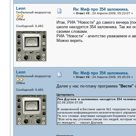
Leon
Re: Миф про 354 заложника.
Глобальный модератор
«
Ответ #3 :
24 Апреля 2008, 05:23:07 »
Offline
Итак, РИА "Новости" до самого вечера (по
Сообщений: 6,482
школе находятся 354 заложника. Так же о
своими словами.
РИА "Новости" - агентство уважаемое и а
Можно верить.
Leon
Re: Миф про 354 заложника.
Глобальный модератор
«
Ответ #4 :
24 Апреля 2008, 05:45:03 »
Offline
Далее у нас по-плану программа
"Вести"
с
Сообщений: 6,482
Цитировать
Лев Дзугаев: в заложниках находятся 354 человек
02.09.2004 07:06
В захваченной в Беслане школе №1 террористы уде
начальник информационно-аналитического управлен
По его словам, жертвами нападения боевиков стали 
"Всю ночь мы уточняли списки тех людей, которые н
их передать", - сказал Дзугаев.
Цитировать