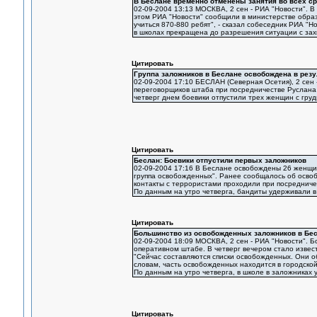
В Беслане временно отменены занятия во всех с
02-09-2004 13:13 МОСКВА, 2 сен - РИА "Новости". 
этом РИА "Новости" сообщили в министерстве образ
учиться 870-880 ребят", - сказал собеседник РИА "Н
в школах прекращена до разрешения ситуации с зах
Цитировать
Группа заложников в Беслане освобождена в рез
02-09-2004 17:10 БЕСЛАН (Северная Осетия), 2 сен 
переговорщиков штаба при посредничестве Руслана
четверг днем боевики отпустили трех женщин с гру
Цитировать
Беслан: Боевики отпустили первых заложников
02-09-2004 17:16 В Беслане освобождены 26 женщин
группа освобожденных". Ранее сообщалось об осво
контакты с террористами проходили при посредниче
По данным на утро четверга, бандиты удерживали в
Цитировать
Большинство из освобожденных заложников в Бес
02-09-2004 18:09 МОСКВА, 2 сен - РИА "Новости". 
оперативном штабе. В четверг вечером стало извес
"Сейчас составляются списки освобожденных. Они об
словам, часть освобожденных находится в городской
По данным на утро четверга, в школе в заложниках
Цитировать