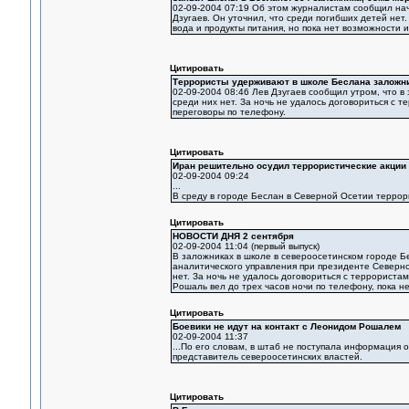
02-09-2004 07:19 Об этом журналистам сообщил на
Дзугаев. Он уточнил, что среди погибших детей нет
вода и продукты питания, но пока нет возможности их
Цитировать
Террористы удерживают в школе Беслана заложн
02-09-2004 08:46 Лев Дзугаев сообщил утром, что в
среди них нет. За ночь не удалось договориться с 
переговоры по телефону.
Цитировать
Иран решительно осудил террористические акции
02-09-2004 09:24
...
В среду в городе Беслан в Северной Осетии террори
Цитировать
НОВОСТИ ДНЯ 2 сентября
02-09-2004 11:04 (первый выпуск)
В заложниках в школе в североосетинском городе 
аналитического управления при президенте Северной
нет. За ночь не удалось договориться с террориста
Рошаль вел до трех часов ночи по телефону, пока н
Цитировать
Боевики не идут на контакт с Леонидом Рошалем
02-09-2004 11:37
...По его словам, в штаб не поступала информация 
представитель североосетинских властей.
Цитировать