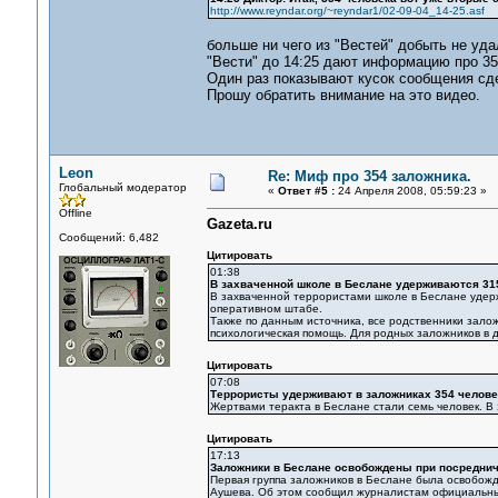
http://www.reyndar.org/~reyndar1/02-09-04_14-25.asf
больше ни чего из "Вестей" добыть не уда
"Вести" до 14:25 дают информацию про 35
Один раз показывают кусок сообщения сдел
Прошу обратить внимание на это видео.
Leon
Re: Миф про 354 заложника.
Глобальный модератор
«
Ответ #5 :
24 Апреля 2008, 05:59:23 »
Offline
Gazeta.ru
Сообщений: 6,482
Цитировать
01:38
В захваченной школе в Беслане удерживаются 31
В захваченной террористами школе в Беслане удерж
оперативном штабе.
Также по данным источника, все родственники залож
психологическая помощь. Для родных заложников в дв
Цитировать
07:08
Террористы удерживают в заложниках 354 челове
Жертвами теракта в Беслане стали семь человек. В 
Цитировать
17:13
Заложники в Беслане освобождены при посредни
Первая группа заложников в Беслане была освобожд
Аушева. Об этом сообщил журналистам официальный