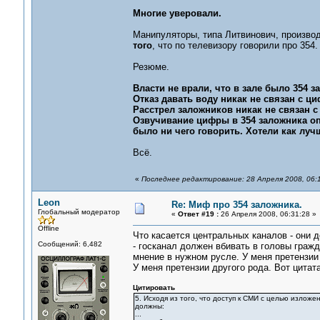
Многие уверовали.
Манипуляторы, типа Литвинович, производ
того
, что по телевизору говорили про 354.
Резюме.
Власти не врали, что в зале было 354 
Отказ давать воду никак не связан с циф
Расстрел заложников никак не связан с
Озвучивание цифры в 354 заложника оп
было ни чего говорить. Хотели как луч
Всё.
«
Последнее редактирование: 28 Апреля 2008, 06:
Leon
Re: Миф про 354 заложника.
Глобальный модератор
«
Ответ #19 :
26 Апреля 2008, 06:31:28 »
Offline
Что касается центральных каналов - они 
Сообщений: 6,482
- госканал должен вбивать в головы гра
мнение в нужном русле. У меня претензии
У меня претензии другого рода. Вот цитат
Цитировать
5. Исходя из того, что доступ к СМИ с целью излож
должны:
...