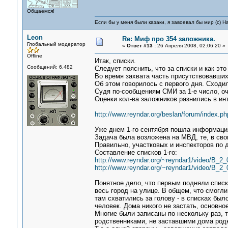
Общаемся!
Если бы у меня были казаки, я завоевал бы мир (с) Н
Leon
Re: Миф про 354 заложника.
Глобальный модератор
«
Ответ #13 :
26 Апреля 2008, 02:06:20 »
Offline
Итак, списки.
Сообщений: 6,482
Следует пояснить, что за списки и как эт
Во время захвата часть присутствовавших
Об этом говорилось с первого дня. Сходили
Судя по-сообщениям СМИ за 1-е число, оч
Оценки кол-ва заложников разнились в ин
http://www.reyndar.org/beslan/forum/index.ph
Уже днем 1-го сентября пошла информация
Задача была возложена на МВД, те, в сво
Правильно, участковых и инспекторов по 
Составление списков 1-го:
http://www.reyndar.org/~reyndar1/video/B_2
http://www.reyndar.org/~reyndar1/video/B_2
Понятное дело, что первым подняли списки
весь город на улице. В общем, что смогл
там схватились за голову - в списках был
человек. Дома никого не застать, основно
Многие были записаны по нескольку раз, 
родственниками, не заставшими дома род