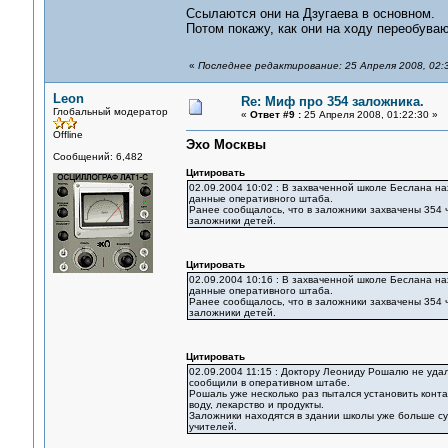
Ссылаются они на Дзугаева в основном.
Потом покажу, как они на ходу переобуваю
«
Последнее редактирование: 25 Апреля 2008, 02:
Leon
Re: Миф про 354 заложника.
Глобальный модератор
«
Ответ #9 :
25 Апреля 2008, 01:22:30 »
Offline
Эхо Москвы
Сообщений: 6,482
Цитировать
02.09.2004 10:02 : В захваченной школе Беслана н
данные оперативного штаба.
Ранее сообщалось, что в заложники захвачены 354 
заложники детей.
Цитировать
02.09.2004 10:16 : В захваченной школе Беслана н
данные оперативного штаба.
Ранее сообщалось, что в заложники захвачены 354 
заложники детей.
Цитировать
02.09.2004 11:15 : Доктору Леониду Рошалю не уда
сообщили в оперативном штабе.
Рошаль уже несколько раз пытался установить конта
воду, лекарство и продукты.
Заложники находятся в здании школы уже больше сут
учителей.