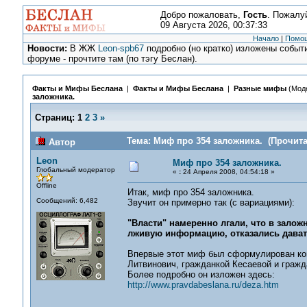
Добро пожаловать,
Гость
. Пожалу
09 Августа 2026, 00:37:33
Начало
|
Помо
Новости:
В ЖЖ
Leon-spb67
подробно (но кратко) изложены событи
форуме - прочтите там (по тэгу Беслан).
Факты и Мифы Беслана
|
Факты и Мифы Беслана
|
Разные мифы
(Мод
заложника.
Страниц:
1
2
3
»
Тема: Миф про 354 заложника. (Прочита
Автор
Leon
Миф про 354 заложника.
Глобальный модератор
«
:
24 Апреля 2008, 04:54:18 »
Offline
Итак, миф про 354 заложника.
Сообщений: 6,482
Звучит он примерно так (с вариациями):
"Власти" намеренно лгали, что в залож
лживую информацию, отказались дават
Впервые этот миф был сформулирован ком
Литвинович, гражданкой Кесаевой и гражд
Более подробно он изложен здесь:
http://www.pravdabeslana.ru/deza.htm