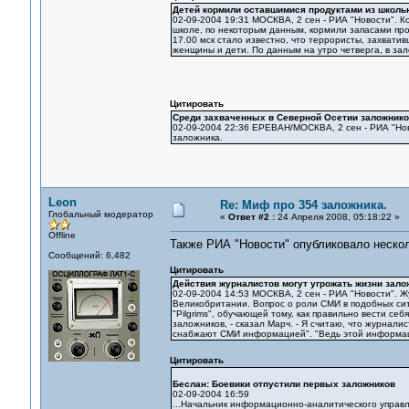
Детей кормили оставшимися продуктами из школь
02-09-2004 19:31 МОСКВА, 2 сен - РИА "Новости". 
школе, по некоторым данным, кормили запасами прод
17.00 мск стало известно, что террористы, захвати
женщины и дети. По данным на утро четверга, в за
Цитировать
Среди захваченных в Северной Осетии заложнико
02-09-2004 22:36 ЕРЕВАН/МОСКВА, 2 сен - РИА "Нов
заложника.
Leon
Re: Миф про 354 заложника.
Глобальный модератор
«
Ответ #2 :
24 Апреля 2008, 05:18:22 »
Offline
Также РИА "Новости" опубликовало нескол
Сообщений: 6,482
Цитировать
Действия журналистов могут угрожать жизни зало
02-09-2004 14:53 МОСКВА, 2 сен - РИА "Новости". 
Великобритании. Вопрос о роли СМИ в подобных сит
"Pilgrims", обучающей тому, как правильно вести се
заложников, - сказал Марч. - Я считаю, что журнали
снабжают СМИ информацией". "Ведь этой информацие
Цитировать
Беслан: Боевики отпустили первых заложников
02-09-2004 16:59
...Начальник информационно-аналитического управл