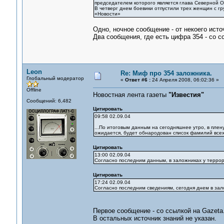
председателем которого является глава Северной О
В четверг днем боевики отпустили трех женщин с г
«Новости»
Одно, ночное сообщение - от некоего исто
Два сообщения, где есть цифра 354 - со 
Leon
Re: Миф про 354 заложника.
Глобальный модератор
«
Ответ #6 :
24 Апреля 2008, 06:02:36 »
Offline
Новостная лента газеты
"Известия"
Сообщений: 6,482
Цитировать
09:58 02.09.04
...По итоговым данным на сегодняшнее утро, в плену
ожидается, будет обнародован список фамилий всех 
Цитировать
13:00 02.09.04
Согласно последним данным, в заложниках у террор
Цитировать
17:24 02.09.04
Согласно последним сведениям, сегодня днем в зал
Первое сообщение - со ссылкой на Gazeta.
В остальных источник знаний не указан.