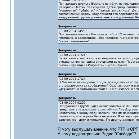
[02-09-2004 11:23]
При захвате школы в Беслане погибли, по последним
Северной Осетии Лев Дзугаев, детей среди погибши
"терроризм", "убийство" и "захват заложников". Де
захватившими школу. Подробности его переговоров 
вооруженной группы установлены - это уроженцы Че
Цитировать
[02-09-2004 13:28]
При захвате школы в Беслане погибли 12 человек, 
погибших. В заложниках - 354 человека. Сегодня го
"захват заложников".
Цитировать
[02-09-2004 17:26]
Захватившие заложников в североосетинском город
отпущены три женщины с грудными детьми. Перегово
бывший президент Ингушетии Руслан Аушев.
Цитировать
[02-09-2004 17:24]
В Москве отменен День города, празднование кото
это делается из-за соображений безопасности и в
удерживать в заложниках более 300-т человек, в ос
Цитировать
[03-09-2004 02:52]
Вооруженная группа, удерживающая свыше 300 зало
представитель президента республики Лев Дзугаев.
Захватившие школу люди заявили, что им показалось
решении кризиса речи быть не может. В четверг п
заложников - дети и женщины. По другим данным, ос
Я могу выслушать мнение, что РТР и ОРТ
А кому подконтрольно Радио "Свобода"?