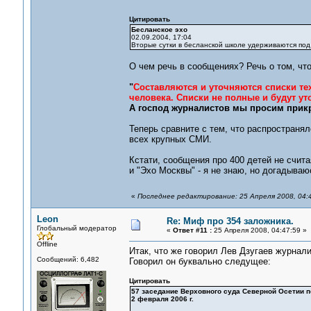
Цитировать
Бесланское эхо
02.09.2004, 17:04
Вторые сутки в бесланской школе удерживаются под 
О чем речь в сообщениях? Речь о том, чт
"
Составляются и уточняются списки тех
человека. Списки не полные и будут уто
А господ журналистов мы просим прикр
Теперь сравните с тем, что распространя
всех крупных СМИ.
Кстати, сообщения про 400 детей не счит
и "Эхо Москвы" - я не знаю, но догадываю
«
Последнее редактирование: 25 Апреля 2008, 04:
Leon
Re: Миф про 354 заложника.
Глобальный модератор
«
Ответ #11 :
25 Апреля 2008, 04:47:59 »
Offline
Итак, что же говорил Лев Дзугаев журнал
Сообщений: 6,482
Говорил он буквально следущее:
Цитировать
57 заседание Верховного суда Северной Осетии п
2 февраля 2006 г.