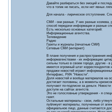
Давайте разбираться без эмоций и последо
что в топик не писать, если нет явных ляп
Для начала - лирическое отступление. Сл
СМИ - они разные. У них разные хозяева,
способ передачи информации и разные сп
Есть несколько основных категорий:
Информационные агентства.
Телевидение
Радио
Газеты и журналы (печатные СМИ)
Сетевые СМИ (интернет)
В плане получения и распространения ин
информагенствами - их информацию цитир
сильны только в своем городе, другие - в 
имеется огромный штат корреспондентов и
продажи новостей играют информационные
Интерфакс, РИА "Новости".
Доля новостей и вообще материалов на о
достигает половины, а в моменты кризисо
получают по-подписке за деньги. Новости
доступе на сайтах агентств.
Это не голословные утверждения - я спе
газет.
Остальные материалы - свои, либо утяну
публикует материалы, полученные от аген
официальное лицо, данные считаются дост
за это ни какой ответственности. Надо пр