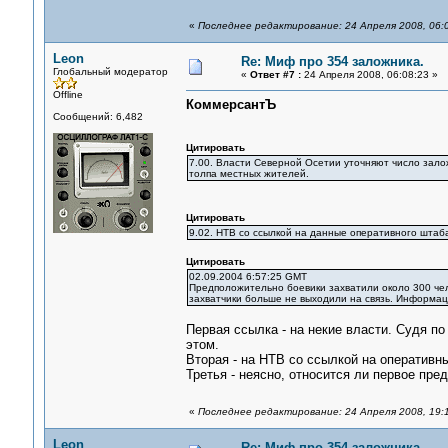
«
Последнее редактирование: 24 Апреля 2008, 06:
Leon
Re: Миф про 354 заложника.
Глобальный модератор
«
Ответ #7 :
24 Апреля 2008, 06:08:23 »
Offline
КоммерсантЪ
Сообщений: 6,482
Цитировать
7.00. Власти Северной Осетии уточняют число залож
толпа местных жителей.
Цитировать
9.02. НТВ со ссылкой на данные оперативного штаба
Цитировать
02.09.2004 6:57:25 GMT
Предположительно боевики захватили около 300 чел
захватчики больше не выходили на связь. Информаци
Первая ссылка - на некие власти. Судя по
этом.
Вторая - на НТВ со ссылкой на оперативн
Третья - неясно, относится ли первое пред
«
Последнее редактирование: 24 Апреля 2008, 19:
Leon
Re: Миф про 354 заложника.