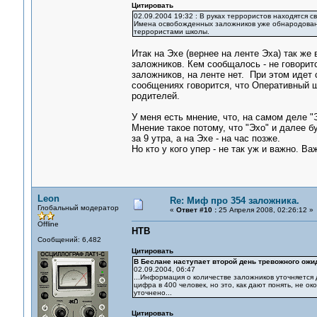
Цитировать
02.09.2004 19:32 : В руках террористов находятся с
Имена освобожденных заложников уже обнародованы
террористами школы.
Итак на Эхе (вернее на ленте Эха) так же
заложников. Кем сообщалось - не говорит
заложников, на ленте нет. При этом идет
сообщениях говорится, что Оперативный шт
родителей.
У меня есть мнение, что, на самом деле 
Мнение такое потому, что "Эхо" и далее 
за 9 утра, а на Эхе - на час позже.
Но кто у кого упер - не так уж и важно. В
Leon
Re: Миф про 354 заложника.
Глобальный модератор
«
Ответ #10 :
25 Апреля 2008, 02:26:12 »
Offline
НТВ
Сообщений: 6,482
Цитировать
В Беслане наступает второй день тревожного ожи
02.09.2004, 06:47
...Информация о количестве заложников уточняется д
цифра в 400 человек, но это, как дают понять, не 
уточнено...
Цитировать