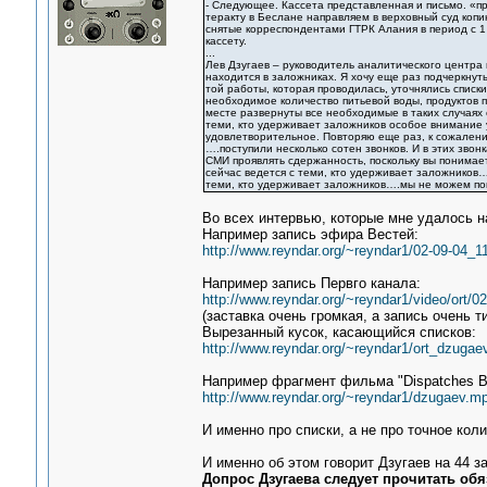
- Следующее. Кассета представленная и письмо. «п
теракту в Беслане направляем в верховный суд коп
снятые корреспондентами ГТРК Алания в период с 1 
кассету.
...
Лев Дзугаев – руководитель аналитического центра
находится в заложниках. Я хочу еще раз подчеркнут
той работы, которая проводилась, уточнялись списки
необходимое количество питьевой воды, продуктов п
месте развернуты все необходимые в таких случаях
теми, кто удерживает заложников особое внимание 
удовлетворительное. Повторяю еще раз, к сожалени
….поступили несколько сотен звонков. И в этих зво
СМИ проявлять сдержанность, поскольку вы понимает
сейчас ведется с теми, кто удерживает заложников…
теми, кто удерживает заложников….мы не можем по
Во всех интервью, которые мне удалось на
Например запись эфира Вестей:
http://www.reyndar.org/~reyndar1/02-09-04_11
Например запись Первго канала:
http://www.reyndar.org/~reyndar1/video/ort/0
(заставка очень громкая, а запись очень 
Вырезанный кусок, касающийся списков:
http://www.reyndar.org/~reyndar1/ort_dzugae
Например фрагмент фильма "Dispatches B
http://www.reyndar.org/~reyndar1/dzugaev.m
И именно про списки, а не про точное кол
И именно об этом говорит Дзугаев на 44 
Допрос Дзугаева следует прочитать обя