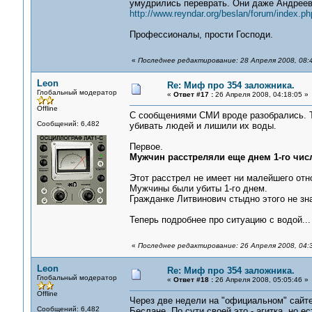
умудрились переврать. Они даже Андреев
http://www.reyndar.org/beslan/forum/index.ph
Профессионалы, прости Господи.
«
Последнее редактирование: 28 Апреля 2008, 08:
Leon
Re: Миф про 354 заложника.
Глобальный модератор
«
Ответ #17 :
26 Апреля 2008, 04:18:05 »
Offline
С сообщениями СМИ вроде разобрались. Те
Сообщений: 6,482
убивать людей и лишили их воды.
Первое.
Мужчин расстреляли еще днем 1-го числ
Этот расстрел не имеет ни малейшего отн
Мужчины были убиты 1-го днем.
Гражданке Литвинович стыдно этого не зна
Теперь подробнее про ситуацию с водой...
«
Последнее редактирование: 26 Апреля 2008, 04:
Leon
Re: Миф про 354 заложника.
Глобальный модератор
«
Ответ #18 :
26 Апреля 2008, 05:05:46 »
Offline
Через две недели на "официальном" сайте
Сообщений: 6,482
Беслане. По сути своей это - агитка, но е