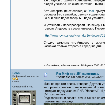
Т.е с одной стороны - совершенно запреде
людей убежала, но сколько точно - никто н
Вот информация от очевидца:
Radi
, прису
Беслана 1-го сентября, своими ушами сл
но они явно недостоверны - надо уточнять 
И уточняли и перепроверяли. На вечер 1-г
говорит Андреев в своем интервью Первому
http://www.reyndar.org/~reyndar1/video/ort/0
Следует заметить, что Андреев тут высту
назначат только второго в середине дня.
«
Последнее редактирование: 28 Апреля 2008, 06:
Leon
Re: Миф про 354 заложника.
Глобальный модератор
«
Ответ #14 :
26 Апреля 2008, 02:18:06 »
Offline
Именно про эти списки говорил Дзугаев ут
Сообщений: 6,482
восприняли это как точное кол-во. И пон
цитирует недоумков из РИА "Новости". И 
354, как точную.
Родственники и зеваки, точно так же не см
плакаты на площади,