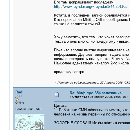
Его там допрашивают последним.
http://www.reyndar.org/~reyndar1/44-291105.
Кстати, в последней записи объявляется и
Кто переиначил МВД в ОШ в сообщениях Ко
также не является точной.
Хочу заметить, что тем, кто хочет разобр
Текста очень много, но по-другому - никак.
Пока что вполне внятно вырисовывется ка
информации. Дзугаев говорил, тщательно
начали передавать полную отсебятину. Гл
Наиболее адекватным каналом 2-го числа
продолжу завтра.
«
Последнее редактирование: 25 Апреля 2008, 05:
Radi
Re: Миф про 354 заложника.
ДСП
«
Ответ #12 :
25 Апреля 2008, 15:09:15 »
Offline
Цитата:
Сообщений: 2,568
"...Работники СМИ обязаны понимать, что 
человека на жизнь первичны по отношени
ЗОЛОТЫЕ СЛОВА!!! Их бы вбить в сознани