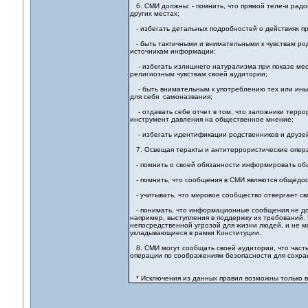
6. СМИ должны: - помнить, что прямой теле-и рад
других местах;
- избегать детальных подробностей о действиях п
- быть тактичными и внимательными к чувствам родн
источникам информации;
- избегать излишнего натурализма при показе мест
религиозным чувствам своей аудитории;
- быть внимательным к употреблению тех или иных
для себя самоназвания;
- отдавать себе отчет в том, что заложники терр
инструмент давления на общественное мнение;
- избегать идентификации родственников и друзей 
7. Освещая теракты и антитеррористические опера
- помнить о своей обязанности информировать общес
- помнить, что сообщения в СМИ являются общедост
- учитывать, что мировое сообщество отвергает св
- понимать, что информационные сообщения не дол
например, выступления в поддержку их требований.
непосредственной угрозой для жизни людей, и не м
укладывающиеся в рамки Конституции.
8. СМИ могут сообщать своей аудитории, что част
операции по соображениям безопасности для сохра
* Исключения из данных правил возможны только в