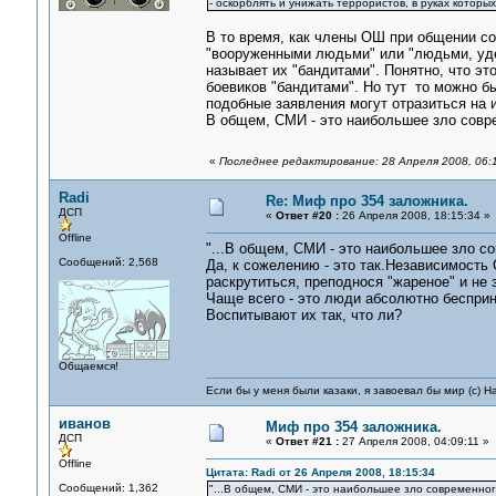
- оскорблять и унижать террористов, в руках которы
В то время, как члены ОШ при общении со
"вооруженными людьми" или "людьми, уде
называет их "бандитами". Понятно, что эт
боевиков "бандитами". Но тут то можно бы
подобные заявления могут отразиться на 
В общем, СМИ - это наибольшее зло совр
«
Последнее редактирование: 28 Апреля 2008, 06:
Radi
Re: Миф про 354 заложника.
ДСП
«
Ответ #20 :
26 Апреля 2008, 18:15:34 »
Offline
"...В общем, СМИ - это наибольшее зло со
Сообщений: 2,568
Да, к сожелению - это так.Независимост
раскрутиться, преподнося "жареное" и не 
Чаще всего - это люди абсолютно бесприн
Воспитывают их так, что ли?
Общаемся!
Если бы у меня были казаки, я завоевал бы мир (с) Н
иванов
Миф про 354 заложника.
ДСП
«
Ответ #21 :
27 Апреля 2008, 04:09:11 »
Offline
Цитата: Radi от 26 Апреля 2008, 18:15:34
Сообщений: 1,362
"...В общем, СМИ - это наибольшее зло современного