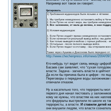
Например вот такое он говорит:
Цитировать
1) Требования муджахедов были ясными и чёткими:
1. Мы требуем немедленно остановить войну в Чечне
2. Если Путин не хочет мира, мы требуем немедлен
3. Все заложники, от мала до велика, в знак под
2) Условия муджахедов:
1. Если Путин издаёт приказ немедленно остановить 
2. Если начинается реальный вывод войск;- мы даём
3. Как только выводятся войска с горных районов; - 
4. Остальных - после полного вывода войск.
5. Если Путин подаст в отставку; - мы отпускаем вс
Также через Аушева и Дзасохова было передано от 
http://www.chechenpress.info/news/2004/09/
Кто-нибудь тут видит связь между цифрой
Басаев сам заявляет, что "сухая голодовк
власти. Задача - загнать власти в цейтнот
Да если бы причина была в цифре - по я
Переговоры о передаче воды заложникам в
отвечали отказом.
Ну а касательно того, что террористы мол
первого дня начал пестовать у заложнико
кому не нужны, что властям на них наплев
это федералы выстрелили по школе из тан
террористы, а власти.
И ставили детей на
они внушили людям, что власти сознатель