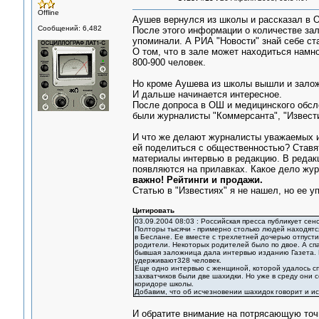
Offline
Аушев вернулся из школы и рассказал в ОШ
Сообщений: 6,482
После этого информации о количестве зал
упоминали. А РИА "Новости" знай себе ста
О том, что в зале может находиться намн
800-900 человек.
Но кроме Аушева из школы вышли и залож
И дальше начинается интересное.
После допроса в ОШ и медицинского обсле
были журналисты "Коммерсанта", "Извести
И что же делают журналисты уважаемых 
ей поделиться с общественностью? Ставят
материалы интервью в редакцию. В редакц
появляются на прилавках. Какое дело жу
важно! Рейтинги и продажи.
Статью в "Известиях" я не нашел, но ее у
Цитировать
03.09.2004 08:03 : Российская пресса публикует с
Полторы тысячи - примерно столько людей находятс
в Беслане. Ее вместе с трехлетней дочерью отпусти
родители. Некоторых родителей было по двое. А спа
бывшая заложница дала интервью изданию Газета. 
удерживают328 человек.
Еще одно интервью с женщиной, которой удалось сп
захватчиков были две шахидки. Но уже в среду они
коридоре школы.
Добавим, что об исчезновении шахидок говорит и ис
И обратите внимание на потрясающую точ