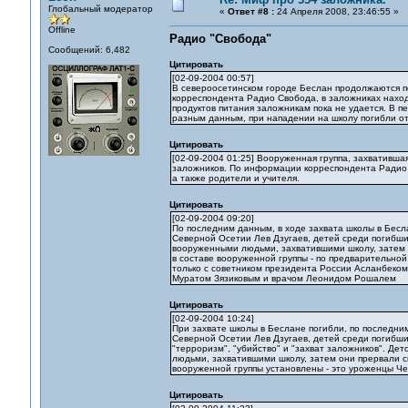
Глобальный модератор
«
Ответ #8 :
24 Апреля 2008, 23:46:55 »
Offline
Радио "Свобода"
Сообщений: 6,482
Цитировать
[02-09-2004 00:57]
В североосетинском городе Беслан продолжаются пе
корреспондента Радио Свобода, в заложниках находя
продуктов питания заложникам пока не удается. В п
разным данным, при нападении на школу погибли от 
Цитировать
[02-09-2004 01:25] Вооруженная группа, захвативша
заложников. По информации корреспондента Радио С
а также родители и учителя.
Цитировать
[02-09-2004 09:20]
По последним данным, в ходе захвата школы в Бесла
Северной Осетии Лев Дзугаев, детей среди погибши
вооруженными людьми, захватившими школу, затем 
в составе вооруженной группы - по предварительной
только с советником президента России Асланбеко
Муратом Зязиковым и врачом Леонидом Рошалем
Цитировать
[02-09-2004 10:24]
При захвате школы в Беслане погибли, по последним
Северной Осетии Лев Дзугаев, детей среди погибши
"терроризм", "убийство" и "захват заложников". Де
людьми, захватившими школу, затем они прервали с
вооруженной группы установлены - это уроженцы Че
Цитировать