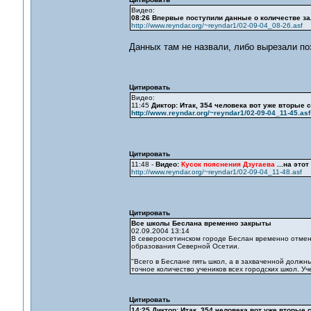
Видео:
08:26 Впервые поступили данные о количестве за
http://www.reyndar.org/~reyndar1/02-09-04_08-26.asf
Данных там не назвали, либо вырезали по
Цитировать
Видео:
11:45
Диктор: Итак, 354 человека вот уже вторые 
http://www.reyndar.org/~reyndar1/02-09-04_11-45.asf
Цитировать
11:48 -
Видео:
Кусок пояснения Дзугаева
...на этот
http://www.reyndar.org/~reyndar1/02-09-04_11-48.asf
Цитировать
Все школы Беслана временно закрыты
02.09.2004 13:14
В североосетинском городе Беслан временно отмене
образования Северной Осетии.
"Всего в Беслане пять школ, а в захваченной должны
точное количество учеников всех городских школ. У
Цитировать
14:25 Диктор: Итак, 354 человека вот уже вторые 