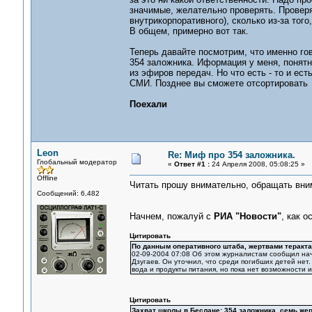
значимые, желательно проверять. Проверят
внутрикорпоративного), сколько из-за тог
В общем, примерно вот так.
Теперь давайте посмотрим, что именно го
354 заложника. Иформация у меня, понятно
из эфиров передач. Но что есть - то и ест
СМИ. Позднее вы сможете отсортировать 
Поехали
Leon
Re: Миф про 354 заложника.
Глобальный модератор
«
Ответ #1 :
24 Апреля 2008, 05:08:25 »
Offline
Читать прошу внимательно, обращать вни
Сообщений: 6,482
Начнем, пожалуй с
РИА "Новости"
, как 
Цитировать
По данным оперативного штаба, жертвами теракта
02-09-2004 07:08 Об этом журналистам сообщил на
Дзугаев. Он уточнил, что среди погибших детей нет
вода и продукты питания, но пока нет возможности их
Цитировать
Захват школы в Беслане: 354 заложника, семь же