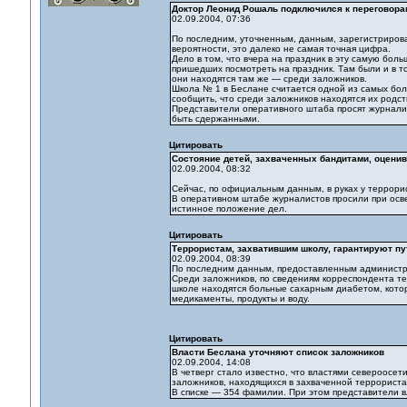
Доктор Леонид Рошаль подключился к переговора
02.09.2004, 07:36
По последним, уточненным, данным, зарегистриров
вероятности, это далеко не самая точная цифра.
Дело в том, что вчера на праздник в эту самую бол
пришедших посмотреть на праздник. Там были и в то
они находятся там же — среди заложников.
Школа № 1 в Беслане считается одной из самых боль
сообщить, что среди заложников находятся их родст
Представители оперативного штаба просят журналис
быть сдержанными.
Цитировать
Состояние детей, захваченных бандитами, оценив
02.09.2004, 08:32
Сейчас, по официальным данным, в руках у террори
В оперативном штабе журналистов просили при осв
истинное положение дел.
Цитировать
Террористам, захватившим школу, гарантируют пу
02.09.2004, 08:39
По последним данным, предоставленным администрац
Среди заложников, по сведениям корреспондента те
школе находятся больные сахарным диабетом, котор
медикаменты, продукты и воду.
Цитировать
Власти Беслана уточняют список заложников
02.09.2004, 14:08
В четверг стало известно, что властями североосе
заложников, находящихся в захваченной террорист
В списке — 354 фамилии. При этом представители в