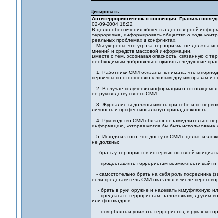
Цитировать
Антитеррористическая конвенция. Правила поведе
02-09-2004 18:22
В целях обеспечения общества достоверной инфор
терроризма, информировать общество о ходе контр
реальных проблемах и конфликтах.
Мы уверены, что угроза терроризма не должна испо
мнений и средств массовой информации.
Вместе с тем, осознавая опасность, связанную с те
необходимым добровольно принять следующие прави
1. Работники СМИ обязаны понимать, что в период 
первичны по отношению к любым другим правам и с
2. В случае получения информации о готовящемся 
ее руководству своего СМИ.
3. Журналисты должны иметь при себе и по первом
личность и профессиональную принадлежность.
4. Руководство СМИ обязано незамедлительно пер
информацию, которая могла бы быть использована 
5. Исходя из того, что доступ к СМИ с целью излож
не должны:
- брать у террористов интервью по своей инициати
- предоставлять террористам возможности выйти в
- самостотельно брать на себя роль посредника (з
если представитель СМИ оказался в числе перегово
- брать в руки оружие и надевать камуфляжную или
- предлагать террористам, заложникам, другим вов
или фотокадров;
- оскорблять и унижать террористов, в руках кото