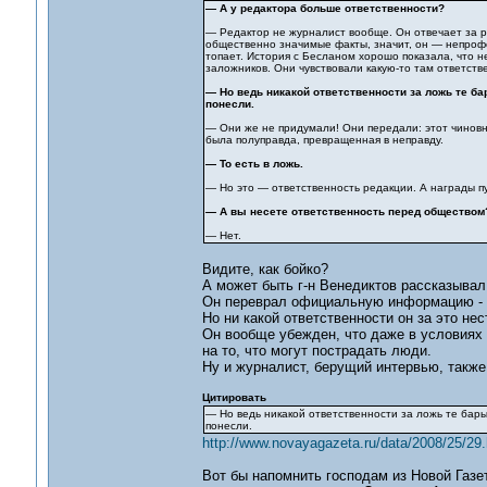
— А у редактора больше ответственности?
— Редактор не журналист вообще. Он отвечает за р
общественно значимые факты, значит, он — непроф
топает. История с Бесланом хорошо показала, что н
заложников. Они чувствовали какую-то там ответств
— Но ведь никакой ответственности за ложь те б
понесли.
— Они же не придумали! Они передали: этот чиновни
была полуправда, превращенная в неправду.
— То есть в ложь.
— Но это — ответственность редакции. А награды пу
— А вы несете ответственность перед обществом
— Нет.
Видите, как бойко?
А может быть г-н Венедиктов рассказывал 
Он переврал официальную информацию - э
Но ни какой ответственности он за это нес
Он вообще убежден, что даже в условиях 
на то, что могут пострадать люди.
Ну и журналист, берущий интервью, также
Цитировать
— Но ведь никакой ответственности за ложь те бар
понесли.
http://www.novayagazeta.ru/data/2008/25/29.
Вот бы напомнить господам из Новой Газет