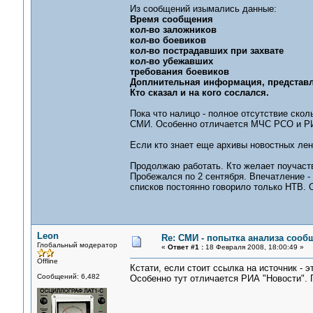
Из сообщений изымались данные:
Время сообщения
кол-во заложников
кол-во боевиков
кол-во пострадавших при захвате
кол-во убежавших
требования боевиков
Доплнительная информация, представ
Кто сказал и на кого сослался.
Пока что налицо - полное отсутствие ско
СМИ. Особенно отличается МЧС РСО и РИ
Если кто знает еще архивы новостных лент
Продолжаю работать. Кто желает поучаств
Пробежался по 2 сентября. Впечатление 
списков постоянно говорило только НТВ. 
Leon
Re: СМИ - попытка анализа сооб
Глобальный модератор
«
Ответ #1 :
18 Февраля 2008, 18:00:49 »
Offline
Кстати, если стоит ссылка на источник - э
Сообщений: 6,482
Особенно тут отличается РИА "Новости".