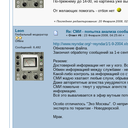
По-прежнему до 14-00, но картинка уже вы
От желающих помогать - отбоя нет
«
Последнее редактирование: 20 Февраля 2008, 02
Leon
Re: СМИ - попытка анализа сооб
Глобальный модератор
«
Ответ #6 :
23 Февраля 2008, 04:25:44 »
Offline
http://www.reyndar.org/~reyndar1/1-9-2004.xl
Сообщений: 6,482
Обновление файла.
Закончил обработку сообщений за 1-е сент
Резюме:
Достоверной информации нет ни у кого. В
Обмен информацией между службами - не
Какой-либо контроль за информацией со ст
СМИ жадно хватают любые слухи, обрыв
Даже авторитетные агенства умудряются 
СМИ помельче - тянут у крупных агентств
информацию.
Всё это вываливается в эфир мутным поток
Особо отличилось "Эхо Москвы". О непри
эксперта по терактам - Новодворской.
Мрак.