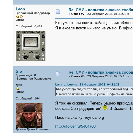
Leon
Re: СМИ - попытка анализа сооб
Глобальный модератор
«
Ответ #7 :
23 Февраля 2008, 04:31:38 »
Offline
Кто умеет приводить таблицы в читабельн
Сообщений: 6,482
Я в екселе почти ни чего не умею. В офи
Slo
Re: СМИ - попытка анализа сооб
Здравствуй .Я
«
Ответ #8 :
23 Февраля 2008, 09:55:16 »
-Всемирное Равновесие
.
Цитата: Leon от 23 Февраля 2008, 04:31:38
ДСП
Кто умеет приводить таблицы в читабельный вид - в
Offline
Я в екселе почти ни чего не умею. В офисах не сиж
Сообщений: 164
Я тож не сиживал. Теперь башню приходиц
состава СБ предприятия"
. В Экселе. В
Пасс на скачку: reyndar.org
http://ifolder.ru/5464708
Деньги.Девки.Криминал.