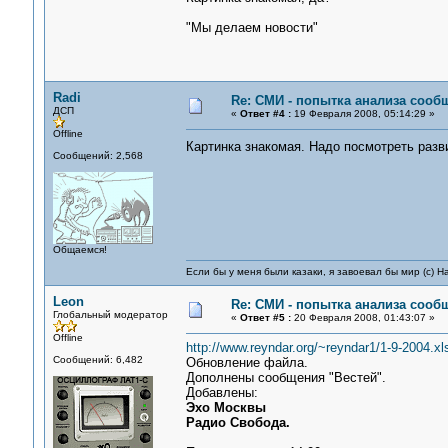
"Мы делаем новости"
Radi
Re: СМИ - попытка анализа сооб
ДСП
«
Ответ #4 :
19 Февраля 2008, 05:14:29 »
Offline
Картинка знакомая. Надо посмотреть разв
Сообщений: 2,568
Общаемся!
Если бы у меня были казаки, я завоевал бы мир (с) Н
Leon
Re: СМИ - попытка анализа сооб
Глобальный модератор
«
Ответ #5 :
20 Февраля 2008, 01:43:07 »
Offline
http://www.reyndar.org/~reyndar1/1-9-2004.xl
Сообщений: 6,482
Обновление файла.
Дополнены сообщения "Вестей".
Добавлены:
Эхо Москвы
Радио Свобода.