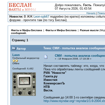
Добро пожаловать,
Гость
. Пожалу
07 Августа 2026, 01:43:54
Начало
|
Помо
Новости:
В ЖЖ
Leon-spb67
подробно (но кратко) изложены событи
форуме - прочтите там (по тэгу Беслан).
Факты и Мифы Беслана
|
Факты и Мифы Беслана
|
Разные мысли
(Мод
сообщений.
Страниц:
1
Тема: СМИ - попытка анализа сообщений
Автор
Leon
СМИ - попытка анализа сообщен
Глобальный модератор
«
:
18 Февраля 2008, 17:18:38 »
Offline
Начал составлять таблицу: кто, когда, что
Сообщений: 6,482
Пока что обработаны ленты сообщений с
РИА "Новости"
Газета.ру
Известия
КоммерсантЪ
НТВ
Вести.
Сообщения до 14:00 1-го сентября сведены
http://www.reyndar.org/~reyndar1/1-9-2004.xl