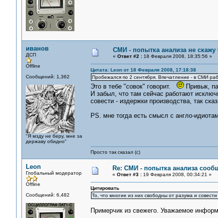
иванов
СМИ - попытка анализа не скажу 
ДСП
«
Ответ #2 :
18 Февраля 2008, 18:35:56 »
Offline
Цитата: Leon от 18 Февраля 2008, 17:18:38
Сообщений: 1,362
Пробежался по 2 сентября. Впечатление - в СМИ ра
Это в тебе "совок" говорит.
Привык, па
И забыл, что там сейчас работают исключ
совести - издержки производства, так сказ
PS. мне тогда есть смысл с англо-идиотам
"Я мзду не беру, мне за
державу обидно"
Просто так сказал (с)
Leon
Re: СМИ - попытка анализа сооб
Глобальный модератор
«
Ответ #3 :
19 Февраля 2008, 00:34:21 »
Offline
Цитировать
Сообщений: 6,482
То, что многие из них свободны от разума и совести 
Примерчик из свежего. Уважаемое информ