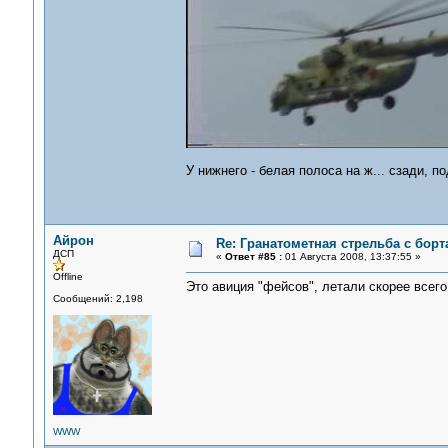
У нижнего - белая полоса на ж... сзади, п
Айрон
Re: Гранатометная стрельба с борт
ДСП
«
Ответ #85 :
01 Августа 2008, 13:37:55 »
Offline
Это авиция "фейсов", летали скорее всего 
Сообщений: 2,198
WWW