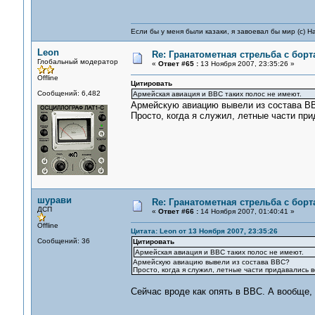
Если бы у меня были казаки, я завоевал бы мир (с) Н
Leon
Re: Гранатометная стрельба с борт
Глобальный модератор
«
Ответ #65 :
13 Ноября 2007, 23:35:26 »
Offline
Цитировать
Сообщений: 6,482
Армейская авиация и ВВС таких полос не имеют.
Армейскую авиацию вывели из состава В
Просто, когда я служил, летные части пр
шурави
Re: Гранатометная стрельба с борт
ДСП
«
Ответ #66 :
14 Ноября 2007, 01:40:41 »
Offline
Цитата: Leon от 13 Ноября 2007, 23:35:26
Сообщений: 36
Цитировать
Армейская авиация и ВВС таких полос не имеют.
Армейскую авиацию вывели из состава ВВС?
Просто, когда я служил, летные части придавались 
Сейчас вроде как опять в ВВС. А вообще,