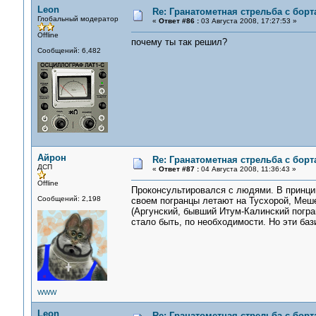
Leon
Re: Гранатометная стрельба с борт
Глобальный модератор
«
Ответ #86 :
03 Августа 2008, 17:27:53 »
Offline
почему ты так решил?
Сообщений: 6,482
Айрон
Re: Гранатометная стрельба с борт
ДСП
«
Ответ #87 :
04 Августа 2008, 11:36:43 »
Offline
Проконсультировался с людями. В принцип
Сообщений: 2,198
своем погранцы летают на Тусхорой, Меш
(Аргунский, бывший Итум-Калинский погра
стало быть, по необходимости. Но эти баз
WWW
Leon
Re: Гранатометная стрельба с борт