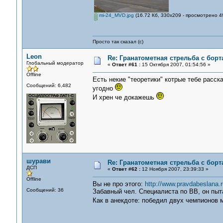
mi-24_MVD.jpg
(16.72 Кб, 330x209 - просмотрено 4
Просто так сказал (с)
Leon
Re: Гранатометная стрельба с борт
Глобальный модератор
«
Ответ #61 :
15 Октября 2007, 01:54:56 »
Offline
Есть некие "теоретики" котрые тебе расск
Сообщений: 6,482
угодно
И хрен че докажешь
шурави
Re: Гранатометная стрельба с борт
ДСП
«
Ответ #62 :
12 Ноября 2007, 23:39:33 »
Offline
Вы не про этого:
http://www.pravdabeslana.
Сообщений: 36
Забавный чел. Специалиста по ВВ, он пыт
Как в анекдоте: победил двух чемпионов 