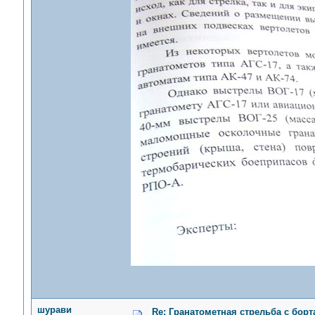
шурави
Re: Гранатометная стрельба с борт