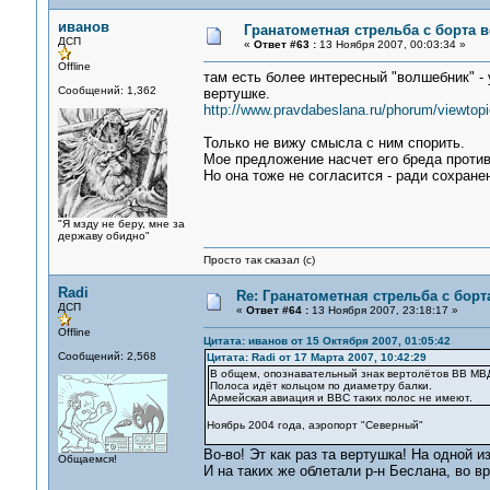
иванов
Гранатометная стрельба с борта ве
ДСП
«
Ответ #63 :
13 Ноября 2007, 00:03:34 »
Offline
там есть более интересный "волшебник" - 
Сообщений: 1,362
вертушке.
http://www.pravdabeslana.ru/phorum/viewtop
Только не вижу смысла с ним спорить.
Мое предложение насчет его бреда против
Но она тоже не согласится - ради сохране
"Я мзду не беру, мне за
державу обидно"
Просто так сказал (с)
Radi
Re: Гранатометная стрельба с борт
ДСП
«
Ответ #64 :
13 Ноября 2007, 23:18:17 »
Offline
Цитата: иванов от 15 Октября 2007, 01:05:42
Сообщений: 2,568
Цитата: Radi от 17 Марта 2007, 10:42:29
В общем, опознавательный знак вертолётов ВВ МВ
Полоса идёт кольцом по диаметру балки.
Армейская авиация и ВВС таких полос не имеют.
Ноябрь 2004 года, аэропорт "Северный"
Во-во! Эт как раз та вертушка! На одной и
Общаемся!
И на таких же облетали р-н Беслана, во вр