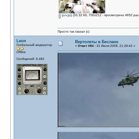
guv.jpg
(33.32 Кб, 700x212 - просмотрено 4652 раз.
Просто так сказал (с)
Leon
Вертолеты в Беслане
Глобальный модератор
«
Ответ #84 :
31 Июля 2008, 21:29:42 »
Offline
Сообщений: 6,482