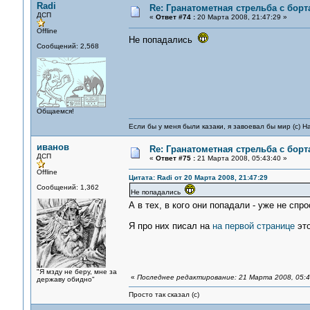
Radi
Re: Гранатометная стрельба с борт
ДСП
«
Ответ #74 :
20 Марта 2008, 21:47:29 »
Offline
Не попадались
Сообщений: 2,568
Общаемся!
Если бы у меня были казаки, я завоевал бы мир (с) Н
иванов
Re: Гранатометная стрельба с борт
ДСП
«
Ответ #75 :
21 Марта 2008, 05:43:40 »
Offline
Цитата: Radi от 20 Марта 2008, 21:47:29
Сообщений: 1,362
Не попадались
А в тех, в кого они попадали - уже не сп
Я про них писал на
на первой странице
это
"Я мзду не беру, мне за
«
Последнее редактирование: 21 Марта 2008, 05:4
державу обидно"
Просто так сказал (с)