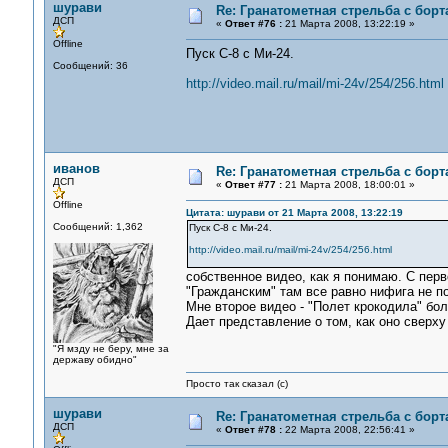
шурави
Re: Гранатометная стрельба с борт
ДСП
«
Ответ #76 :
21 Марта 2008, 13:22:19 »
Offline
Пуск С-8 с Ми-24.
Сообщений: 36
http://video.mail.ru/mail/mi-24v/254/256.html
иванов
Re: Гранатометная стрельба с борт
ДСП
«
Ответ #77 :
21 Марта 2008, 18:00:01 »
Offline
Цитата: шурави от 21 Марта 2008, 13:22:19
Сообщений: 1,362
Пуск С-8 с Ми-24.
http://video.mail.ru/mail/mi-24v/254/256.html
собственное видео, как я понимаю. С перв
"Гражданским" там все равно нифига не по
Мне второе видео - "Полет крокодила" бо
Дает представление о том, как оно сверху 
"Я мзду не беру, мне за
державу обидно"
Просто так сказал (с)
шурави
Re: Гранатометная стрельба с борт
ДСП
«
Ответ #78 :
22 Марта 2008, 22:56:41 »