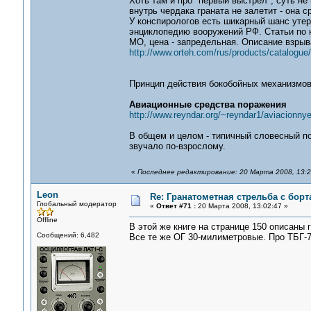
Хоть там и про "первый выстрел", суть не 
внутрь чердака граната не залетит - она с
У конспирологов есть шикарный шанс утер
энциклопедию вооружений РФ. Статьи по 
МО, цена - запредельная. Описание взрыва
http://www.orteh.com/rus/products/catalogue
Принцип действия бокобойных механизмов 
Авиационные средства поражения
http://www.reyndar.org/~reyndar1/aviacionn
В общем и целом - типичный словесный по
звучало по-взрослому.
«
Последнее редактирование: 20 Марта 2008, 13:2
Leon
Re: Гранатометная стрельба с борт
Глобальный модератор
«
Ответ #71 :
20 Марта 2008, 13:02:47 »
Offline
В этой же книге на странице 150 описаны
Сообщений: 6,482
Все те же ОГ 30-милиметровые. Про ТБГ-7 