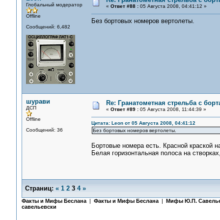
Глобальный модератор
«
Ответ #88 :
05 Августа 2008, 04:41:12 »
Offline
Без бортовых номеров вертолеты.
Сообщений: 6,482
шурави
Re: Гранатометная стрельба с борт
ДСП
«
Ответ #89 :
05 Августа 2008, 11:44:39 »
Offline
Цитата: Leon от 05 Августа 2008, 04:41:12
Сообщений: 36
Без бортовых номеров вертолеты.
Бортовые номера есть. Красной краской н
Белая горизонтальная полоса на створках
Страниц:
«
1
2
3
4
»
Факты и Мифы Беслана
|
Факты и Мифы Беслана
|
Мифы Ю.П. Савель
савельевски