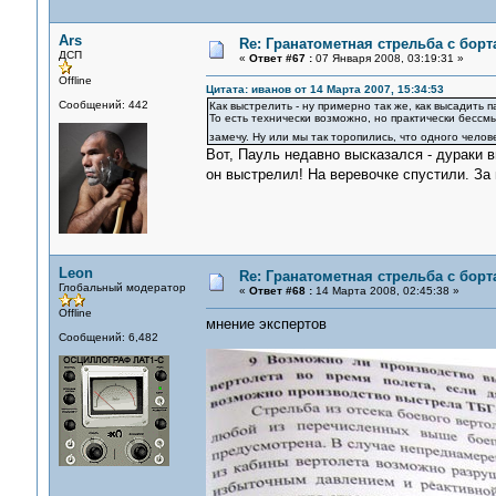
Ars
Re: Гранатометная стрельба с борт
ДСП
«
Ответ #67 :
07 Января 2008, 03:19:31 »
Offline
Цитата: иванов от 14 Марта 2007, 15:34:53
Сообщений: 442
Как выстрелить - ну примерно так же, как высадить 
То есть технически возможно, но практически бессмы
замечу. Ну или мы так торопились, что одного чело
Вот, Пауль недавно высказался - дураки в
он выстрелил! На веревочке спустили. За
Leon
Re: Гранатометная стрельба с борт
Глобальный модератор
«
Ответ #68 :
14 Марта 2008, 02:45:38 »
Offline
мнение экспертов
Сообщений: 6,482