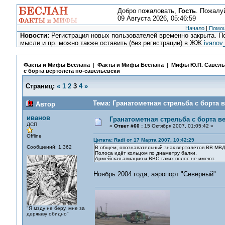
Добро пожаловать,
Гость
. Пожалу
09 Августа 2026, 05:46:59
Начало
|
Помо
Новости:
Регистрация новых пользователей временно закрыта. По
мысли и пр. можно также оставить (без регистрации) в ЖЖ
ivanov
Факты и Мифы Беслана
|
Факты и Мифы Беслана
|
Мифы Ю.П. Савель
с борта вертолета по-савельевски
Страниц:
«
1
2
3
4
»
Тема: Гранатометная стрельба с борта 
Автор
иванов
Гранатометная стрельба с борта в
ДСП
«
Ответ #60 :
15 Октября 2007, 01:05:42 »
Offline
Цитата: Radi от 17 Марта 2007, 10:42:29
Сообщений: 1,362
В общем, опознавательный знак вертолётов ВВ МВД
Полоса идёт кольцом по диаметру балки.
Армейская авиация и ВВС таких полос не имеют.
Ноябрь 2004 года, аэропорт "Северный"
"Я мзду не беру, мне за
державу обидно"