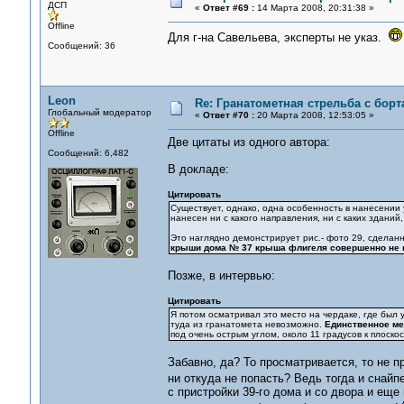
ДСП
«
Ответ #69 :
14 Марта 2008, 20:31:38 »
Offline
Для г-на Савельева, эксперты не указ.
Сообщений: 36
Leon
Re: Гранатометная стрельба с борт
Глобальный модератор
«
Ответ #70 :
20 Марта 2008, 12:53:05 »
Offline
Две цитаты из одного автора:
Сообщений: 6,482
В докладе:
Цитировать
Существует, однако, одна особенность в нанесении 
нанесен ни с какого направления, ни с каких здани
Это наглядно демонстрирует рис.- фото 29, сделанн
крыши дома № 37 крыша флигеля совершенно не 
Позже, в интервью:
Цитировать
Я потом осматривал это место на чердаке, где был 
туда из гранатомета невозможно.
Единственное ме
под очень острым углом, около 11 градусов к плоско
Забавно, да? То просматривается, то не п
ни откуда не попасть? Ведь тогда и снай
с пристройки 39-го дома и со двора и еще