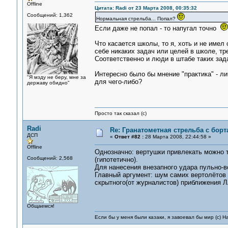
Offline
Цитата: Radi от 23 Марта 2008, 00:35:32
Сообщений: 1,362
Нормальная стрельба... Попал?
Если даже не попал - то напугал точно
Что касается школы, то я, хоть и не имел 
себе никаких задач или целей в школе, т
Соответственно и люди в штабе таких зада
Интересно было бы мнение "практика" - л
"Я мзду не беру, мне за
для чего-либо?
державу обидно"
Просто так сказал (с)
Radi
Re: Гранатометная стрельба с борт
ДСП
«
Ответ #82 :
28 Марта 2008, 22:44:58 »
Offline
Однозначно: вертушки привлекать можно 
Сообщений: 2,568
(гипотетично).
Для нанесения внезапного удара пульно-
Главный аргумент: шум самих вертолётов и
скрытного(от журналистов) приближения Л
Общаемся!
Если бы у меня были казаки, я завоевал бы мир (с) Н