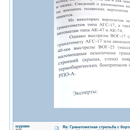
шурави
Re: Гранатометная стрельба с борт
ДСП