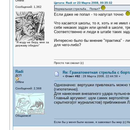
Offline
Цитата: Radi от 23 Марта 2008, 00:35:32
Сообщений: 1,362
Нормальная стрельба... Попал?
Если даже не попал - то напугал точно
Что касается школы, то я, хоть и не имел 
себе никаких задач или целей в школе, т
Соответственно и люди в штабе таких зада
Интересно было бы мнение "практика" - л
"Я мзду не беру, мне за
для чего-либо?
державу обидно"
Просто так сказал (с)
Radi
Re: Гранатометная стрельба с борт
ДСП
«
Ответ #82 :
28 Марта 2008, 22:44:58 »
Offline
Однозначно: вертушки привлекать можно 
Сообщений: 2,568
(гипотетично).
Для нанесения внезапного удара пульно-
Главный аргумент: шум самих вертолётов и
скрытного(от журналистов) приближения Л
Общаемся!
Если бы у меня были казаки, я завоевал бы мир (с) Н