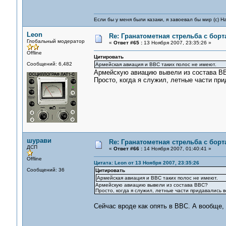
Если бы у меня были казаки, я завоевал бы мир (с) Н
Leon
Re: Гранатометная стрельба с борт
Глобальный модератор
«
Ответ #65 :
13 Ноября 2007, 23:35:26 »
Offline
Цитировать
Сообщений: 6,482
Армейская авиация и ВВС таких полос не имеют.
Армейскую авиацию вывели из состава В
Просто, когда я служил, летные части пр
шурави
Re: Гранатометная стрельба с борт
ДСП
«
Ответ #66 :
14 Ноября 2007, 01:40:41 »
Offline
Цитата: Leon от 13 Ноября 2007, 23:35:26
Сообщений: 36
Цитировать
Армейская авиация и ВВС таких полос не имеют.
Армейскую авиацию вывели из состава ВВС?
Просто, когда я служил, летные части придавались 
Сейчас вроде как опять в ВВС. А вообще,