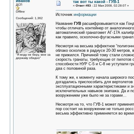
иванов
так вот ты какой - ГУВ-1
ДСП
«
Ответ #83 :
22 Мая 2008, 02:28:07 »
Offline
Источник
информации
Сообщений: 1,362
Название
ГУВ
расшифровывается как Гонд
чтобы отличать контейнер от аналогичног
автоматический гранатомет АГ-17А калибр
как правило, осколочно-фугасными грана
Несмотря на весьма эффектное “полигонно
облако осколков в радиусе 20-30 метров, 
не прижился. Причиной тому стали сложно
"Я мзду не беру, мне за
державу обидно"
скорость гранаты, требующие от пилотов
способности НУР С-5 и С-8 не уступали г
два с половиной раза.
К тому же, к моменту начала широкого по
догадались приспособить для вертолетов
эксплуатационными характеристиками и з
исключительных навыков экипажа. Да и п
вооружением уже было не за горами…
Несмотря на то, что ГУВ-1 может применят
пор состоит на вооружении не только росс
весьма эффективно применяется во время