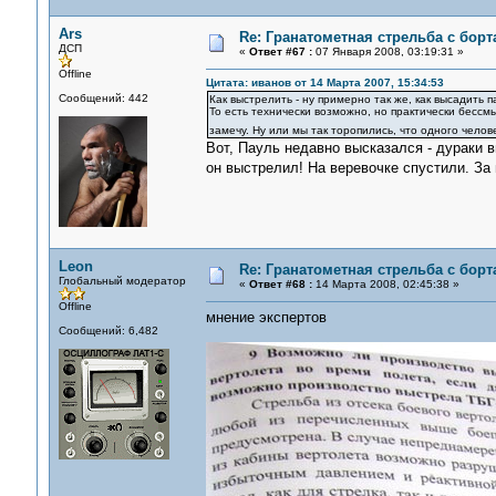
Ars
Re: Гранатометная стрельба с борт
ДСП
«
Ответ #67 :
07 Января 2008, 03:19:31 »
Offline
Цитата: иванов от 14 Марта 2007, 15:34:53
Сообщений: 442
Как выстрелить - ну примерно так же, как высадить 
То есть технически возможно, но практически бессмы
замечу. Ну или мы так торопились, что одного чело
Вот, Пауль недавно высказался - дураки в
он выстрелил! На веревочке спустили. За
Leon
Re: Гранатометная стрельба с борт
Глобальный модератор
«
Ответ #68 :
14 Марта 2008, 02:45:38 »
Offline
мнение экспертов
Сообщений: 6,482