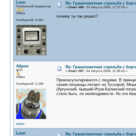
Leon
Re: Гранатометная стрельба с борт
Глобальный модератор
«
Ответ #86 :
03 Августа 2008, 17:27:53 »
Offline
почему ты так решил?
Сообщений: 6,482
Айрон
Re: Гранатометная стрельба с борт
ДСП
«
Ответ #87 :
04 Августа 2008, 11:36:43 »
Offline
Проконсультировался с людями. В принцип
Сообщений: 2,198
своем погранцы летают на Тусхорой, Меш
(Аргунский, бывший Итум-Калинский погра
стало быть, по необходимости. Но эти баз
WWW
Leon
Re: Гранатометная стрельба с борт