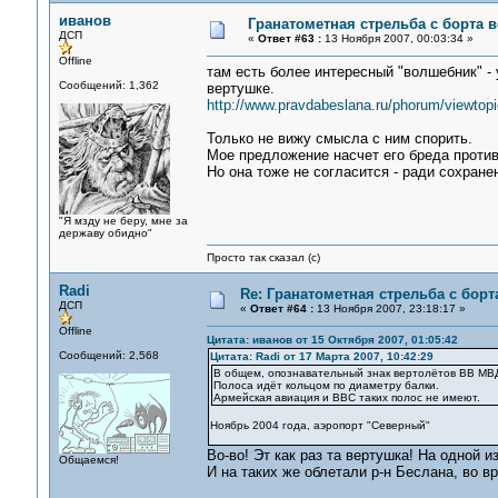
иванов
Гранатометная стрельба с борта ве
ДСП
«
Ответ #63 :
13 Ноября 2007, 00:03:34 »
Offline
там есть более интересный "волшебник" - 
Сообщений: 1,362
вертушке.
http://www.pravdabeslana.ru/phorum/viewtop
Только не вижу смысла с ним спорить.
Мое предложение насчет его бреда против
Но она тоже не согласится - ради сохране
"Я мзду не беру, мне за
державу обидно"
Просто так сказал (с)
Radi
Re: Гранатометная стрельба с борт
ДСП
«
Ответ #64 :
13 Ноября 2007, 23:18:17 »
Offline
Цитата: иванов от 15 Октября 2007, 01:05:42
Сообщений: 2,568
Цитата: Radi от 17 Марта 2007, 10:42:29
В общем, опознавательный знак вертолётов ВВ МВ
Полоса идёт кольцом по диаметру балки.
Армейская авиация и ВВС таких полос не имеют.
Ноябрь 2004 года, аэропорт "Северный"
Во-во! Эт как раз та вертушка! На одной и
Общаемся!
И на таких же облетали р-н Беслана, во вр