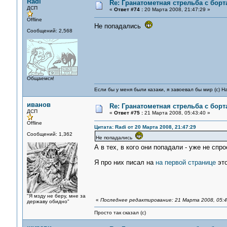
Radi
Re: Гранатометная стрельба с борт
ДСП
«
Ответ #74 :
20 Марта 2008, 21:47:29 »
Offline
Не попадались
Сообщений: 2,568
Общаемся!
Если бы у меня были казаки, я завоевал бы мир (с) Н
иванов
Re: Гранатометная стрельба с борт
ДСП
«
Ответ #75 :
21 Марта 2008, 05:43:40 »
Offline
Цитата: Radi от 20 Марта 2008, 21:47:29
Сообщений: 1,362
Не попадались
А в тех, в кого они попадали - уже не сп
Я про них писал на
на первой странице
это
"Я мзду не беру, мне за
«
Последнее редактирование: 21 Марта 2008, 05:4
державу обидно"
Просто так сказал (с)