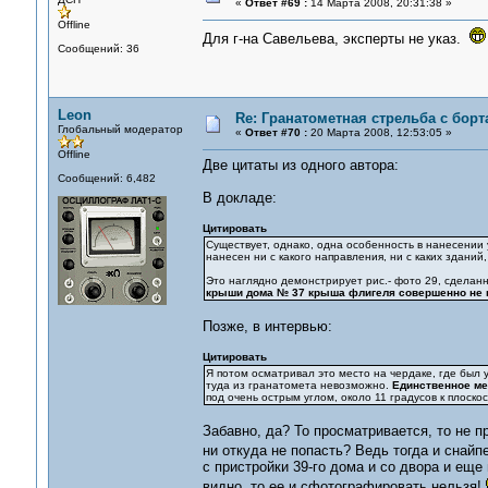
«
Ответ #69 :
14 Марта 2008, 20:31:38 »
Offline
Для г-на Савельева, эксперты не указ.
Сообщений: 36
Leon
Re: Гранатометная стрельба с борт
Глобальный модератор
«
Ответ #70 :
20 Марта 2008, 12:53:05 »
Offline
Две цитаты из одного автора:
Сообщений: 6,482
В докладе:
Цитировать
Существует, однако, одна особенность в нанесении 
нанесен ни с какого направления, ни с каких здани
Это наглядно демонстрирует рис.- фото 29, сделанн
крыши дома № 37 крыша флигеля совершенно не 
Позже, в интервью:
Цитировать
Я потом осматривал это место на чердаке, где был 
туда из гранатомета невозможно.
Единственное ме
под очень острым углом, около 11 градусов к плоско
Забавно, да? То просматривается, то не п
ни откуда не попасть? Ведь тогда и снай
с пристройки 39-го дома и со двора и еще
видно, то ее и сфотографировать нельзя!