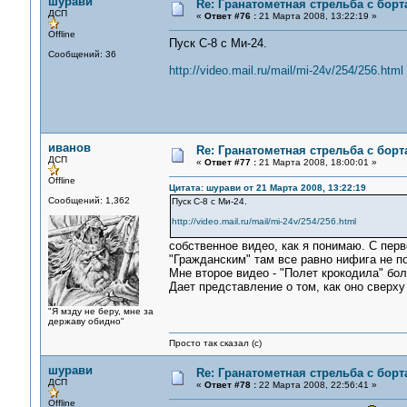
шурави
Re: Гранатометная стрельба с борт
ДСП
«
Ответ #76 :
21 Марта 2008, 13:22:19 »
Offline
Пуск С-8 с Ми-24.
Сообщений: 36
http://video.mail.ru/mail/mi-24v/254/256.html
иванов
Re: Гранатометная стрельба с борт
ДСП
«
Ответ #77 :
21 Марта 2008, 18:00:01 »
Offline
Цитата: шурави от 21 Марта 2008, 13:22:19
Сообщений: 1,362
Пуск С-8 с Ми-24.
http://video.mail.ru/mail/mi-24v/254/256.html
собственное видео, как я понимаю. С перв
"Гражданским" там все равно нифига не по
Мне второе видео - "Полет крокодила" бо
Дает представление о том, как оно сверху 
"Я мзду не беру, мне за
державу обидно"
Просто так сказал (с)
шурави
Re: Гранатометная стрельба с борт
ДСП
«
Ответ #78 :
22 Марта 2008, 22:56:41 »
Offline