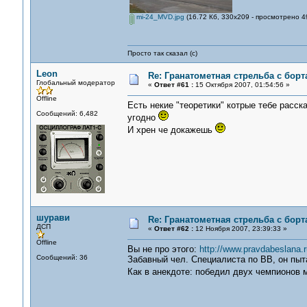
mi-24_MVD.jpg
(16.72 Кб, 330x209 - просмотрено 4
Просто так сказал (с)
Leon
Re: Гранатометная стрельба с борт
Глобальный модератор
«
Ответ #61 :
15 Октября 2007, 01:54:56 »
Offline
Есть некие "теоретики" котрые тебе расск
Сообщений: 6,482
угодно
И хрен че докажешь
шурави
Re: Гранатометная стрельба с борт
ДСП
«
Ответ #62 :
12 Ноября 2007, 23:39:33 »
Offline
Вы не про этого:
http://www.pravdabeslana.
Сообщений: 36
Забавный чел. Специалиста по ВВ, он пыт
Как в анекдоте: победил двух чемпионов 