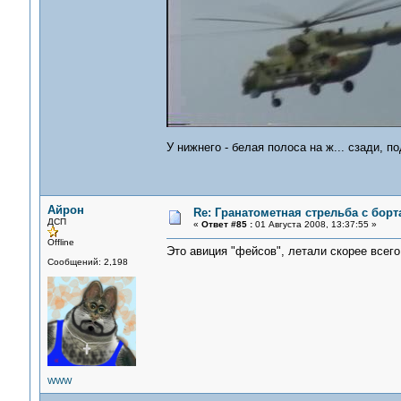
У нижнего - белая полоса на ж... сзади, п
Айрон
Re: Гранатометная стрельба с борт
ДСП
«
Ответ #85 :
01 Августа 2008, 13:37:55 »
Offline
Это авиция "фейсов", летали скорее всего 
Сообщений: 2,198
WWW