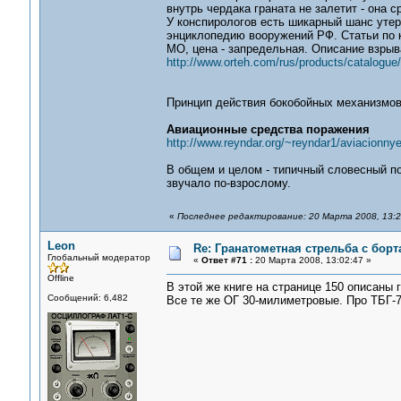
внутрь чердака граната не залетит - она с
У конспирологов есть шикарный шанс утер
энциклопедию вооружений РФ. Статьи по 
МО, цена - запредельная. Описание взрыва
http://www.orteh.com/rus/products/catalogue
Принцип действия бокобойных механизмов 
Авиационные средства поражения
http://www.reyndar.org/~reyndar1/aviacionn
В общем и целом - типичный словесный по
звучало по-взрослому.
«
Последнее редактирование: 20 Марта 2008, 13:2
Leon
Re: Гранатометная стрельба с борт
Глобальный модератор
«
Ответ #71 :
20 Марта 2008, 13:02:47 »
Offline
В этой же книге на странице 150 описаны
Сообщений: 6,482
Все те же ОГ 30-милиметровые. Про ТБГ-7 