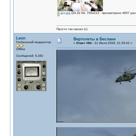
guv.jpg
(33.32 Кб, 700x212 - просмотрено 4657 раз.
Просто так сказал (с)
Leon
Вертолеты в Беслане
Глобальный модератор
«
Ответ #84 :
31 Июля 2008, 21:29:42 »
Offline
Сообщений: 6,482