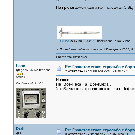
На прилагаемой картинке - та самая С-8Д.
c-8.jpg
(5.47 Кб, 300x88 - просмотрено 5487 раз.)
«
Последнее редактирование: 27 Февраля 2007, 04
Просто так сказал (с)
Leon
Re: Гранатометная стрельба с борт
Глобальный модератор
«
Ответ #11 :
27 Февраля 2007, 06:36:49 »
Offline
Иванов.
Сообщений: 6,482
Не "ВоенТеха", а "ВоенМеха".
У тебя часто встречается этот ляп. Пофик
Radi
Re: Гранатометная стрельба с борт
ДСП
«
Ответ #12 :
27 Февраля 2007, 07:18:49 »