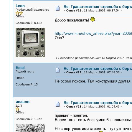
Leon
Re: Гранатометная стрельба с борт
Глобальный модератор
«
Ответ #21 :
13 Марта 2007, 06:37:54 »
Offline
Добро пожаловать!
Сообщений: 6,482
http://www.i-r.ru/show_arhive.php?year=20
Оно?
«
Последнее редактирование: 13 Марта 2007, 06:5
Estel
Re: Гранатометная стрельба с борт
Редкий гость
«
Ответ #22 :
13 Марта 2007, 07:48:36 »
Offline
Не особо похоже. Там конструкция другая
Сообщений: 15
иванов
Re: Гранатометная стрельба с борт
ДСП
«
Ответ #23 :
14 Марта 2007, 01:04:46 »
Offline
принцип - понятен.
Сообщений: 1,362
Более того - есть бесшумно-беспламенные
Но с вертушек ими стрелять - тут уж точн