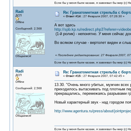
Если бы у меня были казаки, я завоевал бы мир (с) Н
Radi
Re: Гранатометная стрельба с борт
ДСП
«
Ответ #14 :
27 Февраля 2007, 07:26:30 »
Offline
А вот здесь
Сообщений: 2,568
http://spb.kp.ru/redirect.php3?referer=video
(1-й ролик) - непонятно. У меня сейчас д
Во всяком случае - вертолет виден и слы
«
Последнее редактирование: 27 Февраля 2007, 07:
Общаемся!
Если бы у меня были казаки, я завоевал бы мир (с) Н
Radi
Re: Гранатометная стрельба с борт
ДСП
«
Ответ #15 :
27 Февраля 2007, 07:42:45 »
Offline
13.30. "Очень много убитых, мужчин всех
Сообщений: 2,568
приходилось вытаскивать под плотным пе
прекращались, перемежаясь разрывами гр
Новый характерный звук - над городом по
http://www.agentura.ru/press/about/jointproje
Общаемся!
Если бы у меня были казаки, я завоевал бы мир (с) Н