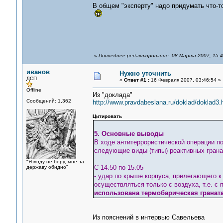
В общем "эксперту" надо придумать что-т
«
Последнее редактирование: 08 Марта 2007, 15:4
иванов
Нужно уточнить
ДСП
«
Ответ #1 :
16 Февраля 2007, 03:46:54 »
Offline
Из "доклада"
Сообщений: 1,362
http://www.pravdabeslana.ru/doklad/doklad3
Цитировать
5. Основные выводы
В ходе антитеррористической операции п
следующие виды (типы) реактивных грана
"Я мзду не беру, мне за
С 14.50 по 15.05
державу обидно"
- удар по крыше корпуса, прилегающего к
осуществляться только с воздуха, т.е. с
использована термобарическая граната
Из пояснений в интервью Савельева