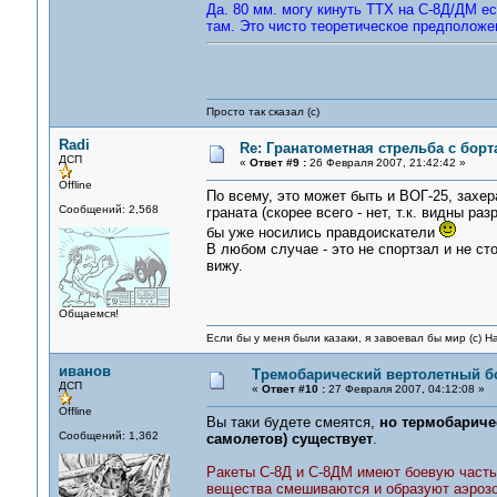
Да. 80 мм. могу кинуть ТТХ на С-8Д/ДМ ес
там. Это чисто теоретическое предположен
Просто так сказал (с)
Radi
Re: Гранатометная стрельба с борт
ДСП
«
Ответ #9 :
26 Февраля 2007, 21:42:42 »
Offline
По всему, это может быть и ВОГ-25, захе
Сообщений: 2,568
граната (скорее всего - нет, т.к. видны р
бы уже носились правдоискатели
В любом случае - это не спортзал и не сто
вижу.
Общаемся!
Если бы у меня были казаки, я завоевал бы мир (с) Н
иванов
Тремобарический вертолетный б
ДСП
«
Ответ #10 :
27 Февраля 2007, 04:12:08 »
Offline
Вы таки будете смеятся,
но термобарич
Сообщений: 1,362
самолетов) существует
.
Ракеты С-8Д и С-8ДМ имеют боевую часть
вещества смешиваются и образуют аэроз