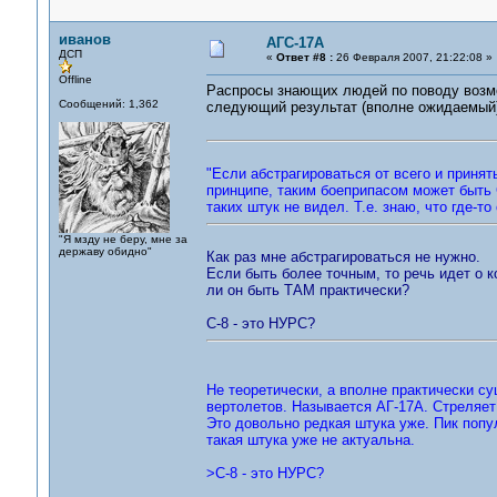
иванов
АГС-17А
ДСП
«
Ответ #8 :
26 Февраля 2007, 21:22:08 »
Offline
Распросы знающих людей по поводу возмо
Сообщений: 1,362
следующий результат (вполне ожидаемый
"Если абстрагироваться от всего и принят
принципе, таким боеприпасом может быть 
таких штук не видел. Т.е. знаю, что где-т
"Я мзду не беру, мне за
державу обидно"
Как раз мне абстрагироваться не нужно.
Если быть более точным, то речь идет о 
ли он быть ТАМ практически?
С-8 - это НУРС?
Не теоретически, а вполне практически су
вертолетов. Называется АГ-17А. Стреляет 
Это довольно редкая штука уже. Пик попу
такая штука уже не актуальна.
>С-8 - это НУРС?