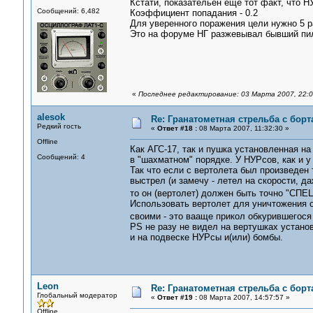
Кстати, показательен еще тот факт, что Н
Сообщений: 6,482
Коэффициент попадания - 0.2
Для уверенного поражения цели нужно 5 раке
Это на форуме НГ разжевывал бывший пил
«
Последнее редактирование: 03 Марта 2007, 22:0
alesok
Re: Гранатометная стрельба с борт
Редкий гость
«
Ответ #18 :
08 Марта 2007, 11:32:30 »
Offline
Как АГС-17, так и пушка установленная н
Сообщений: 4
в "шахматном" порядке. У НУРсов, как и у
Так что если с вертолета был произведен 
выстрел (и замечу - летел на скорости, да
то он (вертолет) должен быть точно "СПЕ
Использовать вертолет для уничтожения о
своими - это вааще прикол обкурившегося
PS не разу не видел на вертушках устано
и на подвеске НУРсы и(или) бомбы.
Leon
Re: Гранатометная стрельба с борт
Глобальный модератор
«
Ответ #19 :
08 Марта 2007, 14:57:57 »
Offline