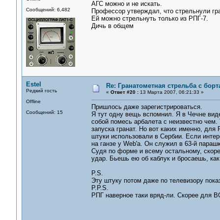
АГС можно и не искать.
Сообщений: 6,482
Профессор утверждал, что стрельнули гра
Ей можно стрельнуть только из РПГ-7.
Дичь в общем
Estel
Re: Гранатометная стрельба с борт
Редкий гость
«
Ответ #20 :
13 Марта 2007, 06:21:33 »
Offline
Пришлось даже зарегистрироваться.
Сообщений: 15
Я тут одну вещь вспомнил. Я в Чечне вид
собой помесь арбалета с неизвестно чем.
запуска гранат. Но вот каких именно, для 
штуки использовали в Сербии. Если инте
на ганзе у Web'a. Он служил в 63-й параш
Судя по форме и всему остальному, скоре
удар. Бьешь ею об каблук и бросаешь, как
P.S.
Эту штуку потом даже по телевизору пока
P.P.S.
РПГ наверное таки вряд-ли. Скорее для В