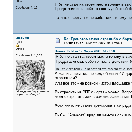
Offline
Я бы не стал на твоем месте голову в за
Сообщений: 15
Представляешь себе точность действий бой
То, что с вертушек не работали это ежу п
иванов
Re: Гранатометная стрельба с борт
ДСП
«
Ответ #25 :
14 Марта 2007, 05:17:54 »
Offline
Цитата: Estel от 14 Марта 2007, 04:43:50
Сообщений: 1,362
Я бы не стал на твоем месте голову в з
Представляешь себе точность действий бо
То, что с вертушек не работали это ежу понятно. Ме
А машина прыгала по колдобоинам? И доро
оторваться?
Или все это - на ровной чистой площадк
"Я мзду не беру, мне за
Выстрелить из РПГ с борта - можно. Вопр
державу обидно"
можно стрелять или в режиме зависания. И
Хотя никто не станет тренировать ся ради
ПыСы. "Арбалет" вряд ли чем-то большим,