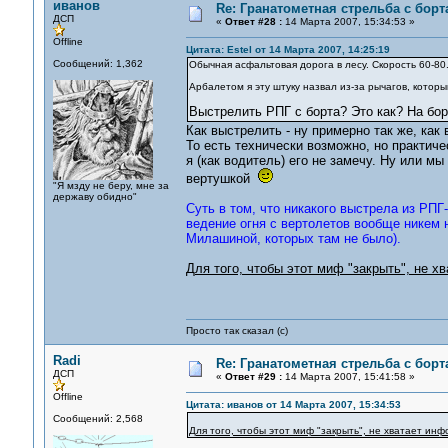
иванов
Re: Гранатометная стрельба с борт
ДСП
«
Ответ #28 :
14 Марта 2007, 15:34:53 »
Offline
Цитата: Estel от 14 Марта 2007, 14:25:19
Сообщений: 1,362
Обычная асфальтовая дорога в лесу. Скорость 60-80
Арбалетом я эту штуку назвал из-за рычагов, которы
Выстрелить РПГ с борта? Это как? На бор
Как выстрелить - ну примерно так же, как
То есть технически возможно, но практич
я (как водитель) его не замечу. Ну или мы
вертушкой
"Я мзду не беру, мне за
державу обидно"
Суть в том, что никакого выстрела из РПГ
ведение огня с вертолетов вообще никем
Милашиной, которых там не было).
Для того, чтобы этот миф "закрыть", не хв
Просто так сказал (с)
Radi
Re: Гранатометная стрельба с борт
ДСП
«
Ответ #29 :
14 Марта 2007, 15:41:58 »
Offline
Цитата: иванов от 14 Марта 2007, 15:34:53
Сообщений: 2,568
Для того, чтобы этот миф "закрыть", не хватает инф