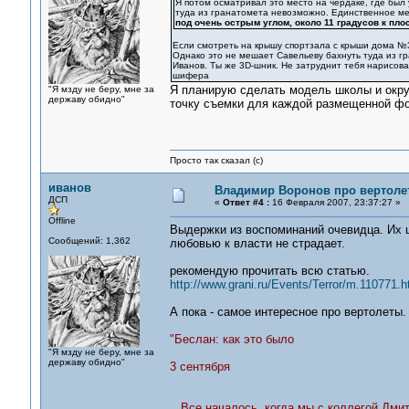
Я потом осматривал это место на чердаке, где был 
туда из гранатомета невозможно. Единственное ме
под очень острым углом, около 11 градусов к пло
Если смотреть на крышу спортзала с крыши дома №37
Однако это не мешает Савельеву бахнуть туда из г
Иванов. Ты же 3D-шник. Не затруднит тебя нарисова
шифера
Я планирую сделать модель школы и окруж
"Я мзду не беру, мне за
державу обидно"
точку съемки для каждой размещенной ф
Просто так сказал (с)
иванов
Владимир Воронов про вертоле
ДСП
«
Ответ #4 :
16 Февраля 2007, 23:37:27 »
Offline
Выдержки из воспоминаний очевидца. Их це
Сообщений: 1,362
любовью к власти не страдает.
рекомендую прочитать всю статью.
http://www.grani.ru/Events/Terror/m.110771.h
А пока - самое интересное про вертолеты.
"Беслан: как это было
"Я мзду не беру, мне за
державу обидно"
3 сентября
...Все началось, когда мы с коллегой Дм