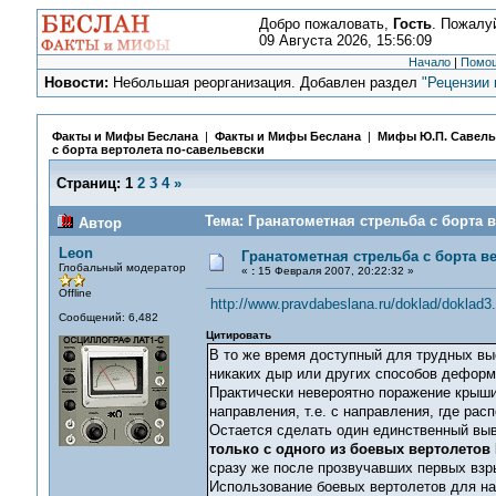
Добро пожаловать,
Гость
. Пожалу
09 Августа 2026, 15:56:09
Начало
|
Помо
Новости:
Небольшая реорганизация. Добавлен раздел
"Рецензии 
Факты и Мифы Беслана
|
Факты и Мифы Беслана
|
Мифы Ю.П. Савель
с борта вертолета по-савельевски
Страниц:
1
2
3
4
»
Тема: Гранатометная стрельба с борта 
Автор
Leon
Гранатометная стрельба с борта в
Глобальный модератор
«
:
15 Февраля 2007, 20:22:32 »
Offline
http://www.pravdabeslana.ru/doklad/doklad3
Сообщений: 6,482
Цитировать
В то же время доступный для трудных вы
никаких дыр или других способов деформ
Практически невероятно поражение крыши
направления, т.е. с направления, где ра
Остается сделать один единственный вы
только с одного из боевых вертолетов
сразу же после прозвучавших первых взр
Использование боевых вертолетов для на