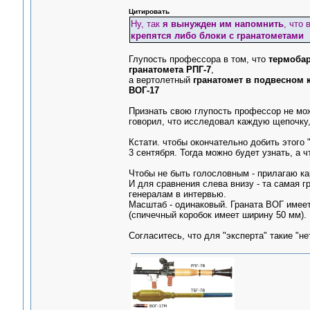
Цитировать
Ну, так
я вынужден им напомнить
, что
крепятся либо блоки с гранатометами
Глупость профессора в том, что
термобар
гранатомета РПГ-7
,
а вертолетный
гранатомет в подвесном 
ВОГ-17
Признать свою глупость профессор не може
говорил, что исследовал каждую щепочку,
Кстати. чтобы окончательно добить этого
3 сентября. Тогда можно будет узнать, а 
Чтобы не быть голословным - прилагаю ка
И для сравнения слева внизу - та самая г
генералам в интервью.
Масштаб - одинаковый. Граната ВОГ имеет 
(спичечный коробок имеет ширину 50 мм).
Согласитесь, что для "эксперта" такие "не