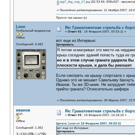
rpg7_tbg_vog_17.jpg
(32.53 Кб, 658x337 - просмотр
«
Последнее редактирование: 11 Ноября 2007, 16:0
Просто так сказал (с)
Leon
Re: Гранатометная стрельба с борт
Глобальный модератор
«
Ответ #2 :
16 Февраля 2007, 05:53:11 »
Offline
вот еще из Интервью:
Сообщений: 6,482
Цитировать
Я потом осматривал это место на чердаке,
крыш соседних зданий попасть туда из г
но и в этом случае граната ударила бы
плоскости крыши, и дала бы рикошет
.
Если смотреть на крышу спортзала с крыш
Однако это не мешает Савельеву бахнуть 
Иванов. Ты же 3D-шник. Не затруднит теб
прийти граната? Относительно шифера
«
Последнее редактирование: 08 Марта 2007, 15:5
иванов
Re: Гранатометная стрельба с борт
ДСП
«
Ответ #3 :
16 Февраля 2007, 14:18:16 »
Offline
Цитата: Leon от 16 Февраля 2007, 05:53:11
Сообщений: 1,362
вот еще из Интервью:
Цитировать