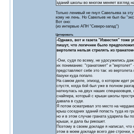
зданий школы во многом меняет взгляд 
Только ленивый не пнул Савельева за эту б
кому не лень. Но Савельев не был бы "экс
Вот оно:
(из интервью АПН "Северо-запад")
Цитировать
-Однако, вот и газета "Известия" тоже
пишут, что логичнее было предположить
вертолета нельзя стрелять из гранатом
-Они, судя по всему, не удосужились даж
их пониманию: "гранатомет" и "вертолет" 
представляют себе это так: из вертолета
базуки куда попало.
На самом деле, эпизод, о котором идет ре
спустя, когда бой был уже в полном разг
наткнулась на двух наших спецназовцев, 
снайпера, который с крыши школы простр
давала в суде.
Я потом осматривал это место на чердаке,
крыш соседних зданий попасть туда из г
но и в этом случае граната ударила бы по
крыши, и дала бы рикошет.
Поэтому в своем докладе я написал, что 
этом в моем докладе всего две строчки, н