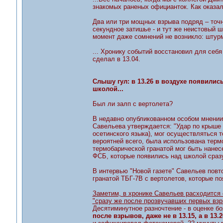
знакомых раненых официанток. Как оказал
Два или три мощных взрыва подряд – точне
секундное затишье - и тут же неистовый ш
момент даже сомнений не возникло: штурм
... Хронику событий восстановил для себ
сделал в 13.04.
Слышу гул: в 13.26 в воздухе появились
школой...
Был ли залп с вертолета?
В недавно опубликованном особом мнении
Савельева утверждается: "Удар по крыше 
осетинского языка), мог осуществляться т
вероятней всего, была использована терм
термобарической гранатой мог быть нанес
ФСБ, которые появились над школой сраз
В интервью "Новой газете" Савельев повто
гранатой ТБГ-7В с вертолетов, которые по
Заметим, в хронике Савельев расходится 
"сразу же после прозвучавших первых взрыв
Десятиминутное разночтение - в оценке б
после взрывов, даже не в 13.15, а в 13.