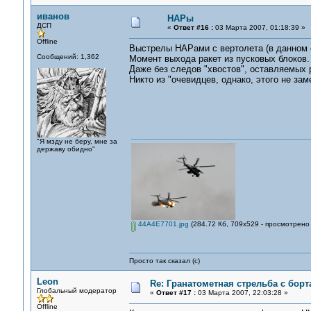
иванов
НАРы
ДСП
«
Ответ #16 :
03 Марта 2007, 01:18:39 »
Offline
Выстрелы НАРами с вертолета (в данном 
Сообщений: 1,362
Момент выхода ракет из пусковых блоков.
Даже без следов "хвостов", оставляемых р
Никто из "очевидцев, однако, этого не зам
"Я мзду не беру, мне за
державу обидно"
44A4E7701.jpg
(284.72 Кб, 709x529 - просмотрено 
Просто так сказал (с)
Leon
Re: Гранатометная стрельба с борт
Глобальный модератор
«
Ответ #17 :
03 Марта 2007, 22:03:28 »
Offline