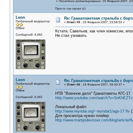
«
Последнее редактирование: 16 Февраля 2007, 23
Просто так сказал (с)
Leon
Re: Гранатометная стрельба с борт
Глобальный модератор
«
Ответ #5 :
16 Февраля 2007, 23:58:53 »
Offline
Кстати, Савельев, как член комиссии, впо
Сообщений: 6,482
Не стал узнавать
Leon
Re: Гранатометная стрельба с борт
Глобальный модератор
«
Ответ #6 :
18 Февраля 2007, 09:30:37 »
Offline
НТВ "Военное дело" Гранатометы АГС-17
Сообщений: 6,482
http://www.youtube.com/watch?v=5nKhEZT
Локальный файл:
http://www.reyndar.org/~reyndar1/ags-17.flv
(
Для просмотра нужен плейер:
http://www.martijndevisser.com/blog/article/f