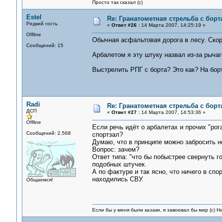
Просто так сказал (с)
Estel
Re: Гранатометная стрельба с борт
Редкий гость
«
Ответ #26 :
14 Марта 2007, 14:25:19 »
Offline
Обычная асфальтовая дорога в лесу. Скор
Сообщений: 15
Арбалетом я эту штуку назвал из-за рычаг
Выстрелить РПГ с борта? Это как? На борт
Radi
Re: Гранатометная стрельба с борт
ДСП
«
Ответ #27 :
14 Марта 2007, 14:53:36 »
Offline
Если речь идёт о арбалетах и прочих "рог
Сообщений: 2,568
спортзал?
Думаю, что в принципе можно забросить не
Вопрос: зачем?
Ответ типа: "что бы побыстрее свернуть г
подобных штучек.
А по фактуре и так ясно, что ничего в спор
находились СВУ.
Общаемся!
Если бы у меня были казаки, я завоевал бы мир (с) Н