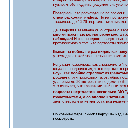
и зафиксировал фотокамерой. 22 минуты м
нужно, чтобы поднять (разумеется, уже п
Повторюсь, это расхождение во времени 
стала расхожим мифом.
Но на протяжении
творилось до 13.26, вертолетчики никаког
Да и версия Савельева об обстреле с верт
многочисленных коллег возле места тра
наблюдал!
Нет и ни одного свидетельского
противоречат) о том, что вертолеты произ
Бывая на войне, не раз видел, как веду
утверждаю: такой залп нельзя не заметить
Репутация Савельева как специалиста "по
когда он предположил, что с вертолета пр
наук, как вообще стреляют из гранатом
мощная струя пороховых газов, образующа
удалении до 30 метров там не должно быт
это означает, что гранатометный выстрел 
мог
подвесках вертолетов, насколько
гранатометами, а со вполне штатными
залп с вертолета не мог остаться незамеч
По крайней мере, снимки вертушек над Бе
посмотреть.