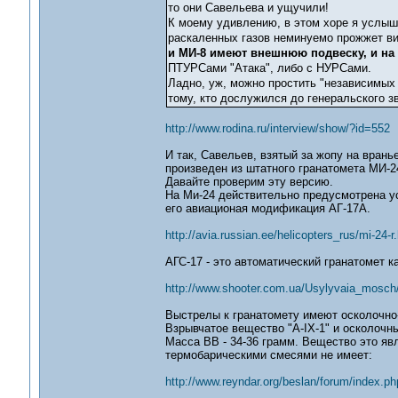
то они Савельева и ущучили!
К моему удивлению, в этом хоре я услыша
раскаленных газов неминуемо прожжет ви
и МИ-8 имеют внешнюю подвеску, и на 
ПТУРСами "Атака", либо с НУРСами.
Ладно, уж, можно простить "независимых 
тому, кто дослужился до генеральского з
http://www.rodina.ru/interview/show/?id=552
И так, Савельев, взятый за жопу на врань
произведен из штатного гранатомета МИ-24
Давайте проверим эту версию.
На Ми-24 действительно предусмотрена ус
его авиационая модификация АГ-17А.
http://avia.russian.ee/helicopters_rus/mi-24-r
АГС-17 - это автоматический гранатомет к
http://www.shooter.com.ua/Usylyvaia_mosc
Выстрелы к гранатомету имеют осколочно
Взрывчатое вещество "А-IХ-1" и осколочн
Масса ВВ - 34-36 грамм. Вещество это яв
термобарическими смесями не имеет:
http://www.reyndar.org/beslan/forum/index.ph