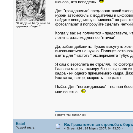
шансов, что попадешь.
Для "гражданских" предлагаю такой экспе
нужен автомобиль с водителем и цифровой
найдите неподвижную "мишень" на расстоя
"Я мзду не беру, мне за
фотоаппарат и попробуйте сделать четкий 
державу обидно"
Когда у вас не получится - представьте, 
летит в разы медленнее "птички".
Да, забыл добавить. Нужно высунуть хотя
высовываться не нужно. Полиция остановит
взять для "чистоты" эксперимента тубус д
Я сам с вертолета не стрелял. Но фотогр
Главная мысль - камеру бы не вырвало из 
кадра - ни одного приемлемого кадра. Даж
Болтанка, ветер, скорость - не дают.
ПыСы. Для "негражданских" - полная бесс
мне понятна.
Просто так сказал (с)
Estel
Re: Гранатометная стрельба с борт
Редкий гость
«
Ответ #24 :
14 Марта 2007, 04:43:50 »