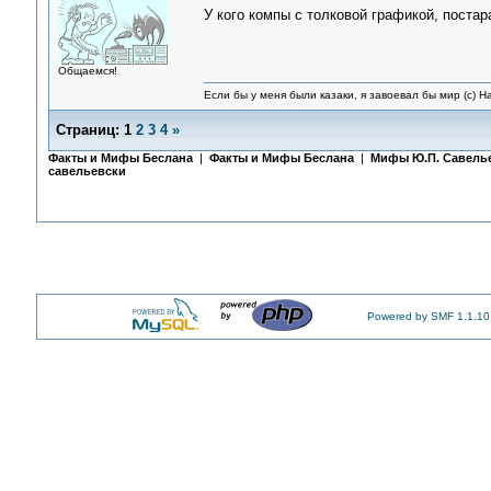
У кого компы с толковой графикой, постар
Общаемся!
Если бы у меня были казаки, я завоевал бы мир (с) Н
Страниц:
1
2
3
4
»
Факты и Мифы Беслана
|
Факты и Мифы Беслана
|
Мифы Ю.П. Савель
савельевски
Powered by SMF 1.1.10