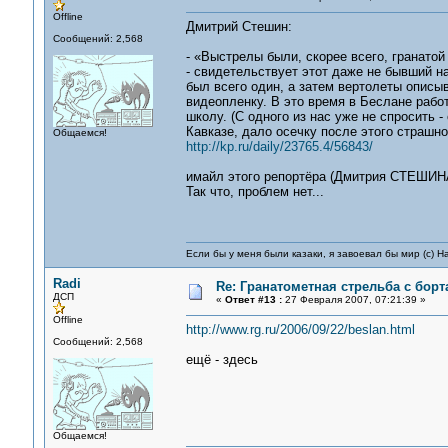
Offline
Дмитрий Стешин:
Сообщений: 2,568
- «Выстрелы были, скорее всего, гранатой
- свидетельствует этот даже не бывший н
был всего один, а затем вертолеты описыв
видеопленку. В это время в Беслане работ
школу. (С одного из нас уже не спросить 
Кавказе, дало осечку после этого страшно
Общаемся!
http://kp.ru/daily/23765.4/56843/
имайл этого репортёра (Дмитрия СТЕШИН
Так что, проблем нет...
Если бы у меня были казаки, я завоевал бы мир (с) Н
Radi
Re: Гранатометная стрельба с борт
ДСП
«
Ответ #13 :
27 Февраля 2007, 07:21:39 »
Offline
http://www.rg.ru/2006/09/22/beslan.html
Сообщений: 2,568
ещё - здесь
Общаемся!