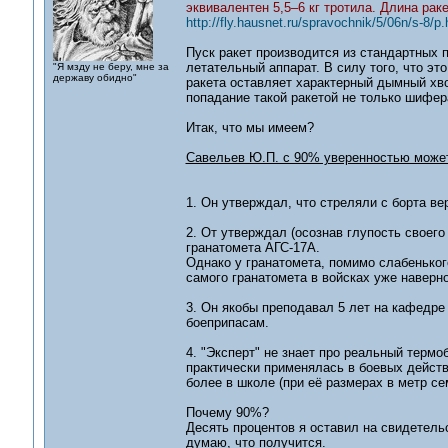
эквивалентен 5,5–6 кг тротила. Длина раке
http://fly.hausnet.ru/spravochnik/5/06n/s-8/p.
Пуск ракет производится из стандартных 
летательный аппарат. В силу того, что это
"Я мзду не беру, мне за
державу обидно"
ракета оставляет характерный дымный хво
попадание такой ракетой не только шифера
Итак, что мы имеем?
Савельев Ю.П. с 90% уверенностью може
1. Он утверждал, что стреляли с борта ве
2. От утверждал (осознав глупость своего
гранатомета АГС-17А.
Однако у гранатомета, помимо слабеньког
самого гранатомета в войсках уже наверно
3. Он якобы преподавал 5 лет на кафедре
боеприпасам.
4. "Эксперт" не знает про реальный терм
практически применялась в боевых действи
более в школе (при её размерах в метр се
Почему 90%?
Десять процентов я оставил на свидетель
думаю, что получится.