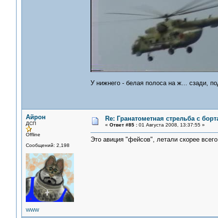
У нижнего - белая полоса на ж... сзади, п
Айрон
Re: Гранатометная стрельба с борт
ДСП
«
Ответ #85 :
01 Августа 2008, 13:37:55 »
Offline
Это авиция "фейсов", летали скорее всего 
Сообщений: 2,198
WWW