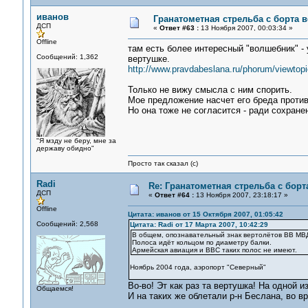
иванов
Гранатометная стрельба с борта ве
ДСП
«
Ответ #63 :
13 Ноября 2007, 00:03:34 »
Offline
там есть более интересный "волшебник" - 
Сообщений: 1,362
вертушке.
http://www.pravdabeslana.ru/phorum/viewtop
Только не вижу смысла с ним спорить.
Мое предложение насчет его бреда против
Но она тоже не согласится - ради сохране
"Я мзду не беру, мне за
державу обидно"
Просто так сказал (с)
Radi
Re: Гранатометная стрельба с борт
ДСП
«
Ответ #64 :
13 Ноября 2007, 23:18:17 »
Offline
Цитата: иванов от 15 Октября 2007, 01:05:42
Сообщений: 2,568
Цитата: Radi от 17 Марта 2007, 10:42:29
В общем, опознавательный знак вертолётов ВВ МВ
Полоса идёт кольцом по диаметру балки.
Армейская авиация и ВВС таких полос не имеют.
Ноябрь 2004 года, аэропорт "Северный"
Во-во! Эт как раз та вертушка! На одной и
Общаемся!
И на таких же облетали р-н Беслана, во вр