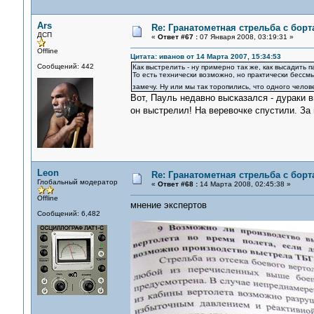
Ars
Re: Гранатометная стрельба с борт
ДСП
«
Ответ #67 :
07 Января 2008, 03:19:31 »
Offline
Цитата: иванов от 14 Марта 2007, 15:34:53
Сообщений: 442
Как выстрелить - ну примерно так же, как высадить 
То есть технически возможно, но практически бессмы
замечу. Ну или мы так торопились, что одного чело
Вот, Пауль недавно высказался - дураки в
он выстрелил! На веревочке спустили. За
Leon
Re: Гранатометная стрельба с борт
Глобальный модератор
«
Ответ #68 :
14 Марта 2008, 02:45:38 »
Offline
мнение экспертов
Сообщений: 6,482