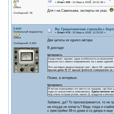
ДСП
«
Ответ #69 :
14 Марта 2008, 20:31:38 »
Offline
Для г-на Савельева, эксперты не указ.
Сообщений: 36
Leon
Re: Гранатометная стрельба с борт
Глобальный модератор
«
Ответ #70 :
20 Марта 2008, 12:53:05 »
Offline
Две цитаты из одного автора:
Сообщений: 6,482
В докладе:
Цитировать
Существует, однако, одна особенность в нанесении 
нанесен ни с какого направления, ни с каких здани
Это наглядно демонстрирует рис.- фото 29, сделанн
крыши дома № 37 крыша флигеля совершенно не 
Позже, в интервью:
Цитировать
Я потом осматривал это место на чердаке, где был 
туда из гранатомета невозможно.
Единственное ме
под очень острым углом, около 11 градусов к плоско
Забавно, да? То просматривается, то не п
ни откуда не попасть? Ведь тогда и снай
с пристройки 39-го дома и со двора и еще