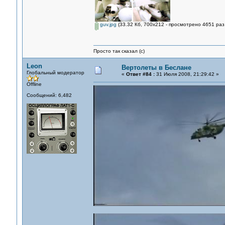
guv.jpg
(33.32 Кб, 700x212 - просмотрено 4651 раз.
Просто так сказал (с)
Leon
Вертолеты в Беслане
Глобальный модератор
«
Ответ #84 :
31 Июля 2008, 21:29:42 »
Offline
Сообщений: 6,482