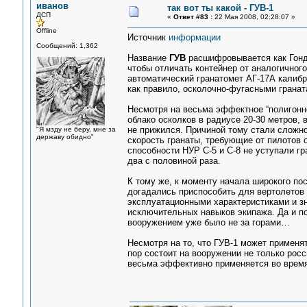
иванов
так вот ты какой - ГУВ-1
ДСП
«
Ответ #83 :
22 Мая 2008, 02:28:07 »
Offline
Источник
информации
Сообщений: 1,362
Название
ГУВ
расшифровывается как Гонд
чтобы отличать контейнер от аналогичног
автоматический гранатомет АГ-17А калибр
как правило, осколочно-фугасными грана
Несмотря на весьма эффектное “полигонно
облако осколков в радиусе 20-30 метров, 
не прижился. Причиной тому стали сложно
"Я мзду не беру, мне за
державу обидно"
скорость гранаты, требующие от пилотов
способности НУР С-5 и С-8 не уступали г
два с половиной раза.
К тому же, к моменту начала широкого по
догадались приспособить для вертолетов
эксплуатационными характеристиками и з
исключительных навыков экипажа. Да и п
вооружением уже было не за горами…
Несмотря на то, что ГУВ-1 может применят
пор состоит на вооружении не только росс
весьма эффективно применяется во время