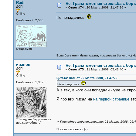
Radi
Re: Гранатометная стрельба с борт
ДСП
«
Ответ #74 :
20 Марта 2008, 21:47:29 »
Offline
Не попадались
Сообщений: 2,568
Общаемся!
Если бы у меня были казаки, я завоевал бы мир (с) Н
иванов
Re: Гранатометная стрельба с борт
ДСП
«
Ответ #75 :
21 Марта 2008, 05:43:40 »
Offline
Цитата: Radi от 20 Марта 2008, 21:47:29
Сообщений: 1,362
Не попадались
А в тех, в кого они попадали - уже не сп
Я про них писал на
на первой странице
это
"Я мзду не беру, мне за
«
Последнее редактирование: 21 Марта 2008, 05:4
державу обидно"
Просто так сказал (с)