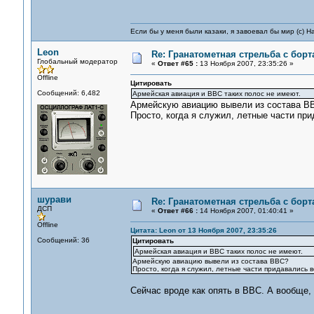
Если бы у меня были казаки, я завоевал бы мир (с) Н
Leon
Re: Гранатометная стрельба с борт
Глобальный модератор
«
Ответ #65 :
13 Ноября 2007, 23:35:26 »
Offline
Цитировать
Сообщений: 6,482
Армейская авиация и ВВС таких полос не имеют.
Армейскую авиацию вывели из состава В
Просто, когда я служил, летные части пр
шурави
Re: Гранатометная стрельба с борт
ДСП
«
Ответ #66 :
14 Ноября 2007, 01:40:41 »
Offline
Цитата: Leon от 13 Ноября 2007, 23:35:26
Сообщений: 36
Цитировать
Армейская авиация и ВВС таких полос не имеют.
Армейскую авиацию вывели из состава ВВС?
Просто, когда я служил, летные части придавались 
Сейчас вроде как опять в ВВС. А вообще,