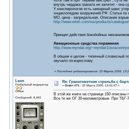
Хоть там и про "первый выстрел", суть не 
внутрь чердака граната не залетит - она с
У конспирологов есть шикарный шанс утер
энциклопедию вооружений РФ. Статьи по 
МО, цена - запредельная. Описание взрыва
http://www.orteh.com/rus/products/catalogue
Принцип действия бокобойных механизмов 
Авиационные средства поражения
http://www.reyndar.org/~reyndar1/aviacionn
В общем и целом - типичный словесный по
звучало по-взрослому.
«
Последнее редактирование: 20 Марта 2008, 13:2
Leon
Re: Гранатометная стрельба с борт
Глобальный модератор
«
Ответ #71 :
20 Марта 2008, 13:02:47 »
Offline
В этой же книге на странице 150 описаны
Сообщений: 6,482
Все те же ОГ 30-милиметровые. Про ТБГ-7 