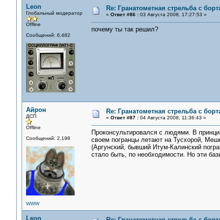
Leon
Re: Гранатометная стрельба с борт
Глобальный модератор
«
Ответ #86 :
03 Августа 2008, 17:27:53 »
Offline
почему ты так решил?
Сообщений: 6,482
Айрон
Re: Гранатометная стрельба с борт
ДСП
«
Ответ #87 :
04 Августа 2008, 11:36:43 »
Offline
Проконсультировался с людями. В принцип
Сообщений: 2,198
своем погранцы летают на Тусхорой, Меш
(Аргунский, бывший Итум-Калинский погра
стало быть, по необходимости. Но эти баз
WWW
Leon
Re: Гранатометная стрельба с борт