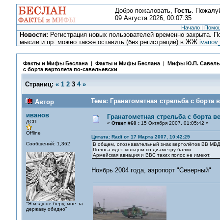
Добро пожаловать,
Гость
. Пожалу
09 Августа 2026, 00:07:35
Начало
|
Помо
Новости:
Регистрация новых пользователей временно закрыта. По
мысли и пр. можно также оставить (без регистрации) в ЖЖ
ivanov
Факты и Мифы Беслана
|
Факты и Мифы Беслана
|
Мифы Ю.П. Савель
с борта вертолета по-савельевски
Страниц:
«
1
2
3
4
»
Тема: Гранатометная стрельба с борта 
Автор
иванов
Гранатометная стрельба с борта в
ДСП
«
Ответ #60 :
15 Октября 2007, 01:05:42 »
Offline
Цитата: Radi от 17 Марта 2007, 10:42:29
Сообщений: 1,362
В общем, опознавательный знак вертолётов ВВ МВД
Полоса идёт кольцом по диаметру балки.
Армейская авиация и ВВС таких полос не имеют.
Ноябрь 2004 года, аэропорт "Северный"
"Я мзду не беру, мне за
державу обидно"