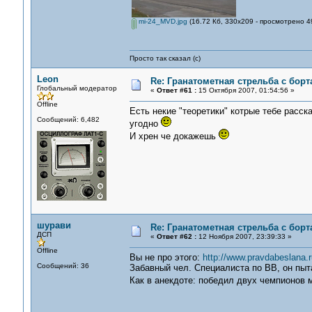
mi-24_MVD.jpg
(16.72 Кб, 330x209 - просмотрено 4
Просто так сказал (с)
Leon
Re: Гранатометная стрельба с борт
Глобальный модератор
«
Ответ #61 :
15 Октября 2007, 01:54:56 »
Offline
Есть некие "теоретики" котрые тебе расск
Сообщений: 6,482
угодно
И хрен че докажешь
шурави
Re: Гранатометная стрельба с борт
ДСП
«
Ответ #62 :
12 Ноября 2007, 23:39:33 »
Offline
Вы не про этого:
http://www.pravdabeslana.
Сообщений: 36
Забавный чел. Специалиста по ВВ, он пыт
Как в анекдоте: победил двух чемпионов 