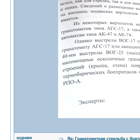
шурави
Re: Гранатометная стрельба с борт