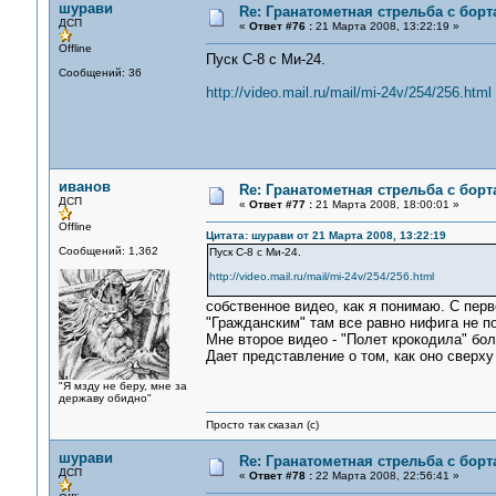
шурави
Re: Гранатометная стрельба с борт
ДСП
«
Ответ #76 :
21 Марта 2008, 13:22:19 »
Offline
Пуск С-8 с Ми-24.
Сообщений: 36
http://video.mail.ru/mail/mi-24v/254/256.html
иванов
Re: Гранатометная стрельба с борт
ДСП
«
Ответ #77 :
21 Марта 2008, 18:00:01 »
Offline
Цитата: шурави от 21 Марта 2008, 13:22:19
Сообщений: 1,362
Пуск С-8 с Ми-24.
http://video.mail.ru/mail/mi-24v/254/256.html
собственное видео, как я понимаю. С перв
"Гражданским" там все равно нифига не по
Мне второе видео - "Полет крокодила" бо
Дает представление о том, как оно сверху 
"Я мзду не беру, мне за
державу обидно"
Просто так сказал (с)
шурави
Re: Гранатометная стрельба с борт
ДСП
«
Ответ #78 :
22 Марта 2008, 22:56:41 »