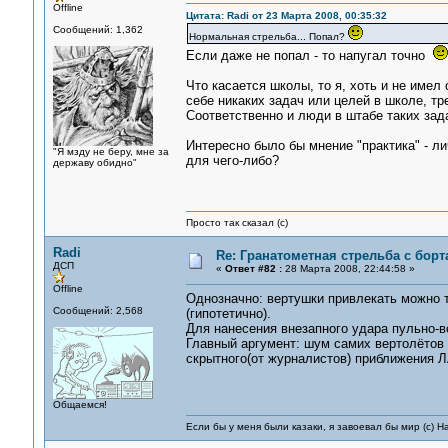
Offline
Цитата: Radi от 23 Марта 2008, 00:35:32
Сообщений: 1,362
Нормальная стрельба... Попал?
Если даже не попал - то напугал точно
Что касается школы, то я, хоть и не имел 
себе никаких задач или целей в школе, т
Соответственно и люди в штабе таких зада
Интересно было бы мнение "практика" - л
"Я мзду не беру, мне за
для чего-либо?
державу обидно"
Просто так сказал (с)
Radi
Re: Гранатометная стрельба с борт
ДСП
«
Ответ #82 :
28 Марта 2008, 22:44:58 »
Offline
Однозначно: вертушки привлекать можно 
Сообщений: 2,568
(гипотетично).
Для нанесения внезапного удара пульно-
Главный аргумент: шум самих вертолётов и
скрытного(от журналистов) приближения Л
Общаемся!
Если бы у меня были казаки, я завоевал бы мир (с) Н