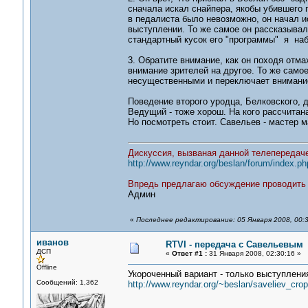
сначала искал снайпера, якобы убившего п
в педалиста было невозможно, он начал и
выступлении. То же самое он рассказывал
стандартный кусок его "программы" я на
3. Обратите внимание, как он походя отм
внимание зрителей на другое. То же само
несущественными и переключает внимание 
Поведение второго уродца, Белковского, д
Ведущий - тоже хорош. На кого рассчитана
Но посмотреть стоит. Савельев - мастер 
Дискуссия, вызваная данной телепередаче
http://www.reyndar.org/beslan/forum/index.
Впредь предлагаю обсуждение проводить в
Админ
«
Последнее редактирование: 05 Января 2008, 00:3
иванов
RTVI - передача с Савельевым
ДСП
«
Ответ #1 :
31 Января 2008, 02:30:16 »
Offline
Укороченный вариант - только выступлени
Сообщений: 1,362
http://www.reyndar.org/~beslan/saveliev_cro