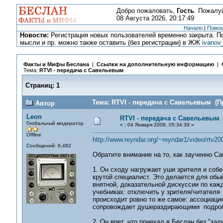
Добро пожаловать,
Гость
. Пожалу
08 Августа 2026, 20:17:49
Начало
|
Помо
Новости:
Регистрация новых пользователей временно закрыта. По
мысли и пр. можно также оставить (без регистрации) в ЖЖ
ivanov
Факты и Мифы Беслана
|
Ссылки на дополнительную информацию
|
Тема:
RTVI - передача с Савельевым
Страниц:
1
Тема: RTVI - передача с Савельевым (П
Автор
Leon
RTVI - передача с Савельевым
Глобальный модератор
«
:
04 Января 2008, 05:34:39 »
Offline
http://www.reyndar.org/~reyndar1/video/rtv2
Сообщений: 6,482
Обратите внимание на то, как заученно Са
1. Он сходу нагружает уши зрителя и соб
крутой специалист. Это делается для обы
внятной, доказательной дискуссии по каж
учебниках: отключить у зрителя/читателя
происходит ровно то же самое: ассоциаци
сопровождает душераздирающими подробно
2. Он врет, что приехал в Беслан без "за