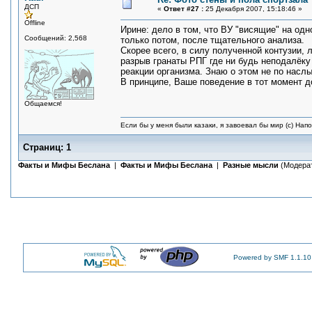
ДСП
«
Ответ #27 :
25 Декабря 2007, 15:18:46 »
Offline
Ирине: дело в том, что ВУ "висящие" на о
Сообщений: 2,568
только потом, после тщательного анализа.
Скорее всего, в силу полученной контузии, 
разрыв гранаты РПГ где ни будь неподалёку 
реакции организма. Знаю о этом не по насл
В принципе, Ваше поведение в тот момент д
Общаемся!
Если бы у меня были казаки, я завоевал бы мир (с) Нап
Страниц:
1
Факты и Мифы Беслана
|
Факты и Мифы Беслана
|
Разные мысли
(Модера
Powered by SMF 1.1.10