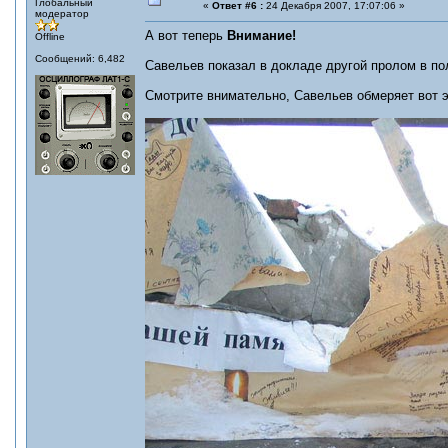
Глобальный
«
Ответ #6 :
24 Декабря 2007, 17:07:06 »
модератор
А вот теперь
Внимание!
Offline
Сообщений: 6,482
Савельев показал в докладе другой пролом в по
Смотрите внимательно, Савельев обмеряет вот э