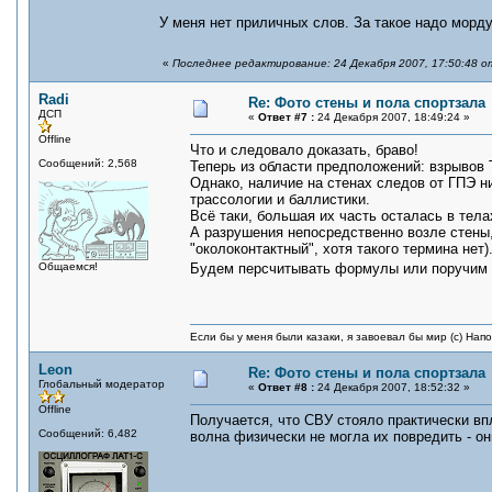
У меня нет приличных слов. За такое надо морду
«
Последнее редактирование: 24 Декабря 2007, 17:50:48 о
Radi
Re: Фото стены и пола спортзала
ДСП
«
Ответ #7 :
24 Декабря 2007, 18:49:24 »
Offline
Что и следовало доказать, браво!
Сообщений: 2,568
Теперь из области предположений: взрывов Т
Однако, наличие на стенах следов от ГПЭ ни
трассологии и баллистики.
Всё таки, большая их часть осталась в тела
А разрушения непосредственно возле стены, 
"околоконтактный", хотя такого термина нет)
Общаемся!
Будем персчитывать формулы или поручим
Если бы у меня были казаки, я завоевал бы мир (с) Нап
Leon
Re: Фото стены и пола спортзала
Глобальный модератор
«
Ответ #8 :
24 Декабря 2007, 18:52:32 »
Offline
Получается, что СВУ стояло практически вп
Сообщений: 6,482
волна физически не могла их повредить - о