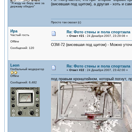
"Я мзду не беру, мне за
(висевшая под щитом), а другая - хоть и с
державу обидно"
Просто так сказал (с)
Ира
Re: Фото стены и пола спортзала
Частый гость
«
Ответ #21 :
24 Декабря 2007, 23:29:08 »
Offline
ОЗМ-72 (висевшая под щитом) - Можно уточ
Сообщений: 120
Leon
Re: Фото стены и пола спортзала
Глобальный модератор
«
Ответ #22 :
24 Декабря 2007, 23:42:00 »
Offline
под правым кронштейном, который погнут, п
Сообщений: 6,482