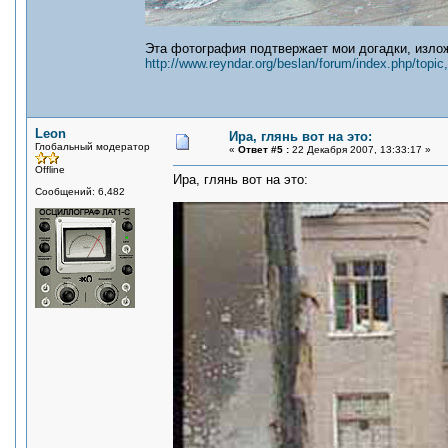
Эта фотография подтвержает мои догадки, излож
http://www.reyndar.org/beslan/forum/index.php/topic
Leon
Ира, глянь вот на это:
Глобальный модератор
«
Ответ #5 :
22 Декабря 2007, 13:33:17 »
Offline
Ира, глянь вот на это:
Сообщений: 6,482