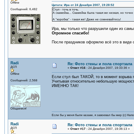
Offline
Цитата: Ира от 24 Декабря 2007, 19:28:52
Сообщений: 6,482
Стул - точь в точь.
А скамейка... Скамейка была такая же низкая, но точно
А "коробка" - такая же! Даже не сомневайтесь!
Ира, мы только что разрушили один из самы
Огромное спасибо!
После праздников оформлю всё это в виде 
Radi
Re: Фото стены и пола спортзала
ДСП
«
Ответ #16 :
24 Декабря 2007, 19:33:36 »
Offline
Если стул был ТАКОЙ, то в момент взрыва 
Сообщений: 2,568
Учитывая относительно небольшую мощность
ИМЕННО ТАК!
Общаемся!
Если бы у меня были казаки, я завоевал бы мир (с) Нап
Radi
Re: Фото стены и пола спортзала
ДСП
«
Ответ #17 :
24 Декабря 2007, 19:36:13 »