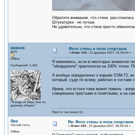
Обратите внимание, что стена расслоилась 
Штукатурка - не лучше.
Не удивительно, что стена просто обвалила
иванов
Фото стены и пола спортзала
ДСП
«
Ответ #24 :
25 Декабря 2007, 01:08:00 »
Offline
Я извиняюсь, если в некоторых моментах пи
Сообщений: 1,362
"обнаружили" практически на 100% точно. П
А вообще определенно о взрыве ОЗМ-72, их
который, судя по всему, работал в составе 
Ирина, это кстати тоже может помочь - вопр
соверешнно простыми и понятными, а на сам
"Я мзду не беру, мне за
державу обидно"
Просто так сказал (с)
Ира
Re: Фото стены и пола спортзала
Частый гость
«
Ответ #25 :
25 Декабря 2007, 08:59:34 »
Offline
О "взрывах" хочу сказать субъективно.