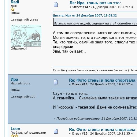
Radi
Re: Ира, глянь вот на это:
ДСП
«
Ответ #13 :
24 Декабря 2007, 19:17:16 »
Offline
Цитата: Ира от 24 Декабря 2007, 19:08:32
Сообщений: 2,568
Из знакомых мне людей, сидящих на этой скамейке не 
А там по определению никто не мог выжить,
Могли выжить те, кто находился в тот момен
Те, кто погиб, сами не зная того, спасли т
снарядами.
Общаемся!
Увы, так бывает...
Если бы у меня были казаки, я завоевал бы мир (с) Нап
Ира
Re: Фото стены и пола спортзала
Частый гость
«
Ответ #14 :
24 Декабря 2007, 19:28:52 »
Offline
Стул - точь в точь.
Сообщений: 120
А скамейка... Скамейка была такая же низкая
И "коробка" - такая же! Даже не сомневайтес
«
Последнее редактирование: 24 Декабря 2007, 19:31
Leon
Re: Фото стены и пола спортзала
Глобальный модератор
«
Ответ #15 :
24 Декабря 2007, 19:31:35 »