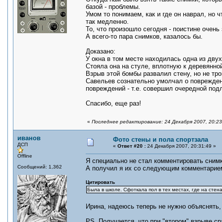
базой - проблемы.
Умом то понимаем, как и где он наврал, но
так медленно.
То, что произошло сегодня - поистине очень
А всего-то пара снимков, казалось бы.
Доказано:
У окна в том месте находилась одна из дв
Стояла она на стуле, вплотную к деревянно
Взрыв этой бомбы развалил стену, но не тр
Савельев сознательно умолчал о поврежден
повреждений - т.е. совершил очередной подл
Спасибо, еще раз!
«
Последнее редактирование: 24 Декабря 2007, 20:23
иванов
Фото стены и пола спортзала
ДСП
«
Ответ #20 :
24 Декабря 2007, 20:31:49 »
Offline
Я специально не стал комментировать снимк
Сообщений: 1,362
А получил я их со следующим комментарие
Цитировать
Была в школе. Сфоткала пол в тех местах, где на стен
Ирина, надеюсь теперь не нужно объяснять
PS. Получается, что при "втором" взрыве с