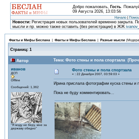
Добро пожаловать,
Гость
. Пожалу
09 Августа 2026, 13:03:56
Начало
|
Помо
Новости:
Регистрация новых пользователей временно закрыта. По
мысли и пр. можно также оставить (без регистрации) в ЖЖ
ivanov
Факты и Мифы Беслана
|
Факты и Мифы Беслана
|
Разные мысли
(Модера
Страниц:
1
Тема: Фото стены и пола спортзала (Проч
Автор
иванов
Фото стены и пола спортзала
ДСП
«
:
22 Декабря 2007, 03:59:03 »
Offline
Ирина прислала фотографии куска стены и 
Сообщений: 1,362
Пока не буду комментировать...
"Я мзду не беру, мне за
державу обидно"