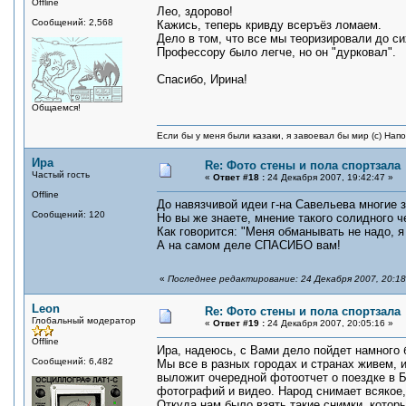
Offline
Лео, здорово!
Сообщений: 2,568
Кажись, теперь кривду всеръёз ломаем.
Дело в том, что все мы теоризировали до с
Профессору было легче, но он "дурковал".
Спасибо, Ирина!
Общаемся!
Если бы у меня были казаки, я завоевал бы мир (с) Нап
Ира
Re: Фото стены и пола спортзала
Частый гость
«
Ответ #18 :
24 Декабря 2007, 19:42:47 »
Offline
До навязчивой идеи г-на Савельева многие 
Сообщений: 120
Но вы же знаете, мнение такого солидного 
Как говорится: "Меня обманывать не надо, 
А на самом деле СПАСИБО вам!
«
Последнее редактирование: 24 Декабря 2007, 20:18
Leon
Re: Фото стены и пола спортзала
Глобальный модератор
«
Ответ #19 :
24 Декабря 2007, 20:05:16 »
Offline
Ира, надеюсь, с Вами дело пойдет намного 
Сообщений: 6,482
Мы все в разных городах и странах живем, 
выложит очередной фотоотчет о поездке в Б
фотографий и видео. Народ снимает всякое, 
Откуда нам было взять такие снимки, котор