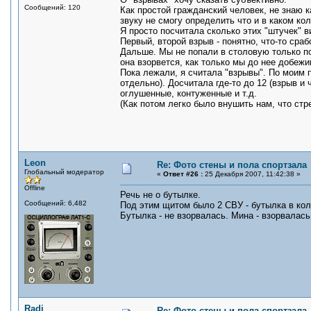
Сообщений: 120
Как простой гражданский человек, не знаю к
звуку не смогу определить что и в каком ко
Я просто посчитала сколько этих "штучек" ви
Первый, второй взрыв - понятно, что-то сраб
Дальше. Мы не попали в столовую только по
она взорвется, как только мы до нее добежи
Пока лежали, я считала "взрывы". По моим 
отдельно). Досчитала где-то до 12 (взрыв и 
оглушенные, контуженные и т.д.
(Как потом легко было внушить нам, что стр
Leon
Re: Фото стены и пола спортзала
Глобальный модератор
«
Ответ #26 :
25 Декабря 2007, 11:42:38 »
Offline
Речь не о бутылке.
Сообщений: 6,482
Под этим щитом было 2 СВУ - бутылка в кол
Бутылка - не взорвалась. Мина - взорвалась
Radi
Re: Фото стены и пола спортзала