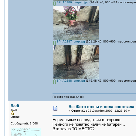
SP_A0286_croped.jpg
(94.49 Кб, 600x481 - просмотре
SP_A0287_crop.jpg
(161.29 Кб, 800x600 - просмотрен
SP_A0288_crop.jpg
(145.48 Кб, 800x600 - просмотрен
Просто так сказал (с)
Radi
Re: Фото стены и пола спортзала
ДСП
«
Ответ #1 :
22 Декабря 2007, 12:23:19 »
Offline
Нормальные последствия от взрыва.
Сообщений: 2,568
Немного не понятно наличие батареи...
Это точно ТО МЕСТО?