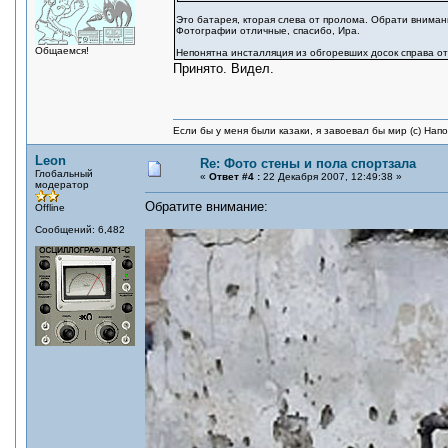
Это батарея, кторая слева от пролома. Обрати внимани
Фотографии отличные, спасибо, Ира.
Общаемся!
Непонятна инсталляция из обгоревших досок справа от
Принято. Видел.
Если бы у меня были казаки, я завоевал бы мир (с) Нап
Leon
Re: Фото стены и пола спортзала
Глобальный
«
Ответ #4 :
22 Декабря 2007, 12:49:38 »
модератор
Обратите внимание:
Offline
Сообщений: 6,482