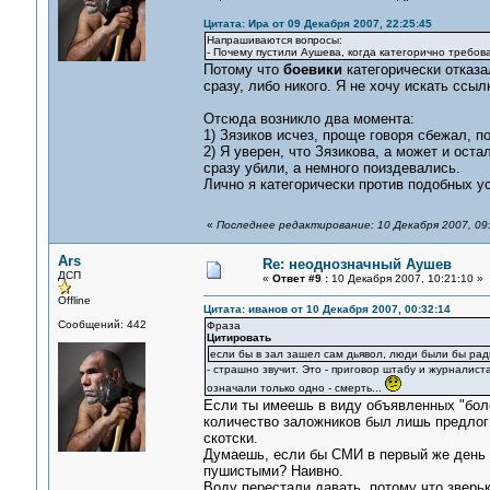
Цитата: Ира от 09 Декабря 2007, 22:25:45
Напрашиваются вопросы:
- Почему пустили Аушева, когда категорично требов
Потому что
боевики
категорически отказа
сразу, либо никого. Я не хочу искать ссылк
Отсюда возникло два момента:
1) Зязиков исчез, проще говоря сбежал, п
2) Я уверен, что Зязикова, а может и ост
сразу убили, а немного поиздевались.
Лично я категорически против подобных у
«
Последнее редактирование: 10 Декабря 2007, 09:
Ars
Re: неоднозначный Аушев
ДСП
«
Ответ #9 :
10 Декабря 2007, 10:21:10 »
Offline
Цитата: иванов от 10 Декабря 2007, 00:32:14
Сообщений: 442
Фраза
Цитировать
если бы в зал зашел сам дьявол, люди были бы рад
- страшно звучит. Это - приговор штабу и журналиста
означали только одно - смерть...
Если ты имеешь в виду объявленных "бол
количество заложников был лишь предлог 
скотски.
Думаешь, если бы СМИ в первый же день о
пушистыми? Наивно.
Воду перестали давать, потому что зверьк