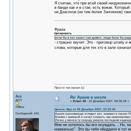
Я считаю, что при всей своей неоднознач
в банде как и в стае, есть вожак. Которы
ни Дзасохов (ни тем более Зангионов) так
Фраза
Цитировать
если бы в зал зашел сам дьявол, люди были бы рады
- страшно звучит. Это - приговор штабу и 
слова, которые для тех кто в зале означал
Просто так сказал (с)
Ars
Re: Аушев в школе
ДСП
«
Ответ #8 :
10 Декабря 2007, 09:56:49 »
Offline
Цитата: Ира от 09 Декабря 2007, 22:25:45
Сообщений: 442
Аушев оценивающе оглядел зал, закивал и сказал По
боевик с камерой и начал снимать, как заминирован з
Лично у меня в ту секунду умерла последняя надеж
Мне не хотелось бы его осуждать... Но, н
нормально". Это бы тебя ободрило в тот 