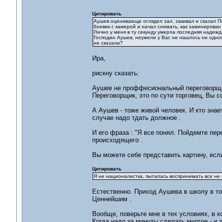
Цитировать
Аушев оценивающе оглядел зал, закивал и сказал По
боевик с камерой и начал снимать, как заминирован з
Лично у меня в ту секунду умерла последняя надеж
Господин Аушев, неужели у Вас не нашлось ни одно
не сказали?
Ира,
рискну сказать:
Аушев не проффесиональный переговорщик
Переговорщик, это по сути торговец, Вы с
А Аушев - тоже живой человек. И кто знае
случае надо тдать должное .
И его фраза : "Я все понял. Пойдемте пер
происходящего .
Вы можете себе представить картину, есл
Цитировать
Я не националистка, пыталась воспринимать все не п
Естественно. Приход Аушева в школу в т
Ценнейшим .
Вообще, поверьте мне в тех условиях, в 
Когда надо за минуты сделать многое - и 