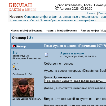
Добро пожаловать,
Гость
. Пожалу
07 Августа 2026, 03:10:30
Начало
|
Помо
Новости:
Основные мифы и факты, связанные с бесланским терак
Хронология событий 3 сентября по минутам в фотографиях.
Факты и Мифы Беслана
|
Факты и Мифы Беслана
|
Разные мифы
(Мод
Страниц:
1
2
»
Тема: Аушев в школе (Прочитано 107476
Автор
Slo
Аушев в школе
Здравствуй .Я
«
:
06 Декабря 2007, 11:36:53 »
-Всемирное Равновесие
.
Собственно - вопрос .
ДСП
Offline
Аушев, в своем интервью,(Dispatches Besla
Сообщений: 164
Цитата: Руслан Аушев
И они сказали маршрут -
как я должен заходить...
Далее , в контексте интервью показывают
Видно, што это какой-то курятник , или х
Деньги.Девки.Криминал.
Вопрос простой - или это видео
не
относит