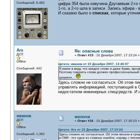
Сообщений: 6,482
цифра 354 была озвучена Дзугаевым 2-го 
1-го, а 2-го шла в записи. Запись эфира -
И сказано было о
списках
, которые уточн
Ars
Re: опасные слова
ДСП
«
Ответ #15 :
10 Декабря 2007, 17:15:24 »
Offline
Цитата: иванов от 10 Декабря 2007, 13:46:07
Сообщений: 442
Я имею в виду, что каждое слово и даже буква, про
Поэтому говорить слова должен профессиональный 
цицерон...
Здесь сложно не согласиться. Об этом пи
управлять информацией, поступающей в С
недостатком инженерных спецсредств. И н
иванов
мелочи
ДСП
«
Ответ #16 :
10 Декабря 2007, 17:30:23 »
Offline
Цитата: Ars от 10 Декабря 2007, 17:15:24
Сообщений: 1,362
Здесь сложно не согласиться. Об этом писали в тр
в СМИ - это одна из главных ошибок, наряду с пло