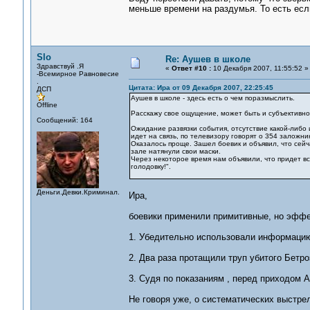
меньше времени на раздумья. То есть есл
Slo
Re: Аушев в школе
Здравствуй .Я
«
Ответ #10 :
10 Декабря 2007, 11:55:52 »
-Всемирное Равновесие
.
Цитата: Ира от 09 Декабря 2007, 22:25:45
ДСП
Аушев в школе - здесь есть о чем поразмыслить.
Offline
Расскажу свое ощущение, может быть и субъективно
Сообщений: 164
Ожидание развязки события, отсутствие какой-либо 
идет на связь, по телевизору говорят о 354 заложник
Оказалось проще. Зашел боевик и объявил, что сейч
зале натянули свои маски.
Через некоторое время нам объявили, что придет вс
голодовку!".
Деньги.Девки.Криминал.
Ира,
боевики применили примитивные, но эффе
1. Убедительно использовали информацию
2. Два раза протащили труп убитого Бетро
3. Судя по показаниям , перед приходом 
Не говоря уже, о систематических выстрел