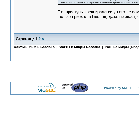
слишком страшна и чревата новым кровопролитием
Т.е. приступы коснпирологии у него - с с
Только приехал в Беслан, даже не знает, 
Страниц:
1
2
»
Факты и Мифы Беслана
|
Факты и Мифы Беслана
|
Разные мифы
(Моде
Powered by SMF 1.1.10