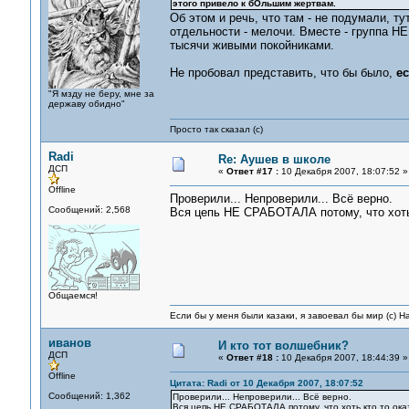
этого привело к бОльшим жертвам.
Об этом и речь, что там - не подумали, ту
отдельности - мелочи. Вместе - группа Н
тысячи живыми покойниками.
Не пробовал представить, что бы было,
е
"Я мзду не беру, мне за
державу обидно"
Просто так сказал (с)
Radi
Re: Аушев в школе
ДСП
«
Ответ #17 :
10 Декабря 2007, 18:07:52 »
Offline
Проверили... Непроверили... Всё верно.
Сообщений: 2,568
Вся цепь НЕ СРАБОТАЛА потому, что хоть 
Общаемся!
Если бы у меня были казаки, я завоевал бы мир (с) Н
иванов
И кто тот волшебник?
ДСП
«
Ответ #18 :
10 Декабря 2007, 18:44:39 »
Offline
Цитата: Radi от 10 Декабря 2007, 18:07:52
Сообщений: 1,362
Проверили... Непроверили... Всё верно.
Вся цепь НЕ СРАБОТАЛА потому, что хоть кто то ока