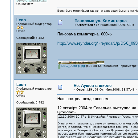
Общаемся!
Если бы у меня были казаки, я завоевал бы мир (с) Н
Leon
Панорама ул. Коминтерна
Глобальный модератор
«
Ответ #28 :
16 Июля 2008, 00:57:39 »
Offline
Панорама коминтерна. 600кб
Сообщений: 6,482
http://www.reyndar.org/~reyndar1/p/DSC_0950
DSC_0950-p.jpg
(608.88 Кб, 5850x399 - просмотрен
Leon
Re: Аушев в школе
Глобальный модератор
«
Ответ #29 :
08 Октября 2008, 13:57:48 »
Offline
Наш пострел везде поспел.
Сообщений: 6,482
12 октября 2004-го Савельев выступил на 
Цитировать
12.10.2004 19:47 : В ближайший четверг Руслану А
У него хотят выяснить, зачем он вмешался в ход со
сегодня заявил, что он сомневается в том, кто на 
президенте Северной Осетии Лев Дзугаев официаль
прессе даже был приведен поименный список освобо
Савельев также не исключил, что результаты работы