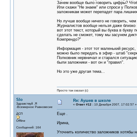
Зачем вообще было говорить цифры? Чтобы
Или скажи "Не знаем" или спроси у Полков
заложникам может перепадет пара лишних
Но лучше вообще ничего не говорить, чем
Журналистов вообще нельзя даже близко п
вот этот текст, который вы буква в букву 
сделать не сможет, тому мы засунем дикт
Компрендо?"
Информация - этот тот маленький ресурс,
можно было передать в эфир - штаб "секре
Полковник нервничал и старался ситуацию 
были заложники - вот он и "правил".
Но это уже другая тема...
Просто так сказал (с)
Slo
Re: Аушев в школе
Здравствуй .Я
«
Ответ #12 :
10 Декабря 2007, 17:02:57 »
-Всемирное Равновесие
.
Еще .
ДСП
Offline
Ирина,
Сообщений: 164
Уточнить количество заложников хотябы на