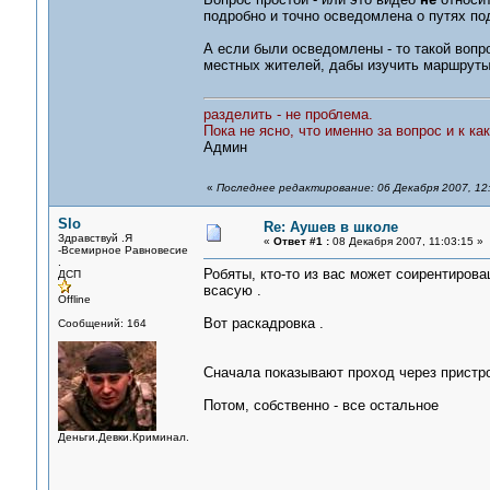
подробно и точно осведомлена о путях по
А если были осведомлены - то такой вопр
местных жителей, дабы изучить маршруты
разделить - не проблема.
Пока не ясно, что именно за вопрос и к ка
Админ
«
Последнее редактирование: 06 Декабря 2007, 12
Slo
Re: Аушев в школе
Здравствуй .Я
«
Ответ #1 :
08 Декабря 2007, 11:03:15 »
-Всемирное Равновесие
.
Робяты, кто-то из вас может соирентировац
ДСП
всасую .
Offline
Вот раскадровка .
Сообщений: 164
Сначала показывают проход через пристро
Потом, собственно - все остальное
Деньги.Девки.Криминал.