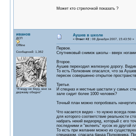
Может кто стрелочкой показать ?
иванов
Аушев в школе
ДСП
«
Ответ #2 :
08 Декабря 2007, 15:43:50 »
Offline
Первое.
Сообщений: 1,362
Спутниковый снимок школы - вверх ногами 
Второе.
Аушев переходил железную дорогу. Видимо
То есть Полковник опасался, что за Ауше
пересек совершенно открытое пространств
Третье.
И спецназ и местные шастали у самых сте
"Я мзду не беру, мне за
державу обидно"
зале сидит более 1000 человек?
Точный план можно попробовать начертить
Что касается видео - то нужно всегда пом
для которого соответствие реальности ст
набрать некий видеоряд, который с его то
последними и "вклеить" кусок из другой пл
То есть при желании можно из существующ
спецназом, спасала банда Полковника. Пр