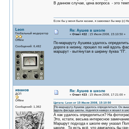
В данном случае, цена вопроса - это тем
Если бы у меня были казаки, я завоевал бы мир (с) Н
Leon
Re: Аушев в школе
Глобальный модератор
«
Ответ #22 :
15 Июля 2008, 15:10:50 »
Offline
По-маршруту Аушева удалось определитьс
Сообщений: 6,482
дороге в низину, прошел по ней вдоль фас
маршрут - вытянутая в ширину буква "П".
иванов
Re: Аушев в школе
ДСП
«
Ответ #23 :
15 Июля 2008, 17:21:00 »
Offline
Цитата: Leon от 15 Июля 2008, 15:10:50
Сообщений: 1,362
По-маршруту Аушева удалось определиться. Он выше
вдоль фасада школы, поднялся наверх и вошел в школ
А как удалось определиться? На фотогра
Это, кстати, весьма интересное замечание
Маршрут подхода к школе ему указал Пол
школе. То есть всё, что двигалось бы гд