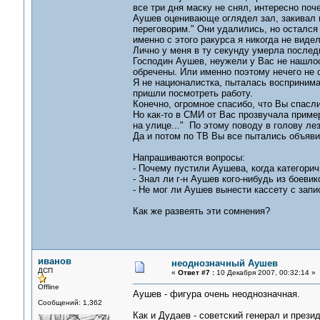
все три дня маску не снял, интересно поч
Аушев оценивающе оглядел зал, закивал и
переговорим." Они удалились, но остался 
именно с этого ракурса я никогда не видел
Лично у меня в ту секунду умерла после
Господин Аушев, неужели у Вас не нашло
обречены. Или именно поэтому нечего не 
Я не националистка, пыталась воспринимат
пришли посмотреть работу.
Конечно, огромное спасибо, что Вы спасли
Но как-то в СМИ от Вас прозвучала пример
на улице..." По этому поводу в голову л
Да и потом по ТВ Вы все пытались объяви
Напрашиваются вопросы:
- Почему пустили Аушева, когда категори
- Знал ли г-н Аушев кого-нибудь из боеви
- Не мог ли Аушев вынести кассету с запи
Как же развеять эти сомнения?
иванов
неоднозначный Аушев
ДСП
«
Ответ #7 :
10 Декабря 2007, 00:32:14 »
Offline
Аушев - фигура очень неоднозначная.
Сообщений: 1,362
Как и Дудаев - советский генерал и прези