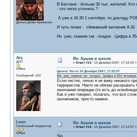
В Беслане - больше 30 тыс. жителей. Кто 
- это легко уточнить ?
А уже в 16.30 1 сентября, по докладу РОВ
Деньги.Девки.Криминал.
И чуть позже - сбежавший заложник А.Ш. 
Но уже, скажем так - поздно . Цифра в 3
Ars
Re: Аушев в школе
ДСП
«
Ответ #13 :
10 Декабря 2007, 17:10:20 »
Offline
Цитата: Slo от 10 Декабря 2007, 17:02:57
Сообщений: 442
Но уже, скажем так - поздно . Цифра в 354 человек
Если честно, лично я не вижу никакого п
террористов. Никто не обязан раскрывать
окончания операции (то есть до освобожде
Как я уже говорил, полагать, что все сло
заложников, просто наивно.
Leon
Re: Аушев в школе
Глобальный модератор
«
Ответ #14 :
10 Декабря 2007, 17:12:57 »
Offline
Slo