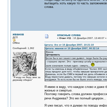
вытащить хоть какую то часть заложников 
слова.
иванов
опасные слова
ДСП
«
Ответ #11 :
10 Декабря 2007, 13:46:07 »
Offline
Цитата: Ars от 10 Декабря 2007, 10:21:10
Сообщений: 1,362
Цитата: иванов от 10 Декабря 2007, 00:32:14
Фраза
Цитировать
если бы в зал зашел сам дьявол, люди были бы рад
- страшно звучит. Это - приговор штабу и журналист
зале означали только одно - смерть...
Если ты имеешь в виду объявленных "более 300 зал
лишь предлог для того, чтобы зверьки прекратили да
Думаешь, если бы СМИ в первый же день объявили о
Воду перестали давать, потому что зверьки хотели 
"Я мзду не беру, мне за
раздумья. То есть если бы не было этого повода, на
державу обидно"
Я имею в виду, что каждое слово и даже 
жизнью и смертью.
Поэтому говорить слова должен професси
речи Андреева? Это же полный цицерон...
Я уже писал, что я думаю по поводу инфо