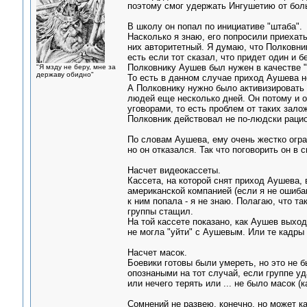
поэтому смог удержать Ингушетию от бол
В школу он попал по инициативе "штаба".
Насколько я знаю, его попросили приехат
них авторитетный. Я думаю, что Полковник
есть если тот сказал, что придет один и бе
Полковнику Аушев был нужен в качестве "
"Я мзду не беру, мне за
державу обидно"
То есть в данном случае приход Аушева н
А Полковнику нужно было активизировать 
людей еще несколько дней. Он потому и о
уговорами, то есть проблем от таких зало
Полковник действовал не по-людски раци
По словам Аушева, ему очень жестко огра
но он отказался. Так что поговорить он в 
Насчет видеокассеты.
Кассета, на которой снят приход Аушева,
американской компанией (если я не ошибаю
к ним попала - я не знаю. Полагаю, что т
группы стащил.
На той кассете показано, как Аушев выход
не могла "уйти" с Аушевым. Или те кадры 
Насчет масок.
Боевики готовы были умереть, но это не 
опознаными на тот случай, если группе у
или нечего терять или ... не было масок (к
Сомнений не развею, конечно, но может ка