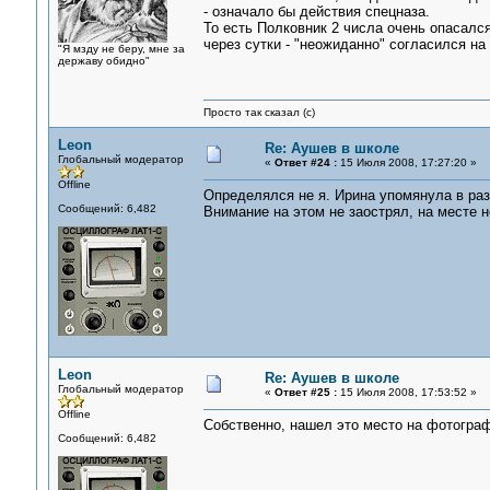
- означало бы действия спецназа.
То есть Полковник 2 числа очень опасалс
через сутки - "неожиданно" согласился н
"Я мзду не беру, мне за
державу обидно"
Просто так сказал (с)
Leon
Re: Аушев в школе
Глобальный модератор
«
Ответ #24 :
15 Июля 2008, 17:27:20 »
Offline
Определялся не я. Ирина упомянула в раз
Сообщений: 6,482
Внимание на этом не заострял, на месте н
Leon
Re: Аушев в школе
Глобальный модератор
«
Ответ #25 :
15 Июля 2008, 17:53:52 »
Offline
Собственно, нашел это место на фотогра
Сообщений: 6,482