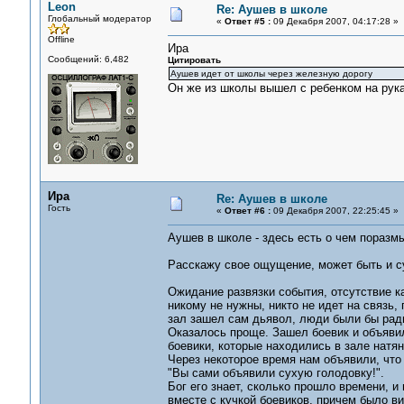
Leon
Re: Аушев в школе
Глобальный модератор
«
Ответ #5 :
09 Декабря 2007, 04:17:28 »
Offline
Ира
Сообщений: 6,482
Цитировать
Аушев идет от школы через железную дорогу
Он же из школы вышел с ребенком на рука
Ира
Re: Аушев в школе
Гость
«
Ответ #6 :
09 Декабря 2007, 22:25:45 »
Аушев в школе - здесь есть о чем поразм
Расскажу свое ощущение, может быть и с
Ожидание развязки события, отсутствие к
никому не нужны, никто не идет на связь, 
зал зашел сам дьявол, люди были бы рад
Оказалось проще. Зашел боевик и объявил
боевики, которые находились в зале натян
Через некоторое время нам объявили, что 
"Вы сами объявили сухую голодовку!".
Бог его знает, сколько прошло времени, и
вместе с кучкой боевиков, причем было вид