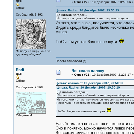
ДСП
«
Ответ #20 :
10 Декабря 2007, 20:50:06 »
Offline
Цитата: Radi от 10 Декабря 2007, 19:50:19
Сообщений: 1,362
Да никаких загадок...
Я говорил о цепи событий, а не о взрывной цепи.
Из того, что я знаю, получается, что алл
Видать среди бандитов было несколько не
минер.
ПыСы. Ты уж так больше не шути
"Я мзду не беру, мне за
державу обидно"
Просто так сказал (с)
Radi
Re: хвала аллаху
ДСП
«
Ответ #21 :
10 Декабря 2007, 21:28:17 »
Offline
Цитата: иванов от 10 Декабря 2007, 20:50:06
Сообщений: 2,568
Цитата: Radi от 10 Декабря 2007, 19:50:19
Да никаких загадок...
Я говорил о цепи событий, а не о взрывной цепи.
Из того, что я знаю, получается, что аллах тут сыг
несколько не совсем пропащих, кого аллах спас от а
ПыСы. Ты уж так больше не шути
Общаемся!
Насчёт аллаха не знаю, но в школе эти па
Оно и понятно, можно научится ловко пере
Во всяком случае, в преисподнюю отправи