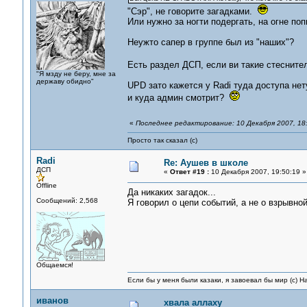
"Сэр", не говорите загадками.
Или нужно за ногти подергать, на огне по
Неужто сапер в группе был из "наших"?
Есть раздел ДСП, если ви такие стеснит
"Я мзду не беру, мне за
державу обидно"
UPD зато кажется у Radi туда доступа нету
и куда админ смотрит?
«
Последнее редактирование: 10 Декабря 2007, 18:
Просто так сказал (с)
Radi
Re: Аушев в школе
ДСП
«
Ответ #19 :
10 Декабря 2007, 19:50:19 »
Offline
Да никаких загадок...
Сообщений: 2,568
Я говорил о цепи событий, а не о взрывной
Общаемся!
Если бы у меня были казаки, я завоевал бы мир (с) Н
иванов
хвала аллаху