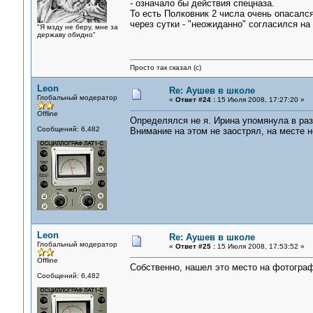
- означало бы действия спецназа.
То есть Полковник 2 числа очень опасалс
через сутки - "неожиданно" согласился н
"Я мзду не беру, мне за
державу обидно"
Просто так сказал (с)
Leon
Re: Аушев в школе
Глобальный модератор
«
Ответ #24 :
15 Июля 2008, 17:27:20 »
Offline
Определялся не я. Ирина упомянула в раз
Сообщений: 6,482
Внимание на этом не заострял, на месте н
Leon
Re: Аушев в школе
Глобальный модератор
«
Ответ #25 :
15 Июля 2008, 17:53:52 »
Offline
Собственно, нашел это место на фотогра
Сообщений: 6,482