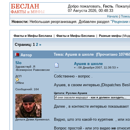
Добро пожаловать,
Гость
. Пожалу
07 Августа 2026, 00:48:33
Начало
|
Помо
Новости:
Небольшая реорганизация. Добавлен раздел
"Рецензии 
Факты и Мифы Беслана
|
Факты и Мифы Беслана
|
Разные мифы
(Мод
Страниц:
1
2
»
Тема: Аушев в школе (Прочитано 107460
Автор
Slo
Аушев в школе
Здравствуй .Я
«
:
06 Декабря 2007, 11:36:53 »
-Всемирное Равновесие
.
Собственно - вопрос .
ДСП
Offline
Аушев, в своем интервью,(Dispatches Besla
Сообщений: 164
Цитата: Руслан Аушев
И они сказали маршрут -
как я должен заходить...
Далее , в контексте интервью показывают
Видно, што это какой-то курятник , или х
Деньги.Девки.Криминал.
Вопрос простой - или это видео
не
относит