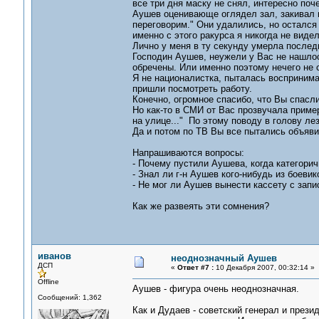
все три дня маску не снял, интересно поч
Аушев оценивающе оглядел зал, закивал и
переговорим." Они удалились, но остался 
именно с этого ракурса я никогда не видел
Лично у меня в ту секунду умерла после
Господин Аушев, неужели у Вас не нашло
обречены. Или именно поэтому нечего не 
Я не националистка, пыталась воспринимат
пришли посмотреть работу.
Конечно, огромное спасибо, что Вы спасли
Но как-то в СМИ от Вас прозвучала пример
на улице..." По этому поводу в голову л
Да и потом по ТВ Вы все пытались объяви
Напрашиваются вопросы:
- Почему пустили Аушева, когда категори
- Знал ли г-н Аушев кого-нибудь из боеви
- Не мог ли Аушев вынести кассету с запи
Как же развеять эти сомнения?
иванов
неоднозначный Аушев
ДСП
«
Ответ #7 :
10 Декабря 2007, 00:32:14 »
Offline
Аушев - фигура очень неоднозначная.
Сообщений: 1,362
Как и Дудаев - советский генерал и прези