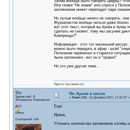
Зачем вообще было говорить цифры? Чтобы
Или скажи "Не знаем" или спроси у Полков
заложникам может перепадет пара лишних
Но лучше вообще ничего не говорить, чем
Журналистов вообще нельзя даже близко п
вот этот текст, который вы буква в букву 
сделать не сможет, тому мы засунем дикт
Компрендо?"
Информация - этот тот маленький ресурс,
можно было передать в эфир - штаб "секре
Полковник нервничал и старался ситуацию 
были заложники - вот он и "правил".
Но это уже другая тема...
Просто так сказал (с)
Slo
Re: Аушев в школе
Здравствуй .Я
«
Ответ #12 :
10 Декабря 2007, 17:02:57 »
-Всемирное Равновесие
.
Еще .
ДСП
Offline
Ирина,
Сообщений: 164
Уточнить количество заложников хотябы на