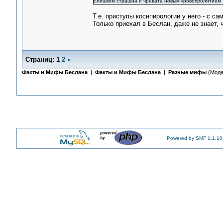
слишком страшна и чревата новым кровопролитием
Т.е. приступы коснпирологии у него - с с
Только приехал в Беслан, даже не знает, 
Страниц:
1
2
»
Факты и Мифы Беслана
|
Факты и Мифы Беслана
|
Разные мифы
(Моде
Powered by SMF 1.1.10