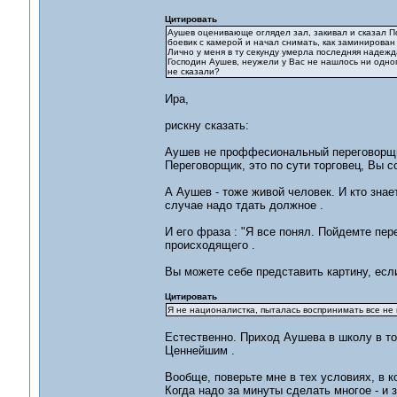
Цитировать
Аушев оценивающе оглядел зал, закивал и сказал По
боевик с камерой и начал снимать, как заминирован з
Лично у меня в ту секунду умерла последняя надеж
Господин Аушев, неужели у Вас не нашлось ни одно
не сказали?
Ира,
рискну сказать:
Аушев не проффесиональный переговорщик
Переговорщик, это по сути торговец, Вы с
А Аушев - тоже живой человек. И кто знае
случае надо тдать должное .
И его фраза : "Я все понял. Пойдемте пер
происходящего .
Вы можете себе представить картину, есл
Цитировать
Я не националистка, пыталась воспринимать все не п
Естественно. Приход Аушева в школу в т
Ценнейшим .
Вообще, поверьте мне в тех условиях, в 
Когда надо за минуты сделать многое - и 