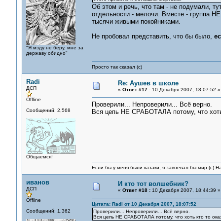
Об этом и речь, что там - не подумали, ту
отдельности - мелочи. Вместе - группа Н
тысячи живыми покойниками.
Не пробовал представить, что бы было,
е
"Я мзду не беру, мне за
державу обидно"
Просто так сказал (с)
Radi
Re: Аушев в школе
ДСП
«
Ответ #17 :
10 Декабря 2007, 18:07:52 »
Offline
Проверили... Непроверили... Всё верно.
Сообщений: 2,568
Вся цепь НЕ СРАБОТАЛА потому, что хоть 
Общаемся!
Если бы у меня были казаки, я завоевал бы мир (с) Н
иванов
И кто тот волшебник?
ДСП
«
Ответ #18 :
10 Декабря 2007, 18:44:39 »
Offline
Цитата: Radi от 10 Декабря 2007, 18:07:52
Сообщений: 1,362
Проверили... Непроверили... Всё верно.
Вся цепь НЕ СРАБОТАЛА потому, что хоть кто то ока