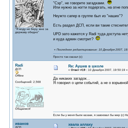
"Сэр", не говорите загадками.
Или нужно за ногти подергать, на огне по
Неужто сапер в группе был из "наших"?
Есть раздел ДСП, если ви такие стеснит
"Я мзду не беру, мне за
державу обидно"
UPD зато кажется у Radi туда доступа нету
и куда админ смотрит?
«
Последнее редактирование: 10 Декабря 2007, 18:
Просто так сказал (с)
Radi
Re: Аушев в школе
ДСП
«
Ответ #19 :
10 Декабря 2007, 19:50:19 »
Offline
Да никаких загадок...
Сообщений: 2,568
Я говорил о цепи событий, а не о взрывной
Общаемся!
Если бы у меня были казаки, я завоевал бы мир (с) Н
иванов
хвала аллаху
ДСП