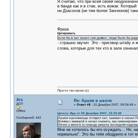
Я считаю, что при всей своей неоднознач
в банде как и в стае, есть вожак. Которы
ни Дзасохов (ни тем более Зангионов) так
Фраза
Цитировать
если бы в зал зашел сам дьявол, люди были бы рады
- страшно звучит. Это - приговор штабу и 
слова, которые для тех кто в зале означал
Просто так сказал (с)
Ars
Re: Аушев в школе
ДСП
«
Ответ #8 :
10 Декабря 2007, 09:56:49 »
Offline
Цитата: Ира от 09 Декабря 2007, 22:25:45
Сообщений: 442
Аушев оценивающе оглядел зал, закивал и сказал По
боевик с камерой и начал снимать, как заминирован з
Лично у меня в ту секунду умерла последняя надеж
Мне не хотелось бы его осуждать... Но, н
нормально". Это бы тебя ободрило в тот 