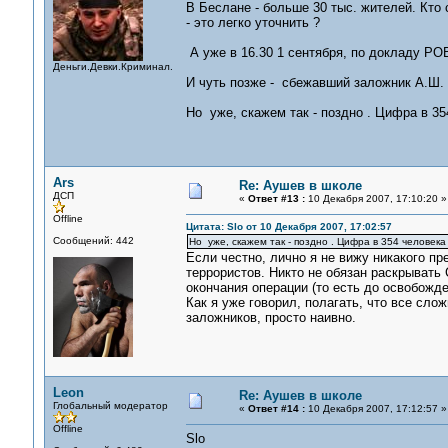
В Беслане - больше 30 тыс. жителей. Кто 
- это легко уточнить ?
А уже в 16.30 1 сентября, по докладу РОВ
Деньги.Девки.Криминал.
И чуть позже - сбежавший заложник А.Ш. 
Но уже, скажем так - поздно . Цифра в 3
Ars
Re: Аушев в школе
ДСП
«
Ответ #13 :
10 Декабря 2007, 17:10:20 »
Offline
Цитата: Slo от 10 Декабря 2007, 17:02:57
Сообщений: 442
Но уже, скажем так - поздно . Цифра в 354 человек
Если честно, лично я не вижу никакого п
террористов. Никто не обязан раскрывать
окончания операции (то есть до освобожде
Как я уже говорил, полагать, что все сло
заложников, просто наивно.
Leon
Re: Аушев в школе
Глобальный модератор
«
Ответ #14 :
10 Декабря 2007, 17:12:57 »
Offline
Slo