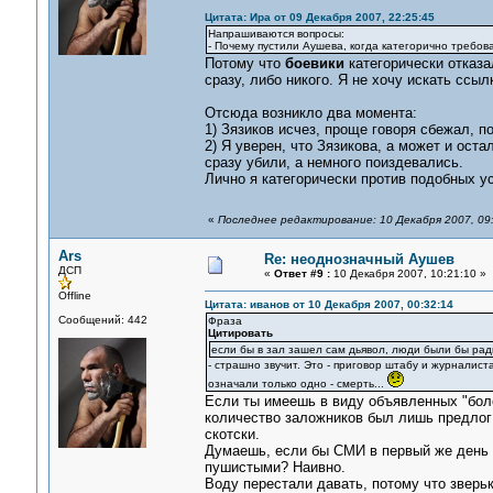
Цитата: Ира от 09 Декабря 2007, 22:25:45
Напрашиваются вопросы:
- Почему пустили Аушева, когда категорично требов
Потому что
боевики
категорически отказа
сразу, либо никого. Я не хочу искать ссылк
Отсюда возникло два момента:
1) Зязиков исчез, проще говоря сбежал, п
2) Я уверен, что Зязикова, а может и ост
сразу убили, а немного поиздевались.
Лично я категорически против подобных у
«
Последнее редактирование: 10 Декабря 2007, 09:
Ars
Re: неоднозначный Аушев
ДСП
«
Ответ #9 :
10 Декабря 2007, 10:21:10 »
Offline
Цитата: иванов от 10 Декабря 2007, 00:32:14
Сообщений: 442
Фраза
Цитировать
если бы в зал зашел сам дьявол, люди были бы рад
- страшно звучит. Это - приговор штабу и журналиста
означали только одно - смерть...
Если ты имеешь в виду объявленных "бол
количество заложников был лишь предлог 
скотски.
Думаешь, если бы СМИ в первый же день о
пушистыми? Наивно.
Воду перестали давать, потому что зверьк