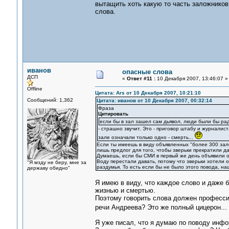
вытащить хоть какую то часть заложников 
слова.
иванов
опасные слова
ДСП
«
Ответ #11 :
10 Декабря 2007, 13:46:07 »
Offline
Цитата: Ars от 10 Декабря 2007, 10:21:10
Сообщений: 1,362
Цитата: иванов от 10 Декабря 2007, 00:32:14
Фраза
Цитировать
если бы в зал зашел сам дьявол, люди были бы рад
- страшно звучит. Это - приговор штабу и журналист
зале означали только одно - смерть...
Если ты имеешь в виду объявленных "более 300 зал
лишь предлог для того, чтобы зверьки прекратили да
Думаешь, если бы СМИ в первый же день объявили о
Воду перестали давать, потому что зверьки хотели 
"Я мзду не беру, мне за
раздумья. То есть если бы не было этого повода, на
державу обидно"
Я имею в виду, что каждое слово и даже 
жизнью и смертью.
Поэтому говорить слова должен професси
речи Андреева? Это же полный цицерон...
Я уже писал, что я думаю по поводу инфо