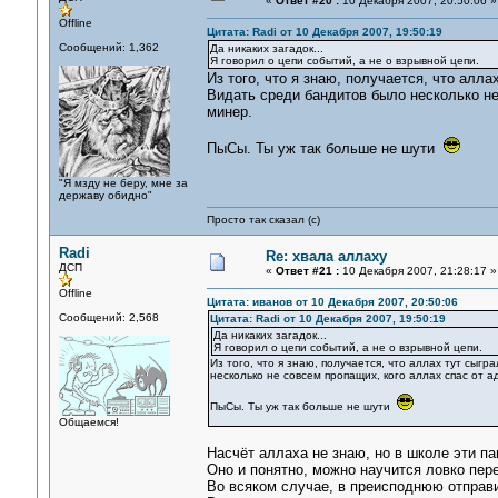
«
Ответ #20 :
10 Декабря 2007, 20:50:06 »
Offline
Цитата: Radi от 10 Декабря 2007, 19:50:19
Сообщений: 1,362
Да никаких загадок...
Я говорил о цепи событий, а не о взрывной цепи.
Из того, что я знаю, получается, что алл
Видать среди бандитов было несколько не
минер.
ПыСы. Ты уж так больше не шути
"Я мзду не беру, мне за
державу обидно"
Просто так сказал (с)
Radi
Re: хвала аллаху
ДСП
«
Ответ #21 :
10 Декабря 2007, 21:28:17 »
Offline
Цитата: иванов от 10 Декабря 2007, 20:50:06
Сообщений: 2,568
Цитата: Radi от 10 Декабря 2007, 19:50:19
Да никаких загадок...
Я говорил о цепи событий, а не о взрывной цепи.
Из того, что я знаю, получается, что аллах тут сыг
несколько не совсем пропащих, кого аллах спас от а
ПыСы. Ты уж так больше не шути
Общаемся!
Насчёт аллаха не знаю, но в школе эти па
Оно и понятно, можно научится ловко пере
Во всяком случае, в преисподнюю отправи