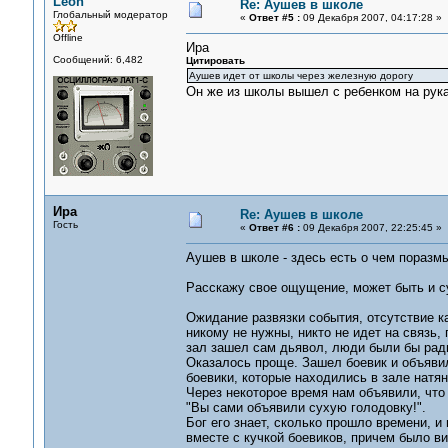
Leon
Re: Аушев в школе
Глобальный модератор
«
Ответ #5 :
09 Декабря 2007, 04:17:28 »
Offline
Ира
Сообщений: 6,482
Цитировать
Аушев идет от школы через железную дорогу
Он же из школы вышел с ребенком на рука
Ира
Re: Аушев в школе
Гость
«
Ответ #6 :
09 Декабря 2007, 22:25:45 »
Аушев в школе - здесь есть о чем поразм
Расскажу свое ощущение, может быть и с
Ожидание развязки события, отсутствие к
никому не нужны, никто не идет на связь, 
зал зашел сам дьявол, люди были бы рад
Оказалось проще. Зашел боевик и объявил
боевики, которые находились в зале натян
Через некоторое время нам объявили, что 
"Вы сами объявили сухую голодовку!".
Бог его знает, сколько прошло времени, и
вместе с кучкой боевиков, причем было вид