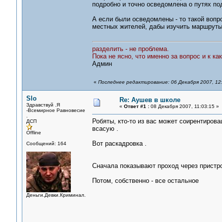
подробно и точно осведомлена о путях по
А если были осведомлены - то такой вопр
местных жителей, дабы изучить маршруты
разделить - не проблема.
Пока не ясно, что именно за вопрос и к ка
Админ
«
Последнее редактирование: 06 Декабря 2007, 12
Slo
Re: Аушев в школе
Здравствуй .Я
«
Ответ #1 :
08 Декабря 2007, 11:03:15 »
-Всемирное Равновесие
.
Робяты, кто-то из вас может соирентировац
ДСП
всасую .
Offline
Вот раскадровка .
Сообщений: 164
Сначала показывают проход через пристро
Потом, собственно - все остальное
Деньги.Девки.Криминал.