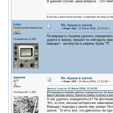
В данном случае, цена вопроса - это тем
Если бы у меня были казаки, я завоевал бы мир (с) Н
Leon
Re: Аушев в школе
Глобальный модератор
«
Ответ #22 :
15 Июля 2008, 15:10:50 »
Offline
По-маршруту Аушева удалось определитьс
Сообщений: 6,482
дороге в низину, прошел по ней вдоль фас
маршрут - вытянутая в ширину буква "П".
иванов
Re: Аушев в школе
ДСП
«
Ответ #23 :
15 Июля 2008, 17:21:00 »
Offline
Цитата: Leon от 15 Июля 2008, 15:10:50
Сообщений: 1,362
По-маршруту Аушева удалось определиться. Он выше
вдоль фасада школы, поднялся наверх и вошел в школ
А как удалось определиться? На фотогра
Это, кстати, весьма интересное замечание
Маршрут подхода к школе ему указал Пол
школе. То есть всё, что двигалось бы гд