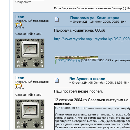
Общаемся!
Если бы у меня были казаки, я завоевал бы мир (с) Н
Leon
Панорама ул. Коминтерна
Глобальный модератор
«
Ответ #28 :
16 Июля 2008, 00:57:39 »
Offline
Панорама коминтерна. 600кб
Сообщений: 6,482
http://www.reyndar.org/~reyndar1/p/DSC_0950
DSC_0950-p.jpg
(608.88 Кб, 5850x399 - просмотрен
Leon
Re: Аушев в школе
Глобальный модератор
«
Ответ #29 :
08 Октября 2008, 13:57:48 »
Offline
Наш пострел везде поспел.
Сообщений: 6,482
12 октября 2004-го Савельев выступил на 
Цитировать
12.10.2004 19:47 : В ближайший четверг Руслану А
У него хотят выяснить, зачем он вмешался в ход со
сегодня заявил, что он сомневается в том, кто на 
президенте Северной Осетии Лев Дзугаев официаль
прессе даже был приведен поименный список освобо
Савельев также не исключил, что результаты работы