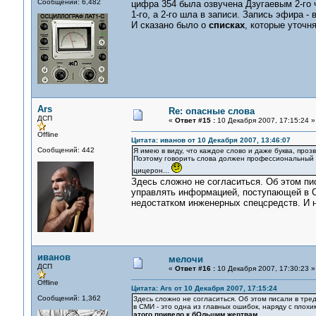
Сообщений: 6,482
цифра 354 была озвучена Дзугаевым 2-го 
1-го, а 2-го шла в записи. Запись эфира -
И сказано было о
списках
, которые уточн
Ars
Re: опасные слова
ДСП
«
Ответ #15 :
10 Декабря 2007, 17:15:24 »
Offline
Цитата: иванов от 10 Декабря 2007, 13:46:07
Сообщений: 442
Я имею в виду, что каждое слово и даже буква, про
Поэтому говорить слова должен профессиональный 
цицерон...
Здесь сложно не согласиться. Об этом пи
управлять информацией, поступающей в С
недостатком инженерных спецсредств. И н
иванов
мелочи
ДСП
«
Ответ #16 :
10 Декабря 2007, 17:30:23 »
Offline
Цитата: Ars от 10 Декабря 2007, 17:15:24
Сообщений: 1,362
Здесь сложно не согласиться. Об этом писали в тр
в СМИ - это одна из главных ошибок, наряду с пло
этого привело к бОльшим жертвам.