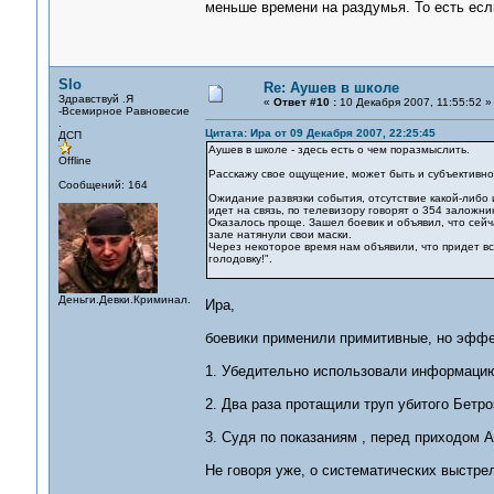
меньше времени на раздумья. То есть есл
Slo
Re: Аушев в школе
Здравствуй .Я
«
Ответ #10 :
10 Декабря 2007, 11:55:52 »
-Всемирное Равновесие
.
Цитата: Ира от 09 Декабря 2007, 22:25:45
ДСП
Аушев в школе - здесь есть о чем поразмыслить.
Offline
Расскажу свое ощущение, может быть и субъективно
Сообщений: 164
Ожидание развязки события, отсутствие какой-либо 
идет на связь, по телевизору говорят о 354 заложник
Оказалось проще. Зашел боевик и объявил, что сейч
зале натянули свои маски.
Через некоторое время нам объявили, что придет вс
голодовку!".
Деньги.Девки.Криминал.
Ира,
боевики применили примитивные, но эффе
1. Убедительно использовали информацию
2. Два раза протащили труп убитого Бетро
3. Судя по показаниям , перед приходом 
Не говоря уже, о систематических выстрел