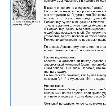
поэтому смог удержать Ингушетию от бол
В школу он попал по инициативе "штаба".
Насколько я знаю, его попросили приехат
них авторитетный. Я думаю, что Полковник
есть если тот сказал, что придет один и бе
Полковнику Аушев был нужен в качестве "
"Я мзду не беру, мне за
державу обидно"
То есть в данном случае приход Аушева н
А Полковнику нужно было активизировать 
людей еще несколько дней. Он потому и о
уговорами, то есть проблем от таких зало
Полковник действовал не по-людски раци
По словам Аушева, ему очень жестко огра
но он отказался. Так что поговорить он в 
Насчет видеокассеты.
Кассета, на которой снят приход Аушева,
американской компанией (если я не ошибаю
к ним попала - я не знаю. Полагаю, что т
группы стащил.
На той кассете показано, как Аушев выход
не могла "уйти" с Аушевым. Или те кадры 
Насчет масок.
Боевики готовы были умереть, но это не 
опознаными на тот случай, если группе у
или нечего терять или ... не было масок (к
Сомнений не развею, конечно, но может ка