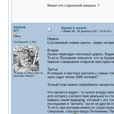
Может кто стрелочкой показать ?
иванов
Аушев в школе
ДСП
«
Ответ #2 :
08 Декабря 2007, 15:43:50 »
Offline
Первое.
Сообщений: 1,362
Спутниковый снимок школы - вверх ногами 
Второе.
Аушев переходил железную дорогу. Видимо
То есть Полковник опасался, что за Ауше
пересек совершенно открытое пространств
Третье.
И спецназ и местные шастали у самых сте
"Я мзду не беру, мне за
державу обидно"
зале сидит более 1000 человек?
Точный план можно попробовать начертить
Что касается видео - то нужно всегда пом
для которого соответствие реальности ст
набрать некий видеоряд, который с его то
последними и "вклеить" кусок из другой пл
То есть при желании можно из существующ
спецназом, спасала банда Полковника. Пр