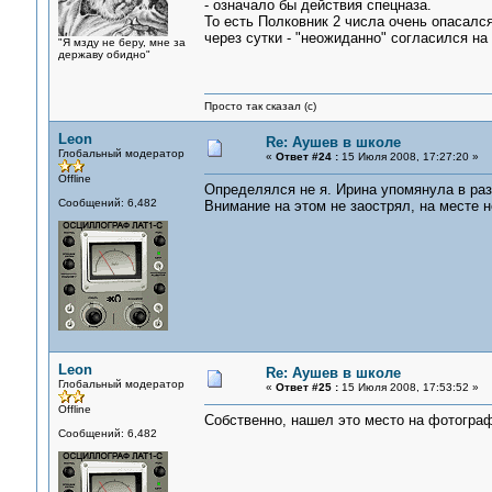
- означало бы действия спецназа.
То есть Полковник 2 числа очень опасалс
через сутки - "неожиданно" согласился н
"Я мзду не беру, мне за
державу обидно"
Просто так сказал (с)
Leon
Re: Аушев в школе
Глобальный модератор
«
Ответ #24 :
15 Июля 2008, 17:27:20 »
Offline
Определялся не я. Ирина упомянула в раз
Сообщений: 6,482
Внимание на этом не заострял, на месте н
Leon
Re: Аушев в школе
Глобальный модератор
«
Ответ #25 :
15 Июля 2008, 17:53:52 »
Offline
Собственно, нашел это место на фотогра
Сообщений: 6,482