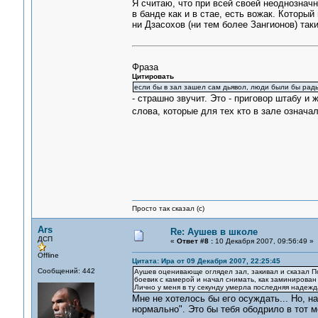
Я считаю, что при всей своей неоднознач
в банде как и в стае, есть вожак. Которы
ни Дзасохов (ни тем более Зангионов) так
Фраза
Цитировать
если бы в зал зашел сам дьявол, люди были бы рады
- страшно звучит. Это - приговор штабу и 
слова, которые для тех кто в зале означал
Просто так сказал (с)
Ars
Re: Аушев в школе
ДСП
«
Ответ #8 :
10 Декабря 2007, 09:56:49 »
Offline
Цитата: Ира от 09 Декабря 2007, 22:25:45
Сообщений: 442
Аушев оценивающе оглядел зал, закивал и сказал По
боевик с камерой и начал снимать, как заминирован з
Лично у меня в ту секунду умерла последняя надеж
Мне не хотелось бы его осуждать... Но, н
нормально". Это бы тебя ободрило в тот 