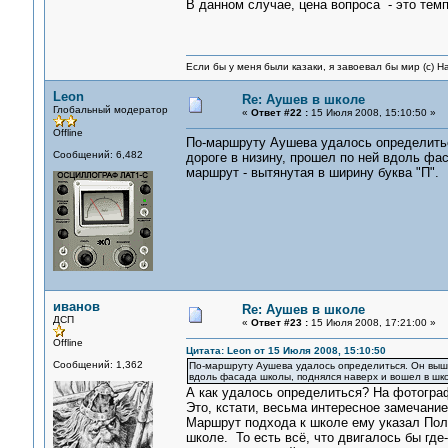
В данном случае, цена вопроса - это тем
Если бы у меня были казаки, я завоевал бы мир (с) Н
Leon
Re: Аушев в школе
Глобальный модератор
«
Ответ #22 :
15 Июля 2008, 15:10:50 »
Offline
По-маршруту Аушева удалось определитьс
Сообщений: 6,482
дороге в низину, прошел по ней вдоль фас
маршрут - вытянутая в ширину буква "П".
иванов
Re: Аушев в школе
ДСП
«
Ответ #23 :
15 Июля 2008, 17:21:00 »
Offline
Цитата: Leon от 15 Июля 2008, 15:10:50
Сообщений: 1,362
По-маршруту Аушева удалось определиться. Он выше
вдоль фасада школы, поднялся наверх и вошел в школ
А как удалось определиться? На фотогра
Это, кстати, весьма интересное замечание
Маршрут подхода к школе ему указал Пол
школе. То есть всё, что двигалось бы гд