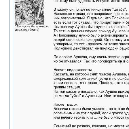
поэтому смог удержать Ингушетию от бол
В школу он попал по инициативе "штаба".
Насколько я знаю, его попросили приехат
них авторитетный. Я думаю, что Полковник
есть если тот сказал, что придет один и бе
Полковнику Аушев был нужен в качестве "
"Я мзду не беру, мне за
державу обидно"
То есть в данном случае приход Аушева н
А Полковнику нужно было активизировать 
людей еще несколько дней. Он потому и о
уговорами, то есть проблем от таких зало
Полковник действовал не по-людски раци
По словам Аушева, ему очень жестко огра
но он отказался. Так что поговорить он в 
Насчет видеокассеты.
Кассета, на которой снят приход Аушева,
американской компанией (если я не ошибаю
к ним попала - я не знаю. Полагаю, что т
группы стащил.
На той кассете показано, как Аушев выход
не могла "уйти" с Аушевым. Или те кадры 
Насчет масок.
Боевики готовы были умереть, но это не 
опознаными на тот случай, если группе у
или нечего терять или ... не было масок (к
Сомнений не развею, конечно, но может ка