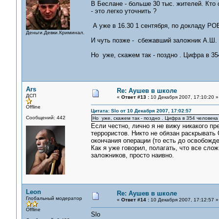
В Беслане - больше 30 тыс. жителей. Кто 
- это легко уточнить ?
А уже в 16.30 1 сентября, по докладу РОВ
Деньги.Девки.Криминал.
И чуть позже - сбежавший заложник А.Ш. 
Но уже, скажем так - поздно . Цифра в 3
Ars
Re: Аушев в школе
ДСП
«
Ответ #13 :
10 Декабря 2007, 17:10:20 »
Offline
Цитата: Slo от 10 Декабря 2007, 17:02:57
Сообщений: 442
Но уже, скажем так - поздно . Цифра в 354 человек
Если честно, лично я не вижу никакого п
террористов. Никто не обязан раскрывать
окончания операции (то есть до освобожде
Как я уже говорил, полагать, что все сло
заложников, просто наивно.
Leon
Re: Аушев в школе
Глобальный модератор
«
Ответ #14 :
10 Декабря 2007, 17:12:57 »
Offline
Slo