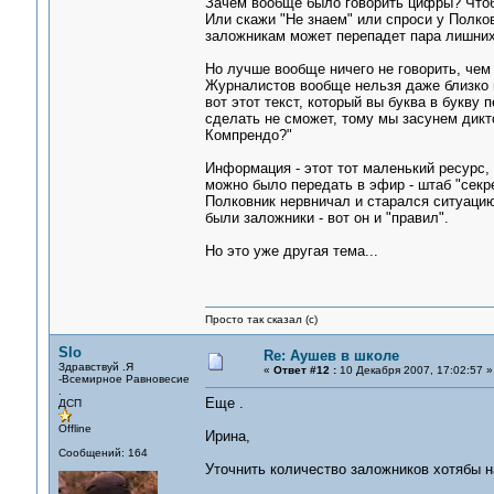
Зачем вообще было говорить цифры? Чтобы
Или скажи "Не знаем" или спроси у Полков
заложникам может перепадет пара лишних
Но лучше вообще ничего не говорить, чем
Журналистов вообще нельзя даже близко п
вот этот текст, который вы буква в букву 
сделать не сможет, тому мы засунем дикт
Компрендо?"
Информация - этот тот маленький ресурс,
можно было передать в эфир - штаб "секре
Полковник нервничал и старался ситуацию 
были заложники - вот он и "правил".
Но это уже другая тема...
Просто так сказал (с)
Slo
Re: Аушев в школе
Здравствуй .Я
«
Ответ #12 :
10 Декабря 2007, 17:02:57 »
-Всемирное Равновесие
.
Еще .
ДСП
Offline
Ирина,
Сообщений: 164
Уточнить количество заложников хотябы на