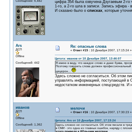
Сообщений: 6,482
цифра 354 была озвучена Дзугаевым 2-го 
1-го, а 2-го шла в записи. Запись эфира -
И сказано было о
списках
, которые уточн
Ars
Re: опасные слова
ДСП
«
Ответ #15 :
10 Декабря 2007, 17:15:24 »
Offline
Цитата: иванов от 10 Декабря 2007, 13:46:07
Сообщений: 442
Я имею в виду, что каждое слово и даже буква, про
Поэтому говорить слова должен профессиональный 
цицерон...
Здесь сложно не согласиться. Об этом пи
управлять информацией, поступающей в С
недостатком инженерных спецсредств. И н
иванов
мелочи
ДСП
«
Ответ #16 :
10 Декабря 2007, 17:30:23 »
Offline
Цитата: Ars от 10 Декабря 2007, 17:15:24
Сообщений: 1,362
Здесь сложно не согласиться. Об этом писали в тр
в СМИ - это одна из главных ошибок, наряду с пло
этого привело к бОльшим жертвам.