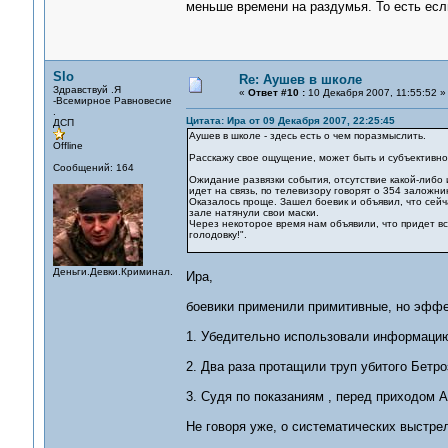
меньше времени на раздумья. То есть есл
Slo
Re: Аушев в школе
Здравствуй .Я
«
Ответ #10 :
10 Декабря 2007, 11:55:52 »
-Всемирное Равновесие
.
Цитата: Ира от 09 Декабря 2007, 22:25:45
ДСП
Аушев в школе - здесь есть о чем поразмыслить.
Offline
Расскажу свое ощущение, может быть и субъективно
Сообщений: 164
Ожидание развязки события, отсутствие какой-либо 
идет на связь, по телевизору говорят о 354 заложник
Оказалось проще. Зашел боевик и объявил, что сейч
зале натянули свои маски.
Через некоторое время нам объявили, что придет вс
голодовку!".
Деньги.Девки.Криминал.
Ира,
боевики применили примитивные, но эффе
1. Убедительно использовали информацию
2. Два раза протащили труп убитого Бетро
3. Судя по показаниям , перед приходом 
Не говоря уже, о систематических выстрел