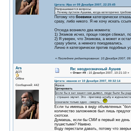
Цитата: Ира от 09 Декабря 2007, 22:25:45
Напрашиваются вопросы:
- Почему пустили Аушева, когда категорично требов
Потому что
боевики
категорически отказа
сразу, либо никого. Я не хочу искать ссылк
Отсюда возникло два момента:
1) Зязиков исчез, проще говоря сбежал, п
2) Я уверен, что Зязикова, а может и ост
сразу убили, а немного поиздевались.
Лично я категорически против подобных у
«
Последнее редактирование: 10 Декабря 2007, 09:
Ars
Re: неоднозначный Аушев
ДСП
«
Ответ #9 :
10 Декабря 2007, 10:21:10 »
Offline
Цитата: иванов от 10 Декабря 2007, 00:32:14
Сообщений: 442
Фраза
Цитировать
если бы в зал зашел сам дьявол, люди были бы рад
- страшно звучит. Это - приговор штабу и журналиста
означали только одно - смерть...
Если ты имеешь в виду объявленных "бол
количество заложников был лишь предлог 
скотски.
Думаешь, если бы СМИ в первый же день о
пушистыми? Наивно.
Воду перестали давать, потому что зверьк