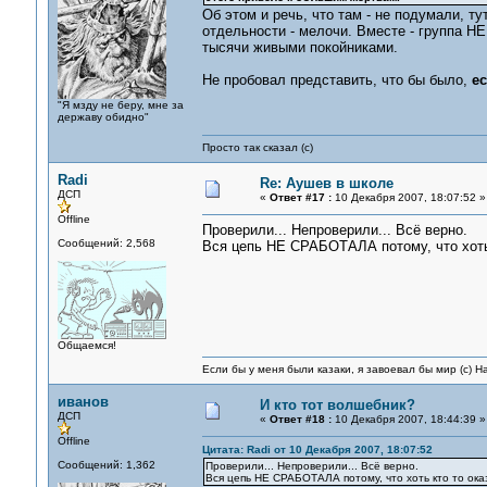
Об этом и речь, что там - не подумали, ту
отдельности - мелочи. Вместе - группа Н
тысячи живыми покойниками.
Не пробовал представить, что бы было,
е
"Я мзду не беру, мне за
державу обидно"
Просто так сказал (с)
Radi
Re: Аушев в школе
ДСП
«
Ответ #17 :
10 Декабря 2007, 18:07:52 »
Offline
Проверили... Непроверили... Всё верно.
Сообщений: 2,568
Вся цепь НЕ СРАБОТАЛА потому, что хоть 
Общаемся!
Если бы у меня были казаки, я завоевал бы мир (с) Н
иванов
И кто тот волшебник?
ДСП
«
Ответ #18 :
10 Декабря 2007, 18:44:39 »
Offline
Цитата: Radi от 10 Декабря 2007, 18:07:52
Сообщений: 1,362
Проверили... Непроверили... Всё верно.
Вся цепь НЕ СРАБОТАЛА потому, что хоть кто то ока