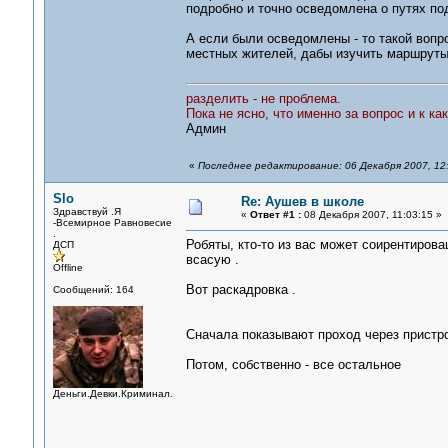
подробно и точно осведомлена о путях по
А если были осведомлены - то такой вопр
местных жителей, дабы изучить маршруты
разделить - не проблема.
Пока не ясно, что именно за вопрос и к ка
Админ
«
Последнее редактирование: 06 Декабря 2007, 12
Slo
Re: Аушев в школе
Здравствуй .Я
«
Ответ #1 :
08 Декабря 2007, 11:03:15 »
-Всемирное Равновесие
.
Робяты, кто-то из вас может соирентировац
ДСП
всасую .
Offline
Вот раскадровка .
Сообщений: 164
Сначала показывают проход через пристро
Потом, собственно - все остальное
Деньги.Девки.Криминал.