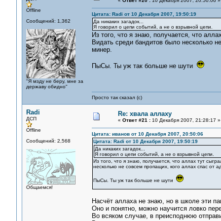
«
Ответ #20 :
10 Декабря 2007, 20:50:06 »
Offline
Цитата: Radi от 10 Декабря 2007, 19:50:19
Сообщений: 1,362
Да никаких загадок...
Я говорил о цепи событий, а не о взрывной цепи.
Из того, что я знаю, получается, что алл
Видать среди бандитов было несколько не
минер.
ПыСы. Ты уж так больше не шути
"Я мзду не беру, мне за
державу обидно"
Просто так сказал (с)
Radi
Re: хвала аллаху
ДСП
«
Ответ #21 :
10 Декабря 2007, 21:28:17 »
Offline
Цитата: иванов от 10 Декабря 2007, 20:50:06
Сообщений: 2,568
Цитата: Radi от 10 Декабря 2007, 19:50:19
Да никаких загадок...
Я говорил о цепи событий, а не о взрывной цепи.
Из того, что я знаю, получается, что аллах тут сыг
несколько не совсем пропащих, кого аллах спас от а
ПыСы. Ты уж так больше не шути
Общаемся!
Насчёт аллаха не знаю, но в школе эти па
Оно и понятно, можно научится ловко пере
Во всяком случае, в преисподнюю отправи