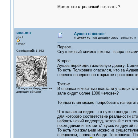
Может кто стрелочкой показать ?
иванов
Аушев в школе
ДСП
«
Ответ #2 :
08 Декабря 2007, 15:43:50 »
Offline
Первое.
Сообщений: 1,362
Спутниковый снимок школы - вверх ногами 
Второе.
Аушев переходил железную дорогу. Видимо
То есть Полковник опасался, что за Ауше
пересек совершенно открытое пространств
Третье.
И спецназ и местные шастали у самых сте
"Я мзду не беру, мне за
державу обидно"
зале сидит более 1000 человек?
Точный план можно попробовать начертить
Что касается видео - то нужно всегда пом
для которого соответствие реальности ст
набрать некий видеоряд, который с его то
последними и "вклеить" кусок из другой пл
То есть при желании можно из существующ
спецназом, спасала банда Полковника. Пр