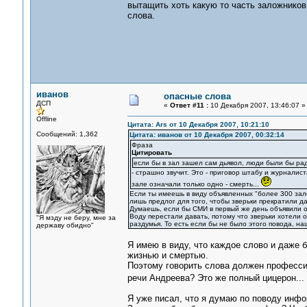
вытащить хоть какую то часть заложников 
слова.
иванов
опасные слова
ДСП
«
Ответ #11 :
10 Декабря 2007, 13:46:07 »
Offline
Цитата: Ars от 10 Декабря 2007, 10:21:10
Сообщений: 1,362
Цитата: иванов от 10 Декабря 2007, 00:32:14
Фраза
Цитировать
если бы в зал зашел сам дьявол, люди были бы рад
- страшно звучит. Это - приговор штабу и журналист
зале означали только одно - смерть...
Если ты имеешь в виду объявленных "более 300 зал
лишь предлог для того, чтобы зверьки прекратили да
Думаешь, если бы СМИ в первый же день объявили о
Воду перестали давать, потому что зверьки хотели 
"Я мзду не беру, мне за
раздумья. То есть если бы не было этого повода, на
державу обидно"
Я имею в виду, что каждое слово и даже 
жизнью и смертью.
Поэтому говорить слова должен професси
речи Андреева? Это же полный цицерон...
Я уже писал, что я думаю по поводу инфо