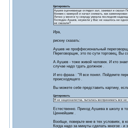
Цитировать
Аушев оценивающе оглядел зал, закивал и сказал По
боевик с камерой и начал снимать, как заминирован з
Лично у меня в ту секунду умерла последняя надеж
Господин Аушев, неужели у Вас не нашлось ни одно
не сказали?
Ира,
рискну сказать:
Аушев не проффесиональный переговорщик
Переговорщик, это по сути торговец, Вы с
А Аушев - тоже живой человек. И кто знае
случае надо тдать должное .
И его фраза : "Я все понял. Пойдемте пер
происходящего .
Вы можете себе представить картину, есл
Цитировать
Я не националистка, пыталась воспринимать все не п
Естественно. Приход Аушева в школу в т
Ценнейшим .
Вообще, поверьте мне в тех условиях, в 
Когда надо за минуты сделать многое - и 