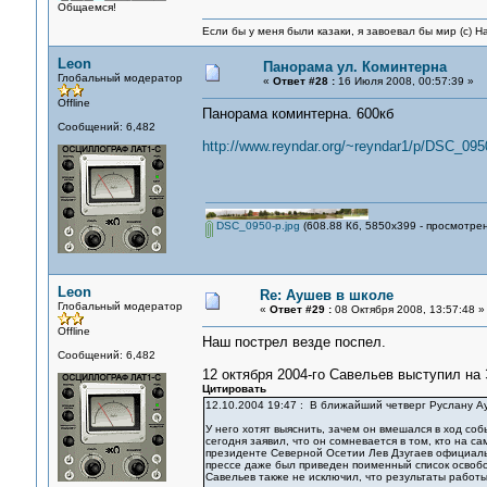
Общаемся!
Если бы у меня были казаки, я завоевал бы мир (с) Н
Leon
Панорама ул. Коминтерна
Глобальный модератор
«
Ответ #28 :
16 Июля 2008, 00:57:39 »
Offline
Панорама коминтерна. 600кб
Сообщений: 6,482
http://www.reyndar.org/~reyndar1/p/DSC_0950
DSC_0950-p.jpg
(608.88 Кб, 5850x399 - просмотрен
Leon
Re: Аушев в школе
Глобальный модератор
«
Ответ #29 :
08 Октября 2008, 13:57:48 »
Offline
Наш пострел везде поспел.
Сообщений: 6,482
12 октября 2004-го Савельев выступил на 
Цитировать
12.10.2004 19:47 : В ближайший четверг Руслану А
У него хотят выяснить, зачем он вмешался в ход со
сегодня заявил, что он сомневается в том, кто на 
президенте Северной Осетии Лев Дзугаев официаль
прессе даже был приведен поименный список освобо
Савельев также не исключил, что результаты работы