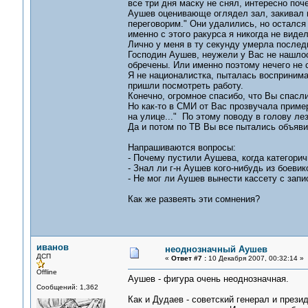
все три дня маску не снял, интересно поч
Аушев оценивающе оглядел зал, закивал и
переговорим." Они удалились, но остался 
именно с этого ракурса я никогда не видел
Лично у меня в ту секунду умерла после
Господин Аушев, неужели у Вас не нашло
обречены. Или именно поэтому нечего не 
Я не националистка, пыталась воспринимат
пришли посмотреть работу.
Конечно, огромное спасибо, что Вы спасли
Но как-то в СМИ от Вас прозвучала пример
на улице..." По этому поводу в голову л
Да и потом по ТВ Вы все пытались объяви
Напрашиваются вопросы:
- Почему пустили Аушева, когда категори
- Знал ли г-н Аушев кого-нибудь из боеви
- Не мог ли Аушев вынести кассету с запи
Как же развеять эти сомнения?
иванов
неоднозначный Аушев
ДСП
«
Ответ #7 :
10 Декабря 2007, 00:32:14 »
Offline
Аушев - фигура очень неоднозначная.
Сообщений: 1,362
Как и Дудаев - советский генерал и прези