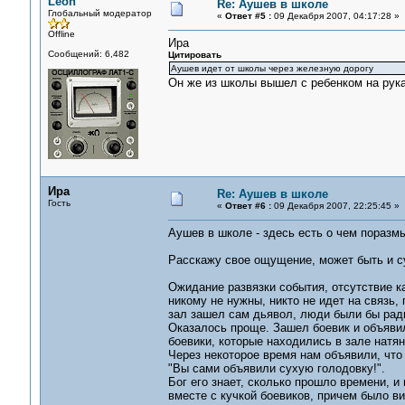
Leon
Re: Аушев в школе
Глобальный модератор
«
Ответ #5 :
09 Декабря 2007, 04:17:28 »
Offline
Ира
Сообщений: 6,482
Цитировать
Аушев идет от школы через железную дорогу
Он же из школы вышел с ребенком на рука
Ира
Re: Аушев в школе
Гость
«
Ответ #6 :
09 Декабря 2007, 22:25:45 »
Аушев в школе - здесь есть о чем поразм
Расскажу свое ощущение, может быть и с
Ожидание развязки события, отсутствие к
никому не нужны, никто не идет на связь, 
зал зашел сам дьявол, люди были бы рад
Оказалось проще. Зашел боевик и объявил
боевики, которые находились в зале натян
Через некоторое время нам объявили, что 
"Вы сами объявили сухую голодовку!".
Бог его знает, сколько прошло времени, и
вместе с кучкой боевиков, причем было вид