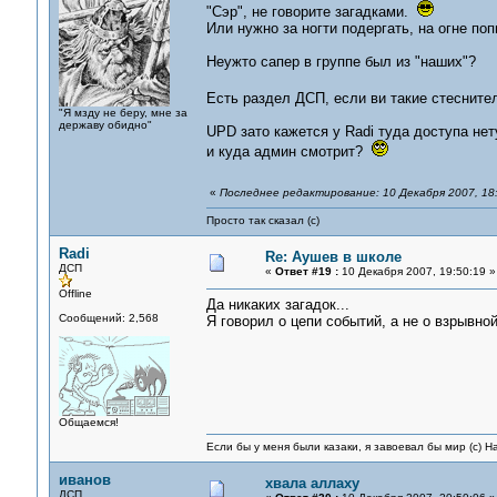
"Сэр", не говорите загадками.
Или нужно за ногти подергать, на огне по
Неужто сапер в группе был из "наших"?
Есть раздел ДСП, если ви такие стеснит
"Я мзду не беру, мне за
державу обидно"
UPD зато кажется у Radi туда доступа нету
и куда админ смотрит?
«
Последнее редактирование: 10 Декабря 2007, 18:
Просто так сказал (с)
Radi
Re: Аушев в школе
ДСП
«
Ответ #19 :
10 Декабря 2007, 19:50:19 »
Offline
Да никаких загадок...
Сообщений: 2,568
Я говорил о цепи событий, а не о взрывной
Общаемся!
Если бы у меня были казаки, я завоевал бы мир (с) Н
иванов
хвала аллаху
ДСП