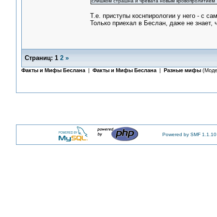
слишком страшна и чревата новым кровопролитием
Т.е. приступы коснпирологии у него - с с
Только приехал в Беслан, даже не знает, 
Страниц:
1
2
»
Факты и Мифы Беслана
|
Факты и Мифы Беслана
|
Разные мифы
(Моде
Powered by SMF 1.1.10