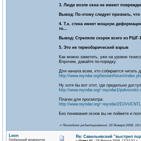
3. Люди возле окна не имеют поврежде
Вывод: По-этому следует признать, что
4. Т.к. стена имеет мощную деформаци
то...
Вывод: Стреляли скорее всего из РШГ-
5. Это не термобарический взрыв
Как можно заметить, уже на уровне тези
Впрочем, давайте по-порядку.
Для начала всем, кто собирается читать 
http://www.reyndar.org/beslan/forum/index.ph
Ну хотя бы вот этот, где предельно досту
http://www.reyndar.org/~reyndar1/pokrovskii.
Плагин для просмотра:
http://www.reyndar.org/~reyndar2/DJVUCN
Без понимания основ вы не поймете и пол
«
Последнее редактирование: 29 Января 2008, 16:
Leon
Re: Савельевский "выстрел по
Глобальный модератор
«
Ответ #1 :
28 Января 2008, 17:52:52 »