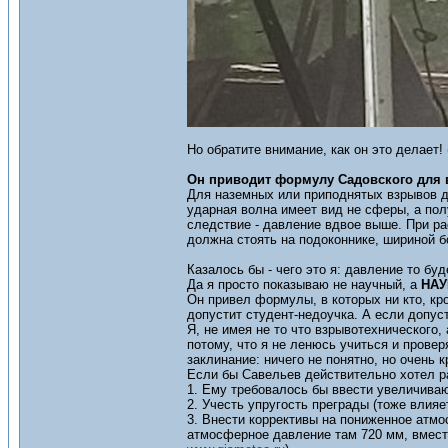
Но обратите внимание, как он это делает!
Он приводит формулу Садовского для 
Для наземных или приподнятых взрывов д
ударная волна имеет вид не сферы, а пол
следствие - давление вдвое выше. При р
должна стоять на подоконнике, шириной б
Казалось бы - чего это я: давление то буд
Да я просто показываю не научный, а
НА
Он привел формулы, в которых ни кто, кро
допустит студент-недоучка. А если допуст
Я, не имея не то что взрывотехнического
потому, что я не ленюсь учиться и прове
заклинание: ничего не понятно, но очень к
Если бы Савельев действительно хотел ра
1. Ему требовалось бы ввести увеличива
2. Учесть упругость преграды (тоже влияет
3. Внести коррективы на пониженное атмо
атмосферное давление там 720 мм, вмест