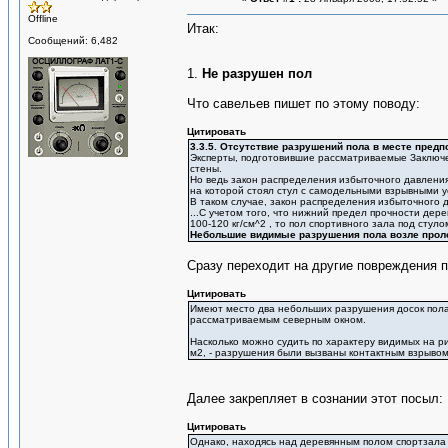
Offline
Итак:
Сообщений: 6,482
1.
Не разрушен пол
Что савельев пишет по этому поводу:
Цитировать
3.3.5. Отсутствие разрушений пола в месте пред
Эксперты, подготовившие рассматриваемые Заключен
стены.
Но ведь закон распределения избыточного давления
на которой стоял стул с самодельными взрывными ус
В таком случае, закон распределения избыточного да
...С учетом того, что нижний предел прочности дер
100-120 кг/см^2 , то пол спортивного зала под сту
Небольшие видимые разрушения пола возле пролом
Сразу переходит на другие повреждения п
Цитировать
Имеют место два небольших разрушения досок пола 
рассматриваемым северным окном.
Насколько можно судить по характеру видимых на ри
м2, - разрушения были вызваны контактным взрывом 
Далее закрепляет в сознании этот посыл:
Цитировать
Однако, находясь над деревянным полом спортзала н