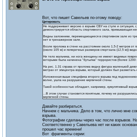
Вот, что пишет Савельев по-этому поводу:
Цитировать
Не поддерживает версию о взрыве СВУ на стуле и ситуация, сл
демонстрируется область спортивного зала, примыкающая непо
Видны заложники, перемещающиеся в спортивном зале из трен
нет в тренажерном зале.
Возле пролома в стене на расстоянии около 1,5-2 метров от 
(около 105 м) и поперечных размеров спортзала (12,5 м)) ви
Ни тело мальчика, ни нога женщины не имеют видимых повреж
которыми была начинена "бутылка" террористов (более 1200 
На рис. 1.31 справа от пролома видна фигура маленькой девоч
метрах от эпицентра взрыва, который должен был разметать 
Изложенная выше специфика второго взрыва под подоконником 
волне, ушла на разрушение кирпичной стены.
Такой особенностью обладает, например, кумулятивный взрыв
...В этом случае становится понятным, почему не разрушилис
кирпичной стены.
Давайте разбираться.
Начнем с мальчика. Дело в том, что лично мне со
взрыва.
Фотографии сделаны через час после взрывов. На
Соответственно у Савельева нет ни каких основан
прошел час времени!
Вот фрагменты серии: