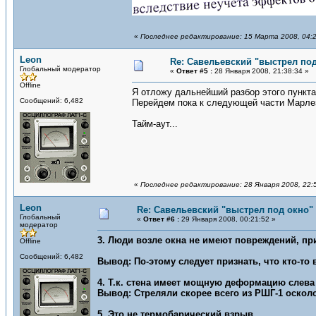
«
Последнее редактирование: 15 Марта 2008, 04:2
Leon
Re: Савельевский "выстрел по
Глобальный модератор
«
Ответ #5 :
28 Января 2008, 21:38:34 »
Offline
Я отложу дальнейший разбор этого пункта
Сообщений: 6,482
Перейдем пока к следующей части Марлез
Тайм-аут...
«
Последнее редактирование: 28 Января 2008, 22:
Leon
Re: Савельевский "выстрел под окно"
Глобальный
«
Ответ #6 :
29 Января 2008, 00:21:52 »
модератор
3. Люди возле окна не имеют повреждений, пр
Offline
Сообщений: 6,482
Вывод: По-этому следует признать, что кто-то
4. Т.к. стена имеет мощную деформацию слева
Вывод: Стреляли скорее всего из РШГ-1 оскол
5. Это не термобарический взрыв