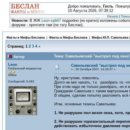
Добро пожаловать,
Гость
. Пожалу
10 Августа 2026, 07:39:12
Начало
|
Помо
Новости:
В ЖЖ
Leon-spb67
подробно (но кратко) изложены событи
форуме - прочтите там (по тэгу Беслан).
Факты и Мифы Беслана
|
Факты и Мифы Беслана
|
Мифы Ю.П. Савельева
Страниц:
1
2
3
4
»
Тема: Савельевский "выстрел под окно"
Автор
Leon
Савельевский "выстрел под о
Глобальный модератор
«
:
26 Октября 2007, 14:28:37 »
Offline
Ну, приступим, помолясь.
Сообщений: 6,482
Долго не мог начать, т.к. разобрать то, 
При этом надо не только разобрать, но и
Гражданин Савельев с таким виртуозным 
В общем, сделаю попытку разложить всё 
Итак, основные тезисы Савельева:
1. Не разрушен пол возле окна, хотя, 
2. Не разрушен горизонтальный перепл
действовать избыточное давление поря