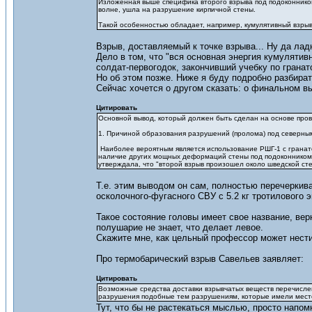
Изложенная выше специфика второго взрыва под подоконником 
волне, ушла на разрушение кирпичной стены.
Такой особенностью обладает, например, кумулятивный взрыв
Взрыв, доставляемый к точке взрыва... Ну да ладн
Дело в том, что "вся основная энергия кумулятив
солдат-первогодок, закончивший учебку по грана
Но об этом позже. Ниже я буду подробно разбирать
Сейчас хочется о другом сказать: о финальном в
Цитировать
Основной вывод, который должен быть сделан на основе пров
1. Причиной образования разрушений (пролома) под северным
Наиболее вероятным является использование РШГ-1 с гранатой
наличие других мощных деформаций стены под подоконником, 
утверждала, что "второй взрыв произошел около шведской сте
Т.е. этим выводом он сам, полностью перечеркив
осколочного-фугасного СВУ с 5.2 кг тротилового э
Такое состояние головы имеет свое название, вер
полушарие не знает, что делает левое.
Скажите мне, как цельный профессор может нести 
Про термобарический взрыв Савельев заявляет:
Цитировать
Возможные средства доставки взрывчатых веществ перечислен
разрушения подобные тем разрушениям, которые имели место
Тут, что бы не растекаться мыслью, просто напом