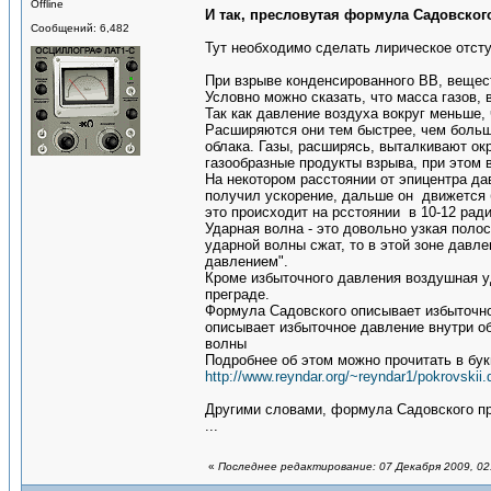
Offline
И так, пресловутая формула Садовског
Сообщений: 6,482
Тут необходимо сделать лирическое отсту
При взрыве конденсированного ВВ, вещест
Условно можно сказать, что масса газов, 
Так как давление воздуха вокруг меньше,
Расширяются они тем быстрее, чем больш
облака. Газы, расширясь, выталкивают ок
газообразные продукты взрыва, при этом 
На некотором расстоянии от эпицентра да
получил ускорение, дальше он движется 
это происходит на рсстоянии в 10-12 рад
Ударная волна - это довольно узкая поло
ударной волны сжат, то в этой зоне давл
давлением".
Кроме избыточного давления воздушная у
преграде.
Формула Садовского описывает избыточно
описывает избыточное давление внутри об
волны
Подробнее об этом можно прочитать в бук
http://www.reyndar.org/~reyndar1/pokrovskii.
Другими словами, формула Садовского пр
...
«
Последнее редактирование: 07 Декабря 2009, 02