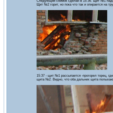
Следующий снимок сделан в 15:36. Щит №1 падае
Щит №2 горит, но пока что так и опирается на тру
15:37 - щит №1 рассыпается -прогорел торец, гд
щита №2. Видно, что оба дальних щита полыхают