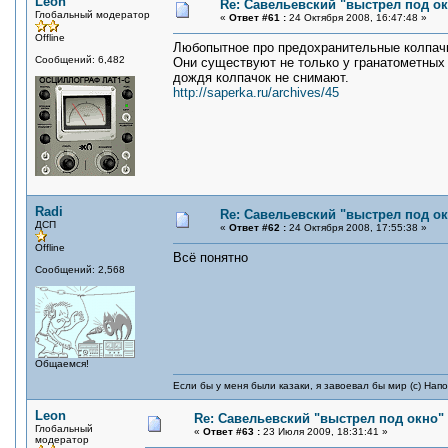
Leon
Re: Савельевский "выстрел под о
Глобальный модератор
«
Ответ #61 :
24 Октября 2008, 16:47:48 »
Offline
Любопытное про предохранительные колпачк
Сообщений: 6,482
Они существуют не только у гранатометных в
дождя колпачок не снимают.
http://saperka.ru/archives/45
Radi
Re: Савельевский "выстрел под о
ДСП
«
Ответ #62 :
24 Октября 2008, 17:55:38 »
Offline
Всё понятно
Сообщений: 2,568
Общаемся!
Если бы у меня были казаки, я завоевал бы мир (с) Нап
Leon
Re: Савельевский "выстрел под окно"
Глобальный
«
Ответ #63 :
23 Июля 2009, 18:31:41 »
модератор