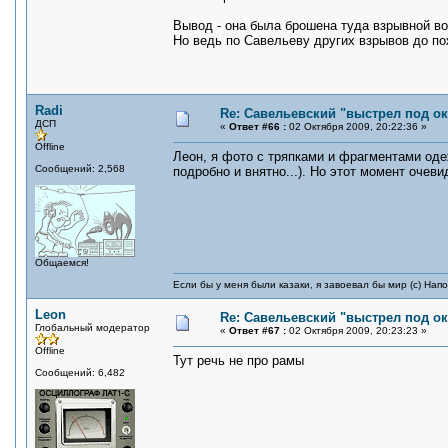
Вывод - она была брошена туда взрывной во
Но ведь по Савельеву других взрывов до п
Radi
Re: Савельевский "выстрел под о
ДСП
«
Ответ #66 :
02 Октября 2009, 20:22:36 »
Offline
Леон, я фото с тряпками и фрагментами оде
Сообщений: 2,568
подробно и внятно...). Но этот момент очеви
Общаемся!
Если бы у меня были казаки, я завоевал бы мир (с) Нап
Leon
Re: Савельевский "выстрел под о
Глобальный модератор
«
Ответ #67 :
02 Октября 2009, 20:23:23 »
Offline
Тут речь не про рамы
Сообщений: 6,482