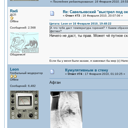
«
Последнее редактирование: 16 Февраля 2010, 19:53
Radi
Re: Савельевский "выстрел под о
ДСП
«
Ответ #73 :
16 Февраля 2010, 20:07:06 »
Offline
Цитата: Leon от 16 Февраля 2010, 19:48:22
Сообщений: 2,568
А что тебе даст температура горения? + Каким образ
фотках?
Ничего не даст, ты прав. Может чё путное ск
Общаемся!
Если бы у меня были казаки, я завоевал бы мир (с) Нап
Leon
Кумулятивным в стену
Глобальный модератор
«
Ответ #74 :
17 Февраля 2010, 01:10:25 »
Offline
Афган
Сообщений: 6,482