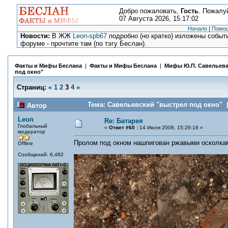
Добро пожаловать,
Гость
. Пожалу
07 Августа 2026, 15:17:02
Начало
|
Помо
Новости:
В ЖЖ
Leon-spb67
подробно (но кратко) изложены событи
форуме - прочтите там (по тэгу Беслан).
Факты и Мифы Беслана
|
Факты и Мифы Беслана
|
Мифы Ю.П. Савельев
под окно"
Страниц:
«
1
2
3
4
»
Тема: Савельевский "выстрел под окно" (
Автор
Leon
Re: Батарея
Глобальный
«
Ответ #60 :
14 Июля 2008, 15:26:16 »
модератор
Пролом под окном нашпигован ржавыми осколкам
Offline
Сообщений: 6,482