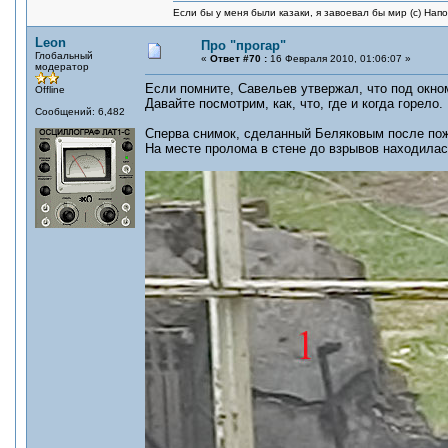
Если бы у меня были казаки, я завоевал бы мир (с) Нап
Leon
Про "прогар"
Глобальный
«
Ответ #70 :
16 Февраля 2010, 01:06:07 »
модератор
Если помните, Савельев утвержал, что под окном
Offline
Давайте посмотрим, как, что, где и когда горело.
Сообщений: 6,482
Сперва снимок, сделанный Беляковым после по
На месте пролома в стене до взрывов находилась 