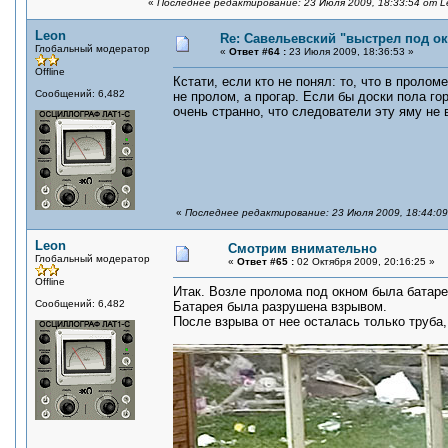
«
Последнее редактирование: 23 Июля 2009, 18:33:54 от L
Leon
Re: Савельевский "выстрел под о
Глобальный модератор
«
Ответ #64 :
23 Июля 2009, 18:36:53 »
Offline
Кстати, если кто не понял: то, что в проло
Сообщений: 6,482
не пролом, а прогар. Если бы доски пола го
очень странно, что следователи эту яму не 
«
Последнее редактирование: 23 Июля 2009, 18:44:0
Leon
Смотрим внимательно
Глобальный модератор
«
Ответ #65 :
02 Октября 2009, 20:16:25 »
Offline
Итак. Возле пролома под окном была батаре
Сообщений: 6,482
Батарея была разрушена взрывом.
После взрыва от нее осталась только труба,