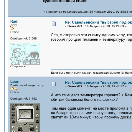
художественный свист.
«
Последнее редактирование: 16 Февраля 2010, 01:15:58 о
Radi
Re: Савельевский "выстрел под о
ДСП
«
Ответ #71 :
16 Февраля 2010, 19:24:03 »
Offline
Лев, я отправил эти снимку одному челу, ко
Сообщений: 2,568
говорил про цвет пламени и температуру гор
Общаемся!
Если бы у меня были казаки, я завоевал бы мир (с) Нап
Leon
Re: Савельевский "выстрел под о
Глобальный модератор
«
Ответ #72 :
16 Февраля 2010, 19:48:22 »
Offline
А что тебе даст температура горения? + Ка
Сообщений: 6,482
сбитым балансом белого на фотках?
Там еще один момент: на месте пролома в 
на базаре коровью или свиную ногу, положит
хватит ли 10-ти минут, чтобы прожечь доск