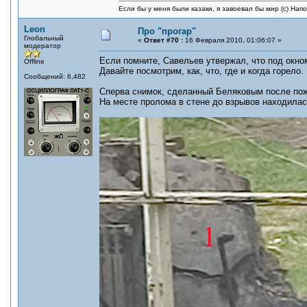
Если бы у меня были казаки, я завоевал бы мир (с) Нап
Leon
Про "прогар"
Глобальный
«
Ответ #70 :
16 Февраля 2010, 01:06:07 »
модератор
Если помните, Савельев утвержал, что под окном
Offline
Давайте посмотрим, как, что, где и когда горело.
Сообщений: 6,482
Сперва снимок, сделанный Беляковым после по
На месте пролома в стене до взрывов находилась 