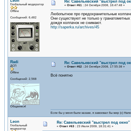
Leon
Re: Савельевский "выстрел под о
Глобальный модератор
«
Ответ #61 :
24 Октября 2008, 16:47:48 »
Offline
Любопытное про предохранительные колпачк
Сообщений: 6,482
Они существуют не только у гранатометных в
дождя колпачок не снимают.
http://saperka.ru/archives/45
Radi
Re: Савельевский "выстрел под о
ДСП
«
Ответ #62 :
24 Октября 2008, 17:55:38 »
Offline
Всё понятно
Сообщений: 2,568
Общаемся!
Если бы у меня были казаки, я завоевал бы мир (с) Нап
Leon
Re: Савельевский "выстрел под окно"
Глобальный
«
Ответ #63 :
23 Июля 2009, 18:31:41 »
модератор