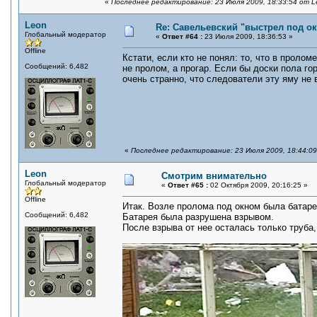
«
Последнее редактирование: 23 Июля 2009, 18:33:54 от L
Leon
Re: Савельевский "выстрел под о
Глобальный модератор
«
Ответ #64 :
23 Июля 2009, 18:36:53 »
Offline
Кстати, если кто не понял: то, что в проло
Сообщений: 6,482
не пролом, а прогар. Если бы доски пола го
очень странно, что следователи эту яму не 
«
Последнее редактирование: 23 Июля 2009, 18:44:0
Leon
Смотрим внимательно
Глобальный модератор
«
Ответ #65 :
02 Октября 2009, 20:16:25 »
Offline
Итак. Возле пролома под окном была батаре
Сообщений: 6,482
Батарея была разрушена взрывом.
После взрыва от нее осталась только труба,