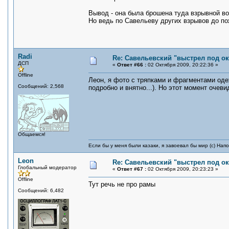
Вывод - она была брошена туда взрывной во
Но ведь по Савельеву других взрывов до п
Radi
Re: Савельевский "выстрел под о
ДСП
«
Ответ #66 :
02 Октября 2009, 20:22:36 »
Offline
Леон, я фото с тряпками и фрагментами оде
Сообщений: 2,568
подробно и внятно...). Но этот момент очеви
Общаемся!
Если бы у меня были казаки, я завоевал бы мир (с) Нап
Leon
Re: Савельевский "выстрел под о
Глобальный модератор
«
Ответ #67 :
02 Октября 2009, 20:23:23 »
Offline
Тут речь не про рамы
Сообщений: 6,482