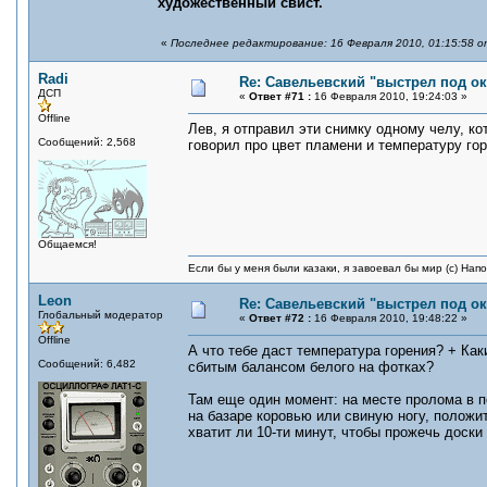
художественный свист.
«
Последнее редактирование: 16 Февраля 2010, 01:15:58 о
Radi
Re: Савельевский "выстрел под о
ДСП
«
Ответ #71 :
16 Февраля 2010, 19:24:03 »
Offline
Лев, я отправил эти снимку одному челу, ко
Сообщений: 2,568
говорил про цвет пламени и температуру гор
Общаемся!
Если бы у меня были казаки, я завоевал бы мир (с) Нап
Leon
Re: Савельевский "выстрел под о
Глобальный модератор
«
Ответ #72 :
16 Февраля 2010, 19:48:22 »
Offline
А что тебе даст температура горения? + Ка
Сообщений: 6,482
сбитым балансом белого на фотках?
Там еще один момент: на месте пролома в 
на базаре коровью или свиную ногу, положит
хватит ли 10-ти минут, чтобы прожечь доск