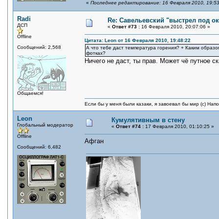
«
Последнее редактирование: 16 Февраля 2010, 19:53
Radi
Re: Савельевский "выстрел под о
ДСП
«
Ответ #73 :
16 Февраля 2010, 20:07:06 »
Offline
Цитата: Leon от 16 Февраля 2010, 19:48:22
Сообщений: 2,568
А что тебе даст температура горения? + Каким образ
фотках?
Ничего не даст, ты прав. Может чё путное ск
Общаемся!
Если бы у меня были казаки, я завоевал бы мир (с) Нап
Leon
Кумулятивным в стену
Глобальный модератор
«
Ответ #74 :
17 Февраля 2010, 01:10:25 »
Offline
Афган
Сообщений: 6,482