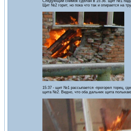
Следующий снимок сделан в 15:36. Щит №1 падае
Щит №2 горит, но пока что так и опирается на тру
15:37 - щит №1 рассыпается -прогорел торец, гд
щита №2. Видно, что оба дальних щита полыхают