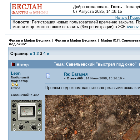
Добро пожаловать,
Гость
. Пожалу
07 Августа 2026, 14:18:16
Начало
|
Помо
Новости:
Регистрация новых пользователей временно закрыта. По
мысли и пр. можно также оставить (без регистрации) в ЖЖ
ivanov
Факты и Мифы Беслана
|
Факты и Мифы Беслана
|
Мифы Ю.П. Савельев
под окно"
Страниц:
«
1
2
3
4
»
Тема: Савельевский "выстрел под окно" (
Автор
Leon
Re: Батарея
Глобальный
«
Ответ #60 :
14 Июля 2008, 15:26:16 »
модератор
Пролом под окном нашпигован ржавыми осколкам
Offline
Сообщений: 6,482