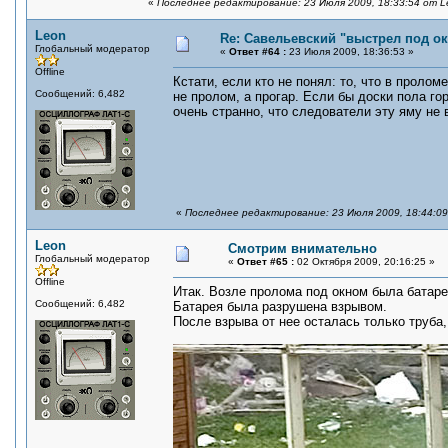
«
Последнее редактирование: 23 Июля 2009, 18:33:54 от L
Leon
Re: Савельевский "выстрел под о
Глобальный модератор
«
Ответ #64 :
23 Июля 2009, 18:36:53 »
Offline
Кстати, если кто не понял: то, что в проло
Сообщений: 6,482
не пролом, а прогар. Если бы доски пола го
очень странно, что следователи эту яму не 
«
Последнее редактирование: 23 Июля 2009, 18:44:0
Leon
Смотрим внимательно
Глобальный модератор
«
Ответ #65 :
02 Октября 2009, 20:16:25 »
Offline
Итак. Возле пролома под окном была батаре
Сообщений: 6,482
Батарея была разрушена взрывом.
После взрыва от нее осталась только труба,