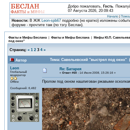
Добро пожаловать,
Гость
. Пожалу
07 Августа 2026, 20:09:43
Начало
|
Помо
Новости:
В ЖЖ
Leon-spb67
подробно (но кратко) изложены событи
форуме - прочтите там (по тэгу Беслан).
Факты и Мифы Беслана
|
Факты и Мифы Беслана
|
Мифы Ю.П. Савельев
под окно"
Страниц:
«
1
2
3
4
»
Тема: Савельевский "выстрел под окно" (
Автор
Leon
Re: Батарея
Глобальный
«
Ответ #60 :
14 Июля 2008, 15:26:16 »
модератор
Пролом под окном нашпигован ржавыми осколкам
Offline
Сообщений: 6,482