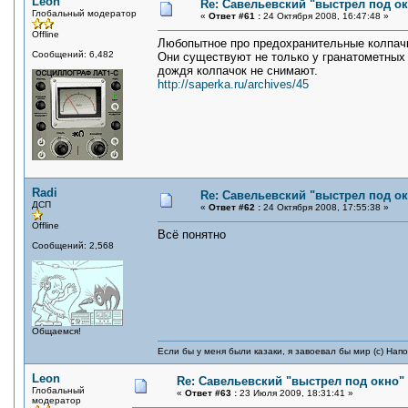
Leon
Re: Савельевский "выстрел под о
Глобальный модератор
«
Ответ #61 :
24 Октября 2008, 16:47:48 »
Offline
Любопытное про предохранительные колпачк
Сообщений: 6,482
Они существуют не только у гранатометных в
дождя колпачок не снимают.
http://saperka.ru/archives/45
Radi
Re: Савельевский "выстрел под о
ДСП
«
Ответ #62 :
24 Октября 2008, 17:55:38 »
Offline
Всё понятно
Сообщений: 2,568
Общаемся!
Если бы у меня были казаки, я завоевал бы мир (с) Нап
Leon
Re: Савельевский "выстрел под окно"
Глобальный
«
Ответ #63 :
23 Июля 2009, 18:31:41 »
модератор