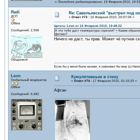
«
Последнее редактирование: 16 Февраля 2010, 19:53
Radi
Re: Савельевский "выстрел под о
ДСП
«
Ответ #73 :
16 Февраля 2010, 20:07:06 »
Offline
Цитата: Leon от 16 Февраля 2010, 19:48:22
Сообщений: 2,568
А что тебе даст температура горения? + Каким образ
фотках?
Ничего не даст, ты прав. Может чё путное ск
Общаемся!
Если бы у меня были казаки, я завоевал бы мир (с) Нап
Leon
Кумулятивным в стену
Глобальный модератор
«
Ответ #74 :
17 Февраля 2010, 01:10:25 »
Offline
Афган
Сообщений: 6,482