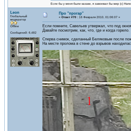
Если бы у меня были казаки, я завоевал бы мир (с) Нап
Leon
Про "прогар"
Глобальный
«
Ответ #70 :
16 Февраля 2010, 01:06:07 »
модератор
Если помните, Савельев утвержал, что под окном
Offline
Давайте посмотрим, как, что, где и когда горело.
Сообщений: 6,482
Сперва снимок, сделанный Беляковым после по
На месте пролома в стене до взрывов находилась 