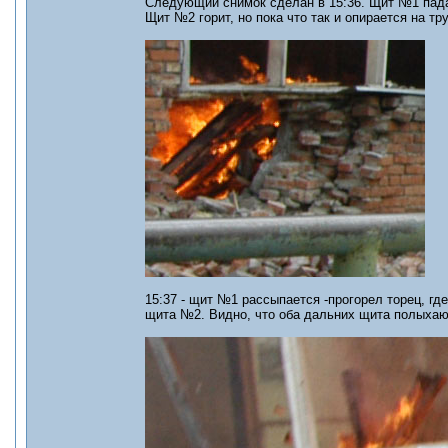
Следующий снимок сделан в 15:36. Щит №1 падае
Щит №2 горит, но пока что так и опирается на тру
15:37 - щит №1 рассыпается -прогорел торец, гд
щита №2. Видно, что оба дальних щита полыхают