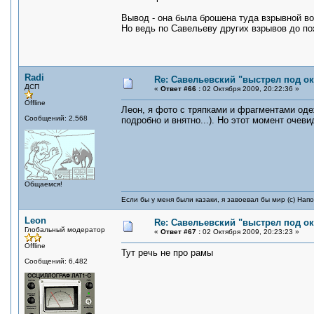
Вывод - она была брошена туда взрывной во
Но ведь по Савельеву других взрывов до п
Radi
Re: Савельевский "выстрел под о
ДСП
«
Ответ #66 :
02 Октября 2009, 20:22:36 »
Offline
Леон, я фото с тряпками и фрагментами оде
Сообщений: 2,568
подробно и внятно...). Но этот момент очеви
Общаемся!
Если бы у меня были казаки, я завоевал бы мир (с) Нап
Leon
Re: Савельевский "выстрел под о
Глобальный модератор
«
Ответ #67 :
02 Октября 2009, 20:23:23 »
Offline
Тут речь не про рамы
Сообщений: 6,482