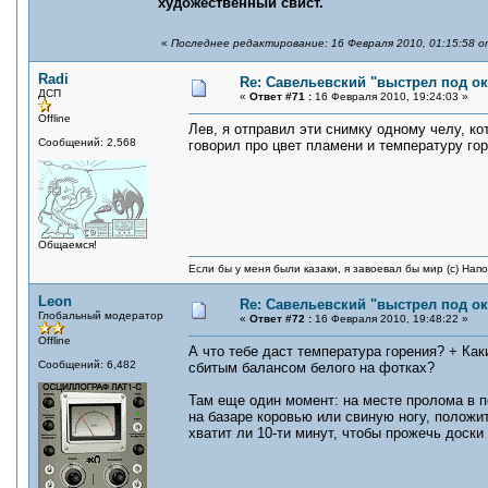
художественный свист.
«
Последнее редактирование: 16 Февраля 2010, 01:15:58 о
Radi
Re: Савельевский "выстрел под о
ДСП
«
Ответ #71 :
16 Февраля 2010, 19:24:03 »
Offline
Лев, я отправил эти снимку одному челу, ко
Сообщений: 2,568
говорил про цвет пламени и температуру гор
Общаемся!
Если бы у меня были казаки, я завоевал бы мир (с) Нап
Leon
Re: Савельевский "выстрел под о
Глобальный модератор
«
Ответ #72 :
16 Февраля 2010, 19:48:22 »
Offline
А что тебе даст температура горения? + Ка
Сообщений: 6,482
сбитым балансом белого на фотках?
Там еще один момент: на месте пролома в 
на базаре коровью или свиную ногу, положит
хватит ли 10-ти минут, чтобы прожечь доск