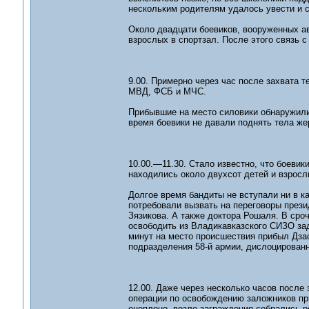
нескольким родителям удалось увести и с
Около двадцати боевиков, вооруженных ав
взрослых в спортзал. После этого связь 
9.00. Примерно через час после захвата 
МВД, ФСБ и МЧС.
Прибывшие на место силовики обнаружили
время боевики не давали поднять тела же
10.00.—11.30. Стало известно, что боеви
находились около двухсот детей и взросл
Долгое время бандиты не вступали ни в ка
потребовали вызвать на переговоры през
Зязикова. А также доктора Рошаля. В сро
освободить из Владикавказского СИЗО за
минут на место происшествия прибыл Дзас
подразделения 58-й армии, дислоцирован
12.00. Даже через несколько часов после
операции по освобождению заложников пр
оцеплено, возле заграждения собрались р