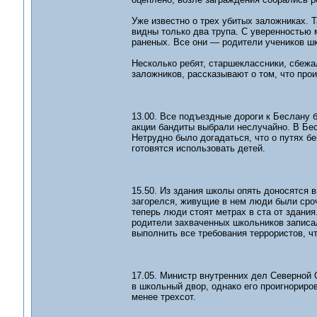
Уже известно о трех убитых заложниках. Т
видны только два трупа. С уверенностью 
раненых. Все они — родители учеников ш
Несколько ребят, старшеклассники, сбежа
заложников, рассказывают о том, что про
13.00. Все подъездные дороги к Беслану 
акции бандиты выбрали неслучайно. В Бе
Нетрудно было догадаться, что о путях бе
готовятся использовать детей.
15.50. Из здания школы опять доносятся
загорелся, живущие в нем люди были сро
теперь люди стоят метрах в ста от здани
родители захваченных школьников записал
выполнить все требования террористов, ч
17.05. Министр внутренних дел Северной 
в школьный двор, однако его проигнориров
менее трехсот.