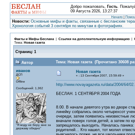
Добро пожаловать,
Гость
. Пожалу
09 Августа 2026, 13:27:37
Начало
|
Помо
Новости:
Основные мифы и факты, связанные с бесланским терак
Хронология событий 3 сентября по минутам в фотографиях.
Факты и Мифы Беслана
|
Ссылки на дополнительную информацию
|
Тема:
Новая газета
Страниц:
1
Тема: Новая газета (Прочитано 30608 ра
Автор
иванов
Новая газета
ДСП
«
:
13 Сентября 2007, 15:59:49 »
Offline
http://www.novayagazeta.ru/data/2004/64/02.
Сообщений: 1,362
БЕСЛАН. 1 СЕНТЯБРЯ 2004 ГОДА
8.00. В начале девятого утра во дворе с
линейку собрались около четырехсот уче
очереди, затем появились неизвестные лю
вначале поверх голов детей, а затем по к
запрещалось выходить. Началась паника: 
"Я мзду не беру, мне за
державу обидно"
родителей… Кто нашел, тот молил отвести
выяснилось позже, не все школьники подд