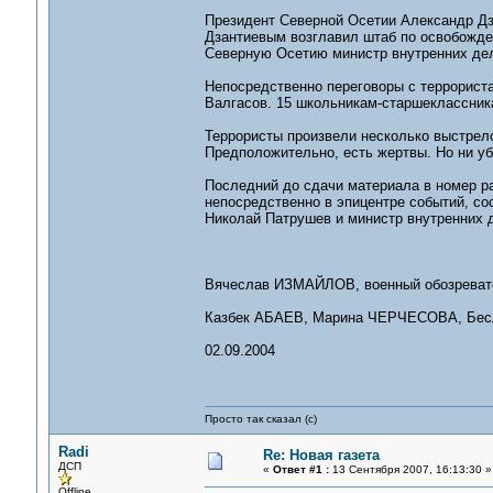
Президент Северной Осетии Александр Дз
Дзантиевым возглавил штаб по освобожде
Северную Осетию министр внутренних де
Непосредственно переговоры с террорист
Валгасов. 15 школьникам-старшеклассник
Террористы произвели несколько выстрело
Предположительно, есть жертвы. Но ни уб
Последний до сдачи материала в номер 
непосредственно в эпицентре событий, со
Николай Патрушев и министр внутренних д
Вячеслав ИЗМАЙЛОВ, военный обозреват
Казбек АБАЕВ, Марина ЧЕРЧЕСОВА, Бесл
02.09.2004
Просто так сказал (с)
Radi
Re: Новая газета
ДСП
«
Ответ #1 :
13 Сентября 2007, 16:13:30 »
Offline