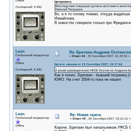
Offline
Цитировать
Впоследствии операцию должны возглавить вылете
Сообщений: 6,482
Николай Патрушев.
Во, а я то голову ломаю, откуда андрюша
Измайлова.
В новостях говорили только про Фридинск
Leon
Re: Бритвин-Андреев Осетински
Глобальный модератор
«
Ответ #4 :
26 Сентября 2007, 01:35:52 »
Offline
Цитата: иванов от 13 Сентября 2007, 16:17:44
Сообщений: 6,482
А разве руководителем УФСБ Осетии не Андреев 
Как я понял, Бритвин - бывший погранец (
ЮФО. На счет 2004-го пока не нашел
Leon
Re: Новая газета
Глобальный модератор
«
Ответ #5 :
26 Сентября 2007, 02:41:21 »
Offline
Короче, Бритвин был начальником УФСБ Ос