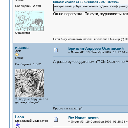
Цитата: иванов от 13 Сентября 2007, 15:59:49
Сообщений: 2,568
генерал-майор Бритвин заявил: «Давать информацию
Он не перепутал. По сути, журналисты та
Общаемся!
Если бы у меня были казаки, я завоевал бы мир (с) Н
иванов
Бритвин-Андреев Осетинский
ДСП
«
Ответ #2 :
13 Сентября 2007, 16:17:44 »
Offline
А разве руководителем УФСБ Осетии не
Сообщений: 1,362
"Я мзду не беру, мне за
державу обидно"
Просто так сказал (с)
Leon
Re: Новая газета
Глобальный модератор
«
Ответ #3 :
26 Сентября 2007, 01:28:28 »