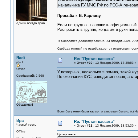
начальника ГУ МЧС РФ по РСО-А генерал
Просьба к В. Карлову.
Админ всегда прав!
Если не трудно - направить официальный 
Распросить в группе, когда им в руки попа
«
Последнее редактирование: 13 Января 2009, 20:
Свобода мнений не освобождает от ответственности 
Radi
Re: "Пустая кассета"
ДСП
«
Ответ #20 :
13 Января 2009, 17:35:53 »
Offline
У пожарных, насколько я помню, такой жур
Сообщений: 2,568
По окончании КУС, заводится новая, а стар
Общаемся!
Если бы у меня были казаки, я завоевал бы мир (с) Н
Ира
Re: "Пустая кассета"
Частый гость
«
Ответ #21 :
13 Января 2009, 18:53:30 »
Offline
Цитировать