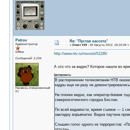
Petrov
Re: "Пустая кассета"
Администратор
«
Ответ #29 :
28 Августа 2012, 18:16:46 »
Offline
http://www.ntv.ru/novosti/51195/
Сообщений: 2,234
А это что за видео? Которое нашли во вр
Цитировать
В распоряжении телекомпании НТВ оказал
кадры еще ни разу не демонстрировались
Насквозь отмороженный
(с)
На пленке видно, как оператор-боевик т
североосетинского городка Беслан.
По всей видимости, время съемок — 1 сен
закладку взрывчатки. Видна паутина пров
Слышен голос одного из террористов: «По
оттуда».