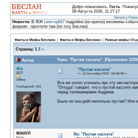
Добро пожаловать,
Гость
. Пожалу
08 Августа 2026, 11:27:17
Начало
|
Помо
Новости:
В ЖЖ
Leon-spb67
подробно (но кратко) изложены событи
форуме - прочтите там (по тэгу Беслан).
Факты и Мифы Беслана
|
Факты и Мифы Беслана
|
Разные мифы
(Мод
Страниц:
1
2
»
Тема: "Пустая кассета" (Прочитано 12293
Автор
Ars
"Пустая кассета"
ДСП
«
:
13 Сентября 2007, 09:08:59 »
Offline
Все же хотел уточнить про эту несчастную
Сообщений: 442
"Оттуда" говорят, что о пустой кассете 
перед телекамерами Андреев.
Были ли она действительно пустая? Или е
МАНУЛ
Re: "Пустая кассета"
Гость