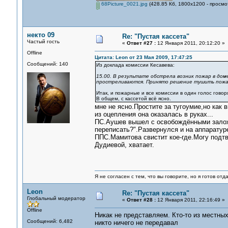
68Picture_0021.jpg
(428.85 Кб, 1800x1200 - просмо
некто 09
Re: "Пустая кассета"
Частый гость
«
Ответ #27 :
12 Января 2011, 20:12:20 »
Offline
Цитата: Leon от 23 Мая 2009, 17:47:25
Сообщений: 140
Из доклада комиссии Кесавева:
15.00. В результате обстрела возник пожар в дом
простреливаются. Принято решение тушить пожар
Итак, и пожарные и все комиссии в один голос говоря
В общем, с кассетой всё ясно.
мне не ясно.Простите за тугоумие,но как
из оцепления она оказалась в руках...
ПС.Аушев вышел с освобождёнными заложн
переписать?".Развернулся и на аппаратур
ППС.Мамитова свистит кое-где.Могу подтв
Дудиевой, хватает.
Я не согласен с тем, что вы говорите, но я готов от
Leon
Re: "Пустая кассета"
Глобальный модератор
«
Ответ #28 :
12 Января 2011, 22:16:49 »
Offline
Никак не представляем. Кто-то из местны
Сообщений: 6,482
никто ничего не передавал