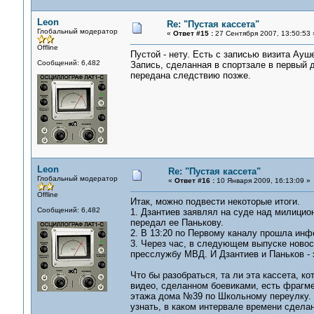
Leon
Re: "Пустая кассета"
Глобальный модератор
«
Ответ #15 :
27 Сентября 2007, 13:50:53 
Offline
Пустой - нету. Есть с записью визита Ауше
Сообщений: 6,482
Запись, сделанная в спортзале в первый д
передана следствию позже.
Leon
Re: "Пустая кассета"
Глобальный модератор
«
Ответ #16 :
10 Января 2009, 16:13:09 »
Offline
Итак, можно подвести некоторые итоги.
Сообщений: 6,482
1. Дзантиев заявлял на суде над милицион
передал ее Панькову.
2. В 13:20 по Первому каналу прошла инф
3. Через час, в следующем выпуске новос
пресслужбу МВД. И Дзантиев и Паньков -
Что бы разобраться, та ли эта кассета, к
видео, сделанном боевиками, есть фрагмен
этажа дома №39 по Школьному переулку. 
узнать, в каком интервале времени сделан