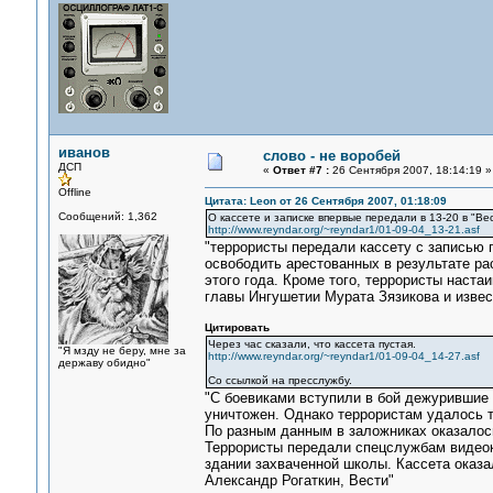
иванов
слово - не воробей
ДСП
«
Ответ #7 :
26 Сентября 2007, 18:14:19 »
Offline
Цитата: Leon от 26 Сентября 2007, 01:18:09
Сообщений: 1,362
О кассете и записке впервые передали в 13-20 в "Ве
http://www.reyndar.org/~reyndar1/01-09-04_13-21.asf
"террористы передали кассету с записью 
освободить арестованных в результате ра
этого года. Кроме того, террористы наст
главы Ингушетии Мурата Зязикова и извес
Цитировать
Через час сказали, что кассета пустая.
"Я мзду не беру, мне за
http://www.reyndar.org/~reyndar1/01-09-04_14-27.asf
державу обидно"
Со ссылкой на пресслужбу.
"С боевиками вступили в бой дежурившие 
уничтожен. Однако террористам удалось т
По разным данным в заложниках оказалось 
Террористы передали спецслужбам видеокас
здании захваченной школы. Кассета оказа
Александр Рогаткин, Вести"