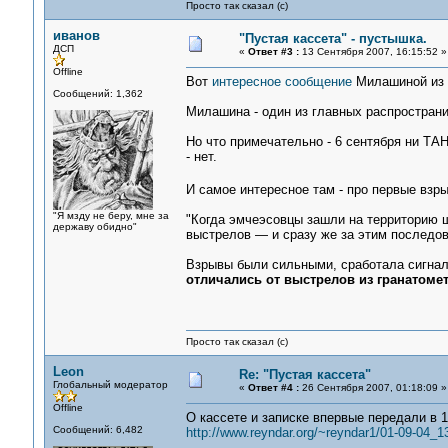
Просто так сказал (с)
иванов
"Пустая кассета" - пустышка.
ДСП
«
Ответ #3 :
13 Сентября 2007, 16:15:52 »
Offline
Вот
интересное сообщение
Милашиной из 
Сообщений: 1,362
Милашина - один из главных распространи
Но что примечательно - 6 сентября ни ТА
- нет.
И самое интересное там - про первые взры
"Я мзду не беру, мне за
"Когда эмчеэсовцы зашли на территорию ш
державу обидно"
выстрелов — и сразу же за этим последов
Взрывы были сильными, сработала сигнал
отличались от выстрелов из гранатомет
Просто так сказал (с)
Leon
Re: "Пустая кассета"
Глобальный модератор
«
Ответ #4 :
26 Сентября 2007, 01:18:09 »
Offline
О кассете и записке впервые передали в 1
Сообщений: 6,482
http://www.reyndar.org/~reyndar1/01-09-04_1