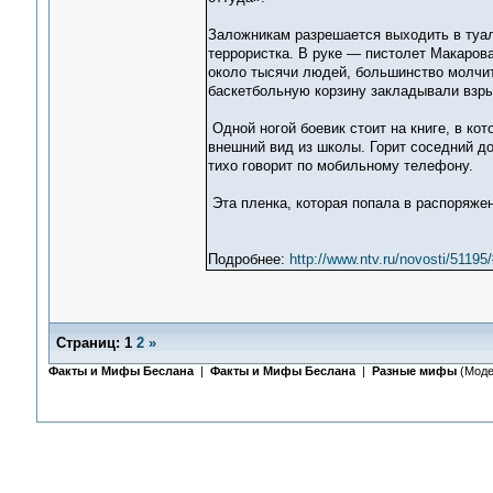
Заложникам разрешается выходить в туал
террористка. В руке — пистолет Макарова
около тысячи людей, большинство молчит,
баскетбольную корзину закладывали взры
Одной ногой боевик стоит на книге, в ко
внешний вид из школы. Горит соседний до
тихо говорит по мобильному телефону.
Эта пленка, которая попала в распоряже
Подробнее:
http://www.ntv.ru/novosti/511
Страниц:
1
2
»
Факты и Мифы Беслана
|
Факты и Мифы Беслана
|
Разные мифы
(Моде