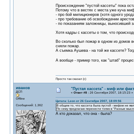
Происхождение "пустой кассеты" пока ост
Потому что в вестях с места уже куча ми
- про бой милиционеров (хотя одного урода
- про требование об освобождении арестова
- по показаниям заложницы, выносившей за
Хотя кадры с кассеты о том, что происход
Во сколько был пожар в одном из домов в
сняли пожар.
А съемка Аушева - на той же кассете? Тог
А вообще - пример того, как "штаб" проце
Просто так сказал (с)
иванов
"Пустая кассета" - миф или фак
ДСП
«
Ответ #8 :
26 Сентября 2007, 18:15:23 »
Offline
Цитата: Leon от 26 Сентября 2007, 18:09:56
Сообщений: 1,362
В общем то, что кассета была пустой - мифом не явля
По сему предлагаю перенести топик в "Разные мысл
А кто доказал, что она - была?