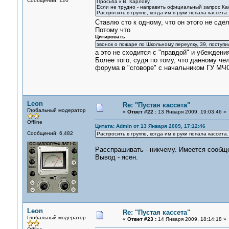
Сообщений: 120
Просьба к В. Карлову.
Если не трудно - направить официальный запрос Ка
Распросить в группе, когда им в руки попала кассета.
Ставлю сто к одному, что он этого не сде
Потому что
Цитировать
звонок о пожаре по Школьному переулку, 39, поступи
а это не сходится с "правдой" и убеждени
Более того, судя по тому, что данному че
форума в "сговоре" с начальником ГУ МЧ
Leon
Re: "Пустая кассета"
Глобальный модератор
«
Ответ #22 :
13 Января 2009, 19:03:46 »
Offline
Цитата: Admin от 13 Января 2009, 17:12:46
Сообщений: 6,482
Распросить в группе, когда им в руки попала кассета.
Расспрашивать - никчему. Имеется сообще
Вывод - ясен.
Leon
Re: "Пустая кассета"
Глобальный модератор
«
Ответ #23 :
14 Января 2009, 18:14:18 »