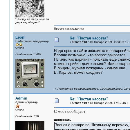
"Я мзду не беру, мне за
державу обидно"
Просто так сказал (с)
Leon
Re: "Пустая кассета"
Глобальный модератор
«
Ответ #18 :
10 Января 2009, 19:39:57 »
Offline
Надо просто найти знакомых в пожарной ча
Сообщений: 6,482
Вполне возможно, что вопрос закроется.
Ну или, как вариант - поискать еще снимко
момент прибил дым к земле? Или пожар по
В общем, журнал пожарных - самое оно.
В. Карлов, может сходите?
«
Последнее редактирование: 10 Января 2009, 19:
Admin
Re: "Пустая кассета"
Администратор
«
Ответ #19 :
13 Января 2009, 17:12:46 »
Offline
С мест сообщают:
Сообщений: 359
Цитировать
Звонок о пожаре по Школьному переулку, 
соответствующая запись в книге вызо