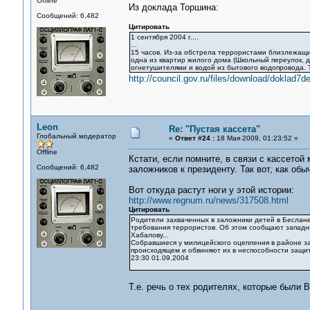
Offline
Из доклада Торшина:
Сообщений: 6,482
Цитировать
1 сентября 2004 г....
...
15 часов. Из-за обстрела террористами близлежащи
одна из квартир жилого дома (Школьный переулок, д
огнетушителями и водой из бытового водопровода. 
http://council.gov.ru/files/download/doklad7d
Leon
Re: "Пустая кассета"
Глобальный модератор
«
Ответ #24 :
18 Мая 2009, 01:23:52 »
Offline
Кстати, если помните, в связи с кассето
Сообщений: 6,482
заложников к президенту. Так вот, как обы
Вот откуда растут ноги у этой истории:
http://www.regnum.ru/news/317508.html
Цитировать
Родители захваченных в заложники детей в Беслане
требования террористов. Об этом сообщают западн
Хабалову...
Собравшиеся у милицейского оцепления в районе з
происходящем и обвиняют их в неспособности защи
23:30 01.09.2004
Т.е. речь о тех родителях, которые был