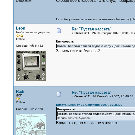
Скорее всего кассета - это слух, превращё
Общаемся!
Если бы у меня были казаки, я завоевал бы мир (с) Н
Leon
Re: "Пустая кассета"
Глобальный модератор
«
Ответ #11 :
26 Сентября 2007, 20:36:00 
Offline
Цитировать
Сообщений: 6,482
Потом, боевики отняли видоекамеру и доснимали да
Запись визита Аушева?
Radi
Re: "Пустая кассета"
ДСП
«
Ответ #12 :
26 Сентября 2007, 20:40:33 
Offline
Цитата: Leon от 26 Сентября 2007, 20:36:00
Сообщений: 2,568
Цитировать
Потом, боевики отняли видоекамеру и доснимали д
Запись визита Аушева?
Вроде того, но я пока не уточнял.