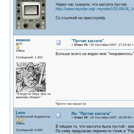
Через час сказали, что кассета пустая.
http://www.reyndar.org/~reyndar1/01-09-04_1
Со ссылкой на пресслужбу.
иванов
"Пустая кассета"
ДСП
«
Ответ #5 :
26 Сентября 2007, 17:24:42 »
Offline
Больше всего на видео мне "понравилось"
Сообщений: 1,362
"Я мзду не беру, мне за
державу обидно"
Просто так сказал (с)
Leon
Re: "Пустая кассета"
Глобальный модератор
«
Ответ #6 :
26 Сентября 2007, 18:09:56 »
Offline
В общем то, что кассета была пустой - миф
Сообщений: 6,482
По сему предлагаю перенести топик в "Р