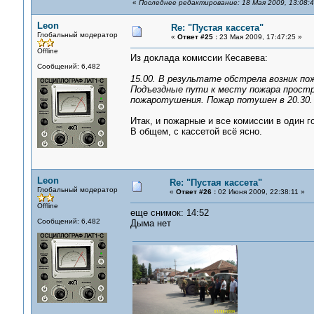
«
Последнее редактирование: 18 Мая 2009, 13:08:
Leon
Re: "Пустая кассета"
Глобальный модератор
«
Ответ #25 :
23 Мая 2009, 17:47:25 »
Offline
Из доклада комиссии Кесавева:
Сообщений: 6,482
15.00. В результате обстрела возник по
Подъездные пути к месту пожара прост
пожаротушения. Пожар потушен в 20.30.
Итак, и пожарные и все комиссии в один г
В общем, с кассетой всё ясно.
Leon
Re: "Пустая кассета"
Глобальный модератор
«
Ответ #26 :
02 Июня 2009, 22:38:11 »
Offline
еще снимок: 14:52
Сообщений: 6,482
Дыма нет