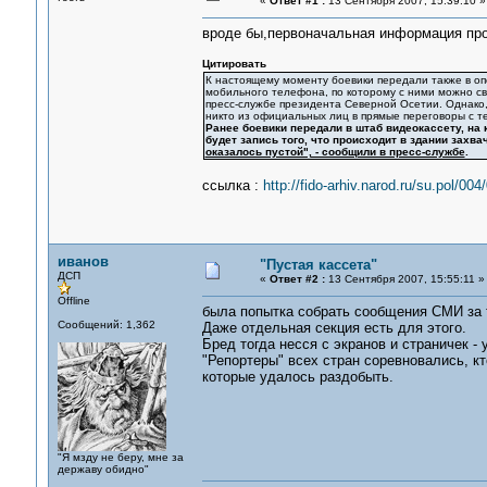
«
Ответ #1 :
13 Сентября 2007, 15:39:10 »
вроде бы,первоначальная информация про
Цитировать
К настоящему моменту боевики передали также в 
мобильного телефона, по которому с ними можно св
пресс-службе президента Северной Осетии. Однако,
никто из официальных лиц в прямые переговоры с т
Ранее боевики передали в штаб видеокассету, на 
будет запись того, что происходит в здании захв
оказалось пустой", - сообщили в пресс-службе
.
ссылка :
http://fido-arhiv.narod.ru/su.pol/0
иванов
"Пустая кассета"
ДСП
«
Ответ #2 :
13 Сентября 2007, 15:55:11 »
Offline
была попытка собрать сообщения СМИ за 
Сообщений: 1,362
Даже отдельная секция есть для этого.
Бред тогда несся с экранов и страничек -
"Репортеры" всех стран соревновались, кт
которые удалось раздобыть.
"Я мзду не беру, мне за
державу обидно"