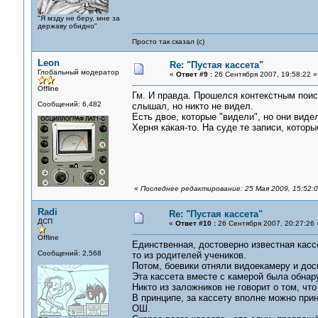
"Я мзду не беру, мне за
державу обидно"
Просто так сказал (с)
Leon
Re: "Пустая кассета"
Глобальный модератор
«
Ответ #9 :
26 Сентября 2007, 19:58:22 »
Offline
Гм. И правда. Прошелся контекстным поиско
Сообщений: 6,482
слышал, но никто не видел.
Есть двое, которые "видели", но они виде
Херня какая-то. На суде те записи, кото
«
Последнее редактирование: 25 Мая 2009, 15:52:
Radi
Re: "Пустая кассета"
ДСП
«
Ответ #10 :
26 Сентября 2007, 20:27:26 
Offline
Единственная, достоверно известная кассе
Сообщений: 2,568
то из родителей учеников.
Потом, боевики отняли видоекамеру и дос
Эта кассета вместе с камерой была обнару
Никто из заложников не говорит о том, чт
В принципе, за кассету вполне можно при
ОШ.