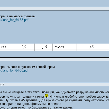
оре, а не масса гранаты.
or/land_for_64-68.pdf
боре, вместе с пусковым контейнером.
or/land_for_64-68.pdf
м) 1
 вы не найдете в ттх такой позиции, как "Диаметр разрушений кирпичной
льев не указал толщину стены
Или она в любой стене пробьет дыру диа
а. Ну пусть 1.45 тротила. Для бризантного разрушения полуметровой ст
е говорил и ни одной формулы не привел.
уются для того, что бы делать вот такие дырки: