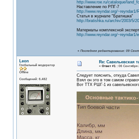
http://www.roe.ru/cataloque/land_f
Наставление по РПГ-7
http://www.reyndar.org/~reyndar1
Статья в журнале "Братишка"
http://bratishka.ru/archiv/2003/5/
Материалы комплексной эксперт
http://www.reyndar.org/~reyndar1/e
«
Последнее редактирование: 09 Сентя
Leon
Re: Савельевская т
Глобальный модератор
«
Ответ #1 :
06 Сентября 2
Offline
Следует пояснить, откуда Саве
Сообщений: 6,482
Взял он это в том самом справоч
Вот ТТХ РШГ-1 из савельевского