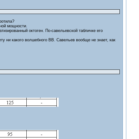
тротила?
тной мощности.
тизированный октоген. По-савельевской табличке его
ту ни какого волшебного ВВ. Савельев вообще не знает, как