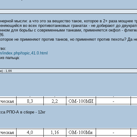
нерной мысли: а что это за вещество такое, которое в 2+ раза мощнее 
именяющийся во всех противотанковых гранатах - не добирают до двукра
нном для борьбы с современными танками, применяется окфол - флегма
26.
которое не применяют против танков, но применяют против пехоты? Да не
во:
m/index.php/topic,41.0.html
из пальца:
) - 1,66
са РПО-А в сборе - 12кг