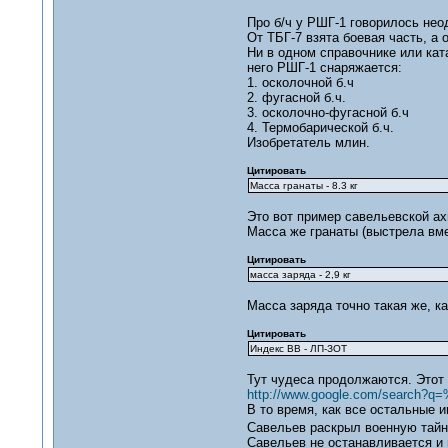
Про б/ч у РШГ-1 говорилось неод
От ТБГ-7 взята боевая часть, а 
Ни в одном справочнике или кат
него РШГ-1 снаряжается:
1. осколочной б.ч
2. фугасной б.ч.
3. осколочно-фугасной б.ч
4. Термобарической б.ч.
Изобретатель млин.
Цитировать
Масса гранаты - 8.3 кг
Это вот пример савельевской ахи
Масса же гранаты (выстрела вмест
Цитировать
масса заряда - 2,9 кг
Масса заряда точно такая же, ка
Цитировать
Индекс ВВ - ЛП-ЗОТ
Тут чудеса продолжаются. Этот 
http://www.google.com/sear
В то время, как все остальные и
Савельев раскрыл военную тайн
Савельев не останавливается и 