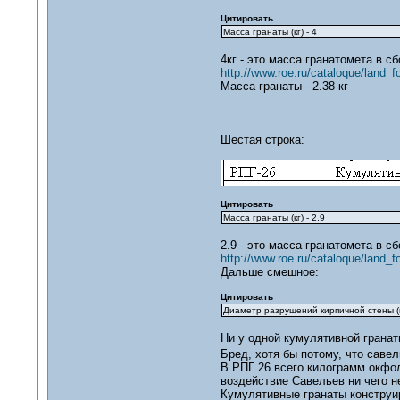
Цитировать
Масса гранаты (кг) - 4
4кг - это масса гранатомета в сб
http://www.roe.ru/cataloque/land_f
Масса гранаты - 2.38 кг
Шестая строка:
Цитировать
Масса гранаты (кг) - 2.9
2.9 - это масса гранатомета в с
http://www.roe.ru/cataloque/land_f
Дальше смешное:
Цитировать
Диаметр разрушений кирпичной стены (
Ни у одной кумулятивной гранаты
Бред, хотя бы потому, что саве
В РПГ 26 всего килограмм окфол
воздействие Савельев ни чего н
Кумулятивные гранаты конструир