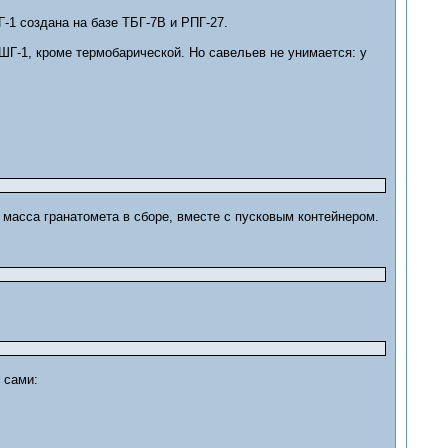
Г-1 создана на базе ТБГ-7В и РПГ-27.
ШГ-1, кроме термобарической. Но савельев не унимается: у
о масса гранатомета в сборе, вместе с пусковым контейнером.
 сами: