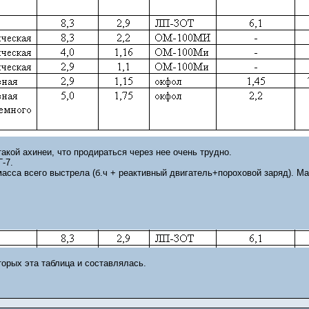
акой ахинеи, что продираться через нее очень трудно.
-7.
 масса всего выстрела (б.ч + реактивный двигатель+пороховой заряд). Масса
торых эта таблица и составлялась.