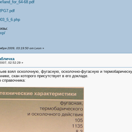
or/land_for_64-68.pdf
/RPG7.pdf
2003_5_6.php
изы:
xp/
бря 2009, 03:19:50 от Leon
»
абличка
007, 02:52:29 »
льев взял осколочную, фугасную, осколочно-фугасную и термобарическ
нике, скан которого присутствует в его докладе.
 справочника: