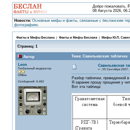
Добро пожаловать,
Г
08 Августа 2026, 06:
Новости:
Основные мифы и факты, связанные с бесланским тер
фотографиях.
Факты и Мифы Беслана
|
Факты и Мифы Беслана
|
Мифы Ю.П. Саве
Страниц:
1
Тема: Савельевская табличка 
Автор
Leon
Савельевская та
Глобальный модератор
«
:
05 Сентября 2007, 
Offline
Разбор таблички, приведенной в
Сообщений: 6,482
Я заранее прошу прощения у чит
Вот эта таблица: