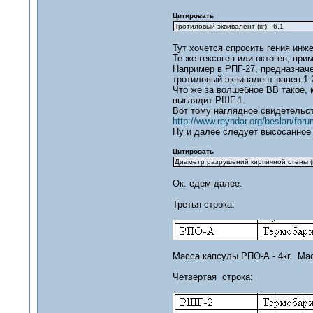
Цитировать
Тротиловый эквивалент (кг) - 6,1
Тут хочется спросить гения инже
Те же гексоген или октоген, пр
Например в РПГ-27, предназначе
тротиловый эквивалент равен 1.
Что же за волшебное ВВ такое, 
выглядит РШГ-1.
Вот тому наглядное свидетельст
http://www.reyndar.org/beslan/foru
Ну и далее следует высосанное 
Цитировать
Диаметр разрушений кирпичной стены (м
Ок. едем далее.
Третья строка:
Масса капсулы РПО-А - 4кг. Мас
Четвертая строка: