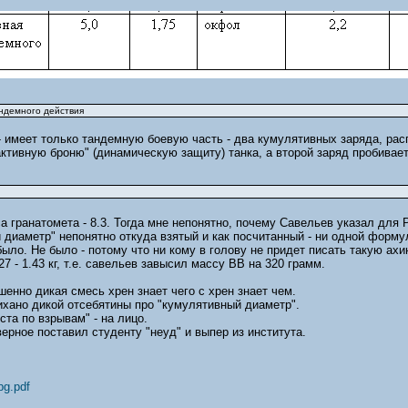
андемного действия
7 - имеет только тандемную боевую часть - два кумулятивных заряда, р
"активную броню" (динамическую защиту) танка, а второй заряд пробивае
са гранатомета - 8.3. Тогда мне непонятно, почему Савельев указал для
 диаметр" непонятно откуда взятый и как посчитанный - ни одной форму
 было. Не было - потому что ни кому в голову не придет писать такую ахи
7 - 1.43 кг, т.е. савельев завысил массу ВВ на 320 грамм.
енно дикая смесь хрен знает чего с хрен знает чем.
ихано дикой отсебятины про "кумулятивный диаметр".
та по взрывам" - на лицо.
ерное поставил студенту "неуд" и выпер из института.
pg.pdf