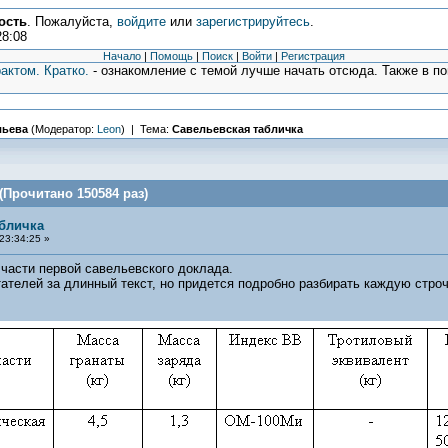
ость
. Пожалуйста,
войдите
или
зарегистрируйтесь
.
28:08
Начало
|
Помощь
|
Поиск
|
Войти
|
Регистрация
актом. Кратко.
- ознакомление с темой лучше начать отсюда. Также в п
льева
(Модератор:
Leon
) | Тема:
Савельевская табличка
(Прочитано 150584 раз)
бличка
23:34:25 »
 части первой савельевского доклада.
ателей за длинный текст, но придется подробно разбирать каждую строч