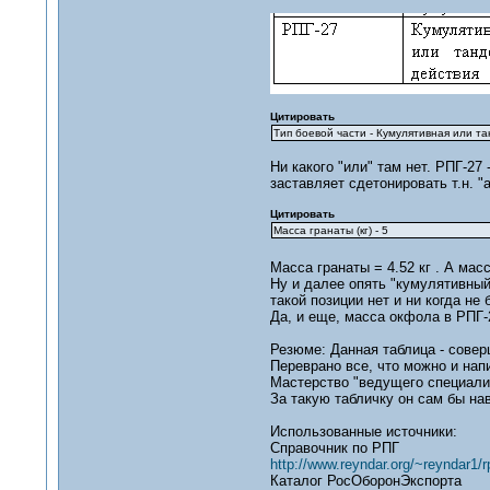
Цитировать
Тип боевой части - Кумулятивная или т
Ни какого "или" там нет. РПГ-2
заставляет сдетонировать т.н. 
Цитировать
Масса гранаты (кг) - 5
Масса гранаты = 4.52 кг . А мас
Ну и далее опять "кумулятивный
такой позиции нет и ни когда не
Да, и еще, масса окфола в РПГ-2
Резюме: Данная таблица - соверш
Переврано все, что можно и нап
Мастерство "ведущего специалис
За такую табличку он сам бы нав
Использованные источники:
Справочник по РПГ
http://www.reyndar.org/~reyndar1/r
Каталог РосОборонЭкспорта