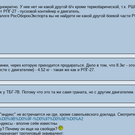
нократно. У нее нет ни какой другой б/ч кроме термобарической, т.к. РШ
от РПГ-27 - пусковой контейнер и двигатель.
алоге РосОборонЭкспорта вы не найдети ни какой другой боевой части Р
неи, через которую приходится продираться. Дело в том, что 8.3кг - эт
е с двигателем) - 4.52 кг - такая же как и РПГ-27.
к у ТБГ-7В. Потому что это та же самя граната, но с другим двигателем.
"индекс" не встречается ни где, кроме савельевского доклада. Смотрите
ch?q=%D0%9B%D0%9F-%D0%97%D0%9E%D0%A2
ндексы - вполне себе известны.
у? Почему он еще на свободе?
назначает тротиловый эквивалент: