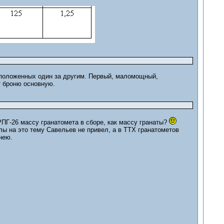
асположенных один за другим. Первый, маломощный,
т броню основную.
 РПГ-26 массу гранатомета в сборе, как массу гранаты?
лы на это тему Савельев не привел, а в ТТХ гранатометов
нею.