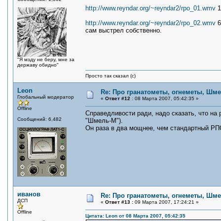
http://www.reyndar.org/~reyndar2/rpo_01.wmv
1
http://www.reyndar.org/~reyndar2/rpo_02.wmv
6
сам выстрел собственно.
"Я мзду не беру, мне за
державу обидно"
Просто так сказал (с)
Leon
Re: Про гранатометы, огнеметы, Шме
Глобальный модератор
«
Ответ #12 :
08 Марта 2007, 05:42:35 »
Offline
Справедливости ради, надо сказать, что на 
Сообщений: 6,482
"Шмель-М").
Он раза в два мощнее, чем стандартный РП
иванов
Re: Про гранатометы, огнеметы, Шме
ДСП
«
Ответ #13 :
09 Марта 2007, 17:24:21 »
Offline
Цитата: Leon от 08 Марта 2007, 05:42:35