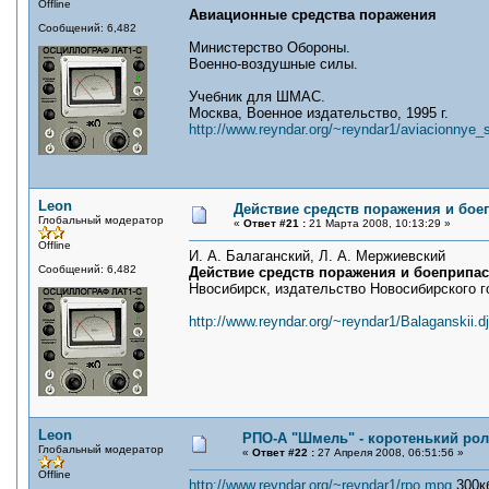
Offline
Авиационные средства поражения
Сообщений: 6,482
Министерство Обороны.
Военно-воздушные силы.
Учебник для ШМАС.
Москва, Военное издательство, 1995 г.
http://www.reyndar.org/~reyndar1/aviacionnye
Leon
Действие средств поражения и бое
Глобальный модератор
«
Ответ #21 :
21 Марта 2008, 10:13:29 »
Offline
И. А. Балаганский, Л. А. Мержиевский
Сообщений: 6,482
Действие средств поражения и боеприпа
Нвосибирск, издательство Новосибирского г
http://www.reyndar.org/~reyndar1/Balaganskii.d
Leon
РПО-А "Шмель" - коротенький ро
Глобальный модератор
«
Ответ #22 :
27 Апреля 2008, 06:51:56 »
Offline
http://www.reyndar.org/~reyndar1/rpo.mpg
300к