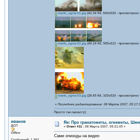
traekt_ognia-01.jpg
(42.34 Кб, 640x520 - просмотрено 
traekt_ognia-02.jpg
(40.24 Кб, 585x312 - просмотрено 
traekt_ognia-03.jpg
(28.65 Кб, 320x520 - просмотрено 
«
Последнее редактирование: 08 Марта 2007, 05:17:
Просто так сказал (с)
иванов
Re: Про гранатометы, огнеметы, Шме
ДСП
«
Ответ #11 :
08 Марта 2007, 05:21:45 »
Offline
Сами эпизоды на видео
Сообщений: 1,362