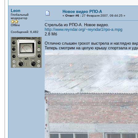
Leon
Новое видео РПО-А
Глобальный
«
Ответ #6 :
27 Февраля 2007, 09:44:25 »
модератор
Стрельба из РПО-А. Новое видео.
Offline
http://www.reyndar.org/~reyndar1/rpo-a.mpg
Сообщений: 6,482
2.8 Мб
Отлично слышен грохот выстрела и наглядно вид
Теперь смотрим на целую крышу спортзала и уд