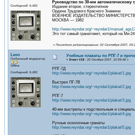
Руководство по 30-мм автоматическому гр
Сообщений: 6,482
Издание второе, стереотипное
Ордена Трудового Красного Знамени
ВОЕННОЕ ИЗДАТЕЛЬСТВО МИНИСТЕРСТ
МОСКВА — 1982
http://www.reyndar.org/~reyndar1/manual_ags17
Это тот самый гранатомет, который на Ми-2
«
Последнее редактирование: 02 Сентября 2007, 05:
Leon
Учебные плакаты по РПГ-7 и проч
Глобальный модератор
«
Ответ #18 :
20 Октября 2007, 10:59:48 »
Offline
РПГ-7Д
Сообщений: 6,482
http://www.reyndar.org/~reyndar1/plakat/1.jpg
Выстрел ПГ-7В
http://www.reyndar.org/~reyndar1/plakat/2.jpg
РПГ-7
http://www.reyndar.org/~reyndar1/plakat/3.jpg
40-мм выстрелы к подствольным и специал
http://www.reyndar.org/~reyndar1/plakat/4.jpg
Ручные осколочные гранаты
http://www.reyndar.org/~reyndar1/plakat/5.jpg