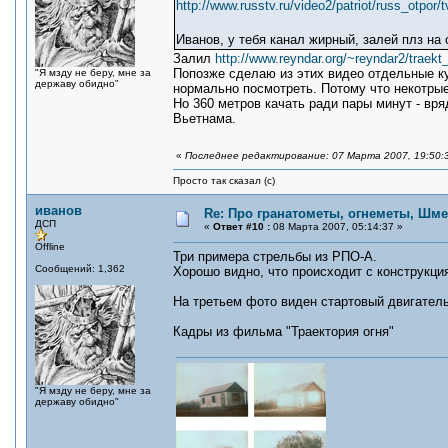
http://www.russtv.ru/video2/patriot/russ_otpor/t
Иванов, у тебя канал жирный, залей плз на 
Залил
http://www.reyndar.org/~reyndar2/traekt
Попозже сделаю из этих видео отдельные к
"Я мзду не беру, мне за
державу обидно"
нормально посмотреть. Потому что некотрые 
Но 360 метров качать ради пары минут - вря
Вьетнама.
«
Последнее редактирование: 07 Марта 2007, 19:50:
Просто так сказал (с)
иванов
Re: Про гранатометы, огнеметы, Шме
ДСП
«
Ответ #10 :
08 Марта 2007, 05:14:37 »
Offline
Три примера стрельбы из РПО-А.
Сообщений: 1,362
Хорошо видно, что происходит с конструкци
На третьем фото виден стартовый двигатель
Кадры из фильма "Траектория огня"
"Я мзду не беру, мне за
державу обидно"