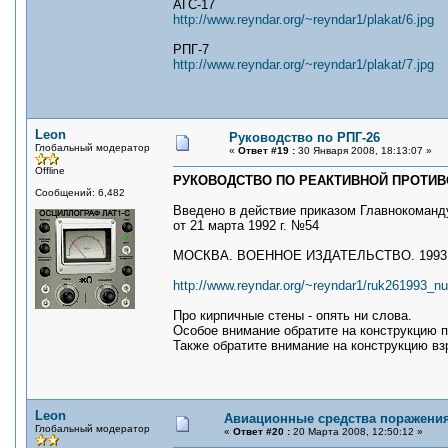
АГС-17
http://www.reyndar.org/~reyndar1/plakat/6.jpg
РПГ-7
http://www.reyndar.org/~reyndar1/plakat/7.jpg
Leon
Руководство по РПГ-26
Глобальный модератор
«
Ответ #19 :
30 Января 2008, 18:13:07 »
Offline
РУКОВОДСТВО ПО РЕАКТИВНОЙ ПРОТИВО
Сообщений: 6,482
Введено в действие приказом Главнокоман
от 21 марта 1992 г. №54
МОСКВА. ВОЕННОЕ ИЗДАТЕЛЬСТВО. 1993
http://www.reyndar.org/~reyndar1/ruk261993_n
Про кирпичные стены - опять ни слова.
Особое внимание обратите на конструкцию 
Также обратите внимание на конструкцию вз
Leon
Авиационные средства поражени
Глобальный модератор
«
Ответ #20 :
20 Марта 2008, 12:50:12 »