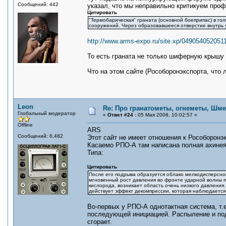
Сообщений: 442
указал, что мы неправильно критикуем проф
Цитировать
"Термобарическая" граната (основной боеприпас) в г
сооружений. Через образовавшееся отверстие внутрь 
http://www.arms-expo.ru/site.xp/04905405205
То есть граната не только шиферную крышу 
Что на этом сайте (Рособоронэкспорта, что 
Leon
Re: Про гранатометы, огнеметы, Шме
Глобальный модератор
«
Ответ #24 :
05 Мая 2008, 10:02:57 »
Offline
ARS
Сообщений: 6,482
Этот сайт не имеет отношения к Рособоронэк
Касаемо РПО-А там написана полная ахинея
Типа:
Цитировать
После его подрыва образуется облако мелкодисперсно
мгновенный рост давления во фронте ударной волны пр
кислорода, возникает область очень низкого давления
действует эффект декомпрессии, которая наблюдается
Во-первых у РПО-А однотактная система, т.
последующей инициацией. Распыление и под
сгорает.