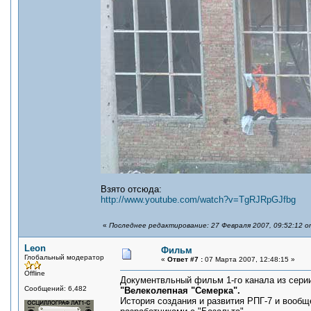
Взято отсюда:
http://www.youtube.com/watch?v=TgRJRpGJfbg
«
Последнее редактирование: 27 Февраля 2007, 09:52:12 о
Leon
Фильм
Глобальный модератор
«
Ответ #7 :
07 Марта 2007, 12:48:15 »
Offline
Документвльный фильм 1-го канала из серии
Сообщений: 6,482
"Велеколепная "Семерка".
История создания и развития РПГ-7 и вооб