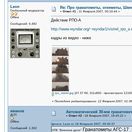
Leon
Re: Про гранатометы, огнеметы, Шме
Глобальный модератор
«
Ответ #1 :
11 Февраля 2007, 00:16:44 »
Offline
Действие РПО-А
Сообщений: 6,482
http://www.reyndar.org/~reyndar1/vistrel_rpo_a
кадры из видео - ниже
rpo_vistrel.jpg
(47.37 Кб, 311x800 - просмотрено 12169
«
Последнее редактирование: 12 Февраля 2007, 01:36
иванов
Автоматический 30-мм гранатоме
ДСП
«
Ответ #2 :
18 Февраля 2007, 19:45:22 »
Offline
Цитата: Leon от 18 Февраля 2007, 09:30:37
Сообщений: 1,362
Гранатометы АГС-17
НТВ "Военное дело"