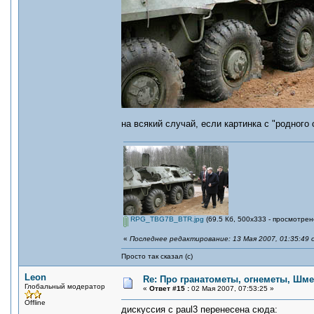
на всякий случай, если картинка с "родного 
RPG_TBG7B_BTR.jpg
(69.5 Кб, 500x333 - просмотрен
«
Последнее редактирование: 13 Мая 2007, 01:35:49 
Просто так сказал (с)
Leon
Re: Про гранатометы, огнеметы, Шме
Глобальный модератор
«
Ответ #15 :
02 Мая 2007, 07:53:25 »
Offline
дискуссия с paul3 перенесена сюда: