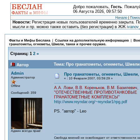
Добро пожаловать,
Гость
. Пожалу
06 Августа 2026, 09:57:50
Начало
|
Помо
Новости:
Регистрация новых пользователей временно закрыта. По
мысли и пр. можно также оставить (без регистрации) в ЖЖ
ivanov
Факты и Мифы Беслана
|
Ссылки на дополнительную информацию
|
Вое
гранатометы, огнеметы, Шмели, танки и прочее оружие.
Страниц:
1
2
»
Тема: Про гранатометы, огнеметы, Шмели,
Автор
Admin
Про гранатометы, огнеметы, Шмели, 
Администратор
«
:
10 Февраля 2007, 03:59:29 »
Offline
А.А. Лови, В.В. Кореньков, В.М. Базилевич,
"ОТЕЧЕСТВЕННЫЕ ПРОТИВОТАНКОВЫЕ
Сообщений: 359
ГРАНАТОМЕТНЫЕ КОМПЛЕКСЫ"
http://www.reyndar.org/~reyndar1/rpg.pdf
PS. "автор" - Leo
Админ всегда прав!
Свобода мнений не освобождает от ответственности за