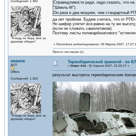
Сообщений: 1,362
Справедливости ради, надо сказать, что на
"Шмель-М").
Он раза в два мощнее, чем стандартный РП
да нет проблем. Будем считать, что от РП
Но шифер улетит все-равно на ту же высоту, 
(если не сложить самолетиком).
Поэтому листы поликарбонатового "остекле
"Я мзду не беру, мне за
державу обидно"
«
Последнее редактирование: 09 Марта 2007, 17:27:
Просто так сказал (с)
иванов
Термобарической гранатой - по Б
ДСП
«
Ответ #14 :
30 Апреля 2007, 02:05:27 »
Offline
результат выстрела термобарическим боеприп
Сообщений: 1,362
"Я мзду не беру, мне за
державу обидно"