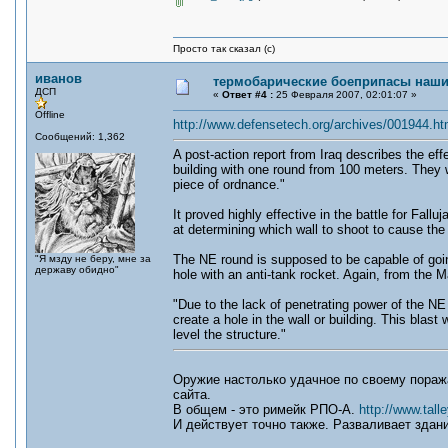
Просто так сказал (с)
иванов
термобарические боеприпасы наши
ДСП
«
Ответ #4 :
25 Февраля 2007, 02:01:07 »
Offline
http://www.defensetech.org/archives/001944.ht
Сообщений: 1,362
A post-action report from Iraq describes the ef
building with one round from 100 meters. They
piece of ordnance."
It proved highly effective in the battle for Fa
at determining which wall to shoot to cause the r
The NE round is supposed to be capable of going
"Я мзду не беру, мне за
державу обидно"
hole with an anti-tank rocket. Again, from the 
"Due to the lack of penetrating power of the NE 
create a hole in the wall or building. This blast
level the structure."
Оружие настолько удачное по своему пораж
сайта.
В общем - это римейк РПО-А.
http://www.tal
И действует точно также. Разваливает здан