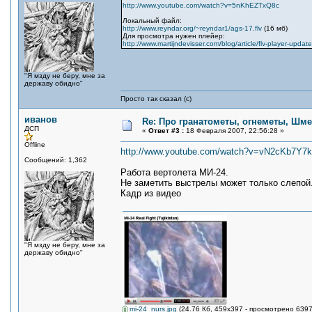
http://www.youtube.com/watch?v=5nKhEZTxQ8c
Локальный файл:
http://www.reyndar.org/~reyndar1/ags-17.flv
(16 мб)
Для просмотра нужен плейер:
http://www.martijndevisser.com/blog/article/flv-player-updat
"Я мзду не беру, мне за
державу обидно"
Просто так сказал (с)
иванов
Re: Про гранатометы, огнеметы, Шме
ДСП
«
Ответ #3 :
18 Февраля 2007, 22:56:28 »
Offline
http://www.youtube.com/watch?v=vN2cKb7Y7
Сообщений: 1,362
Работа вертолета МИ-24.
Не заметить выстрелы может только слепой
Кадр из видео
"Я мзду не беру, мне за
державу обидно"
mi-24_nurs.jpg
(24.76 Кб, 459x397 - просмотрено 6397