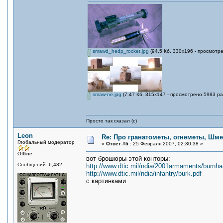
smawd_hedp_rocket.jpg
(94.5 Кб, 330x196 - просмотре
smaw-ne.jpg
(7.47 Кб, 315x147 - просмотрено 5983 ра
Просто так сказал (с)
Leon
Re: Про гранатометы, огнеметы, Шме
Глобальный модератор
«
Ответ #5 :
25 Февраля 2007, 02:30:38 »
Offline
вот брошюры этой конторы:
Сообщений: 6,482
http://www.dtic.mil/ndia/2001armaments/burnha
http://www.dtic.mil/ndia/infantry/burk.pdf
с картинками