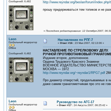
Сообщений: 6,482
http://www.reyndar.org/beslan/forum/index.php/
прошу придерживаться тем топиков и не ра
«
Последнее редактирование: 12 Октября 2007, 06:3
Leon
Наставление по РПГ-7
Глобальный модератор
«
Ответ #16 :
23 Мая 2007, 02:13:06 »
Offline
НАСТАВЛЕНИЕ ПО СТРЕЛКОВОМУ ДЕЛУ.
Сообщений: 6,482
РУЧНОЙ ПРОТИВОТАНКОВЫЙ ГРАНАТОМЕТ 
Издание второе, дополненное.
Ордена Трудового Красного Знамени
ВОЕННОЕ ИЗДАТЕЛЬСТВО МИНИСТЕРСТ
МОСКВА — 1972
http://www.reyndar.org/~reyndar1/RPG7.pdf
2М
Про диаметр отверстий, проделываемых в ки
даже самим гранатометчикам про это не гов
Leon
Руководство по АГС-17
Глобальный модератор
«
Ответ #17 :
24 Августа 2007, 06:25:42 »
Offline