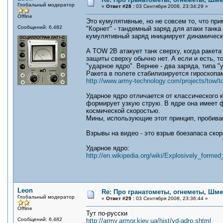
Глобальный модератор
«
Ответ #28 :
03 Сентября 2008, 23:34:29 »
Offline
Это кумулятивные, но не совсем то, что при
Сообщений: 6,482
"Корнет" - тандемный заряд для атаки танка
кумулятивный заряд инициирует динамическу
А TOW 2B атакует танк сверху, когда ракета
защиты сверху обычно нет. А если и есть, то
"ударное ядро". Вернее - два заряда, типа "
Ракета в полете стабилизируется гироскопам
http://www.army-technology.com/projects/tow/t
Ударное ядро отличается от классического 
формирует узкую струю. В ядре она имеет
космической скоростью.
Мины, использующие этот принцип, пробиваю
Взрывы на видео - это взрыв боезапаса скор
Ударное ядро:
http://en.wikipedia.org/wiki/Explosively_formed
Leon
Re: Про гранатометы, огнеметы, Шме
Глобальный модератор
«
Ответ #29 :
03 Сентября 2008, 23:36:44 »
Offline
Тут по-русски
Сообщений: 6,482
http://army.armor.kiev.ua/hist/yd-adro.shtml