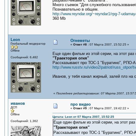
разработчиками с "Базальта".
Много съемок "Для служебного пользования
Познавательно в общем.
http://www.reyndar.org/~reyndar1/rpg-7-udarnay
360 Mb
Leon
Огнеметы
Глобальный модератор
«
Ответ #8 :
07 Марта 2007, 15:52:25 »
Offline
Еще один фильм из этой серии, на этот раз 
Сообщений: 6,482
"Траектория огня"
Рассказывают про ТОС-1 "Буратино", РПО-А 
http://www.russtv.ru/video2/patriot/russ_otpor/t
Иванов, у тебя канал жирный, залей плз на 
«
Последнее редактирование: 07 Марта 2007, 15:57:
иванов
про видео
ДСП
«
Ответ #9 :
07 Марта 2007, 19:42:22 »
Offline
Цитата: Leon от 07 Марта 2007, 15:52:25
Сообщений: 1,362
Еще один фильм из этой серии, на этот раз
"Траектория огня"
Рассказывают про ТОС-1 "Буратино", РПО-А