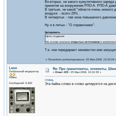
Во-вторых, ни какого кумулятивного заряда
принятия на вооружение РПО-А. РПО-А даже с
В третьих, ни какой "области очень низкого
воздухе - всего 20%.
В четвертых - там зона повышеного давлени
Ну и в пятых - "О справочнике":
Цитировать
Цель создания
На основе анализа
открытых источников
и комплексн
Т.е. они передирают неизвестно кем запуще
«
Последнее редактирование: 05 Мая 2008, 13:20:09 
Leon
Re: Про гранатометы, огнеметы, Шме
Глобальный модератор
«
Ответ #25 :
05 Мая 2008, 10:32:35 »
Offline
глянь
Сообщений: 6,482
Эта байка слово в слово цитируется на деся