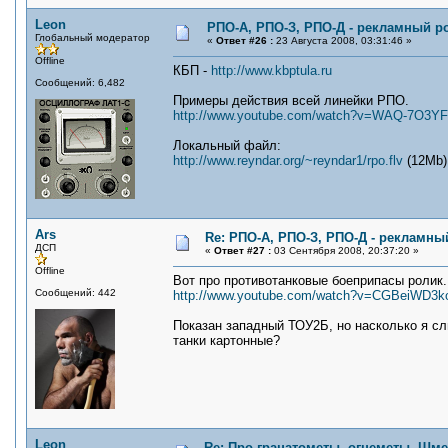
Leon
РПО-А, РПО-З, РПО-Д - рекламный р
Глобальный модератор
«
Ответ #26 :
23 Августа 2008, 03:31:46 »
Offline
КБП -
http://www.kbptula.ru
Сообщений: 6,482
Примеры действия всей линейки РПО.
http://www.youtube.com/watch?v=WAQ-7O3Y
Локальный файл:
http://www.reyndar.org/~reyndar1/rpo.flv
(12Mb)
Ars
Re: РПО-А, РПО-З, РПО-Д - рекламны
ДСП
«
Ответ #27 :
03 Сентября 2008, 20:37:20 »
Offline
Вот про противотанковые боеприпасы ролик
Сообщений: 442
http://www.youtube.com/watch?v=CGBeiWD3k
Показан западный ТОУ2Б, но насколько я с
танки картонные?
Leon
Re: Про гранатометы, огнеметы, Шме