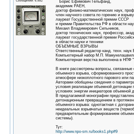
Сообщений: 6,482
Борис Ефимович Гельфанд,
академик РАЕН,
доктор физико-математических наук, проф
член научного совета по горению и взрыв
лауреат Государственной премии СССР
и премии Правительства РФ в области нау
Михаил Владимирович Сильников,
доктор технических наук, профессор, ака
лауреат государственной премии Российс
в области науки и техники
ОБЪЕМНЫЕ ВЗРЫВЫ
Ответственный редактор канд. техн. наук 
Компьютерный набор М.П. Мамукелашвил
Компьютерная верстка выполнена в НПФ "
В книге рассмотрены вопросы, связанные
объемного взрыва, сформированного прос
атмосфере низкоплотного парового или па
Авторами обобщены сведения о параметра
условия реализации объемной детонации п
условиях энергии инициаторов объемной д
В предлагаемой монографии представлен
детонационным превращением в протяжен
объемного взрыва: однотактная с догоран
неидеальных взрывчатых веществ (термоб
предварительным формированием объемно
системы).
Тут:
http://www.npo-sm.ru/books1.php#9