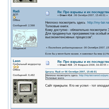
Radi
Re: Про взрывы и их последств
ДСП
«
Ответ #14 :
06 Октября 2007, 15:46:01 »
Offline
Неплохо посмотреть здесь
http://my-lair.n
Сообщений: 2,568
Толковые книги.
Кому доступно - обязательно посмотрите 
Для продвинутых программистов особый и
высокоинтенсивных процессов".
«
Последнее редактирование: 06 Октября 2007, 15:
Общаемся!
Если бы у меня были казаки, я завоевал бы мир (с) Н
Leon
Re: Про взрывы и их последств
Глобальный модератор
«
Ответ #15 :
25 Февраля 2008, 04:49:55 »
Offline
Цитата: Radi от 06 Октября 2007, 15:46:01
Сообщений: 6,482
Неплохо посмотреть здесь
http://my-lair.narod.ru/pyro
Толковые книги.
Сайт прикрыли. Кто не успел - тот опозда