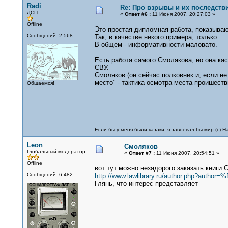
Radi
Re: Про взрывы и их последств
ДСП
«
Ответ #6 :
11 Июня 2007, 20:27:03 »
Offline
Это простая дипломная работа, показываю
Сообщений: 2,568
Так, в качестве некого примера, только...
В общем - информативности маловато.
Есть работа самого Смолякова, но она ка
СВУ.
Смоляков (он сейчас полковник и, если не
место" - тактика осмотра места проишеств
Общаемся!
Если бы у меня были казаки, я завоевал бы мир (с) Н
Leon
Смоляков
Глобальный модератор
«
Ответ #7 :
11 Июня 2007, 20:54:51 »
Offline
вот тут можно незадорого заказать книги 
Сообщений: 6,482
http://www.lawlibrary.ru/author.php
Глянь, что интерес представляет