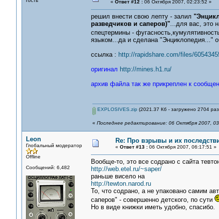
Гость
«
Ответ #12 :
06 Октября 2007, 02:23:52 »
решил внести свою лепту - залил
"Энцик
разведчиков и саперов)"
...для вас, это
спецтермины - фугасность,кумулятивность
языком...да и сделана "Энциклопедия..." 
ссылка :
http://rapidshare.com/files/6054
оригинал
http://mines.h1.ru/
архив файла так же прикреплен к сообще
EXPLOSIVES.zip
(2021.37 Кб - загружено 2704 раз
«
Последнее редактирование: 06 Октября 2007, 03
Leon
Re: Про взрывы и их последств
Глобальный модератор
«
Ответ #13 :
06 Октября 2007, 06:17:51 »
Offline
Вообще-то, это все содрано с сайта тевто
Сообщений: 6,482
http://web.etel.ru/~saper/
раньше висело на
http://tewton.narod.ru
То, что содрано, а не упаковано самим ав
саперов" - совершенно детского, по сути
Но в виде книжки иметь удобно, спасибо.