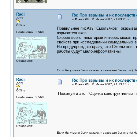
Radi
Re: Про взрывы и их последств
ДСП
«
Ответ #8 :
11 Июня 2007, 21:03:25 »
Offline
Правильнее писАть "Смольяков", оказывает
Сообщений: 2,568
взрывотехников.
Скорее всего, некоторый интерес может 
свойств при исследовании самодельных в
Но предупреждаю сразу, что Смольяков - 
работы будут малоинформативны.
Общаемся!
Если бы у меня были казаки, я завоевал бы мир (с) Н
Radi
Re: Про взрывы и их последств
ДСП
«
Ответ #9 :
11 Июня 2007, 21:13:14 »
Offline
Пожалуй и это: "Оценка конструктивных п
Сообщений: 2,568
Общаемся!
Если бы у меня были казаки, я завоевал бы мир (с) Н