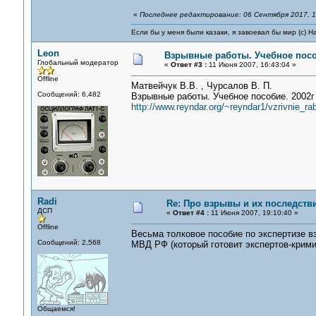
«
Последнее редактирование: 06 Сентября 2017, 1
Если бы у меня были казаки, я завоевал бы мир (с) Н
Leon
Взрывные работы. Учебное пос
Глобальный модератор
«
Ответ #3 :
11 Июня 2007, 16:43:04 »
Offline
Матвейчук В.В. , Чурсалов В. П.
Сообщений: 6,482
Взрывные работы. Учебное пособие. 2002г
http://www.reyndar.org/~reyndar1/vzrivnie_rab
Radi
Re: Про взрывы и их последств
ДСП
«
Ответ #4 :
11 Июня 2007, 19:10:40 »
Offline
Весьма толковое пособие по экспертизе в
Сообщений: 2,568
МВД РФ (который готовит экспертов-крими
Общаемся!