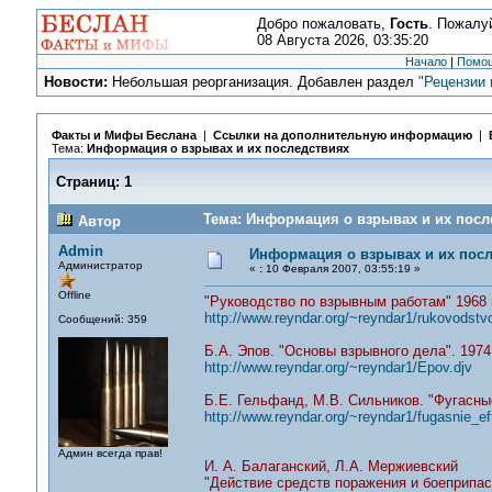
Добро пожаловать,
Гость
. Пожалу
08 Августа 2026, 03:35:20
Начало
|
Помо
Новости:
Небольшая реорганизация. Добавлен раздел
"Рецензии 
Факты и Мифы Беслана
|
Ссылки на дополнительную информацию
|
Тема:
Информация о взрывах и их последствиях
Страниц:
1
Тема: Информация о взрывах и их после
Автор
Admin
Информация о взрывах и их пос
Администратор
«
:
10 Февраля 2007, 03:55:19 »
Offline
"Руководство по взрывным работам" 1968
http://www.reyndar.org/~reyndar1/rukovodst
Сообщений: 359
Б.А. Эпов. "Основы взрывного дела". 19
http://www.reyndar.org/~reyndar1/Epov.djv
Б.Е. Гельфанд, М.В. Сильников. "Фугасны
http://www.reyndar.org/~reyndar1/fugasnie_eff
Админ всегда прав!
И. А. Балаганский, Л.А. Мержиевский
"Действие средств поражения и боеприпас