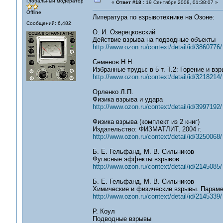
Глобальный модератор
«
Ответ #18 :
19 Сентября 2008, 01:38:07 »
Offline
Литература по взрывотехнике на Озоне:
Сообщений: 6,482
О. И. Озерецковский
Действие взрыва на подводные объекты
http://www.ozon.ru/context/detail/id/3860776/
Семенов Н.Н.
Избранные труды: в 5 т. Т.2: Горение и взр
http://www.ozon.ru/context/detail/id/3218214/
Орленко Л.П.
Физика взрыва и удара
http://www.ozon.ru/context/detail/id/3997192/
Физика взрыва (комплект из 2 книг)
Издательство: ФИЗМАТЛИТ, 2004 г.
http://www.ozon.ru/context/detail/id/3250068/
Б. Е. Гельфанд, М. В. Сильников
Фугасные эффекты взрывов
http://www.ozon.ru/context/detail/id/2145085/
Б. Е. Гельфанд, М. В. Сильников
Химические и физические взрывы. Параме
http://www.ozon.ru/context/detail/id/2145339/
Р. Коул
Подводные взрывы