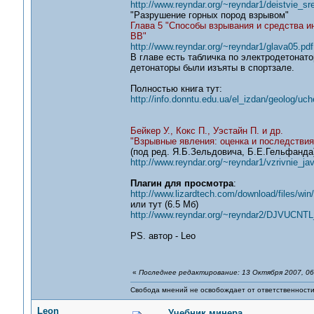
http://www.reyndar.org/~reyndar1/deistvie_s
"Разрушение горных пород взрывом"
Глава 5 "Способы взрывания и средства 
ВВ"
http://www.reyndar.org/~reyndar1/glava05.pdf
В главе есть табличка по электродетонат
детонаторы были изъяты в спортзале.
Полностью книга тут:
http://info.donntu.edu.ua/el_izdan/geolog/
Бейкер У., Кокс П., Уэстайн П. и др.
"Взрывные явления: оценка и последствия
(под ред. Я.Б.Зельдовича, Б.Е.Гельфанда).
http://www.reyndar.org/~reyndar1/vzrivnie_ja
Плагин для просмотра
:
http://www.lizardtech.com/download/files/win
или тут (6.5 Мб)
http://www.reyndar.org/~reyndar2/DJVUCN
PS. автор - Leo
«
Последнее редактирование: 13 Октября 2007, 06
Свобода мнений не освобождает от ответственности 
Leon
Учебник минера