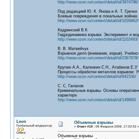
http://www.ozon.ru/context/detail/id/3974796/
Под редакцией Ю. К. Янова и А. Т. Гречко
Боевые повреждения в локальных войнах. 
http://www.ozon.ru/context/detail/id/1028462/
Кедринский В.К.
Гидродинамика взрыва: Эксперимент и мо
http://www.ozon.ru/context/detail/id/1102493/
В. В. Матвейчук
Взрывное дело (внимание, взрыв). Учебно
http://www.ozon.ru/context/detail/id/2367878/
Крупин А.А., Калюжин С.Н., Атабеков Е.У. 
Процессы обработки металлов взрывом: У
http://www.ozon.ru/context/detail/id/942336/
С. С. Галахов
Криминальные взрывы. Основы оперативно
характера
http://www.ozon.ru/context/detail/id/149860/
Leon
Объемные взрывы
Глобальный модератор
«
Ответ #19 :
08 Февраля 2009, 17:03:52 
Offline
Объемные взрывы