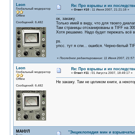
Leon
Re: Про взрывы и их последств
Глобальный модератор
«
Ответ #10 :
11 Июня 2007, 21:21:16 »
Offline
ок, закажу.
Сообщений: 6,482
Только имей в виду, что для твоего диала
Там страницы отсканированы в TIFF на 300p
Хотя решаемо. Надо будет пережать всё в
ps.
упсс. тут я спи... ошибся. Черно-белый TI
«
Последнее редактирование: 11 Июня 2007, 21:57
Leon
Re: Про взрывы и их последств
Глобальный модератор
«
Ответ #11 :
01 Августа 2007, 18:49:17 »
Offline
Не закажу. Там не целиком книги, а некот
Сообщений: 6,482
МАНУЛ
"Энциклопедия мин и взрывчаты