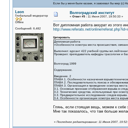
Если бы у меня были казаки, я завоевал бы мир (с) Н
Leon
Волгоградский институт
Глобальный модератор
«
Ответ #5 :
11 Июня 2007, 19:50:33 »
Offline
Вот дипломная работа аккурат из этого ин
Сообщений: 6,482
http://www.referats.net/online/referat.php?i
Цитировать
Дипломная работа
«Особенности осмотра места происшествия, связан
Выполнил: курсант 422 учебной группы мл.лейтенан
Проверил: преподаватель кафедры трасологии и ба
Волгоград 1999
Содержание.
Введение. 2
ГЛАВА 1. Особенности назначения взрывотехническо
ГЛАВА 2. Последовательность поиска и обезврежива
ГЛАВА 3. Организация и проведение осмотра места 
3.1. Основные признаки отображения взрыва в следа
3.2. Технические средства, используемые при осмот
3.3. Предварительное исследование следов взрыва.
3.4. Особенности организации осмотра места взрыв
Глянь, если стоящая вещь, можем к себе 
Мне так показалось, что там больше жела
«
Последнее редактирование: 11 Июня 2007, 19:52