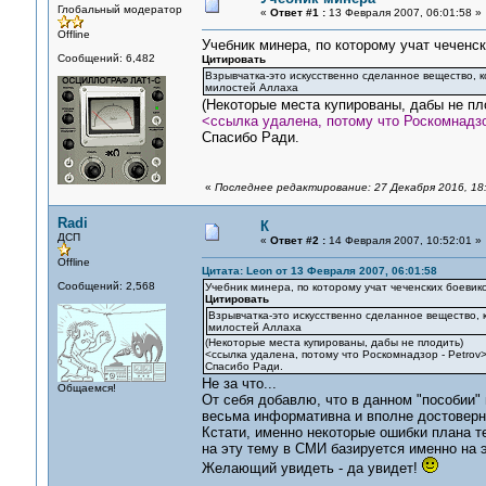
Глобальный модератор
«
Ответ #1 :
13 Февраля 2007, 06:01:58 »
Offline
Учебник минера, по которому учат чеченск
Сообщений: 6,482
Цитировать
Взрывчатка-это искусственно сделанное вещество, ко
милостей Аллаха
(Некоторые места купированы, дабы не пл
<ссылка удалена, потому что Роскомнадзо
Спасибо Ради.
«
Последнее редактирование: 27 Декабря 2016, 18:
Radi
К
ДСП
«
Ответ #2 :
14 Февраля 2007, 10:52:01 »
Offline
Цитата: Leon от 13 Февраля 2007, 06:01:58
Сообщений: 2,568
Учебник минера, по которому учат чеченских боевико
Цитировать
Взрывчатка-это искусственно сделанное вещество, к
милостей Аллаха
(Некоторые места купированы, дабы не плодить)
<ссылка удалена, потому что Роскомнадзор - Petrov
Спасибо Ради.
Не за что...
Общаемся!
От себя добавлю, что в данном "пособии" 
весьма информативна и вполне достоверна
Кстати, именно некоторые ошибки плана т
на эту тему в СМИ базируется именно на 
Желающий увидеть - да увидет!