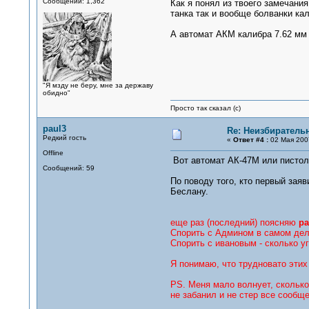
Сообщений: 1,362
Как я понял из твоего замечан
танка так и вообще болванки ка
А автомат АКМ калибра 7.62 мм 
"Я мзду не беру, мне за державу
обидно"
Просто так сказал (с)
paul3
Re: Неизбирател
Редкий гость
«
Ответ #4 :
02 Мая 2007
Offline
Вот автомат АК-47М или пистол
Сообщений: 59
По поводу того, кто первый зая
Беслану.
еще раз (последний) поясняю
ра
Спорить с Админом в самом деле
Спорить с ивановым - сколько уг
Я понимаю, что трудновато этих
PS. Меня мало волнует, сколько
не забанил и не стер все сообщ