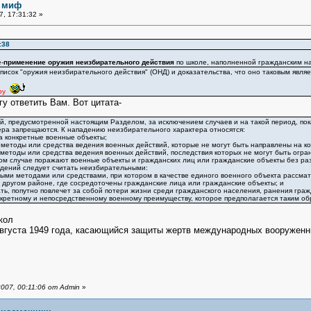
 миф
, 17:31:32 »
:38
-
применение оружия неизбирательного действия
по школе, наполненной гражданским на
писок "оружия неизбирательного действия" (ОНД) и доказательства, что оно таковым являе
ру
гу ответить Вам. Вот цитата-
й, предусмотренной настоящим Разделом, за исключением случаев и на такой период, пок
ера запрещаются. К нападению неизбирательного характера относятся:
а конкретные военные объекты;
 методы или средства ведения военных действий, которые не могут быть направлены на к
 методы или средства ведения военных действий, последствия которых не могут быть огран
ком случае поражают военные объекты и гражданских лиц или гражданские объекты без ра
адений следует считать неизбирательными:
ми методами или средствами, при котором в качестве единого военного объекта рассматр
 другом районе, где сосредоточены гражданские лица или гражданские объекты; и
ать, попутно повлечет за собой потери жизни среди гражданского населения, ранения граж
кретному и непосредственному военному преимуществу, которое предполагается таким об
кол
августа 1949 года, касающийся защиты жертв международных вооружен
007, 00:11:06 от Admin
»