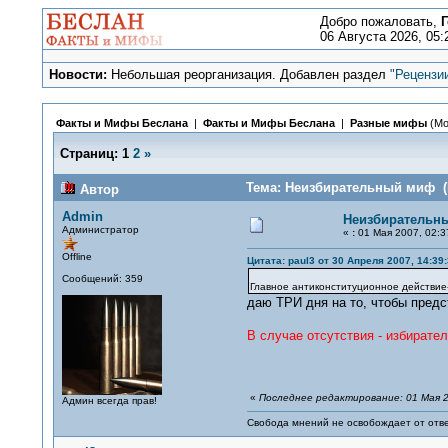
Добро пожаловать,
Г
06 Августа 2026, 05:
Новости:
Небольшая реорганизация. Добавлен раздел
"Рецензи
Факты и Мифы Беслана
|
Факты и Мифы Беслана
|
Разные мифы
(Мо
Страниц:
1
2
»
Тема: Неизбирательный миф (П
Автор
Admin
Неизбирательн
Администратор
«
:
01 Мая 2007, 02:3
Offline
Цитата: paul3 от 30 Апреля 2007, 14:39
Сообщений: 359
Главное антиконституционное действие
даю ТРИ дня на то, чтобы предс
В случае отсутствия - избирател
«
Последнее редактирование: 01 Мая 2
Админ всегда прав!
Свобода мнений не освобождает от отве