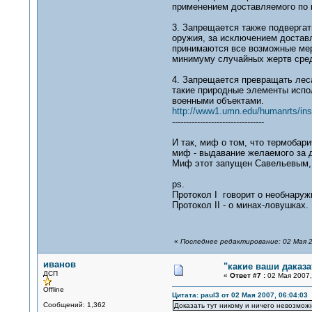
применением доставляемого по 
3. Запрещается также подверга
оружия, за исключением доставл
принимаются все возможные мер
минимуму случайных жертв сред
4. Запрещается превращать леса
такие природные элементы испол
военными объектами.
http://www1.umn.edu/humanrts/ins
---------------------------------
И так, миф о том, что термобар
миф - выдавание желаемого за 
Миф этот запущен Савельевым, 
ps.
Протокол I говорит о необнаруж
Протокол II - о минах-ловушках.
«
Последнее редактирование: 02 Мая 2
иванов
"какие ваши даказа
ДСП
«
Ответ #7 :
02 Мая 2007,
Offline
Цитата: paul3 от 02 Мая 2007, 06:04:03
Сообщений: 1,362
Доказать тут никому и ничего невозможно