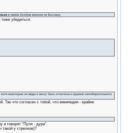
ельев
в своём Особом мнении по Беслану.
 тоже убедиться.
, хотя некоторые их виды и могут быть отнесены к оружию неизбирательного
 Так что согласен с тобой, что википедия - крайне
 и говорят "Пуля - дура".
 такой у стрелков)?