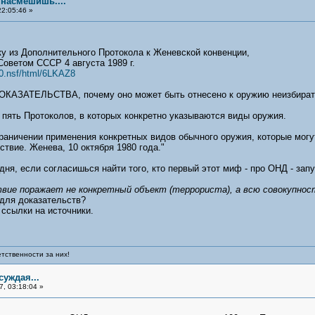
насмешишь....
2:05:46 »
у из Дополнительного Протокола к Женевской конвенции,
оветом СССР 4 августа 1989 г.
s0.nsf/html/6LKAZ8
ОКАЗАТЕЛЬСТВА, почему оно может быть отнесено к оружию неизбирате
ь пять Протоколов, в которых конкретно указываются виды оружия.
граничении применения конкретных видов обычного оружия, которые мог
вие. Женева, 10 октября 1980 года."
дня, если согласишься найти того, кто первый этот миф - про ОНД - запу
твие поражает не конкретный объект (террориста), а всю совокупнос
 для доказательств?
 ссылки на источники.
тственности за них!
уждая...
, 03:18:04 »