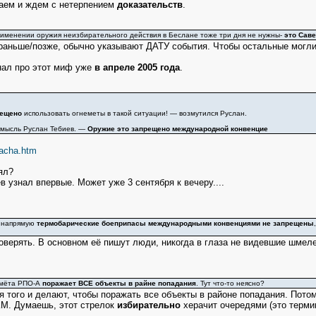
аем и ждем с нетерпением
доказательств
.
именении оружия неизбирательного действия в Беслане тоже три дня не нужны-
это Сав
о раньше/позже, обычно указывают ДАТУ события. Чтобы остальные могли
нал про этот миф уже
в апреле 2005 года
.
рещено
использовать огнеметы в такой ситуации! — возмутился Руслан.
 мысль Руслан Тебиев. —
Оружие это запрещено международной конвенцие
dacha.htm
ял?
в узнал впервые. Может уже 3 сентября к вечеру....
о напрямую
термобарические боеприпасы международными конвенциями не запрещены
верять. В основном её пишут люди, никогда в глаза не видевшие шмелей.
емёта РПО-А
поражает ВСЕ объекты в райне попадания
. Тут что-то неясно?
 того и делают, чтобы поражать все объекты в районе попадания. Потому
КМ. Думаешь, этот стрелок
избирательно
херачит очередями (это термин