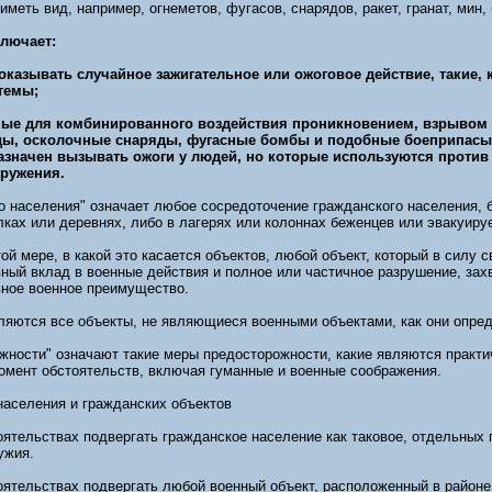
иметь вид, например, огнеметов, фугасов, снарядов, ракет, гранат, мин
ключает:
 оказывать случайное зажигательное или ожоговое действие, такие,
темы;
нные для комбинированного воздействия проникновением, взрывом
ды, осколочные снаряды, фугасные бомбы и подобные боеприпасы
азначен вызывать ожоги у людей, но которые используются против
оружения.
о населения" означает любое сосредоточение гражданского населения, б
лках или деревнях, либо в лагерях или колоннах беженцев или эвакуируе
той мере, в какой это касается объектов, любой объект, который в силу 
ный вклад в военные действия и полное или частичное разрушение, зах
вное военное преимущество.
ляются все объекты, не являющиеся военными объектами, как они опред
жности" означают такие меры предосторожности, какие являются практ
мент обстоятельств, включая гуманные и военные соображения.
населения и гражданских объектов
ятельствах подвергать гражданское население как таковое, отдельных
ужия.
оятельствах подвергать любой военный объект, расположенный в районе