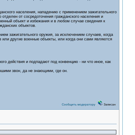
данского населения, нападению с применением зажигательного
ко отделен от сосредоточения гражданского населения и
енный объект и избежания и в любом случае сведения к
жданских объектов.
нием зажигательного оружия, за исключением случаев, когда
в или другие военные объекты, или когда они сами являются
ого действия и подпадают под конвенцию - ни что иное, как
ими звон, да не знающими, где он.
Сообщить модератору
Записан