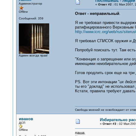
Поспешишь - людей 
Администратор
«
Ответ #2 :
01 Мая 2007, 2
Offline
Ответ - неправильный
.
Сообщений: 359
Я не требовал привести выдержк
ратифицированного Верховным С
http://www.icrc.org/web/rus/siteru
Я требовал СПИСОК оружия и Д
Попробуй поискать тут. Там ест
Админ всегда прав!
"Конвенция о запрещении или о
имеющими неизбирательное дейст
Готов продлить срок еще на три 
PS. Вот эти интонации "
их дейс
ты его "доклад" не использовал
Кстати, правила требуют давать
Свобода мнений не освобождает от отве
иванов
Избирательно расс
ДСП
«
Ответ #3 :
02 Мая 2007
Offline
паша.