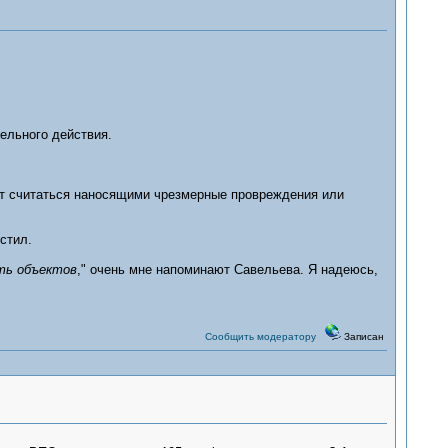
льного действия.
ут считаться наносящими чрезмерные провреждения или
стил.
ть объектов
," очень мне напоминают Савельева. Я надеюсь,
Сообщить модератору
Записан