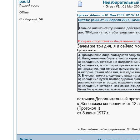
paul3
Неизбирательный
Редкий гость
«
Ответ #1 :
01 Мая 2007
Offline
Цитата: Admin от 01 Мая 2007, 02:37:14
Сообщений: 59
Цитата: paul3 от 30 Апреля 2007, 14:39
Главное антиконституционное действие
даю ТРИ дня на то, чтобы представить с
В случае отсутствия - избирательно сот
Зачем же три дня, я и сейчас мо
Цитировать
3. Гражданские лица пользуются защито
4. Нападения неизбирательного характ
а) нападения, которые не направлены н
б) нападения, при которых применяются
в) нападения, при которых применяются
и которые, таким образом, в каждом та
5. В числе прочих следующие виды нап
а) нападение путем бомбардировки любы
расположенных в городе, в деревне или
б) нападение, которое, как можно ожид
были бы чрезмерны по отношению к кон
источник-Дополнительный прото
к Женевским конвенциям от 12 
(Протокол I)
от 8 июня 1977 г.
«
Последнее редактирование: 04 Мая 2
Admin