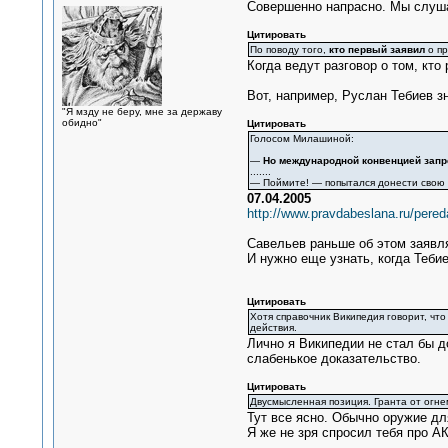
Совершенно напрасно. Мы слуш
Цитировать
По поводу того,
кто первый заявил
о пр
Когда ведут разговор о том, кт
Вот, например, Руслан Тебиев з
"Я мзду не беру, мне за державу
обидно"
Цитировать
Голосом Милашиной:
—
Но международной конвенцией зап
.......
— Поймите! — попытался донести свою
07.04.2005
http://www.pravdabeslana.ru/pere
Савельев раньше об этом заявл
И нужно еще узнать, когда Тебие
Цитировать
Хотя справочник Википедия говорит, чт
действия.
Лично я Википедии не стал бы до
слабенькое доказательство.
Цитировать
Двусмысленная позиция. Гранта от огн
Тут все ясно. Обычно оружие для
Я же не зря спросил тебя про А