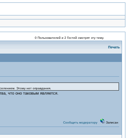
0 Пользователей и 2 Гостей смотрят эту тему.
Печать
селением. Этому нет оправдания.
ва, что оно таковым является.
Сообщить модератору
Записан