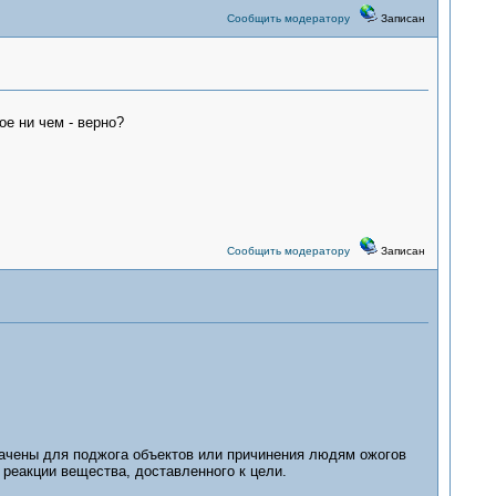
Сообщить модератору
Записан
е ни чем - верно?
Сообщить модератору
Записан
начены для поджога объектов или причинения людям ожогов
 реакции вещества, доставленного к цели.