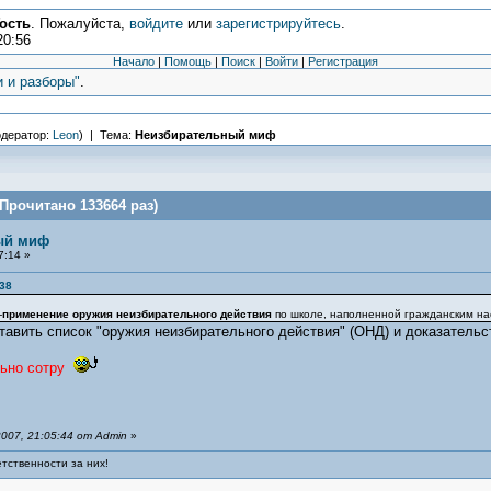
ость
. Пожалуйста,
войдите
или
зарегистрируйтесь
.
20:56
Начало
|
Помощь
|
Поиск
|
Войти
|
Регистрация
и и разборы"
.
дератор:
Leon
) | Тема:
Неизбирательный миф
рочитано 133664 раз)
ый миф
7:14 »
:38
-
применение оружия неизбирательного действия
по школе, наполненной гражданским на
тавить список "оружия неизбирательного действия" (ОНД) и доказательст
ьно сотру
007, 21:05:44 от Admin
»
тственности за них!