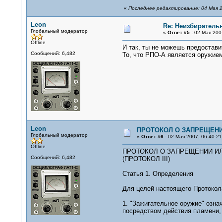
«
Последнее редактирование: 04 Мая 2
Leon
Re: Неизбирател
Глобальный модератор
«
Ответ #5 :
02 Мая 2007
Offline
И так, ты не можешь предостави
Сообщений: 6,482
То, что РПО-А является оружием
Leon
ПРОТОКОЛ О ЗАПРЕЩЕНИ
Глобальный модератор
«
Ответ #6 :
02 Мая 2007, 06:40:21
Offline
ПРОТОКОЛ О ЗАПРЕЩЕНИИ И
Сообщений: 6,482
(ПРОТОКОЛ III)
Статья 1. Определения
Для целей настоящего Протокол
1. "Зажигательное оружие" озн
посредством действия пламени, 