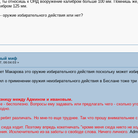
ия, ты относишь к ОНД вооружение калибром больше 100 мм. Помнишь же
либром 125 мм.
- оружие избирательного действия или нет?
ьный миф
, 06:04:03 »
ет Макарова это оружие избирательного действия поскольку может изби
вил о применении оружия неизбирательного действия в Беслане тоже три
зницу между Админом и ивановым.
 - бесполезно. Вопросы ему задавать или предлагать чего - сколько уг
одно.
 ребят различать. Но мне-то еще труднее. Так что прошу внимательнее 
 сюда ходит. Поэтому впредь кокетничать "кроме меня сюда никто не ход
ения. Исключительно из-за заботы о свободе слова. Ничего личного.
Adm