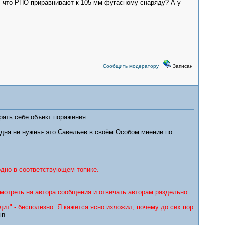
, что РПО приравнивают к 105 мм фугасному снаряду? А у
Сообщить модератору
Записан
рать себе объект поражения
 дня не нужны- это Савельев в своём Особом мнении по
одно в соответствующем топике.
смотреть на автора сообщения и отвечать авторам раздельно.
ит" - бесполезно. Я кажется ясно изложил, почему до сих пор
in