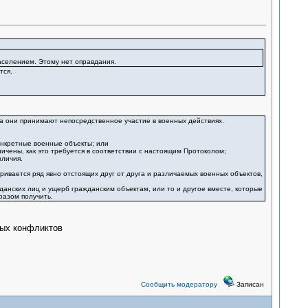
селением. Этому нет оправдания.
тся.
а они принимают непосредственное участие в военных действиях.
онкретные военные объекты; или
ичены, как это требуется в соответствии с настоящим Протоколом;
зличия.
ивается ряд явно отстоящих друг от друга и различаемых военных объектов,
данских лиц и ущерб гражданским объектам, или то и другое вместе, которые
разом получить.
ных конфликтов
Сообщить модератору
Записан