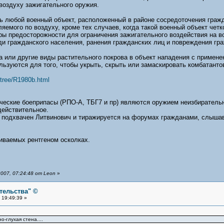
воздуху зажигательного оружия.
ть любой военный объект, расположенный в районе сосредоточения граж
яемого по воздуху, кроме тех случаев, когда такой военный объект чет
ы предосторожности для ограничения зажигательного воздействия на во
и гражданского населения, ранения гражданских лиц и повреждения гра
 или другие виды растительного покрова в объект нападения с примене
ьзуются для того, чтобы укрыть, скрыть или замаскировать комбатанто
tree/R1980b.html
ические боеприпасы (РПО-А, ТБГ7 и пр) являются оружием неизбирательн
действительное.
подхвачен Литвинович и тиражируется на форумах гражданами, слышавш
иваемых рентгеном осколках.
007, 07:24:48 от Leon
»
тельства" ©
 19:49:39 »
-глухая стена....