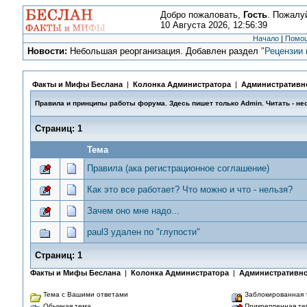
Добро пожаловать,
Гость
. Пожалу
10 Августа 2026, 12:56:39
Начало
|
Помо
Новости:
Небольшая реорганизация. Добавлен раздел
"Рецензии 
Факты и Мифы Беслана
|
Колонка Администратора
|
Административно
Правила и принципы работы форума. Здесь пишет только Admin. Читать - не
Страниц:
1
Тема
Правила (ака регистрационное соглашение)
Как это все работает? Что можно и что - нельзя?
Зачем оно мне надо...
paul3 удален по "глупости"
Страниц:
1
Факты и Мифы Беслана
|
Колонка Администратора
|
Административно
Тема с Вашими ответами
Заблокированная 
Обычная тема
Прикрепленная те