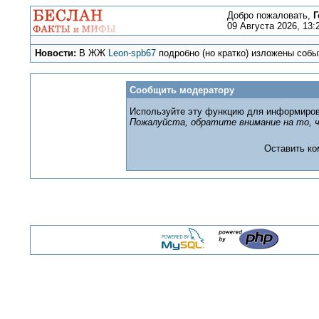
Добро пожаловать,
Г
09 Августа 2026, 13:
Новости:
В ЖЖ
Leon-spb67
подробно (но кратко) изложены событ
Сообщить модератору
Используйте эту функцию для информиров
Пожалуйста, обратите внимание на то, ч
Оставить к