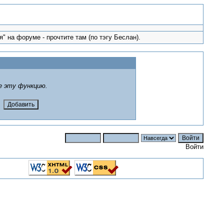
" на форуме - прочтите там (по тэгу Беслан).
е эту функцию.
Войти