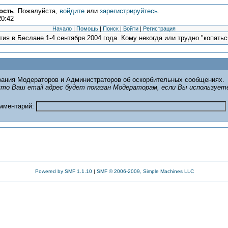
ость
. Пожалуйста,
войдите
или
зарегистрируйтесь
.
20:42
Начало
|
Помощь
|
Поиск
|
Войти
|
Регистрация
ия в Беслане 1-4 сентября 2004 года. Кому некогда или трудно "копаться
ания Модераторов и Администраторов об оскорбительных сообщениях.
то Ваш email адрес будет показан Модераторам, если Вы использует
омментарий:
Powered by SMF 1.1.10
|
SMF © 2006-2009, Simple Machines LLC