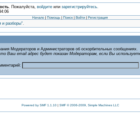
ость
. Пожалуйста,
войдите
или
зарегистрируйтесь
.
44:06
Начало
|
Помощь
|
Поиск
|
Войти
|
Регистрация
и и разборы"
.
ания Модераторов и Администраторов об оскорбительных сообщениях.
то Ваш email адрес будет показан Модераторам, если Вы использует
омментарий:
Powered by SMF 1.1.10
|
SMF © 2006-2009, Simple Machines LLC